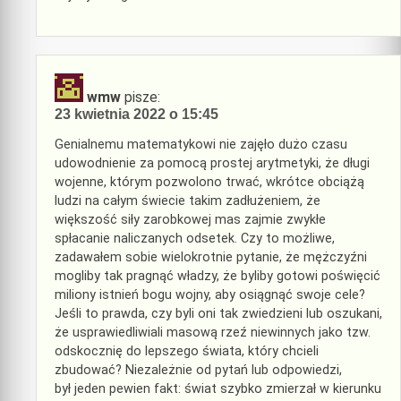
wmw
pisze:
23 kwietnia 2022 o 15:45
Genialnemu matematykowi nie zajęło dużo czasu
udowodnienie za pomocą prostej arytmetyki, że długi
wojenne, którym pozwolono trwać, wkrótce obciążą
ludzi na całym świecie takim zadłużeniem, że
większość siły zarobkowej mas zajmie zwykłe
spłacanie naliczanych odsetek. Czy to możliwe,
zadawałem sobie wielokrotnie pytanie, że mężczyźni
mogliby tak pragnąć władzy, że byliby gotowi poświęcić
miliony istnień bogu wojny, aby osiągnąć swoje cele?
Jeśli to prawda, czy byli oni tak zwiedzieni lub oszukani,
że usprawiedliwiali masową rzeź niewinnych jako tzw.
odskocznię do lepszego świata, który chcieli
zbudować? Niezależnie od pytań lub odpowiedzi,
był jeden pewien fakt: świat szybko zmierzał w kierunku