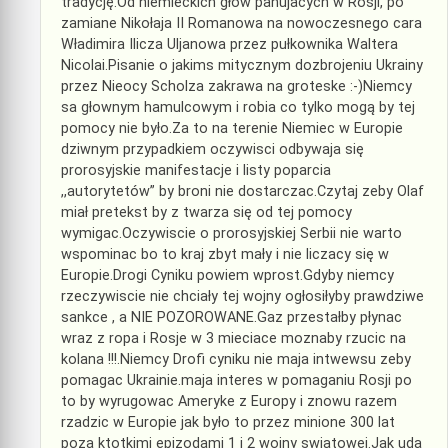
tradycję.Od niemieckich głow panujacych w Rosji, po
zamiane Nikołaja II Romanowa na nowoczesnego cara
Władimira Ilicza Uljanowa przez pułkownika Waltera
Nicolai.Pisanie o jakims mitycznym dozbrojeniu Ukrainy
przez Nieocy Scholza zakrawa na groteske :-)Niemcy
sa głownym hamulcowym i robia co tylko mogą by tej
pomocy nie było.Za to na terenie Niemiec w Europie
dziwnym przypadkiem oczywisci odbywaja się
prorosyjskie manifestacje i listy poparcia
,,autorytetów” by broni nie dostarczac.Czytaj zeby Olaf
miał pretekst by z twarza się od tej pomocy
wymigac.Oczywiscie o prorosyjskiej Serbii nie warto
wspominac bo to kraj zbyt mały i nie liczacy się w
Europie.Drogi Cyniku powiem wprost.Gdyby niemcy
rzeczywiscie nie chciały tej wojny ogłosiłyby prawdziwe
sankce , a NIE POZOROWANE.Gaz przestałby płynac
wraz z ropa i Rosje w 3 mieciace moznaby rzucic na
kolana !!!.Niemcy Drofi cyniku nie maja intwewsu zeby
pomagac Ukrainie.maja interes w pomaganiu Rosji po
to by wyrugowac Ameryke z Europy i znowu razem
rzadzic w Europie jak było to przez minione 300 lat
poza ktotkimi epizodami 1 i 2 wojny swiatowej.Jak uda