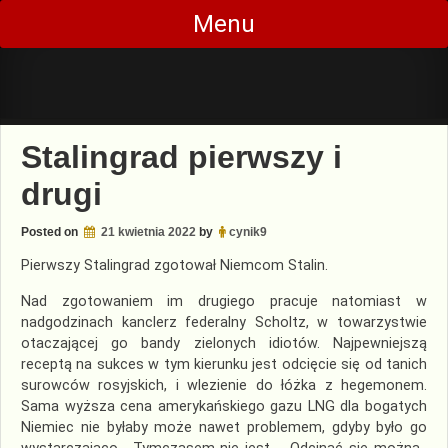
Skip
Menu
to
content
Stalingrad pierwszy i
drugi
Posted on
21 kwietnia 2022
by
cynik9
Pierwszy Stalingrad zgotował Niemcom Stalin.
Nad zgotowaniem im drugiego pracuje natomiast w
nadgodzinach kanclerz federalny Scholtz, w towarzystwie
otaczającej go bandy zielonych idiotów. Najpewniejszą
receptą na sukces w tym kierunku jest odcięcie się od tanich
surowców rosyjskich, i wlezienie do łóżka z hegemonem.
Sama wyższa cena amerykańskiego gazu LNG dla bogatych
Niemiec nie byłaby może nawet problemem, gdyby było go