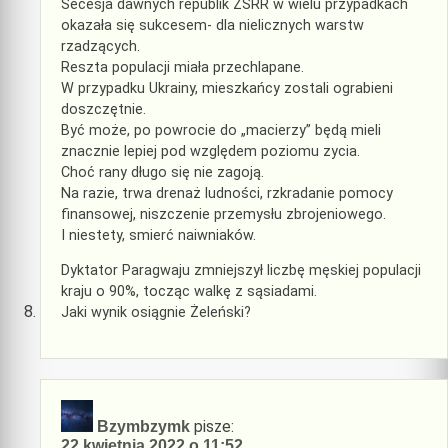
Secesja dawnych republik ZSRR w wielu przypadkach
okazała się sukcesem- dla nielicznych warstw
rzadzących.
Reszta populacji miała przechlapane.
W przypadku Ukrainy, mieszkańcy zostali ograbieni
doszczętnie.
Być może, po powrocie do „macierzy” będą mieli
znacznie lepiej pod względem poziomu zycia.
Choć rany długo się nie zagoją.
Na razie, trwa drenaż ludności, rzkradanie pomocy
finansowej, niszczenie przemysłu zbrojeniowego.
I niestety, smierć naiwniaków.
Dyktator Paragwaju zmniejszył liczbę męskiej populacji
kraju o 90%, tocząc walkę z sąsiadami.
Jaki wynik osiągnie Żeleński?
pisze:
Bzymbzymk
22 kwietnia 2022 o 11:52