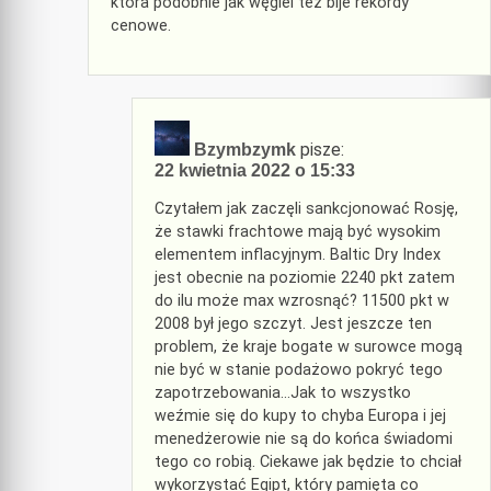
która podobnie jak węgiel też bije rekordy
cenowe.
pisze:
Bzymbzymk
22 kwietnia 2022 o 15:33
Czytałem jak zaczęli sankcjonować Rosję,
że stawki frachtowe mają być wysokim
elementem inflacyjnym. Baltic Dry Index
jest obecnie na poziomie 2240 pkt zatem
do ilu może max wzrosnąć? 11500 pkt w
2008 był jego szczyt. Jest jeszcze ten
problem, że kraje bogate w surowce mogą
nie być w stanie podażowo pokryć tego
zapotrzebowania…Jak to wszystko
weźmie się do kupy to chyba Europa i jej
menedżerowie nie są do końca świadomi
tego co robią. Ciekawe jak będzie to chciał
wykorzystać Egipt, który pamięta co