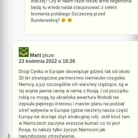
inaczej? Czy w takim razie reszki armii hegemona
będą tu wtedy nadal stacjonować z celem
bronienia polskiego Szczecina przed
Bunderwehrą?
Matt
pisze:
23 kwietnia 2022 o 18:26
Drogi Cyniku w Europie obowiązuje gdzieś tak od około
20 lat strategiczne partnerstwo niemiecko-rosyjskie.
Niemcy, a już szczególnie ich warstwy rządzące, są w
tej wojnie jawnie ramię w ramię z Rosją. I od początku
robią co mogą, by ukraińska awantura Wołodii nie
zepsuła pięknego interesu i master-planu na podział
stref wpływów w Europie (gdzie niestety nasza część
Europy nie dostaje zbyt atrakcyjnej roli). Jeśli ktoś tam
w Niemczech zaczyna wreszcie kumać co to jest
Rosja, to należy tylko życzyć Niemcom jak
najszybszego otrzeźwienia.