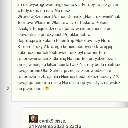
im sie wyurugowac anglosasów z Europy to przyjdzie
wtedy czas na nas .Na nasz
Wrocław,Szczecin,Poznan,Gdansk .,,Nasz człowiek” jak
to mówi Władimir Władirowicz o Tusku w Polsce
działą.Intencje ludzi oraz panstw nie ocenia sie po
słowach ale po czynach.Po układach w
Rapallo,protokołach Ribentrop Mołotow czy Nord
Stream 1 czy 2 którego koniec budowy o ktorej jej
zakonczenie tak lobbował Tusk był momentem
rozprawienia się z Ukrainą.Na nas tez przyjdzie czas
mniej wiecej za kilkanscie lat.Jak Niemcy beda mieli juz
swoją armie.Olaf Scholz przeciez zapowiedział ze
rozpoczyna zbrojenia i Niemcy beda przeznaczały 2 %
swojego budzetu na to.Nie są to optymistyczne widoki
na przyszłosc
pisze:
cynik9
24 kwietnia 2022 o 23:16