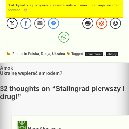
Stali bywalcy są oczywiście zawsze mile widziani i nie mają się czego
obawiać…
Posted in
Polska
,
Rosja
,
Ukraina
Tagged
,
komentarze
obłędy
Nawigacja
Amok
Ukrainę wspierać smrodem?
wpisu
32 thoughts on “
Stalingrad pierwszy i
drugi
”
pisze:
HansKlos