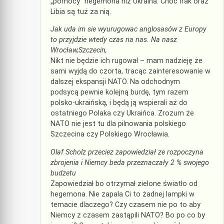
„pomocy” hegemona niż Ukraina. Choć Irak oraz
Libia są tuż za nią.
Jak uda im sie wyurugowac anglosasów z Europy
to przyjdzie wtedy czas na nas. Na nasz
Wrocław,Szczecin,
Nikt nie będzie ich rugował – mam nadzieję że
sami wyjdą do czorta, tracąc zainteresowanie w
dalszej ekspansji NATO. Na odchodnym
podsycą pewnie kolejną burdę, tym razem
polsko-ukraińską, i będą ją wspierali aż do
ostatniego Polaka czy Ukraińca. Zrozum że
NATO nie jest tu dla pilnowania polskiego
Szczecina czy Polskiego Wrocławia.
Olaf Scholz przeciez zapowiedział ze rozpoczyna
zbrojenia i Niemcy beda przeznaczały 2 % swojego
budzetu
Zapowiedział bo otrzymał zielone światło od
hegemona. Nie zapala Ci to żadnej lampki w
temacie dlaczego? Czy czasem nie po to aby
Niemcy z czasem zastąpili NATO? Bo po co by