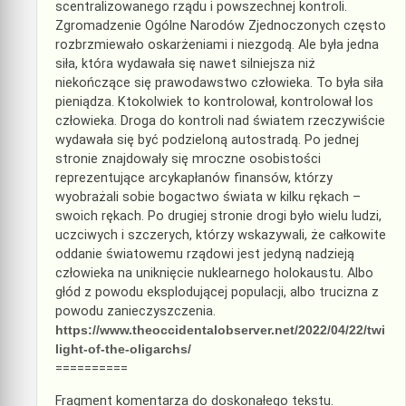
scentralizowanego rządu i powszechnej kontroli.
Zgromadzenie Ogólne Narodów Zjednoczonych często
rozbrzmiewało oskarżeniami i niezgodą. Ale była jedna
siła, która wydawała się nawet silniejsza niż
niekończące się prawodawstwo człowieka. To była siła
pieniądza. Ktokolwiek to kontrolował, kontrolował los
człowieka. Droga do kontroli nad światem rzeczywiście
wydawała się być podzieloną autostradą. Po jednej
stronie znajdowały się mroczne osobistości
reprezentujące arcykapłanów finansów, którzy
wyobrażali sobie bogactwo świata w kilku rękach –
swoich rękach. Po drugiej stronie drogi było wielu ludzi,
uczciwych i szczerych, którzy wskazywali, że całkowite
oddanie światowemu rządowi jest jedyną nadzieją
człowieka na uniknięcie nuklearnego holokaustu. Albo
głód z powodu eksplodującej populacji, albo trucizna z
powodu zanieczyszczenia.
https://www.theoccidentalobserver.net/2022/04/22/twi
light-of-the-oligarchs/
==========
Fragment komentarza do doskonałego tekstu.