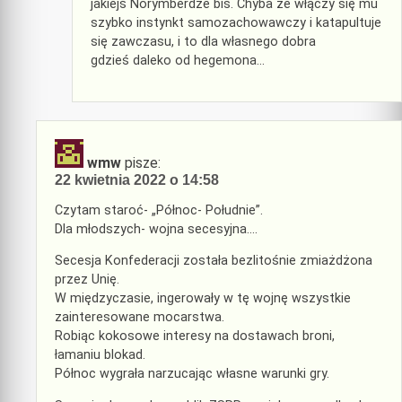
jakiejś Norymberdze bis. Chyba że włączy się mu
szybko instynkt samozachowawczy i katapultuje
się zawczasu, i to dla własnego dobra
gdzieś daleko od hegemona…
wmw
pisze:
22 kwietnia 2022 o 14:58
Czytam staroć- „Północ- Południe”.
Dla młodszych- wojna secesyjna….
Secesja Konfederacji została bezlitośnie zmiażdżona
przez Unię.
W międzyczasie, ingerowały w tę wojnę wszystkie
zainteresowane mocarstwa.
Robiąc kokosowe interesy na dostawach broni,
łamaniu blokad.
Północ wygrała narzucając własne warunki gry.