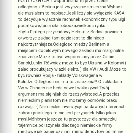
POLITYCZNYCH..I wspomniana tu przez Ciebie
odległosc z Berlina jest zwyczajnie smieszna.Wybacz
ale musiałem to napisac.Jesli liczy sie wyłącznie KASA
to decyduje wyłacznie rachunek ekonomiczny typu ulgi
podatkowe,tania siła robocza,wielkosc rynku
zbytu.Dlatego przykładowy Helmut z Berlina powinien
otworzyc zakład tam gdzie jest to dla niego
najkorzystniejsze.Odległosc miedzy Berlinem a
miejscem docelowym nowego zakładu ma marginalne
znaczenie.Moze to byc wspomniany przez Ciebie
Sanok,Lublin .Równiez moze to byc Ukraina w Kołomyi (
zalad produkujacy wiazki elektr. ) dla VW i Audi .Moze to
byc równiez Rosja -zakłady Volskwagena w
Kałudze.Odległosc nie ma tu znaczenia!!! O zakładach
Vw w Chinach nie bede nawet wskazywał.Twój
argument ma się nijak do rzeczywistosci.A przeciez
niemieckim planistom nie mozemy odmówic braku
rozwagi :-).Niemieckie inwestycje na dawnych terenach
zaboru pruskiego to nie jest przypadek tylko jakas
mysl.Móhłbym jeszcze tu przytoczyc dla smaczku
tajemnice poliszynela dlaczego niemieckie firmy
mediowe jak bauer czy innr mimo deficytów od lat nie