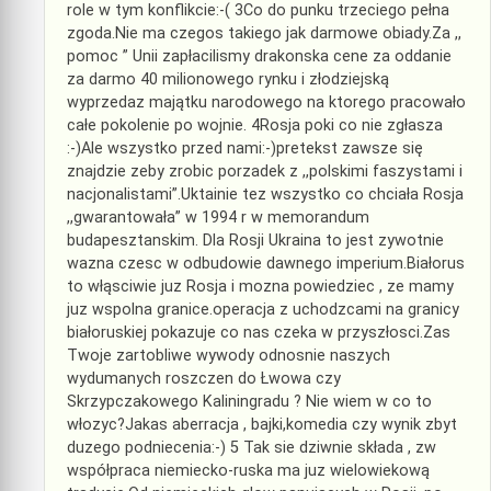
role w tym konflikcie:-( 3Co do punku trzeciego pełna
zgoda.Nie ma czegos takiego jak darmowe obiady.Za ,,
pomoc ” Unii zapłacilismy drakonska cene za oddanie
za darmo 40 milionowego rynku i złodziejską
wyprzedaz majątku narodowego na ktorego pracowało
całe pokolenie po wojnie. 4Rosja poki co nie zgłasza
:-)Ale wszystko przed nami:-)pretekst zawsze się
znajdzie zeby zrobic porzadek z ,,polskimi faszystami i
nacjonalistami”.Uktainie tez wszystko co chciała Rosja
,,gwarantowała” w 1994 r w memorandum
budapesztanskim. Dla Rosji Ukraina to jest zywotnie
wazna czesc w odbudowie dawnego imperium.Białorus
to włąsciwie juz Rosja i mozna powiedziec , ze mamy
juz wspolna granice.operacja z uchodzcami na granicy
białoruskiej pokazuje co nas czeka w przyszłosci.Zas
Twoje zartobliwe wywody odnosnie naszych
wydumanych roszczen do Łwowa czy
Skrzypczakowego Kaliningradu ? Nie wiem w co to
włozyc?Jakas aberracja , bajki,komedia czy wynik zbyt
duzego podniecenia:-) 5 Tak sie dziwnie składa , zw
współpraca niemiecko-ruska ma juz wielowiekową