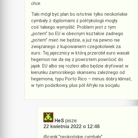
chce.
Taki mógł być plan bo istotnie tylko neokońskie
cymbały z dyplomami z politykologii mogły
coś takiego wymyślić. Problem jest z tym
„potem” bo EU w obecnym kształcie żadnego
„potem” mieć nie będzie, a już na pewno nie
związanego z kupowaniem czegokolwiek za
euro. Tej jajecznicy w którą przerobił euro wasali
hegemon nie da się z powrotem powrócić do
jajek. EU albo się rozleci albo będzie dryfować w
kierunku zamorskiego skansenu zależnego od
hegemona, typu Porto Rico – minus dobry klimat,
w tym podatkowy, plus pół Afryki na socjalu.
HeS
pisze:
22 kwietnia 2022 o 12:46
@cynik:”neokońskie cymbały”