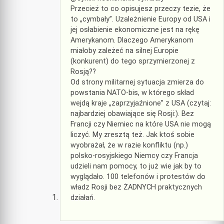
Przecież to co opisujesz przeczy tezie, że
to „cymbały”. Uzależnienie Europy od USA i
jej osłabienie ekonomiczne jest na rękę
Amerykanom. Dlaczego Amerykanom
miałoby zależeć na silnej Europie
(konkurent) do tego sprzymierzonej z
Rosją??
Od strony militarnej sytuacja zmierza do
powstania NATO-bis, w którego skład
wejdą kraje „zaprzyjaźnione” z USA (czytaj:
najbardziej obawiające się Rosji:). Bez
Francji czy Niemiec na które USA nie mogą
liczyć. My zresztą też. Jak ktoś sobie
wyobrażał, że w razie konfliktu (np.)
polsko-rosyjskiego Niemcy czy Francja
udzieli nam pomocy, to już wie jak by to
wyglądało. 100 telefonów i protestów do
władz Rosji bez ŻADNYCH praktycznych
działań.