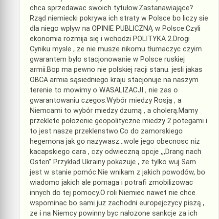
chca sprzedawac swoich tytułow.Zastanawiające?
Rząd niemiecki pokrywa ich straty w Polsce bo liczy sie
dla niego wpływ na OPINIE PUBLICZNĄ w Polsce.Czyli
ekonomia rozmija się i wchodzi POLITYKA 2.Drogi
Cyniku mysle , ze nie musze nikomu tłumaczyc czyim
gwarantem było stacjonowanie w Polsce ruskiej
armii.Bop ma pewno nie polskiej racji stanu. jesli jakas
OBCA armia sąsiedniego kraju stacjonuje na naszym
terenie to mowimy o WASALIZACJI , nie zas o
gwarantowaniu czegos.Wybór miedzy Rosją , a
Niemcami to wybór miedzy dzumą , a cholerą.Mamy
przeklete połozenie geopolityczne miedzy 2 potegami i
to jest nasze przeklenstwo.Co do zamorskiego
hegemona jak go nazywasz…wole jego obecnosc niz
kacapskiego cara , czy odwieczną opcje ,,,Drang nach
Osten” Przykład Ukrainy pokazuje , ze tylko wuj Sam
jest w stanie pomóc.Nie wnikam z jakich powodów, bo
wiadomo jakich ale pomaga i potrafi zmobilizowac
innych do tej pomocy.O roli Niemiec nawet nie chce
wspominac bo sami juz zachodni europejczycy piszą ,
ze i na Niemcy powinny byc nałozone sankcje za ich