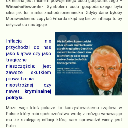
określana jest mianem powojennego cudu gospodarczego –
Wirtschaftswunder
. Symbolem cudu gospodarczego była
silna jak tur marka zachodnioniemiecka. Gdyby dane byłoby
Morawieckiemu zapytać Erharda skąd się bierze inflacja to by
usłyszał co następuje:
Inflacja nie
przychodzi do nas
jako klątwa czy jako
tragiczne
nieszczęście; jest
zawsze skutkiem
prowadzenia
nieostrożnej czy
nawet
kryminalnej
polityki.
Może więc ktoś pokaże to kaczystowskiemu rządowi w
Polsce który robi społeczeństwu wodę z mózgu wmawiając
mu że szalejącej inflacji którą sam sprowadził winny jest
Putin.