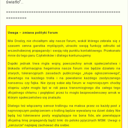
światło”…
==================================================
=========
Uwaga – zmiana polityki forum
Moi Drodzy, nie chciałbym aby nasze forum, wokół którego zebrała się z
czasem cenna garstka myślących, utraciło swoją funkcję odtrutki od
wszechobecnej propagandy i swoją rolę punktu kontaktowego. Przekonało
mnie do tego paru Czytelników i dlatego kontunuujemy.
Dopóki jednak trwa mgła wojny, powszechny amok społeczeństwa i
blokada informacyjna hegemona nasze forum nie będzie działało na
starych, tolerancyjnych zasadach publicznego „słupa ogłoszeniowego”,
otwartego na każdego trolla i na powielanie każdego zasłyszanego
nonsensu czy fejka. Nie życzę sobie aby forum w najmniejszym choćby
stopniu użyte mogło być w roli pasa transmisyjnego dla całego tego
oficjalnego chłamu i pogłębiać przez to mogło bezprecedensowy amok w
którym społeczeństwo się znalazło.
Dlatego też włączamy sensor trollingu na maksa przez co każdy post z
najmniejszym podejrzeniem o trolling będzie wywalany na dzień dobry. Nie
będą też tolerowane posty wyglądające na bona fide, ale powielające
oficjalną linię propagandy bądź linki do polsko języcznych MSM. Uwagi o
„cenzurze” najlepiej zachować dla siebie.