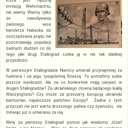
która jest nędzną
imitacją Wehrmachtu,
nie wiemy. Wiemy tylko
że nawoływania
zielonego wice
kanclerza Habecka do
oszczędzania prądu nie
pozostawiają populacji
żadnych złudzeń co do
tego jaki drugi Stalingrad czeka ją w nie tak dalekiej
przyszłości.
W pierwszym Stalingradzie Niemcy umierali przynajmniej za
fuehrera i za jego tysiącletnią Rzeszę. To potrafimy sobie
jeszcze wyobrazić. Ale za co konkretnie mają cierpieć w
drugim Stalingradzie? Za ukraińskiego clowna będącego kukłą
Waszyngtonu? Czy może za przeżarty korupcją ukrainski
bantustan, najuboższe państwo Europy? Żadna z tych
przyczyń nie jest warta droższego paliwa czy żywności, nie
mówiąc już o umieraniu za nią.
Winę za pierwszy Stalingrad ponosi jak wiadomo Józef