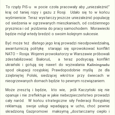
To rządy PiS-u w pocie czoła pracowały aby „uniezależnić”
kraj od taniej ropy i gazu z Rosji. Udało się to w końcu
wyśmienicie. Teraz wystarczy jeszcze uniezależnić populację
od siedzenia w ogrzewanych mieszkaniach, od codziennego
prysznica i od jeżdzenia do pracy samochodem. Morawiecki
będzie mógł wtedy bredzić o swoim kolejnym sukcesie.
Być może też dlatego jego kraj prowadzi nieodpowiedzialną,
awanturniczą politykę starając się sprowokować konflikt
NATO – Rosja. Wojenni prowokatorzy w Warszawie próbowali
zdestabilizować Białoruś, a teraz podsycają konflikt
ukraiński i gotują się nawet do wyzwalania
Kaliningradu
spod okupacji rosyjskiej. Prawdopodobnie myślą że dla
zziębniętej Polski, siedzącej wkrótce przy świecach w
nieogrzewanych domach będzie to pewnym rozwiązaniem.
Może zresztą i będzie, kto wie, jeśli Kaczyński się nie
opanuje i nie zreflektuje w jakie niebezpieczeństwo prowadzi
cały naród. W końcu strategiczne siły Federacji Rosyjskiej
reklamują swoje usługi wpadającą w ucho, choć pewnie
skradzioną Gazpromowi maksymą „dostarczamy ciepło i