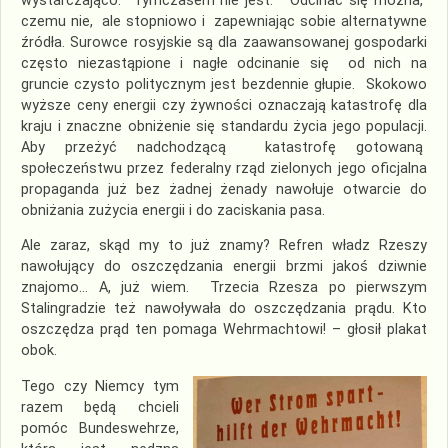
wystarczająco. Tymczasem nie jest. Odcinać się można,
czemu nie, ale stopniowo i zapewniając sobie alternatywne
źródła. Surowce rosyjskie są dla zaawansowanej gospodarki
często niezastąpione i nagłe odcinanie się od nich na
gruncie czysto politycznym jest bezdennie głupie. Skokowo
wyższe ceny energii czy żywności oznaczają katastrofę dla
kraju i znaczne obniżenie się standardu życia jego populacji.
Aby przeżyć nadchodzącą katastrofę gotowaną
społeczeństwu przez federalny rząd zielonych jego oficjalna
propaganda już bez żadnej żenady nawołuje otwarcie do
obniżania zużycia energii i do zaciskania pasa.
Ale zaraz, skąd my to już znamy? Refren władz Rzeszy
nawołujący do oszczędzania energii brzmi jakoś dziwnie
znajomo… A, już wiem. Trzecia Rzesza po pierwszym
Stalingradzie też nawoływała do oszczędzania prądu. Kto
oszczędza prąd ten pomaga Wehrmachtowi! – głosił plakat
obok.
Tego czy Niemcy tym
razem będą chcieli
pomóc Bundeswehrze,