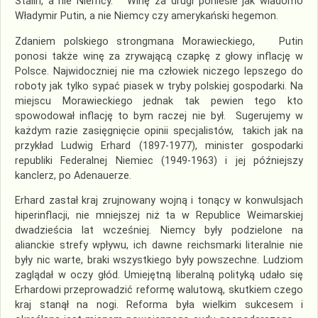
Stalin, a nie Niemcy. Winę za drugi poniesie jak wiadomo
Władymir Putin, a nie Niemcy czy amerykański hegemon.
Zdaniem polskiego strongmana Morawieckiego, Putin
ponosi także winę za zrywającą czapkę z głowy inflację w
Polsce. Najwidoczniej nie ma człowiek niczego lepszego do
roboty jak tylko sypać piasek w tryby polskiej gospodarki. Na
miejscu Morawieckiego jednak tak pewien tego kto
spowodował inflację to bym raczej nie był. Sugerujemy w
każdym razie zasięgnięcie opinii specjalistów, takich jak na
przykład Ludwig Erhard (1897-1977), minister gospodarki
republiki Federalnej Niemiec (1949-1963) i jej późniejszy
kanclerz, po Adenauerze.
Erhard zastał kraj zrujnowany wojną i tonący w konwulsjach
hiperinflacji, nie mniejszej niż ta w Republice Weimarskiej
dwadzieścia lat wcześniej. Niemcy były podzielone na
alianckie strefy wpływu, ich dawne reichsmarki literalnie nie
były nic warte, braki wszystkiego były powszechne. Ludziom
zaglądał w oczy głód. Umiejętną liberalną polityką udało się
Erhardowi przeprowadzić reformę walutową, skutkiem czego
kraj stanął na nogi. Reforma była wielkim sukcesem i