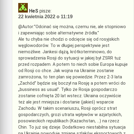
HeS
pisze:
22 kwietnia 2022 o 11:19
@Autor:”Odcinać się można, czemu nie, ale stopniowo
i zapewniając sobie alternatywne źródła.”
Ale tu chyba nie chodzi o odcięcie się od rosyjskich
węglowodorów. To w długiej perspektywie jest
niemożliwe. Jankesi dążą, krótkoterminowo, do
sprowadzenia Rosji do sytuacji w jakiej był ZSRR tuż
przed rozpadem. A potem to niech sobie Europa kupuje
od Rosji co chce. Jak wojna na Ukrainie zostanie
zamrożona, to ten plan się powiedzie. Przez 2-3 lata
„Zachód” będzie się boczył na Rosję a potem wróci do
„bussiness as usual”. Tylko że Rosja gospodarczo
zostanie cofnięta 20 lat wstecz. Ukraina oczywiście
też ale jest mniejsza i dostanie (jakieś) wsparcie
Zachodu. W takim scenariuszu, Rosji oprócz strat
gospodarczych, grozi utrata wpływów w azjatyckich,
posowieckich republikach (Kazachstan, …) na rzecz
Chin. To już się dzieje. Dodatkowo niestabilna sytuacja
na Ukrainie powoduje zmianę szlaków eksportowych z