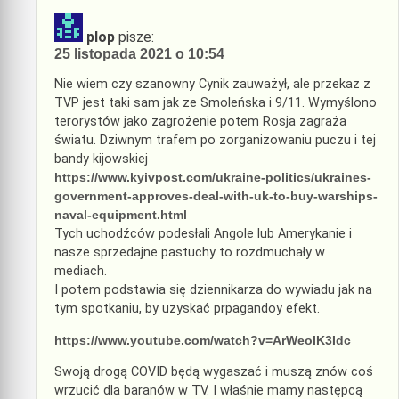
plop
pisze:
25 listopada 2021 o 10:54
Nie wiem czy szanowny Cynik zauważył, ale przekaz z
TVP jest taki sam jak ze Smoleńska i 9/11. Wymyślono
terorystów jako zagrożenie potem Rosja zagraża
światu. Dziwnym trafem po zorganizowaniu puczu i tej
bandy kijowskiej
https://www.kyivpost.com/ukraine-politics/ukraines-
government-approves-deal-with-uk-to-buy-warships-
naval-equipment.html
Tych uchodźców podesłali Angole lub Amerykanie i
nasze sprzedajne pastuchy to rozdmuchały w
mediach.
I potem podstawia się dziennikarza do wywiadu jak na
tym spotkaniu, by uzyskać prpagandoy efekt.
https://www.youtube.com/watch?v=ArWeoIK3Idc
Swoją drogą COVID będą wygaszać i muszą znów coś
wrzucić dla baranów w TV. I właśnie mamy następcą