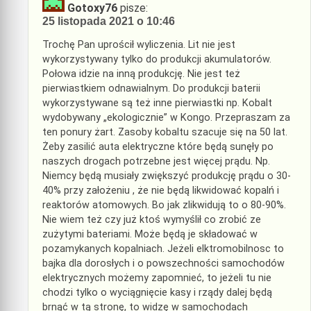
Gotoxy76
pisze:
25 listopada 2021 o 10:46
Trochę Pan uprościł wyliczenia. Lit nie jest
wykorzystywany tylko do produkcji akumulatorów.
Połowa idzie na inną produkcję. Nie jest też
pierwiastkiem odnawialnym. Do produkcji baterii
wykorzystywane są też inne pierwiastki np. Kobalt
wydobywany „ekologicznie” w Kongo. Przepraszam za
ten ponury żart. Zasoby kobaltu szacuje się na 50 lat.
Żeby zasilić auta elektryczne które będą sunęły po
naszych drogach potrzebne jest więcej prądu. Np.
Niemcy będą musiały zwiększyć produkcję prądu o 30-
40% przy założeniu , że nie będą likwidować kopalń i
reaktorów atomowych. Bo jak zlikwidują to o 80-90%.
Nie wiem też czy już ktoś wymyślił co zrobić ze
zużytymi bateriami. Może będą je składować w
pozamykanych kopalniach. Jeżeli elktromobilnosc to
bajka dla dorosłych i o powszechności samochodów
elektrycznych możemy zapomnieć, to jeżeli tu nie
chodzi tylko o wyciągnięcie kasy i rządy dalej będą
brnąć w tą stronę, to widzę w samochodach