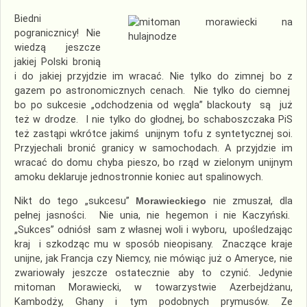
Biedni
pogranicznicy! Nie
wiedzą jeszcze
jakiej Polski bronią
i do jakiej przyjdzie im wracać. Nie tylko do zimnej bo z
gazem po astronomicznych cenach. Nie tylko do ciemnej
bo po sukcesie „odchodzenia od węgla” blackouty są już
też w drodze. I nie tylko do głodnej, bo schaboszczaka PiS
też zastąpi wkrótce jakimś unijnym tofu z syntetycznej soi.
Przyjechali bronić granicy w samochodach. A przyjdzie im
wracać do domu chyba pieszo, bo rząd w zielonym unijnym
amoku deklaruje jednostronnie koniec aut spalinowych.
Nikt do tego „sukcesu”
Morawieckiego
nie zmuszał, dla
pełnej jasności. Nie unia, nie hegemon i nie Kaczyński.
„Sukces” odniósł sam z własnej woli i wyboru, upośledzając
kraj i szkodząc mu w sposób nieopisany. Znaczące kraje
unijne, jak Francja czy Niemcy, nie mówiąc już o Ameryce, nie
zwariowały jeszcze ostatecznie aby to czynić. Jedynie
mitoman Morawiecki, w towarzystwie Azerbejdżanu,
Kambodży, Ghany i tym podobnych prymusów. Ze