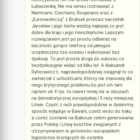
Łukaszenką. Nie ma sensu rozmawiać z
Niemcami, Czechami, Rosjanami oraz z
„Euroswołoczą” z Brukseli przecież naczelnik
Jarosław i jego świta wiedzą najlepiej co jest
dobre dla kraju i jego mieszkańców. Lepszym
rozwiązaniem jest po prostu odbierać na
baczność gorące telefony od jakiegoś
urzędniczyny zza oceanu i wykonywać bez
dyskusji. To jest prosta droga do sukcesu co
bezdyskusyjnie widać od kilku lat. A Alaksandr
Ryhorawicz Ł. najprawdopodobniej osiągnął to co
zamierzał z uchodźcami, którzy nie stanowią dla
niego krytycznego problemu bo jest ich tam
raptem ok 4 tys. to nawet mniej niż w obozach
na demokratycznej europejskiej i 5 razy mniejszej
Litwie. Część z nich prawdopodobnie w dyskretny
sposób wyląduje w Bawarii, cześć wróci do Iraku
a cześć zostanie na Białorusi celem generowania
przez Polskę i Litwę kosztów związanych z
utrzymywaniem w gotowości europejskich
legionistów broniących do ostatka