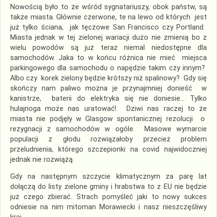
Nowością było to że wśród sygnatariuszy, obok państw, są
także miasta. Głównie czerwone, te na lewo od których jest
już tylko ściana, jak tęczowe San Francisco czy Portland.
Miasta jednak w tej zielonej wariacji dużo nie zmienią bo z
wielu powodów są już teraz niemal niedostępne dla
samochodów. Jaka to w końcu różnica nie mieć miejsca
parkingowego dla samochodu o napędzie takim czy innym?
Albo czy korek zielony będzie krótszy niż spalinowy? Gdy się
skończy nam paliwo można je przynajmniej donieść w
kanistrze, baterii do elektryka się nie doniesie… Tylko
hulajnoga może nas uratować!. Dziwi nas raczej to że
miasta nie podjęły w Glasgow spontanicznej rezolucji o
rezygnacji z samochodów w ogóle. Masowe wymarcie
populacji z głodu rozwiązałoby przecież problem
przeludnienia, którego szczepionki na covid najwidoczniej
jednak nie rozwiążą.
Gdy na następnym szczycie klimatycznym za parę lat
dołączą do listy zielone gminy i hrabstwa to z EU nie będzie
już czego zbierać. Strach pomyśleć jaki to nowy sukces
odniesie na nim mitoman Morawiecki i nasz nieszczęśliwy