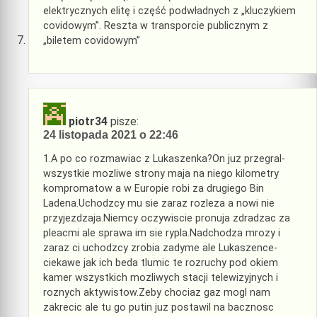
elektrycznych elitę i część podwładnych z „kluczykiem
covidowym”. Reszta w transporcie publicznym z
„biletem covidowym”
piotr34
pisze:
24 listopada 2021 o 22:46
1.A po co rozmawiac z Lukaszenka?On juz przegral-
wszystkie mozliwe strony maja na niego kilometry
kompromatow a w Europie robi za drugiego Bin
Ladena.Uchodzcy mu sie zaraz rozleza a nowi nie
przyjezdzaja.Niemcy oczywiscie pronuja zdradzac za
pleacmi ale sprawa im sie rypla.Nadchodza mrozy i
zaraz ci uchodzcy zrobia zadyme ale Lukaszence-
ciekawe jak ich beda tlumic te rozruchy pod okiem
kamer wszystkich mozliwych stacji telewizyjnych i
roznych aktywistow.Zeby chociaz gaz mogl nam
zakrecic ale tu go putin juz postawil na bacznosc