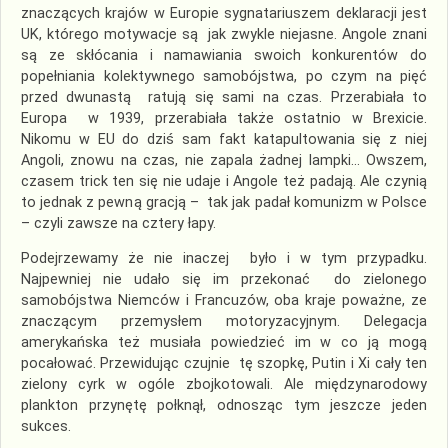
znaczących krajów w Europie sygnatariuszem deklaracji jest
UK, którego motywacje są jak zwykle niejasne. Angole znani
są ze skłócania i namawiania swoich konkurentów do
popełniania kolektywnego samobójstwa, po czym na pięć
przed dwunastą ratują się sami na czas. Przerabiała to
Europa w 1939, przerabiała także ostatnio w Brexicie.
Nikomu w EU do dziś sam fakt katapultowania się z niej
Angoli, znowu na czas, nie zapala żadnej lampki… Owszem,
czasem trick ten się nie udaje i Angole też padają. Ale czynią
to jednak z pewną gracją – tak jak padał komunizm w Polsce
– czyli zawsze na cztery łapy.
Podejrzewamy że nie inaczej było i w tym przypadku.
Najpewniej nie udało się im przekonać do zielonego
samobójstwa Niemców i Francuzów, oba kraje poważne, ze
znaczącym przemysłem motoryzacyjnym. Delegacja
amerykańska też musiała powiedzieć im w co ją mogą
pocałować. Przewidując czujnie tę szopkę, Putin i Xi cały ten
zielony cyrk w ogóle zbojkotowali. Ale międzynarodowy
plankton przynętę połknął, odnosząc tym jeszcze jeden
sukces.