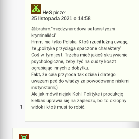
HeS
pisze:
25 listopada 2021 o 14:58
@ibrahim:”międzynarodowi satanistyczni
kryminaliści”
Hmm, nie tylko Polską. Ktoś rzucił luźną uwagę,
że „polityka przyciąga spaczone charaktery”.
Coś w tym jest. Trzeba mieć jakieś skrzywienie
psychologiczne, żeby żyć na cudzy koszt
ograbiając innych z dobytku.
Fakt, że cała przyroda tak działa i dlatego
uważam ped do władzy za powodowane niskimi
instynktami;)
Ale jak mówił niejaki Kohl. Politykę i produkcję
kiełbas uprawia się na zapleczu, bo to okropny
widok i ktoś musi to robić.