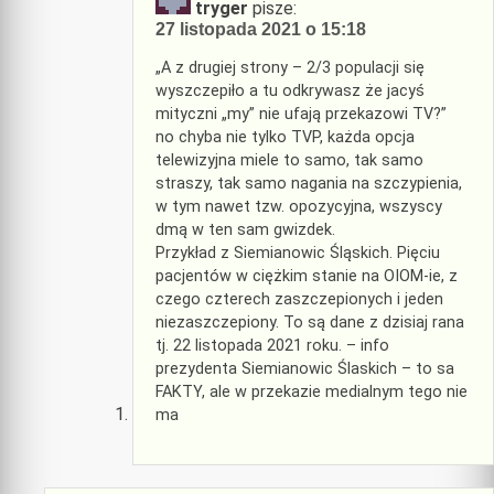
tryger
pisze:
27 listopada 2021 o 15:18
„A z drugiej strony – 2/3 populacji się
wyszczepiło a tu odkrywasz że jacyś
mityczni „my” nie ufają przekazowi TV?”
no chyba nie tylko TVP, każda opcja
telewizyjna miele to samo, tak samo
straszy, tak samo nagania na szczypienia,
w tym nawet tzw. opozycyjna, wszyscy
dmą w ten sam gwizdek.
Przykład z Siemianowic Śląskich. Pięciu
pacjentów w ciężkim stanie na OIOM-ie, z
czego czterech zaszczepionych i jeden
niezaszczepiony. To są dane z dzisiaj rana
tj. 22 listopada 2021 roku. – info
prezydenta Siemianowic Ślaskich – to sa
FAKTY, ale w przekazie medialnym tego nie
ma