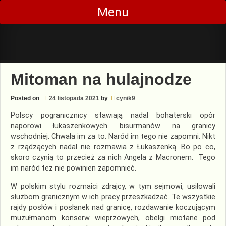
Skip
Menu
to
content
Mitoman na hulajnodze
Posted on
24 listopada 2021
by
cynik9
Polscy pogranicznicy stawiają nadal bohaterski opór
naporowi łukaszenkowych bisurmanów na granicy
wschodniej. Chwała im za to. Naród im tego nie zapomni. Nikt
z rządzących nadal nie rozmawia z Łukaszenką. Bo po co,
skoro czynią to przecież za nich Angela z Macronem. Tego
im naród też nie powinien zapomnieć.
W polskim stylu rozmaici zdrajcy, w tym sejmowi, usiłowali
służbom granicznym w ich pracy przeszkadzać. Te wszystkie
rajdy posłów i posłanek nad granicę, rozdawanie koczującym
muzułmanom konserw wieprzowych, obelgi miotane pod