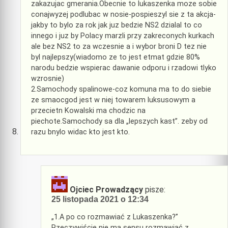
zakazujac gmerania.Obecnie to lukaszenka moze sobie
conajwyzej podlubac w nosie-pospieszyl sie z ta akcja-
jakby to bylo za rok jak juz bedzie NS2 dzialal to co
innego i juz by Polacy marzli przy zakreconych kurkach
ale bez NS2 to za wczesnie a i wybor broni D tez nie
byl najlepszy(wiadomo ze to jest etmat gdzie 80%
narodu bedzie wspierac dawanie odporu i rzadowi tlyko
wzrosnie)
2.Samochody spalinowe-coz komuna ma to do siebie
ze smaocgod jest w niej towarem luksusowym a
przecietn Kowalski ma chodzic na
piechote.Samochody sa dla „lepszych kast”. zeby od
razu bnylo widac kto jest kto.
Ojciec Prowadzący
pisze:
25 listopada 2021 o 12:34
„1.A po co rozmawiać z Lukaszenka?”
Rzeczywiście nie ma sensu rozmawiać z