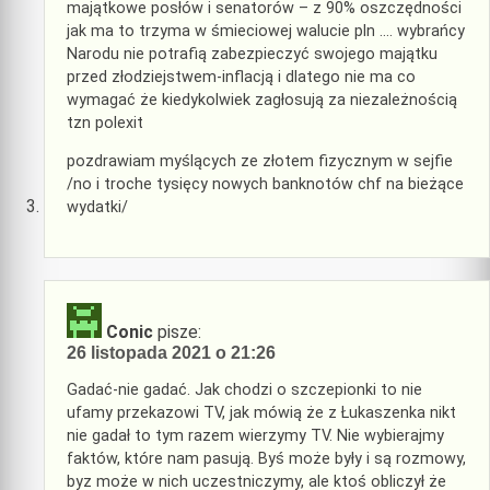
majątkowe posłów i senatorów – z 90% oszczędności
jak ma to trzyma w śmieciowej walucie pln …. wybrańcy
Narodu nie potrafią zabezpieczyć swojego majątku
przed złodziejstwem-inflacją i dlatego nie ma co
wymagać że kiedykolwiek zagłosują za niezależnością
tzn polexit
pozdrawiam myślących ze złotem fizycznym w sejfie
/no i troche tysięcy nowych banknotów chf na bieżące
wydatki/
Conic
pisze:
26 listopada 2021 o 21:26
Gadać-nie gadać. Jak chodzi o szczepionki to nie
ufamy przekazowi TV, jak mówią że z Łukaszenka nikt
nie gadał to tym razem wierzymy TV. Nie wybierajmy
faktów, które nam pasują. Byś może były i są rozmowy,
byz może w nich uczestniczymy, ale ktoś obliczył że