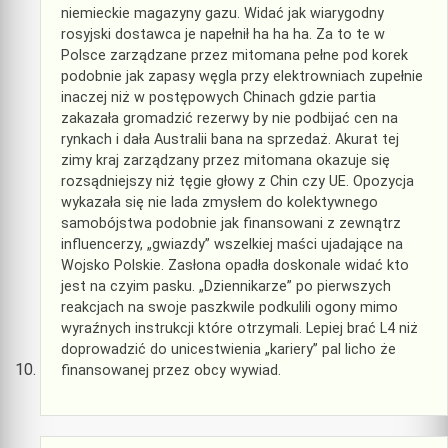
niemieckie magazyny gazu. Widać jak wiarygodny
rosyjski dostawca je napełnił ha ha ha. Za to te w
Polsce zarządzane przez mitomana pełne pod korek
podobnie jak zapasy węgla przy elektrowniach zupełnie
inaczej niż w postępowych Chinach gdzie partia
zakazała gromadzić rezerwy by nie podbijać cen na
rynkach i dała Australii bana na sprzedaż. Akurat tej
zimy kraj zarządzany przez mitomana okazuje się
rozsądniejszy niż tęgie głowy z Chin czy UE. Opozycja
wykazała się nie lada zmysłem do kolektywnego
samobójstwa podobnie jak finansowani z zewnątrz
influencerzy, „gwiazdy” wszelkiej maści ujadające na
Wojsko Polskie. Zasłona opadła doskonale widać kto
jest na czyim pasku. „Dziennikarze” po pierwszych
reakcjach na swoje paszkwile podkulili ogony mimo
wyraźnych instrukcji które otrzymali. Lepiej brać L4 niż
doprowadzić do unicestwienia „kariery” pal licho że
finansowanej przez obcy wywiad.