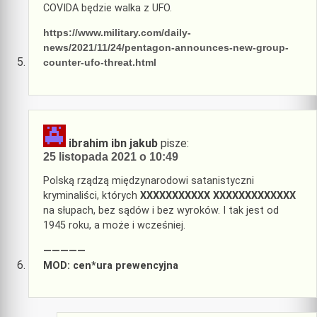
COVIDA będzie walka z UFO.
https://www.military.com/daily-
news/2021/11/24/pentagon-announces-new-group-
counter-ufo-threat.html
ibrahim ibn jakub
pisze:
25 listopada 2021 o 10:49
Polską rządzą międzynarodowi satanistyczni
kryminaliści, których
XXXXXXXXXXX XXXXXXXXXXXXX
na słupach, bez sądów i bez wyroków. I tak jest od
1945 roku, a może i wcześniej.
—————
MOD: cen*ura prewencyjna