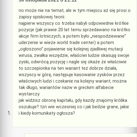
no może nie na temat, ale w tym miejscu aż się prosi o
zapisy spiskowej teorii:
najpierw wszyscy co trzeba nabyli odpowiednie krótkie
pozycje (jak prawie 20 lat temu sprzedawano na krótko
akcje firm lotniczych, a potem było „niespodziewane”
uderzenie w wieże world trade center) a potem
„ogłoszono” pojawienie się kolejnej zjadliwej mutacji
wirusa, zwałka wszędzie, właściwi ludzie skasują swoje
zyski, odwrócą pozycję i nagle się okaże że właściwie
to szczepionka na ten wariant też dobrze działa,
wszyscy w górę, następuje kasowanie zysków przez
właściwych ludzi i czekanie na kolejny wariant, można
tak długo, wariantów nazw w greckim alfabecie
wystarczy.
jak widzisz obronę kapitału, gdy kazdy znajomy królika
oszukuje? tzn wie wczesniej co i jak bedzie grane, jakie
i kiedy komunikaty ogłosza?