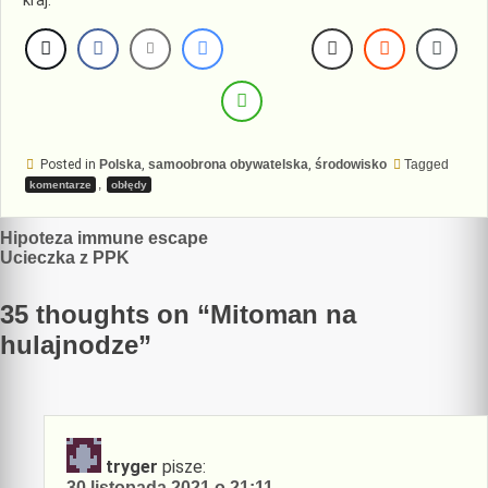
kraj.
Posted in
Polska
,
samoobrona obywatelska
,
środowisko
Tagged
,
komentarze
obłędy
Nawigacja
Hipoteza immune escape
Ucieczka z PPK
wpisu
35 thoughts on “
Mitoman na
hulajnodze
”
tryger
pisze:
30 listopada 2021 o 21:11