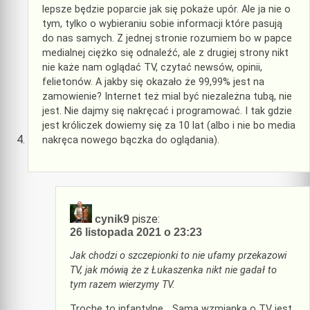
lepsze będzie poparcie jak się pokaże upór. Ale ja nie o
tym, tylko o wybieraniu sobie informacji które pasują
do nas samych. Z jednej stronie rozumiem bo w papce
medialnej ciężko się odnaleźć, ale z drugiej strony nikt
nie każe nam oglądać TV, czytać newsów, opinii,
felietonów. A jakby się okazało że 99,99% jest na
zamowienie? Internet też mial być niezależna tubą, nie
jest. Nie dajmy się nakręcać i programować. I tak gdzie
jest króliczek dowiemy się za 10 lat (albo i nie bo media
nakręca nowego bączka do oglądania).
pisze:
cynik9
26 listopada 2021 o 23:23
Jak chodzi o szczepionki to nie ufamy przekazowi
TV, jak mówią że z Łukaszenka nikt nie gadał to
tym razem wierzymy TV.
Trochę to infantylne… Sama wzmianka o TV jest