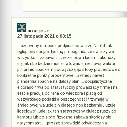
aroo
pisze:
27 listopada 2021 o 08:15
….czerwony mateusz podpisał bo wie że Naród tak
ogłupiony socjalistyczną propagandą że uwierzy we
wszystko ….zabawa z tzw zielonym ładem zakończy
się jak nbp bedzie musiał ratować śmieciową walutę
pln przed upadkiem podwyższając stopy procentowe o
konkretne punkty procentowe ….i wtedy nawet
plandemia spadnie na dalszy plan …. socjalistyczne
eldorado trwa bo statystyczny prowadzący firme i na
etacie pracują od rana do wieczora i płacą od
wszystkiego podatki a oszczędności trzymają w
śmieciowej walucie pln dlatego nbp bezkarnie „luzuje
ilościowo” …ale jak ten statystyczny ciułacz ruszy do
kantoru lub po złoto fizyczne zabawa skończy się
natychmiast ……proszę sprawdzić oświadczenia