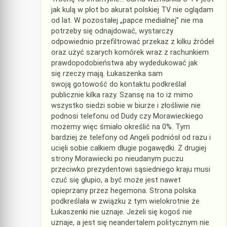
jak kulą w płot bo akurat polskiej TV nie oglądam
od lat. W pozostałej „papce medialnej” nie ma
potrzeby się odnajdować, wystarczy
odpowiednio przefiltrować przekaz z kilku źródeł
oraz użyć szarych komórek wraz z rachunkiem
prawdopodobieństwa aby wydedukować jak
się rzeczy mają. Łukaszenka sam
swoją gotowość do kontaktu podkreślał
publicznie kilka razy. Szansę na to iż mimo
wszystko siedzi sobie w biurze i złośliwie nie
podnosi telefonu od Dudy czy Morawieckiego
możemy więc śmiało określić na 0%. Tym
bardziej że telefony od Angeli podniósł od razu i
ucięli sobie całkiem długie pogawędki. Z drugiej
strony Morawiecki po nieudanym puczu
przeciwko prezydentowi sąsiedniego kraju musi
czuć się głupio, a być może jest nawet
opieprzany przez hegemona. Strona polska
podkreślała w związku z tym wielokrotnie że
Łukaszenki nie uznaje. Jeżeli się kogoś nie
uznaje, a jest się neandertalem politycznym nie