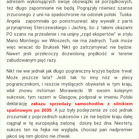
adresem wykonujących swoje obowiązki sił porządkowych,
też długo zapomniane nie będą. Pogrążyły również szanse
zrzuconego z unii na spadochronie na odcinek polski Tuska.
Angela zapomniała go poinstruować aby wywalił z partii
przynajmniej Sterczewskiego i Jachirę, bo z takimi okazami
PO szans na przesilenie i na unijny „rząd ekspertów” w stylu
Mario Montiego we Włoszech, nie ma żadnych. Tusk może
więc wracać do Brukseli. Nikt go zatrzymywać nie będzie.
Nawet jeśli przekroczy dozwoloną prędkość w terenie
zabudowanym pięć razy.
Nikt nie wie jednak jak długo pograniczny kryzys będzie trwał.
Może jeszcze lata? Jeśli tak to inny nóż w plecy
pogranicznikom, i reszcie myślących obywateli w tym kraju,
wbił znowu mitoman Morawiecki. W swoim kolejnym
sukcesie, tym razem w Glasgow, podpisał w imieniu Polski
deklarację
zakazu sprzedaży samochodów z silnikiem
spalinowym po 2035
. A już były podejrzenia że coś jednak
zrozumiał z poprzednich sukcesów i że nie będzie kraju dalej
ciągnął w tę europejską zieloną dziurę bez dna. Niestety,
sukces ten na fejka nie wygląda, chociaż pan nadpremier
jakoś się nim głośno nie chwali.