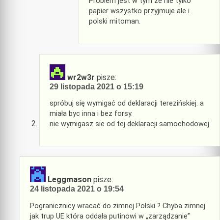
Problem jest w tym że nie tylko
papier wszystko przyjmuje ale i
polski mitoman.
wr2w3r
pisze:
29 listopada 2021 o 15:19
spróbuj się wymigać od deklaracji terezińskiej. a
miała byc inna i bez forsy.
nie wymigasz sie od tej deklaracji samochodowej
Leggmason
pisze:
24 listopada 2021 o 19:54
Pogranicznicy wracać do zimnej Polski ? Chyba zimnej
jak trup UE która oddała putinowi w „zarządzanie”