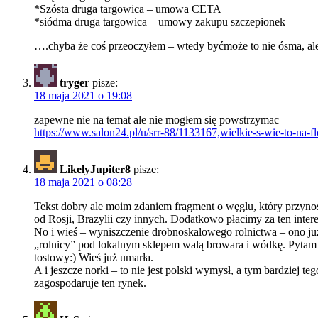
*Szósta druga targowica – umowa CETA
*siódma druga targowica – umowy zakupu szczepionek
….chyba że coś przeoczyłem – wtedy byćmoże to nie ósma, ale 
tryger
pisze:
18 maja 2021 o 19:08
zapewne nie na temat ale nie mogłem się powstrzymac
https://www.salon24.pl/u/srr-88/1133167,wielkie-s-wie-to-na-
LikelyJupiter8
pisze:
18 maja 2021 o 08:28
Tekst dobry ale moim zdaniem fragment o węglu, który przyn
od Rosji, Brazylii czy innych. Dodatkowo płacimy za ten inte
No i wieś – wyniszczenie drobnoskalowego rolnictwa – ono już 
„rolnicy” pod lokalnym sklepem walą browara i wódkę. Pytam g
tostowy:) Wieś już umarła.
A i jeszcze norki – to nie jest polski wymysł, a tym bardziej
zagospodaruje ten rynek.