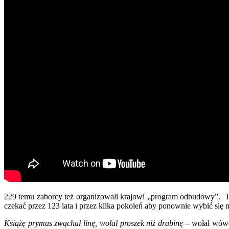
229 temu zaborcy też organizowali krajowi „program odbudowy”. Też
czekać przez 123 lata i przez kilka pokoleń aby ponownie wybić się 
Książę prymas zwąchał linę, wolał proszek niż drabinę
– wołał wówcz