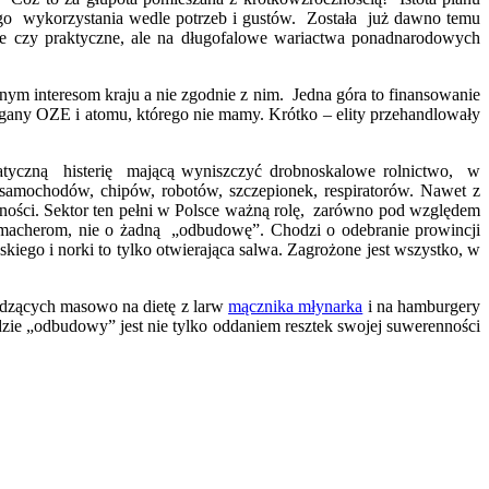
ego wykorzystania wedle potrzeb i gustów. Została już dawno temu
bre czy praktyczne, ale na długofalowe wariactwa ponadnarodowych
 interesom kraju a nie zgodnie z nim. Jedna góra to finansowanie
any OZE i atomu, którego nie mamy. Krótko – elity przehandlowały
atyczną histerię mającą wyniszczyć drobnoskalowe rolnictwo, w
 samochodów, chipów, robotów, szczepionek, respiratorów. Nawet z
ności. Sektor ten pełni w Polsce ważną rolę, zarówno pod względem
m macherom, nie o żadną „odbudowę”. Chodzi o odebranie prowincji
iego i norki to tylko otwierająca salwa. Zagrożone jest wszystko, w
odzących masowo na dietę z larw
mącznika młynarka
i na hamburgery
zie „odbudowy” jest nie tylko oddaniem resztek swojej suwerenności