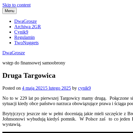
Skip to content
Menu
DwaGrosze
Archiwa 2GR
Cynik9
Regulamin
TwoNuggets
DwaGrosze
wstęp do finansowej samoobrony
Druga Targowica
Posted on
4 maja 2021
5 lutego 2025
by
cynik9
No to w 229 lat po pierwszej Targowicy mamy drugą. Połączone siły
sytuacji kiedy obce państwo narzuca obowiązujące prawa i ściąga po
Brytyjczycy jeszcze nie w pełni doceniają jakie mieli szczęście 
Johnsonowi wybudują kiedyś pomnik. W Polsce zaś to co jeden Ka
wystawią.