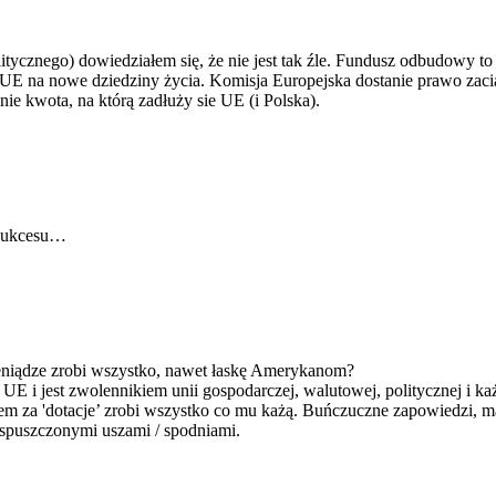
itycznego) dowiedziałem się, że nie jest tak źle. Fundusz odbudowy t
i UE na nowe dziedziny życia. Komisja Europejska dostanie prawo zaci
ie kwota, na którą zadłuży sie UE (i Polska).
 sukcesu…
ieniądze zrobi wszystko, nawet łaskę Amerykanom?
 i jest zwolennikiem unii gospodarczej, walutowej, politycznej i każde
asem za 'dotacje’ zrobi wszystko co mu każą. Buńczuczne zapowiedzi, ma
e spuszczonymi uszami / spodniami.