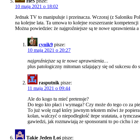
HeS
pisze:
10 maja 2021 o 18:02
Jednak TV to manipuluje i przeinacza. Wczoraj (z Saloniku Pol
na kolejne lata. Ta umowa to kolejne rozszerzanie kompetencj
Można powiedziec że najgroźniejsze są te nowe uprawnienia a n
cynik9
pisze:
10 maja 2021 o 20:27
najgroźniejsze są te nowe uprawnienia…
plus patologiczny mitoman szlajający się od sukcesu do
rasputnik
pisze:
11 maja 2021 o 09:44
Ale do kogo tu mieć pretensje?
Do tego kto płaci i wymaga? Czy może do tego co za p
To już wolę rząd który jawnym tekstem mówi że popiera UE
kolan, walczyć o niepodległość itepe sratatata, a tymcz
gawiedzi, jak rozmawiają ze sponsorami to po cichu i z
Takie Jeden Łoś
pisze: