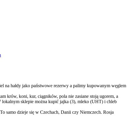
m
ęgiel na hałdy jako państwowe rezerwy a palimy kupowanym węglem
m krów, koni, kur, ciągników, pola nie zasiane stoją ugorem, a
W lokalnym sklepie można kupić jajka (3), mleko (UHT) i chleb
ł. To samo dzieje się w Czechach, Danii czy Niemczech. Rosja