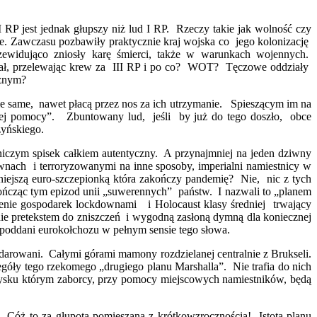
I RP jest jednak głupszy niż lud I RP. Rzeczy takie jak wolność czy
sze. Zawczasu pozbawiły praktycznie kraj wojska co jego kolonizację
ewidująco zniosły karę śmierci, także w warunkach wojennych.
kował, przelewając krew za III RP i po co? WOT? Tęczowe oddziały
eżnym?
e same, nawet płacą przez nos za ich utrzymanie. Spieszącym im na
iej pomocy”. Zbuntowany lud, jeśli by już do tego doszło, obce
zyńskiego.
 niczym spisek całkiem autentyczny. A przynajmniej na jeden dziwny
ach i terroryzowanymi na inne sposoby, imperialni namiestnicy w
iejszą euro-szczepionką która zakończy pandemię? Nie, nic z tych
ńcząc tym epizod unii „suwerennych” państw. I nazwali to „planem
enie gospodarek lockdownami i Holocaust klasy średniej trwający
nie pretekstem do zniszczeń i wygodną zasłoną dymną dla koniecznej
poddani eurokołchozu w pełnym sensie tego słowa.
darowani. Całymi górami mamony rozdzielanej centralnie z Brukseli.
czegóły tego rzekomego „drugiego planu Marshalla”. Nie trafia do nich
h pysku którym zaborcy, przy pomocy miejscowych namiestników, będą
. Cóż to za głupota pomieszana z krótkowzrocznością! Istota planu