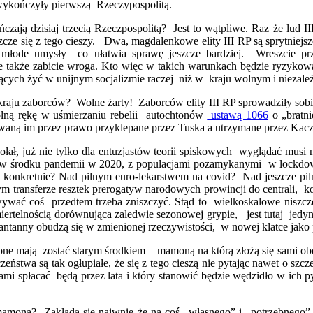
 wykończyły pierwszą Rzeczypospolitą.
czają dzisiaj trzecią Rzeczpospolitą? Jest to wątpliwe. Raz że lud II
szcze się z tego cieszy. Dwa, magdalenkowe elity III RP są sprytniej
łode umysły co ułatwia sprawę jeszcze bardziej. Wreszcie prz
ale także zabicie wroga. Kto więc w takich warunkach będzie ryzy
cych żyć w unijnym socjalizmie raczej niż w kraju wolnym i niezal
raju zaborców? Wolne żarty! Zaborców elity III RP sprowadziły sobi
lną rękę w uśmierzaniu rebelii autochtonów
ustawą 1066
o „bratn
owaną im przez prawo przyklepane przez Tuska a utrzymane przez Kac
ołał, już nie tylko dla entuzjastów teorii spiskowych wyglądać musi
 w środku pandemii w 2020, z populacjami pozamykanymi w lockdown
konkretnie? Nad pilnym euro-lekarstwem na covid? Nad jeszcze piln
transferze resztek prerogatyw narodowych prowincji do centrali, ko
ywać coś przedtem trzeba zniszczyć. Stąd to wielkoskalowe niszcz
iertelnością dorównująca zaledwie sezonowej grypie, jest tutaj jedy
anny obudzą się w zmienionej rzeczywistości, w nowej klatce jako 
one mają zostać starym środkiem – mamoną na którą złożą się sami ob
eczeństwa są tak ogłupiałe, że się z tego cieszą nie pytając nawet o sz
y sami spłacać będą przez lata i który stanowić będzie wędzidło w ic
 mamona? Zakłada się naiwnie że na coś „własnego” i „potrzebnego”