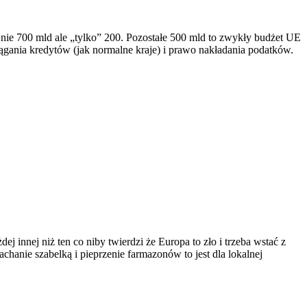
o nie 700 mld ale „tylko” 200. Pozostałe 500 mld to zwykły budżet UE
ągania kredytów (jak normalne kraje) i prawo nakładania podatków.
j innej niż ten co niby twierdzi że Europa to zło i trzeba wstać z
chanie szabelką i pieprzenie farmazonów to jest dla lokalnej