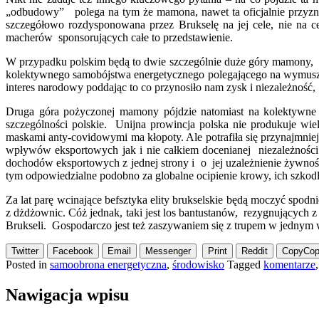
„odbudowy” polega na tym że mamona, nawet ta oficjalnie przyzna
szczegółowo rozdysponowana przez Brukselę na jej cele, nie na c
macherów sponsorujących całe to przedstawienie.
W przypadku polskim będą to dwie szczególnie duże góry mamony, 
kolektywnego samobójstwa energetycznego polegającego na wymuszo
interes narodowy poddając to co przynosiło nam zysk i niezależność,
Druga góra pożyczonej mamony pójdzie natomiast na kolektywne
szczególności polskie. Unijna prowincja polska nie produkuje wi
maskami anty-covidowymi ma kłopoty. Ale potrafiła się przynajmni
wpływów eksportowych jak i nie całkiem docenianej niezależności
dochodów eksportowych z jednej strony i o jej uzależnienie żywnośc
tym odpowiedzialne podobno za globalne ocipienie krowy, ich szkodl
Za lat parę wcinające befsztyka elity brukselskie będą moczyć sp
z dżdżownic. Cóż jednak, taki jest los bantustanów, rezygnujących
Brukseli. Gospodarczo jest też zaszywaniem się z trupem w jednym
Twitter
Facebook
Email
Messenger
Print
Reddit
Copy
Cop
Posted in
samoobrona energetyczna
,
środowisko
Tagged
komentarze
Nawigacja wpisu