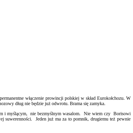
y permanentne włączenie prowincji polskiej w skład Eurokołchozu. W
chozowy dług nie będzie już odwrotu. Brama się zamyka.
śmiałym i myślącym, nie bezmyślnym wasalom. Nie wiem czy Borisowi
ej suwerenności. Jeden już ma za to pomnik, drugiemu też pewnie