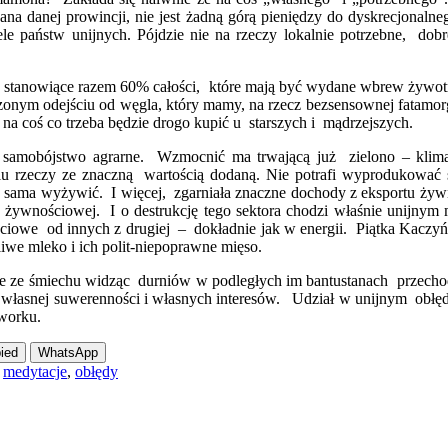
na danej prowincji, nie jest żadną górą pieniędzy do dyskrecjonaln
ele państw unijnych. Pójdzie nie na rzeczy lokalnie potrzebne, do
stanowiące razem 60% całości, które mają być wydane wbrew żywotnym
nym odejściu od węgla, który mamy, na rzecz bezsensownej fatamorg
 na coś co trzeba będzie drogo kupić u starszych i mądrzejszych.
 samobójstwo agrarne. Wzmocnić ma trwającą już zielono – klim
elu rzeczy ze znaczną wartością dodaną. Nie potrafi wyprodukować
ej sama wyżywić. I więcej, zgarniała znaczne dochody z eksportu żyw
 żywnościowej. I o destrukcję tego sektora chodzi właśnie unijny
iowe od innych z drugiej – dokładnie jak w energii. Piątka Kaczyńsk
iwe mleko i ich polit-niepoprawne mięso.
odnie ze śmiechu widząc durniów w podległych im bantustanach przech
 z własnej suwerenności i własnych interesów. Udział w unijnym obłęd
 worku.
ied
WhatsApp
,
medytacje
,
obłędy