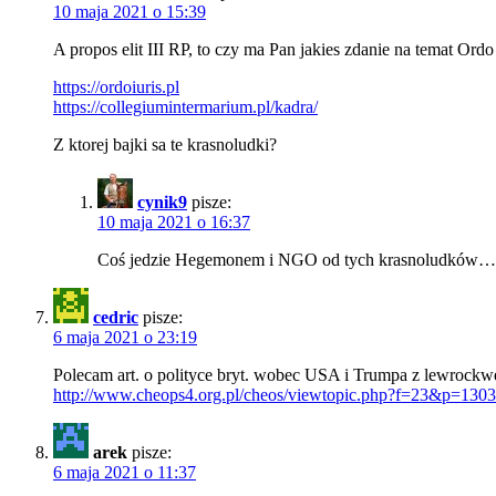
10 maja 2021 o 15:39
A propos elit III RP, to czy ma Pan jakies zdanie na temat Ord
https://ordoiuris.pl
https://collegiumintermarium.pl/kadra/
Z ktorej bajki sa te krasnoludki?
cynik9
pisze:
10 maja 2021 o 16:37
Coś jedzie Hegemonem i NGO od tych krasnoludków… 
cedric
pisze:
6 maja 2021 o 23:19
Polecam art. o polityce bryt. wobec USA i Trumpa z lewrockwe
http://www.cheops4.org.pl/cheos/viewtopic.php?f=23&p=13
arek
pisze:
6 maja 2021 o 11:37