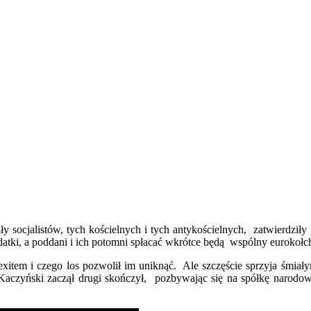
 socjalistów, tych kościelnych i tych antykościelnych, zatwierdził
datki, a poddani i ich potomni spłacać wkrótce będą wspólny eurokoł
z Brexitem i czego los pozwolił im uniknąć. Ale szczęście sprzyja 
czyński zaczął drugi skończył, pozbywając się na spółkę narodow