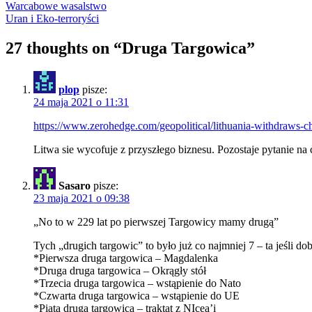
Warcabowe wasalstwo
Uran i Eko-terroryści
27 thoughts on “
Druga Targowica
”
plop
pisze:
24 maja 2021 o 11:31
https://www.zerohedge.com/geopolitical/lithuania-withdraws-c
Litwa sie wycofuje z przyszłego biznesu. Pozostaje pytanie na
Sasaro
pisze:
23 maja 2021 o 09:38
„No to w 229 lat po pierwszej Targowicy mamy drugą”
Tych „drugich targowic” to było już co najmniej 7 – ta jeśli dob
*Pierwsza druga targowica – Magdalenka
*Druga druga targowica – Okrągły stół
*Trzecia druga targowica – wstąpienie do Nato
*Czwarta druga targowica – wstąpienie do UE
*Piąta druga targowica – traktat z NIcea’i