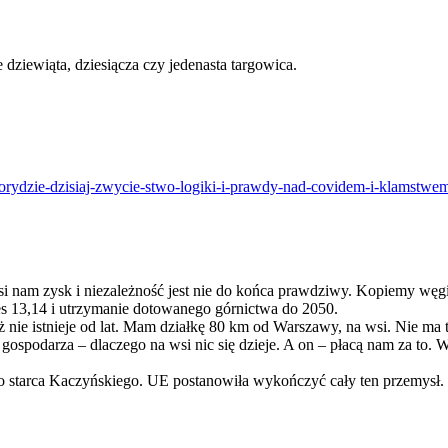
dziewiąta, dziesiącza czy jedenasta targowica.
florydzie-dzisiaj-zwycie-stwo-logiki-i-prawdy-nad-covidem-i-klamstwe
osi nam zysk i niezależność jest nie do końca prawdziwy. Kopiemy w
res 13,14 i utrzymanie dotowanego górnictwa do 2050.
nie istnieje od lat. Mam działkę 80 km od Warszawy, na wsi. Nie ma ta
ospodarza – dlaczego na wsi nic się dzieje. A on – płacą nam za to. 
 tego starca Kaczyńskiego. UE postanowiła wykończyć cały ten przemys