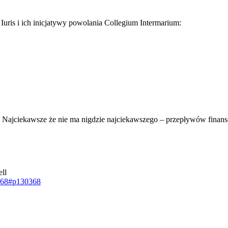
o Iuris i ich inicjatywy powolania Collegium Intermarium:
Najciekawsze że nie ma nigdzie najciekawszego – przepływów fina
ll
0368#p130368