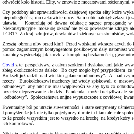
odwrócić koło historii. Elity, w zmowie z mocarstwami ościennymi,
Czy podobny akt sprawiedliwości dziejowej spotka elity które wykań
niepodległość są mu całkowicie obce. Sam sobie nałożył żelaza i je
ułatwia. Kontrolują od dawna edukację sącząc propagandę w m
Niekonstytucyjne może się okazać nie tylko powieszenie zdrajcy 
LGBT? Za kraj zdrajców, dewiantów i zielonych-ekstremistów, wolą
Zresztą obrona niby przed kim? Przed wojskami wkraczających do k
pomoc zagranicznym kontyngentom posiłkowym dały natomiast wo
karabiny wystrzelają jak kaczki z kompletną bezkarnością, gwarant
Covid
z tej perspektywy, z całym szokiem i dyslokacjami jakie wyw
zbieg okoliczności za daleko. Bo czyż mogło być przypadkiem że
Brukseli już radzili nad wielkim „planem odbudowy”. A nad czym 
rzeczy. Eurokołchozowi macherzy już wtedy spiskowali o masowym 
odbudowy” aby nikt nie miał wątpliwości że aby było co odbudow
przecież nieprzerwanie do dziś. Pandemia, może i uciążliwa ale śm
„odbudowy”. Społeczeństwa unijne wypuszczone z covidowej kwarant
Ewentualny ból po utracie suwerenności i stare sentymenty uśmierz
I pomyśleć że już nie tylko pojedynczy durnie tu i tam ale całe społ
to że przede wszystkim jest to wszystko na krechę, na kredyt któr
ich kontrolować.
Nikt nie zadaje też innego kluczowego pytania – na co pójdzie ta