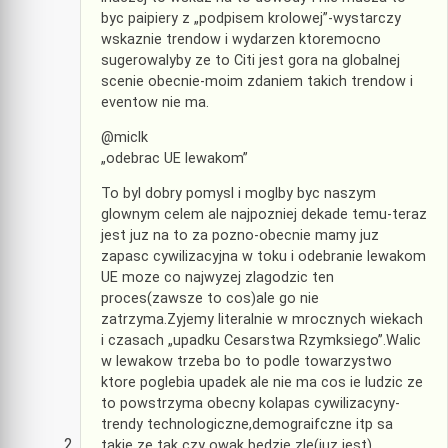
byc paipiery z „podpisem krolowej”-wystarczy
wskaznie trendow i wydarzen ktoremocno
sugerowalyby ze to Citi jest gora na globalnej
scenie obecnie-moim zdaniem takich trendow i
eventow nie ma.
@miclk
„odebrac UE lewakom”
To byl dobry pomysl i moglby byc naszym
glownym celem ale najpozniej dekade temu-teraz
jest juz na to za pozno-obecnie mamy juz
zapasc cywilizacyjna w toku i odebranie lewakom
UE moze co najwyzej zlagodzic ten
proces(zawsze to cos)ale go nie
zatrzyma.Zyjemy literalnie w mrocznych wiekach
i czasach „upadku Cesarstwa Rzymksiego”.Walic
w lewakow trzeba bo to podle towarzystwo
ktore poglebia upadek ale nie ma cos ie ludzic ze
to powstrzyma obecny kolapas cywilizacyny-
trendy technologiczne,demograifczne itp sa
takie ze tak czy owak bedzie zle(juz jest)..