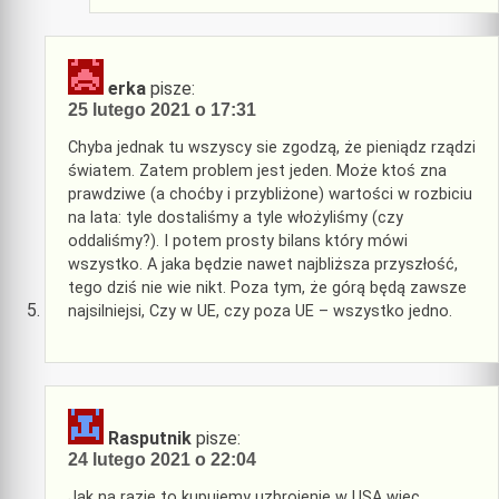
erka
pisze:
25 lutego 2021 o 17:31
Chyba jednak tu wszyscy sie zgodzą, że pieniądz rządzi
światem. Zatem problem jest jeden. Może ktoś zna
prawdziwe (a choćby i przybliżone) wartości w rozbiciu
na lata: tyle dostaliśmy a tyle włożyliśmy (czy
oddaliśmy?). I potem prosty bilans który mówi
wszystko. A jaka będzie nawet najbliższa przyszłość,
tego dziś nie wie nikt. Poza tym, że górą będą zawsze
najsilniejsi, Czy w UE, czy poza UE – wszystko jedno.
Rasputnik
pisze:
24 lutego 2021 o 22:04
Jak na razie to kupujemy uzbrojenie w USA więc