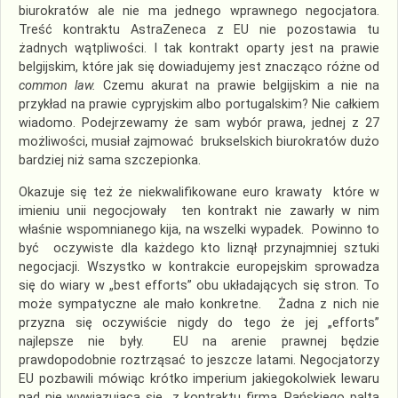
biurokratów ale nie ma jednego wprawnego negocjatora.
Treść kontraktu AstraZeneca z EU nie pozostawia tu
żadnych wątpliwości. I tak kontrakt oparty jest na prawie
belgijskim, które jak się dowiadujemy jest znacząco różne od
common law.
Czemu akurat na prawie belgijskim a nie na
przykład na prawie cypryjskim albo portugalskim? Nie całkiem
wiadomo. Podejrzewamy że sam wybór prawa, jednej z 27
możliwości, musiał zajmować brukselskich biurokratów dużo
bardziej niż sama szczepionka.
Okazuje się też że niekwalifikowane euro krawaty które w
imieniu unii negocjowały ten kontrakt nie zawarły w nim
właśnie wspomnianego kija, na wszelki wypadek. Powinno to
być oczywiste dla każdego kto liznął przynajmniej sztuki
negocjacji. Wszystko w kontrakcie europejskim sprowadza
się do wiary w „best efforts” obu układających się stron. To
może sympatyczne ale mało konkretne. Żadna z nich nie
przyzna się oczywiście nigdy do tego że jej „efforts”
najlepsze nie były. EU na arenie prawnej będzie
prawdopodobnie roztrząsać to jeszcze latami. Negocjatorzy
EU pozbawili mówiąc krótko imperium jakiegokolwiek lewaru
nad nie wywiązującą się z kontraktu firmą. Pańskiego palta