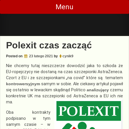
Skip
Menu
to
content
Polexit czas zacząć
Posted on
23 lutego 2021
by
cynik9
Nie chcemy tutaj nieszczerze dowodzić jaka to szkoda że
EU-ropejczycy nie dostaną na czas szczepionki AstraZeneca.
Czort z EU i ze szczepionkami „na covid” które są tematem
kontrowersyjnym
samym w sobie. Ale ciekawy artykuł pojawił
się ostatnio w lewackim skądinąd Politico
analizujący
czemu
konkretnie UK ma szczepionki od AstraZeneca a EU ich nie
ma.
Oba kontrakty
podpisano w tym
samym czasie – w