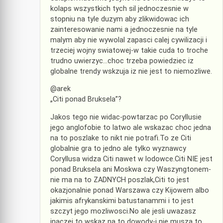
kolaps wszystkich tych sil jednoczesnie w
stopniu na tyle duzym aby zlikwidowac ich
zainteresowanie nami a jednoczesnie na tyle
malym aby nie wywolal zapasci calej cywilizacji i
trzeciej wojny swiatowej-w takie cuda to troche
trudno uwierzyc…choc trzeba powiedziec iz
globalne trendy wskzuja iz nie jest to niemozliwe.
@arek
„Citi ponad Bruksela”?
Jakos tego nie widac-powtarzac po Coryllusie
jego anglofobie to latwo ale wskazac choc jedna
na to poszlake to nikt nie potrafi.To ze Citi
globalnie gra to jedno ale tylko wyznawcy
Coryllusa widza Citi nawet w lodowce.Citi NIE jest
ponad Bruksela ani Moskwa czy Waszyngtonem-
nie ma na to ZADNYCH poszlak,Citi to jest
okazjonalnie ponad Warszawa czy Kijowem albo
jakimis afrykanskimi batustanammi i to jest
szczyt jego mozliwosci.No ale jesli uwazasz
inaczej to wskaz na to dowody-i nie musza to