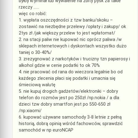
byłby kryminał lub wywalenie na zbity pysk za takie
rzeczy ……
więc co robić:
1. wypłata oszczędności z tzw banku/skoku –
zostawić na niezbędne przelewy /opłaty i zakupy/ ok
2tys zł /jak większy przelew to jest wpłatomat/
2. na stacji paliw nie kupować nic oprócz paliwa /w
sklepach internetowych i dyskontach wszystko dużo
taniej o 30-40%/
3. zrezygnować z narkotyków i trucizny tzn papierosy i
alkohol gdzie w cenie podatki to ok 70%
4. nie pracować od rana do wieczora legalnie bo od
każdego zlecenia płaci się podatki i umacnia się
śmieciową walutę
5. nie kupuj drogich gadżetów/elektroniki – dobry
telefon do rozmów jest po 250zł /np.nokia / a dla
dzieci tzw dobry smartfon jest po 550-650 zł
/np.xiaomi/
6. kupować używane samochody 3-8 letnie z pełną
historią, dobrą opinią wśród fachowców, sprawdzić
samochód w np euroNCAP