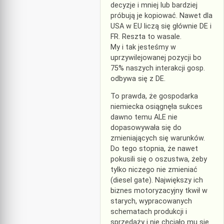
decyzje i mniej lub bardziej
próbują je kopiować. Nawet dla
USA w EU liczą się głównie DE i
FR. Reszta to wasale.
My i tak jesteśmy w
uprzywilejowanej pozycji bo
75% naszych interakcji gosp.
odbywa się z DE.
To prawda, że gospodarka
niemiecka osiągnęła sukces
dawno temu ALE nie
dopasowywała się do
zmieniających się warunków.
Do tego stopnia, że nawet
pokusili się o oszustwa, żeby
tylko niczego nie zmieniać
(diesel gate). Największy ich
biznes motoryzacyjny tkwił w
starych, wypracowanych
schematach produkcji i
sprzedaży i nie chciało mu się