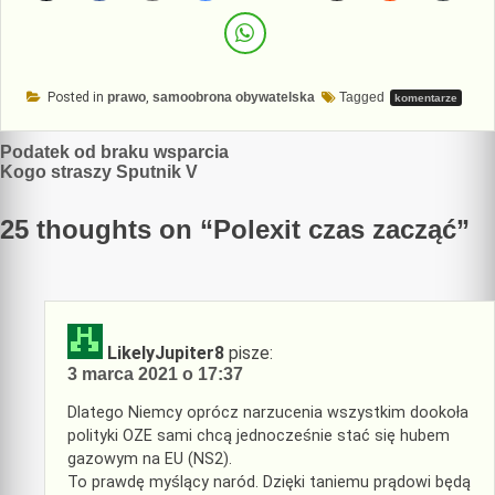
Posted in
prawo
,
samoobrona obywatelska
Tagged
komentarze
Nawigacja
Podatek od braku wsparcia
Kogo straszy Sputnik V
wpisu
25 thoughts on “
Polexit czas zacząć
”
LikelyJupiter8
pisze:
3 marca 2021 o 17:37
Dlatego Niemcy oprócz narzucenia wszystkim dookoła
polityki OZE sami chcą jednocześnie stać się hubem
gazowym na EU (NS2).
To prawdę myślący naród. Dzięki taniemu prądowi będą