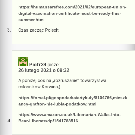
https://humansarefree.com/2021/02/european-union-
digital-vaccination-certificate-must-be-ready-this-
summer.html
Czas zacząc Polexit
Piotr34
pisze:
26 lutego 2021 o 09:32
A ponizej cos na „rozruszanie” towarzystwa
milosnikow Korwina;)
https://forsal.pl/gospodarka/artykuly/8104766,mieszk
ancy-grafton-nie-lubia-podatkow.html
https://www.amazon.co.uk/Libertarian-Walks-Into-
Bear-Liberate/dp/1541788516