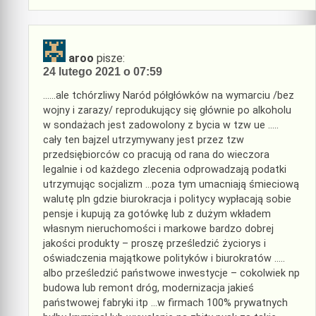
aroo
pisze:
24 lutego 2021 o 07:59
……ale tchórzliwy Naród półgłówków na wymarciu /bez
wojny i zarazy/ reprodukujący się głównie po alkoholu
w sondażach jest zadowolony z bycia w tzw ue …..
cały ten bajzel utrzymywany jest przez tzw
przedsiębiorców co pracują od rana do wieczora
legalnie i od każdego zlecenia odprowadzają podatki
utrzymując socjalizm …poza tym umacniają śmieciową
walutę pln gdzie biurokracja i politycy wypłacają sobie
pensje i kupują za gotówkę lub z dużym wkładem
własnym nieruchomości i markowe bardzo dobrej
jakości produkty – proszę prześledzić życiorys i
oświadczenia majątkowe polityków i biurokratów …..
albo prześledzić państwowe inwestycje – cokolwiek np
budowa lub remont dróg, modernizacja jakieś
państwowej fabryki itp …w firmach 100% prywatnych