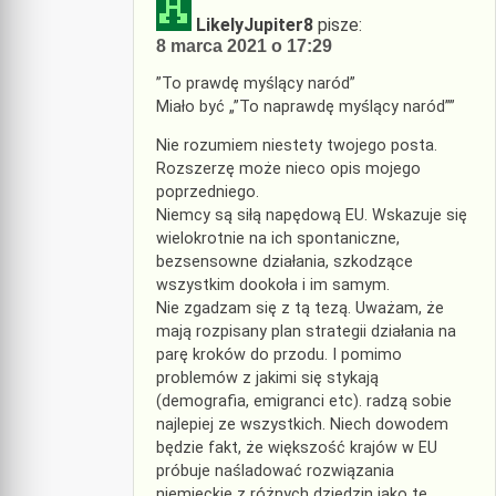
LikelyJupiter8
pisze:
8 marca 2021 o 17:29
”To prawdę myślący naród”
Miało być „”To naprawdę myślący naród””
Nie rozumiem niestety twojego posta.
Rozszerzę może nieco opis mojego
poprzedniego.
Niemcy są siłą napędową EU. Wskazuje się
wielokrotnie na ich spontaniczne,
bezsensowne działania, szkodzące
wszystkim dookoła i im samym.
Nie zgadzam się z tą tezą. Uważam, że
mają rozpisany plan strategii działania na
parę kroków do przodu. I pomimo
problemów z jakimi się stykają
(demografia, emigranci etc). radzą sobie
najlepiej ze wszystkich. Niech dowodem
będzie fakt, że większość krajów w EU
próbuje naśladować rozwiązania
niemieckie z różnych dziedzin jako te