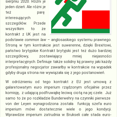
sierpniu 2020. Różni je
jeden dzień. Ale różni je
też parę
interesujących
szczegółów. Przede
wszystkim to że
kontrakt z UK jest na
podstawie
common law
– anglosaskiego systemu prawnego.
Stroną w tym kontrakcie jest suwerenne, dzięki Brexitowi,
państwo brytyjskie Kontrakt brytyjski jest też dużo bardziej
szczegółowy, zostawiający mniej niejasności
interpretacyjnych. Definiuje także solidny kij prawny jaki każdy
profesjonalny negocjator zawarłby w kontrakcie na wypadek
gdyby druga strona nie wywiązała się z jego postanowień.
W odróżnieniu od tego kontrakt z EU jest umową z
galaretowatym euro imperium rządzonym oficjalnie przez
komisję, z udającą podfruwajkę leciwą ciotą na jej czele. Już
samo to że po rozkładzie Bunderwehry na czynniki pierwsze
von der Leyen wynagrodzona została funkcją szefa euro
imperium mówi dostatecznie wiele o jego kondycji.
Wprawdzie imperium zatrudnia w Brukseli całe stada euro-