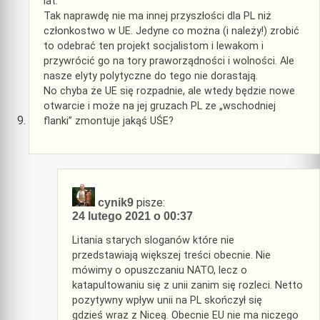
lat.
Tak naprawdę nie ma innej przyszłości dla PL niż
członkostwo w UE. Jedyne co można (i należy!) zrobić
to odebrać ten projekt socjalistom i lewakom i
przywrócić go na tory praworządności i wolności. Ale
nasze elyty polytyczne do tego nie dorastają.
No chyba że UE się rozpadnie, ale wtedy będzie nowe
otwarcie i może na jej gruzach PL ze „wschodniej
flanki” zmontuje jakąś UŚE?
pisze:
cynik9
24 lutego 2021 o 00:37
Litania starych sloganów które nie
przedstawiają większej treści obecnie. Nie
mówimy o opuszczaniu NATO, lecz o
katapultowaniu się z unii zanim się rozleci. Netto
pozytywny wpływ unii na PL skończył się
gdzieś wraz z Niceą. Obecnie EU nie ma niczego