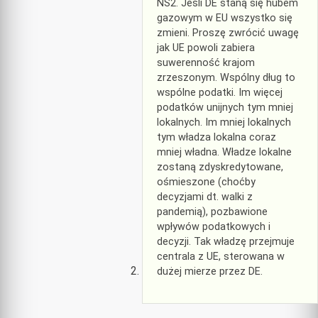
NS2. Jeśli DE staną się hubem
gazowym w EU wszystko się
zmieni. Proszę zwrócić uwagę
jak UE powoli zabiera
suwerenność krajom
zrzeszonym. Wspólny dług to
wspólne podatki. Im więcej
podatków unijnych tym mniej
lokalnych. Im mniej lokalnych
tym władza lokalna coraz
mniej władna. Władze lokalne
zostaną zdyskredytowane,
ośmieszone (choćby
decyzjami dt. walki z
pandemią), pozbawione
wpływów podatkowych i
decyzji. Tak władzę przejmuje
centrala z UE, sterowana w
dużej mierze przez DE.