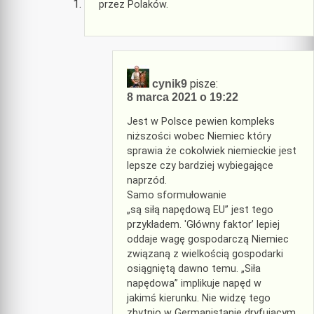
przez Polaków.
pisze:
cynik9
8 marca 2021 o 19:22
Jest w Polsce pewien kompleks
niższości wobec Niemiec który
sprawia że cokolwiek niemieckie jest
lepsze czy bardziej wybiegające
naprzód.
Samo sformułowanie
„są siłą napędową EU” jest tego
przykładem. 'Główny faktor’ lepiej
oddaje wagę gospodarczą Niemiec
związaną z wielkością gospodarki
osiągniętą dawno temu. „Siła
napędowa” implikuje napęd w
jakimś kierunku. Nie widzę tego
zbytnio w Germanistanie dryfującym