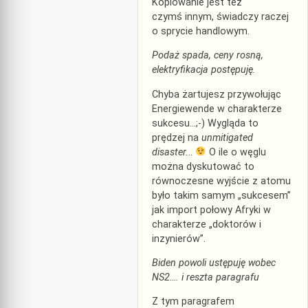
Kopiowanie jest też
czymś innym, świadczy raczej
o sprycie handlowym.
Podaż spada, ceny rosną,
elektryfikacja postępuję.
Chyba żartujesz przywołując
Energiewende w charakterze
sukcesu…;-) Wygląda to
prędzej na
unmitigated
disaster.
..
O ile o węglu
można dyskutować to
równoczesne wyjście z atomu
było takim samym „sukcesem”
jak import połowy Afryki w
charakterze „doktorów i
inzynierów”.
Biden powoli ustępuję wobec
NS2…. i reszta paragrafu
Z tym paragrafem