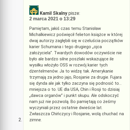
Kamil Skalny
pisze:
2 marca 2021 o 13:29
Pamiętam, jakiś czas temu Stanisław
Michalkiewicz poświęcił felieton książce w której
dwaj autorzy zagłębili się w czeluścia początków
karier Schumana i tego drugiego „ojca
założyciela”. Twardych dowodów oczywiście nie
było ale bardzo silne poszlaki wskazujące ile
wysiłku włożyło OSS w rozwój karier tych
dżentelmenów. Ja to widzę tak. Amerykanie
trzymają za jedno jajo, Rosjanie za drugie. Fujara
się dynda ale jak tylko zaczyna się podnosić to…
mniejsza o to. UE dla USA, Chin i Rosji to dzisiaj
„dawca organów” i punkt skupu. Ale odskoczyć
nam już nie pozwolą. Bo pamiętają co żeśmy
wyczyniali przez ostatnie dwieście lat.
Zwłaszcza Chińczycy i Rosjanie, wolą chuchać na
zimne.