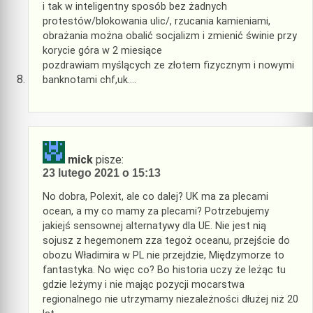
i tak w inteligentny sposób bez żadnych
protestów/blokowania ulic/, rzucania kamieniami,
obrażania można obalić socjalizm i zmienić świnie przy
korycie góra w 2 miesiące
pozdrawiam myślących ze złotem fizycznym i nowymi
banknotami chf,uk….
mick
pisze:
23 lutego 2021 o 15:13
No dobra, Polexit, ale co dalej? UK ma za plecami
ocean, a my co mamy za plecami? Potrzebujemy
jakiejś sensownej alternatywy dla UE. Nie jest nią
sojusz z hegemonem zza tegoż oceanu, przejście do
obozu Władimira w PL nie przejdzie, Międzymorze to
fantastyka. No więc co? Bo historia uczy że leżąc tu
gdzie leżymy i nie mając pozycji mocarstwa
regionalnego nie utrzymamy niezależności dłużej niż 20