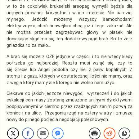
w to że cokolwiek brukselski areopag wymyśli będzie dla
unijnych prowincji korzystne i w ich interesie. Nic bardziej
mylnego. Jeździć możemy wszyscy samochodami
elektrycznymi, choć hunwejbini chcą już i tego zakazać. Ale
nie można przecież zagrzebywać głowy w piasek nie
dociekając skąd ma się ten dodatkowy prąd brać. Bo to że z
gniazdka to za mało…
A brać się może z OZE jedynie w części, i to nie wtedy kiedy
potrzeba go najbardziej. Reszta musi wziąć się, czy to
się Grecie lub Angeli podoba czy nie, z paliw kopalnych. Z
atomu i z gazu, których w dostatecznej ilości nie mamy, oraz
z węgla który mamy ale którego nie wolno nam użyć.
Ciekawe do jakich jeszcze niewygód, wyrzeczeń i do jakich
eskalacji cen masy zostaną zmuszone unijnymi dyrektywami
podpisywanymi w ciemno przez rządzących zanim porwą za
kłonice i na ulice. Przegonią rząd na cztery wiatry i zmuszą
nowy do pilnego podjęcia negocjacji polexitowych.