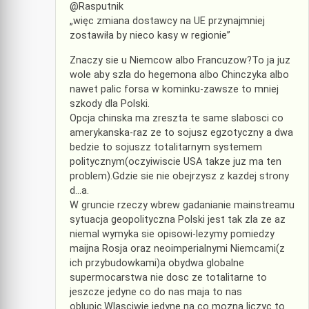
@Rasputnik
„więc zmiana dostawcy na UE przynajmniej
zostawiła by nieco kasy w regionie”
Znaczy sie u Niemcow albo Francuzow?To ja juz
wole aby szla do hegemona albo Chinczyka albo
nawet palic forsa w kominku-zawsze to mniej
szkody dla Polski.
Opcja chinska ma zreszta te same slabosci co
amerykanska-raz ze to sojusz egzotyczny a dwa
bedzie to sojuszz totalitarnym systemem
politycznym(oczyiwiscie USA takze juz ma ten
problem).Gdzie sie nie obejrzysz z kazdej strony
d…a.
W gruncie rzeczy wbrew gadanianie mainstreamu
sytuacja geopolityczna Polski jest tak zla ze az
niemal wymyka sie opisowi-lezymy pomiedzy
maijna Rosja oraz neoimperialnymi Niemcami(z
ich przybudowkami)a obydwa globalne
supermocarstwa nie dosc ze totalitarne to
jeszcze jedyne co do nas maja to nas
oblupic.Wlasciwie jedyne na co mozna liczyc to