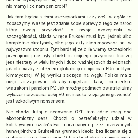
nie mamy i co nam pan zrobi?
Jak tam będzie z tymi szczepionkami i czy coś w ogóle to
zobaczymy. Ważne jest zdanie sobie sprawy z tego że naród
który swoją przyszłość, a swoje szczepionki w
szczególności, składa w ręce Brukseli musi być jednak albo
kompletnie skretyniały, albo jego elity skorumpowane są w
najwyższym stopniu. Tym bardziej że o ile wiemy szczepionki
przynajmniej nie były obiektem unijnego przymusu. Inaczej
jest niestety w wielu innych i dużo ważniejszych dziedzinach,
jak chociażby z obłędem globalnego ocipienia i EUropolityce
klimatycznej. W jej wyniku siedząca na węglu Polska ma z
niego zrezygnować tak aby napędzać kasę niemieckim
wiatrakom i panelom PV. Jak mroźny podmuch ostatniej zimy
wykazał narzucana całej EU niemiecka wizja „energiewende”
jest szkodliwym nonsensem.
Nie chodzi tutaj o negowanie OZE tam gdzie mają one
ekonomiczny sens. Chodzi o bezrefleksyjny udział w
kolektywnym szaleństwie narzucanym przez czerwonych
hunwejbinów z Brukseli na gruntach ideolo, bez liczenia się z
realiami i z możliwościami. O ten chocholizm i naiwną wiarę