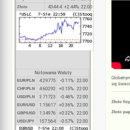
4344.4
+2.44%
22:00
Złoto
Notowania Waluty
Globalnym
4.29775
-0.11%
22:00
EUR/PLN
się świec
4.60292
+0.15%
22:00
CHF/PLN
3.71723
-0.46%
22:00
USD/PLN
Złoto fiz
1.15617
+0.36%
22:00
EUR/USD
Złoto pa
1.34976
+0.32%
22:00
GBP/USD
157.564
-0.57%
22:00
USD/JPY