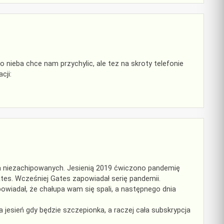
ko nieba chce nam przychylic, ale tez na skroty telefonie
cji:
la niezachipowanych. Jesienią 2019 ćwiczono pandemię
tes. Wcześniej Gates zapowiadał serię pandemii.
wiadał, że chałupa wam się spali, a następnego dnia
 jesień gdy będzie szczepionka, a raczej cała subskrypcja