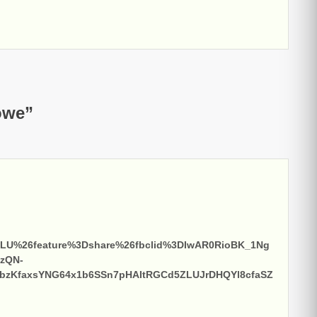
owe
”
LU%26feature%3Dshare%26fbclid%3DIwAR0RioBK_1Ng
zQN-
bzKfaxsYNG64x1b6SSn7pHAItRGCd5ZLUJrDHQYl8cfaSZ