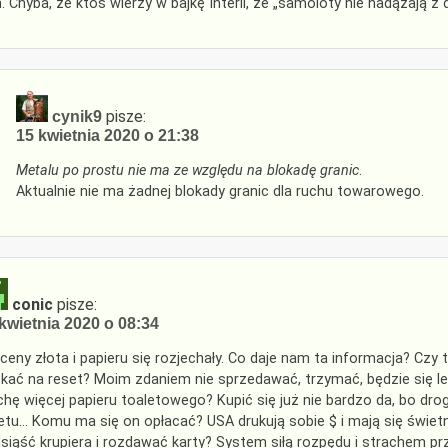
. Chyba, że ktoś wierzy w bajkę Interii, że „samoloty nie nadążają z 
pisze:
cynik9
15 kwietnia 2020 o 21:38
Metalu po prostu nie ma ze względu na blokadę granic
.
Aktualnie nie ma żadnej blokady granic dla ruchu towarowego.
conic
pisze:
kwietnia 2020 o 08:34
 ceny złota i papieru się rozjechały. Co daje nam ta informacja? Czy 
kać na reset? Moim zdaniem nie sprzedawać, trzymać, będzie się le
chę więcej papieru toaletowego? Kupić się już nie bardzo da, bo drog
etu… Komu ma się on opłacać? USA drukują sobie $ i mają się świetn
siąść krupiera i rozdawać karty? System siłą rozpędu i strachem pr