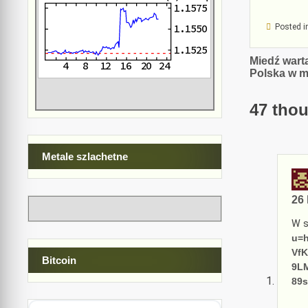
Posted i
Nawiga
Miedź wart
Polska w 
wpisu
47 thou
Metale szlachetne
26 
W s
u=
Vf
Bitcoin
9L
89