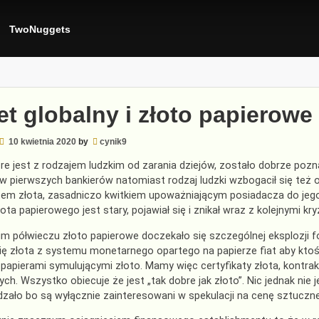
TwoNuggets
t globalny i złoto papierowe
10 kwietnia 2020
by
cynik9
óre jest z rodzajem ludzkim od zarania dziejów, zostało dobrze poz
 pierwszych bankierów natomiast rodzaj ludzki wzbogacił się też o
tem złota, zasadniczo kwitkiem upoważniającym posiadacza do jeg
ota papierowego jest stary, pojawiał się i znikał wraz z kolejnymi k
m półwieczu złoto papierowe doczekało się szczególnej eksplozji for
ię złota z systemu monetarnego opartego na papierze fiat aby ktoś
 papierami symulującymi złoto. Mamy więc certyfikaty złota, kontra
nych. Wszystko obiecuje że jest „tak dobre jak złoto”. Nic jednak nie 
zało bo są wyłącznie zainteresowani w spekulacji na cenę sztucznej