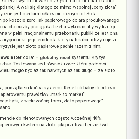
ku 1971 wyeliminował on z systemu dolara fiat ostatni
 później. A wali się dlatego że mimo wspólnej „ceny złota”
fizyczne jest medium całkowicie różnym od złota
 po koszcie zero, jak papierowego dolara produkowanego
zoną chociażby pracą jaką trzeba wykonać aby wydrzeć je
na w pełni irracjonalnemu przekonaniu publiki że jest ona
wiarygodność jego emitenta który naturalnie utrzymuje że
kryzysie jest złoto papierowe padnie razem z nim.
ewsletter
od lat –
globalny reset
systemu. Kryzys
zejdzie. Testowana jest również rzecz którą potomni
 wielu mogło być aż tak naiwnych aż tak długo – że złoto
urą, początkiem końca systemu. Reset globalny docelowo
otu papierowemu prawdziwy „mark to market”.
ację bytu, z większością form „złota papierowego”
isano.
mencie do nienotowanych często wcześniej 40%,
ierowym kwitem na złoto jaki przetrwa będzie kwit