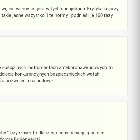
awę nie wiemy co jest w tych nadajnikach. Krytyka kojarzy
e takie jasne wszystko. i te normy….podnieśli je 100 razy.
 o specjalnych instrumentach antykoronawirusowych to
ciecie konkurencyjnych bezpieczniackich watah
za pozwolenia na budowe.
niby ” fizycznym to dlaczego ceny odbiegają od cen
tformą BullionVault?