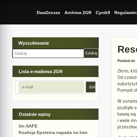
Skip
to
DwaGrosze
Archiwa 2GR
Cynik9
Regulamin
content
Wyszukiwanie
Rese
Szukaj:
Posted on
Złoto, kt
Lista e-mailowa 2GR
Od czasów
substytu
Pomysł zł
W ostatni
pozbyła s
bawią się
Ostatnie wpisy
i wiele in
Un-SAFE
przeszkad
Koalicja Epsteina napada na Iran