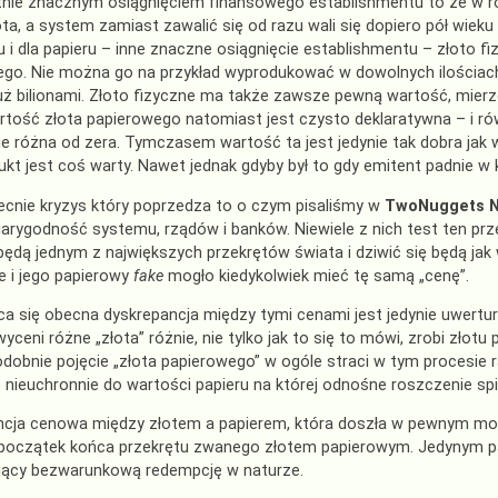
tnie znacznym osiągnięciem finansowego establishmentu to że w ro
łota, a system zamiast zawalić się od razu wali się dopiero pół wieku
u i dla papieru – inne znaczne osiągnięcie establishmentu – złoto 
go. Nie można go na przykład wyprodukować w dowolnych ilościach
uż bilionami. Złoto fizyczne ma także zawsze pewną wartość, mier
rtość złota papierowego natomiast jest czysto deklaratywna – i rów
ie różna od zera. Tymczasem wartość ta jest jedynie tak dobra jak 
ukt jest coś warty. Nawet jednak gdyby był to gdy emitent padnie w 
cnie kryzys który poprzedza to o czym pisaliśmy w
TwoNuggets N
iarygodność systemu, rządów i banków. Niewiele z nich test ten pr
będą jednym z największych przekrętów świata i dziwić się będą jak
 i jego papierowy
fake
mogło kiedykolwiek mieć tę samą „cenę”.
ca się obecna dyskrepancja między tymi cenami jest jedynie uwert
 wyceni różne „złota” różnie, nie tylko jak to się to mówi, zrobi zł
obnie pojęcie „złota papierowego” w ogóle straci w tym procesie r
nieuchronnie do wartości papieru na której odnośne roszczenie sp
ncja cenowa między złotem a papierem, która doszła w pewnym mo
początek końca przekrętu zwanego złotem papierowym. Jedynym pap
jący bezwarunkową redempcję w naturze.