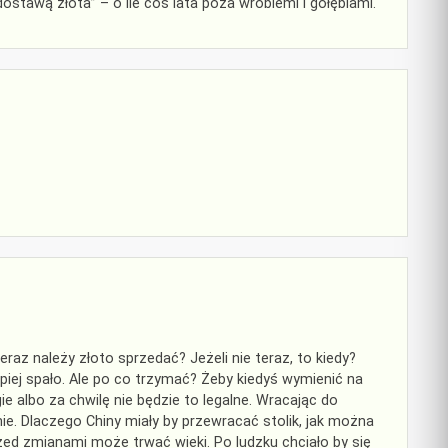
dostawą złota” – o ile coś lata poza wróblemi i gołębiami.
teraz należy złoto sprzedać? Jeżeli nie teraz, to kiedy?
piej spało. Ale po co trzymać? Żeby kiedyś wymienić na
ie albo za chwilę nie będzie to legalne. Wracając do
ie. Dlaczego Chiny miały by przewracać stolik, jak można
zed zmianami może trwać wieki. Po ludzku chciało by się