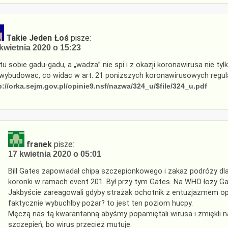
Takie Jeden Łoś
pisze:
kwietnia 2020 o 15:23
tu sobie gadu-gadu, a „wadza” nie spi i z okazji koronawirusa nie tyl
wybudowac, co widac w art. 21 ponizszych koronawirusowych regula
p://orka.sejm.gov.pl/opinie9.nsf/nazwa/324_u/$file/324_u.pdf
franek
pisze:
17 kwietnia 2020 o 05:01
Bill Gates zapowiadał chipa szczepionkowego i zakaz podróży d
koronki w ramach event 201. Był przy tym Gates. Na WHO łoży Ga
Jakbyście zareagowali gdyby strażak ochotnik z entuzjazmem opo
faktycznie wybuchłby pożar? to jest ten poziom hucpy.
Męczą nas tą kwarantanną abyśmy popamiętali wirusa i zmiękli na
szczepień, bo wirus przecież mutuje.