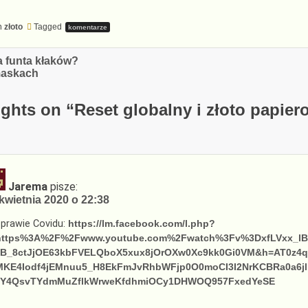
n
złoto
Tagged
komentarze
cja
a funta kłaków?
maskach
ghts on “
Reset globalny i złoto papier
Jarema
pisze:
kwietnia 2020 o 22:38
prawie Covidu:
https://lm.facebook.com/l.php?
https%3A%2F%2Fwww.youtube.com%2Fwatch%3Fv%3DxfLVxx_lB
KB_8ctJjOE63kbFVELQboX5xux8jOrOXw0Xc9kk0Gi0VM&h=AT0z4q
MKE4Iodf4jEMnuu5_H8EkFmJvRhbWFjp0O0moCI3I2NrKCBRa0a6jl
sY4QsvTYdmMuZflkWrweKfdhmiOCy1DHWOQ957FxedYeSE