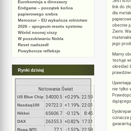
Jest isto
Eurokomisja a dinozaury
link do z
Endgame – początek końca
dla metal
papierowego srebra
papierowe
Mercosur – EU wykańcza rolnictwo
obecnie j
2026 – apogeum resetu systemu
Ziemi. Wa
Wśród nocnej ciszy
materialn
W poszukiwaniu Nobla
jego prod
Reset nadszedł
Powyborcze refleksje
Mamy obe
testuje w
określać 
Rynki dzisiaj
prawdziwe
Ujawniają
Notowania Świat
nie tylko
Prawdopod
54000.5
+0.29%
22:59
US Blue Chip
dążącego 
29722.3
+1.19%
22:01
Nasdaq100
Dyskrepa
65606.7
-0.12%
8:45
Nikkei
oznacza 
26355.3
+0.82%
17:31
DAX
gwarantu
77.1
-1.52%
22:58
Ropa WTI