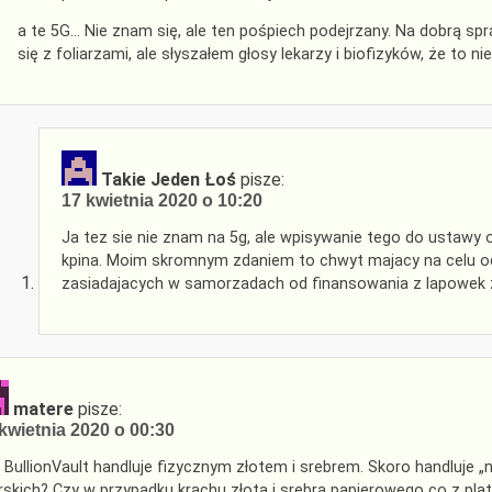
a te 5G… Nie znam się, ale ten pośpiech podejrzany. Na dobrą spr
się z foliarzami, ale słyszałem głosy lekarzy i biofizyków, że to ni
Takie Jeden Łoś
pisze:
17 kwietnia 2020 o 10:20
Ja tez sie nie znam na 5g, ale wpisywanie tego do ustawy
kpina. Moim skromnym zdaniem to chwyt majacy na celu od
zasiadajacych w samorzadach od finansowania z lapowek 
matere
pisze:
kwietnia 2020 o 00:30
 BullionVault handluje fizycznym złotem i srebrem. Skoro handluje „
erskich? Czy w przypadku krachu złota i srebra papierowego co z pla