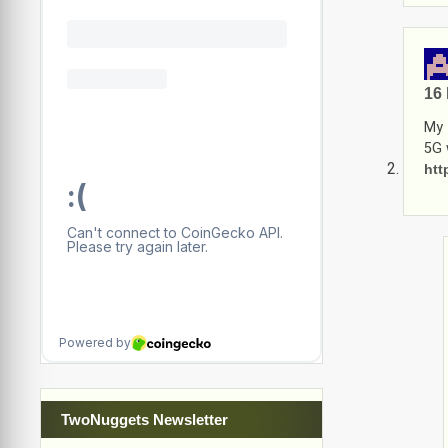
16 
My 
5G 
htt
TwoNuggets Newsletter