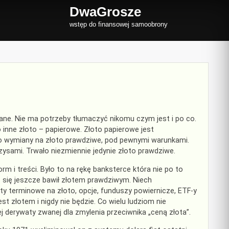
DwaGrosze
wstęp do finansowej samoobrony
nane. Nie ma potrzeby tłumaczyć nikomu czym jest i po co.
 inne złoto – papierowe. Złoto papierowe jest
o wymiany na złoto prawdziwe, pod pewnymi warunkami.
ryzysami. Trwało niezmiennie jedynie złoto prawdziwe.
m i treści. Było to na rękę banksterce która nie po to
 się jeszcze bawił złotem prawdziwym. Niech
kty terminowe na złoto, opcje, funduszy powiernicze, ETF-y
jest złotem i nigdy nie będzie. Co wielu ludziom nie
 derywaty zwanej dla zmylenia przeciwnika „ceną złota”.