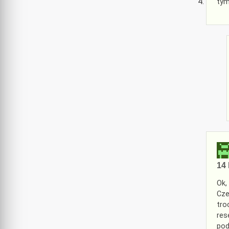
tym
14 
Ok,
Cze
tro
res
pod