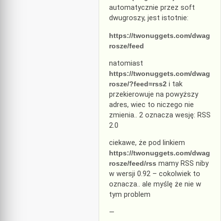
automatycznie przez soft
dwugroszy, jest istotnie:
https://twonuggets.com/dwag
rosze/feed
natomiast
https://twonuggets.com/dwag
rosze/?feed=rss2
i tak
przekierowuje na powyższy
adres, wiec to niczego nie
zmienia.. 2 oznacza wesję: RSS
2.0
ciekawe, że pod linkiem
https://twonuggets.com/dwag
rosze/feed/rss
mamy RSS niby
w wersji 0.92 – cokolwiek to
oznacza.. ale myślę że nie w
tym problem
—