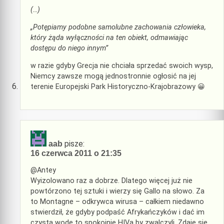
(…)
„Potępiamy podobne samolubne zachowania człowieka,
który żąda wyłączności na ten obiekt, odmawiając
dostępu do niego innym”
w razie gdyby Grecja nie chciała sprzedać swoich wysp,
Niemcy zawsze mogą jednostronnie ogłosić na jej
terenie Europejski Park Historyczno-Krajobrazowy 😀
pisze:
aab
16 czerwca 2011 o 21:35
@Antey
Wyizolowano raz a dobrze. Dlatego więcej już nie
powtórzono tej sztuki i wierzy się Gallo na słowo. Za
to Montagne – odkrywca wirusa – całkiem niedawno
stwierdził, że gdyby podpaść Afrykańczyków i dać im
czystą wodę to spokojnie HIVa by zwalczyli. Zdaje się