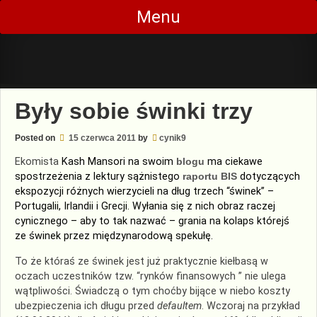
Skip
Menu
to
content
Były sobie świnki trzy
Posted on
15 czerwca 2011
by
cynik9
Ekomista
Kash Mansori na swoim
blogu
ma ciekawe
spostrzeżenia z lektury sążnistego
raportu BIS
dotyczących
ekspozycji różnych wierzycieli
na dług trzech “świnek” –
Portugalii, Irlandii i Grecji. Wyłania się z nich obraz raczej
cynicznego – aby to tak nazwać – grania na kolaps którejś
ze świnek przez międzynarodową spekułę.
To że któraś ze świnek jest już praktycznie kiełbasą w
oczach uczestników tzw. “rynków finansowych ” nie ulega
wątpliwości. Świadczą o tym choćby bijące w niebo koszty
ubezpieczenia ich długu przed
defaultem
. Wczoraj na przykład