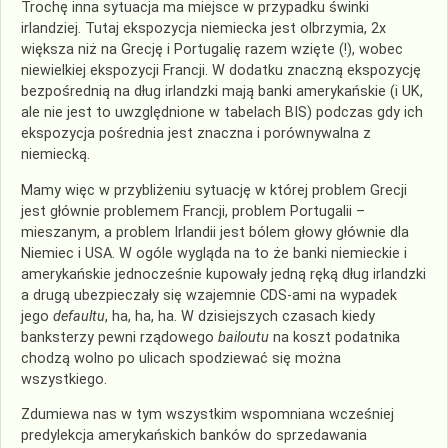
Trochę inna sytuacja ma miejsce w przypadku świnki
irlandziej. Tutaj ekspozycja niemiecka jest olbrzymia, 2x
większa niż na Grecję i Portugalię razem wzięte (!), wobec
niewielkiej ekspozycji Francji. W dodatku znaczną ekspozycję
bezpośrednią na dług irlandzki mają banki amerykańskie (i UK,
ale nie jest to uwzględnione w tabelach BIS) podczas gdy ich
ekspozycja pośrednia jest znaczna i porównywalna z
niemiecką.
Mamy więc w przybliżeniu sytuację w której problem Grecji
jest głównie problemem Francji, problem Portugalii –
mieszanym, a problem Irlandii jest bólem głowy głównie dla
Niemiec i USA. W ogóle wygląda na to że banki niemieckie i
amerykańskie jednocześnie kupowały jedną ręką dług irlandzki
a drugą ubezpieczały się wzajemnie CDS-ami na wypadek
jego
defaultu
, ha, ha, ha. W dzisiejszych czasach kiedy
banksterzy pewni rządowego
bailoutu
na koszt podatnika
chodzą wolno po ulicach spodziewać się można
wszystkiego.
Zdumiewa nas w tym wszystkim wspomniana wcześniej
predylekcja amerykańskich banków do sprzedawania