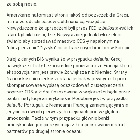
ze sobą niesie.
Amerykanie natomiast stronili jakoś od pożyczek dla Grecji,
mimo że odciski palców Goldmana są wszędzie.
Niewykluczone że uprzedzeni byli przez FED iż
bailoutować
ich
stamtąd nikt nie będzie. Najwyraźniej jednak było zielone
światło aby sprzedawać masowo CDS-y napalonym na
“ubezpieczenie” “ryzyka” nieustraszonym braciom w Europie.
Dalej z danych BIS wynika że w przypadku
defaultu
Grecji
największe straty bezpośrednie ponieść może Francja której
ekspozycja tam
jest prawie 2x większa niż Niemiec. Straty
francuskie i niemieckie zostaną jednak w pewnym stopniu
skompensowane wypłatą odszkodowań z ubezpieczenia
poprzez CDS-y, które finansowane w większości będą przez
banki i instytucje amerykańskie. Podobnie jest w przypadku
defaultu
Portugalii, z Niemcami i Francją zamieniającymi się
jedynie na dwóch pierwszych miejscach pod względem
umoczenia. Także w tym przypadku głównie banki
amerykańskie pospieszyć mają z kompensowaniem strat
partnerów po drugiej stronie oceanu.