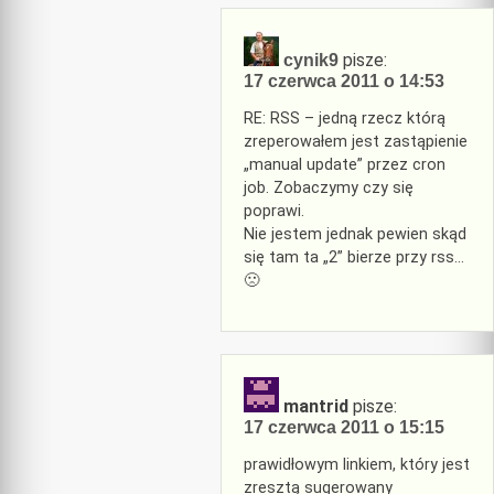
pisze:
cynik9
17 czerwca 2011 o 14:53
RE: RSS – jedną rzecz którą
zreperowałem jest zastąpienie
„manual update” przez cron
job. Zobaczymy czy się
poprawi.
Nie jestem jednak pewien skąd
się tam ta „2” bierze przy rss…
🙁
mantrid
pisze:
17 czerwca 2011 o 15:15
prawidłowym linkiem, który jest
zresztą sugerowany