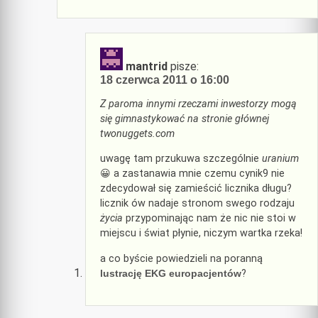
mantrid
pisze:
18 czerwca 2011 o 16:00
Z paroma innymi rzeczami inwestorzy mogą
się gimnastykować na stronie głównej
twonuggets.com
uwagę tam przukuwa szczególnie
uranium
😀 a zastanawia mnie czemu cynik9 nie
zdecydował się zamieścić licznika długu?
licznik ów nadaje stronom swego rodzaju
życia
przypominając nam że nic nie stoi w
miejscu i świat płynie, niczym wartka rzeka!
a co byście powiedzieli na poranną
lustrację EKG europacjentów
?