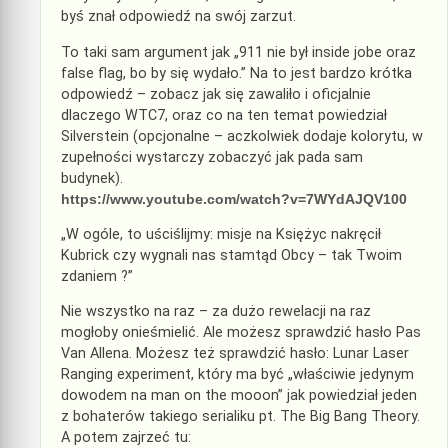
byś znał odpowiedź na swój zarzut.
To taki sam argument jak „911 nie był inside jobe oraz
false flag, bo by się wydało.” Na to jest bardzo krótka
odpowiedź – zobacz jak się zawaliło i oficjalnie
dlaczego WTC7, oraz co na ten temat powiedział
Silverstein (opcjonalne – aczkolwiek dodaje kolorytu, w
zupełności wystarczy zobaczyć jak pada sam
budynek).
https://www.youtube.com/watch?v=7WYdAJQV100
„W ogóle, to uściślijmy: misje na Księżyc nakręcił
Kubrick czy wygnali nas stamtąd Obcy – tak Twoim
zdaniem ?”
Nie wszystko na raz – za dużo rewelacji na raz
mogłoby onieśmielić. Ale możesz sprawdzić hasło Pas
Van Allena. Możesz też sprawdzić hasło: Lunar Laser
Ranging experiment, który ma być „właściwie jedynym
dowodem na man on the mooon” jak powiedział jeden
z bohaterów takiego serialiku pt. The Big Bang Theory.
A potem zajrzeć tu: