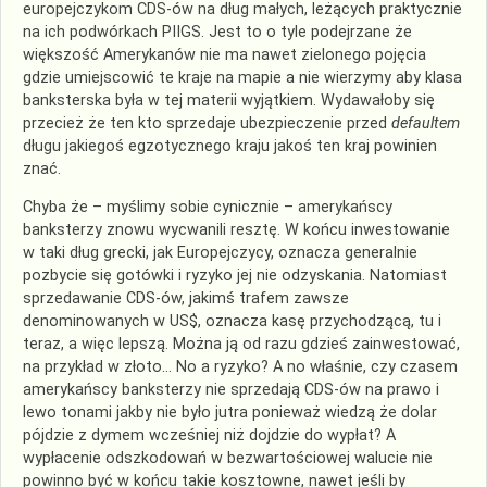
europejczykom CDS-ów na dług małych, leżących praktycznie
na ich podwórkach PIIGS. Jest to o tyle podejrzane że
większość Amerykanów nie ma nawet zielonego pojęcia
gdzie umiejscowić te kraje na mapie a nie wierzymy aby klasa
banksterska była w tej materii wyjątkiem. Wydawałoby się
przecież że ten kto sprzedaje ubezpieczenie przed
defaultem
długu jakiegoś egzotycznego kraju jakoś ten kraj powinien
znać.
Chyba że – myślimy sobie cynicznie – amerykańscy
banksterzy znowu wycwanili resztę. W końcu inwestowanie
w taki dług grecki, jak Europejczycy, oznacza generalnie
pozbycie się gotówki i ryzyko jej nie odzyskania. Natomiast
sprzedawanie CDS-ów, jakimś trafem zawsze
denominowanych w US$, oznacza kasę przychodzącą, tu i
teraz, a więc lepszą. Można ją od razu gdzieś zainwestować,
na przykład w złoto… No a ryzyko? A no właśnie, czy czasem
amerykańscy banksterzy nie sprzedają CDS-ów na prawo i
lewo tonami jakby nie było jutra ponieważ wiedzą że dolar
pójdzie z dymem wcześniej niż dojdzie do wypłat? A
wypłacenie odszkodowań w bezwartościowej walucie nie
powinno być w końcu takie kosztowne, nawet jeśli by