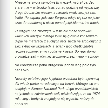
Miejsce na swoją samotnię Brytyjczyk wybrał bardzo
starannie – w środku lasu, ponad godzinę od najbliższej
drogi. Do bardzo niedawna niewielu wiedziało, jak tam
trafić. Po zapasy jedzenia Burgess udaje się raz na jakiś
czas do oddalonej o nieco ponad pięć kilometrów wioski.
Ze względu na zwierzęta w lesie nie może hodować
własnych warzyw, dlatego żywi się głównie konserwami.
Sypia na materacu z suchych liści, siedzi na zrobionych z
sieci rybackiej krzesłach, a ściany jego chatki zdobią
ręcznie robione ramki i półki na książki. Do jego domu
prowadzą zaś – również zrobione przez niego – schody.
Na emeryturze pana Burgessa jednak łapę położyło
państwo:
Niestety ostatnio jego kryjówka przestała być tajemnicą
dla władz parku narodowego, na terenie którego się ona
znajduje – Exmoor National Park. Jego przedstawiciele
natychmiast zainterweniowali, oświadczając, że od 1974
roku lasy i budynki znajdujące się w parku, należą do
państwa.