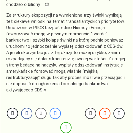
chodziło o biliony… 😉
Ze struktury ekspozycji na wymienione trzy świnki wynikają
też ciekawe wnioski na temat transatlantyckich priorytetów.
Umoczone w PIIGS bezpośrednio Niemcy i Francja
faworyzować mogą w pewnym momencie “twarde”
bankructwo i szybki kolaps świnki na którą padnie ponieważ
uruchomi to jednocześnie wypłatę odszkodowań z CDS-ów.
A jeżeli skorzystać już z tej okazji to raczej szybko, zanim
rozpadający się dolar straci resztę swojej wartości. Z drugiej
strony będące na haczyku wypłaty odszkodowań instytucje
amerykańskie forsować mogą właśnie “miękką
restrukturyzację” długu tak aby proces możliwie przeciągać i
nie dopuścić do ogłoszenia formalnego bankructwa
aktywującego CDS-y.