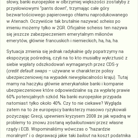
słowy, banki europejskie w olbrzymiej większości zostałyby z
przysłowiowymi “pants down”, trzymając całe góry
bezwartościowego papierowego chłamu naprodukowanego
w Atenach. Oczywiście tak brutalnie nazywać
scheiss
po
imieniu możemy tylko w 2GR. Oficjalnie scheiss ten nazywa
się jeszcze zabezpieczeniem emerytalnym milionów
emerytów, głównie francuskich i niemieckich, ha, ha, ha.
Sytuacja zmienia się jednak radykalnie gdy popatrzymy na
ekspozycję pośrednią, czyli na to kto musiałby wykrztusić z
siebie wypłaty odszkodowań wymaganych przez CDS-y
(
credit default swaps
– używane w charakterze polisy
ubezpieczeniowej na wypadek niewypłacalności kraju). Tutaj
mamy na haczyku głównie amerykańskie banki i kompanie
ubezpieczeniowe które odpowiedzialne są za wypłatę prawie
60% potencjalnych szkód. Na banki europejskie przypada
natomiast tylko około 40%. Czy to nie ciekawe? Wygląda
zatem na to że europejscy banksterzy masowo ryzykowali
pożyczając Grecji, upewnieni kryzysem 2008 że jak wpadną w
problemy to znowu zostaną
wybailoutowani
przez własne
rządy i ECB. Wspominaliśmy wówczas o “hazardzie
moralnym” i o deprawacji jakie taki
bailout
na koszt podatnika