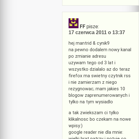
FF
pisze:
17 czerwca 2011 o 13:37
hej mantrid & cynik9
na pewno dodalem nowy kanal
po zmianie adresu
uzywam tego od 3 lat i
wszystko dzialalo az do teraz
firefox ma swietny czytnik rss
i nie zamierzam z niego
rezygnowac; mam jakies 10
blogow zaprenumerowanych i
tylko na tym wysiadlo
a tak zwiekszam ci tylko
klikalnosc bo czekam na nowe
wpisy:)
google reader nie dla mnie:
wielki brat patrzy i notuje co