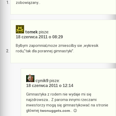
zobowiązany…
tomek
pisze:
18 czerwca 2011 o 08:29
Bylbym zapomnial,moze zmiescilby sie ,wykresik
rodu,”tak dla porannej gimnastyki”.
pisze:
cynik9
18 czerwca 2011 o 12:14
Gimnastyka z rodem nie wydaje mi się
najzdrowsza… Z paroma innymi rzeczami
inwestorzy mogą się gimnastykować na stronie
głównej
twonuggets.com
… 😉