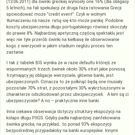
(13.06.2011) dla świnki greckiej wyniosły one 16% (dla obligacji
5 letnich), na fali spekulacji że druga faza ratowania Grecji
spowodować może “credit event”. Czyli w wolnym
tłumaczeniu na nasze: ratuj-się-kto-może panikę. Podobne
koszty ubezpieczenia długu portugalskiego również skoczyły
do prawie 8%. Najbardziej apetyczną częścią spektaklu jest
więc nie tyle przerób świnki na kiełbasę ile obserwowanie
kogo z wierzycieli w jakim stadium negliżu proces ten
zastanie.
I tak z tabelek BIS wynika że w razie
defaultu
którejś ze
wspomnianych trzech świnek około 30% strat jakie poniosą
trzymający jej obligacje wierzyciele, głównie banki, jest
ubezpieczonych. Oznacza to że połknąć będą one musiały
pozostałe 70% strat, z pozostałymi 30% wykrztuszonymi w
charakterze odszkodowań przez ubezpieczycieli. A kim są ci
ubezpieczyciele? A no – praktycznie inne banki.
Inna ciekawa obserwacja dotyczy struktury ekspozycji na
kolaps długu PIIGS. Gdyby padła najbardziej zainfekowana
świnka grecka, na przykład, to ponad 93% ekspozycji
bezpośredniej przypadałoby na banki europejskie. Innymi