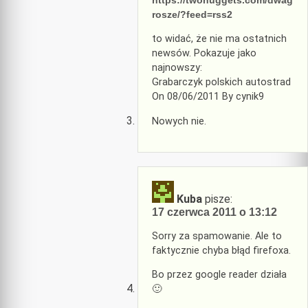
https://twonuggets.com/dwag
rosze/?feed=rss2
to widać, że nie ma ostatnich
newsów. Pokazuje jako
najnowszy:
Grabarczyk polskich autostrad
On 08/06/2011 By cynik9
Nowych nie.
Kuba
pisze:
17 czerwca 2011 o 13:12
Sorry za spamowanie. Ale to
faktycznie chyba błąd firefoxa.
Bo przez google reader działa
🙂