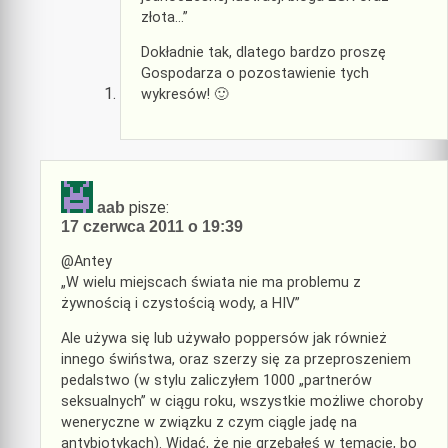
złota…”
Dokładnie tak, dlatego bardzo proszę
Gospodarza o pozostawienie tych
wykresów! 🙂
pisze:
aab
17 czerwca 2011 o 19:39
@Antey
„W wielu miejscach świata nie ma problemu z
żywnością i czystością wody, a HIV”
Ale używa się lub używało poppersów jak również
innego świństwa, oraz szerzy się za przeproszeniem
pedalstwo (w stylu zaliczyłem 1000 „partnerów
seksualnych” w ciągu roku, wszystkie możliwe choroby
weneryczne w związku z czym ciągle jadę na
antybiotykach). Widać, że nie grzebałeś w temacie, bo