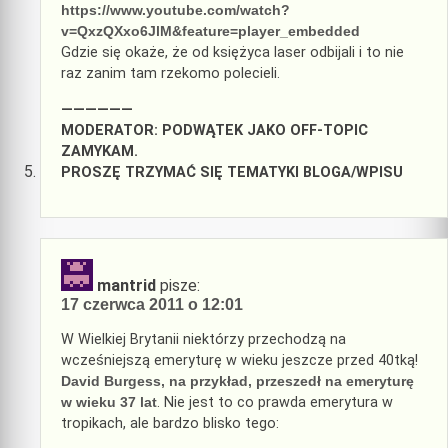
https://www.youtube.com/watch?
v=QxzQXxo6JlM&feature=player_embedded
Gdzie się okaże, że od księżyca laser odbijali i to nie
raz zanim tam rzekomo polecieli.
——————
MODERATOR: PODWĄTEK JAKO OFF-TOPIC
ZAMYKAM.
PROSZĘ TRZYMAĆ SIĘ TEMATYKI BLOGA/WPISU
mantrid
pisze:
17 czerwca 2011 o 12:01
W Wielkiej Brytanii niektórzy przechodzą na
wcześniejszą emeryturę w wieku jeszcze przed 40tką!
David Burgess, na przykład, przeszedł na emeryturę
w wieku 37 lat
. Nie jest to co prawda emerytura w
tropikach, ale bardzo blisko tego: