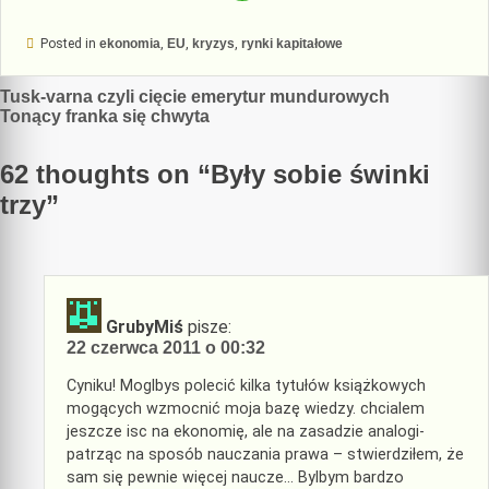
Posted in
ekonomia
,
EU
,
kryzys
,
rynki kapitałowe
Nawigacja
Tusk-varna czyli cięcie emerytur mundurowych
Tonący franka się chwyta
wpisu
62 thoughts on “
Były sobie świnki
trzy
”
GrubyMiś
pisze:
22 czerwca 2011 o 00:32
Cyniku! Moglbys polecić kilka tytułów książkowych
mogących wzmocnić moja bazę wiedzy. chcialem
jeszcze isc na ekonomię, ale na zasadzie analogi-
patrząc na sposób nauczania prawa – stwierdziłem, że
sam się pewnie więcej naucze… Bylbym bardzo