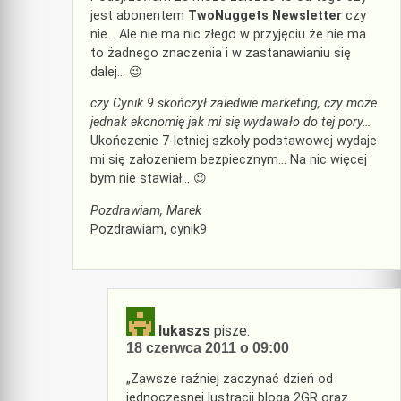
jest abonentem
TwoNuggets Newsletter
czy
nie… Ale nie ma nic złego w przyjęciu że nie ma
to żadnego znaczenia i w zastanawianiu się
dalej… 😉
czy Cynik 9 skończył zaledwie marketing, czy może
jednak ekonomię jak mi się wydawało do tej pory…
Ukończenie 7-letniej szkoły podstawowej wydaje
mi się założeniem bezpiecznym… Na nic więcej
bym nie stawiał… 😉
Pozdrawiam, Marek
Pozdrawiam, cynik9
lukaszs
pisze:
18 czerwca 2011 o 09:00
„Zawsze raźniej zaczynać dzień od
jednoczesnej lustracji bloga 2GR oraz