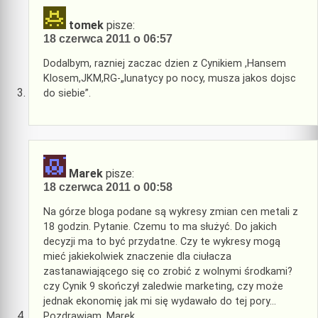
tomek
pisze:
18 czerwca 2011 o 06:57
Dodalbym, razniej zaczac dzien z Cynikiem ,Hansem
Klosem,JKM,RG-„lunatycy po nocy, musza jakos dojsc
do siebie”.
Marek
pisze:
18 czerwca 2011 o 00:58
Na górze bloga podane są wykresy zmian cen metali z
18 godzin. Pytanie. Czemu to ma służyć. Do jakich
decyzji ma to być przydatne. Czy te wykresy mogą
mieć jakiekolwiek znaczenie dla ciułacza
zastanawiającego się co zrobić z wolnymi środkami?
czy Cynik 9 skończył zaledwie marketing, czy może
jednak ekonomię jak mi się wydawało do tej pory…
Pozdrawiam, Marek