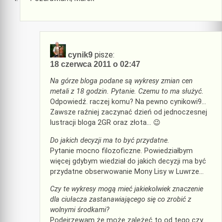
pisze:
cynik9
18 czerwca 2011 o 02:47
Na górze bloga podane są wykresy zmian cen
metali z 18 godzin. Pytanie. Czemu to ma służyć.
Odpowiedź. raczej komu? Na pewno cynikowi9…
Zawsze raźniej zaczynać dzień od jednoczesnej
lustracji bloga 2GR oraz złota… 😉
Do jakich decyzji ma to być przydatne.
Pytanie mocno filozoficzne. Powiedziałbym
więcej gdybym wiedział do jakich decyzji ma być
przydatne obserwowanie Mony Lisy w Luwrze…
Czy te wykresy mogą mieć jakiekolwiek znaczenie
dla ciułacza zastanawiającego się co zrobić z
wolnymi środkami?
Podejrzewam że może zależeć to od tego czy