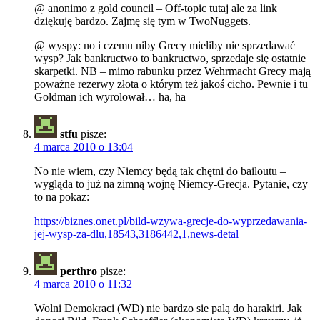
@ anonimo z gold council – Off-topic tutaj ale za link
dziękuję bardzo. Zajmę się tym w TwoNuggets.
@ wyspy: no i czemu niby Grecy mieliby nie sprzedawać
wysp? Jak bankructwo to bankructwo, sprzedaje się ostatnie
skarpetki. NB – mimo rabunku przez Wehrmacht Grecy mają
poważne rezerwy złota o którym też jakoś cicho. Pewnie i tu
Goldman ich wyrolował… ha, ha
stfu
pisze:
4 marca 2010 o 13:04
No nie wiem, czy Niemcy będą tak chętni do bailoutu –
wygląda to już na zimną wojnę Niemcy-Grecja. Pytanie, czy
to na pokaz:
https://biznes.onet.pl/bild-wzywa-grecje-do-wyprzedawania-
jej-wysp-za-dlu,18543,3186442,1,news-detal
perthro
pisze:
4 marca 2010 o 11:32
Wolni Demokraci (WD) nie bardzo sie palą do harakiri. Jak