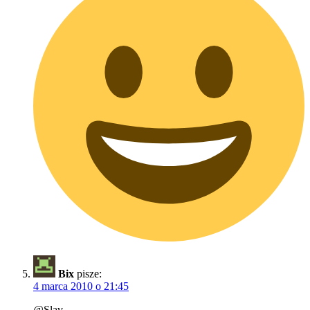
Bix
pisze:
4 marca 2010 o 21:45
@Slav