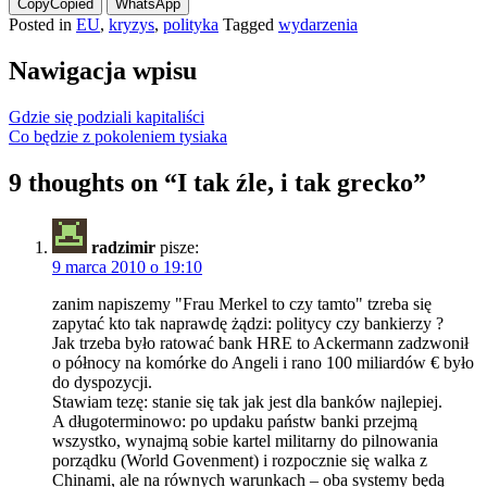
Copy
Copied
WhatsApp
Posted in
EU
,
kryzys
,
polityka
Tagged
wydarzenia
Nawigacja wpisu
Gdzie się podziali kapitaliści
Co będzie z pokoleniem tysiaka
9 thoughts on “
I tak źle, i tak grecko
”
radzimir
pisze:
9 marca 2010 o 19:10
zanim napiszemy "Frau Merkel to czy tamto" tzreba się
zapytać kto tak naprawdę żądzi: politycy czy bankierzy ?
Jak trzeba było ratować bank HRE to Ackermann zadzwonił
o północy na komórke do Angeli i rano 100 miliardów € było
do dyspozycji.
Stawiam tezę: stanie się tak jak jest dla banków najlepiej.
A długoterminowo: po updaku państw banki przejmą
wszystko, wynajmą sobie kartel militarny do pilnowania
porządku (World Govenment) i rozpocznie się walka z
Chinami, ale na równych warunkach – oba systemy będą