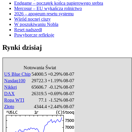
Endgame – początek końca papierowego srebra
Mercosur – EU wykańcza rolnictwo
2026 – apogeum resetu systemu
Wśród nocnej ciszy
W poszukiwaniu Nobla
Reset nadszedł
Powyborcze refleksje
Rynki dzisiaj
Notowania Świat
US Blue Chip
54000.5
+0.29%
08-07
Nasdaq100
29722.3
+1.19%
08-07
Nikkei
65606.7
-0.12%
08-07
DAX
26319.5
+0.69%
08-07
Ropa WTI
77.1
-1.52%
08-07
Złoto
4344.4
+2.44%
08-07