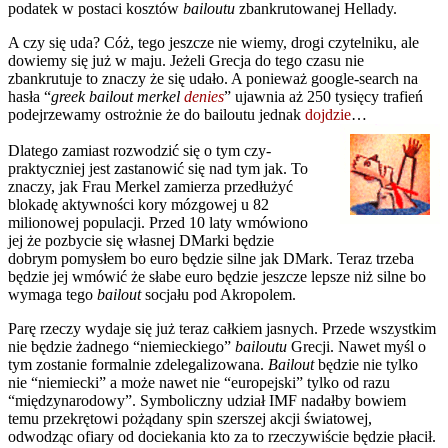
podatek w postaci kosztów
bailoutu
zbankrutowanej Hellady.
A czy się uda? Cóż, tego jeszcze nie wiemy, drogi czytelniku, ale
dowiemy się już w maju. Jeżeli Grecja do tego czasu nie
zbankrutuje to znaczy że się udało. A ponieważ google-search na
hasła “
greek bailout merkel
denies
” ujawnia aż 250 tysięcy trafień
podejrzewamy ostrożnie że do bailoutu jednak
dojdzie
…
Dlatego zamiast rozwodzić się o tym czy-
praktyczniej jest zastanowić się nad tym jak. To
znaczy, jak Frau Merkel zamierza przedłużyć
blokadę aktywności kory mózgowej u 82
milionowej populacji. Przed 10 laty wmówiono
jej że pozbycie się własnej DMarki będzie
dobrym pomysłem bo euro będzie silne jak DMark. Teraz trzeba
będzie jej wmówić że słabe euro będzie jeszcze lepsze niż silne bo
wymaga tego
bailout
socjału pod Akropolem.
Parę rzeczy wydaje się już teraz całkiem jasnych. Przede wszystkim
nie będzie żadnego “niemieckiego”
bailoutu
Grecji. Nawet myśl o
tym zostanie formalnie zdelegalizowana.
Bailout
będzie nie tylko
nie “niemiecki” a może nawet nie “europejski” tylko od razu
“międzynarodowy”. Symboliczny udział IMF nadałby bowiem
temu przekrętowi pożądany spin szerszej akcji światowej,
odwodząc ofiary od dociekania kto za to rzeczywiście będzie płacił.