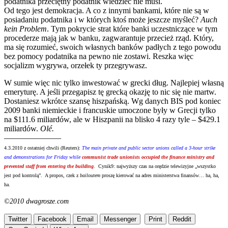
podatnika przeciętny podatnik wiedzieć nie musi.
Od tego jest demokracja. A co z innymi bankami, które nie są w
posiadaniu podatnika i w których ktoś może jeszcze myśleć?
Auch
kein Problem
. Tym pokrycie strat które banki uczestniczące w tym
procederze mają jak w banku, zagwarantuje przecież rząd. Który,
ma się rozumieć, swoich własnych banków padłych z tego powodu
bez pomocy podatnika na pewno nie zostawi. Reszka więc
socjalizm wygrywa, orzełek ty przegrywasz.
W sumie więc nic tylko inwestować w grecki dług. Najlepiej własną
emeryturę. A jeśli przegapisz tę grecką okazję to nic się nie martw.
Dostaniesz wkrótce szansę hiszpańską. Wg danych BIS pod koniec
2009 banki niemieckie i francuskie umoczone były w Grecji tylko
na $111.6 miliardów, ale w Hiszpanii na blisko 4 razy tyle – $429.1
miliardów.
Olé.
———————
4.3.2010 z ostatniej chwili (Reuters):
The main private and public sector unions called a 3-hour strike
and demonstrations for Friday while
communist trade unionists occupied the finance ministry and
prevented staff from entering the building
. Cynik9: najwyższy czas na orędzie telewizyjne „wszystko
jest pod kontrolą”. A propos, czek z
bailoutem
proszę kierować na adres ministerstwa finansów…
ha, ha,
ha.
©2010 dwagrosze.com
Twitter
Facebook
Email
Messenger
Print
Reddit