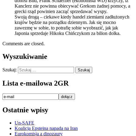
donosi Bild, Frank Schaeffler (ekonomista WD) krzyczy, iż
Kanclerz nie powinna obiecywać Grekom żadnej pomocy, a
grecki rząd powinien zacząć sprzedawać wyspy.
Swoją drogą – ciekawe kiedy handel ziemiami zadłużonych
krajów będzie na porządku dziennym. Jak się mocno
zawezmę w sobie, to potrafię sobie wyobrazić, jak jak
Japonia sprzedaje Hikoku Chińczykom za bilion dolka.
Comments are closed.
Wyszukiwanie
Szukaj:
Lista e-mailowa 2GR
Ostatnie wpisy
Un-SAFE
Koalicja Epsteina napada na Iran
Eurokomisja a dinozaury