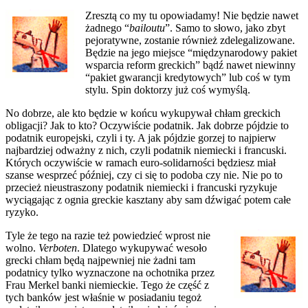
Zresztą co my tu opowiadamy! Nie będzie nawet
żadnego “
bailoutu
”. Samo to słowo, jako zbyt
pejoratywne, zostanie również zdelegalizowane.
Będzie na jego miejsce “międzynarodowy pakiet
wsparcia reform greckich” bądź nawet niewinny
“pakiet gwarancji kredytowych” lub coś w tym
stylu. Spin doktorzy już coś wymyślą.
No dobrze, ale kto będzie w końcu wykupywał chłam greckich
obligacji? Jak to kto? Oczywiście podatnik. Jak dobrze pójdzie to
podatnik europejski, czyli i ty. A jak pójdzie gorzej to najpierw
najbardziej odważny z nich, czyli podatnik niemiecki i francuski.
Których oczywiście w ramach euro-solidarności będziesz miał
szanse wesprzeć później, czy ci się to podoba czy nie. Nie po to
przecież nieustraszony podatnik niemiecki i francuski ryzykuje
wyciągając z ognia greckie kasztany aby sam dźwigać potem całe
ryzyko.
Tyle że tego na razie też powiedzieć wprost nie
wolno.
Verboten
. Dlatego wykupywać wesoło
grecki chłam będą najpewniej nie żadni tam
podatnicy tylko wyznaczone na ochotnika przez
Frau Merkel banki niemieckie. Tego że część z
tych banków jest właśnie w posiadaniu tegoż