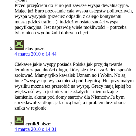
Przed przejściem do Euro jest zawsze wyspa dewaluacyjna.
Mając już Euro pozostanie cała wyspa ustępstw politycznych,
wyspa wysypisk (przecież odpadki z całego kontynentu
muszą gdzieś trafić…), tudzież w ostateczności wyspa
pacyfikacyjna. Jest naprawdę wiele możliwości – potrzeba
tylko nieco wyobraźni i dobrych chęci…
slav
pisze:
4 marca 2010 o 14:44
Ciekawe jakie wyspy posiada Polska jak przyjdą twarde
terminy zapadalności długu, który się nie da za żaden sposób
zrolować. Mamy tylko kawałek Uznam no i Wolin. No są
inne "wyspy: np. wyspa miedzi pod Legnicą. Hel przy małym
wysiłku można tez przerobić na wyspę. Grecy mają lepiej bo
większość wysp jest niezamieszkałych – nieurodzajne
kamienie, akurat pod domy starców dla Niemców.Ja bym
sprzedawał za długi- jak chcą brać, a i problem bezrobocia
znika w regionie.
cynik9
pisze:
4 marca 2010 o 14:01