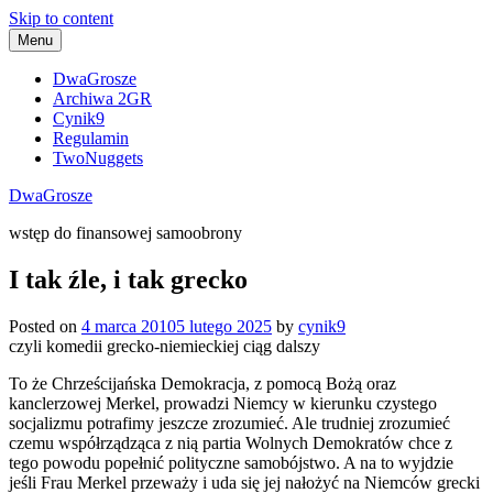
Skip to content
Menu
DwaGrosze
Archiwa 2GR
Cynik9
Regulamin
TwoNuggets
DwaGrosze
wstęp do finansowej samoobrony
I tak źle, i tak grecko
Posted on
4 marca 2010
5 lutego 2025
by
cynik9
czyli komedii grecko-niemieckiej ciąg dalszy
To że Chrześcijańska Demokracja, z pomocą Bożą oraz
kanclerzowej Merkel, prowadzi Niemcy w kierunku czystego
socjalizmu potrafimy jeszcze zrozumieć. Ale trudniej zrozumieć
czemu współrządząca z nią partia Wolnych Demokratów chce z
tego powodu popełnić polityczne samobójstwo. A na to wyjdzie
jeśli Frau Merkel przeważy i uda się jej nałożyć na Niemców grecki