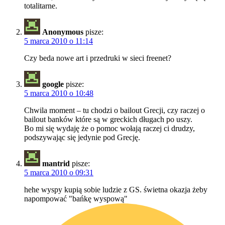
totalitarne.
Anonymous
pisze:
5 marca 2010 o 11:14
Czy beda nowe art i przedruki w sieci freenet?
google
pisze:
5 marca 2010 o 10:48
Chwila moment – tu chodzi o bailout Grecji, czy raczej o
bailout banków które są w greckich długach po uszy.
Bo mi się wydaję że o pomoc wołają raczej ci drudzy,
podszywając się jedynie pod Grecję.
mantrid
pisze:
5 marca 2010 o 09:31
hehe wyspy kupią sobie ludzie z GS. świetna okazja żeby
napompować "bańkę wyspową"