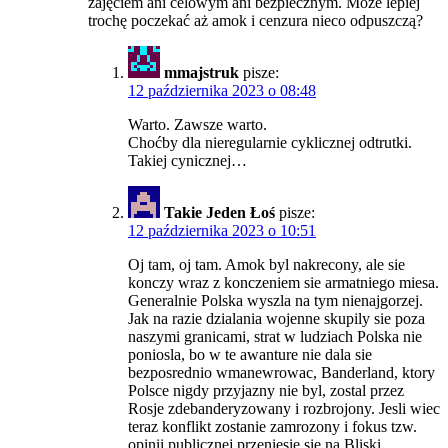
zajęciem ani celowym ani bezpiecznym. Może lepiej
trochę poczekać aż amok i cenzura nieco odpuszczą?
mmajstruk
pisze:
12 października 2023 o 08:48
Warto. Zawsze warto.
Choćby dla nieregularnie cyklicznej odtrutki.
Takiej cynicznej…
Takie Jeden Łoś
pisze:
12 października 2023 o 10:51
Oj tam, oj tam. Amok byl nakrecony, ale sie
konczy wraz z konczeniem sie armatniego miesa.
Generalnie Polska wyszla na tym nienajgorzej.
Jak na razie dzialania wojenne skupily sie poza
naszymi granicami, strat w ludziach Polska nie
poniosla, bo w te awanture nie dala sie
bezposrednio wmanewrowac, Banderland, ktory
Polsce nigdy przyjazny nie byl, zostal przez
Rosje zdebanderyzowany i rozbrojony. Jesli wiec
teraz konflikt zostanie zamrozony i fokus tzw.
opinii publicznej przeniesie sie na Bliski