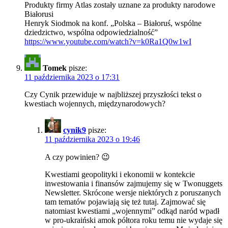
Produkty firmy Atlas zostały uznane za produkty narodowe
Białorusi
Henryk Siodmok na konf. „Polska – Białoruś, wspólne
dziedzictwo, wspólna odpowiedzialność”
https://www.youtube.com/watch?v=k0Ra1Q0w1wI
Tomek
pisze:
11 października 2023 o 17:31
Czy Cynik przewiduje w najbliższej przyszłości tekst o
kwestiach wojennych, międzynarodowych?
cynik9
pisze:
11 października 2023 o 19:46
A czy powinien? 😉
Kwestiami geopolityki i ekonomii w kontekcie
inwestowania i finansów zajmujemy się w Twonuggets
Newsletter. Skrócone wersje niektórych z poruszanych
tam tematów pojawiają się też tutaj. Zajmować się
natomiast kwestiami „wojennymi” odkąd naród wpadł
w pro-ukraiński amok półtora roku temu nie wydaje się