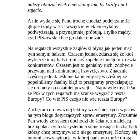
należy obniżać wiek emerytalny tak, by każdy miał
zajęcie.
A nie wydaje się Panu trochę chociaż podejrzane że
głupie rządy w EU wszędzie wiek emerytalny
podwyższają, a przynajmniej próbują, a tylko mądry
rzad PiS-owski chce go dalej obniżać?
Na regatach wszystkie żaglówki płyną jak jeden mąż
tym samym halsem. Czasem jednak zdarza się że ktoś
wybierze inny hals i robi coś zupełnie innego niż reszta
konkurentów. Czasem jest to genialny ruch, zdobycie
przewagi nad konkurencją i zwycięstwo. Znacznie
częściej jednak jeśli nie kapniemy się wcześniej że
popełniliśmy fatalny błąd to przegramy przyczłapując
się do mety na ostatniej pozycji… Naprawdę myśli Pan
że PiS w tych regatach ma szanse wygrać z resztą
Europy? Co wie PiS czego nie wie reszta Europy?
Zachęcam do uważnej lektury wcześniejszych wpisów
na tym blogu dotyczączych spraw emerytury. Zrozumie
Pan wtedy że system dochodzi do ściany, z malejącą
liczbą płacących do systemu a silnie rosnącą liczbą tych
którzy chcą otrzymywać z niego emeryturę. Kończy się
innymi słowy sytuacja w której państwo może drogą