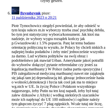
czysty geszeft.
Bzymbzymk
pisze:
11 października 2023 o 20:21
Piotr Tymochowicz niegdyś powiedział, że aby odnieść w
tym kraju sukces m.in wyborczy trzeba znać psychikę debila,
bo tym jest statystyczny wyborca/konsument. Jak ktoś ma
nadzieje, że wybory wygra rozsądek kończy jak
p.Gwiazdowski z 1.5% poparcia. Parę lat temu badano
orientację polityczną to wyszło, że Polacy by chcieli niskich a
najlepiej braku podatków i żeby mieć jednocześnie wszystko
za darmo. Lud wybiera polityków na swój obraz i
podobieństwo jak mawiał Urban. Amerykanie jakoś potrafili
do wyborów dołączyć pytanie referendalne czy jesteś za
legalizacją marihuany:) W Polsce żadna partia opozycyjna (
PIS zalegalizował medyczną marihuanę) nawet nie zająknęła
się jakąś tam jej depenalizacją itd. głosząc jednocześnie hasła
o wolności,demokracji i bycia tak cool jak ma to miejsce
wg.nich w UE. Ja życzę Polsce i Polakom wszystkiego
najgorszego, żeby Putin na ten kraj napadł, żeby był tutaj
zalew dzikusów z Afryki ( według niektórych szacunków
może ich napłynąć do UE 100 milionów) i ogólnie należy
tym głupcom życzyć 7 plag egipskich. Wcale tutaj nie liczę,