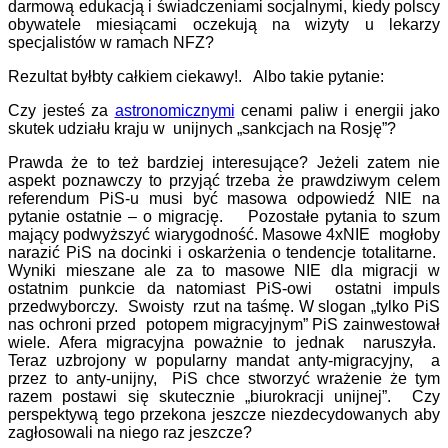
darmową edukacją i świadczeniami socjalnymi, kiedy polscy
obywatele miesiącami oczekują na wizyty u lekarzy
specjalistów w ramach NFZ?
Rezultat byłbty całkiem ciekawy!. Albo takie pytanie:
Czy jesteś za
astronomicznymi
cenami paliw i energii jako
skutek udziału kraju w unijnych „sankcjach na Rosję”?
Prawda że to też bardziej interesujące? Jeżeli zatem nie
aspekt poznawczy to przyjąć trzeba że prawdziwym celem
referendum PiS-u musi być masowa odpowiedź NIE na
pytanie ostatnie – o migrację. Pozostałe pytania to szum
mający podwyższyć wiarygodność. Masowe 4xNIE mogłoby
narazić PiS na docinki i oskarżenia o tendencje totalitarne.
Wyniki mieszane ale za to masowe NIE dla migracji w
ostatnim punkcie da natomiast PiS-owi ostatni impuls
przedwyborczy. Swoisty rzut na taśmę. W slogan „tylko PiS
nas ochroni przed potopem migracyjnym” PiS zainwestował
wiele. Afera migracyjna poważnie to jednak naruszyła.
Teraz uzbrojony w popularny mandat anty-migracyjny, a
przez to anty-unijny, PiS chce stworzyć wrażenie że tym
razem postawi się skutecznie „biurokracji unijnej”. Czy
perspektywą tego przekona jeszcze niezdecydowanych aby
zagłosowali na niego raz jeszcze?