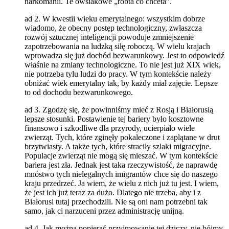
narkomanii. Te owsiakowe „róbta co chceta”.
ad 2. W kwestii wieku emerytalnego: wszystkim dobrze
wiadomo, że obecny postęp technologiczny, zwłaszcza
rozwój sztucznej inteligencji powoduje zmniejszenie
zapotrzebowania na ludzką siłę roboczą. W wielu krajach
wprowadza się już dochód bezwarunkowy. Jest to odpowiedź
właśnie na zmiany technologiczne. To nie jest już XIX wiek,
nie potrzeba tylu ludzi do pracy. W tym kontekście należy
obniżać wiek emerytalny tak, by każdy miał zajęcie. Lepsze
to od dochodu bezwarunkowego.
ad 3. Zgodzę się, że powinniśmy mieć z Rosją i Białorusią
lepsze stosunki. Postawienie tej bariery było kosztowne
finansowo i szkodliwe dla przyrody, ucierpiało wiele
zwierząt. Tych, które zginęły pokaleczone i zaplątane w drut
brzytwiasty. A także tych, które straciły szlaki migracyjne.
Populacje zwierząt nie mogą się mieszać. W tym kontekście
bariera jest zła. Jednak jest taka rzeczywistość, że naprawdę
mnóstwo tych nielegalnych imigrantów chce się do naszego
kraju przedrzeć. Ja wiem, że wielu z nich już tu jest. I wiem,
że jest ich już teraz za dużo. Dlatego nie trzeba, aby i z
Białorusi tutaj przechodzili. Nie są oni nam potrzebni tak
samo, jak ci narzuceni przez administrację unijną.
ad 4. Jak można popierać przyjmowanie tej dziczy, nie bójmy