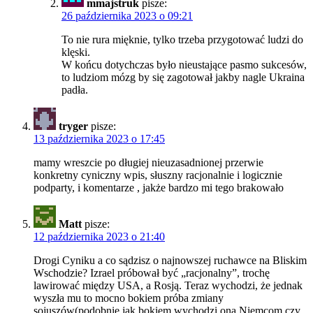
mmajstruk
pisze:
26 października 2023 o 09:21
To nie rura mięknie, tylko trzeba przygotować ludzi do
klęski.
W końcu dotychczas było nieustające pasmo sukcesów,
to ludziom mózg by się zagotował jakby nagle Ukraina
padła.
tryger
pisze:
13 października 2023 o 17:45
mamy wreszcie po długiej nieuzasadnionej przerwie
konkretny cyniczny wpis, słuszny racjonalnie i logicznie
podparty, i komentarze , jakże bardzo mi tego brakowało
Matt
pisze:
12 października 2023 o 21:40
Drogi Cyniku a co sądzisz o najnowszej ruchawce na Bliskim
Wschodzie? Izrael próbował być „racjonalny”, trochę
lawirować między USA, a Rosją. Teraz wychodzi, że jednak
wyszła mu to mocno bokiem próba zmiany
sojuszów(podobnie jak bokiem wychodzi ona Niemcom czy