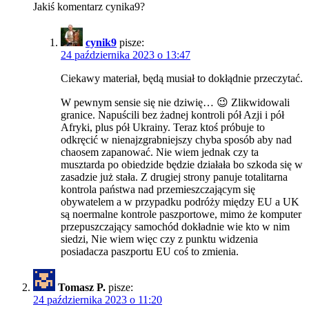
Jakiś komentarz cynika9?
cynik9
pisze:
24 października 2023 o 13:47
Ciekawy materiał, będą musiał to dokłądnie przeczytać.
W pewnym sensie się nie dziwię… 😉 Zlikwidowali
granice. Napuścili bez żadnej kontroli pół Azji i pół
Afryki, plus pół Ukrainy. Teraz ktoś próbuje to
odkręcić w nienajzgrabniejszy chyba sposób aby nad
chaosem zapanować. Nie wiem jednak czy ta
musztarda po obiedzide będzie działała bo szkoda się w
zasadzie już stała. Z drugiej strony panuje totalitarna
kontrola państwa nad przemieszczającym się
obywatelem a w przypadku podróży między EU a UK
są noermalne kontrole paszportowe, mimo że komputer
przepuszczający samochód dokładnie wie kto w nim
siedzi, Nie wiem więc czy z punktu widzenia
posiadacza paszportu EU coś to zmienia.
Tomasz P.
pisze:
24 października 2023 o 11:20