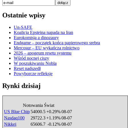
Ostatnie wpisy
Un-SAFE
Koalicja Epsteina napada na Iran
Eurokomisja a dinozaury
Endgame – początek końca papierowego srebra
Mercosur – EU wykańcza rolnictwo
2026 – apogeum resetu systemu
Wśród nocnej ciszy
W poszukiwaniu Nobla
Reset nadszedł
Powyborcze refleksje
Rynki dzisiaj
Notowania Świat
US Blue Chip
54000.5
+0.29%
08-07
Nasdaq100
29722.3
+1.19%
08-07
Nikkei
65606.7
-0.12%
08-07