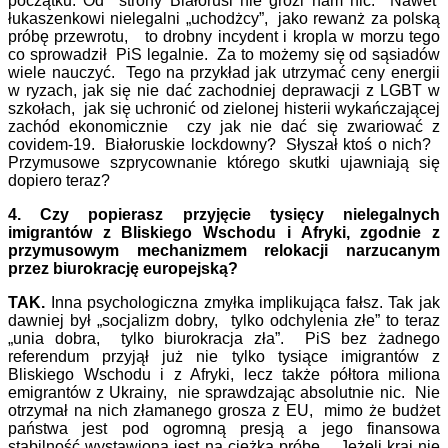
początku. Od strony Białorusi nie grozi nam nic. Nawet
łukaszenkowi nielegalni „uchodżcy”, jako rewanż za polską
próbę przewrotu, to drobny incydent i kropla w morzu tego
co sprowadził PiS legalnie. Za to możemy się od sąsiadów
wiele nauczyć. Tego na przykład jak utrzymać ceny energii
w ryzach, jak się nie dać zachodniej deprawacji z LGBT w
szkołach, jak się uchronić od zielonej histerii wykańczającej
zachód ekonomicznie czy jak nie dać się zwariować z
covidem-19. Białoruskie lockdowny? Słyszał ktoś o nich?
Przymusowe szprycownanie którego skutki ujawniają się
dopiero teraz?
4. Czy popierasz przyjęcie tysięcy nielegalnych
imigrantów z Bliskiego Wschodu i Afryki, zgodnie z
przymusowym mechanizmem relokacji narzucanym
przez biurokrację europejską?
TAK.
Inna psychologiczna zmyłka implikująca fałsz. Tak jak
dawniej był „socjalizm dobry, tylko odchylenia złe” to teraz
„unia dobra, tylko biurokracja zła”. PiS bez żadnego
referendum przyjął już nie tylko tysiące imigrantów z
Bliskiego Wschodu i z Afryki, lecz także półtora miliona
emigrantów z Ukrainy, nie sprawdzając absolutnie nic. Nie
otrzymał na nich złamanego grosza z EU, mimo że budżet
państwa jest pod ogromną presją a jego finansowa
stabilność wystawiona jest na ciężką próbę. Jeżeli kraj nie