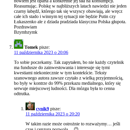
bowiem jest oparta a konkretnie jej siła na konsumpcji.
Reasumując. Polskę w najbliższych latach nawiedzi nie jeden
czarny łabędź, którego tak się wszyscy obawiają, ale wręcz
całe ich stado i winnym tej sytuacji nie będzie Putin czy
Łukaszenko ale z dziada pradziada klasyczna Polska głupota.
Pozdrawiam
Bzymbzymk
Tomek
pisze:
11 października 2023 o 20:06
To sobie poczekamy. Tak zapytałem, bo nie każdy czytelnik
ma fundusze do zainwestowania i interesuje się tymi
kwestiami niekoniecznie w tym kontekście. Teksty
szanownego autora zawsze czytało z wielką przyjemnością,
bo były w kontrze do 99% przekazu medialnego, który się
serwuje miejscowej ludności. Dla mózgu była to cenna
odtrutka.
cynik9
pisze:
11 października 2023 o 20:20
W takim razie może ostrożnie to rozważymy… jeśli
czas i cenzura pozwolą… 😉