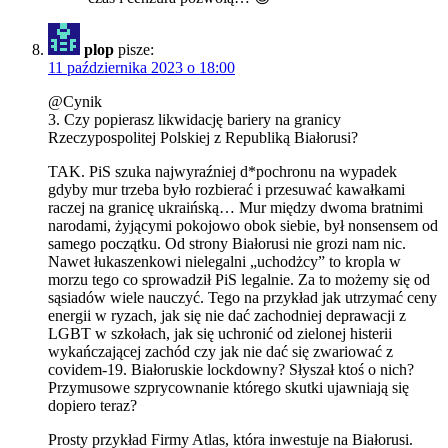
plop
pisze:
11 października 2023 o 18:00
@Cynik
3. Czy popierasz likwidację bariery na granicy
Rzeczypospolitej Polskiej z Republiką Białorusi?
TAK. PiS szuka najwyraźniej d*pochronu na wypadek
gdyby mur trzeba było rozbierać i przesuwać kawałkami
raczej na granicę ukraińską… Mur między dwoma bratnimi
narodami, żyjącymi pokojowo obok siebie, był nonsensem od
samego początku. Od strony Białorusi nie grozi nam nic.
Nawet łukaszenkowi nielegalni „uchodżcy” to kropla w
morzu tego co sprowadził PiS legalnie. Za to możemy się od
sąsiadów wiele nauczyć. Tego na przykład jak utrzymać ceny
energii w ryzach, jak się nie dać zachodniej deprawacji z
LGBT w szkołach, jak się uchronić od zielonej histerii
wykańczającej zachód czy jak nie dać się zwariować z
covidem-19. Białoruskie lockdowny? Słyszał ktoś o nich?
Przymusowe szprycownanie którego skutki ujawniają się
dopiero teraz?
Prosty przykład Firmy Atlas, która inwestuje na Białorusi.