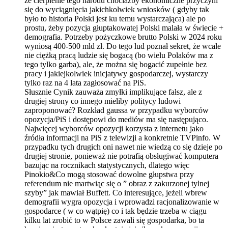
że cierpienie tego narodu chociażby ekonomiczne przyczyni
się do wyciągnięcia jakichkolwiek wniosków ( gdyby tak
było to historia Polski jest ku temu wystarczająca) ale po
prostu, żeby pozycja głuptakowatej Polski malała w świecie +
demografia. Potrzeby pożyczkowe brutto Polski w 2024 roku
wyniosą 400-500 mld zł. Do tego lud poznał sekret, że wcale
nie ciężką pracą ludzie się bogacą (bo wielu Polaków ma z
tego tylko garba), ale, że można się bogacić zupełnie bez
pracy i jakiejkolwiek inicjatywy gospodarczej, wystarczy
tylko raz na 4 lata zagłosować na PiS.
Słusznie Cynik zauważa zmyłki implikujące fałsz, ale z
drugiej strony co innego mieliby politycy ludowi
zaproponować? Rozkład gaussa w przypadku wyborców
opozycja/PiS i dostępowi do mediów ma się następująco.
Najwięcej wyborców opozycji korzysta z internetu jako
źródła informacji na PiS z telewizji a konkretnie TVPinfo. W
przypadku tych drugich oni nawet nie wiedzą co się dzieje po
drugiej stronie, ponieważ nie potrafią obsługiwać komputera
bazując na rocznikach statystycznych, dlatego więc
Pinokio&Co mogą stosować dowolne głupstwa przy
referendum nie martwiąc się o ” obraz z zakurzonej tylnej
szyby” jak mawiał Buffett. Co interesujące, jeżeli wbrew
demografii wygra opozycja i wprowadzi racjonalizowanie w
gospodarce ( w co wątpię) co i tak będzie trzeba w ciągu
kilku lat zrobić to w Polsce zawali się gospodarka, bo ta