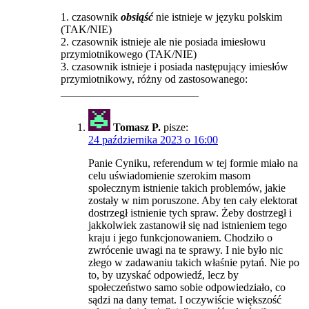
1. czasownik
obsiąść
nie istnieje w języku polskim
(TAK/NIE)
2. czasownik istnieje ale nie posiada imiesłowu
przymiotnikowego (TAK/NIE)
3. czasownik istnieje i posiada następujący imiesłów
przymiotnikowy, różny od zastosowanego:
_________________________
Tomasz P.
pisze:
24 października 2023 o 16:00
Panie Cyniku, referendum w tej formie miało na
celu uświadomienie szerokim masom
społecznym istnienie takich problemów, jakie
zostały w nim poruszone. Aby ten cały elektorat
dostrzegł istnienie tych spraw. Żeby dostrzegł i
jakkolwiek zastanowił się nad istnieniem tego
kraju i jego funkcjonowaniem. Chodziło o
zwrócenie uwagi na te sprawy. I nie było nic
złego w zadawaniu takich właśnie pytań. Nie po
to, by uzyskać odpowiedź, lecz by
społeczeństwo samo sobie odpowiedziało, co
sądzi na dany temat. I oczywiście większość