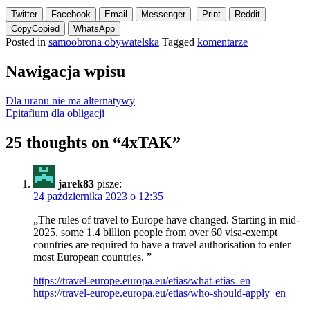
Twitter
Facebook
Email
Messenger
Print
Reddit
Copy
Copied
WhatsApp
Posted in
samoobrona obywatelska
Tagged
komentarze
Nawigacja wpisu
Dla uranu nie ma alternatywy
Epitafium dla obligacji
25 thoughts on “
4xTAK
”
jarek83
pisze:
24 października 2023 o 12:35
„The rules of travel to Europe have changed. Starting in mid-
2025, some 1.4 billion people from over 60 visa-exempt
countries are required to have a travel authorisation to enter
most European countries. ”
https://travel-europe.europa.eu/etias/what-etias_en
https://travel-europe.europa.eu/etias/who-should-apply_en