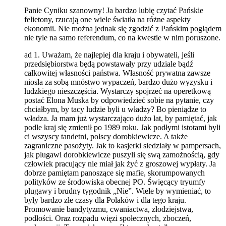
Panie Cyniku szanowny! Ja bardzo lubię czytać Pańskie
felietony, rzucają one wiele światła na różne aspekty
ekonomii. Nie można jednak się zgodzić z Pańskim poglądem
nie tyle na samo referendum, co na kwestie w nim poruszone.
ad 1. Uważam, że najlepiej dla kraju i obywateli, jeśli
przedsiębiorstwa będą powstawały przy udziale bądź
całkowitej własności państwa. Własność prywatna zawsze
niosła za sobą mnóstwo wypaczeń, bardzo dużo wyzysku i
ludzkiego nieszczęścia. Wystarczy spojrzeć na operetkową
postać Elona Muska by odpowiedzieć sobie na pytanie, czy
chciałbym, by tacy ludzie byli u władzy? Bo pieniądze to
władza. Ja mam już wystarczająco dużo lat, by pamiętać, jak
podle kraj się zmienił po 1989 roku. Jak podłymi istotami byli
ci wszyscy tandetni, polscy dorobkiewicze. A także
zagraniczne pasożyty. Jak to kasjerki siedziały w pampersach,
jak plugawi dorobkiewicze puszyli się swą zamożnością, gdy
człowiek pracujący nie miał jak żyć z groszowej wypłaty. Ja
dobrze pamiętam panoszące się mafie, skorumpowanych
polityków ze środowiska obecnej PO. Święcący tryumfy
plugawy i brudny tygodnik „Nie”. Wiele by wymieniać, to
były bardzo złe czasy dla Polaków i dla tego kraju.
Promowanie bandytyzmu, cwaniactwa, złodziejstwa,
podłości. Oraz rozpadu więzi społecznych, zboczeń,