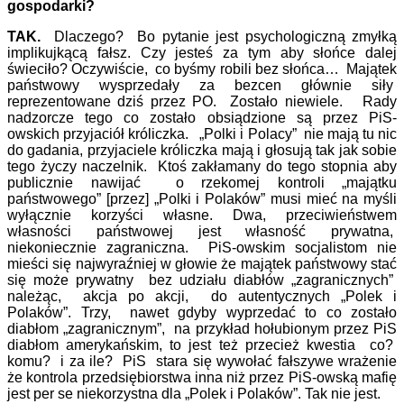
gospodarki?
TAK.
Dlaczego? Bo pytanie jest psychologiczną zmyłką
implikujkącą fałsz. Czy jesteś za tym aby słońce dalej
świeciło? Oczywiście, co byśmy robili bez słońca… Majątek
państwowy wysprzedały za bezcen głównie siły
reprezentowane dziś przez PO. Zostało niewiele. Rady
nadzorcze tego co zostało obsiądzione są przez PiS-
owskich przyjaciół króliczka. „Polki i Polacy” nie mają tu nic
do gadania, przyjaciele króliczka mają i głosują tak jak sobie
tego życzy naczelnik. Ktoś zakłamany do tego stopnia aby
publicznie nawijać o rzekomej kontroli „majątku
państwowego” [przez] „Polki i Polaków” musi mieć na myśli
wyłącznie korzyści własne. Dwa, przeciwieństwem
własności państwowej jest własność prywatna,
niekoniecznie zagraniczna. PiS-owskim socjalistom nie
mieści się najwyraźniej w głowie że majątek państwowy stać
się może prywatny bez udziału diabłów „zagranicznych”
należąc, akcja po akcji, do autentycznych „Polek i
Polaków”. Trzy, nawet gdyby wyprzedać to co zostało
diabłom „zagranicznym”, na przykład hołubionym przez PiS
diabłom amerykańskim, to jest też przecież kwestia co?
komu? i za ile? PiS stara się wywołać fałszywe wrażenie
że kontrola przedsiębiorstwa inna niż przez PiS-owską mafię
jest per se niekorzystna dla „Polek i Polaków”. Tak nie jest.