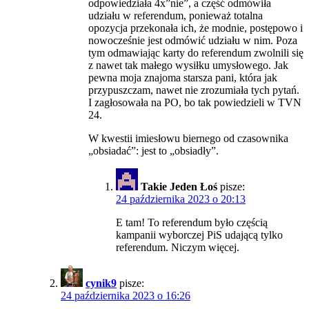
odpowiedziała 4x”nie”, a część odmówiła
udziału w referendum, ponieważ totalna
opozycja przekonała ich, że modnie, postępowo i
nowocześnie jest odmówić udziału w nim. Poza
tym odmawiając karty do referendum zwolnili się
z nawet tak małego wysiłku umysłowego. Jak
pewna moja znajoma starsza pani, która jak
przypuszczam, nawet nie zrozumiała tych pytań.
I zagłosowała na PO, bo tak powiedzieli w TVN
24.
W kwestii imiesłowu biernego od czasownika
„obsiadać”: jest to „obsiadły”.
Takie Jeden Łoś
pisze:
24 października 2023 o 20:13
E tam! To referendum było częścią
kampanii wyborczej PiS udającą tylko
referendum. Niczym więcej.
cynik9
pisze:
24 października 2023 o 16:26