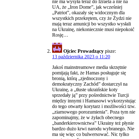
nie ma wysyła teraz do Izraela a nie na
UA, że „Iron Dome”, jak wcześniej
„Patriot”, okazały się widocznym dla
wszystkich przekrętem, czy że Żydzi nie
mają teraz amunicji bo wszystko wysłali
na Ukrainę, niekoniecznie musi niepokoić
Rosję…
Ojciec Prowadzący
pisze:
13 października 2023 o 11:20
Jakoś mainstreamowe media skrzętnie
pomijają fakt, że Hamas posługuje się
bronią, którą „zjednoczony i
demokratyczny Zachód” dostarczył na
Ukrainę, a „tłuste ukraińskie koty
sprzedały ją” przy pośrednictwie Turcji
między innymi i Hamasowi wykorzystując
do tego otwarty korytarz i możliwości tzw.
„ziarnowego porozumienia”. Poza tym nie
zapominajmy, że w żyłach obecnego
„banderkierownictwa” Ukrainy też płynie
bardzo dużo krwi narodu wybranego. Nie
ma się więc co bulwersować. Nic tylko