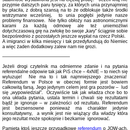
przyjmie dalszych paru tysięcy, za których unia przynajmniej
by płaciła, z dobrą szansą na to że odblokuje także środki
wstrzymane wcześniej, to unia pogłębi jedynie nasze
problemy finansowe. Nie tylko obłoży nas astronomicznymi
karami za każdą odmowę ale też uniemożliwi
dotychczasową grę na zwłokę bo swoje „kary” ściągnie sobie
bezpośrednio z pozostałych jeszcze wypłat na rzecz Polski.
A imigranci w kilka miesięcy i tak przedyfundują do Niemiec
a więc żaden dodatkowy zalew nam nie grozi.
——————————————–
Jeżeli drogi czytelnik ma odmiernne zdanie i na pytania
referendalne odpowie tak jak PiS chce – 4xNIE – to niech się
wyluzuje! Nie ma to i tak najmniejszego znaczenia!
Referendum w Polsce w obecnej formie jest bowiem
całkowitą farsą. Jego jedynym celem jest gra pozorów – lud
się „wypowiedział”. Oczywiście tak jak władza chce bo to
ona układa pytania, ustala termin i chwali się rezultatami
bądź je ignoruje – w zależności od rezultatu.
Referendum
jest bezsensowne ponieważ ma charakter jedynie
konsultatywny, a wynik jest nie wiążący dla władzy która
jego rezultat może spokojnie i bezkarnie ignorować.
Pamięta ktoś jeszcze przypadkowe
referendum
o JOW-ach,