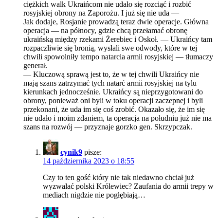
ciężkich walk Ukraińcom nie udało się rozciąć i rozbić
rosyjskiej obrony na Zaporożu. I już się nie uda —
Jak dodaje, Rosjanie prowadzą teraz dwie operacje. Główna
operacja — na północy, gdzie chcą przełamać obronę
ukraińską między rzekami Żerebiec i Oskoł. — Ukraińcy tam
rozpaczliwie się bronią, wysłali swe odwody, które w tej
chwili spowolniły tempo natarcia armii rosyjskiej — tłumaczy
generał.
— Kluczową sprawą jest to, że w tej chwili Ukraińcy nie
mają szans zatrzymać tych natarć armii rosyjskiej na tylu
kierunkach jednocześnie. Ukraińcy są nieprzygotowani do
obrony, ponieważ oni byli w toku operacji zaczepnej i byli
przekonani, że uda im się coś zrobić. Okazało się, że im się
nie udało i moim zdaniem, ta operacja na południu już nie ma
szans na rozwój — przyznaje gorzko gen. Skrzypczak.
cynik9
pisze:
14 października 2023 o 18:55
Czy to ten gość który nie tak niedawno chciał już
wyzwalać polski Królewiec? Zaufania do armii trepy w
mediach nigdzie nie pogłębiają…