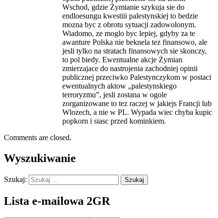
Wschod, gdzie Żymianie szykuja sie do
endloesungu kwestiii palestynskiej to bedzie
mozna byc z obrotu sytuacji zadowolonym.
Wiadomo, ze moglo byc lepiej, gdyby za te
awanture Polska nie beknela tez finansowo, ale
jesli tylko na stratach finansowych sie skonczy,
to pol biedy. Ewentualne akcje Żymian
zmierzajace do nastrojenia zachodniej opinii
publicznej przeciwko Palestynczykom w postaci
ewentualnych aktow „palestynskiego
terroryzmu”, jesli zostana w ogole
zorganizowane to tez raczej w jakiejs Francji lub
Wlozech, a nie w PL. Wypada wiec chyba kupic
popkorn i siasc przed kominkiem.
Comments are closed.
Wyszukiwanie
Szukaj:
Lista e-mailowa 2GR