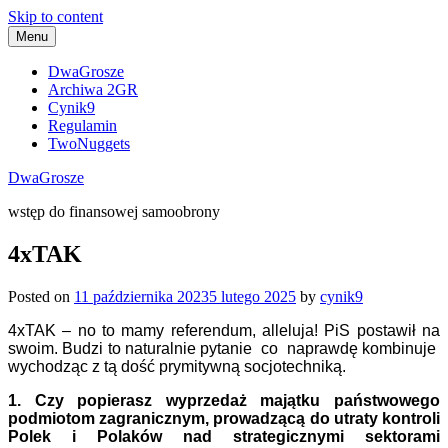
Skip to content
Menu
DwaGrosze
Archiwa 2GR
Cynik9
Regulamin
TwoNuggets
DwaGrosze
wstęp do finansowej samoobrony
4xTAK
Posted on
11 października 2023
5 lutego 2025
by
cynik9
4xTAK – no to mamy referendum, alleluja! PiS postawił na
swoim. Budzi to naturalnie pytanie co naprawdę kombinuje
wychodząc z tą dość prymitywną socjotechniką.
1. Czy popierasz wyprzedaż majątku państwowego
podmiotom zagranicznym, prowadzącą do utraty kontroli
Polek i Polaków nad strategicznymi sektorami