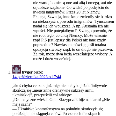
nie warto, bo nie są one ani alfą i omegą, ani nie
są dobrze rządzone. Co widać po podejściu do
kwestii imigrantów. Przez 20 lat Niemcy,
Francja, Szwecja, inne kraje zmieniły się bardzo
na niekorzyść z powodu imigrantów. Tymczasem
nadal się ich wpuszcza. A np. Australia ich nie
wpuści. Nie potępiałbym PiS z tego powodu, że
nie robi tego, co chcą Niemcy. Może właśnie
rząd PiS jest lepszy dla Polski niż inne rządy
poprzednie? Nawiasem mówiąc, jeśli totalna
opozycja stworzy rząd, to on długo nie przetrwa.
Za rok, może dwa będą wcześniejsze wybory. A
może i dużo wcześniej.
tryger
pisze:
14 października 2023 o 17:44
jakoś chyba cenzura już mięknie – chyba już definitywnie
skończą się „nieustanne ofensywne sukcesy armii
ukraińskiej”, przepuścili coś takiego:
„Dramatyczne wieści. Gen. Skrzypczak bije na alarm! „Nie
mają szans”
— Ukraińska kontrofensywa na południu skończyła się
porażką i nie osiągnęła celów. Po czterech miesiącach