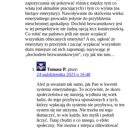
zapożyczania się pokrywać różnicę między tym co
wlata (od aktualnie pracujących) i tym co wylata (na
bieżące emerytury). Nawoływanie do skrócenia wieku
emerytalnego prowadzi jedynie do przybliżenia
nieuchronnej apokalipsy. Dochód bezwarunkowy jest
w tej perspektywie nie żadną opcją lecz koniecznością.
Co robić ma państwo jeśli nie może wypłacić
wszystkim obiecanych emerytur? A no, ogłosić że
emerytury to przeżytek i zacząć wypłacać wszystkim
dużo mniejsze od nich zapomogi, nazywając je
„dochodem bezwarunkowym”, czy jak mu tam…
Tomasz P.
pisze:
24 października 2023 o 16:48
Ależ ja uważam tak samo, jak Pan w kwestii
systemu emerytalnego. To oczywiste, że skoro
społeczeństwa się starzeją, wydłuża się wiek
ludzi, do tego przybywa uposażonych a tych,
którzy wpłacają do systemu nie przybywa, to ten
system się nie utrzyma. Nie trzeba mi tego
tłumaczyć, to wie każdy, kto myśli i potrafi
liczyć. Tutaj chodzi o co innego, o efekt
społeczny. Nie można z miejsca zlikwidować