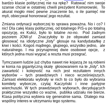
bardzo klasie politycznej nie na rękę? Ratować nim swoje
szanse chciał w ostatniej chwili prezydent Komorowski. To
akurat mogło mieć pewne znaczenie bo, o ile pamięć nie
myli, obiecywał honorować jego rezultat.
Zmiana ordynacji wyborczej to sprawa poważna. No i co? I
nic! Dla całej klasy politycznej, od totalnego PiS-u po totalną
opozycję, ex Kukiz, było to totalne
no-no
. Pod żadnym
pozorem JOW-y! Znaczyłoby to że obywatel zamiast
głosować na idiotyczne „listy” głosuje na kandydata/tkę z
krwi i kości. Kogoś mądrego, głupiego, wszystko jedno, ale
naturalnego. I ma przynajmniej dwie osobowe opcje, z
których jedna musi wygrać a reszta musi przegrać.
Tymczasem ludzie już chyba nawet nie kojarzą że są robieni
w konia na gigantyczną skalę głosowaniem na te „listy”. Ich
zawartość i kolejność na nich jest rezultatem innych
wyborów – tych prawdziwych i nieco wcześniejszych.
Zamiast elektoratu wybrały w nich to co było do wybrania
komitety wyborcze, czytaj Kaczyński i inne partyjne
wierchuszki. W tych prawdziwych wyborach, decydujących
praktycznie wszystko co ważne, publika udziału nie bierze.
Klasa polityczna wybiera się generalnie sama. Dlatego ma
wspólny interes w utrzymaniu tego systemu.