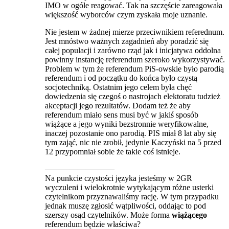
IMO w ogóle reagować. Tak na szczęście zareagowała
większość wyborców czym zyskała moje uznanie.
Nie jestem w żadnej mierze przeciwnikiem referednum.
Jest mnóstwo ważnych zagadnień aby poradzić się
całej populacji i zarówno rząd jak i inicjatywa oddolna
powinny instancję referendum szeroko wykorzystywać.
Problem w tym że referendum PiS-owskie było parodią
referendum i od początku do końca było czystą
socjotechniką. Ostatnim jego celem była chęć
dowiedzenia się czegoś o nastrojach elektoratu tudzież
akceptacji jego rezultatów. Dodam też że aby
referendum miało sens musi być w jakiś sposób
wiążące a jego wyniki bezstronnie weryfikowalne,
inaczej pozostanie ono parodią. PIS miał 8 lat aby się
tym zająć, nic nie zrobił, jedynie Kaczyński na 5 przed
12 przypomniał sobie że takie coś istnieje.
————————–
Na punkcie czystości języka jesteśmy w 2GR
wyczuleni i wielokrotnie wytykającym różne usterki
czytelnikom przyznawaliśmy rację. W tym przypadku
jednak muszę zgłosić wątpliwości, oddając to pod
szerszy osąd czytelników. Może forma
wiążącego
referendum będzie właściwa?