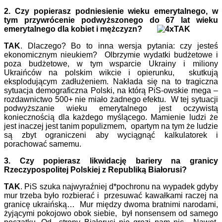
2. Czy popierasz podniesienie wieku emerytalnego, w
tym przywrócenie podwyższonego do 67 lat wieku
emerytalnego dla kobiet i mężczyzn?
TAK
. Dlaczego? Bo to inna wersja pytania: czy jesteś
ekonomicznym nieukiem? Olbrzymie wydatki budżetowe i
poza budżetowe, w tym wsparcie Ukrainy i miliony
Ukraińców na polskim wikcie i opierunku, skutkują
eksplodującym zadłużeniem. Nakłada się na to tragiczna
sytuacja demograficzna Polski, na którą PiS-owskie mega –
rozdawnictwo 500+ nie miało żadnego efektu. W tej sytuacji
podwyższanie wieku emerytalnego jest oczywistą
koniecznością dla każdego myślącego. Mamienie ludzi że
jest inaczej jest tanim populizmem, opartym na tym że ludzie
są zbyt ograniczeni aby wyciągnąć kalkulatorek i
porachować samemu.
3. Czy popierasz likwidację bariery na granicy
Rzeczypospolitej Polskiej z Republiką Białorusi?
TAK
. PiS szuka najwyraźniej d*pochronu na wypadek gdyby
mur trzeba było rozbierać i przesuwać kawałkami raczej na
granicę ukraińską… Mur między dwoma bratnimi narodami,
żyjącymi pokojowo obok siebie, był nonsensem od samego