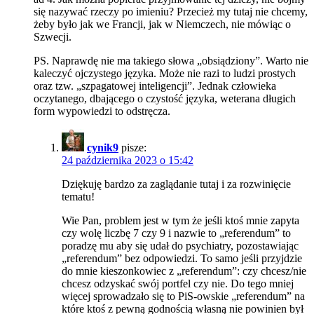
się nazywać rzeczy po imieniu? Przecież my tutaj nie chcemy,
żeby było jak we Francji, jak w Niemczech, nie mówiąc o
Szwecji.
PS. Naprawdę nie ma takiego słowa „obsiądziony”. Warto nie
kaleczyć ojczystego języka. Może nie razi to ludzi prostych
oraz tzw. „szpagatowej inteligencji”. Jednak człowieka
oczytanego, dbającego o czystość języka, weterana długich
form wypowiedzi to odstręcza.
cynik9
pisze:
24 października 2023 o 15:42
Dziękuję bardzo za zaglądanie tutaj i za rozwinięcie
tematu!
Wie Pan, problem jest w tym że jeśli ktoś mnie zapyta
czy wolę liczbę 7 czy 9 i nazwie to „referendum” to
poradzę mu aby się udał do psychiatry, pozostawiając
„referendum” bez odpowiedzi. To samo jeśli przyjdzie
do mnie kieszonkowiec z „referendum”: czy chcesz/nie
chcesz odzyskać swój portfel czy nie. Do tego mniej
więcej sprowadzało się to PiS-owskie „referendum” na
które ktoś z pewną godnością własną nie powinien był