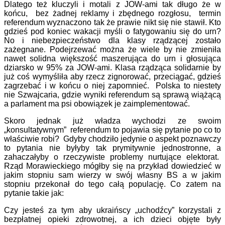
Dlatego też kluczyli i motali z JOW-ami tak długo że w
końcu, bez żadnej reklamy i zbędnego rozgłosu, termin
referendum wyznaczono tak że prawie nikt się nie stawił. Kto
gdzieś pod koniec wakacji myśli o fatygowaniu się do urn?
No i niebezpieczeństwo dla klasy rządzącej zostało
zażegnane. Podejrzewać można że wiele by nie zmieniła
nawet solidna większość maszerująca do urn i głosująca
dziarsko w 95% za JOW-ami. Klasa rządząca solidarnie by
już coś wymyśliła aby rzecz zignorować, przeciągać, gdzieś
zagrzebać i w końcu o niej zapomnieć. Polska to niestety
nie Szwajcaria, gdzie wyniki referendum są sprawą wiążącą
a parlament ma psi obowiązek je zaimplementować.
Skoro jednak już władza wychodzi ze swoim
„konsultatywnym” referendum to pojawia się pytanie po co to
właściwie robi? Gdyby chodziło jedynie o aspekt poznawczy
to pytania nie byłyby tak prymitywnie jednostronne, a
zahaczałyby o rzeczywiste problemy nurtujące elektorat.
Rząd Morawieckiego mógłby się na przykład dowiedzieć w
jakim stopniu sam wierzy w swój własny BS a w jakim
stopniu przekonał do tego całą populację. Co zatem na
pytanie takie jak:
Czy jesteś za tym aby ukraińscy „uchodźcy” korzystali z
bezpłatnej opieki zdrowotnej, a ich dzieci objęte były