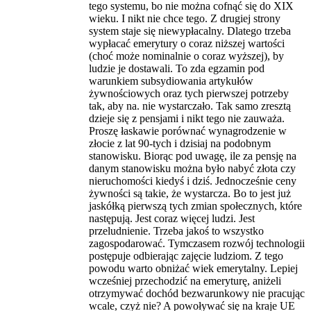
tego systemu, bo nie można cofnąć się do XIX
wieku. I nikt nie chce tego. Z drugiej strony
system staje się niewypłacalny. Dlatego trzeba
wypłacać emerytury o coraz niższej wartości
(choć może nominalnie o coraz wyższej), by
ludzie je dostawali. To zda egzamin pod
warunkiem subsydiowania artykułów
żywnościowych oraz tych pierwszej potrzeby
tak, aby na. nie wystarczało. Tak samo zresztą
dzieje się z pensjami i nikt tego nie zauważa.
Proszę łaskawie porównać wynagrodzenie w
złocie z lat 90-tych i dzisiaj na podobnym
stanowisku. Biorąc pod uwagę, ile za pensję na
danym stanowisku można było nabyć złota czy
nieruchomości kiedyś i dziś. Jednocześnie ceny
żywności są takie, że wystarcza. Bo to jest już
jaskółką pierwszą tych zmian społecznych, które
następują. Jest coraz więcej ludzi. Jest
przeludnienie. Trzeba jakoś to wszystko
zagospodarować. Tymczasem rozwój technologii
postępuje odbierając zajęcie ludziom. Z tego
powodu warto obniżać wiek emerytalny. Lepiej
wcześniej przechodzić na emeryturę, aniżeli
otrzymywać dochód bezwarunkowy nie pracując
wcale, czyż nie? A powoływać się na kraje UE