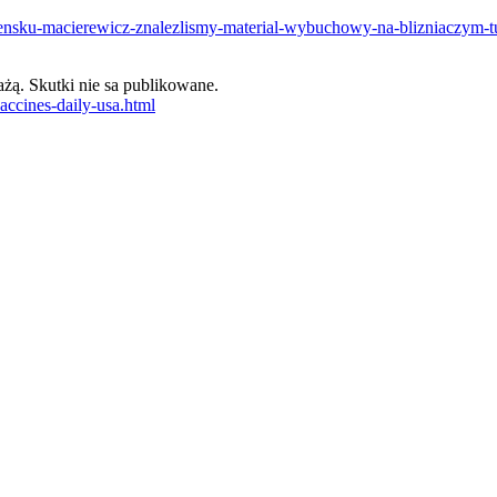
molensku-macierewicz-znalezlismy-material-wybuchowy-na-blizniaczym-
ażą. Skutki nie sa publikowane.
accines-daily-usa.html