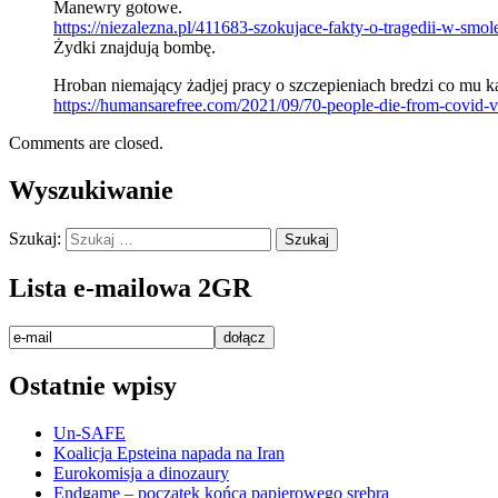
Manewry gotowe.
https://niezalezna.pl/411683-szokujace-fakty-o-tragedii-w-s
Żydki znajdują bombę.
Hroban niemający żadjej pracy o szczepieniach bredzi co mu k
https://humansarefree.com/2021/09/70-people-die-from-covid-v
Comments are closed.
Wyszukiwanie
Szukaj:
Lista e-mailowa 2GR
Ostatnie wpisy
Un-SAFE
Koalicja Epsteina napada na Iran
Eurokomisja a dinozaury
Endgame – początek końca papierowego srebra