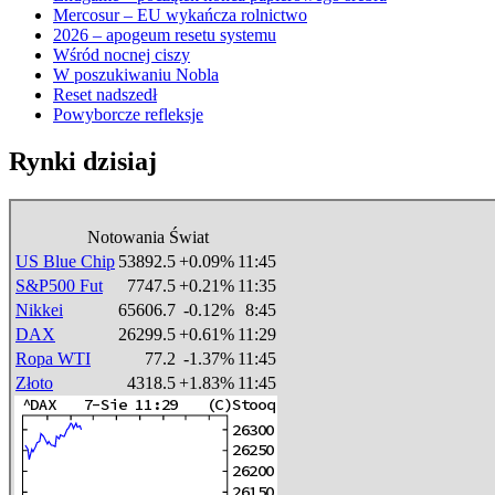
Mercosur – EU wykańcza rolnictwo
2026 – apogeum resetu systemu
Wśród nocnej ciszy
W poszukiwaniu Nobla
Reset nadszedł
Powyborcze refleksje
Rynki dzisiaj
Notowania Świat
US Blue Chip
53892.5
+0.09%
11:45
S&P500 Fut
7747.5
+0.21%
11:35
Nikkei
65606.7
-0.12%
8:45
DAX
26299.5
+0.61%
11:29
Ropa WTI
77.2
-1.37%
11:45
Złoto
4318.5
+1.83%
11:45