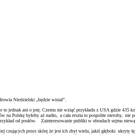
rowia Niedzielski „będzie wisiał”.
je to jednak ani o jotę. Czemu nie wziąć przykładu z USA gdzie 435 
ów na Polskę byłoby aż nadto, a cała reszta to pospolite nieroby, nie p
przykład od posłów. Zainteresowanie publiki w obradach sejmu niewąt
j czujących przez skórę że jest ich zbyt wielu, jakiś głęboki ukryty l