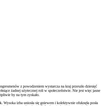
kongresmenów z powodzeniem wystarcza na kraj przeszło dziesięć
ełniące żadnej użytecznej roli w społeczeństwie. Nie jest więc jasne
pliwie by na tym zyskało.
ęk. Wysoka izba uniosła się gniewem i kolektywnie ofuknęła posła