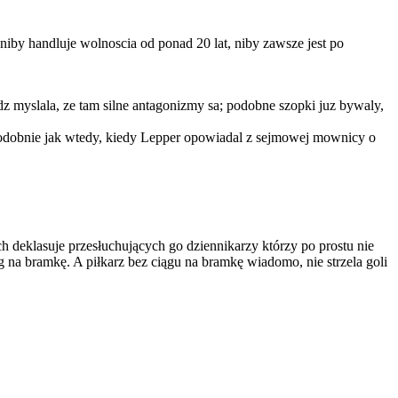
by handluje wolnoscia od ponad 20 lat, niby zawsze jest po
dz myslala, ze tam silne antagonizmy sa; podobne szopki juz bywaly,
 podobnie jak wtedy, kiedy Lepper opowiadal z sejmowej mownicy o
 deklasuje przesłuchujących go dziennikarzy którzy po prostu nie
na bramkę. A piłkarz bez ciągu na bramkę wiadomo, nie strzela goli