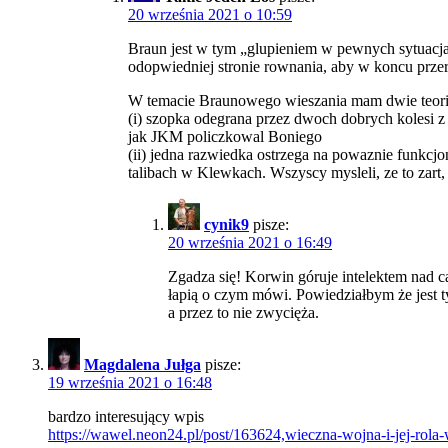
20 września 2021 o 10:59
Braun jest w tym „glupieniem w pewnych sytuacja
odopwiedniej stronie rownania, aby w koncu przerw
W temacie Braunowego wieszania mam dwie teori
(i) szopka odegrana przez dwoch dobrych kolesi z 
jak JKM policzkowal Boniego
(ii) jedna razwiedka ostrzega na powaznie funkcj
talibach w Klewkach. Wszyscy mysleli, ze to zart, 
cynik9
pisze:
20 września 2021 o 16:49
Zgadza się! Korwin góruje intelektem nad c
łapią o czym mówi. Powiedziałbym że jest t
a przez to nie zwycięża.
Magdalena Jułga
pisze:
19 września 2021 o 16:48
bardzo interesujący wpis
https://wawel.neon24.pl/post/163624,wieczna-wojna-i-jej-r