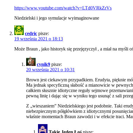
https://www.youtube.com/watch?v=LTd0VRkZrVs
Niedzielski i jego symulacje wyimaginowane
cedric
pisze:
19 września 2021 o 18:13
Może Braun , jako historyk się przejęzyczył , a miał na myśl
cynik9
pisze:
20 września 2021 o 10:31
Brown jest ciekawym przypadkiem. Erudyta, pięknie mów
Ma jednak specyficzną słabość a mianowicie w pewnych sy
całkiem słusznie idiotyczne reguły sejmowe przemawiania
pewną linię i dając się w wyniku tego usunąć z sali prze
Z „wieszaniem” Niedzielskiego jest podobnie. Taki erud
niebezpiecznym półgłówkiem z idiotycznymi posunięciami
właśnie momentach Braun zawodzi i w efekcie traci. Mam
Takie Jeden Łoś
pisze: