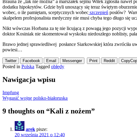
Brauna że „tak nie można” a marszałek sejmu Witek zgłosiła nawet po
dodatku hipokrytów. Gdzie byli unoszący się teraz świętym oburze
wobec, o ile pamiętam, sceptycznych wobec
szczepień
posłów? Warun
skalpelem profesjonalista medyczny nie musi chyba tego długo się 
Nikt wówczas Horbana za tę nie licującą z powagą jego pozycji wypow
doktor Kosiniak nie skomentował wyskoku niedoszłego noblisty, pałaj
Brawo jednej sprawiedliwej posłance Siarkowskiej która zwróciła u
powiesi…
Twitter
Facebook
Email
Messenger
Print
Reddit
Copy
Cop
Posted in
Polska
Tagged
obłędy
Nawigacja wpisu
Impfung
Wygasić wojnę polsko-białoruską
9 thoughts on “
Kali z nożem
”
arek
pisze:
20 września 2021 o 12:40