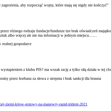
 zagrożenia, aby rozpocząć wojny, które mają się nigdy nie kończyć”
e przez różnego rodzaju fundacje/fundusze tzn brak oświadczeń mająt
50 sztuk albo więcej ale nie ma informacji w jednym miejscu……
w realnej gospodarce
wystapieniem z klubu PIS? ma wszak rację a tylko siłą działa w tej ch
rosiny przez horbana za słowa z sierpnia i brak sankcji dla brauna
skiej-ziemi-kijow-gotowy-na-manewry-rapid-trident-2021