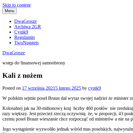
Skip to content
Menu
DwaGrosze
Archiwa 2GR
Cynik9
Regulamin
TwoNuggets
DwaGrosze
wstęp do finansowej samoobrony
Kali z nożem
Posted on
17 września 2021
5 lutego 2025
by
cynik9
W polskim sejmie poseł Braun dał wyraz swojej nadziei że minister zd
Kolosalnej jak na 30-milionowy kraj liczby 460 posłów nie zreduku
razy większy. Jest przecież rzeczą oczywistą że, w proporcji, 43 posł
czemu poseł Braun wieszanie chce rozpocząć od ministrów a nie na 
Jego wystąpienie wyzwoliło jednak wśród mas poselskich, najwyraźnie