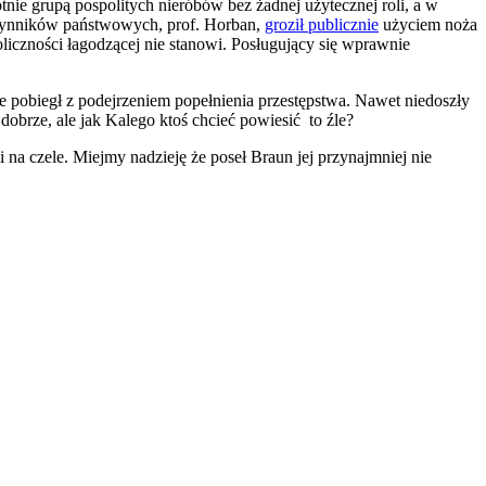
tnie grupą pospolitych nieróbów bez żadnej użytecznej roli, a w
czynników państwowych, prof. Horban,
groził publicznie
użyciem noża
zności łagodzącej nie stanowi. Posługujący się wprawnie
ie pobiegł z podejrzeniem popełnienia przestępstwa. Nawet niedoszły
obrze, ale jak Kalego ktoś chcieć powiesić to źle?
a czele. Miejmy nadzieję że poseł Braun jej przynajmniej nie