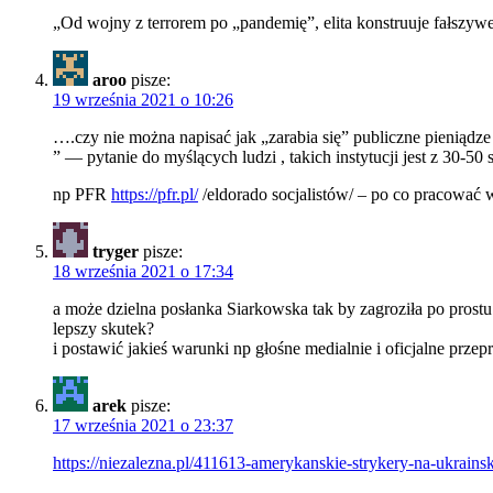
„Od wojny z terrorem po „pandemię”, elita konstruuje fałszywe
aroo
pisze:
19 września 2021 o 10:26
….czy nie można napisać jak „zarabia się” publiczne pieniądz
” — pytanie do myślących ludzi , takich instytucji jest z 30-
np PFR
https://pfr.pl/
/eldorado socjalistów/ – po co pracować 
tryger
pisze:
18 września 2021 o 17:34
a może dzielna posłanka Siarkowska tak by zagroziła po prostu 
lepszy skutek?
i postawić jakieś warunki np głośne medialnie i oficjalne przep
arek
pisze:
17 września 2021 o 23:37
https://niezalezna.pl/411613-amerykanskie-strykery-na-ukrain