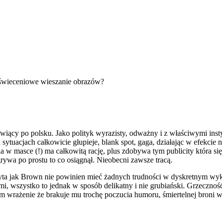
i oświeceniowe wieszanie obrazów?
iący po polsku. Jako polityk wyrazisty, odważny i z właściwymi inst
tuacjach całkowicie głupieje, blank spot, gaga, działając w efekcie 
 w masce (!) ma całkowitą rację, plus zdobywa tym publicity która się 
grywa po prostu to co osiągnął. Nieobecni zawsze tracą.
yta jak Brown nie powinien mieć żadnych trudności w dyskretnym wykaza
, wszystko to jednak w sposób delikatny i nie grubiański. Grzeczność
 wrażenie że brakuje mu trochę poczucia humoru, śmiertelnej broni w 