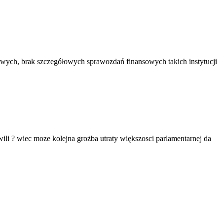
kowych, brak szczegółowych sprawozdań finansowych takich instytucji
wili ? wiec moze kolejna grożba utraty większosci parlamentarnej da