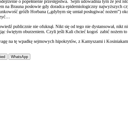
dejrzenie o popełnienie przestępstwa. Sejm udowadnia tym że jest isto
niem na Brauna posłowie gdy doradca epidemiologiczny najwyższych 
kowość gróźb Horbana („gdybym się umiał posługiwać nożem”) okolic
uczyć…
iedź publicznie nie ofuknął. Nikt się od tego nie dystansował, nikt n
ąc świętym oburzeniem. Czyli jeśli Kali chcieć kogoś zabić nożem to d
wagę na tę wpadkę sejmowych hipokrytów, z Kamyszami i Kosiniakami n
ied
WhatsApp