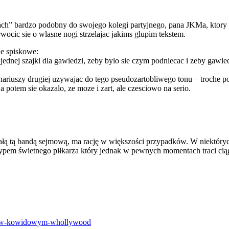
ch” bardzo podobny do swojego kolegi partyjnego, pana JKMa, ktory ni
ocic sie o wlasne nogi strzelajac jakims glupim tekstem.
e spiskowe:
jednej szajki dla gawiedzi, zeby bylo sie czym podniecac i zeby gawie
onariuszy drugiej uzywajac do tego pseudozartobliwego tonu – troche
a potem sie okazalo, ze moze i zart, ale czesciowo na serio.
ałą tą bandą sejmową, ma rację w większości przypadków. W niektórych
ypem świetnego piłkarza który jednak w pewnych momentach traci ciąg 
ola-w-kowidowym-whollywood