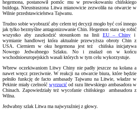
hegemona, postanowił pomóc mu w prowokowaniu chińskiego
buldoga. Nieustraszona Litwa mianowicie zezwoliła na otwarcie w
Wilnie przedstawicielstwa Tajwanu.
Trudno sobie wyobrazić aby celem tej decyzji mogło być coś innego
jak tylko bezmyślne antagonizowanie Chin. Hegemon stara się robić
wszystko aby zaszkodzić stosunkom na linii
EU – Chiny
i
wymianie handlowej która aktualnie przewyższa obroty Chin z
USA. Cierniem w oku hegemona jest też chińska inicjatywa
Nowego Jedwabnego Szlaku. No i znalazł on w końcu
wschodnioeuropejskich wasali których w tym celu wykorzystuje.
Wbrew oczekiwaniom Litwy Chiny nie padły jeszcze na kolana a
nawet wręcz przeciwnie. W reakcji na otwarcie biura, które będzie
pełniło funkcję de facto ambasady Tajwanu na Litwie, władze w
Pekinie miały czelność
wyrzucić
od razu litewskiego ambasadora w
Chinach. Zapowiedziały też wycofanie chińskiego ambasadora z
Wilna.
Jedwabny szlak Litwa ma najwyraźniej z głowy.