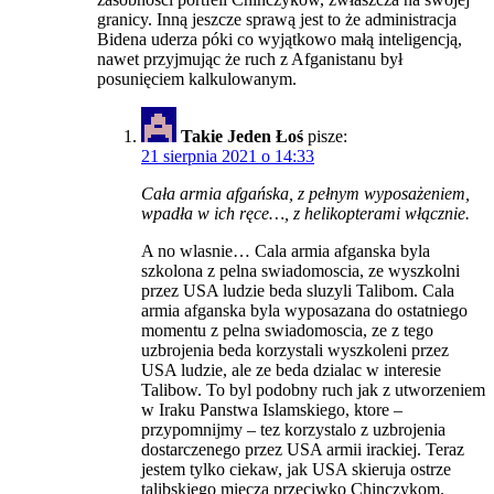
granicy. Inną jeszcze sprawą jest to że administracja
Bidena uderza póki co wyjątkowo małą inteligencją,
nawet przyjmując że ruch z Afganistanu był
posunięciem kalkulowanym.
Takie Jeden Łoś
pisze:
21 sierpnia 2021 o 14:33
Cała armia afgańska, z pełnym wyposażeniem,
wpadła w ich ręce…, z helikopterami włącznie.
A no wlasnie… Cala armia afganska byla
szkolona z pelna swiadomoscia, ze wyszkolni
przez USA ludzie beda sluzyli Talibom. Cala
armia afganska byla wyposazana do ostatniego
momentu z pelna swiadomoscia, ze z tego
uzbrojenia beda korzystali wyszkoleni przez
USA ludzie, ale ze beda dzialac w interesie
Talibow. To byl podobny ruch jak z utworzeniem
w Iraku Panstwa Islamskiego, ktore –
przypomnijmy – tez korzystalo z uzbrojenia
dostarczenego przez USA armii irackiej. Teraz
jestem tylko ciekaw, jak USA skieruja ostrze
talibskiego miecza przeciwko Chinczykom.