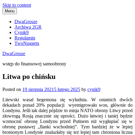
Skip to content
Menu
DwaGrosze
Archiwa 2GR
Cynik9
Regulamin
TwoNuggets
DwaGrosze
wstęp do finansowej samoobrony
Litwa po chińsku
Posted on
19 sierpnia 2021
5 lutego 2025
by
cynik9
Litewski wasal hegemona się wyludnia. W ostatnich dwóch
dekadach ponad 20% populacji wyemigrowało won, głównie do
Londynu. Jeśli tak dalej pójdzie to misja NATO obrony Litwy przed
złowrogą Rosją znacznie się uprości. Dużo łatwiej i taniej będzie
wzmocnić obronę Londynu przed Putinem niż wygłupiać się w
obronę pustawej „flanki wschodniej”. Tym bardziej że w lepiej
bronionym Londynie znalazłaby się też lepiej tam chroniona liczna