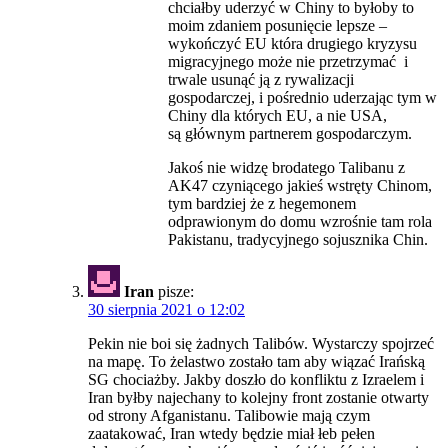
chciałby uderzyć w Chiny to byłoby to
moim zdaniem posunięcie lepsze –
wykończyć EU która drugiego kryzysu
migracyjnego może nie przetrzymać i
trwale usunąć ją z rywalizacji
gospodarczej, i pośrednio uderzając tym w
Chiny dla których EU, a nie USA,
są głównym partnerem gospodarczym.
Jakoś nie widzę brodatego Talibanu z
AK47 czyniącego jakieś wstręty Chinom,
tym bardziej że z hegemonem
odprawionym do domu wzrośnie tam rola
Pakistanu, tradycyjnego sojusznika Chin.
Iran
pisze:
30 sierpnia 2021 o 12:02
Pekin nie boi się żadnych Talibów. Wystarczy spojrzeć
na mapę. To żelastwo zostało tam aby wiązać Irańską
SG chociażby. Jakby doszło do konfliktu z Izraelem i
Iran byłby najechany to kolejny front zostanie otwarty
od strony Afganistanu. Talibowie mają czym
zaatakować, Iran wtedy będzie miał łeb pełen