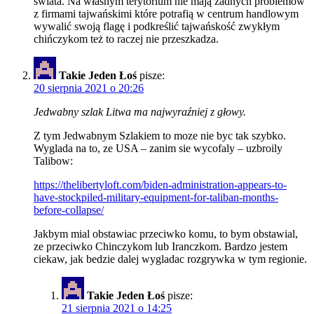
świata. Na własnym terytorium nie mają żadnych problemów
z firmami tajwańskimi które potrafią w centrum handlowym
wywalić swoją flagę i podkreślić tajwańskość zwykłym
chińczykom też to raczej nie przeszkadza.
Takie Jeden Łoś
pisze:
20 sierpnia 2021 o 20:26
Jedwabny szlak Litwa ma najwyraźniej z głowy.
Z tym Jedwabnym Szlakiem to moze nie byc tak szybko.
Wyglada na to, ze USA – zanim sie wycofaly – uzbroily
Talibow:
https://thelibertyloft.com/biden-administration-appears-to-
have-stockpiled-military-equipment-for-taliban-months-
before-collapse/
Jakbym mial obstawiac przeciwko komu, to bym obstawial,
ze przeciwko Chinczykom lub Iranczkom. Bardzo jestem
ciekaw, jak bedzie dalej wygladac rozgrywka w tym regionie.
Takie Jeden Łoś
pisze:
21 sierpnia 2021 o 14:25