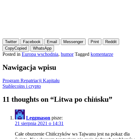
Twitter
Facebook
Email
Messenger
Print
Reddit
Copy
Copied
WhatsApp
Posted in
Europa wschodnia
,
humor
Tagged
komentarze
Nawigacja wpisu
Program Repatriacji Kapitału
Stablecoins i crypto
11 thoughts on “
Litwa po chińsku
”
Leggmason
pisze:
21 sierpnia 2021 o 14:31
Całe oburzenie Chińczyków ws Tajwanu jest na pokaz dla