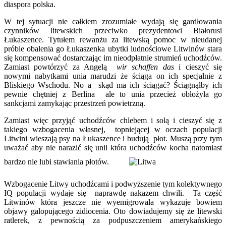
diaspora polska.
W tej sytuacji nie całkiem zrozumiałe wydają się gardłowania
czynników litewskich przeciwko prezydentowi Białorusi
Łukaszence. Tytułem rewanżu za litewską pomoc w nieudanej
próbie obalenia go Łukaszenka ubytki ludnościowe Litwinów stara
się kompensować dostarczając im nieodpłatnie strumień uchodźców.
Zamiast powtórzyć za Angelą
wir schaffen das
i cieszyć się
nowymi nabytkami unia marudzi że ściąga on ich specjalnie z
Bliskiego Wschodu. No a skąd ma ich ściągać? Ściągnąłby ich
pewnie chętniej z Berlina ale to unia przecież obłożyła go
sankcjami zamykając przestrzeń powietrzną.
Zamiast więc przyjąć uchodźców chlebem i solą i cieszyć się z
takiego wzbogacenia własnej, topniejącej w oczach populacji
Litwini wieszają psy na Łukaszence i budują płot. Muszą przy tym
uważać aby nie narazić się unii która uchodźców kocha natomiast
bardzo nie lubi stawiania płotów.
Wzbogacenie Litwy uchodźcami i podwyższenie tym kolektywnego
IQ populacji wydaje się naprawdę nakazem chwili. Ta część
Litwinów która jeszcze nie wyemigrowała wykazuje bowiem
objawy galopującego zidiocenia. Oto dowiadujemy się że litewski
ratlerek, z pewnością za podpuszczeniem amerykańskiego