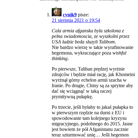
cynik9
pisze:
21 sierpnia 2021 o 19:54
Cala armia afganska byla szkolona z
pelna swiadomoscia, ze wyszkolni przez
USA ludzie beda sluzyli Talibom.
Nie bardzo wierzę w takie wyrafinowanie
hegemona, wykraczające poza
wishful
thinking
.
Po pierwsze, Taliban prędzej wyrżnie
zdrajców i będzie miał rację, jak Khomeini
wyrżnął górny echelon armii szacha w
Iranie. Po drugie, Chiny są za sprytne aby
dać się wciągnąć w taką raczej
prymitywną pułapkę.
Po trzecie, jeśli byłaby to jakaś pułapka to
w pierwszym rzędzie na durni z EU i
spowodowanie tam kolejnego kryzysu
migracyjnego, podobnego do 2015. Jasne
jest bowiem że pół Afganistanu zacznie
teraz szturmować unię… Jeśli hegemon