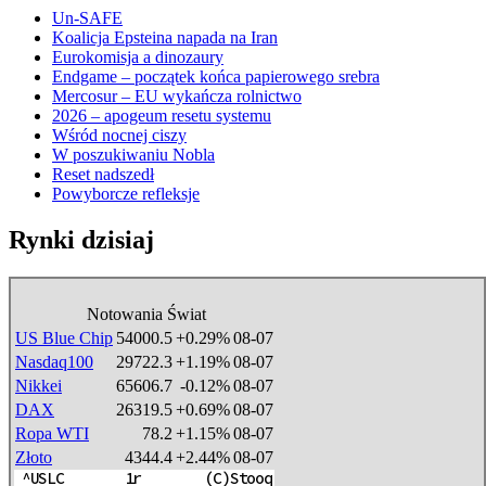
Un-SAFE
Koalicja Epsteina napada na Iran
Eurokomisja a dinozaury
Endgame – początek końca papierowego srebra
Mercosur – EU wykańcza rolnictwo
2026 – apogeum resetu systemu
Wśród nocnej ciszy
W poszukiwaniu Nobla
Reset nadszedł
Powyborcze refleksje
Rynki dzisiaj
Notowania Świat
US Blue Chip
54000.5
+0.29%
08-07
Nasdaq100
29722.3
+1.19%
08-07
Nikkei
65606.7
-0.12%
08-07
DAX
26319.5
+0.69%
08-07
Ropa WTI
78.2
+1.15%
08-07
Złoto
4344.4
+2.44%
08-07