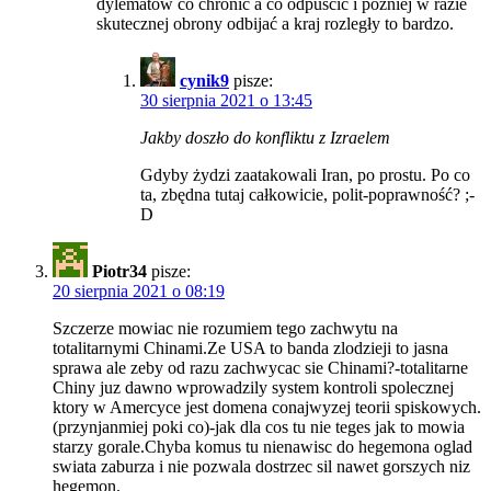
dylematów co chronić a co odpuścić i później w razie
skutecznej obrony odbijać a kraj rozległy to bardzo.
cynik9
pisze:
30 sierpnia 2021 o 13:45
Jakby doszło do konfliktu z Izraelem
Gdyby żydzi zaatakowali Iran, po prostu. Po co
ta, zbędna tutaj całkowicie, polit-poprawność? ;-
D
Piotr34
pisze:
20 sierpnia 2021 o 08:19
Szczerze mowiac nie rozumiem tego zachwytu na
totalitarnymi Chinami.Ze USA to banda zlodzieji to jasna
sprawa ale zeby od razu zachwycac sie Chinami?-totalitarne
Chiny juz dawno wprowadzily system kontroli spolecznej
ktory w Amercyce jest domena conajwyzej teorii spiskowych.
(przynjanmiej poki co)-jak dla cos tu nie teges jak to mowia
starzy gorale.Chyba komus tu nienawisc do hegemona oglad
swiata zaburza i nie pozwala dostrzec sil nawet gorszych niz
hegemon.