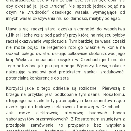
ambarasującej. Sęk w tym że pan Sęk, vel vel Sęk, uparł się
aby określać ją jako „trudną”. Nie sposób jednak pojąć na
czym te „trudności” czeskiego wasala, wymagające od
innych wasali okazywania mu solidarności, miałyby polegać.
Ujawnia się raczej stara czeska skłonność do wasalstwa
(„Hitler Háchę wziął pod pachę”) przy której na miejscu byłoby
raczej okazywanie współczucia. Tym bardziej że wasal czeski
nie może pojąć że Hegemon robi go właśnie w konia na
oczach całego świata, usiłując całkowicie skolonizować jego
kraj. Większa ambasada rosyjska w Czechach jest mu do
tego potrzebna jak psu piąta noga. Wykorzystał więc okazję
nakazując wasalowi pod pretekstem sankcji zredukować
potencjalną konkurencję do zera.
Korzyści jakie z tego odniesie są rozliczne. Pierwszą z
brzegu na przykład jest podkopanie tym szans Rosatomu,
stojącego na czele listy potencjalnych kontrahentów rządu
czeskiego do budowy elektrowni atomowej w Czechach.
Jak może elektrownię atomową budować banda
sabotażystów przemysłowych? Z Rosatomem usuniętym z
przedpola zamówienie to przypadnie bez wątpienia