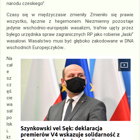
narodu czeskiego”.
Czasy się w międzyczasie zmieniły. Zmieniło się prawie
wszystko, łącznie z hegemonem. Niezmienny pozostaje
jedynie wschodnio-europejski wasalizm, trafnie ujęty przez
byłego urzędnika spraw zagranicznych RP jako robienie „łaski”
wasalowi. Wasalstwo musi być głęboko zakodowane w DNA
wschodnich Europejczyków…
Na
cał
e
sz
cz
ęś
cie
wa
sal
po
lsk
i,
kt