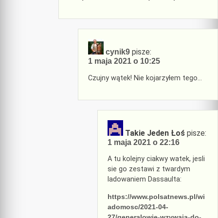
pisze:
cynik9
1 maja 2021 o 10:25
Czujny wątek! Nie kojarzyłem tego…
Takie Jeden Łoś
pisze:
1 maja 2021 o 22:16
A tu kolejny ciakwy watek, jesli
sie go zestawi z twardym
ladowaniem Dassaulta:
https://www.polsatnews.pl/wi
adomosc/2021-04-
27/generalowie-wzywaja-do-