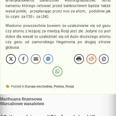
amerykańskiemu bankrutowi Westinghause’owi, temu
samemu którego ratować przed bankructwem będzie także
wasal polski, przepłacając przez nos za atom, podobnie jak
to czyni za F35 i za LNG.
Wiadomo powszechnie bowiem że uzależnianie się od gazu
czy atomu z leżącej za miedzą Rosji jest złe. Jedyne co jest
dobre dla wasali to uzależniać się od dużo droższego atomu
czy gazu od zamorskiego Hegemona po drugiej stronie
globusa.
Posted in
Europa wschodnia
,
Polska
,
Rosja
Nawigacja
Marihuana finansowa
Warcabowe wasalstwo
wpisu