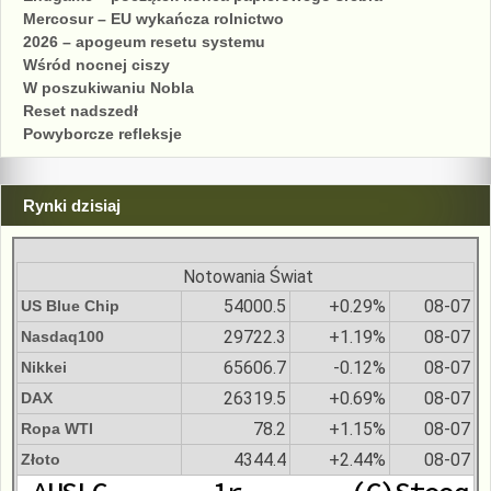
Mercosur – EU wykańcza rolnictwo
2026 – apogeum resetu systemu
Wśród nocnej ciszy
W poszukiwaniu Nobla
Reset nadszedł
Powyborcze refleksje
Rynki dzisiaj
Notowania Świat
54000.5
+0.29%
08-07
US Blue Chip
29722.3
+1.19%
08-07
Nasdaq100
65606.7
-0.12%
08-07
Nikkei
26319.5
+0.69%
08-07
DAX
78.2
+1.15%
08-07
Ropa WTI
4344.4
+2.44%
08-07
Złoto