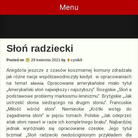
Skip
Menu
to
content
Słoń radziecki
Posted on
29 kwietnia 2021
by
cynik9
Anegdota jeszcze z czasów koszmarnej komuny zdradzała
jak różne nacje współzawodniczyły kiedyś w opracowaniach
na temat
słonia
. Opracowanie amerykańskie miało tytuł
„Amerykański słoń największy i najszybszy”. Rosyjskie „Słoń a
podstawowe problemy marksismu-leninizmu”. Brytyjskie „Jak
ustrzelić słonia siedzącego na drugim słoniu”. Francuskie
„Miłość wśród słoni”. Niemieckie „Krótki wstęp do
zagadnienia słoni” w pięciu tomach. Polskie „Jak odeprzeć
atak słoni nawet w razie ich kompletnego braku”. Najbardziej
jednak wyróżniało się opracowanie czeskie. Jego tytuł
brzmiał: „Słoń radziecki niedoścignionym przykładem dla