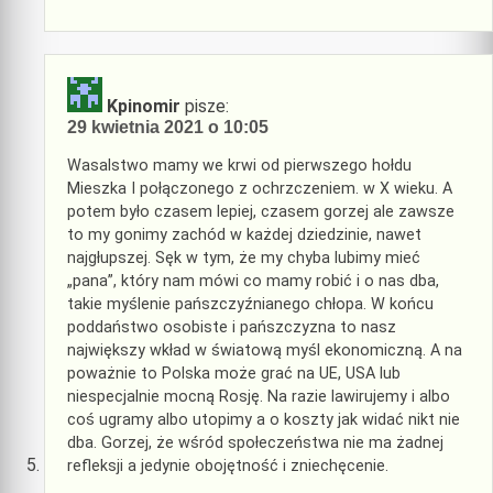
Kpinomir
pisze:
29 kwietnia 2021 o 10:05
Wasalstwo mamy we krwi od pierwszego hołdu
Mieszka I połączonego z ochrzczeniem. w X wieku. A
potem było czasem lepiej, czasem gorzej ale zawsze
to my gonimy zachód w każdej dziedzinie, nawet
najgłupszej. Sęk w tym, że my chyba lubimy mieć
„pana”, który nam mówi co mamy robić i o nas dba,
takie myślenie pańszczyźnianego chłopa. W końcu
poddaństwo osobiste i pańszczyzna to nasz
największy wkład w światową myśl ekonomiczną. A na
poważnie to Polska może grać na UE, USA lub
niespecjalnie mocną Rosję. Na razie lawirujemy i albo
coś ugramy albo utopimy a o koszty jak widać nikt nie
dba. Gorzej, że wśród społeczeństwa nie ma żadnej
refleksji a jedynie obojętność i zniechęcenie.