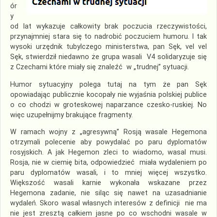
ór
y
od lat wykazuje całkowity brak poczucia rzeczywistości,
przynajmniej stara się to nadrobić poczuciem humoru. I tak
wysoki urzędnik tubylczego ministerstwa, pan Sęk, vel vel
Sęk, stwierdził niedawno że grupa wasali V4 solidaryzuje się
z Czechami które miały się znaleźć w „trudnej” sytuacji.
Humor sytuacyjny polega tutaj na tym że pan Sęk
opowiadając publicznie kocopały nie wyjaśnia polskiej publice
o co chodzi w groteskowej naparzance czesko-ruskiej. No
więc uzupełnijmy brakujące fragmenty.
W ramach wojny z „agresywną” Rosją wasale Hegemona
otrzymali polecenie aby powydalać po paru dyplomatów
rosyjskich. A jak Hegemon zleci to wiadomo, wasal musi.
Rosja, nie w ciemię bita, odpowiedzieć miała wydaleniem po
paru dyplomatów wasali, i to mniej więcej wszystko.
Większość wasali karnie wykonała wskazane przez
Hegemona zadanie, nie siląc się nawet na uzasadnianie
wydaleń. Skoro wasal własnych interesów z definicji nie ma
nie jest zresztą całkiem jasne po co wschodni wasale w