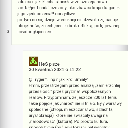
zdrajca nijaki klecha stanisław ze szczepanowa
został/jest nadal czczony jako zbawca kraju i kaganek
jego zjednoczenia!!! obrzydliwe .
po tym co się dzieje w edukacji nie dziwota zę panuje
obojętnośc, zniechęcenie i brak refleksji, potęgowanej
covidoogłupieniem
HeS
pisze:
30 kwietnia 2021 o 11:22
@Tryger:”… np nijaki król Śmiały”
Hmm, przestrzegam przed analizą „zamierzchłej
przeszłości” przez pryzmat wspólczesnych
realiów. Przypominam, że jeszcze 200 lat temu
takie pojęcie jak „naród” nie istniało. Były warstwy
społeczne (chłopi, mieszczaństwo, szlachta,
arystokracja), które nie zwracały uwagi na
„narodowość” (kultura). Po prostu kultura,
sposób bycia (np.) arystokracji był wspólny