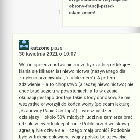
obrony-francji-przed-
islamizmem/
katzone
pisze:
30 kwietnia 2021 o 10:07
Wśród społeczeństwa nie może być żadnej refleksji –
kłania się kilkaset lat niewolnictwa (nazywanego dla
zmylenia przeciwnika „feudalizmem”). A potem
zdziwienie – a to chłopstwo (a raczej niewolnictwo) nie
chce brać udziału w powstaniach, a to w czasie
okupacji gestapo dostaje takie stosy donosów, że nie
wszystkie otworzyli do końca wojny (polecam lekturę
„Szanowny Panie Giestapo”). I wreszcie dzień
dzisiejszy – około 50% młodych ludzi nie zamierza brać
udziału w ewentualnej obronie Polski przed wojskową
agresją. Nie dziwię się – czego mają bronić? Podobnie
było w trakcie osławionej wojny polsko-bolszewickiej: