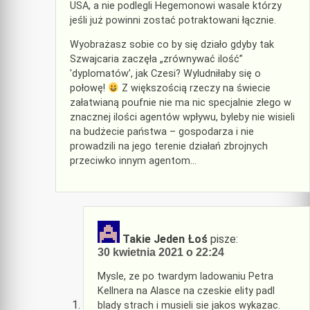
USA, a nie podlegli Hegemonowi wasale którzy
jeśli już powinni zostać potraktowani łącznie.
Wyobrażasz sobie co by się działo gdyby tak
Szwajcaria zaczęła „zrównywać ilość”
'dyplomatów’, jak Czesi? Wyludniłaby się o
połowę!
Z większością rzeczy na świecie
załatwianą poufnie nie ma nic specjalnie złego w
znacznej ilości agentów wpływu, byleby nie wisieli
na budżecie państwa – gospodarza i nie
prowadzili na jego terenie działań zbrojnych
przeciwko innym agentom…
Takie Jeden Łoś
pisze:
30 kwietnia 2021 o 22:24
Mysle, ze po twardym ladowaniu Petra
Kellnera na Alasce na czeskie elity padl
blady strach i musieli sie jakos wykazac.