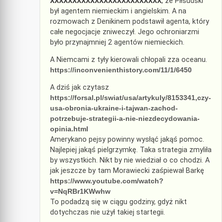
XXXXXXXXXXXXXXXXXXXXXXXXX
, że Piłsudski
był agentem niemieckim i angielskim. A na
rozmowach z Denikinem podstawił agenta, który
całe negocjacje zniweczył. Jego ochroniarzmi
było przynajmniej 2 agentów niemieckich.
A Niemcami z tyły kierowali chłopali zza oceanu.
https://inconvenienthistory.com/11/1/6450
A dziś jak czytasz
https://forsal.pl/swiat/usa/artykuly/8153341,czy-
usa-obronia-ukraine-i-tajwan-zachod-
potrzebuje-strategii-a-nie-niezdecydowania-
opinia.html
Amerykano pejsy powinny wysłąć jakąś pomoc.
Najlepiej jakąś pielgrzymkę. Taka strategia zmyliła
by wszystkich. Nikt by nie wiedział o co chodzi. A
jak jeszcze by tam Morawiecki zaśpiewał Barkę
https://www.youtube.com/watch?
v=NqRBr1KWwhw
To podadzą się w ciągu godziny, gdyż nikt
dotychczas nie użył takiej startegii.