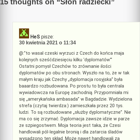
15 thoughts on “
Słoń radziecki
”
HeS
pisze:
30 kwietnia 2021 o 11:34
@:”to wasal czeski wyrzuci z Czech do końca maja
kolejnych sześćdziesięciu kilku 'dyplomatów'”
Ostatni pomysł Czechów to zrównanie ilości
dyplomatów po obu stronach. Wyszło na to, że w tak
małym kraju jak Czechy „dyplomacja rosyjska” była
baaardzo rozbudowana. Po prostu to była centrala
wywiadowcza na Europę zachodnią. Przypomniała mi
się „amerykańska ambasada” w Bagdadzie. Wydzielona
strefa (czytaj twierdza:) zamieszkała przez 20 tys.
ludzi. To są rozbudowane „służby dyplomatyczne”. Nie
ma co się zrzymać. Dyplomacja zawsze idzie w parze
ze szpiegostwem. Moja teoria jest taka, że Czesi
handlowali pól-legalnie bronią i dla zatarcia śladów
wysadzono ten skład. Może nawet handlowali za