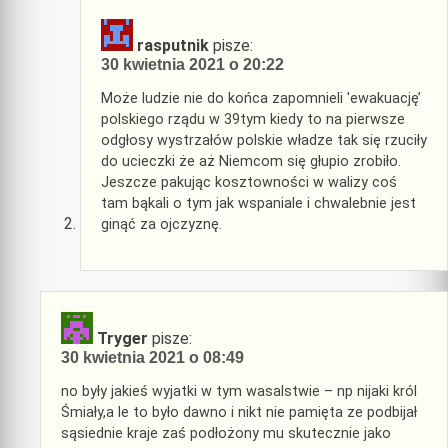
rasputnik
pisze:
30 kwietnia 2021 o 20:22
Może ludzie nie do końca zapomnieli 'ewakuację’
polskiego rządu w 39tym kiedy to na pierwsze
odgłosy wystrzałów polskie władze tak się rzuciły
do ucieczki że aż Niemcom się głupio zrobiło.
Jeszcze pakując kosztowności w walizy coś
tam bąkali o tym jak wspaniale i chwalebnie jest
ginąć za ojczyznę.
Tryger
pisze:
30 kwietnia 2021 o 08:49
no były jakieś wyjatki w tym wasalstwie – np nijaki król
Śmiały,a le to było dawno i nikt nie pamięta ze podbijał
sąsiednie kraje zaś podłożony mu skutecznie jako