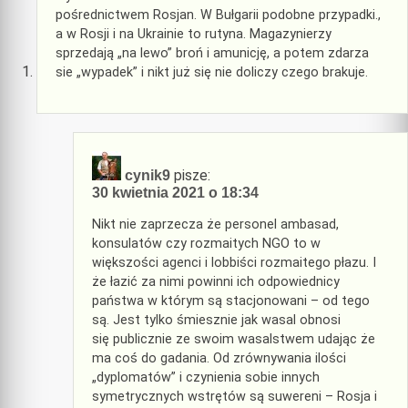
pośrednictwem Rosjan. W Bułgarii podobne przypadki.,
a w Rosji i na Ukrainie to rutyna. Magazynierzy
sprzedają „na lewo” broń i amunicję, a potem zdarza
sie „wypadek” i nikt już się nie doliczy czego brakuje.
pisze:
cynik9
30 kwietnia 2021 o 18:34
Nikt nie zaprzecza że personel ambasad,
konsulatów czy rozmaitych NGO to w
większości agenci i lobbiści rozmaitego płazu. I
że łazić za nimi powinni ich odpowiednicy
państwa w którym są stacjonowani – od tego
są. Jest tylko śmiesznie jak wasal obnosi
się publicznie ze swoim wasalstwem udając że
ma coś do gadania. Od zrównywania ilości
„dyplomatów” i czynienia sobie innych
symetrycznych wstrętów są suwereni – Rosja i