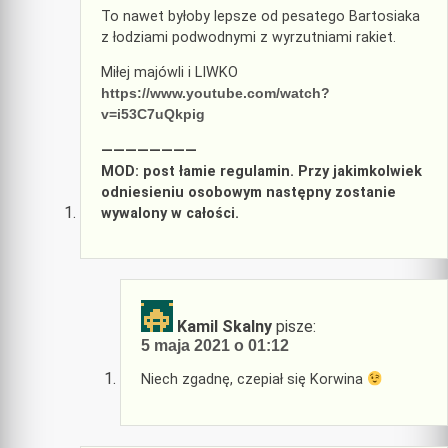
To nawet byłoby lepsze od pesatego Bartosiaka
z łodziami podwodnymi z wyrzutniami rakiet.
Miłej majówli i LIWKO
https://www.youtube.com/watch?
v=i53C7uQkpig
————————
MOD: post łamie regulamin. Przy jakimkolwiek
odniesieniu osobowym następny zostanie
wywalony w całości.
Kamil Skalny
pisze:
5 maja 2021 o 01:12
Niech zgadnę, czepiał się Korwina