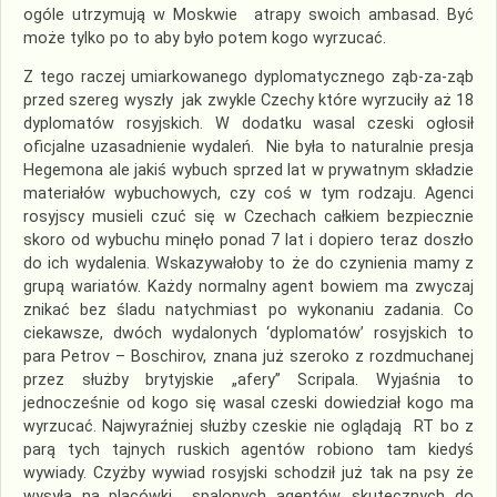
ogóle utrzymują w Moskwie atrapy swoich ambasad. Być
może tylko po to aby było potem kogo wyrzucać.
Z tego raczej umiarkowanego dyplomatycznego ząb-za-ząb
przed szereg wyszły jak zwykle Czechy które wyrzuciły aż 18
dyplomatów rosyjskich. W dodatku wasal czeski ogłosił
oficjalne uzasadnienie wydaleń. Nie była to naturalnie presja
Hegemona ale jakiś wybuch sprzed lat w prywatnym składzie
materiałów wybuchowych, czy coś w tym rodzaju. Agenci
rosyjscy musieli czuć się w Czechach całkiem bezpiecznie
skoro od wybuchu minęło ponad 7 lat i dopiero teraz doszło
do ich wydalenia. Wskazywałoby to że do czynienia mamy z
grupą wariatów. Każdy normalny agent bowiem ma zwyczaj
znikać bez śladu natychmiast po wykonaniu zadania. Co
ciekawsze, dwóch wydalonych ‘dyplomatów’ rosyjskich to
para Petrov – Boschirov, znana już szeroko z rozdmuchanej
przez służby brytyjskie „afery” Scripala. Wyjaśnia to
jednocześnie od kogo się wasal czeski dowiedział kogo ma
wyrzucać. Najwyraźniej służby czeskie nie oglądają RT bo z
parą tych tajnych ruskich agentów robiono tam kiedyś
wywiady. Czyżby wywiad rosyjski schodził już tak na psy że
wysyła na placówki spalonych agentów, skutecznych do