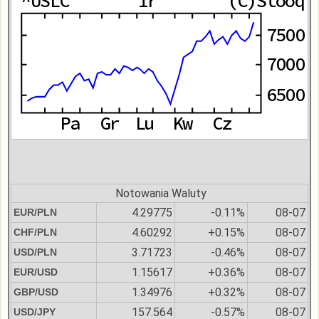
Notowania Waluty
4.29775
-0.11%
08-07
EUR/PLN
4.60292
+0.15%
08-07
CHF/PLN
3.71723
-0.46%
08-07
USD/PLN
1.15617
+0.36%
08-07
EUR/USD
1.34976
+0.32%
08-07
GBP/USD
157.564
-0.57%
08-07
USD/JPY