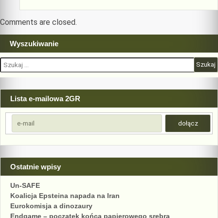
Comments are closed.
Wyszukiwanie
Szukaj:
Lista e-mailowa 2GR
Ostatnie wpisy
Un-SAFE
Koalicja Epsteina napada na Iran
Eurokomisja a dinozaury
Endgame – początek końca papierowego srebra