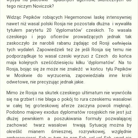
tego niczym Noviczok?
Widząc Pepików robiących Hegemonowi laskę intensywniej
nawet niż wasal polski Rosja nie pozostała dłużna i wywaliła
tytułem parytetu 20 ‘dyplomatów’ czeskich. To wasala
czeskiego i jego oficerów prowadzących jednak tak
zaskoczyło że narobili rabanu żądając od Rosji
cofnięcia
tych wydaleń. Zapowiedzieli też że jeśli Rosja się temu nie
podporządkuje to wasal czeski wyrzuci z Czech do końca
maja kolejnych sześćdziesięciu kilku 'dyplomatów’. Na to
Rosja, bojąc się że może nie znaleźć w końcu tylu Pepików
w Moskwie do wyrzucenia, zapowiedziała inne kroki
odwetowe, nie precyzując jednak jakie.
Mimo że Rosja na skutek czeskiego ultimatum nie wywróciła
się na grzbiet i nie błaga o pokój to rura czeskiemu wasalowi
w całej tej groteskowej aferze zaczyna powoli mięknąć.
Podobno majowy exodus dyplomatów rosyjskich nie jest już
dłużej pewnikiem a poszukiwania formuły pozwalającej
zachować twarz wasalowi trwają. Sytuację można by
określić mianem śmiesznej, rozrywkowej, względnie