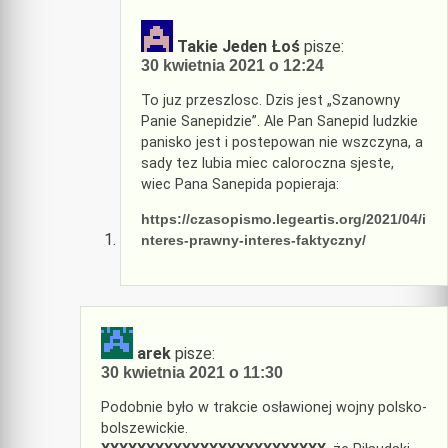
Takie Jeden Łoś
pisze:
30 kwietnia 2021 o 12:24
To juz przeszlosc. Dzis jest „Szanowny
Panie Sanepidzie”. Ale Pan Sanepid ludzkie
panisko jest i postepowan nie wszczyna, a
sady tez lubia miec caloroczna sjeste,
wiec Pana Sanepida popieraja:
https://czasopismo.legeartis.org/2021/04/i
nteres-prawny-interes-faktyczny/
arek
pisze:
30 kwietnia 2021 o 11:30
Podobnie było w trakcie osławionej wojny polsko-
bolszewickie.