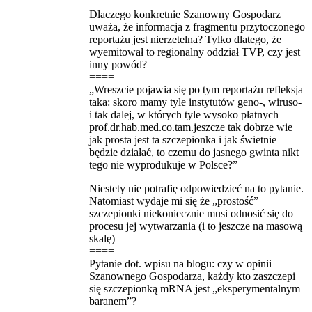
Dlaczego konkretnie Szanowny Gospodarz
uważa, że informacja z fragmentu przytoczonego
reportażu jest nierzetelna? Tylko dlatego, że
wyemitował to regionalny oddział TVP, czy jest
inny powód?
====
„Wreszcie pojawia się po tym reportażu refleksja
taka: skoro mamy tyle instytutów geno-, wiruso-
i tak dalej, w których tyle wysoko płatnych
prof.dr.hab.med.co.tam.jeszcze tak dobrze wie
jak prosta jest ta szczepionka i jak świetnie
będzie działać, to czemu do jasnego gwinta nikt
tego nie wyprodukuje w Polsce?”
Niestety nie potrafię odpowiedzieć na to pytanie.
Natomiast wydaje mi się że „prostość”
szczepionki niekoniecznie musi odnosić się do
procesu jej wytwarzania (i to jeszcze na masową
skalę)
====
Pytanie dot. wpisu na blogu: czy w opinii
Szanownego Gospodarza, każdy kto zaszczepi
się szczepionką mRNA jest „eksperymentalnym
baranem”?