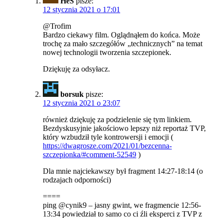
HeS
pisze:
12 stycznia 2021 o 17:01
@Trofim
Bardzo ciekawy film. Oglądnąłem do końca. Może
trochę za mało szczegółów „technicznych” na temat
nowej technologii tworzenia szczepionek.
Dziękuję za odsyłacz.
borsuk
pisze:
12 stycznia 2021 o 23:07
również dziękuję za podzielenie się tym linkiem.
Bezdyskusyjnie jakościowo lepszy niż reportaż TVP,
który wzbudził tyle kontrowersji i emocji (
https://dwagrosze.com/2021/01/bezcenna-
szczepionka/#comment-52549
)
Dla mnie najciekawszy był fragment 14:27-18:14 (o
rodzajach odporności)
====
ping @cynik9 – jasny gwint, we fragmencie 12:56-
13:34 powiedział to samo co ci źli eksperci z TVP z