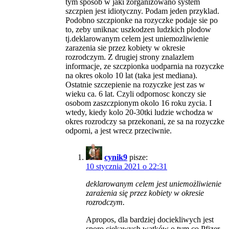
tym sposob w jaki zorganizowano system
szczpien jest idiotyczny. Podam jeden przyklad.
Podobno szczpionke na rozyczke podaje sie po
to, zeby uniknac uszkodzen ludzkich plodow
tj.deklarowanym celem jest uniemozliwienie
zarazenia sie przez kobiety w okresie
rozrodczym. Z drugiej strony znalazlem
informacje, ze szczpionka uodparnia na rozyczke
na okres okolo 10 lat (taka jest mediana).
Ostatnie szczepienie na rozyczke jest zas w
wieku ca. 6 lat. Czyli odpornosc konczy sie
osobom zaszczpionym okolo 16 roku zycia. I
wtedy, kiedy kolo 20-30tki ludzie wchodza w
okres rozrodczy sa przekonani, ze sa na rozyczke
odporni, a jest wrecz przeciwnie.
cynik9
pisze:
10 stycznia 2021 o 22:31
deklarowanym celem jest uniemożliwienie
zarażenia się przez kobiety w okresie
rozrodczym.
Apropos, dla bardziej dociekliwych jest
sporo ciekawych wątków o tym co Pfizer