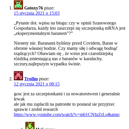
Gotoxy76
pisze:
15 stycznia 2021 o 15:03
„Pytanie dot. wpisu na blogu: czy w opinii Szanownego
Gospodarza, każdy kto zaszczepi się szczepionką mRNA jest
„eksperymentalnym baranem”?”
Niestety nie. Baranami byliśmy przed Covidem, Baran w
obronie własnej bodzie. Czy mamy siłę i odwagę bodnąć
rządzących? Obawiam się , że wirus jest czarodziejską
różdżką zmieniającą nas z baranów w karaluchy,
szczury,najlepszym wypadku świnie.
Trofim
pisze:
12 stycznia 2021 o 08:15
gosc jest za szczepionkami i za nowatorstwem i generalnie
lewak
ale jak mu zaplacili na patronite to postaral sie przyjrzec
sprawie i zrobil research
https://www.youtube.com/watch?v=m61CNfqZrLo&amp
;