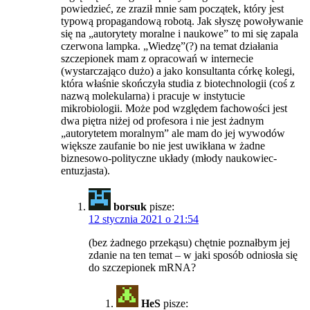
powiedzieć, ze zraził mnie sam początek, który jest
typową propagandową robotą. Jak słyszę powoływanie
się na „autorytety moralne i naukowe” to mi się zapala
czerwona lampka. „Wiedzę”(?) na temat działania
szczepionek mam z opracowań w internecie
(wystarczająco dużo) a jako konsultanta córkę kolegi,
która właśnie skończyła studia z biotechnologii (coś z
nazwą molekularna) i pracuje w instytucie
mikrobiologii. Może pod względem fachowości jest
dwa piętra niżej od profesora i nie jest żadnym
„autorytetem moralnym” ale mam do jej wywodów
większe zaufanie bo nie jest uwikłana w żadne
biznesowo-polityczne układy (młody naukowiec-
entuzjasta).
borsuk
pisze:
12 stycznia 2021 o 21:54
(bez żadnego przekąsu) chętnie poznałbym jej
zdanie na ten temat – w jaki sposób odniosła się
do szczepionek mRNA?
HeS
pisze: