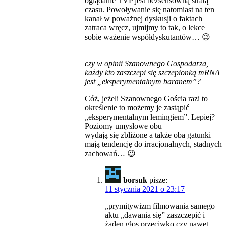
oglądanie TVP jest bezsensowną stratą
czasu. Powoływanie się natomiast na ten
kanał w poważnej dyskusji o faktach
zatraca wręcz, ujmijmy to tak, o lekce
sobie ważenie współdyskutantów… 😉
——————–
czy w opinii Szanownego Gospodarza,
każdy kto zaszczepi się szczepionką mRNA
jest „eksperymentalnym baranem”?
Cóż, jeżeli Szanownego Gościa razi to
określenie to możemy je zastąpić
„eksperymentalnym lemingiem”. Lepiej?
Poziomy umysłowe obu
wydają się zbliżone a także oba gatunki
mają tendencję do irracjonalnych, stadnych
zachowań… 😉
borsuk
pisze:
11 stycznia 2021 o 23:17
„prymitywizm filmowania samego
aktu „dawania się” zaszczepić i
żaden głos przeciwko czy nawet