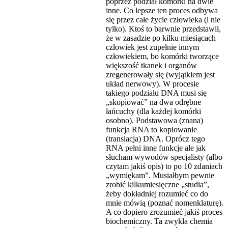
poprzez podział komórki na dwie
inne. Co lepsze ten proces odbywa
się przez całe życie człowieka (i nie
tylko). Ktoś to barwnie przedstawił,
że w zasadzie po kilku miesiącach
człowiek jest zupełnie innym
człowiekiem, bo komórki tworzące
większość tkanek i organów
zregenerowały się (wyjątkiem jest
układ nerwowy). W procesie
takiego podziału DNA musi się
„skopiować” na dwa odrębne
łańcuchy (dla każdej komórki
osobno). Podstawowa (znana)
funkcja RNA to kopiowanie
(translacja) DNA. Oprócz tego
RNA pełni inne funkcje ale jak
słucham wywodów specjalisty (albo
czytam jakiś opis) to po 10 zdaniach
„wymiękam”. Musiałbym pewnie
zrobić kilkumiesięczne „studia”,
żeby dokładniej rozumieć co do
mnie mówią (poznać nomenklaturę).
A co dopiero zrozumieć jakiś proces
biochemiczny. Ta zwykła chemia