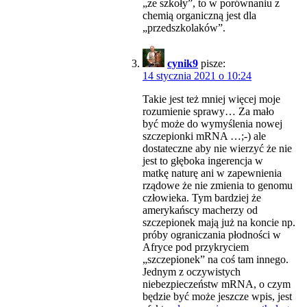
„ze szkoły”, to w porównaniu z
chemią organiczną jest dla
„przedszkolaków”.
cynik9
pisze:
14 stycznia 2021 o 10:24
Takie jest też mniej więcej moje
rozumienie sprawy… Za mało
być może do wymyślenia nowej
szczepionki mRNA …;-) ale
dostateczne aby nie wierzyć że nie
jest to głęboka ingerencja w
matkę naturę ani w zapewnienia
rządowe że nie zmienia to genomu
człowieka. Tym bardziej że
amerykańscy macherzy od
szczepionek mają już na koncie np.
próby ograniczania płodności w
Afryce pod przykryciem
„szczepionek” na coś tam innego.
Jednym z oczywistych
niebezpieczeństw mRNA, o czym
będzie być może jeszcze wpis, jest