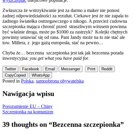
wyszczepiać
miejscowe populacje.
Zwłaszcza że wstrzykiwanie jest za darmo a maker nie ponosi
żadnej odpowiedzialności za rezultat. Ciekawe jest że nie zapala to
żadnego światełka ostrzegawczego u nikogo. A przecież cudowna
szczepionka mająca chronić przed straszliwym wirusem powinna
być właśnie droga, może po $1000 za zastrzyk? Kolejki chętnych
powinny ustawiać się od rana. Pani Jandy może na to nie stać ale
tow. Millera, z jego gażą europosła, stać na pewno…
Chyba że… bezcenna szczepionka jest tak jak bezcenna porada
inwestycyjna:
you get what you have paid for.
Twitter
Facebook
Email
Messenger
Print
Reddit
Copy
Copied
WhatsApp
Posted in
Polska
,
samoobrona obywatelska
Nawigacja wpisu
Porozumienie EU – Chiny
Szczepionka na komunizm
39 thoughts on “
Bezcenna szczepionka
”