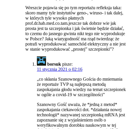
Wreszcie pojawia się po tym reportażu refleksja taka:
skoro mamy tyle instytutów geno-, wiruso- i tak dalej,
w których tyle wysoko płatnych
prof.dr.hab.med.co.tam.jeszcze tak dobrze wie jak
prosta jest ta szczepionka i jak świetnie będzie działać,
to czemu do jasnego gwinta nikt tego nie wyprodukuje
w Polsce? Jaką wiarygodność ma rząd twierdząc że
potrafi wyprodukować samochód elektryczny a nie jest
w stanie wyprodukować „prostej” szczepionki”?
borsuk
pisze:
11 stycznia 2021 o 02:16
„co skłania Szanownego Gościa do mniemania
że reportaże TVP są najlepszą metodą
zaspokajania głodu wiedzy na temat szczepionek
w ogóle a covid-19 w szczególności”
Szanowny Gość uważa, że *jedną z metod*
zaspokajania ciekawości dot. *działania nowej
technologii* nazywanej szczepionką mRNA jest
zapoznanie się z wyjaśnieniem osób o
weryfikowalnym dorobku naukowym w tej