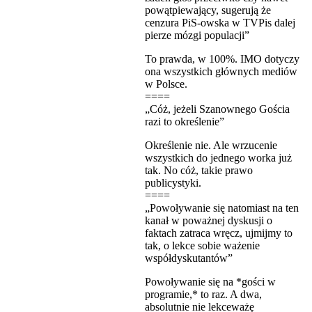
powątpiewający, sugerują że
cenzura PiS-owska w TVPis dalej
pierze mózgi populacji”
To prawda, w 100%. IMO dotyczy
ona wszystkich głównych mediów
w Polsce.
====
„Cóż, jeżeli Szanownego Gościa
razi to określenie”
Określenie nie. Ale wrzucenie
wszystkich do jednego worka już
tak. No cóż, takie prawo
publicystyki.
====
„Powoływanie się natomiast na ten
kanał w poważnej dyskusji o
faktach zatraca wręcz, ujmijmy to
tak, o lekce sobie ważenie
współdyskutantów”
Powoływanie się na *gości w
programie,* to raz. A dwa,
absolutnie nie lekceważę