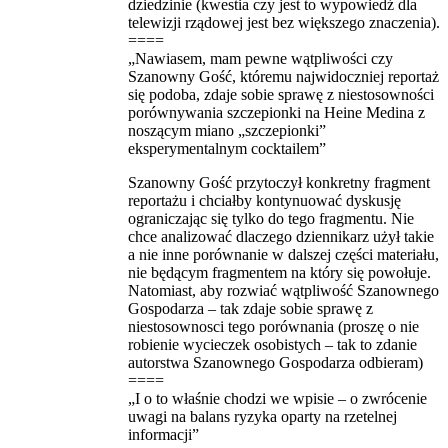
dziedzinie (kwestia czy jest to wypowiedź dla
telewizji rządowej jest bez większego znaczenia).
====
„Nawiasem, mam pewne wątpliwości czy
Szanowny Gość, któremu najwidoczniej reportaż
się podoba, zdaje sobie sprawę z niestosowności
porównywania szczepionki na Heine Medina z
noszącym miano „szczepionki”
eksperymentalnym cocktailem”
Szanowny Gość przytoczył konkretny fragment
reportażu i chciałby kontynuować dyskusję
ograniczając się tylko do tego fragmentu. Nie
chce analizować dlaczego dziennikarz użył takie
a nie inne porównanie w dalszej części materiału,
nie będącym fragmentem na który się powołuje.
Natomiast, aby rozwiać wątpliwość Szanownego
Gospodarza – tak zdaje sobie sprawę z
niestosownosci tego porównania (proszę o nie
robienie wycieczek osobistych – tak to zdanie
autorstwa Szanownego Gospodarza odbieram)
====
„I o to właśnie chodzi we wpisie – o zwrócenie
uwagi na balans ryzyka oparty na rzetelnej
informacji”