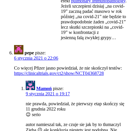
efekt
pulmonary immunopathology
.
Jeżeli szczepieni dzisiaj „na covid-
19” zaczną padać masowo w rok
później „na covid-21” nie będzie to
prawdopodobnie żaden „covid-21”
lecz skutki szczepionki na „covid-
19” w konfrontacji z
jesienną falą zwykłej grypy…
pepe
pisze:
6 stycznia 2021 o 22:06
Co więcej Pfizer jasno powiedział, że nie skończył testów:
https://clinicaltrials.gov/ct2/show/NCT04368728
Mamoń
pisze:
9 stycznia 2021 o 19:17
nie prawda, powiedział, że pierwszy etap skończy się
11 grudnia 2022 roku
😉 serio
autor namieszal tak, ze czuje sie jak by to tlumaczyl
Zieba 😉 ale konkluzja niestety jest podobna. Nie