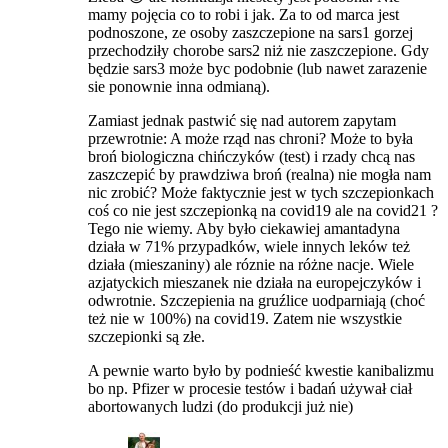
mamy pojęcia co to robi i jak. Za to od marca jest
podnoszone, ze osoby zaszczepione na sars1 gorzej
przechodziły chorobe sars2 niż nie zaszczepione. Gdy
będzie sars3 może byc podobnie (lub nawet zarazenie
sie ponownie inna odmianą).
Zamiast jednak pastwić się nad autorem zapytam
przewrotnie: A może rząd nas chroni? Może to była
broń biologiczna chińczyków (test) i rzady chcą nas
zaszczepić by prawdziwa broń (realna) nie mogła nam
nic zrobić? Może faktycznie jest w tych szczepionkach
coś co nie jest szczepionką na covid19 ale na covid21 ?
Tego nie wiemy. Aby było ciekawiej amantadyna
działa w 71% przypadków, wiele innych leków też
działa (mieszaniny) ale róznie na różne nacje. Wiele
azjatyckich mieszanek nie działa na europejczyków i
odwrotnie. Szczepienia na gruźlice uodparniają (choć
też nie w 100%) na covid19. Zatem nie wszystkie
szczepionki są złe.
A pewnie warto było by podnieść kwestie kanibalizmu
bo np. Pfizer w procesie testów i badań używał ciał
abortowanych ludzi (do produkcji już nie)