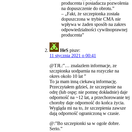
producenta i posiadacza pozwolenia
na dopuszczenie do obrotu.”
– „Fakt, że szczepionka została
dopuszczona w trybie CMA nie
wpływa w żaden sposób na zakres
odpowiedzialności cywilnoprawnej
producenta”
HeS
pisze:
11 stycznia 2021 o 00:41
@TJŁ:”… znalazlem informacje, ze
szczpionka uodparnia na rozyczke na
okres okolo 10 lat ”
To ja mam inną ciekawą informację.
Przeczytałem gdzieś, że szczepienie na
odrę (lub ospę; nie pomnę dokładnie) daje
odporność na ~12 lat, a przechorowanie tej
choroby daje odporność do końca życia.
Wygląda mi na to, że szczepienia zawsze
dają odporność ograniczoną w czasie.
@:”Bo szczepionki sa w ogole dobre.
Serio.”