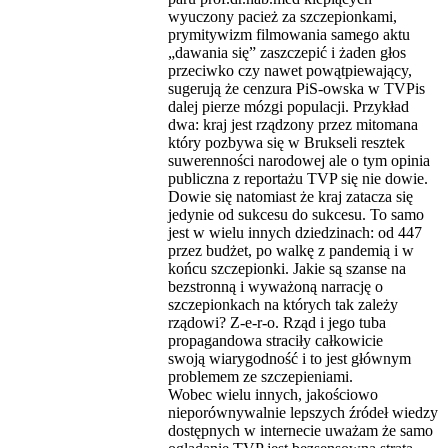
wyuczony pacież za szczepionkami,
prymitywizm filmowania samego aktu
„dawania się” zaszczepić i żaden głos
przeciwko czy nawet powątpiewający,
sugerują że cenzura PiS-owska w TVPis
dalej pierze mózgi populacji. Przykład
dwa: kraj jest rządzony przez mitomana
który pozbywa się w Brukseli resztek
suwerenności narodowej ale o tym opinia
publiczna z reportażu TVP się nie dowie.
Dowie się natomiast że kraj zatacza się
jedynie od sukcesu do sukcesu. To samo
jest w wielu innych dziedzinach: od 447
przez budżet, po walkę z pandemią i w
końcu szczepionki. Jakie są szanse na
bezstronną i wyważoną narrację o
szczepionkach na których tak zależy
rządowi? Z-e-r-o. Rząd i jego tuba
propagandowa straciły całkowicie
swoją wiarygodność i to jest głównym
problemem ze szczepieniami.
Wobec wielu innych, jakościowo
nieporównywalnie lepszych źródeł wiedzy
dostępnych w internecie uważam że samo