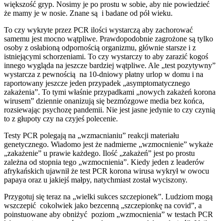
większość gryp. Nosimy je po prostu w sobie, aby nie powiedzieć
że mamy je w nosie. Znane są i badane od pół wieku.
To czy wykryte przez PCR ilości wystarczą aby zachorować
samemu jest mocno wątpliwe. Prawdopodobnie zagrożone są tylko
osoby z osłabioną odpornością organizmu, głównie starsze i z
istniejącymi schorzeniami. To czy wystarczy to aby zarazić kogoś
innego wygląda na jeszcze bardziej wątpliwe. Ale „test pozytywny”
wystarcza z pewnością na 10-dniowy płatny urlop w domu i na
raportowany jeszcze jeden przypadek „asymptomatycznego
zakażenia”. To tymi właśnie przypadkami „nowych zakażeń korona
wirusem” dziennie onanizują się bezmózgowe media bez końca,
rozsiewając psychozę pandemii. Nie jest jasne jedynie to czy czynią
to z głupoty czy na czyjeś polecenie.
Testy PCR polegają na „wzmacnianiu” reakcji materiału
genetycznego. Wiadomo jest że nadmierne „wzmocnienie” wykaże
„zakażenie” u prawie każdego. Ilość „zakażeń” jest po prostu
zależna od stopnia tego „wzmocnienia”. Kiedy jeden z leaderów
afrykańskich ujawnił że test PCR korona wirusa wykrył w owocu
papaya oraz u jakiejś małpy, natychmiast został wyciszony.
Przygotuj się teraz na „wielki sukces szczepionek”. Ludziom mogą
wszczepić cokolwiek jako bezcenną „szczepionkę na covid”, a
poinstuowane aby obniżyć poziom „wzmocnienia” w testach PCR