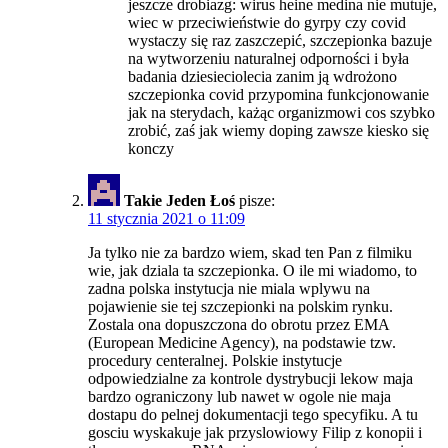
jeszcze drobiazg: wirus heine medina nie mutuje,
wiec w przeciwieństwie do gyrpy czy covid
wystaczy się raz zaszczepić, szczepionka bazuje
na wytworzeniu naturalnej odporności i była
badania dziesieciolecia zanim ją wdrożono
szczepionka covid przypomina funkcjonowanie
jak na sterydach, każąc organizmowi cos szybko
zrobić, zaś jak wiemy doping zawsze kiesko się
konczy
Takie Jeden Łoś
pisze:
11 stycznia 2021 o 11:09
Ja tylko nie za bardzo wiem, skad ten Pan z filmiku
wie, jak dziala ta szczepionka. O ile mi wiadomo, to
zadna polska instytucja nie miala wplywu na
pojawienie sie tej szczepionki na polskim rynku.
Zostala ona dopuszczona do obrotu przez EMA
(European Medicine Agency), na podstawie tzw.
procedury centeralnej. Polskie instytucje
odpowiedzialne za kontrole dystrybucji lekow maja
bardzo ograniczony lub nawet w ogole nie maja
dostapu do pelnej dokumentacji tego specyfiku. A tu
gosciu wyskakuje jak przyslowiowy Filip z konopii i