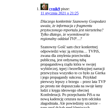
cynik9
pisze:
11 stycznia 2021 o 21:25
Dlaczego konkretnie Szanowny Gospodarz
uważa, że informacja z fragmentu
przytoczonego reportażu jest nierzetelna?
Tylko dlatego, że wyemitował to
regionalny oddział TVP…?
Szanowny Gość sam chce konkretnej
odpowiedzi więc ją otrzyma… TVPiS,
zwana dla zmylenia przeciwnika
publiczną, jest ordynarną tubą
propagandową rządu która w swojej
wybiórczej, tępej i bezrefleksyjnej narracji
przewyższa wszystko to co było za Gierka
i jego propagandy sukcesu. Przykład
pierwszy lepszy z brzegu – przez lata TVP
po prostu nie dopuszczała na swoje łamy
ludzi z kręgu ideowego obecnej
Konfederacji. Po przepchaniu PiS-u na
nową kadencję cenzura na tym odcinku
złagodniała. Ale powiedzmy szczerze –
paru prof.dr.hab.med klepiących