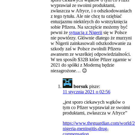
wyprawiał ze swoimi produktami,
zwłaszcza w Afryce, i o odszkodowaniach
z tego tytułu. Ale nie chcę tu oziębiać
entuzjazmu niektórych do wstrzyknięcia
sobie Pfizera. Na szczęście możemy być
pewni że
sytuacja z Nigerii
się w Polsce
nie powtórzy. Głównie dlatego że murzyni
w Nigerii zainkasowali odszkodowanie za
szkody zaś w Polsce zwolnili Pfizera
awansem ze wszelkiej odpowiedzialności.
W ten sposób $32B które Pfizer zgarnie w
2021 do spółki z Moderną będzie
niezagrożone… 😉
borsuk
pisze:
11 stycznia 2021 o 02:56
„jest sporo ciekawych wątków o
tym co Pfizer wyprawiał ze swoimi
produktami, zwłaszcza w Afryce”
https://www.theguardian.com/world/20
nigeria-meningitis-drug-
compensation