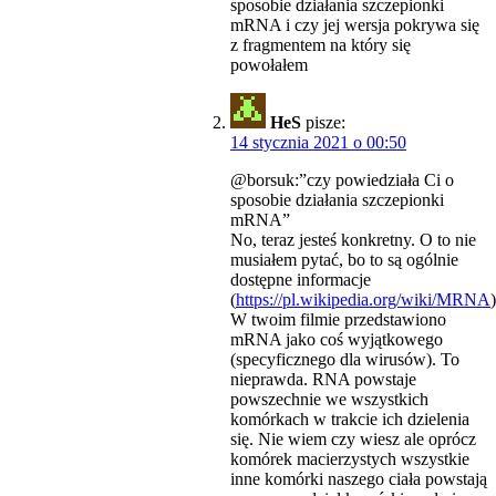
sposobie działania szczepionki
mRNA i czy jej wersja pokrywa się
z fragmentem na który się
powołałem
HeS
pisze:
14 stycznia 2021 o 00:50
@borsuk:”czy powiedziała Ci o
sposobie działania szczepionki
mRNA”
No, teraz jesteś konkretny. O to nie
musiałem pytać, bo to są ogólnie
dostępne informacje
(
https://pl.wikipedia.org/wiki/MRNA
)
W twoim filmie przedstawiono
mRNA jako coś wyjątkowego
(specyficznego dla wirusów). To
nieprawda. RNA powstaje
powszechnie we wszystkich
komórkach w trakcie ich dzielenia
się. Nie wiem czy wiesz ale oprócz
komórek macierzystych wszystkie
inne komórki naszego ciała powstają