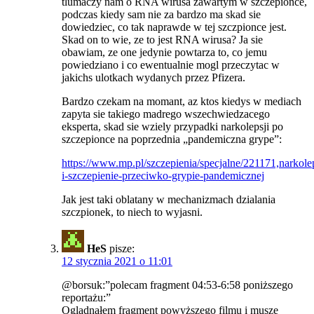
tlumaczy nam o RNA wirusa zawartym w szczepionce,
podczas kiedy sam nie za bardzo ma skad sie
dowiedziec, co tak naprawde w tej szczpionce jest.
Skad on to wie, ze to jest RNA wirusa? Ja sie
obawiam, ze one jedynie powtarza to, co jemu
powiedziano i co ewentualnie mogl przeczytac w
jakichs ulotkach wydanych przez Pfizera.
Bardzo czekam na momant, az ktos kiedys w mediach
zapyta sie takiego madrego wszechwiedzacego
eksperta, skad sie wziely przypadki narkolepsji po
szczepionce na poprzednia „pandemiczna grype”:
https://www.mp.pl/szczepienia/specjalne/221171,narkole
i-szczepienie-przeciwko-grypie-pandemicznej
Jak jest taki oblatany w mechanizmach dzialania
szczpionek, to niech to wyjasni.
HeS
pisze:
12 stycznia 2021 o 11:01
@borsuk:”polecam fragment 04:53-6:58 poniższego
reportażu:”
Oglądnąłem fragment powyższego filmu i muszę