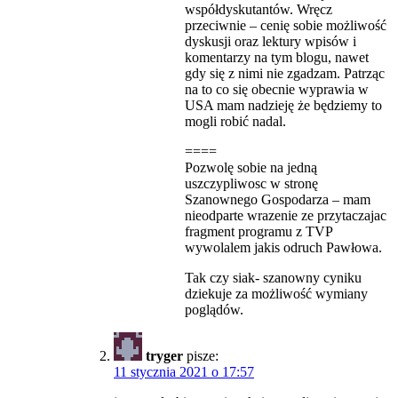
współdyskutantów. Wręcz
przeciwnie – cenię sobie możliwość
dyskusji oraz lektury wpisów i
komentarzy na tym blogu, nawet
gdy się z nimi nie zgadzam. Patrząc
na to co się obecnie wyprawia w
USA mam nadzieję że będziemy to
mogli robić nadal.
====
Pozwolę sobie na jedną
uszczypliwosc w stronę
Szanownego Gospodarza – mam
nieodparte wrazenie ze przytaczajac
fragment programu z TVP
wywolalem jakis odruch Pawłowa.
Tak czy siak- szanowny cyniku
dziekuje za możliwość wymiany
poglądów.
tryger
pisze:
11 stycznia 2021 o 17:57