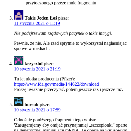
przytoczonego przeze mnie fragmentu
Takie Jeden Łoś
pisze:
11 stycznia 2021 o 11:19
Nie podejrzewam rządowych pacynek o takie intrygi.
Pewnie, ze nie. Ale rzad sprytnie to wykorzystal naglasniajac
sprawe w mediach.
krzysztof
pisze:
10 stycznia 2021 o 21:19
Tu jet ulotka producenta (Pfizer):
https://www.fda.gov/media/144622/download
Proszę uważnie przeczytać, potem jeszcze raz i jeszcze raz.
borsuk
pisze:
10 stycznia 2021 o 17:59
Odnośnie poniższego fragmentu tego wpisu:
'Zasugerujemy aby omijać przynajmniej „szczepionki” oparte
na genetycznej manipulacji mRNA. Te oparte na wirusowym