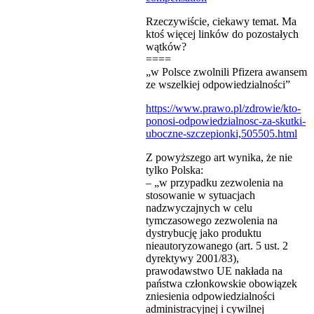
Rzeczywiście, ciekawy temat. Ma
ktoś więcej linków do pozostałych
wątków?
====
„w Polsce zwolnili Pfizera awansem
ze wszelkiej odpowiedzialności”
https://www.prawo.pl/zdrowie/kto-
ponosi-odpowiedzialnosc-za-skutki-
uboczne-szczepionki,505505.html
Z powyższego art wynika, że nie
tylko Polska:
– „w przypadku zezwolenia na
stosowanie w sytuacjach
nadzwyczajnych w celu
tymczasowego zezwolenia na
dystrybucję jako produktu
nieautoryzowanego (art. 5 ust. 2
dyrektywy 2001/83),
prawodawstwo UE nakłada na
państwa członkowskie obowiązek
zniesienia odpowiedzialności
administracyjnej i cywilnej