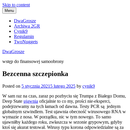
Skip to content
Menu
DwaGrosze
Archiwa 2GR
Cynik9
Regulamin
TwoNuggets
DwaGrosze
wstęp do finansowej samoobrony
Bezcenna szczepionka
Posted on
5 stycznia 2021
5 lutego 2025
by
cynik9
W sam raz na czas, zaraz po pozbyciu się Trumpa z Białego Domu,
Deep State
ujawnia
oficjalnie to co my, prości nie-eksperci,
podejrzewamy na tych łamach od dawna. Testy PCR są jednym
globalnym szwindlem. Test ujawnia obecność wirusowego RNA w
wymazie z nosa. W porządku, nic w tym nowego. To samo
ujawniłby każdego roku, zwłaszcza w sezonie grypowym, gdyby
ktoś się akurat testował. Wirusy typu korona odpowiedzialne są za