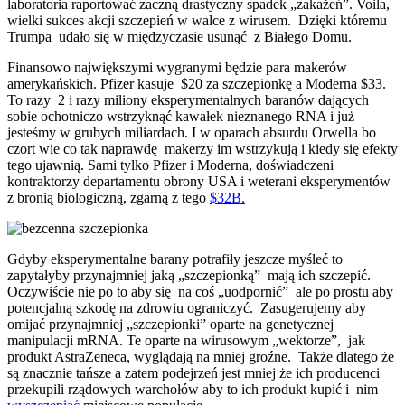
laboratoria raportować zaczną drastyczny spadek „zakażeń”. Voila,
wielki sukces akcji szczepień w walce z wirusem. Dzięki któremu
Trumpa udało się w międzyczasie usunąć z Białego Domu.
Finansowo największymi wygranymi będzie para makerów
amerykańskich. Pfizer kasuje $20 za szczepionkę a Moderna $33.
To razy 2 i razy miliony eksperymentalnych baranów dających
sobie ochotniczo wstrzyknąć kawałek nieznanego RNA i już
jesteśmy w grubych miliardach. I w oparach absurdu Orwella bo
czort wie co tak naprawdę makerzy im wstrzykują i kiedy się efekty
tego ujawnią. Sami tylko Pfizer i Moderna, doświadczeni
kontraktorzy departamentu obrony USA i weterani eksperymentów
z bronią biologiczną, zgarną z tego
$32B.
Gdyby eksperymentalne barany potrafiły jeszcze myśleć to
zapytałyby przynajmniej jaką „szczepionką” mają ich szczepić.
Oczywiście nie po to aby się na coś „uodpornić” ale po prostu aby
potencjalną szkodę na zdrowiu ograniczyć. Zasugerujemy aby
omijać przynajmniej „szczepionki” oparte na genetycznej
manipulacji mRNA. Te oparte na wirusowym „wektorze”, jak
produkt AstraZeneca, wyglądają na mniej groźne. Także dlatego że
są znacznie tańsze a zatem podejrzeń jest mniej że ich producenci
przekupili rządowych warchołów aby to ich produkt kupić i nim