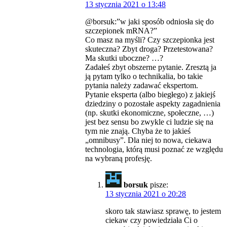
13 stycznia 2021 o 13:48
@borsuk:”w jaki sposób odniosła się do
szczepionek mRNA?”
Co masz na myśli? Czy szczepionka jest
skuteczna? Zbyt droga? Przetestowana?
Ma skutki uboczne? …?
Zadałeś zbyt obszerne pytanie. Zresztą ja
ją pytam tylko o technikalia, bo takie
pytania należy zadawać ekspertom.
Pytanie eksperta (albo biegłego) z jakiejś
dziedziny o pozostałe aspekty zagadnienia
(np. skutki ekonomiczne, społeczne, …)
jest bez sensu bo zwykle ci ludzie się na
tym nie znają. Chyba że to jakieś
„omnibusy”. Dla niej to nowa, ciekawa
technologia, którą musi poznać ze względu
na wybraną profesję.
borsuk
pisze:
13 stycznia 2021 o 20:28
skoro tak stawiasz sprawę, to jestem
ciekaw czy powiedziała Ci o