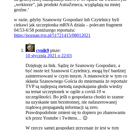
„wektorze”, jak produkt AstraZeneca, wyglądają na mniej
groźne.’
w razie, gdyby Szanowny Gospodarz lub Czytelnicy byli
ciekawi jak szczepionka mRNA dziala – polecam fragment
04:53-6:58 poniższego reportażu:
https://poznan.tvp.pl/51721415/08012021
cynik9
pisze:
10 stycznia 2021 o 22:03
Dziękuję za link. Sądzę że Szanowny Gospodarz, a
być może też Szanowni Czytelnicy, mogą być bardziej
zainteresowani w czym innym. A mianowicie w tym co
skłania Szanownego Gościa do mniemania że reportaże
TVP są najlepszą metodą zaspokajania głodu wiedzy
na temat szczepionek w ogóle a covid-19 w
szczególności. Bo jeśli o gospodarza chodzi to szanse
na uzyskanie tam bezstronnej, nie nafaszerowanej
rządową propagandą informacji są zero.
Prawdopodobnie zmieni się to dopiero po zbanowaniu
ich przez Youtube i Twittera… 😉
W rzeczy samej gospodarz przyznaje że jest w tym