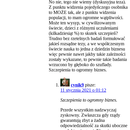
No nie, tego nie wiemy (dyskusyjna teza).
Z punktu widzenia pojedyńczego osobnika
to MOŻE tak, ale z punktu widzenia
populacji, to mam ogromne wątpliwości.
Może ten wysyp, w cywilizowanym
świecie, dzieci z różnymi uczuleniami
(kilkadziesiąt %) to skutek szczepień?
Trudno bez rzetelnych badań formułować
jakieś rozsądne tezy, a we współczesnym
świecie nauka to jedna z dziedzin biznesu
więc pewnie nawet jakby takie zależności
zostały wykazane, to pewnie takie badania
wrzucono by głęboko do szuflady.
Szczepienia to ogromny biznes.
cynik9
pisze:
11 stycznia 2021 o 01:12
Szczepienia to ogromny biznes.
Przede wszystkim nadzwyczaj
zyskowny. Zwłaszcza gdy rządy
gwarantują zbyt a żadna
odpowiedzialność za skutki uboczne