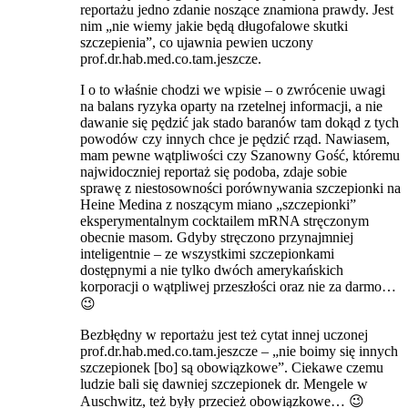
reportażu jedno zdanie noszące znamiona prawdy. Jest
nim „nie wiemy jakie będą długofalowe skutki
szczepienia”, co ujawnia pewien uczony
prof.dr.hab.med.co.tam.jeszcze.
I o to właśnie chodzi we wpisie – o zwrócenie uwagi
na balans ryzyka oparty na rzetelnej informacji, a nie
dawanie się pędzić jak stado baranów tam dokąd z tych
powodów czy innych chce je pędzić rząd. Nawiasem,
mam pewne wątpliwości czy Szanowny Gość, któremu
najwidoczniej reportaż się podoba, zdaje sobie
sprawę z niestosowności porównywania szczepionki na
Heine Medina z noszącym miano „szczepionki”
eksperymentalnym cocktailem mRNA stręczonym
obecnie masom. Gdyby stręczono przynajmniej
inteligentnie – ze wszystkimi szczepionkami
dostępnymi a nie tylko dwóch amerykańskich
korporacji o wątpliwej przeszłości oraz nie za darmo…
😉
Bezbłędny w reportażu jest też cytat innej uczonej
prof.dr.hab.med.co.tam.jeszcze – „nie boimy się innych
szczepionek [bo] są obowiązkowe”. Ciekawe czemu
ludzie bali się dawniej szczepionek dr. Mengele w
Auschwitz, też były przecież obowiązkowe… 😉