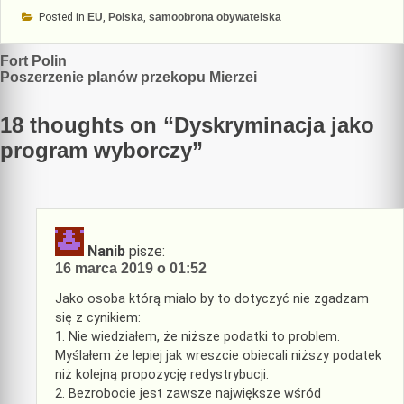
Posted in
EU
,
Polska
,
samoobrona obywatelska
Nawigacja
Fort Polin
Poszerzenie planów przekopu Mierzei
wpisu
18 thoughts on “
Dyskryminacja jako
program wyborczy
”
Nanib
pisze:
16 marca 2019 o 01:52
Jako osoba którą miało by to dotyczyć nie zgadzam
się z cynikiem:
1. Nie wiedziałem, że niższe podatki to problem.
Myślałem że lepiej jak wreszcie obiecali niższy podatek
niż kolejną propozycję redystrybucji.
2. Bezrobocie jest zawsze największe wśród