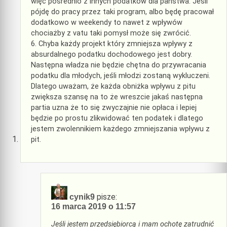
więc pośrednio z innych podatków dla państwa. Jeśli
pójdę do pracy przez taki program, albo będę pracował
dodatkowo w weekendy to nawet z wpływów
chociażby z vatu taki pomysł może się zwrócić.
6. Chyba każdy projekt który zmniejsza wpływy z
absurdalnego podatku dochodowego jest dobry.
Następna władza nie będzie chętna do przywracania
podatku dla młodych, jeśli młodzi zostaną wykluczeni.
Dlatego uważam, że każda obniżka wpływu z pitu
zwiększa szansę na to że wreszcie jakaś następna
partia uzna że to się zwyczajnie nie opłaca i lepiej
będzie po prostu zlikwidować ten podatek i dlatego
jestem zwolennikiem każdego zmniejszania wpływu z
pit.
pisze:
cynik9
16 marca 2019 o 11:57
Jeśli jestem przedsiębiorcą i mam ochotę zatrudnić