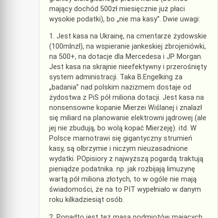
mający dochód 500zł miesięcznie już płaci
wysokie podatki), bo „nie ma kasy”. Dwie uwagi:
1. Jest kasa na Ukrainę, na cmentarze żydowskie
(100mlnzł), na wspieranie jankeskiej zbrojeniówki,
na 500+, na dotacje dla Mercedesa i JP Morgan.
Jest kasa na skrajnie nieefektywny i przerośnięty
system administracji. Taka B.Engelking za
„badania” nad polskim nazizmem dostaje od
żydostwa z PiS pół miliona dotacji. Jest kasa na
nonsensowne kopanie Mierzei Wiślanej i znalazł
się miliard na planowanie elektrowni jądrowej (ale
jej nie zbudują, bo wolą kopać Mierzeję). itd. W
Polsce marnotrawi się gigantyczny strumień
kasy, są olbrzymie i niczym nieuzasadnione
wydatki. POpisiory z najwyższą pogardą traktują
pieniądze podatnika. np. jak rozbijają limuzynę
wartą pół miliona złotych, to w ogóle nie mają
świadomości, że na to PIT wypełniało w danym
roku kilkadziesiąt osób.
2. Ponadto jest też masa podmiotów mających