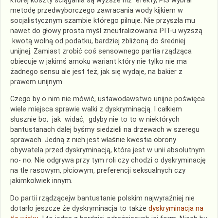
której koszty ściągania są wyższe niż efekty, PiS wybrał
metodę przedwyborczego zawracania wody kijkiem w
socjalistycznym szambie którego pilnuje. Nie przyszła mu
nawet do głowy prosta myśl zneutralizowania PIT-u wyższą
kwotą wolną od podatku, bardziej zbliżoną do średniej
unijnej. Zamiast zrobić coś sensownego partia rządząca
obiecuje w jakimś amoku wariant który nie tylko nie ma
żadnego sensu ale jest też, jak się wydaje, na bakier z
prawem unijnym.
Czego by o nim nie mówić, ustawodawstwo unijne poświęca
wiele miejsca sprawie walki z dyskryminacją. I całkiem
słusznie bo, jak widać, gdyby nie to to w niektórych
bantustanach dalej byśmy siedzieli na drzewach w szeregu
sprawach. Jedną z nich jest właśnie kwestia obrony
obywatela przed dyskryminacją, która jest w unii absolutnym
no- no. Nie odgrywa przy tym roli czy chodzi o dyskryminację
na tle rasowym, płciowym, preferencji seksualnych czy
jakimkolwiek innym.
Do partii rządzącejw bantustanie polskim najwyraźniej nie
dotarło jeszcze że dyskryminacja to także
dyskryminacja na