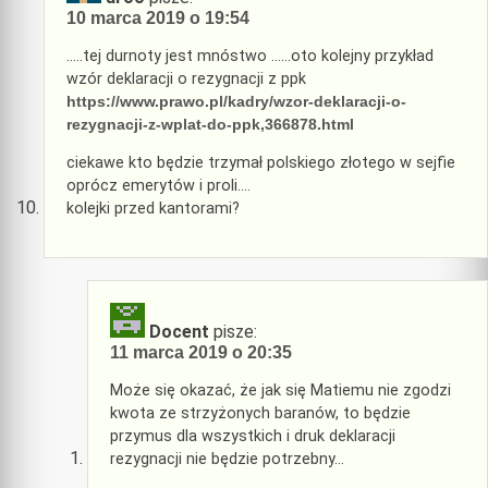
10 marca 2019 o 19:54
…..tej durnoty jest mnóstwo ……oto kolejny przykład
wzór deklaracji o rezygnacji z ppk
https://www.prawo.pl/kadry/wzor-deklaracji-o-
rezygnacji-z-wplat-do-ppk,366878.html
ciekawe kto będzie trzymał polskiego złotego w sejfie
oprócz emerytów i proli….
kolejki przed kantorami?
Docent
pisze:
11 marca 2019 o 20:35
Może się okazać, że jak się Matiemu nie zgodzi
kwota ze strzyżonych baranów, to będzie
przymus dla wszystkich i druk deklaracji
rezygnacji nie będzie potrzebny…