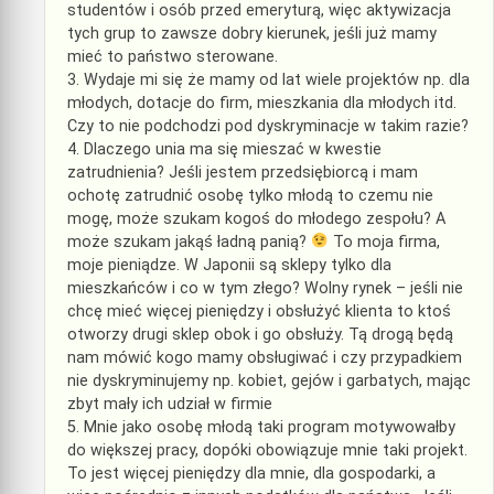
studentów i osób przed emeryturą, więc aktywizacja
tych grup to zawsze dobry kierunek, jeśli już mamy
mieć to państwo sterowane.
3. Wydaje mi się że mamy od lat wiele projektów np. dla
młodych, dotacje do firm, mieszkania dla młodych itd.
Czy to nie podchodzi pod dyskryminacje w takim razie?
4. Dlaczego unia ma się mieszać w kwestie
zatrudnienia? Jeśli jestem przedsiębiorcą i mam
ochotę zatrudnić osobę tylko młodą to czemu nie
mogę, może szukam kogoś do młodego zespołu? A
może szukam jakąś ładną panią?
To moja firma,
moje pieniądze. W Japonii są sklepy tylko dla
mieszkańców i co w tym złego? Wolny rynek – jeśli nie
chcę mieć więcej pieniędzy i obsłużyć klienta to ktoś
otworzy drugi sklep obok i go obsłuży. Tą drogą będą
nam mówić kogo mamy obsługiwać i czy przypadkiem
nie dyskryminujemy np. kobiet, gejów i garbatych, mając
zbyt mały ich udział w firmie
5. Mnie jako osobę młodą taki program motywowałby
do większej pracy, dopóki obowiązuje mnie taki projekt.
To jest więcej pieniędzy dla mnie, dla gospodarki, a