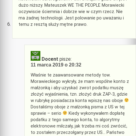
dużo niższy. Mateuszek WE THE PEOPLE Morawiecki
oczywiscie ściemnia i dobrze wie w czym rzecz. Nie
ma żadnej technologii. Jest polowanie po uważaniu i
temu z resztą służy mętne prawo.
Docent
pisze:
11 marca 2019 o 20:32
Właśnie te zaawansowane metody tow.
Morawieckiego wykryły, że mam wspólne konto z
małżonką i aby uzyskać zwrot podatku muszę
złożyć wyjaśnienia, tzn. złożyć druk ZAP-3, gdzie
w rubrykę posiadacza konta wpiszę nas oboje
Dostaliśmy oboje z małżonką pisma z US w tej
sprawie – serio
Kiedy wykonywałem dopłatę
podatku z tego samego konta, to algorytmy
elektronowe milczały, jak trzeba mi coś zwrócić,
to zostałem przeczołgany przez US… Państwo