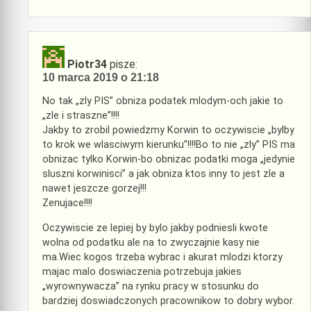
Piotr34
pisze:
10 marca 2019 o 21:18
No tak „zly PIS” obniza podatek mlodym-och jakie to
„zle i straszne”!!!!
Jakby to zrobil powiedzmy Korwin to oczywiscie „bylby
to krok we wlasciwym kierunku”!!!!Bo to nie „zly” PIS ma
obnizac tylko Korwin-bo obnizac podatki moga „jedynie
sluszni korwinisci” a jak obniza ktos inny to jest zle a
nawet jeszcze gorzej!!!
Zenujace!!!!
Oczywiscie ze lepiej by bylo jakby podniesli kwote
wolna od podatku ale na to zwyczajnie kasy nie
ma.Wiec kogos trzeba wybrac i akurat mlodzi ktorzy
majac malo doswiaczenia potrzebuja jakies
„wyrownywacza” na rynku pracy w stosunku do
bardziej doswiadczonych pracownikow to dobry wybor.