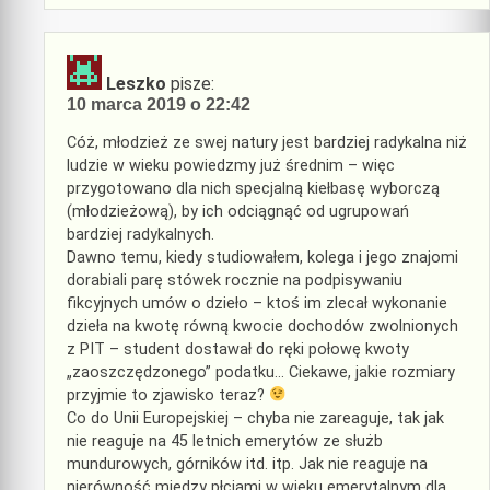
Leszko
pisze:
10 marca 2019 o 22:42
Cóż, młodzież ze swej natury jest bardziej radykalna niż
ludzie w wieku powiedzmy już średnim – więc
przygotowano dla nich specjalną kiełbasę wyborczą
(młodzieżową), by ich odciągnąć od ugrupowań
bardziej radykalnych.
Dawno temu, kiedy studiowałem, kolega i jego znajomi
dorabiali parę stówek rocznie na podpisywaniu
fikcyjnych umów o dzieło – ktoś im zlecał wykonanie
dzieła na kwotę równą kwocie dochodów zwolnionych
z PIT – student dostawał do ręki połowę kwoty
„zaoszczędzonego” podatku… Ciekawe, jakie rozmiary
przyjmie to zjawisko teraz?
Co do Unii Europejskiej – chyba nie zareaguje, tak jak
nie reaguje na 45 letnich emerytów ze służb
mundurowych, górników itd. itp. Jak nie reaguje na
nierówność między płciami w wieku emerytalnym dla