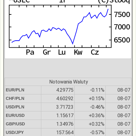
Notowania Waluty
4.29775
-0.11%
08-07
EUR/PLN
4.60292
+0.15%
08-07
CHF/PLN
3.71723
-0.46%
08-07
USD/PLN
1.15617
+0.36%
08-07
EUR/USD
1.34976
+0.32%
08-07
GBP/USD
157.564
-0.57%
08-07
USD/JPY