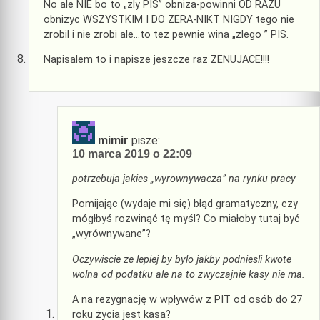
No ale NIE bo to „zly PIS” obniza-powinni OD RAZU
obnizyc WSZYSTKIM I DO ZERA-NIKT NIGDY tego nie
zrobil i nie zrobi ale…to tez pewnie wina „zlego ” PIS.
Napisalem to i napisze jeszcze raz ZENUJACE!!!!
mimir
pisze:
10 marca 2019 o 22:09
potrzebuja jakies „wyrownywacza” na rynku pracy
Pomijając (wydaje mi się) błąd gramatyczny, czy
mógłbyś rozwinąć tę myśl? Co miałoby tutaj być
„wyrównywane”?
Oczywiscie ze lepiej by bylo jakby podniesli kwote
wolna od podatku ale na to zwyczajnie kasy nie ma.
A na rezygnację w wpływów z PIT od osób do 27
roku życia jest kasa?