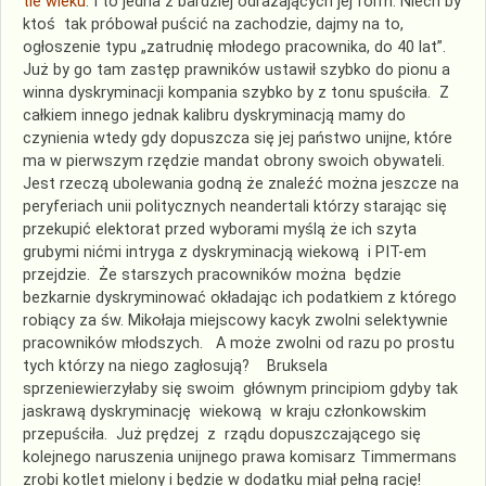
tle wieku
. I to jedna z bardziej odrażających jej form. Niech by
ktoś tak próbował puścić na zachodzie, dajmy na to,
ogłoszenie typu „zatrudnię młodego pracownika, do 40 lat”.
Już by go tam zastęp prawników ustawił szybko do pionu a
winna dyskryminacji kompania szybko by z tonu spuściła. Z
całkiem innego jednak kalibru dyskryminacją mamy do
czynienia wtedy gdy dopuszcza się jej państwo unijne, które
ma w pierwszym rzędzie mandat obrony swoich obywateli.
Jest rzeczą ubolewania godną że znaleźć można jeszcze na
peryferiach unii politycznych neandertali którzy starając się
przekupić elektorat przed wyborami myślą że ich szyta
grubymi nićmi intryga z dyskryminacją wiekową i PIT-em
przejdzie. Że starszych pracowników można będzie
bezkarnie dyskryminować okładając ich podatkiem z którego
robiący za św. Mikołaja miejscowy kacyk zwolni selektywnie
pracowników młodszych. A może zwolni od razu po prostu
tych którzy na niego zagłosują? Bruksela
sprzeniewierzyłaby się swoim głównym principiom gdyby tak
jaskrawą dyskryminację wiekową w kraju członkowskim
przepuściła. Już prędzej z rządu dopuszczającego się
kolejnego naruszenia unijnego prawa komisarz Timmermans
zrobi kotlet mielony i będzie w dodatku miał pełną rację!