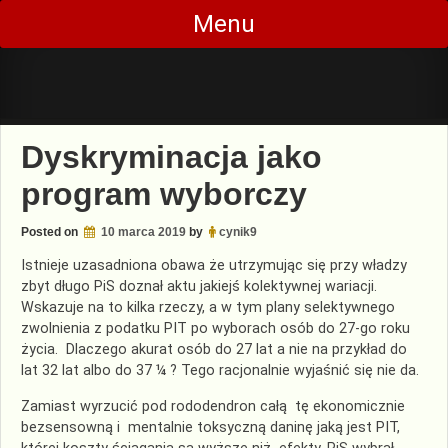
Skip
Menu
to
content
Dyskryminacja jako
program wyborczy
Posted on
10 marca 2019
by
cynik9
Istnieje uzasadniona obawa że utrzymując się przy władzy
zbyt długo PiS doznał aktu jakiejś kolektywnej wariacji.
Wskazuje na to kilka rzeczy, a w tym plany selektywnego
zwolnienia z podatku PIT po wyborach osób do 27-go roku
życia. Dlaczego akurat osób do 27 lat a nie na przykład do
lat 32 lat albo do 37 ¼ ? Tego racjonalnie wyjaśnić się nie da.
Zamiast wyrzucić pod rododendron całą tę ekonomicznie
bezsensowną i mentalnie toksyczną daninę jaką jest PIT,