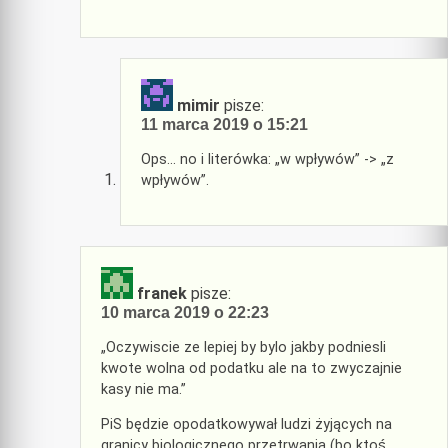
mimir
pisze:
11 marca 2019 o 15:21
Ops… no i literówka: „w wpływów” -> „z
wpływów”.
franek
pisze:
10 marca 2019 o 22:23
„Oczywiscie ze lepiej by bylo jakby podniesli
kwote wolna od podatku ale na to zwyczajnie
kasy nie ma.”
PiS będzie opodatkowywał ludzi żyjących na
granicy biologicznego przetrwania (bo ktoś