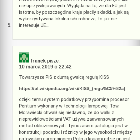
nie-uprzywilejowanych. Wygląda na to, że dla EU jest
istotne, by poszczególne kraje płaciły składki, a jak są
wykorzystywana lokalna siła robocza, to już nie
interesuje UE…
franek
pisze:
10 marca 2019 o 22:42
Towarzysze PiS z dumą gwałcą regułę KISS
https://pl.wikipedia.org/wiki/KISS_(regu%C5%82a)
dzięki temu system podatkowy przypomina procesor
Pentium wykonany w technologii lampowej. Tow.
Morawiecki chwalił się niedawno, że do walki z
nieprawidłowościami VAT używa zaawansowanych
metod obliczeniowych. Tymczasem patologia jest w
konstrukcji podatku i różnicy w jego wysokości między
natowskim euroregionem Polin a krajami gdzie on jest