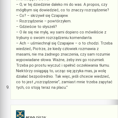
– O, w tej dziedzinie daleko mi do was. A propos, czy
mógłbym się dowiedzieć, co to znaczy rozrządzenie?
– Co? – skrzywił się Czapajew.
– Rozrządzenie – powtórzyłem.
– Gdzieście to słyszeli?
– O ile się nie mylę, wy sami dopiero co mówiliście z
trybuny o swoim rozrządzeniu komendanta.
– Ach – uśmiechnął się Czapajew – o to chodzi. Trzeba
wiedzieć, Piotrze, że kiedy człowiek rozmawia z
masami, nie ma żadnego znaczenia, czy sam rozumie
wypowiadane słowa. Ważne, żeby inni go rozumieli.
Trzeba po prostu wyczuć i spełnić oczekiwania tłumu.
Niektórzy osiągają to, ucząc się języka mas, ja wolę
działać bezpośrednio. Tak więc, jeśli chcecie wiedzieć,
co to jest „rozrządzenie”, zamiast mnie trzeba zapytać
tych, co stoją teraz na placu.”
aroo
pisze: