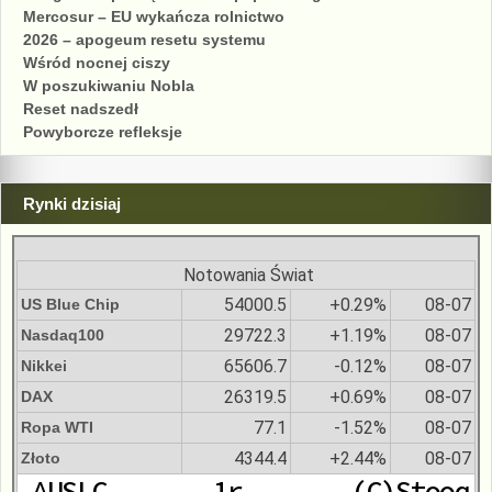
Mercosur – EU wykańcza rolnictwo
2026 – apogeum resetu systemu
Wśród nocnej ciszy
W poszukiwaniu Nobla
Reset nadszedł
Powyborcze refleksje
Rynki dzisiaj
Notowania Świat
54000.5
+0.29%
08-07
US Blue Chip
29722.3
+1.19%
08-07
Nasdaq100
65606.7
-0.12%
08-07
Nikkei
26319.5
+0.69%
08-07
DAX
77.1
-1.52%
08-07
Ropa WTI
4344.4
+2.44%
08-07
Złoto