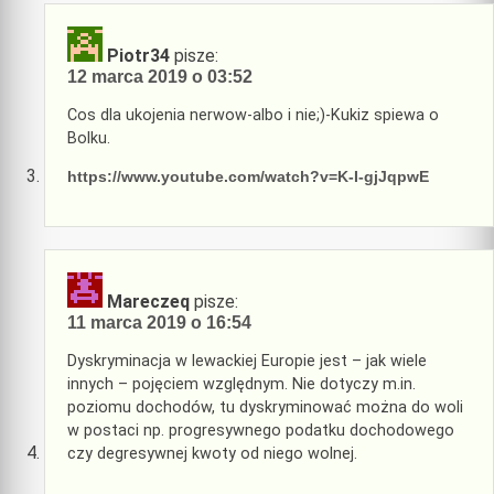
Piotr34
pisze:
12 marca 2019 o 03:52
Cos dla ukojenia nerwow-albo i nie;)-Kukiz spiewa o
Bolku.
https://www.youtube.com/watch?v=K-I-gjJqpwE
Mareczeq
pisze:
11 marca 2019 o 16:54
Dyskryminacja w lewackiej Europie jest – jak wiele
innych – pojęciem względnym. Nie dotyczy m.in.
poziomu dochodów, tu dyskryminować można do woli
w postaci np. progresywnego podatku dochodowego
czy degresywnej kwoty od niego wolnej.