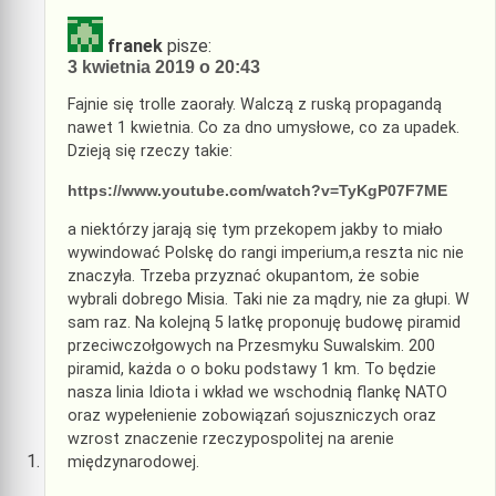
franek
pisze:
3 kwietnia 2019 o 20:43
Fajnie się trolle zaorały. Walczą z ruską propagandą
nawet 1 kwietnia. Co za dno umysłowe, co za upadek.
Dzieją się rzeczy takie:
https://www.youtube.com/watch?v=TyKgP07F7ME
a niektórzy jarają się tym przekopem jakby to miało
wywindować Polskę do rangi imperium,a reszta nic nie
znaczyła. Trzeba przyznać okupantom, że sobie
wybrali dobrego Misia. Taki nie za mądry, nie za głupi. W
sam raz. Na kolejną 5 latkę proponuję budowę piramid
przeciwczołgowych na Przesmyku Suwalskim. 200
piramid, każda o o boku podstawy 1 km. To będzie
nasza linia Idiota i wkład we wschodnią flankę NATO
oraz wypełenienie zobowiązań sojuszniczych oraz
wzrost znaczenie rzeczypospolitej na arenie
międzynarodowej.