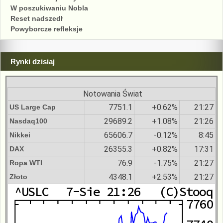
W poszukiwaniu Nobla
Reset nadszedł
Powyborcze refleksje
Rynki dzisiaj
Notowania Świat
7751.1
+0.62%
21:27
US Large Cap
29689.2
+1.08%
21:26
Nasdaq100
65606.7
-0.12%
8:45
Nikkei
26355.3
+0.82%
17:31
DAX
76.9
-1.75%
21:27
Ropa WTI
4348.1
+2.53%
21:27
Złoto