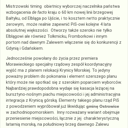
Mistrzowski timing obietnicy wyborczej naczelnika państwa
wzbogacenia
de facto
kraju o 60 km nowej linii brzegowej
Bałtyku, od Elbląga po Ujście, i to kosztem netto praktycznie
zerowym, może realnie zapewnić PiS-owi kolejne 4 lata
absolutnej większości. Otworzy także szeroko nie tylko
Elblągowi ale również Tolkmicku, Fromborkowi i innym
portom nad dawnym Zalewem włączenie się do konkurencji z
Gdynią i Gdańskiem.
Jednocześnie powołany do życia przez premiera
Morawieckiego specjalny rządowy zespół koordynacyjny
wyjść ma z planem relokacji Krynicy Morskiej. To jedyny
poważny problem do pokonania i element szerszego planu
który może nie spotkać się z szerokim poparciem wyborców.
Najbardziej prawdopodobna wydaje się kasacja leżącej na
bursztyno-nośnym piachu miejscowości i jej administracyjna
integracja z Krynicą górską. Elementy takiego planu rząd PiS
z powodzeniem wypróbował już likwidując
gminę Ostrowice
w zachodniopomorskiem. Inny rozważany wariant obejmuje
przeniesienie miejscowości, łącznie z jej charakterystyczną
latarnią morską, na południowy brzeg dawnego Zalewu