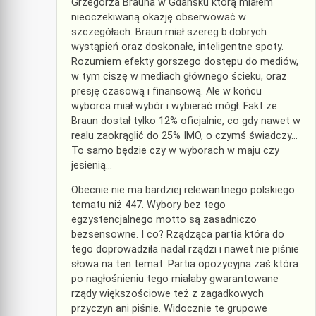
Grzegorza Brauna w Gdańsku którą miałem
nieoczekiwaną okazję obserwować w
szczegółach. Braun miał szereg b.dobrych
wystąpień oraz doskonałe, inteligentne spoty.
Rozumiem efekty gorszego dostępu do mediów,
w tym ciszę w mediach głównego ścieku, oraz
presję czasową i finansową. Ale w końcu
wyborca miał wybór i wybierać mógł. Fakt że
Braun dostał tylko 12% oficjalnie, co gdy nawet w
realu zaokrąglić do 25% IMO, o czymś świadczy…
To samo będzie czy w wyborach w maju czy
jesienią…
Obecnie nie ma bardziej relewantnego polskiego
tematu niż 447. Wybory bez tego
egzystencjalnego motto są zasadniczo
bezsensowne. I co? Rządząca partia która do
tego doprowadziła nadal rządzi i nawet nie piśnie
słowa na ten temat. Partia opozycyjna zaś która
po nagłośnieniu tego miałaby gwarantowane
rządy większościowe też z zagadkowych
przyczyn ani piśnie. Widocznie te grupowe