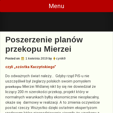
Skip
Menu
to
content
Poszerzenie planów
przekopu Mierzei
Posted on
1 kwietnia 2019
by
cynik9
czyli „szóstka Kaczyńskiego”
Do odważnych świat należy… Gdyby rząd PiS-u nie
uszczęśliwił był żeglarzy polskich swoim pomysłem
przekopu
Mierzei Wiślanej nikt by się nie dowiedział że
liczący 200 m szerokości przekop, projekt który w
normalnych warunkach byłby ekonomicznie nieopłacalny,
okaże się darmowy w realizacji. A to zmienia oczywiście
postać rzeczy. Wszystko dzięki ostatnim ekspertyzom