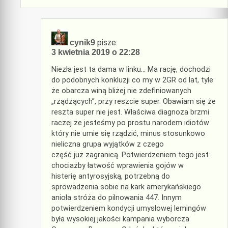
pisze:
cynik9
3 kwietnia 2019 o 22:28
Niezła jest ta dama w linku… Ma rację, dochodzi
do podobnych konkluzji co my w 2GR od lat, tyle
że obarcza winą bliżej nie zdefiniowanych
„rządzących”, przy reszcie super. Obawiam się że
reszta super nie jest. Właściwa diagnoza brzmi
raczej że jesteśmy po prostu narodem idiotów
który nie umie się rządzić, minus stosunkowo
nieliczna grupa wyjątków z czego
część już zagranicą. Potwierdzeniem tego jest
chociażby łatwość wprawienia gojów w
histerię antyrosyjską, potrzebną do
sprowadzenia sobie na kark amerykańskiego
anioła stróża do pilnowania 447. Innym
potwierdzeniem kondycji umysłowej lemingów
była wysokiej jakości kampania wyborcza