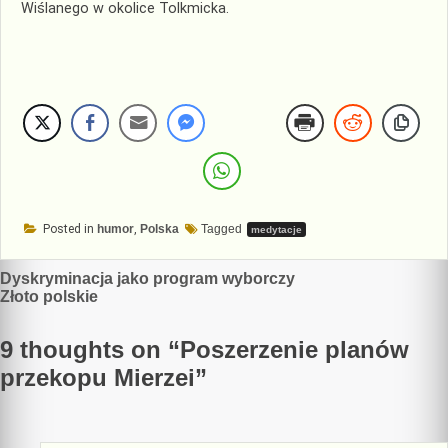
Wiślanego w okolice Tolkmicka.
Posted in
humor
,
Polska
Tagged
medytacje
Nawigacja
Dyskryminacja jako program wyborczy
Złoto polskie
wpisu
9 thoughts on “
Poszerzenie planów
przekopu Mierzei
”