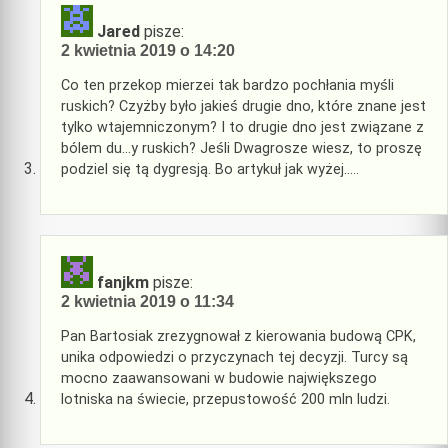
Jared
pisze:
2 kwietnia 2019 o 14:20
Co ten przekop mierzei tak bardzo pochłania myśli
ruskich? Czyżby było jakieś drugie dno, które znane jest
tylko wtajemniczonym? I to drugie dno jest związane z
bólem du…y ruskich? Jeśli Dwagrosze wiesz, to proszę
podziel się tą dygresją. Bo artykuł jak wyżej…..
fanjkm
pisze:
2 kwietnia 2019 o 11:34
Pan Bartosiak zrezygnował z kierowania budową CPK,
unika odpowiedzi o przyczynach tej decyzji. Turcy są
mocno zaawansowani w budowie największego
lotniska na świecie, przepustowość 200 mln ludzi.