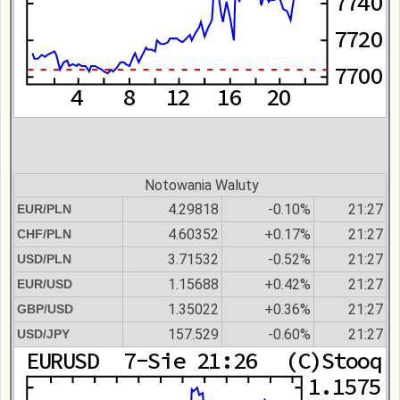
Notowania Waluty
4.29818
-0.10%
21:27
EUR/PLN
4.60352
+0.17%
21:27
CHF/PLN
3.71532
-0.52%
21:27
USD/PLN
1.15688
+0.42%
21:27
EUR/USD
1.35022
+0.36%
21:27
GBP/USD
157.529
-0.60%
21:27
USD/JPY