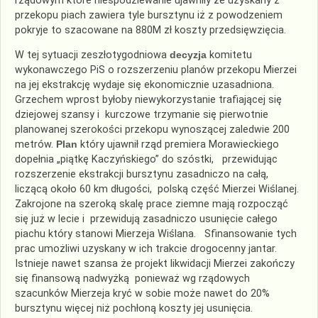
rządowym które niespodziewanie ujawniły że uzyskany z
przekopu piach zawiera tyle bursztynu iż z powodzeniem
pokryje to szacowane na 880M zł koszty przedsięwzięcia.
W tej sytuacji zeszłotygodniowa
decyzja
komitetu
wykonawczego PiS o rozszerzeniu planów przekopu Mierzei
na jej ekstrakcję wydaje się ekonomicznie uzasadniona.
Grzechem wprost byłoby niewykorzystanie trafiającej się
dziejowej szansy i kurczowe trzymanie się pierwotnie
planowanej szerokości przekopu wynoszącej zaledwie 200
metrów.
Plan
który ujawnił rząd premiera Morawieckiego
dopełnia „piątkę Kaczyńskiego” do szóstki, przewidując
rozszerzenie ekstrakcji bursztynu zasadniczo na całą,
liczącą około 60 km długości, polską część Mierzei Wiślanej.
Zakrojone na szeroką skalę prace ziemne mają rozpocząć
się już w lecie i przewidują zasadniczo usunięcie całego
piachu który stanowi Mierzeja Wiślana. Sfinansowanie tych
prac umożliwi uzyskany w ich trakcie drogocenny jantar.
Istnieje nawet szansa że projekt likwidacji Mierzei zakończy
się finansową nadwyżką ponieważ wg rządowych
szacunków Mierzeja kryć w sobie może nawet do 20%
bursztynu więcej niż pochłoną koszty jej usunięcia.