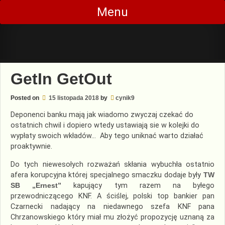
Skip
Menu
to
content
GetIn GetOut
Posted on
15 listopada 2018
by
cynik9
Deponenci banku mają jak wiadomo zwyczaj czekać do
ostatnich chwil i dopiero wtedy ustawiają sie w kolejki do
wypłaty swoich wkładów… Aby tego uniknać warto działać
proaktywnie.
Do tych niewesołych rozważań skłania wybuchła ostatnio
afera korupcyjna której specjalnego smaczku dodaje były
TW
SB „Ernest”
kapujący tym razem na byłego
przewodniczącego KNF. A ściślej, polski top bankier pan
Czarnecki nadający na niedawnego szefa KNF pana
Chrzanowskiego który miał mu złożyć propozycję uznaną za