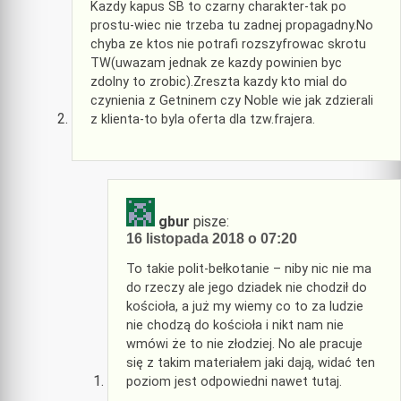
Kazdy kapus SB to czarny charakter-tak po
prostu-wiec nie trzeba tu zadnej propagadny.No
chyba ze ktos nie potrafi rozszyfrowac skrotu
TW(uwazam jednak ze kazdy powinien byc
zdolny to zrobic).Zreszta kazdy kto mial do
czynienia z Getninem czy Noble wie jak zdzierali
z klienta-to byla oferta dla tzw.frajera.
gbur
pisze:
16 listopada 2018 o 07:20
To takie polit-bełkotanie – niby nic nie ma
do rzeczy ale jego dziadek nie chodził do
kościoła, a już my wiemy co to za ludzie
nie chodzą do kościoła i nikt nam nie
wmówi że to nie złodziej. No ale pracuje
się z takim materiałem jaki dają, widać ten
poziom jest odpowiedni nawet tutaj.