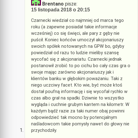
Brentano
pisze:
15 listopada 2018 o 20:15
Czarnecki wiedział co najmniej od marca tego
roku (a zapewne posiadał takie informacje
wcześniej) co się święci, ale pary z gęby nie
puścił. Koniec końców umoczył akcjonariuszy
swoich spółek notowanych na GPW bo, gdyby
powiedział od razu to ludzie mieliby szansę
wycofać się z akcjonariatu. Czarnecki jednak
postanowił zrobić to po cichu bo cały czas gra o
swoje mając zarówno akcjonariuszy jak i
klientów banku w głębokim poważaniu. Taki z
niego uczciwy facet. Kto wie, być może ktoś
dostał poufną informację i się wycofał rychło w
czas albo grał na spadki. Dziwnie to wszystko
wygląda i cuchnie grubym kantem na kilometr. W
każdym bądź razie za taki numer obaj powinni
odpowiedzieć tak mocno by potencjalnym
naśladowcom takie pomysły nawet do głowy nie
przychodziły.