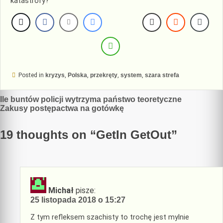
katastrofy?
Posted in
kryzys
,
Polska
,
przekręty
,
system
,
szara strefa
Nawigacja
Ile buntów policji wytrzyma państwo teoretyczne
Zakusy postępactwa na gotówkę
wpisu
19 thoughts on “
GetIn GetOut
”
Michał
pisze:
25 listopada 2018 o 15:27
Z tym refleksem szachisty to trochę jest mylnie