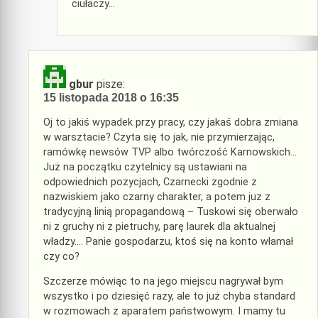
ciułaczy…
gbur
pisze:
15 listopada 2018 o 16:35
Oj to jakiś wypadek przy pracy, czy jakaś dobra zmiana
w warsztacie? Czyta się to jak, nie przymierzając,
ramówkę newsów TVP albo twórczość Karnowskich…
Już na początku czytelnicy są ustawiani na
odpowiednich pozycjach, Czarnecki zgodnie z
nazwiskiem jako czarny charakter, a potem juz z
tradycyjną linią propagandową – Tuskowi się oberwało
ni z gruchy ni z pietruchy, parę laurek dla aktualnej
władzy…. Panie gospodarzu, ktoś się na konto włamał
czy co?
Szczerze mówiąc to na jego miejscu nagrywał bym
wszystko i po dziesięć razy, ale to już chyba standard
w rozmowach z aparatem państwowym. I mamy tu