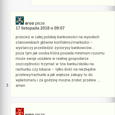
aroo
pisze:
17 listopada 2018 o 09:07
przecież w całej polskiej bankowości na wysokich
stanowiskach głównie konfidenci/marksiści –
wystarczy prześledzić życiorysy bankowców…..
poza tym jak osoba która posiada minimum rozumu
może swoje uciułane w realnej gospodarce
oszczędności trzymać w tzw banku/skoku na
rachunku czy lokacie – tylko ilość na niezbędne
przelewy/rachunki a jak większe zakupy to do
wpłatomatu i za godzinę można zrobić przelew …..
amen
wmo
pisze: