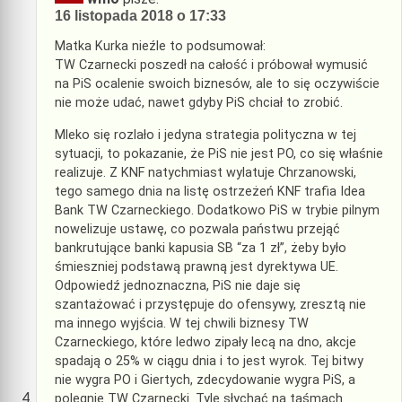
16 listopada 2018 o 17:33
Matka Kurka nieźle to podsumował:
TW Czarnecki poszedł na całość i próbował wymusić
na PiS ocalenie swoich biznesów, ale to się oczywiście
nie może udać, nawet gdyby PiS chciał to zrobić.
Mleko się rozlało i jedyna strategia polityczna w tej
sytuacji, to pokazanie, że PiS nie jest PO, co się właśnie
realizuje. Z KNF natychmiast wylatuje Chrzanowski,
tego samego dnia na listę ostrzeżeń KNF trafia Idea
Bank TW Czarneckiego. Dodatkowo PiS w trybie pilnym
nowelizuje ustawę, co pozwala państwu przejąć
bankrutujące banki kapusia SB “za 1 zł”, żeby było
śmieszniej podstawą prawną jest dyrektywa UE.
Odpowiedź jednoznaczna, PiS nie daje się
szantażować i przystępuje do ofensywy, zresztą nie
ma innego wyjścia. W tej chwili biznesy TW
Czarneckiego, które ledwo zipały lecą na dno, akcje
spadają o 25% w ciągu dnia i to jest wyrok. Tej bitwy
nie wygra PO i Giertych, zdecydowanie wygra PiS, a
polegnie TW Czarnecki. Tyle słychać na taśmach.