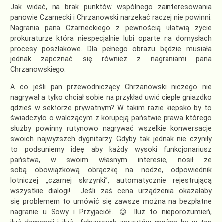
Jak widać, na brak punktów wspólnego zainteresowania
panowie Czarnecki i Chrzanowski narzekać raczej nie powinni.
Nagrania pana Czarneckiego z pewnością ułatwią życie
prokuraturze która niespecjalnie lubi oparte na domysłach
procesy poszlakowe. Dla pełnego obrazu będzie musiała
jednak zapoznać się również z nagraniami pana
Chrzanowskiego.
A co jeśli pan przewodniczący Chrzanowski niczego nie
nagrywał a tylko chciał sobie na przykład uwić ciepłe gniazdko
gdzieś w sektorze prywatnym? W takim razie kiepsko by to
świadczyło o walczącym z korupcją państwie prawa którego
służby powinny rutynowo nagrywać wszelkie konwersacje
swoich najwyższch dygnitarzy. Gdyby tak jednak nie czyniły
to podsuniemy ideę aby każdy wysoki funkcjonariusz
państwa, w swoim własnym interesie, nosił ze
sobą obowiązkową obrączkę na nodze, odpowiednik
lotniczej „czarnej skrzynki”, automatycznie rejestrującą
wszystkie dialogi! Jeśli zaś cena urządzenia okazałaby
się problemem to umówić się zawsze można na bezpłatne
nagranie u Sowy i Przyjaciół… 😉 Iluż to nieporozumień,