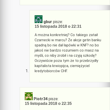
gbur
pisze:
15 listopada 2018 o 22:31
A można konkretniej? Co takiego zataił
Czarnecki w marcu? Że akcje getin banku
spadną bo nie dał łapówki w KNF? no bo
jakoś nie bardzo rozumiem co masz na
myśli, co niby zrobił i na czyją szkodę?
Oczywiście poza tym że to przebrzydły
kapitalista krwiopijca, ciemiężyciel
kredytobiorców CHF.
Piotr34
pisze:
15 listopada 2018 o 22:35