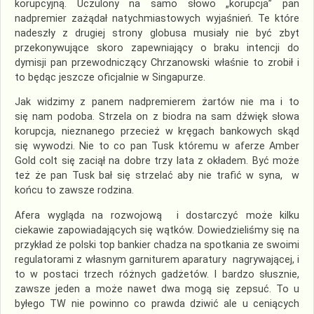
korupcyjną. Uczulony na samo słowo „korupcja” pan
nadpremier zażądał natychmiastowych wyjaśnień. Te które
nadeszły z drugiej strony globusa musiały nie być zbyt
przekonywujące skoro zapewniający o braku intencji do
dymisji pan przewodniczący Chrzanowski właśnie to zrobił i
to będąc jeszcze oficjalnie w Singapurze.
Jak widzimy z panem nadpremierem żartów nie ma i to
się nam podoba. Strzela on z biodra na sam dźwięk słowa
korupcja, nieznanego przecież w kręgach bankowych skąd
się wywodzi. Nie to co pan Tusk któremu w aferze Amber
Gold colt się zaciął na dobre trzy lata z okładem. Być może
też że pan Tusk bał się strzelać aby nie trafić w syna, w
końcu to zawsze rodzina.
Afera wygląda na rozwojową i dostarczyć może kilku
ciekawie zapowiadających się wątków. Dowiedzieliśmy się na
przykład że polski top bankier chadza na spotkania ze swoimi
regulatorami z własnym garniturem aparatury nagrywającej, i
to w postaci trzech różnych gadżetów. I bardzo słusznie,
zawsze jeden a może nawet dwa mogą się zepsuć. To u
byłego TW nie powinno co prawda dziwić ale u ceniących