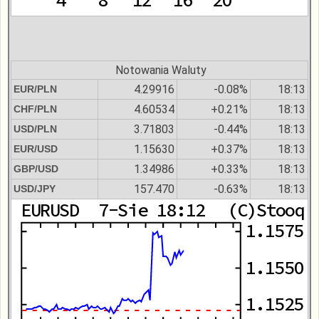
Notowania Waluty
4.29916
-0.08%
18:13
EUR/PLN
4.60534
+0.21%
18:13
CHF/PLN
3.71803
-0.44%
18:13
USD/PLN
1.15630
+0.37%
18:13
EUR/USD
1.34986
+0.33%
18:13
GBP/USD
157.470
-0.63%
18:13
USD/JPY