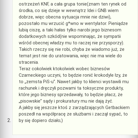
ostrzeżeń KNF, a cała grupa tonie(znam ten rynek od
środka, co się dzieje w wewnątrz Idei i GNB wiem
dobrze, więc obecna sytuacja mnie nie dziwi),
pozostało mu wrzucić g*wno w wentylator. Pieniądze
lubią ciszę, a taki hałas tylko narobi jego biznesom
dodatkowych szkód(nie wspominając, że sympatii
wśród obecnej władzy mu to raczej nie przysporzy).
Takich rzeczy się nie robi, chyba że wiadomo już, że
temat jest nie do uratowania, więc nie ma wiele do
stracenia.
Teraz cokolwiek ktokolwiek wobec biznesów
Czarneckiego uczyni, to będzie ronić krokodyle łzy, że
to „zemsta PiS-u”. Nawet jakby to klienci wystawili mu
rachunek i dręczyli pozwami ta toksyczne produkty,
które jego biznesy sprzedawały, to będzie płacz, że
„pisowskie” sądy i prokuratury mu nie dają żyć.
A jakby się jeszcze ktoś z zarządzających Getbackiem
poszedł na współpracę ze służbami i zaczął sypać, to
by się dopiero działo;)