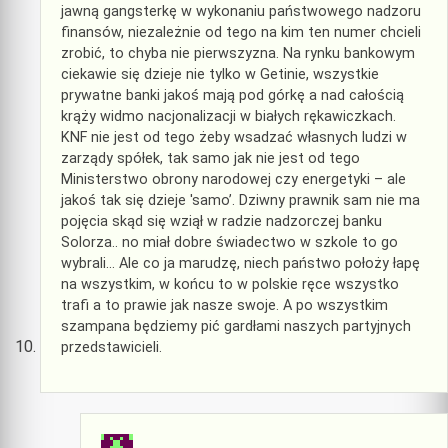
jawną gangsterkę w wykonaniu państwowego nadzoru
finansów, niezależnie od tego na kim ten numer chcieli
zrobić, to chyba nie pierwszyzna. Na rynku bankowym
ciekawie się dzieje nie tylko w Getinie, wszystkie
prywatne banki jakoś mają pod górkę a nad całością
krąży widmo nacjonalizacji w białych rękawiczkach.
KNF nie jest od tego żeby wsadzać własnych ludzi w
zarządy spółek, tak samo jak nie jest od tego
Ministerstwo obrony narodowej czy energetyki – ale
jakoś tak się dzieje 'samo’. Dziwny prawnik sam nie ma
pojęcia skąd się wziął w radzie nadzorczej banku
Solorza.. no miał dobre świadectwo w szkole to go
wybrali… Ale co ja marudzę, niech państwo położy łapę
na wszystkim, w końcu to w polskie ręce wszystko
trafi a to prawie jak nasze swoje. A po wszystkim
szampana będziemy pić gardłami naszych partyjnych
przedstawicieli.