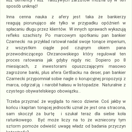
iluż demencji i iluż fałszywych zarzutów można by w ten
sposób uniknąć!
Inna cenna nauka z afery jest taka że bankierzy
reagują piorunująco ale tylko w przypadku opóźnień w
spłacaniu długu przez klientów. W innych sprawach wykazują
refleks szachisty. Po marcowym spotkaniu pan bankier
Czarnecki na przykład ratował nadal swoje tonące imperium,
z wszystkim ciągle pod czujnym okiem pana
przewodniczącego Chrzanowskiego który regulował ten
proces ratowania jak gdyby nigdy nic. Dopiero po 8
miesiącach, z inwestorami opuszczającymi masowo
zagrożone banki, plus afera GetBacku na deser, pan bankier
Czarnecki przypomniał sobie nagle o korupcyjnej propozycji z
marca, odgrzał ją i narobił hałasu w listopadzie. Naturalnie z
czystego obywatelskiego obowiązku…
Trzeba przyznać że wygląda to nieco dziwnie. Coś jakby w
końcu i kapitan tonącej jednostki uznał że jest ona stracona,
sam skoczył za burtę i szukał teraz dla siebie koła
ratunkowego. Być może liczy na to że wzniecony tym
sztorm pomoże odwieść uwagę władz od badania przyczyn