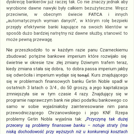
dyskrecję bankierów już raczej tak. Co nie znaczy jednak aby
wyrobione dawne nawyki były całkiem bezużyteczne. Wręcz
przeciwnie, w obecnym świecie
FATCA
i innych
„automatycznych wymian danych”, w którym rolę bezpieki
przejęły efektywnie banki kapujące na swoich klientów w
sposób dużo bardziej natrętny niż dawne służby, stanowić to
może pewną przewagę.
Nie przeszkodziło to w każdym razie panu Czarneckiemu
zbudować potężne bankowe imperium które rozwijało się
świetnie w okresie tzw. złej zmiany. Dziwnym trafem teraz,
kiedy zmiana stała się dobra, to dobra passa imperium jakby
się odwróciła i imperium wydaje się
tonąć
. Kurs znajdującego
się w problemach finansowych banku Getin Noble spadł w
ostatnich 3 latach o 3/4 , do 50 groszy, a jego kapitalizacja
zmniejszyła sie w tym czasie 4 razy. Znajdujący się w
programie naprawczym bank nie płaci podatku bankowego co
samo w sobie wyjaśniałoby zainteresowanie nim pana
przewodniczącego Chrzanowskiego i jego KNF. Rzepa
problemy Getin Nobla wyjaśnia tak:
„
Przyczyną tak dużej
przeceny są problemy finansowe banku – notuje straty (ma
niską dochodowość przy wyższych niż u konkurencji kosztach