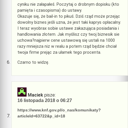
cyniku nie załapałeś. Poczytaj o drobnym dopisku (kto
pamięta i czasopisma) do ustawy.
Okazuje się, że bail-in to pikuś. Dziś rząd może przejąc
dowolny biznes jeśli uzna, że jest taki kaprys opłacalny.
I teraz wyobrax sobie ustawe zakazująca posiadania i
handlowania złotem. Jak myślisz czy twoj biznesik sie
uchowa?najpierw cene ustawową się ustali na 1000
razy mniejsza niz w realu a potem rząd będzie chciał
twoja firme prejąc za ułamek tego procenta.
Czarno to widzę.
Maciek
pisze:
16 listopada 2018 o 06:27
https://www.knf.gov.pl/o_nas/komunikaty?
articleId=63722&p_id=18