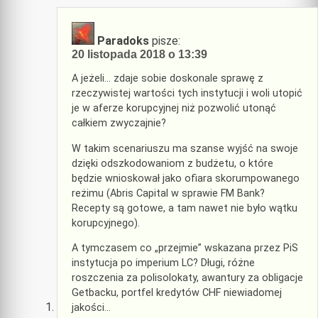
Paradoks
pisze:
20 listopada 2018 o 13:39
A jeżeli… zdaje sobie doskonale sprawę z
rzeczywistej wartości tych instytucji i woli utopić
je w aferze korupcyjnej niż pozwolić utonąć
całkiem zwyczajnie?
W takim scenariuszu ma szanse wyjść na swoje
dzięki odszkodowaniom z budżetu, o które
będzie wnioskował jako ofiara skorumpowanego
reżimu (Abris Capital w sprawie FM Bank?
Recepty są gotowe, a tam nawet nie było wątku
korupcyjnego).
A tymczasem co „przejmie” wskazana przez PiS
instytucja po imperium LC? Długi, różne
roszczenia za polisolokaty, awantury za obligacje
Getbacku, portfel kredytów CHF niewiadomej
jakości…