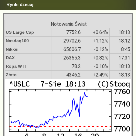
Rynki dzisiaj
Notowania Świat
7752.6
+0.64%
18:13
US Large Cap
29702.6
+1.12%
18:12
Nasdaq100
65606.7
-0.12%
8:45
Nikkei
26355.3
+0.82%
17:31
DAX
78.2
-0.10%
18:13
Ropa WTI
4346.2
+2.49%
18:13
Złoto