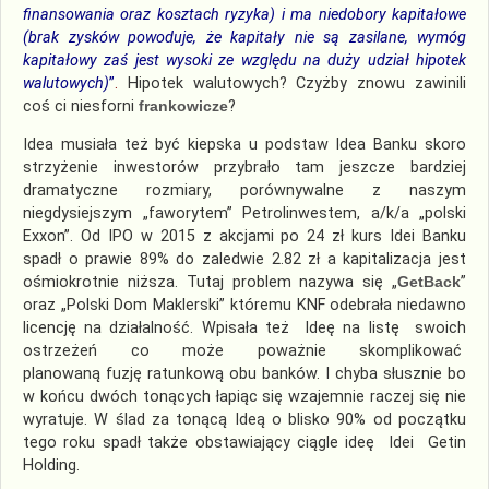
finansowania oraz kosztach ryzyka) i ma niedobory kapitałowe
(brak zysków powoduje, że kapitały nie są zasilane, wymóg
kapitałowy zaś jest wysoki ze względu na duży udział hipotek
walutowych)
”
.
Hipotek walutowych? Czyżby znowu zawinili
coś ci niesforni
frankowicze
?
Idea musiała też być kiepska u podstaw Idea Banku skoro
strzyżenie inwestorów przybrało tam jeszcze bardziej
dramatyczne rozmiary, porównywalne z naszym
niegdysiejszym „faworytem” Petrolinwestem, a/k/a „polski
Exxon”. Od IPO w 2015 z akcjami po 24 zł kurs Idei Banku
spadł o prawie 89% do zaledwie 2.82 zł a kapitalizacja jest
ośmiokrotnie niższa. Tutaj problem nazywa się „
GetBack
”
oraz „Polski Dom Maklerski” któremu KNF odebrała niedawno
licencję na działalność. Wpisała też Ideę na listę swoich
ostrzeżeń co może poważnie skomplikować
planowaną fuzję ratunkową obu banków. I chyba słusznie bo
w końcu dwóch tonących łapiąc się wzajemnie raczej się nie
wyratuje. W ślad za tonącą Ideą o blisko 90% od początku
tego roku spadł także obstawiający ciągle ideę Idei Getin
Holding.