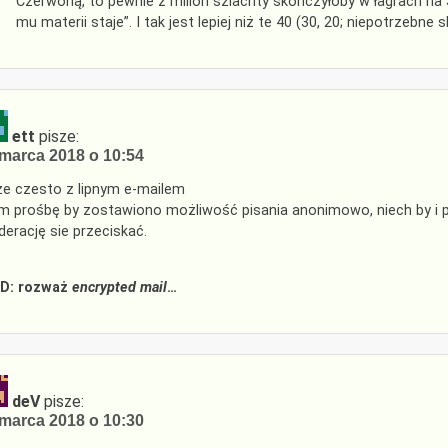
Czerwoną, to pewnie z milion szlachty skończyłoby w łagrach na Sy
mu materii staje”. I tak jest lepiej niż te 40 (30, 20; niepotrzebne s
ett
pisze:
marca 2018 o 10:54
ze czesto z lipnym e-mailem
 prośbę by zostawiono możliwość pisania anonimowo, niech by i pr
erację sie przeciskać.
D: rozważ
encrypted mail
…
deV
pisze:
marca 2018 o 10:30