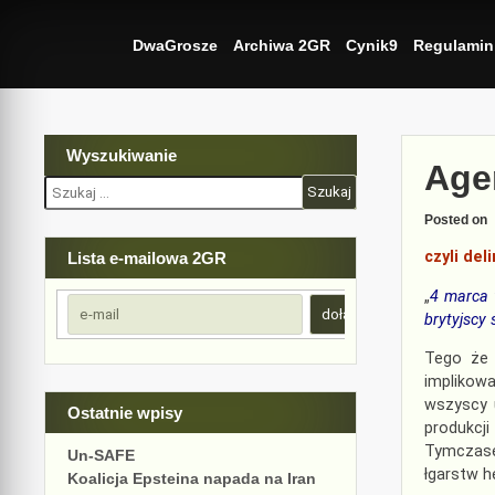
Skip
to
DwaGrosze
Archiwa 2GR
Cynik9
Regulamin
content
Wyszukiwanie
Age
Szukaj:
Posted on
czyli del
Lista e-mailowa 2GR
„
4 marca w
brytyjscy 
Tego że 
implikowa
wszyscy 
Ostatnie wpisy
produkcj
Tymczasem
Un-SAFE
łgarstw 
Koalicja Epsteina napada na Iran