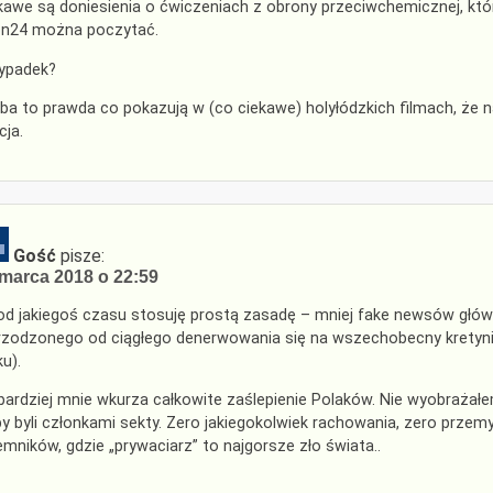
kawe są doniesienia o ćwiczeniach z obrony przeciwchemicznej, któr
n24 można poczytać.
ypadek?
ba to prawda co pokazują w (co ciekawe) holyłódzkich filmach, że na
cja.
Gość
pisze:
marca 2018 o 22:59
od jakiegoś czasu stosuję prostą zasadę – mniej fake newsów główne
zodzonego od ciągłego denerwowania się na wszechobecny kretyni
ku).
bardziej mnie wkurza całkowite zaślepienie Polaków. Nie wyobrażałe
by byli członkami sekty. Zero jakiegokolwiek rachowania, zero przemy
emników, gdzie „prywaciarz” to najgorsze zło świata..