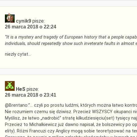
pisze:
cynik9
26 marca 2018 o 22:24
“It is a mystery and tragedy of European history that a people capable
individuals, should repeatedly show such inveterate faults in almost e
niezły cytat…
HeS
pisze:
26 marca 2018 o 23:41
@Brentano:”… czyli po prostu ludźmi, których można łatwo kontr
Nie rozumiem czemu się dziwisz. Przecież WSZYSCY okupanci niszc
Myślisz, że łatwo „nadrobić” stratę kilkudziesięciu(set) tysięcy 
Przecież to Michalkiewicz już dawno napisał, że bolszewicy po op
elity). Różni Francuzi czy Anglicy mogą sobie teoretyzować na t