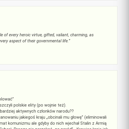
 of every heroic virtue, gifted, valiant, charming, as
very aspect of their governmental life.”
olować”
zyli polskie elity (po wojnie też).
najbardziej aktywnych członków narodu??
anowaniu jakiegoś kraju „obcinali mu głowę” (eliminowali
emat komunizmu ale gdyby do nich wjechał Stalin z Armią