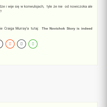
dze i wije się w konwulsjach, tyle że nie od nowiczoka ale
a?
ie Craiga Murray’a tutaj:
The Novichok Story is indeed