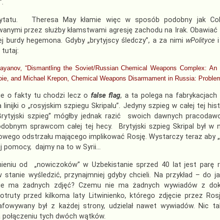
”.
ytatu. Theresa May kłamie więc w sposób podobny jak Colin 
anymi przez służby kłamstwami agresję zachodu na Irak. Obawiać si
ej burdy hegemona. Gdyby „brytyjscy śledczy”, a za nimi
wPolityce
i
tutaj:
zayanov, “Dismantling the Soviet/Russian Chemical Weapons Complex: An I
oie, and Michael Krepon, Chemical Weapons Disarmament in Russia: Problem
ie o fakty tu chodzi lecz o
false flag
, a ta polega na fabrykacjach
linijki o „rosyjskim szpiegu Skripalu”. Jedyny szpieg w całej tej hist
 „Brytyjski szpieg” mógłby jednak razić swoich dawnych pracodaw
dobnym sprawcom całej tej hecy. Brytyjski szpieg Skripal był w 
wego odstrzału mającego implikować Rosję. Wystarczy teraz aby „n
j pomocy, dajmy na to w Syrii…
ieniu od „nowiczoków” w Uzbekistanie sprzed 40 lat jest parę rz
 stanie wyśledzić, przynajmniej gdyby chcieli. Na przykład – do j
e ma żadnych zdjęć? Czemu nie ma żadnych wywiadów z dokt
otruty przed kilkoma laty Litwinienko, którego zdjęcie przez Ro
afowywany był z każdej strony, udzielał nawet wywiadów. Nic ta
 połączeniu tych dwóch wątków.