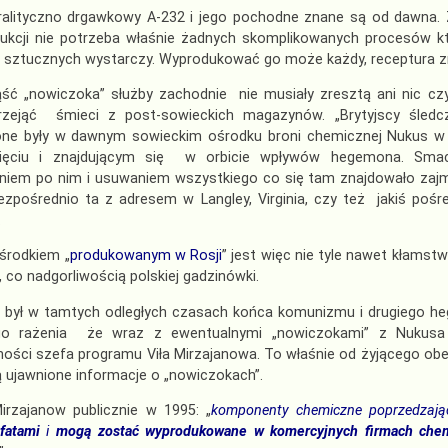
ralityczno drgawkowy A-232 i jego pochodne znane są od dawna. 
dukcji nie potrzeba właśnie żadnych skomplikowanych procesów kt
ztucznych wystarczy. Wyprodukować go może każdy, receptura znan
ąść „nowiczoka” służby zachodnie nie musiały zresztą ani nic cz
rzejąć śmieci z post-sowieckich magazynów. „Brytyjscy śledc
ne były w dawnym sowieckim ośrodku broni chemicznej Nukus w Uz
esięciu i znajdującym się w orbicie wpływów hegemona. Sm
niem po nim i usuwaniem wszystkiego co się tam znajdowało zajmo
ezpośrednio ta z adresem w Langley, Virginia, czy też jakiś pośr
.
 środkiem „
produkowanym w Rosji
” jest więc nie tyle nawet kłamstw
 co nadgorliwością polskiej gadzinówki.
był w tamtych odległych czasach końca komunizmu i drugiego heg
o rażenia że wraz z ewentualnymi „nowiczokami” z Nukusa 
ności szefa programu Viła Mirzajanowa. To właśnie od żyjącego 
ujawnione informacje o „nowiczokach”.
Mirzajanow publicznie w 1995: „
komponenty chemiczne poprzedzają
fatami
i
mogą zostać wyprodukowane w komercyjnych firmach che