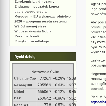
Eurokomisja a dinozaury
Agent pa
Endgame – początek końca
jego pro
papierowego srebra
nawozów s
Mercosur – EU wykańcza rolnictwo
2026 – apogeum resetu systemu
Aby posi
Wśród nocnej ciszy
prostu p
W poszukiwaniu Nobla
prowadzo
Reset nadszedł
kilkudzi
Powyborcze refleksje
czyszcze
była to b
wyśledzili
Rynki dzisiaj
Linijka ze
posuwają,
Notowania Świat
Hegemon 
7726.1
+0.29%
16:08
US Large Cap
masoweg
szczegól
29556.9
+0.63%
16:07
Nasdaq100
pochodzą 
65606.7
-0.12%
8:45
Nikkei
Pisał V. 
26364.2
+0.86%
15:52
DAX
organofos
77.8
-0.57%
16:08
Ropa WTI