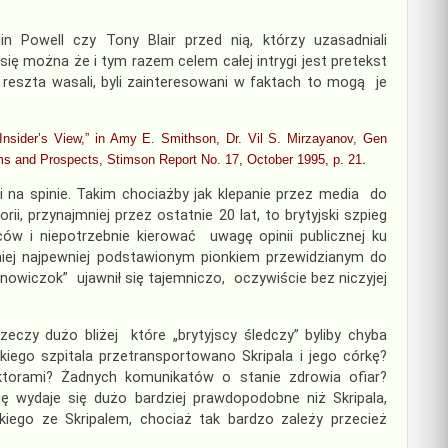
Powell czy Tony Blair przed nią, którzy uzasadniali
ę można że i tym razem celem całej intrygi jest pretekst
 reszta wasali, byli zainteresowani w faktach to mogą je
nsider’s View,” in Amy E. Smithson, Dr. Vil S. Mirzayanov, Gen
s and Prospects, Stimson Report No. 17, October 1995, p. 21
.
 i na spinie. Takim chociażby jak klepanie przez media do
orii, przynajmniej przez ostatnie 20 lat, to brytyjski szpieg
ców i niepotrzebnie kierować uwagę opinii publicznej ku
niej najpewniej podstawionym pionkiem przewidzianym do
owiczok” ujawnił się tajemniczo, oczywiście bez niczyjej
eczy dużo bliżej które „brytyjscy śledczy” byliby chyba
akiego szpitala przetransportowano Skripala i jego córkę?
orami? Żadnych komunikatów o stanie zdrowia ofiar?
sję wydaje się dużo bardziej prawdopodobne niż Skripala,
kiego ze Skripalem, chociaż tak bardzo zależy przecież