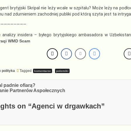
ent brytyjski Skripal nie leży wcale w szpitalu? Może leży na podło
u nad zdurnieniem zachodniej publiki pod którą szyta jest ta intryg
—————————
 analizy insidera – byłego brytyjskiego ambasadora w Uzbekistan
Iraqi WMD Scam
n
polityka
Tagged
,
komentarze
polemiki
cja
l padnie ofiarą?
anie Partnerów Aspołecznych
ghts on “
Agenci w drgawkach
”