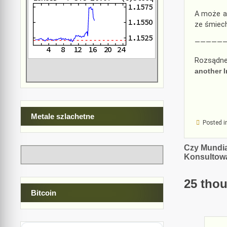
A może ag
ze śmiech
—————
Rozsądne
another 
Metale szlachetne
Posted i
Nawiga
Czy Mundia
Konsultow
wpisu
25 thou
Bitcoin