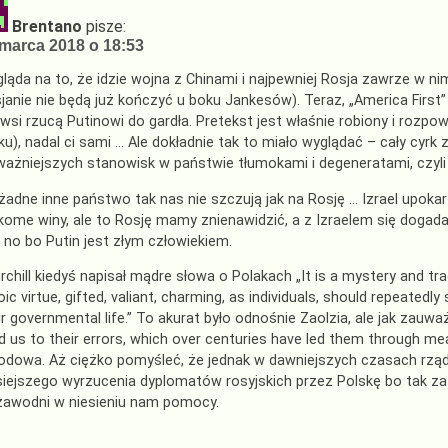
Brentano
pisze:
marca 2018 o 18:53
ląda na to, że idzie wojna z Chinami i najpewniej Rosja zawrze w ni
janie nie będą już kończyć u boku Jankesów). Teraz, „America First” 
rwsi rzucą Putinowi do gardła. Pretekst jest właśnie robiony i rozpo
ku), nadal ci sami … Ale dokładnie tak to miało wyglądać – cały cyr
ważniejszych stanowisk w państwie tłumokami i degeneratami, czyli
żadne inne państwo tak nas nie szczują jak na Rosję … Izrael upokar
kome winy, ale to Rosję mamy znienawidzić, a z Izraelem się doga
 no bo Putin jest złym człowiekiem.
rchill kiedyś napisał mądre słowa o Polakach „It is a mystery and tr
oic virtue, gifted, valiant, charming, as individuals, should repeated
ir governmental life.” To akurat było odnośnie Zaolzia, ale jak zauwa
nd us to their errors, which over centuries have led them through me
odowa. Aż ciężko pomyśleć, że jednak w dawniejszych czasach rządz
siejszego wyrzucenia dyplomatów rosyjskich przez Polskę bo tak zaży
zawodni w niesieniu nam pomocy.