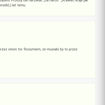
berii. Proszę nie narzekać „na naród”. „Krawiec kraje jak
kreślić;) lat temu.
zez onion tor. Rozumiem, ze musiało by to przez