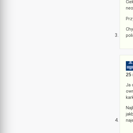
Cie
neo
Prz
Chy
poli
25 
Ja 
owr
kar
Naj
jak
naj