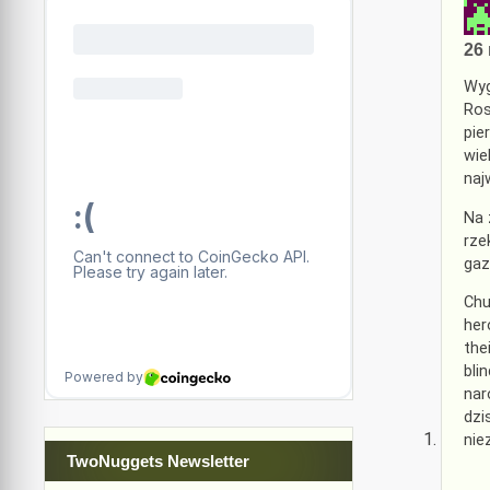
26 
Wyg
Ros
pie
wie
naj
Na 
rze
gaz
Chu
her
the
bli
nar
dzi
nie
TwoNuggets Newsletter