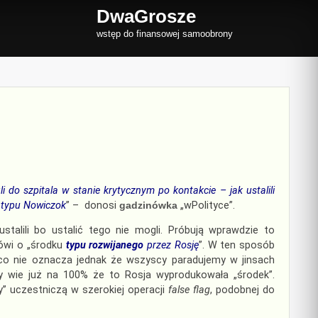
DwaGrosze
wstęp do finansowej samoobrony
ili do szpitala w stanie krytycznym po kontakcie – jak ustalili
 typu Nowiczok
” – donosi
gadzinówka
„wPolityce”.
stalili bo ustalić tego nie mogli. Próbują wprawdzie to
ówi o „środku
typu rozwijanego
przez Rosję
”. W ten sposób
co nie oznacza jednak że wszyscy paradujemy w jinsach
óry wie już na 100% że to Rosja wyprodukowała „środek”.
” uczestniczą w szerokiej operacji
false flag
, podobnej do