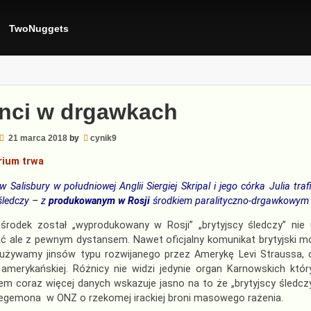
TwoNuggets
nci w drgawkach
21 marca 2018
by
cynik9
irium trwa
 Salisbury w południowej Anglii Siergiej Skripal i jego córka Julia traf
śledczy – z
produkowanym w Rosji
środkiem paralityczno-drgawkowym
środek został „wyprodukowany w Rosji” „brytyjscy śledczy” nie u
ć ale z pewnym dystansem. Nawet oficjalny komunikat brytyjski m
używamy jinsów typu rozwijanego przez Amerykę Levi Straussa, 
i amerykańskiej. Różnicy nie widzi jedynie organ Karnowskich kt
 coraz więcej danych wskazuje jasno na to że „brytyjscy śledczy
hegemona w ONZ o rzekomej irackiej broni masowego rażenia.