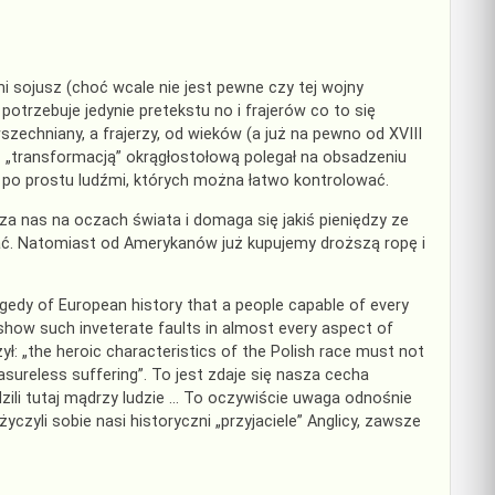
mi sojusz (choć wcale nie jest pewne czy tej wojny
potrzebuje jedynie pretekstu no i frajerów co to się
wszechniany, a frajerzy, od wieków (a już na pewno od XVIII
k z „transformacją” okrągłostołową polegał na obsadzeniu
 po prostu ludźmi, których można łatwo kontrolować.
za nas na oczach świata i domaga się jakiś pieniędzy ze
dać. Natomiast od Amerykanów już kupujemy droższą ropę i
agedy of European history that a people capable of every
ly show such inveterate faults in almost every aspect of
żył: „the heroic characteristics of the Polish race must not
asureless suffering”. To jest zdaje się nasza cecha
ili tutaj mądrzy ludzie … To oczywiście uwaga odnośnie
czyli sobie nasi historyczni „przyjaciele” Anglicy, zawsze