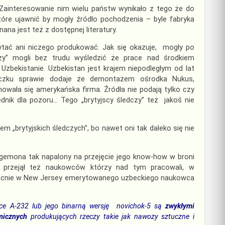
Zainteresowanie nim wielu państw wynikało z tego że do
óre ujawnić by mogły źródło pochodzenia – byle fabryka
a jest też z dostępnej literatury.
ytać ani niczego produkować. Jak się okazuje, mogły po
zy” mogli bez trudu wyśledzić że prace nad środkiem
bekistanie. Uzbekistan jest krajem niepodległym od lat
aczku sprawie dodaje że demontażem ośrodka Nukus,
wała się amerykańska firma. Źródła nie podają tylko czy
ednik dla pozoru… Tego „brytyjscy śledczy” też jakoś nie
em „brytyjskich śledczych”, bo nawet oni tak daleko się nie
emona tak napalony na przejęcie jego know-how w broni
przejął też naukowców którzy nad tym pracowali, w
obecnie w New Jersey emerytowanego uzbeckiego naukowca
ce A-232 lub jego binarną wersję novichok-5 są
zwykłymi
micznych
produkujących rzeczy takie jak nawozy sztuczne i