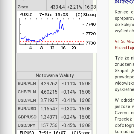
pestycydy
4334.4
+2.21%
16:08
Złoto
Koniec c
spreparow
do kolejn
wyśledzić 
Vil S. Mir
Roland Laj
Tyle że n
znudzenia 
Skripal.
Notowania Waluty
prawdopo
4.29762
-0.11%
16:08
widowisko
EUR/PLN
dyskretne
4.60215
+0.14%
16:08
CHF/PLN
3.71937
-0.41%
16:08
W odróżn
USD/PLN
jeszcze w
1.15547
+0.30%
16:08
EUR/USD
Czemu ni
1.34871
+0.24%
16:08
GBP/USD
Przecież 
157.756
-0.45%
16:08
obfotogr
USD/JPY
komuś na