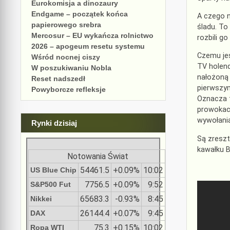
Eurokomisja a dinozaury
Endgame – początek końca
A czego n
papierowego srebra
śladu. To
Mercosur – EU wykańcza rolnictwo
rozbili g
2026 – apogeum resetu systemu
Czemu jes
Wśród nocnej ciszy
TV holen
W poszukiwaniu Nobla
nałożoną 
Reset nadszedł
pierwszym
Powyborcze refleksje
Oznacza t
prowokacj
wywołani
Rynki dzisiaj
Są zresz
kawałku B
Notowania Świat
54461.5
+0.09%
10:02
US Blue Chip
7756.5
+0.09%
9:52
S&P500 Fut
65683.3
-0.93%
8:45
Nikkei
26144.4
+0.07%
9:45
DAX
75.3
+0.15%
10:02
Ropa WTI