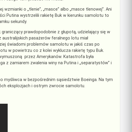
j wzmianki o „tlenie”, „masce” albo „masce tlenowej”. Ani
i Putina wystrzelili rakietę Buk w kierunku samolotu to
łamku sekundy.
 graniczący prawdopodobnie z głupotą, udzielający się w
 australijskich pasażerów feralnego lotu miał
dziej świadomi problemów samolotu w jakiś czas po
u w powietrzu co z kolei wyklucza rakietę typu Buk.
ją wymuszoną przez Amerykanów. Katastrofa była
a z zamiarem zwalenia winy na Putina i „separatystów” i
go myśliwca w bezpośrednim sąsiedztwie Boeinga. Na tym
óch eksplozjach i ostrym zwrocie samolotu.