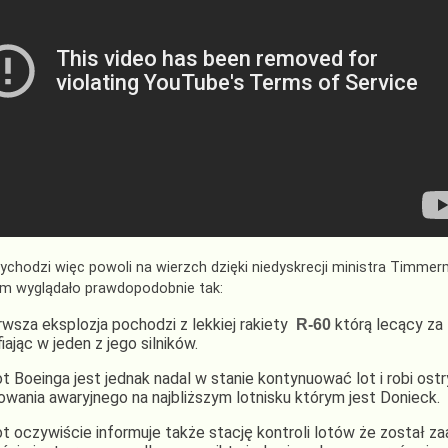
chodzi więc powoli na wierzch dzięki niedyskrecji ministra Timmer
em wyglądało prawdopodobnie tak:
rwsza eksplozja pochodzi z lekkiej rakiety
którą lecący za 
R-60
fiając w jeden z jego silników.
ot Boeinga jest jednak nadal w stanie kontynuować lot i robi ost
owania awaryjnego na najbliższym lotnisku którym jest Donieck.
ot oczywiście informuje także stację kontroli lotów że został z