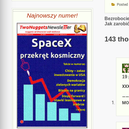
Posted 
Najnowszy numer!
Nawiga
Bezroboci
Jak zarobi
wpisu
143 tho
19 
XX
——
MO