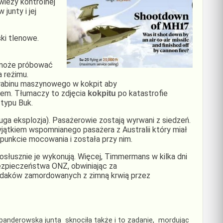
wieży kontrolnej
junty i jej
ki tlenowe.
 może próbować
 reżimu.
arabinu maszynowego w kokpit aby
tem. Tłumaczy to zdjęcia
po katastrofie
kokpitu
 typu Buk.
ga eksplozja). Pasażerowie zostają wyrwani z siedzeń.
yjątkiem wspomnianego pasażera z Australii który miał
 punkcie mocowania i została przy nim.
słusznie je wykonują. Więcej, Timmermans w kilka dni
ezpieczeństwa ONZ, obwiniając za
odaków zamordowanych z zimną krwią przez
anderowska junta sknociła także i to zadanie, mordując