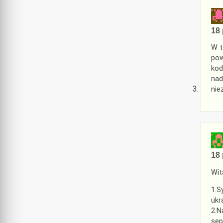
18 
W t
pow
kod
nad
nie
18 
Wit
1.S
ukr
2.N
sep