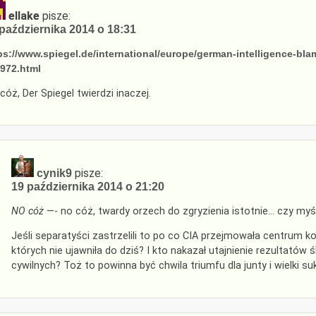
ellake
pisze:
października 2014 o 18:31
ps://www.spiegel.de/international/europe/german-intelligence-bl
972.html
cóż, Der Spiegel twierdzi inaczej.
pisze:
cynik9
19 października 2014 o 21:20
NO cóż
—- no cóż, twardy orzech do zgryzienia istotnie… czy my
Jeśli separatyści zastrzelili to po co CIA przejmowała centrum 
których nie ujawniła do dziś? I kto nakazał utajnienie rezultató
cywilnych? Toż to powinna być chwila triumfu dla junty i wielki 