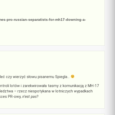
ames-pro-russian-separatists-for-mh17-downing-a-
śleć czy wierzyć słowu pisanemu Spiegla…
kontroli lotów i zarekwirowała tasmy z komunikacją z MH-17
w śledztwa – rzecz niespotykana w lotniczych wypadkach
sukces PR-owy,
n’est pas
?