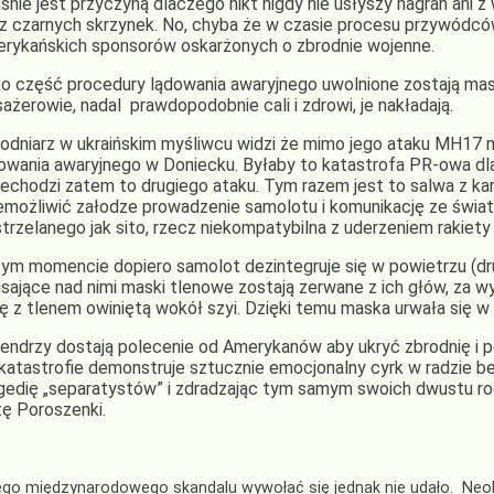
śnie jest przyczyną dlaczego nikt nigdy nie usłyszy nagrań ani z 
 z czarnych skrzynek. No, chyba że w czasie procesu przywódców 
rykańskich sponsorów oskarżonych o zbrodnie wojenne.
o część procedury lądowania awaryjnego uwolnione zostają mas
ażerowie, nadal prawdopodobnie cali i zdrowi, je nakładają.
odniarz w ukraińskim myśliwcu widzi że mimo jego ataku MH17
owania awaryjnego w Doniecku. Byłaby to katastrofa PR-owa dla
echodzi zatem to drugiego ataku. Tym razem jest to salwa z k
emożliwić załodze prowadzenie samolotu i komunikację ze świa
trzelanego jak sito, rzecz niekompatybilna z uderzeniem rakiety
ym momencie dopiero samolot dezintegruje się w powietrzu (dru
sające nad nimi maski tlenowe zostają zerwane z ich głów, za w
kę z tlenem owiniętą wokół szyi. Dzięki temu maska urwała się w
endrzy dostają polecenie od Amerykanów aby ukryć zbrodnię i po
katastrofie demonstruje sztucznie emocjonalny cyrk w radzie b
gedię „separatystów” i zdradzając tym samym swoich dwustu r
tę Poroszenki.
go międzynarodowego skandalu wywołać się jednak nie udało. Neob