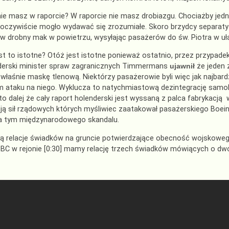
ie masz w raporcie? W raporcie nie masz drobiazgu. Chociażby jedne
 oczywiście mogło wydawać się zrozumiałe. Skoro brzydcy separatyśc
o w drobny mak w powietrzu, wysyłając pasażerów do św. Piotra w u
t to istotne? Otóż jest istotne ponieważ ostatnio, przez przypadek
derski minister spraw zagranicznych Timmermans
ujawnił
że jeden z
właśnie maskę tlenową. Niektórzy pasażerowie byli więc jak najbar
 ataku na niego. Wyklucza to natychmiastową dezintegrację samolot
o dalej że cały raport holenderski jest wyssaną z palca fabrykac
ą sił rządowych których myśliwiec zaatakował pasażerskiego Boeing
a tym międzynarodowego skandalu.
tą relacje świadków na gruncie potwierdzające obecność wojskowe
BC w rejonie [0:30] mamy relację trzech świadków mówiących o dw