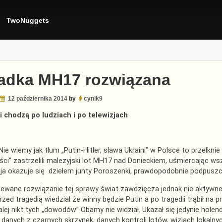
TwoNuggets
adka MH17 rozwiązana
12 października 2014
by
cynik9
i chodzą po ludziach i po telewizjach
… Nie wiemy jak tłum „Putin-Hitler, sława Ukraini” w Polsce to przełkni
ści” zastrzelili malezyjski lot MH17 nad Donieckiem, uśmiercając ws
ja okazuje się dziełem junty Poroszenki, prawdopodobnie podpusz
ewane rozwiązanie tej sprawy świat zawdzięcza jednak nie aktywne
rzed tragedią wiedział że winny będzie Putin a po tragedii trąbił n
dalej nikt tych „dowodów” Obamy nie widział. Ukazał się jedynie holen
 danych z czarnych skrzynek, danych kontroli lotów, wizjach lokalny