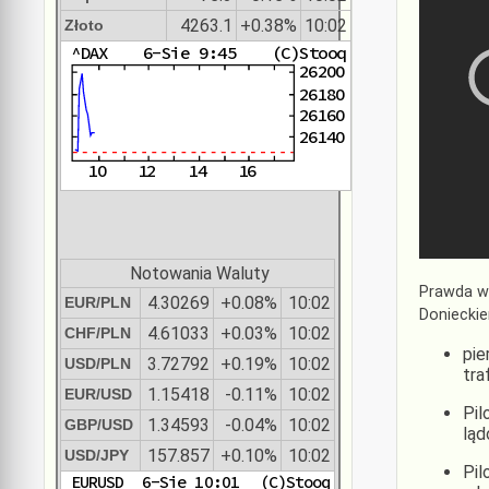
4263.1
+0.38%
10:02
Złoto
Notowania Waluty
Prawda wy
4.30269
+0.08%
10:02
EUR/PLN
Doniecki
4.61033
+0.03%
10:02
CHF/PLN
pie
3.72792
+0.19%
10:02
USD/PLN
tra
1.15418
-0.11%
10:02
EUR/USD
Pil
1.34593
-0.04%
10:02
GBP/USD
ląd
157.857
+0.10%
10:02
USD/JPY
Pil