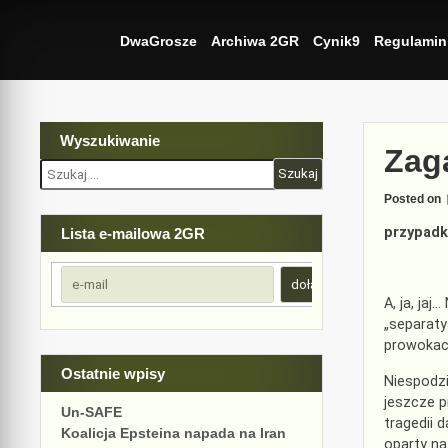
Skip
to
DwaGrosze
Archiwa 2GR
Cynik9
Regulamin
content
Wyszukiwanie
Zag
Szukaj:
Posted on
przypadk
Lista e-mailowa 2GR
A, ja, jaj
„separaty
prowokac
Ostatnie wpisy
Niespodzi
jeszcze p
Un-SAFE
tragedii 
Koalicja Epsteina napada na Iran
oparty na