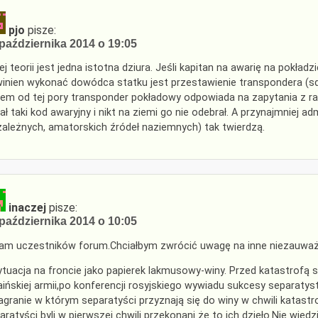
pjo
pisze:
października 2014 o 19:05
ej teorii jest jedna istotna dziura. Jeśli kapitan na awarię na pokład
inien wykonać dowódca statku jest przestawienie transpondera (squ
em od tej pory transponder pokładowy odpowiada na zapytania z ra
ał taki kod awaryjny i nikt na ziemi go nie odebrał. A przynajmniej a
zależnych, amatorskich źródeł naziemnych) tak twierdzą.
inaczej
pisze:
października 2014 o 10:05
am uczestników forum.Chciałbym zwrócić uwagę na inne niezauważ
ytuacja na froncie jako papierek lakmusowy-winy. Przed katastrofą
aińskiej armii,po konferencji rosyjskiego wywiadu sukcesy separatys
agranie w którym separatyści przyznają się do winy w chwili katast
aratyści byli w pierwszej chwili przekonani że to ich dzieło.Nie wiedz