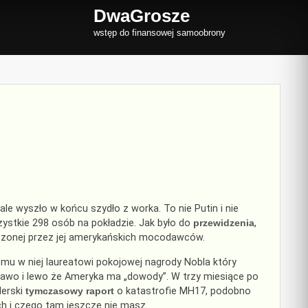
DwaGrosze
wstęp do finansowej samoobrony
e ale wyszło w końcu szydło z worka. To nie Putin i nie
zystkie 298 osób na pokładzie. Jak było do
przewidzenia
,
czonej przez jej amerykańskich mocodawców.
mu w niej laureatowi pokojowej nagrody Nobla który
a prawo i lewo że Ameryka ma „dowody”. W trzy miesiące po
derski
tymczasowy raport
o katastrofie MH17, podobno
ch i czego tam jeszcze nie masz.