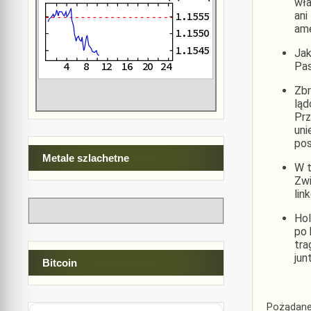
wła
ani
ame
Jak
Pas
Zbr
ląd
Prz
uni
pos
Metale szlachetne
W t
Zwi
lin
Hol
po 
tra
jun
Bitcoin
Pożądane