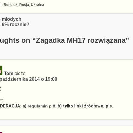
in
Benelux
,
Rosja
,
Ukraina
cja
e młodych
ć 9% rocznie?
ughts on “
Zagadka MH17 rozwiązana
”
Tom
pisze:
października 2014 o 19:00
X
—
DERACJA: a)
regulamin p 8.
b) tylko linki źródłowe, pls.