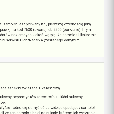
zie, samolot jest porwany itp., pierwszą czynnością jaką
awk) na kod 7600 (awaria) lub 7500 (porwanie). I tym
darów naziemnych. Jakoś wątpię, że samolot kilkakrotnie
dmini serwisu FlightRadar24 (zasilanego danymi z
ane aspekty związane z katastrofą.
 sukcesy separatystów,katastrofa + 10dni sukcesy
tów.
rofy.Nietrudno się domyśleć że widząc spadający samolot
ieli że ten samolot leciał na pułapie którego ich wyrzutnie