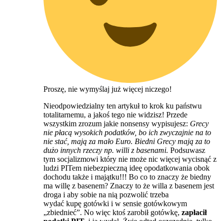
Proszę, nie wymyślaj już więcej niczego!
Nieodpowiedzialny ten artykuł to krok ku państwu
totalitarnemu, a jakoś tego nie widzisz! Przede
wszystkim zrozum jakie nonsensy wypisujesz:
Grecy
nie płacą wysokich podatków, bo ich zwyczajnie na to
nie stać, mają za mało Euro. Biedni Grecy mają za to
dużo innych rzeczy np. willi z basenami.
Podsuwasz
tym socjalizmowi który nie może nic więcej wycisnąć z
ludzi PITem niebezpieczną ideę opodatkowania obok
dochodu także i majątku!!! Bo co to znaczy że biedny
ma willę z basenem? Znaczy to że willa z basenem jest
droga i aby sobie na nią pozwolić trzeba
wydać kupę gotówki i w sensie gotówkowym
„zbiednieć”. No więc ktoś zarobił gotówkę,
zapłacił