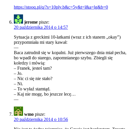
https://stooq.pl/q/?s=10ply.b&c=5y&t=l&a=lg&b=0
jerome
pisze:
20 października 2014 o 14:57
Sytuacja z greckimi 10-latkami (wraz z ich stanem „okay”)
przypomniała mi stary kawał:
—
Baca zatrudnił się w kopalni. Już pierwszego dnia miał pecha,
bo wpadł do starego, zapomnianego szybu. Zbiegli się
koledzy i mówią:
– Franek, jesteś tam?
– Jo.
– Nic ci się nie stało?
– Ni.
– To wyłaź stamtąd.
– Kaj nie mogę, bo jeszcze lecę…
—
wmo
pisze:
20 października 2014 o 10:56