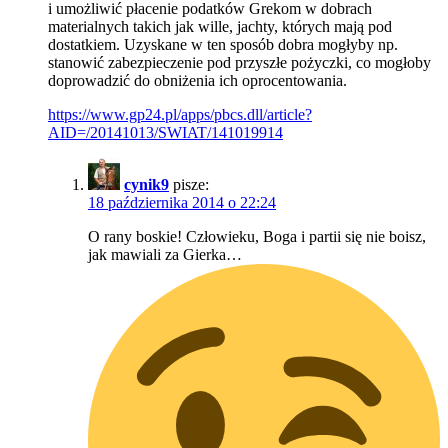
i umożliwić płacenie podatków Grekom w dobrach
materialnych takich jak wille, jachty, których mają pod
dostatkiem. Uzyskane w ten sposób dobra mogłyby np.
stanowić zabezpieczenie pod przyszłe pożyczki, co mogłoby
doprowadzić do obniżenia ich oprocentowania.
https://www.gp24.pl/apps/pbcs.dll/article?
AID=/20141013/SWIAT/141019914
cynik9
pisze:
18 października 2014 o 22:24
O rany boskie! Człowieku, Boga i partii się nie boisz,
jak mawiali za Gierka…