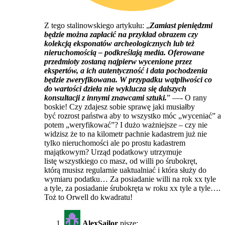
Z tego stalinowskiego artykułu: „
Zamiast pieniędzmi
będzie można zapłacić na przykład obrazem czy
kolekcją eksponatów archeologicznych lub też
nieruchomością – podkreślają media. Oferowane
przedmioty zostaną najpierw wycenione przez
ekspertów, a ich autentyczność i data pochodzenia
będzie zweryfikowana. W przypadku wątpliwości co
do wartości dzieła nie wyklucza się dalszych
konsultacji z innymi znawcami sztuki.
” —- O rany
boskie! Czy zdajesz sobie sprawę jaki musiałby
być rozrost państwa aby to wszystko móc „wyceniać” a
potem „weryfikować”? I dużo ważniejsze – czy nie
widzisz że to na kilometr pachnie kadastrem już nie
tylko nieruchomości ale po prostu kadastrem
majątkowym? Urząd podatkowy utrzymuje
listę wszystkiego co masz, od willi po śrubokręt,
którą musisz regularnie uaktualniać i która służy do
wymiaru podatku… Za posiadanie willi na rok xx tyle
a tyle, za posiadanie śrubokręta w roku xx tyle a tyle….
Toż to Orwell do kwadratu!
AlexSailor
pisze: