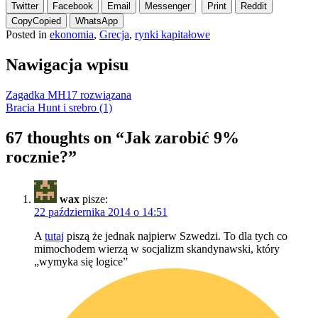
Twitter
Facebook
Email
Messenger
Print
Reddit
Copy
Copied
WhatsApp
Posted in
ekonomia
,
Grecja
,
rynki kapitałowe
Nawigacja wpisu
Zagadka MH17 rozwiązana
Bracia Hunt i srebro (1)
67 thoughts on “
Jak zarobić 9%
rocznie?
”
wax
pisze:
22 października 2014 o 14:51
A
tutaj
piszą że jednak najpierw Szwedzi. To dla tych co
mimochodem wierzą w socjalizm skandynawski, który
„wymyka się logice”