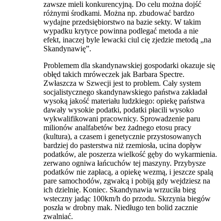
zawsze mieli konkurencyjną. Do celu można dojść
różnymi środkami. Można np. zbudować bardzo
wydajne przedsiębiorstwo na bazie sekty. W takim
wypadku krytyce powinna podlegać metoda a nie
efekt, inaczej byle lewacki ciul cię zjedzie metodą „na
Skandynawię”.
Problemem dla skandynawskiej gospodarki okazuje się
obłęd takich mróweczek jak Barbara Spectre.
Zwłaszcza w Szwecji jest to problem. Cały system
socjalistycznego skandynawskiego państwa zakładał
wysoką jakość materiału ludzkiego: opiekę państwa
dawały wysokie podatki, podatki płacili wysoko
wykwalifikowani pracownicy. Sprowadzenie paru
milionów analfabetów bez żadnego etosu pracy
(kultura), a czasem i genetycznie przystosowanych
bardziej do pasterstwa niż rzemiosła, ucina dopływ
podatków, ale poszerza wielkość gęby do wykarmienia.
zerwano ogniwa łańcuchów tej maszyny. Przybysze
podatków nie zapłacą, a opiekę wezmą, i jeszcze spalą
pare samochodów, zgwałcą i pobiją gdy wejdziesz na
ich dzielnię. Koniec. Skandynawia wrzuciła bieg
wsteczny jadąc 100km/h do przodu. Skrzynia biegów
poszła w drobny mak. Niedługo ten bolid zacznie
zwalniać.