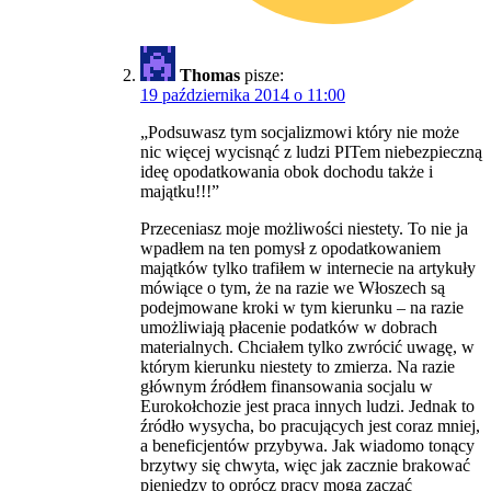
Thomas
pisze:
19 października 2014 o 11:00
„Podsuwasz tym socjalizmowi który nie może
nic więcej wycisnąć z ludzi PITem niebezpieczną
ideę opodatkowania obok dochodu także i
majątku!!!”
Przeceniasz moje możliwości niestety. To nie ja
wpadłem na ten pomysł z opodatkowaniem
majątków tylko trafiłem w internecie na artykuły
mówiące o tym, że na razie we Włoszech są
podejmowane kroki w tym kierunku – na razie
umożliwiają płacenie podatków w dobrach
materialnych. Chciałem tylko zwrócić uwagę, w
którym kierunku niestety to zmierza. Na razie
głównym źródłem finansowania socjalu w
Eurokołchozie jest praca innych ludzi. Jednak to
źródło wysycha, bo pracujących jest coraz mniej,
a beneficjentów przybywa. Jak wiadomo tonący
brzytwy się chwyta, więc jak zacznie brakować
pieniędzy to oprócz pracy mogą zacząć