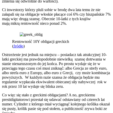
zmienia się odwrotnie do wartości).
Ci inwestorzy którzy pluli sobie w brodę dwa lata temu że nie
załapali się na obligacje włoskie płacące coś 6% czy hiszpańskie 7%
mają więc drugą szansę. Obecnie 10-latki z tych krajów
mają mikrą rentowność nieco ponad 2%.
Rentowność 10Y obligacji greckich
(
źródło
)
Ostrzeżenie jest jednak na miejscu – posiadacz tak atrakcyjnej 10-
latki greckiej ma prawdopodobnie niewielką szansę dotrwania w
stanie nienaruszonym do jej końca. Po prostu wydaje się że w
przeciągu tego czasu coś musi zniknąć: albo Grecja ze strefy euro,
albo strefa euro z Europy, albo euro z Grecji, czy może kombinacja
powyższych. W każdym razie szansa że obligacja będzie mu
regularnie wypłacała ekwiwalent obiecanej siły nabywczej rok w
rok przez 10 lat wydaje się bliska zeru.
Co więc się stało z greckimi obligacjami? A no, greckiemu
prestidigitatorowi przestał się udawać odstawiany od czterech lat
numer. Cylinder z którego miał wyciągnąć kolejnego królika okazał
się pusty, królik pasie się pod stołem, a publiczność zrywa boki ze