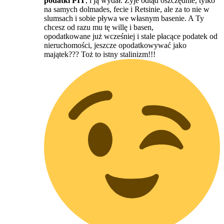
podatki PIT
, i ją wydał. Żyje odtąd oszczędnie, tylko
na samych dolmades, fecie i Retsinie, ale za to nie w
slumsach i sobie pływa we własnym basenie. A Ty
chcesz od razu mu tę willę i basen,
opodatkowane już wcześniej i stale płacące podatek od
nieruchomości, jeszcze opodatkowywać jako
majątek??? Toż to istny stalinizm!!!