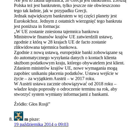
Nie jest to żadna tajemnica, że Grecja jest bankrutem. Zresztą
Polska też jest bankrutem, tylko jeszcze nie obwieszczono
tego tak ładnie, jak w przypadku Grecji.
Jednak największym bankrutem w tej części planety jest
Eurokołchoz. Jednym z ostatnich wierzgnięć tego bankruta
jest poniższa in formacja:
„W UE zostanie zniesiona tajemnica bankowa
Ministrowie finansów krajów UE zatwierdzili ustawę,
zgodnie z którą w 28 krajach UE de facto zostanie
zlikwidowana tajemnica bankowa.
Zgodnie z nową ustawą, europejskie banki zobowiązane są
do automatycznego wysyłania danych o kontach klienta
służbom podatkowym kraju, którego obywatelem jest klient.
Zdaniem ministrów krajów UE, nowe wymagania mogą
zapobiec unikaniu płacenia podatków. Ustawa wejście w
życie – za wyjątkiem Austrii – w 2017 roku.
W Austrii ustawa zacznie obowiązywać od 2018 roku –
władze kraju poprosiły o odroczenie terminu na rok, aby
stworzyć system wymiany informacjami z bankami.
Źródło: Głos Rosji”
m
pisze:
19 października 2014 o 09:03