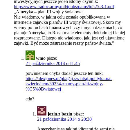
inwestycyjnych jeszcze jeden istotny czynnik:
https://www.tradoc.army.mil/tpubs/pams/tp525-3-1.pdf
„Ameryka – plan III wojny światowej.
Nie wiadomo, w jakim celu została opublikowana w
internecie zajawka planów III wojny światowej. Skoro my
wiemy po ruchach finansowych czy innych działaniach, co
planuje Ameryka, to Rosja ma te elementy dokładniej i lepiej
rozpracowane. Dlatego nie wiadomo, jaki jest cel ujawnionej
zajawki. Być może zastraszenie reszty państw świata.”
wmo
pisze:
21 października 2014 o 11:45
powinienem chyba dodać jeszcze ten link:
https://alexjones.pl/pl/aj/aj-swiat/aj-polityka-na-
swiecie/item/39234-znamy-plan-iii-wojny-
%C5%9Bwiatowej
cdn?
jozin.z.bazin
pisze:
21 października 2014 o 20:30
Amerykanie są takimi idiotami że sami nie