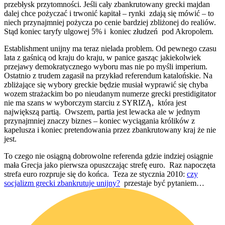
przebłysk przytomności. Jeśli cały zbankrutowany grecki majdan
dalej chce pożyczać i trwonić kapitał – rynki zdają się mówić – to
niech przynajmniej pożycza po cenie bardziej zbliżonej do realiów.
Stąd koniec taryfy ulgowej 5% i koniec złudzeń pod Akropolem.
Establishment unijny ma teraz nielada problem. Od pewnego czasu
lata z gaśnicą od kraju do kraju, w panice gasząc jakiekolwiek
przejawy demokratycznego wyboru mas nie po myśli imperium.
Ostatnio z trudem zagasił na przykład referendum katalońskie. Na
zbliżające się wybory greckie będzie musiał wyprawić się chyba
wozem strażackim bo po nieudanym numerze grecki prestidigitator
nie ma szans w wyborczym starciu z SYRIZĄ, która jest
największą partią. Owszem, partia jest lewacka ale w jednym
przynajmniej znaczy biznes – koniec wyciągania królików z
kapelusza i koniec pretendowania przez zbankrutowany kraj że nie
jest.
To czego nie osiągną dobrowolne referenda gdzie indziej osiągnie
mała Grecja jako pierwsza opuszczając strefę euro. Raz napoczęta
strefa euro rozpruje się do końca. Teza ze stycznia 2010:
czy
socjalizm grecki zbankrutuje unijny?
przestaje być pytaniem…