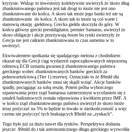
kryzysie. Widząc to inwestorzy kolektywnie uwierzyli że skoro dług
zbankrutowanego państwa jest tak drogi to może nie jest ono
zbankrutowane do końca. A skoro tak może jego banki też nie są
zbankrutowanie do końca. A skoro tak to może są coś warte i
stanowią okazję giełdową. Grecka giełda skoczyła do góry. W
końcu główny grecki prestidigitator, premier Samaras, uwierzył że
skoro obligacje i akcje przeżywają
boom
bo rynki uwierzyły że
Grecja nie jest całkiem zbankrutowana to czas samemu w to
uwierzyć.
Ekwiwalentem spotkania się spadającego melona z chodnikiem
okazał się dla Grecji ciąg wydarzeń zapoczątkowanych niepozorną
odmową ECB uznania gwarancji zbankrutowanego państwa
greckiego wobec zbankrutowanych banków greckich za
pełnowartościową (Tier 1) rezerwę. Oznaczało to że $9mld dla
zbankrutowanych banków musi się skądś wziąć. Akcje banków
spadły, pociągając za sobą resztę. Potem próba wyborczego
szpanowania przez rząd Samarasa zamierzonym wycofaniem się z
ustaleń bailoutowych została odprawiona z kwitkiem przez IMF. A
w końcu rząd zbankrutowanego państwa uwierzył że skoro może
teraz pożyczać na 5% to będzie to trwało w nieskończoność a więc
czemu nie pożyczyć tych brakujących $9mld na „rynkach”.
Tego było już za dużo nawet dla rynków. Perspektywa dodania
jeszcze $9mld do i tak astronomicznego długu greckiego wyzwoliła