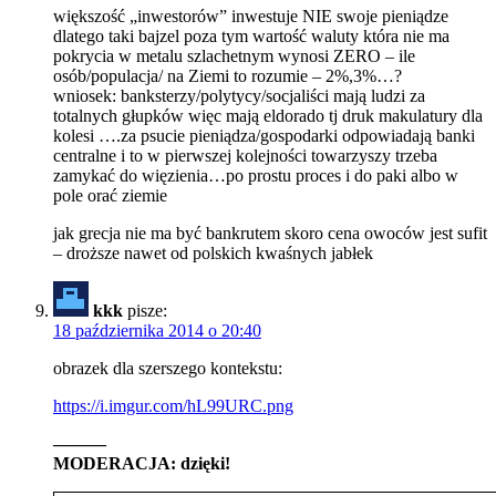
większość „inwestorów” inwestuje NIE swoje pieniądze
dlatego taki bajzel poza tym wartość waluty która nie ma
pokrycia w metalu szlachetnym wynosi ZERO – ile
osób/populacja/ na Ziemi to rozumie – 2%,3%…?
wniosek: banksterzy/polytycy/socjaliści mają ludzi za
totalnych głupków więc mają eldorado tj druk makulatury dla
kolesi ….za psucie pieniądza/gospodarki odpowiadają banki
centralne i to w pierwszej kolejności towarzyszy trzeba
zamykać do więzienia…po prostu proces i do paki albo w
pole orać ziemie
jak grecja nie ma być bankrutem skoro cena owoców jest sufit
– droższe nawet od polskich kwaśnych jabłek
kkk
pisze:
18 października 2014 o 20:40
obrazek dla szerszego kontekstu:
https://i.imgur.com/hL99URC.png
———
MODERACJA: dzięki!