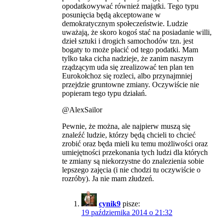
opodatkowywać również majątki. Tego typu
posunięcia będą akceptowane w
demokratycznym społeczeństwie. Ludzie
uważają, że skoro kogoś stać na posiadanie willi,
dzieł sztuki i drogich samochodów tzn. jest
bogaty to może płacić od tego podatki. Mam
tylko taka cicha nadzieje, że zanim naszym
rządzącym uda się zrealizować ten plan ten
Eurokołchoz się rozleci, albo przynajmniej
przejdzie gruntowne zmiany. Oczywiście nie
popieram tego typu działań.
@AlexSailor
Pewnie, że można, ale najpierw muszą się
znaleźć ludzie, którzy będą chcieli to chcieć
zrobić oraz będa mieli ku temu możliwości oraz
umiejętności przekonania tych ludzi dla których
te zmiany są niekorzystne do znalezienia sobie
lepszego zajęcia (i nie chodzi tu oczywiście o
rozróby). Ja nie mam złudzeń.
cynik9
pisze:
19 października 2014 o 21:32