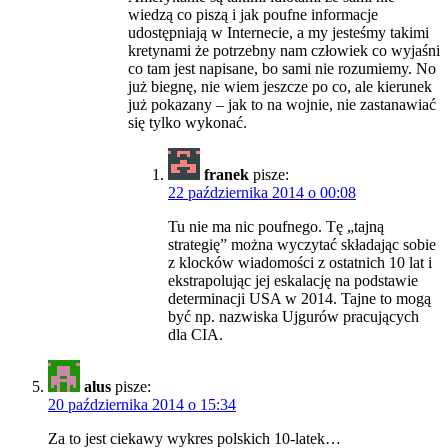
wiedzą co piszą i jak poufne informacje
udostępniają w Internecie, a my jesteśmy takimi
kretynami że potrzebny nam człowiek co wyjaśni
co tam jest napisane, bo sami nie rozumiemy. No
już biegnę, nie wiem jeszcze po co, ale kierunek
już pokazany – jak to na wojnie, nie zastanawiać
się tylko wykonać.
franek
pisze:
22 października 2014 o 00:08
Tu nie ma nic poufnego. Tę „tajną
strategię” można wyczytać składając sobie
z klocków wiadomości z ostatnich 10 lat i
ekstrapolując jej eskalację na podstawie
determinacji USA w 2014. Tajne to mogą
być np. nazwiska Ujgurów pracujących
dla CIA.
alus
pisze:
20 października 2014 o 15:34
Za to jest ciekawy wykres polskich 10-latek…