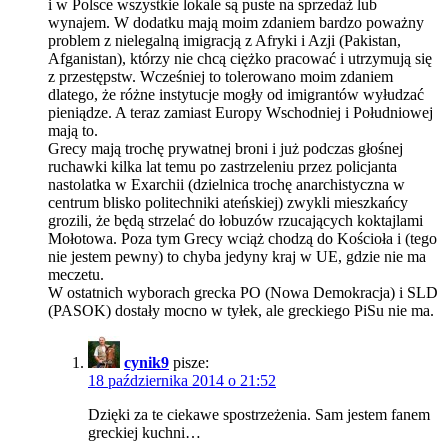
i w Polsce wszystkie lokale są puste na sprzedaż lub
wynajem. W dodatku mają moim zdaniem bardzo poważny
problem z nielegalną imigracją z Afryki i Azji (Pakistan,
Afganistan), którzy nie chcą ciężko pracować i utrzymują się
z przestępstw. Wcześniej to tolerowano moim zdaniem
dlatego, że różne instytucje mogły od imigrantów wyłudzać
pieniądze. A teraz zamiast Europy Wschodniej i Południowej
mają to.
Grecy mają trochę prywatnej broni i już podczas głośnej
ruchawki kilka lat temu po zastrzeleniu przez policjanta
nastolatka w Exarchii (dzielnica trochę anarchistyczna w
centrum blisko politechniki ateńskiej) zwykli mieszkańcy
grozili, że będą strzelać do łobuzów rzucających koktajlami
Mołotowa. Poza tym Grecy wciąż chodzą do Kościoła i (tego
nie jestem pewny) to chyba jedyny kraj w UE, gdzie nie ma
meczetu.
W ostatnich wyborach grecka PO (Nowa Demokracja) i SLD
(PASOK) dostały mocno w tyłek, ale greckiego PiSu nie ma.
cynik9
pisze:
18 października 2014 o 21:52
Dzięki za te ciekawe spostrzeżenia. Sam jestem fanem
greckiej kuchni…