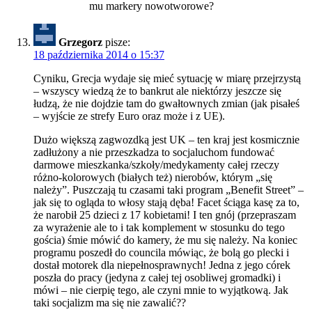
mu markery nowotworowe?
Grzegorz
pisze:
18 października 2014 o 15:37
Cyniku, Grecja wydaje się mieć sytuację w miarę przejrzystą
– wszyscy wiedzą że to bankrut ale niektórzy jeszcze się
łudzą, że nie dojdzie tam do gwałtownych zmian (jak pisałeś
– wyjście ze strefy Euro oraz może i z UE).
Dużo większą zagwozdką jest UK – ten kraj jest kosmicznie
zadłużony a nie przeszkadza to socjaluchom fundować
darmowe mieszkanka/szkoły/medykamenty całej rzeczy
różno-kolorowych (białych też) nierobów, którym „się
należy”. Puszczają tu czasami taki program „Benefit Street” –
jak się to ogląda to włosy stają dęba! Facet ściąga kasę za to,
że narobił 25 dzieci z 17 kobietami! I ten gnój (przepraszam
za wyrażenie ale to i tak komplement w stosunku do tego
gościa) śmie mówić do kamery, że mu się należy. Na koniec
programu poszedł do councila mówiąc, że bolą go plecki i
dostał motorek dla niepełnosprawnych! Jedna z jego córek
poszła do pracy (jedyna z całej tej osobliwej gromadki) i
mówi – nie cierpię tego, ale czyni mnie to wyjątkową. Jak
taki socjalizm ma się nie zawalić??