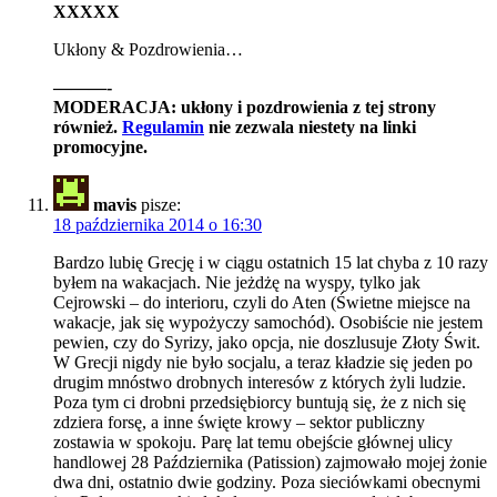
XXXXX
Ukłony & Pozdrowienia…
———-
MODERACJA: ukłony i pozdrowienia z tej strony
również.
Regulamin
nie zezwala niestety na linki
promocyjne.
mavis
pisze:
18 października 2014 o 16:30
Bardzo lubię Grecję i w ciągu ostatnich 15 lat chyba z 10 razy
byłem na wakacjach. Nie jeżdżę na wyspy, tylko jak
Cejrowski – do interioru, czyli do Aten (Świetne miejsce na
wakacje, jak się wypożyczy samochód). Osobiście nie jestem
pewien, czy do Syrizy, jako opcja, nie doszlusuje Złoty Świt.
W Grecji nigdy nie było socjalu, a teraz kładzie się jeden po
drugim mnóstwo drobnych interesów z których żyli ludzie.
Poza tym ci drobni przedsiębiorcy buntują się, że z nich się
zdziera forsę, a inne święte krowy – sektor publiczny
zostawia w spokoju. Parę lat temu obejście głównej ulicy
handlowej 28 Października (Patission) zajmowało mojej żonie
dwa dni, ostatnio dwie godziny. Poza sieciówkami obecnymi