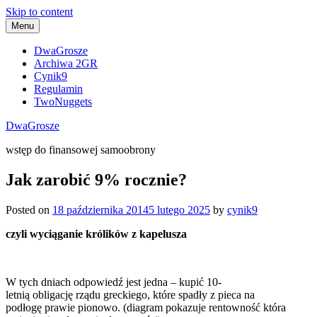
Skip to content
Menu
DwaGrosze
Archiwa 2GR
Cynik9
Regulamin
TwoNuggets
DwaGrosze
wstęp do finansowej samoobrony
Jak zarobić 9% rocznie?
Posted on
18 października 2014
5 lutego 2025
by
cynik9
czyli wyciąganie królików z kapelusza
W tych dniach odpowiedź jest jedna – kupić 10-
letnią obligację rządu greckiego, które spadły z pieca na
podłogę prawie pionowo. (diagram pokazuje rentowność która