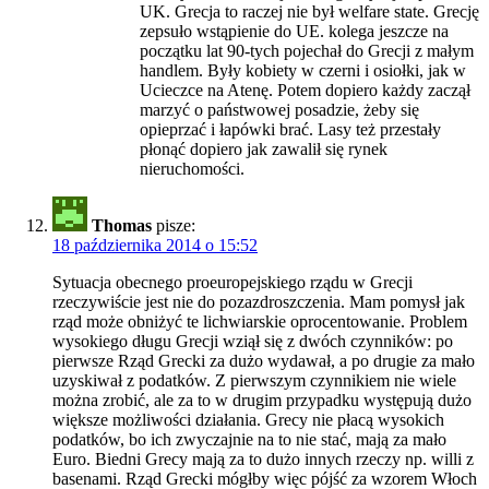
UK. Grecja to raczej nie był welfare state. Grecję
zepsuło wstąpienie do UE. kolega jeszcze na
początku lat 90-tych pojechał do Grecji z małym
handlem. Były kobiety w czerni i osiołki, jak w
Ucieczce na Atenę. Potem dopiero każdy zaczął
marzyć o państwowej posadzie, żeby się
opieprzać i łapówki brać. Lasy też przestały
płonąć dopiero jak zawalił się rynek
nieruchomości.
Thomas
pisze:
18 października 2014 o 15:52
Sytuacja obecnego proeuropejskiego rządu w Grecji
rzeczywiście jest nie do pozazdroszczenia. Mam pomysł jak
rząd może obniżyć te lichwiarskie oprocentowanie. Problem
wysokiego długu Grecji wziął się z dwóch czynników: po
pierwsze Rząd Grecki za dużo wydawał, a po drugie za mało
uzyskiwał z podatków. Z pierwszym czynnikiem nie wiele
można zrobić, ale za to w drugim przypadku występują dużo
większe możliwości działania. Grecy nie płacą wysokich
podatków, bo ich zwyczajnie na to nie stać, mają za mało
Euro. Biedni Grecy mają za to dużo innych rzeczy np. willi z
basenami. Rząd Grecki mógłby więc pójść za wzorem Włoch