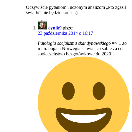
Oczywiście pytaniom i uczonym analizom „kto zgasił
światło” nie będzie końca :).
cynik9
pisze:
23 października 2014 o 16:17
Patologia socjalizmu skandynawskiego
=> …to
m.in. bogata Norwegia stawiająca sobie za cel
społeczeństwo bezgotówkowe do 2020…