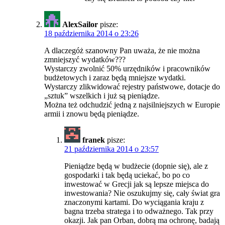
AlexSailor
pisze:
18 października 2014 o 23:26
A dlaczegóż szanowny Pan uważa, że nie można
zmniejszyć wydatków???
Wystarczy zwolnić 50% urzędników i pracowników
budżetowych i zaraz będą mniejsze wydatki.
Wystarczy zlikwidować rejestry państwowe, dotacje do
„sztuk” wszelkich i już są pieniądze.
Można też odchudzić jedną z najsilniejszych w Europie
armii i znowu będą pieniądze.
franek
pisze:
21 października 2014 o 23:57
Pieniądze będą w budżecie (dopnie się), ale z
gospodarki i tak będą uciekać, bo po co
inwestować w Grecji jak są lepsze miejsca do
inwestowania? Nie oszukujmy się, cały świat gra
znaczonymi kartami. Do wyciągania kraju z
bagna trzeba stratega i to odważnego. Tak przy
okazji. Jak pan Orban, dobrą ma ochronę, badają