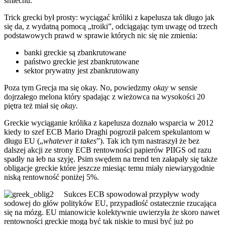
śmiechu.
Trick grecki był prosty: wyciągać króliki z kapelusza tak długo jak
się da, z wydatną pomocą „troiki”, odciągając tym uwagę od trzech
podstawowych prawd w sprawie których nic się nie zmienia:
banki greckie są zbankrutowane
państwo greckie jest zbankrutowane
sektor prywatny jest zbankrutowany
Poza tym Grecja ma się okay. No, powiedzmy
okay
w sensie
dojrzałego melona który spadając z wieżowca na wysokości 20
piętra też miał się
okay
.
Greckie wyciąganie królika z kapelusza doznało wsparcia w 2012
kiedy to szef ECB Mario Draghi pogroził palcem spekulantom w
długu EU („
whatever it takes
”). Tak ich tym nastraszył że bez
dalszej akcji ze strony ECB rentowności papierów PIIGS od razu
spadły na łeb na szyję. Psim swędem na trend ten załapały się także
obligacje greckie które jeszcze miesiąc temu miały niewiarygodnie
niską rentowność poniżej 5%.
Sukces ECB spowodował przypływ wody
sodowej do głów polityków EU, przypadłość ostatecznie rzucająca
się na mózg. EU mianowicie kolektywnie uwierzyła że skoro nawet
rentowności greckie mogą być tak niskie to musi być już po