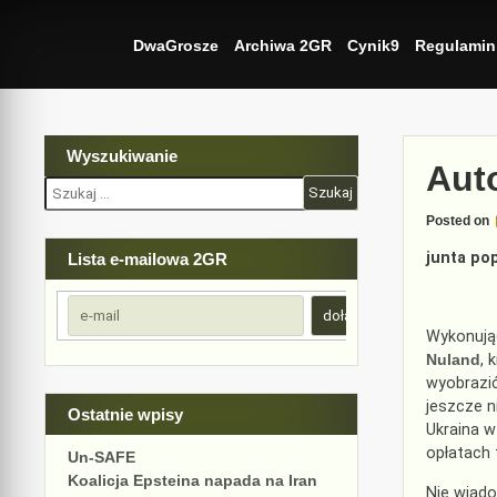
Skip
to
DwaGrosze
Archiwa 2GR
Cynik9
Regulamin
content
Wyszukiwanie
Aut
Szukaj:
Posted on
junta pop
Lista e-mailowa 2GR
Wykonują
Nuland
, 
wyobrazić
jeszcze n
Ostatnie wpisy
Ukraina w
opłatach 
Un-SAFE
Koalicja Epsteina napada na Iran
Nie wiado