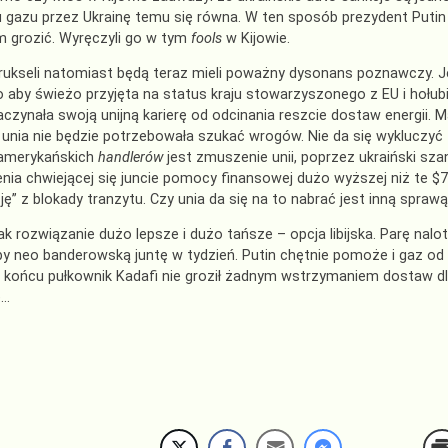
 gazu przez Ukrainę temu się równa. W ten sposób prezydent Putin 
 grozić. Wyręczyli go w tym
fools
w Kijowie.
ukseli natomiast będą teraz mieli poważny dysonans poznawczy. 
 aby świeżo przyjęta na status kraju stowarzyszonego z EU i hołu
aczynała swoją unijną karierę od odcinania reszcie dostaw energii. M
ł unia nie będzie potrzebowała szukać wrogów. Nie da się wykluczy
 amerykańskich
handlerów
jest zmuszenie unii, poprzez ukraiński sza
enia chwiejącej się juncie pomocy finansowej dużo wyższej niż te $
ję” z blokady tranzytu. Czy unia da się na to nabrać jest inną sprawą
ak rozwiązanie dużo lepsze i dużo tańsze – opcja libijska. Parę nal
by neo banderowską juntę w tydzień. Putin chętnie pomoże i gaz od 
 końcu pułkownik Kadafi nie groził żadnym wstrzymaniem dostaw d
e…