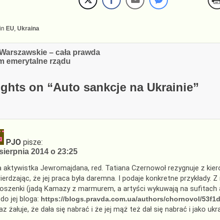
in
EU
,
Ukraina
cja
Warszawskie – cała prawda
 emerytalne rządu
ghts on “
Auto sankcje na Ukrainie
”
PJO
pisze:
sierpnia 2014 o 23:25
a aktywistka Jewromajdana, red. Tatiana Czernowoł rezygnuje z kie
ierdzając, że jej praca była daremna. I podaje konkretne przykłady.
oszenki (jadą Kamazy z marmurem, a artyści wykuwają na sufitach an
 do jej bloga:
https://blogs.pravda.com.ua/authors/chornovol/53f1
az żałuje, że dała się nabrać i że jej mąż też dał się nabrać i jako ukr