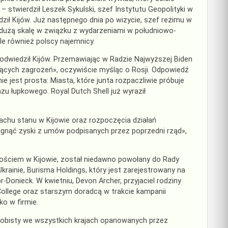
 stwierdził Leszek Sykulski, szef Instytutu Geopolityki w
ził Kijów. Już następnego dnia po wizycie, szef reżimu w
a dużą skalę w związku z wydarzeniami w południowo-
ale również polscy najemnicy.
odwiedził Kijów. Przemawiając w Radzie Najwyższej Biden
jących zagrożeń», oczywiście myśląc o Rosji. Odpowiedź
 jest prosta: Miasta, które junta rozpaczliwie próbuje
zu łupkowego. Royal Dutch Shell już wyraził
chu stanu w Kijowie oraz rozpoczęcia działań
nąć zyski z umów podpisanych przez poprzedni rząd»,
gościem w Kijowie, został niedawno powołany do Rady
ainie, Burisma Holdings, który jest zarejestrowany na
-Donieck. W kwietniu, Devon Archer, przyjaciel rodziny
College oraz starszym doradcą w trakcie kampanii
o w firmie.
 osobisty we wszystkich krajach opanowanych przez