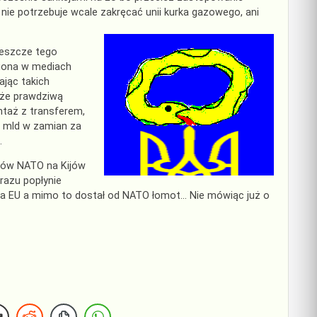
nie potrzebuje wcale zakręcać unii kurka gazowego, ani
Jeszcze tego
biona w mediach
ając takich
ć że prawdziwą
ntaż z transferem,
7 mld w zamian za
.
otów NATO na Kijów
razu popłynie
la EU a mimo to dostał od NATO łomot… Nie mówiąc już o