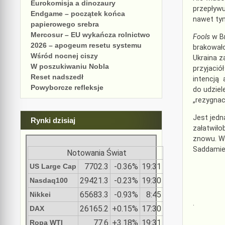
Eurokomisja a dinozaury
przepływu
Endgame – początek końca
nawet tym
papierowego srebra
Mercosur – EU wykańcza rolnictwo
Fools
w Br
2026 – apogeum resetu systemu
brakowało
Wśród nocnej ciszy
Ukraina z
W poszukiwaniu Nobla
przyjació
Reset nadszedł
intencją
Powyborcze refleksje
do udziel
„rezygnac
Jest jedn
Rynki dzisiaj
załatwiło
znowu. W
Saddami
Notowania Świat
7702.3
-0.36%
19:31
US Large Cap
29421.3
-0.23%
19:30
Nasdaq100
65683.3
-0.93%
8:45
Nikkei
.
26165.2
+0.15%
17:30
DAX
77.6
+3.18%
19:31
Ropa WTI