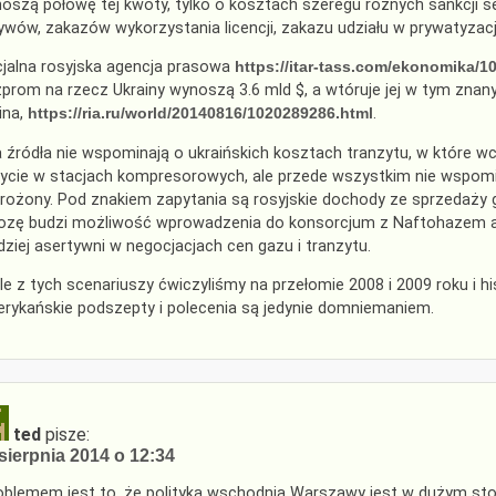
oszą połowę tej kwoty, tylko o kosztach szeregu różnych sankcji s
ywów, zakazów wykorzystania licencji, zakazu udziału w prywatyzacj
cjalna rosyjska agencja prasowa
https://itar-tass.com/ekonomika/1
prom na rzecz Ukrainy wynoszą 3.6 mld $, a wtóruje jej w tym znany
ina,
https://ria.ru/world/20140816/1020289286.html
.
 źródła nie wspominają o ukraińskich kosztach tranzytu, w które w
ycie w stacjach kompresorowych, ale przede wszystkim nie wspomin
rożony. Pod znakiem zapytania są rosyjskie dochody ze sprzedaży 
ozę budzi możliwość wprowadzenia do konsorcjum z Naftohazem am
dziej asertywni w negocjacjach cen gazu i tranzytu.
le z tych scenariuszy ćwiczyliśmy na przełomie 2008 i 2009 roku i hist
rykańskie podszepty i polecenia są jedynie domniemaniem.
ted
pisze:
sierpnia 2014 o 12:34
oblemem jest to, że polityka wschodnia Warszawy jest w dużym stop