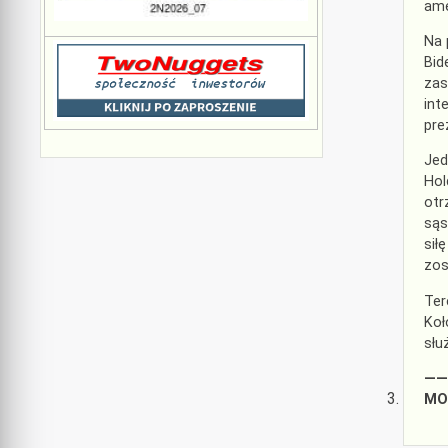
ame
Na 
Bid
zas
int
pre
Jed
Hol
otr
sąs
sił
zos
Ter
Koł
słu
——
MOD