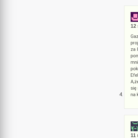
12 
Gaz
pro
za 
pom
mni
pok
Efe
A,ż
się
na 
11 