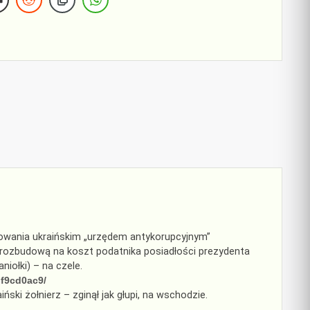
rowania ukraińskim „urzędem antykorupcyjnym”
 Z rozbudową na koszt podatnika posiadłości prezydenta
iołki) – na czele.
df9cd0ac9/
aiński żołnierz – zginął jak głupi, na wschodzie.