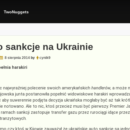
TwoNuggets
o sankcje na Ukrainie
8 sierpnia 2014
by
cynik9
ełnia harakiri
c najwyraźniej polecenie swoich amerykańskich
handlerów
, a może 
kijowska junta postanowiła popełnić widowiskowe harakiri wprowadza
 aby suwerennie podjęta decyzja ukraińska mogłaby być aż tak krót
ie notowano. Ale to nic, ktoś przecież musi być pierwszy. Premier 
 ramach sankcji zastopuje transfer gazu przez rurociągi idące przez
tranzytowych.
mo czy ktoś w Kijowie zauważył że ukraińskie auto sankcje są jed