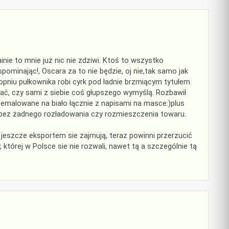
nie to mnie już nic nie zdziwi. Ktoś to wszystko
wspominając!, Oscara za to nie będzie, oj nie,tak samo jak
topniu pułkownika robi cyrk pod ładnie brzmiącym tytułem
ać, czy sami z siebie coś głupszego wymyślą. Rozbawił
emalowane na biało łącznie z napisami na masce:)plus
bez żadnego rozładowania czy rozmieszczenia towaru.
o jeszcze eksportem sie zajmują, teraz powinni przerzucić
, której w Polsce sie nie rozwali, nawet tą a szczególnie tą