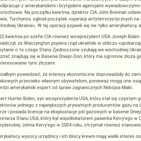
ółpracuje z amerykańskimi i brytyjskimi agencjami wywiadowczymi» –
stochowie. Na początku kwietnia, dyrektor CIA John Brennan odwied
owie, Turchynov, ogłosił początek «operacji antyterrorystycznych n
hodniej Ukrainie». W tej operacji pojawili się nie tylko amerykańscy, 
22 kwietnia po szefie CIA również wiceprezydent USA Joseph Biden 
iadczył, że Waszyngton popiera rząd ukraiński w obliczu «upokarza
pytanie o to czego Stany Zjednoczone szukają we wschodniej Ukrainie
rzmić znajdują się w Basenie Dniepr-Don, który ma ogromne złoża ga
nteresowanie tymi złożami.
ciałbym powiedzieć, że interesy ekonomiczne doprowadziły do zama
skowych przeciwko własnym obywatelom, ponieważ mogą one osiąg
erdzi amerykański espert od spraw zagranicznych Nebojsa Malic.
ert Hunter Biden, syn wiceprezydenta USA, który stał się częstym 
ektorów jednego z największych prywatnych producentów gazu na Ukr
rze i posiada licencje na eksploatacje pól gazowych w basenie Dniepr
retarza Stanu USA, który był współlokatorem pasierba Kerry’ego w 
zydenckiej Johna Kerry’ego w 2004 roku, otrzymał również stanowisk
rykańscy wysocy urzędnicy i ich bliscy krewni mają wielki interes