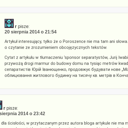
r
pisze:
20 sierpnia 2014 o 21:54
Artykuł interesujący, tylko że o Poroszence nie ma tam ani słowa
o czytanie ze zrozumieniem obcojęzycznych tekstów.
Cytat z artykułu w tłumaczeniu 'sponsor separatystów, Jurij Iw
przywożą drogi marmur do budowy domu na tysiąc metrów kwadr
сепаратистів Юрій Іванющенко, продовжує будувати нове „Між
облицювання житлового будинку на тисячу кв. метрів в Конча
r
pisze:
sierpnia 2014 o 23:42
 dla ścisłości, w przytaczanym przez autora bloga artykule nie ma 