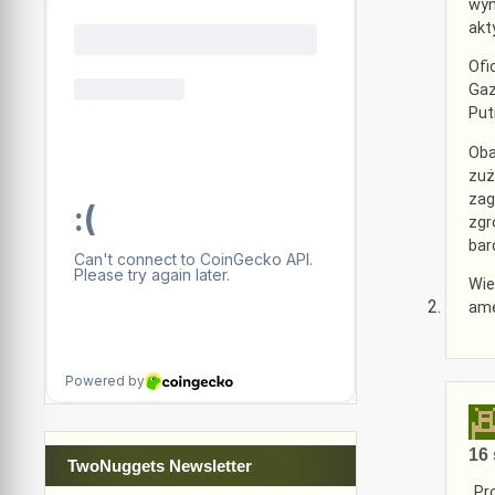
wyn
akt
Ofi
Gaz
Put
Oba
zuż
zag
zgr
bar
Wie
ame
16 
TwoNuggets Newsletter
„Pr