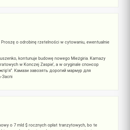
. Proszę o odrobinę rzetelności w cytowaniu, ewentualnie
abiuszenko, kontunuje budowę nowego Mieżgiria. Kamazy
atowych w Konczej Zaspie’, a w oryginale спонсор
гір’я”. Камази завозять дорогий мармур для
-Заспі
mowy o 7 mld $ rocznych opłat tranzytowych, bo te