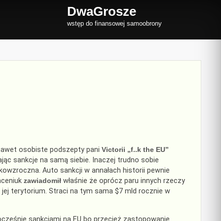
DwaGrosze
wstęp do finansowej samoobrony
nawet osobiste podszepty pani
Victorii „f..k the EU”
jąc sankcje na samą siebie. Inaczej trudno sobie
kowzroczna. Auto sankcji w annałach historii pewnie
Jaceniuk
zawiadomił
właśnie że oprócz paru innych rzeczy
 jej terytorium. Straci na tym sama $7 mld rocznie w
nocześnie sankcjami na EU bo przecież zastopowanie