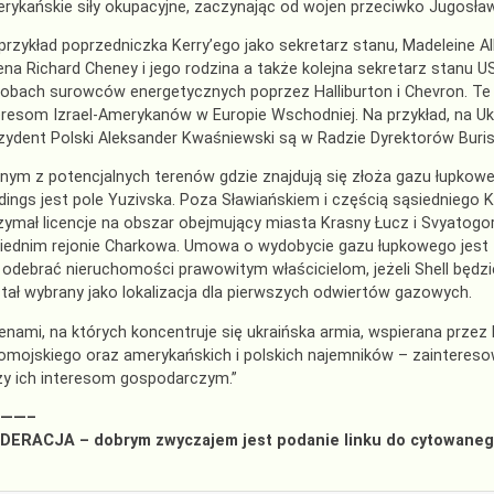
rykańskie siły okupacyjne, zaczynając od wojen przeciwko Jugosławii
przykład poprzedniczka Kerry’ego jako sekretarz stanu, Madeleine A
ena Richard Cheney i jego rodzina a także kolejna sekretarz stanu U
obach surowców energetycznych poprzez Halliburton i Chevron. Te 
eresom Izrael-Amerykanów w Europie Wschodniej. Na przykład, na Ukrai
zydent Polski Aleksander Kwaśniewski są w Radzie Dyrektorów Buri
nym z potencjalnych terenów gdzie znajdują się złoża gazu łupkow
dings jest pole Yuzivska. Poza Sławiańskiem i częścią sąsiedniego 
zymał licencje na obszar obejmujący miasta Krasny Łucz i Svyatogor
iednim rejonie Charkowa. Umowa o wydobycie gazu łupkowego jest ta
ę odebrać nieruchomości prawowitym właścicielom, jeżeli Shell będz
tał wybrany jako lokalizacja dla pierwszych odwiertów gazowych.
enami, na których koncentruje się ukraińska armia, wspierana przez 
omojskiego oraz amerykańskich i polskich najemników – zainteresowa
ży ich interesom gospodarczym.”
——–
ERACJA – dobrym zwyczajem jest podanie linku do cytowaneg