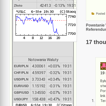
4241.3
-0.13%
19:31
Złoto
Posted 
Nawiga
Powstanie 
Referendum
wpisu
17 thou
Notowania Waluty
4.30061
+0.03%
19:31
EUR/PLN
4.59397
-0.32%
19:31
CHF/PLN
19 
3.73343
+0.34%
19:31
USD/PLN
Był
1.15192
-0.31%
19:31
EUR/USD
stw
Por
1.34550
-0.07%
19:31
GBP/USD
link
158.438
+0.47%
19:31
USD/JPY
Ter