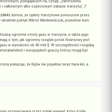
ektorowych, polegajacych na, cytuję: „zamrożeniu
i i całkowitym albo częściowym zakazie tranzytu(…)”
019841
donosi, że opłaty tranzytowe ponoszone przez
 ukraiński polityk Wiktor Miedwiedczuk, prywatnie kum
chodzą ogromne straty gazu w tranzycie, a także jego
ają o tym, jak ogromny rosyjski potok finansowy jest
gazu w wysokości ok 40 mld $. W szczególności rosyjską
erykańskich i europejskich graczy, którzy mogą być
oria pokazuje, że Kijów nie popełnia teraz hara-kiri, a
niu reżyserowana przez polski wywiad, który ściśle