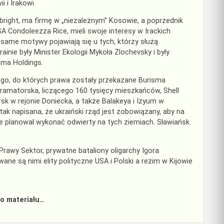
 i Irakowi.
lbright, ma firmę w „niezależnym” Kosowie, a poprzednik
SA Condoleezza Rice, mieli swoje interesy w Irackich
same motywy pojawiają się u tych, którzy służą
nie były Minister Ekologii Mykoła Zlochevsky i były
sma Holdings.
ego, do których prawa zostały przekazane Burisma
Kramatorska, liczącego 160 tysięcy mieszkańców, Shell
sk w rejonie Doniecka, a także Balakeya i Izyum w
k napisana, że ukraiński rząd jest zobowiązany, aby na
ie planował wykonać odwierty na tych ziemiach. Sławiańsk
Prawy Sektor, prywatne bataliony oligarchy Igora
ne są nimi elity polityczne USA i Polski a reżim w Kijowie
o materiału…