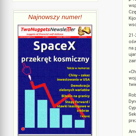
wsp
Czę
Najnowszy numer!
Kij
wsc
21-
ośw
na 
uja
zai
«Ch
woj
twi
Rob
Dyr
Cyp
Sek
pre
Ame