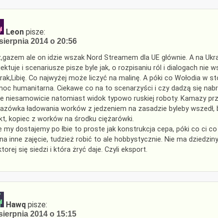
Leon
pisze:
sierpnia 2014 o 20:56
,gazem ale on idzie wszak Nord Streamem dla UE głównie. A na Ukrai
jektuje i scenariusze pisze byle jak, o rozpisaniu ról i dialogach nie 
Irak,Libię. Co najwyżej może liczyć na malinę. A póki co Wołodia w s
oc humanitarna. Ciekawe co na to scenarzyści i czy dadzą się nabr
e niesamowicie natomiast widok typowo ruskiej roboty. Kamazy prz
azówka ładowania worków z jedzeniem na zasadzie byleby wszedł, 
kt, kopiec z worków na środku ciężarówki.
e my dostajemy po łbie to proste jak konstrukcja cepa, póki co ci c
 na inne zajęcie, tudzież robić to ale hobbystycznie. Nie ma dziedziny
ktorej się siedzi i która żryć daje. Czyli eksport.
Hawq
pisze:
sierpnia 2014 o 15:15