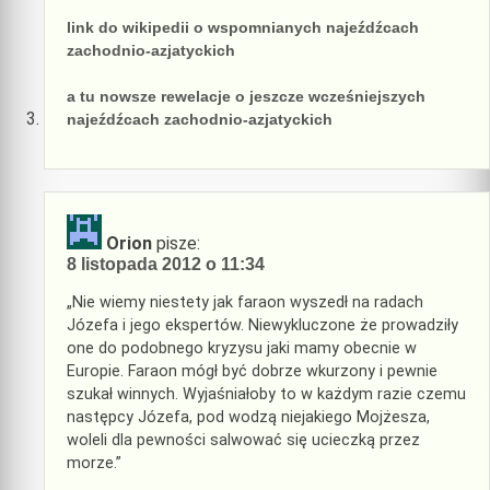
link do wikipedii o wspomnianych najeźdźcach
zachodnio-azjatyckich
a tu nowsze rewelacje o jeszcze wcześniejszych
najeźdźcach zachodnio-azjatyckich
Orion
pisze:
8 listopada 2012 o 11:34
„Nie wiemy niestety jak faraon wyszedł na radach
Józefa i jego ekspertów. Niewykluczone że prowadziły
one do podobnego kryzysu jaki mamy obecnie w
Europie. Faraon mógł być dobrze wkurzony i pewnie
szukał winnych. Wyjaśniałoby to w każdym razie czemu
następcy Józefa, pod wodzą niejakiego Mojżesza,
woleli dla pewności salwować się ucieczką przez
morze.”