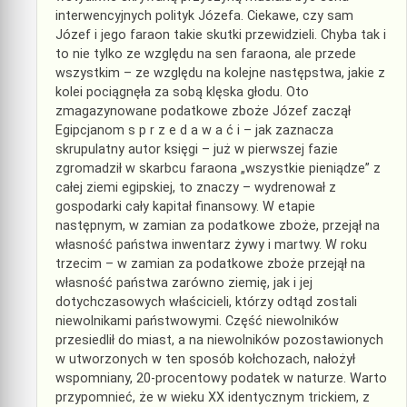
interwencyjnych polityk Józefa. Ciekawe, czy sam
Józef i jego faraon takie skutki przewidzieli. Chyba tak i
to nie tylko ze względu na sen faraona, ale przede
wszystkim – ze względu na kolejne następstwa, jakie z
kolei pociągnęła za sobą klęska głodu. Oto
zmagazynowane podatkowe zboże Józef zaczął
Egipcjanom s p r z e d a w a ć i – jak zaznacza
skrupulatny autor księgi – już w pierwszej fazie
zgromadził w skarbcu faraona „wszystkie pieniądze” z
całej ziemi egipskiej, to znaczy – wydrenował z
gospodarki cały kapitał finansowy. W etapie
następnym, w zamian za podatkowe zboże, przejął na
własność państwa inwentarz żywy i martwy. W roku
trzecim – w zamian za podatkowe zboże przejął na
własność państwa zarówno ziemię, jak i jej
dotychczasowych właścicieli, którzy odtąd zostali
niewolnikami państwowymi. Część niewolników
przesiedlił do miast, a na niewolników pozostawionych
w utworzonych w ten sposób kołchozach, nałożył
wspomniany, 20-procentowy podatek w naturze. Warto
przypomnieć, że w wieku XX identycznym trickiem, z