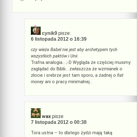
pisze:
cynik9
6 listopada 2012 o 16:39
czy wieża Babel nie jest aby archetypem tych
wszystkich paktów i Unii
Trafna analogia… ;-D Wygląda że częściej musimy
zaglądać do Biblii… zwłaszcza że wzmianek o
złocie i srebrze jest tam sporo, a żadnej o
fiat
money
ani o pracy minimalnej…
wax
pisze:
7 listopada 2012 o 00:38
Tora ustna – to dlatego żydzi mają taką