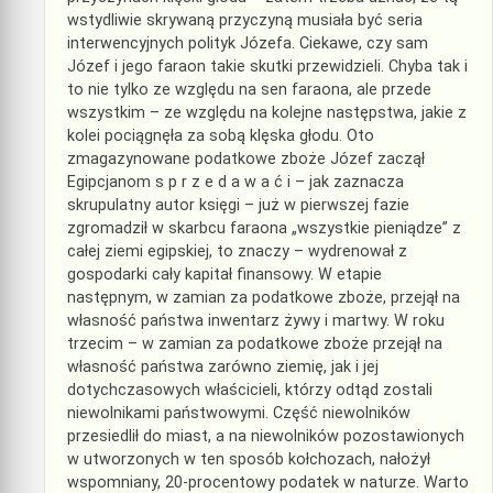
wstydliwie skrywaną przyczyną musiała być seria
interwencyjnych polityk Józefa. Ciekawe, czy sam
Józef i jego faraon takie skutki przewidzieli. Chyba tak i
to nie tylko ze względu na sen faraona, ale przede
wszystkim – ze względu na kolejne następstwa, jakie z
kolei pociągnęła za sobą klęska głodu. Oto
zmagazynowane podatkowe zboże Józef zaczął
Egipcjanom s p r z e d a w a ć i – jak zaznacza
skrupulatny autor księgi – już w pierwszej fazie
zgromadził w skarbcu faraona „wszystkie pieniądze” z
całej ziemi egipskiej, to znaczy – wydrenował z
gospodarki cały kapitał finansowy. W etapie
następnym, w zamian za podatkowe zboże, przejął na
własność państwa inwentarz żywy i martwy. W roku
trzecim – w zamian za podatkowe zboże przejął na
własność państwa zarówno ziemię, jak i jej
dotychczasowych właścicieli, którzy odtąd zostali
niewolnikami państwowymi. Część niewolników
przesiedlił do miast, a na niewolników pozostawionych
w utworzonych w ten sposób kołchozach, nałożył
wspomniany, 20-procentowy podatek w naturze. Warto