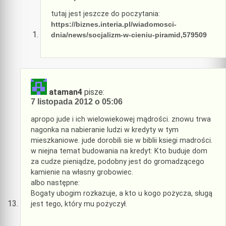
tutaj jest jeszcze do poczytania:
https://biznes.interia.pl/wiadomosci-
dnia/news/socjalizm-w-cieniu-piramid,579509
ataman4
pisze:
7 listopada 2012 o 05:06
apropo jude i ich wielowiekowej mądrości. znowu trwa
nagonka na nabieranie ludzi w kredyty w tym
mieszkaniowe. jude dorobili sie w biblii ksiegi madrości.
w niejna temat budowania na kredyt: Kto buduje dom
za cudze pieniądze, podobny jest do gromadzącego
kamienie na własny grobowiec.
albo następne:
Bogaty ubogim rozkazuje, a kto u kogo pożycza, sługą
jest tego, który mu pożyczył.