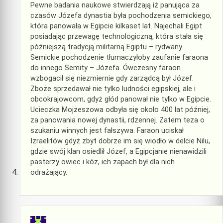
Pewne badania naukowe stwierdzają iż panująca za
czasów Józefa dynastia była pochodzenia semickiego,
która panowała w Egipcie kilkaset lat. Najechali Egipt
posiadając przewagę technologiczną, która stała się
późniejszą tradycją militarną Egiptu – rydwany.
Semickie pochodzenie tłumaczyłoby zaufanie faraona
do innego Semity – Józefa. Ówczesny faraon
wzbogacił się niezmiernie gdy zarządcą był Józef.
Zboże sprzedawał nie tylko ludności egipskiej, ale i
obcokrajowcom, gdyż głód panował nie tylko w Egipcie.
Ucieczka Mojżeszowa odbyła się około 400 lat później,
za panowania nowej dynastii, rdzennej. Zatem teza o
szukaniu winnych jest fałszywa. Faraon uciskał
Izraelitów gdyż zbyt dobrze im się wiodło w delcie Nilu,
gdzie swój klan osiedlił Józef, a Egipcjanie nienawidzili
pasterzy owiec i kóz, ich zapach był dla nich
odrażający.