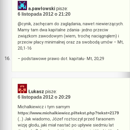
a.pawłowski
pisze:
6 listopada 2012 o 21:20
@cynik, zachęcam do zaglądania, nawet niewierzących.
Mamy tam dwa kapitalne zdania- jedno przeciw
związkom zawodowym (wiem, trochę naciągnąłem) i
przeciw płacy minimalnej oraz za swobodą umów – Mt,
20,1-16
– podstawowe prawo dot. kapitału- Mt, 20,29
Łukasz
pisze:
6 listopada 2012 o 20:29
Michalkiewicz i tym samym
https://www.michalkiewicz.pl/tekst.php?tekst=2179
(…) Jak wiadomo, Józef roztoczył przed faraonem
wizję głodu, jaki miał nastać po upływie siedmiu lat