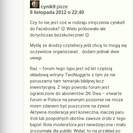
pisze:
cynik9
8 listopada 2012 o 22:40
Czy to nie jest coś w rodzaju stręczenia cynika9
do Facebooka? 😉 Wielu próbowało ale
dotychczas bezskutecznie! 😉
Myślę że drodzy czytelnicy jeśli chcą to mogą się
oczywiście organizować… dodam jednak dwie
uwagi:
Raz – forum tego typu jest od lat częścią
składową witryny TwoNuggets z tym że nie
poruszamy tam tematyki biblijnej lecz
inwestycyjną. Z tego powodu forum jest
ograniczone do abonentów 2N. Dwa – otwarte
forum w Polsce na pewnym poziomie nie może
moim zdaniem być puszczone na żywioł.
Aktywna moderacja jest konieczna, inaczej paru
troli lub pospolitych idiotów zawsze zrobi z tego
bajzel. Rola moderatora jest niewdzięczna i mało
zrozumiała dla publiki. Widać to na przykład po