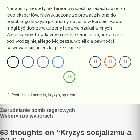
Nie wiemy niestety jak faraon wyszedł na radach Józefa i
jego ekspertów. Niewykluczone że prowadziły one do
podobnego kryzysu jaki mamy obecnie w Europie. Faraon
mógł być dobrze wkurzony i pewnie szukał winnych.
Wyjaśniałoby to w każdym razie czemu następcy Józefa,
pod wodzą niejakiego Mojżesza, woleli dla pewności
salwować się ucieczką przez morze.
Posted in
ekonomia
,
kryzys
,
system
Nawigacja
Zatrudnianie bomb zegarowych
Wybory i po wyborach
wpisu
63 thoughts on “
Kryzys socjalizmu a