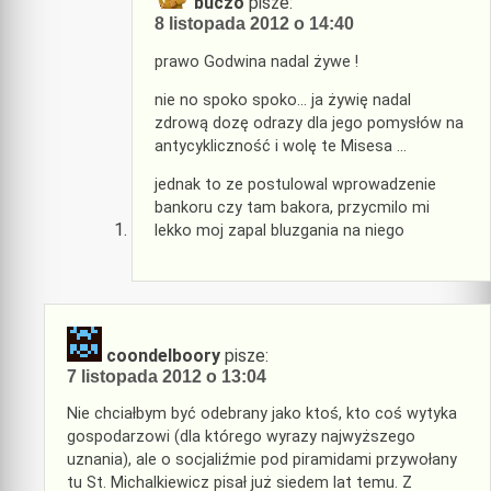
buczo
pisze:
8 listopada 2012 o 14:40
prawo Godwina nadal żywe !
nie no spoko spoko… ja żywię nadal
zdrową dozę odrazy dla jego pomysłów na
antycykliczność i wolę te Misesa …
jednak to ze postulowal wprowadzenie
bankoru czy tam bakora, przycmilo mi
lekko moj zapal bluzgania na niego
coondelboory
pisze:
7 listopada 2012 o 13:04
Nie chciałbym być odebrany jako ktoś, kto coś wytyka
gospodarzowi (dla którego wyrazy najwyższego
uznania), ale o socjaliźmie pod piramidami przywołany
tu St. Michalkiewicz pisał już siedem lat temu. Z