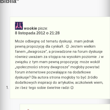
Biblia
”
wookie
pisze:
8 listopada 2012 o 21:28
Może odbiegnę od tematu dyskusji.. mam jednak
pewną propozycję dla cynika9.. 😉 Jestem wielkim
fanem „dwagrosze”, a prowadzone na forum dyskusje
równiez uważam za stojąca na wysokim poziomie ..i w
związku z tym mam pewną propozycję: może wokół
„społeczności strony dwagrosze” mogłoby powstać
forum internetowe pozwalające na dodatkowe
dyskusje? Dla autora strona mogłoby to być źródło
dodatkowych inspiracji do artykułów, aczkolwiek wiem,
że i bez tego sobie świetnie radzi 😉