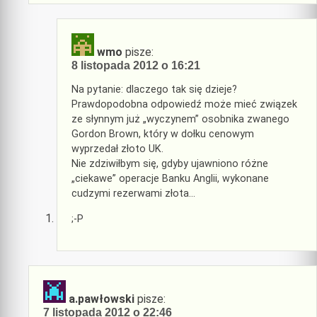
wmo
pisze:
8 listopada 2012 o 16:21
Na pytanie: dlaczego tak się dzieje?
Prawdopodobna odpowiedź może mieć związek
ze słynnym już „wyczynem” osobnika zwanego
Gordon Brown, który w dołku cenowym
wyprzedał złoto UK.
Nie zdziwiłbym się, gdyby ujawniono różne
„ciekawe” operacje Banku Anglii, wykonane
cudzymi rezerwami złota…
;-P
a.pawłowski
pisze:
7 listopada 2012 o 22:46