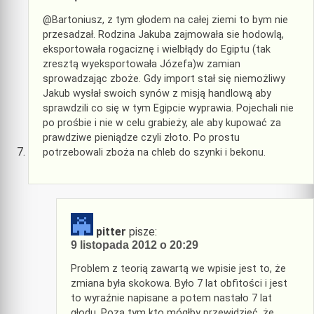
@Bartoniusz, z tym głodem na całej ziemi to bym nie
przesadzał. Rodzina Jakuba zajmowała sie hodowlą,
eksportowała rogaciznę i wielbłądy do Egiptu (tak
zresztą wyeksportowała Józefa)w zamian
sprowadzając zboże. Gdy import stał się niemożliwy
Jakub wysłał swoich synów z misją handlową aby
sprawdzili co się w tym Egipcie wyprawia. Pojechali nie
po prośbie i nie w celu grabieży, ale aby kupować za
prawdziwe pieniądze czyli złoto. Po prostu
potrzebowali zboża na chleb do szynki i bekonu.
pitter
pisze:
9 listopada 2012 o 20:29
Problem z teorią zawartą we wpisie jest to, że
zmiana była skokowa. Było 7 lat obfitości i jest
to wyraźnie napisane a potem nastało 7 lat
głodu. Poza tym kto mógłby przewidzieć, że