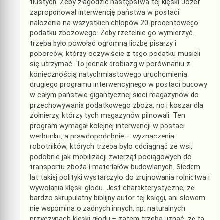
tłustych. Żeby złagodzić następstwa tej klęski Józef
zaproponował interwencję państwa w postaci
nałożenia na wszystkich chłopów 20-procentowego
podatku zbożowego. Żeby rzetelnie go wymierzyć,
trzeba było powołać ogromną liczbę pisarzy i
poborców, którzy oczywiście z tego podatku musieli
się utrzymać. To jednak drobiazg w porównaniu z
koniecznością natychmiastowego uruchomienia
drugiego programu interwencyjnego w postaci budowy
w całym państwie gigantycznej sieci magazynów do
przechowywania podatkowego zboża, no i koszar dla
żołnierzy, którzy tych magazynów pilnowali. Ten
program wymagał kolejnej interwencji w postaci
werbunku, a prawdopodobnie – wyznaczenia
robotników, których trzeba było odciągnąć ze wsi,
podobnie jak mobilizacji zwierząt pociągowych do
transportu zboża i materiałów budowlanych. Siedem
lat takiej polityki wystarczyło do zrujnowania rolnictwa i
wywołania klęski głodu. Jest charakterystyczne, że
bardzo skrupulatny biblijny autor tej księgi, ani słowem
nie wspomina o żadnych innych, np. naturalnych
przyczynach klęski głodu – zatem trzeba uznać, że tą