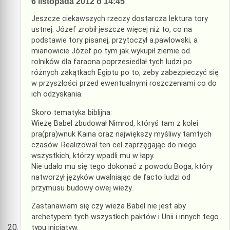
6 listopada 2012 o 14:45
Jeszcze ciekawszych rzeczy dostarcza lektura tory
ustnej. Józef zrobił jeszcze więcej niż to, co na
podstawie tory pisanej, przytoczył a.pawlowski, a
mianowicie Józef po tym jak wykupił ziemie od
rolników dla faraona poprzesiedlał tych ludzi po
różnych zakątkach Egiptu po to, żeby zabezpieczyć się
w przyszłości przed ewentualnymi roszczeniami co do
ich odzyskania.
Skoro tematyka biblijna:
Wieżę Babel zbudował Nimrod, któryś tam z kolei
pra(pra)wnuk Kaina oraz największy myśliwy tamtych
czasów. Realizował ten cel zaprzęgając do niego
wszystkich, którzy wpadli mu w łapy.
Nie udało mu się tego dokonać z powodu Boga, który
natworzył języków uwalniając de facto ludzi od
przymusu budowy owej wieży.
Zastanawiam się czy wieża Babel nie jest aby
archetypem tych wszystkich paktów i Unii i innych tego
typu inicjatyw.