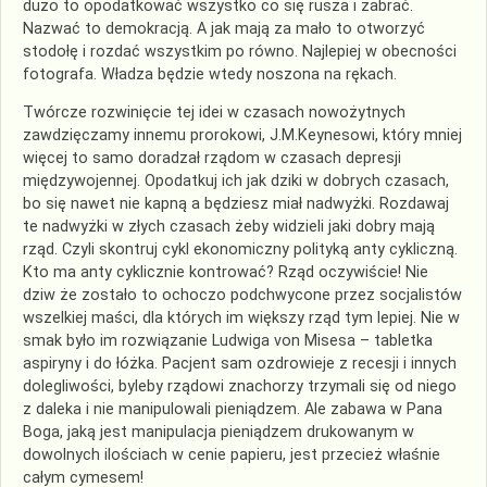
dużo to opodatkować wszystko co się rusza i zabrać.
Nazwać to demokracją. A jak mają za mało to otworzyć
stodołę i rozdać wszystkim po równo. Najlepiej w obecności
fotografa. Władza będzie wtedy noszona na rękach.
Twórcze rozwinięcie tej idei w czasach nowożytnych
zawdzięczamy innemu prorokowi, J.M.Keynesowi, który mniej
więcej to samo doradzał rządom w czasach depresji
międzywojennej. Opodatkuj ich jak dziki w dobrych czasach,
bo się nawet nie kapną a będziesz miał nadwyżki. Rozdawaj
te nadwyżki w złych czasach żeby widzieli jaki dobry mają
rząd. Czyli skontruj cykl ekonomiczny polityką anty cykliczną.
Kto ma anty cyklicznie kontrować? Rząd oczywiście! Nie
dziw że zostało to ochoczo podchwycone przez socjalistów
wszelkiej maści, dla których im większy rząd tym lepiej. Nie w
smak było im rozwiązanie Ludwiga von Misesa – tabletka
aspiryny i do łóżka. Pacjent sam ozdrowieje z recesji i innych
dolegliwości, byleby rządowi znachorzy trzymali się od niego
z daleka i nie manipulowali pieniądzem. Ale zabawa w Pana
Boga, jaką jest manipulacja pieniądzem drukowanym w
dowolnych ilościach w cenie papieru, jest przecież właśnie
całym cymesem!