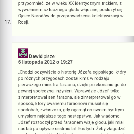
przypomnieć, że w wieku XX identycznym trickiem, z
wywołaniem sztucznego głodu włącznie, posłużył się
Ojciec Narodów do przeprowadzenia kolektywizacji w
Rosji.
Dawid
pisze:
6 listopada 2012 o 19:27
„Chodzi oczywiście o historię Józefa egipskiego, który
po różnych przygodach został kimś w rodzaju
pierwszego ministra faraona, dzięki przekonaniu go do
pewnej społecznej inżynierii. Wprawdzie Józef tylko
zinterpretował sen faraona, ale zinterpretował go w
sposób, który cwanemu faraonowi musiał się
spodobać, zwłaszcza, gdy ogarnął on swoim bystrym
umysłem najdalsze tego następstwa. Jak wiadomo,
Józef roztoczył przed faraonem wizję głodu, jaki miał
nastać po upływie siedmiu lat tłustych. Żeby złagodzić