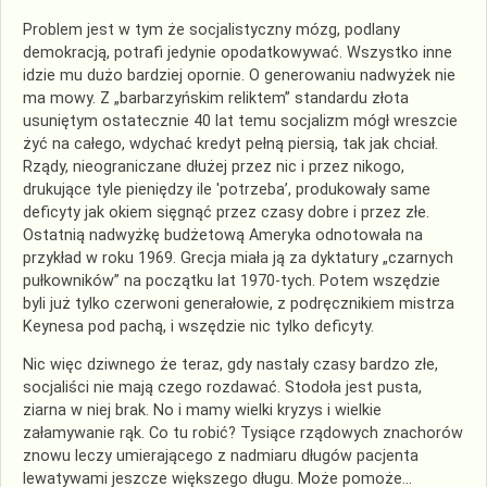
Problem jest w tym że socjalistyczny mózg, podlany
demokracją, potrafi jedynie opodatkowywać. Wszystko inne
idzie mu dużo bardziej opornie. O generowaniu nadwyżek nie
ma mowy. Z „barbarzyńskim reliktem” standardu złota
usuniętym ostatecznie 40 lat temu socjalizm mógł wreszcie
żyć na całego, wdychać kredyt pełną piersią, tak jak chciał.
Rządy, nieograniczane dłużej przez nic i przez nikogo,
drukujące tyle pieniędzy ile 'potrzeba’, produkowały same
deficyty jak okiem sięgnąć przez czasy dobre i przez złe.
Ostatnią nadwyżkę budżetową Ameryka odnotowała na
przykład w roku 1969. Grecja miała ją za dyktatury „czarnych
pułkowników” na początku lat 1970-tych. Potem wszędzie
byli już tylko czerwoni generałowie, z podręcznikiem mistrza
Keynesa pod pachą, i wszędzie nic tylko deficyty.
Nic więc dziwnego że teraz, gdy nastały czasy bardzo złe,
socjaliści nie mają czego rozdawać. Stodoła jest pusta,
ziarna w niej brak. No i mamy wielki kryzys i wielkie
załamywanie rąk. Co tu robić? Tysiące rządowych znachorów
znowu leczy umierającego z nadmiaru długów pacjenta
lewatywami jeszcze większego długu. Może pomoże…