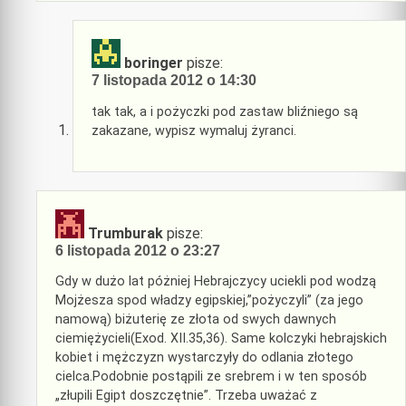
boringer
pisze:
7 listopada 2012 o 14:30
tak tak, a i pożyczki pod zastaw bliźniego są
zakazane, wypisz wymaluj żyranci.
Trumburak
pisze:
6 listopada 2012 o 23:27
Gdy w dużo lat póżniej Hebrajczycy uciekli pod wodzą
Mojżesza spod władzy egipskiej,”pożyczyli” (za jego
namową) biżuterię ze złota od swych dawnych
ciemiężycieli(Exod. XII.35,36). Same kolczyki hebrajskich
kobiet i mężczyzn wystarczyły do odlania złotego
cielca.Podobnie postąpili ze srebrem i w ten sposób
„złupili Egipt doszczętnie”. Trzeba uważać z