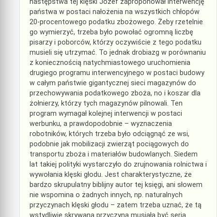
następstwa tej klęski Józef zaproponował interwencję
państwa w postaci nałożenia na wszystkich chłopów
20-procentowego podatku zbożowego. Żeby rzetelnie
go wymierzyć, trzeba było powołać ogromną liczbę
pisarzy i poborców, którzy oczywiście z tego podatku
musieli się utrzymać. To jednak drobiazg w porównaniu
z koniecznością natychmiastowego uruchomienia
drugiego programu interwencyjnego w postaci budowy
w całym państwie gigantycznej sieci magazynów do
przechowywania podatkowego zboża, no i koszar dla
żołnierzy, którzy tych magazynów pilnowali. Ten
program wymagał kolejnej interwencji w postaci
werbunku, a prawdopodobnie – wyznaczenia
robotników, których trzeba było odciągnąć ze wsi,
podobnie jak mobilizacji zwierząt pociągowych do
transportu zboża i materiałów budowlanych. Siedem
lat takiej polityki wystarczyło do zrujnowania rolnictwa i
wywołania klęski głodu. Jest charakterystyczne, że
bardzo skrupulatny biblijny autor tej księgi, ani słowem
nie wspomina o żadnych innych, np. naturalnych
przyczynach klęski głodu – zatem trzeba uznać, że tą
wstydliwie skrywaną przyczyną musiała być seria