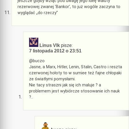
jeszcze gdyby wziąć pod uwagę jego ideę waluty
rezerwowej zwanej 'Bankor’, to już wogóle zaczyna to
wyglądać „do rzeczy”
pisze:
Linus Vlk
7 listopada 2012 o 23:51
@buczo
Jasne, a Marx, Hitler, Lenin, Stalin, Castro i reszta
czerwonej hołoty to w sumiee też fajne chłopaki
ze światłymi pomysłami.
Nie tacy straszni jak się ich maluje ? a
problemem jest wybiórcze stosowanie ich nauk
?..