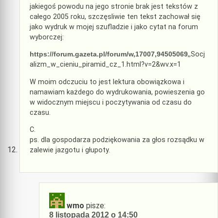
jakiegoś powodu na jego stronie brak jest tekstów z
całego 2005 roku, szczęsliwie ten tekst zachował się
jako wydruk w mojej szufladzie i jako cytat na forum
wyborczej:
https://forum.gazeta.pl/forum/w,17007,94505069
,,Socj
alizm_w_cieniu_piramid_cz_1.html?v=2&wv.x=1
W moim odczuciu to jest lektura obowiązkowa i
namawiam każdego do wydrukowania, powieszenia go
w widocznym miejscu i poczytywania od czasu do
czasu.
C.
ps. dla gospodarza podziękowania za głos rozsądku w
zalewie jazgotu i głupoty.
wmo
pisze:
8 listopada 2012 o 14:50