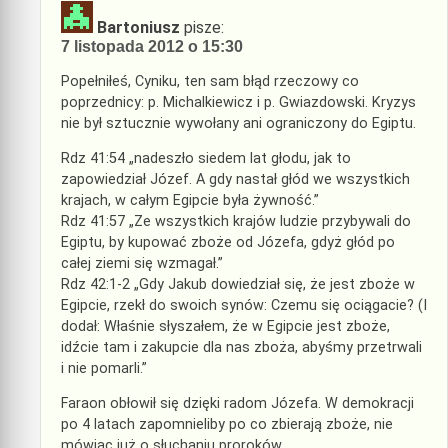
Bartoniusz
pisze:
7 listopada 2012 o 15:30
Popełniłeś, Cyniku, ten sam błąd rzeczowy co
poprzednicy: p. Michalkiewicz i p. Gwiazdowski. Kryzys
nie był sztucznie wywołany ani ograniczony do Egiptu.
Rdz 41:54 „nadeszło siedem lat głodu, jak to
zapowiedział Józef. A gdy nastał głód we wszystkich
krajach, w całym Egipcie była żywność.”
Rdz 41:57 „Ze wszystkich krajów ludzie przybywali do
Egiptu, by kupować zboże od Józefa, gdyż głód po
całej ziemi się wzmagał.”
Rdz 42:1-2 „Gdy Jakub dowiedział się, że jest zboże w
Egipcie, rzekł do swoich synów: Czemu się ociągacie? (I
dodał: Właśnie słyszałem, że w Egipcie jest zboże,
idźcie tam i zakupcie dla nas zboża, abyśmy przetrwali
i nie pomarli.”
Faraon obłowił się dzięki radom Józefa. W demokracji
po 4 latach zapomnieliby po co zbierają zboże, nie
mówiąc już o słuchaniu proroków.