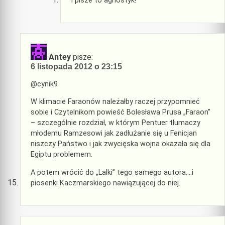
I pisze to agnostyk!
Antey
pisze:
6 listopada 2012 o 23:15
@cynik9
W klimacie Faraonów należałby raczej przypomnieć
sobie i Czytelnikom powieść Bolesława Prusa „Faraon”
– szczególnie rozdział, w którym Pentuer tłumaczy
młodemu Ramzesowi jak zadłużanie się u Fenicjan
niszczy Państwo i jak zwycięska wojna okazała się dla
Egiptu problemem.
A potem wrócić do „Lalki” tego samego autora….i
piosenki Kaczmarskiego nawiązującej do niej.