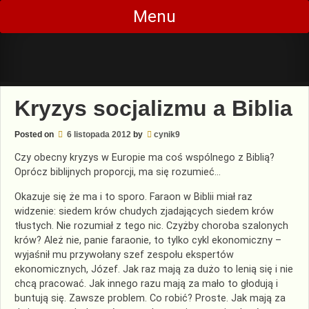
Skip
Menu
to
content
Kryzys socjalizmu a Biblia
Posted on
6 listopada 2012
by
cynik9
Czy obecny kryzys w Europie ma coś wspólnego z Biblią?
Oprócz biblijnych proporcji, ma się rozumieć…
Okazuje się że ma i to sporo. Faraon w Biblii miał raz
widzenie: siedem krów chudych zjadających siedem krów
tłustych. Nie rozumiał z tego nic. Czyżby choroba szalonych
krów? Ależ nie, panie faraonie, to tylko cykl ekonomiczny –
wyjaśnił mu przywołany szef zespołu ekspertów
ekonomicznych, Józef. Jak raz mają za dużo to lenią się i nie
chcą pracować. Jak innego razu mają za mało to głodują i
buntują się. Zawsze problem. Co robić? Proste. Jak mają za