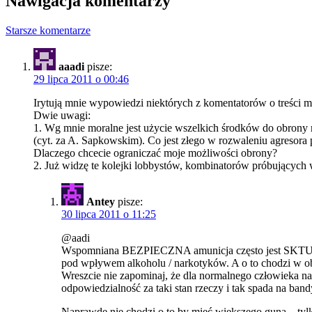
Nawigacja komentarzy
Starsze komentarze
aaadi
pisze:
29 lipca 2011 o 00:46
Irytują mnie wypowiedzi niektórych z komentatorów o treści
Dwie uwagi:
1. Wg mnie moralne jest użycie wszelkich środków do obrony 
(cyt. za A. Sapkowskim). Co jest złego w rozwaleniu agresora
Dlaczego chcecie ograniczać moje możliwości obrony?
2. Już widzę te kolejki lobbystów, kombinatorów próbujących 
Antey
pisze:
30 lipca 2011 o 11:25
@aadi
Wspomniana BEZPIECZNA amunicja często jest SKTU
pod wpływem alkoholu / narkotyków. A o to chodzi w oby
Wreszcie nie zapominaj, że dla normalnego człowieka naw
odpowiedzialność za taki stan rzeczy i tak spada na b
Naprawdę nie chodzi o to by mieć większego guna – ty