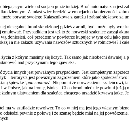
 odbiegającym wiele od socjału gdzie indziej. Broń automatyczna jest z
rządku dziennym. Zamiast więc bredzić w emocjach o konieczności zabro
 może porwać swojego Kałasznikowa z garażu i zabrać się łatwo za urz
wniej nielegalnej broni skradzionej gdzieś z armii, być może były wojs
j emulować. Przypadkiem jest też to że norweski szaleniec zaczął akur
o, wg doniesień, coś przedtem w powietrze kupując w tym celu jako pseu
j okazji a nie zakazu używania nawozów sztucznych w rolnictwie? I cał
em życia z którym musimy się liczyć. Tak samo jak nieobecni dawniej 
astanowić nad przyczynami tego zjawiska.
ć życia innych jest poważnym przypadkiem. Jest kompletnym zaprzecze
tyk – terrorysta jest poważnym zagrożeniem które jako społeczeństwo 
starą śpiewkę ’
gun controls
’. Niepomni że norweskiemu szaleńcowi, tak
i w Polsce, jak na ironię, istnieją. Ci co broni mieć nie powinni już ją
 żadnym ułatwieniem dla szaleńca chcącego urządzić krwawą jatkę. Je
el ma w szufladzie rewolwer. To co w niej ma jest jego własnym bizne
ego odsiedzi pewnie z połowę i że szansę będzie miał na jej powtórzen
nnych.