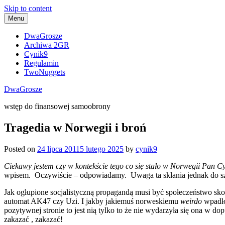
Skip to content
Menu
DwaGrosze
Archiwa 2GR
Cynik9
Regulamin
TwoNuggets
DwaGrosze
wstęp do finansowej samoobrony
Tragedia w Norwegii i broń
Posted on
24 lipca 2011
5 lutego 2025
by
cynik9
Ciekawy jestem czy w kontekście tego co się stało w Norwegii Pan Cy
wpisem. Oczywiście – odpowiadamy. Uwaga ta skłania jednak do szer
Jak ogłupione socjalistyczną propagandą musi być społeczeństwo sk
automat AK47 czy Uzi. I jakby jakiemuś norweskiemu
weirdo
wpadło 
pozytywnej stronie to jest nią tylko to że nie wydarzyła się ona w d
zakazać , zakazać!