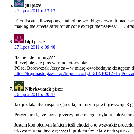
jul
pisze:
27 lipca 2011 o 13:13
„Confiscate all weapons, and crime would go down. It made sense
making the streets safer for anyone except themselves.” – „Str
hipi
pisze:
27 lipca 2011 o 09:48
’Is the tide turning???’
Raczej nie, ale głos wart odnotowania:
POseł Borowczak Jerzy za – w miarę -swobodnym dostępem do
https://trojmiasto.gazeta.pl/trojmiasto/1,35612,10012715,
Nibykwiatek
pisze:
26 lipca 2011 o 20:47
Jak już taka dyskusja rozgorzała, to może i ja wtrącę swoje 3 g
Przyznam się, że przed przeczytaniem tego artykułu należałem
Jestem kompletnym laikiem jeśli chodzi o te wszystkie procedu
obywatel mógł bez większych problemów takowe otrzymać.