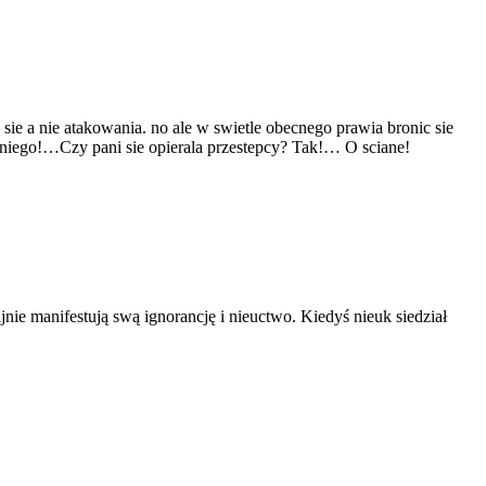
sie a nie atakowania. no ale w swietle obecnego prawia bronic sie
c niego!…Czy pani sie opierala przestepcy? Tak!… O sciane!
nie manifestują swą ignorancję i nieuctwo. Kiedyś nieuk siedział