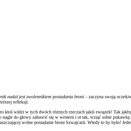
nik nadal jest zwolennikiem posiadania broni
– zaczyna swoją oczekiwa
szej refleksji.
oro ktoś widzi w tych dwóch różnych rzeczach jakiś związek! Tak jak
nagle do głowy zabawić się w western i ot tak, wziąć sobie pukawkę. 
opuszczającej wolne posiadanie broni Szwajcarii. Wtedy to by było! Jed