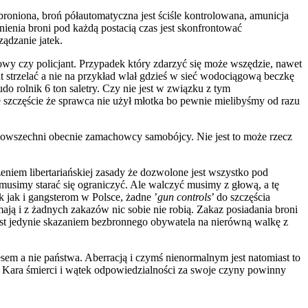
abroniona, broń półautomatyczna jest ściśle kontrolowana, amunicja
nienia broni pod każdą postacią czas jest skonfrontować
ądzanie jatek.
kowy czy policjant. Przypadek który zdarzyć się może wszędzie, nawet
at strzelać a nie na przykład wlał gdzieś w sieć wodociągową beczkę
do rolnik 6 ton saletry. Czy nie jest w związku z tym
e szczęście że sprawca nie użył młotka bo pewnie mielibyśmy od razu
a powszechni obecnie zamachowcy samobójcy. Nie jest to może rzecz
niem libertariańskiej zasady że dozwolone jest wszystko pod
musimy starać się ograniczyć. Ale walczyć musimy z głową, a tę
 jak i gangsterom w Polsce, żadne ’
gun controls
’ do szczęścia
 mają i z żadnych zakazów nic sobie nie robią. Zakaz posiadania broni
st jedynie skazaniem bezbronnego obywatela na nierówną walkę z
sem a nie państwa. Aberracją i czymś nienormalnym jest natomiast to
ie. Kara śmierci i wątek odpowiedzialności za swoje czyny powinny