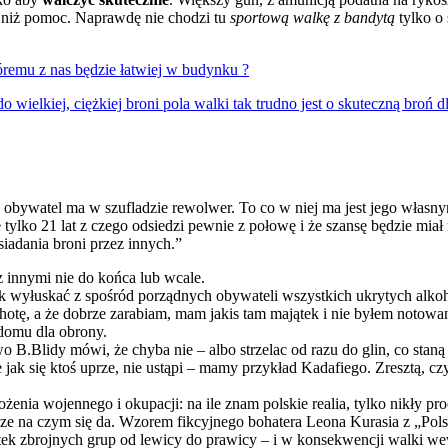
niż pomoc. Naprawdę nie chodzi tu
sportową walkę z bandytą
tylko o 
tóremu z nas będzie łatwiej w budynku ?
ielkiej, ciężkiej broni pola walki tak trudno jest o skuteczną broń d
y obywatel ma w szufladzie rewolwer. To co w niej ma jest jego własn
 tylko 21 lat z czego odsiedzi pewnie z połowę i że szansę będzie miał
siadania broni przez innych.”
z innymi nie do końca lub wcale.
jak wyłuskać z spośród porządnych obywateli wszystkich ukrytych alk
tę, a że dobrze zarabiam, mam jakis tam majątek i nie byłem notowany
domu dla obrony.
B.Blidy mówi, że chyba nie – albo strzelac od razu do glin, co staną w
 jak się ktoś uprze, nie ustąpi – mamy przykład Kadafiego. Zresztą, cz
żenia wojennego i okupacji: na ile znam polskie realia, tylko nikły pr
ądze na czym się da. Wzorem fikcyjnego bohatera Leona Kurasia z „Po
iatek zbrojnych grup od lewicy do prawicy – i w konsekwencji walki 