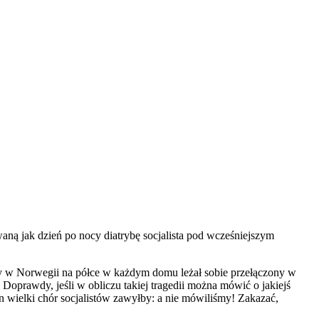
ną jak dzień po nocy diatrybę socjalista pod wcześniejszym
by w Norwegii na półce w każdym domu leżał sobie przełączony w
Doprawdy, jeśli w obliczu takiej tragedii można mówić o jakiejś
en wielki chór socjalistów zawyłby: a nie mówiliśmy! Zakazać,