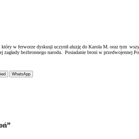
óry w ferworze dyskusji uczynił aluzję do Karola M. oraz tym wszyst
znej zagłady bezbronnego narodu. Posiadanie broni w przedwojennej Po
ied
WhatsApp
roń
”