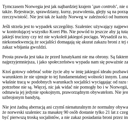
Tymczasem Norwegia jest jak najbardziej krajem ’
gun controls
’, nie
także. Rejestracje, sprawdziany, kursy, pozwolenia, glejty są na po
rzeczywistość. Nie jest tak że każdy Norweg w zależności od humoru
Jeśli strzela jest to wypadek szczególny. Szaleniec używający najpe
w kontrolującej wszystko Korei Płn. Nie powód to jeszcze aby ją tuta
jakiejś trucizny czy też nie wykoleił jakiegoś pociągu. Wysadził za t
niekonsekwencją że socjaliści domagają się akurat zakazu broni z te
zakaz wbijania gwoździ.
Prosta prawda jest taka że przed lunatykami nie ma obrony. Są fakt
najprzyjemniejsza, i jako społeczeństwu wypada nam się poważnie z
Ktoś gotowy odebrać sobie życie aby w imię jakiegoś ideału pozbawi
warunkiem że nie ujmuje to tej fundamentalnej wolności innym. Luna
właśnie tracą w podobnych warunkach socjaliści wyciągając od razu 
potrzebne nie są. Więcej, nic jak widać nie pomogły bo i w Norwegii, 
odmawia jej jedynie spokojnym, praworządnym obywatelom. Nie jest
uzbrojonym bandytą.
Nie jest żadną aberracją ani czymś nienaturalnym że normalny obywat
że norweski szaleniec za masakrę 90 osób dostanie tylko 21 lat z cz
być pierwszą troską socjalistów, a nie zakaz posiadania broni przez i