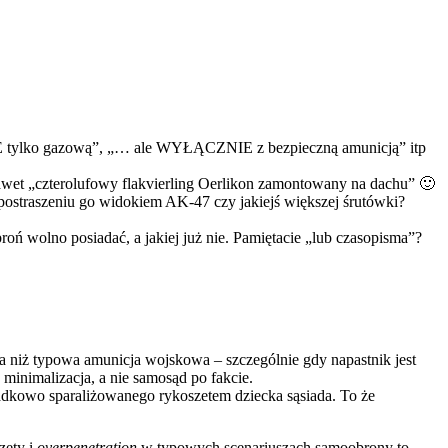
ALE tylko gazową”, „… ale WYŁĄCZNIE z bezpieczną amunicją” itp
awet „czterolufowy flakvierling Oerlikon zamontowany na dachu” 🙂
 postraszeniu go widokiem AK-47 czy jakiejś większej śrutówki?
oń wolno posiadać, a jakiej już nie. Pamiętacie „lub czasopisma”?
ypowa amunicja wojskowa – szczególnie gdy napastnik jest
minimalizacja, a nie samosąd po fakcie.
ypadkowo sparaliżowanego rykoszetem dziecka sąsiada. To że
zety i
overpenetration
w typowych scenariuszach samoobrony to