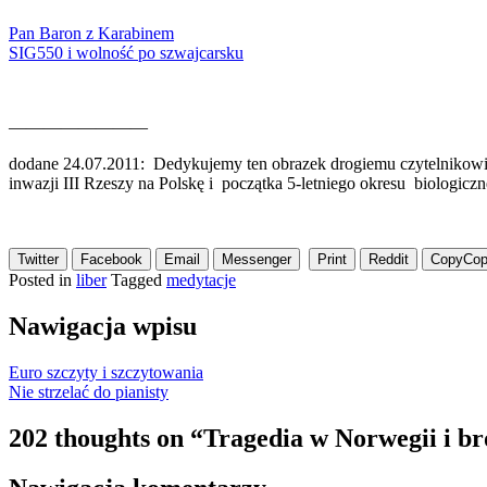
Pan Baron z Karabinem
SIG550 i wolność po szwajcarsku
————————
dodane 24.07.2011: Dedykujemy ten obrazek drogiemu czytelnikowi kt
inwazji III Rzeszy na Polskę i początka 5-letniego okresu biologic
Twitter
Facebook
Email
Messenger
Print
Reddit
Copy
Cop
Posted in
liber
Tagged
medytacje
Nawigacja wpisu
Euro szczyty i szczytowania
Nie strzelać do pianisty
202 thoughts on “
Tragedia w Norwegii i b