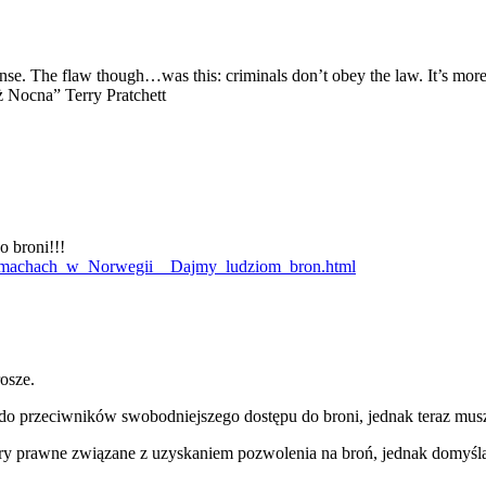
. The flaw though…was this: criminals don’t obey the law. It’s more or
aż Nocna” Terry Pratchett
 broni!!!
Po_zamachach_w_Norwegii__Dajmy_ludziom_bron.html
rosze.
 do przeciwników swobodniejszego dostępu do broni, jednak teraz mus
ry prawne związane z uzyskaniem pozwolenia na broń, jednak domyślam 