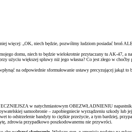
 mniej więcej: „OK, niech będzie, pozwólmy ludziom posiadać broń 
mojego domu, niech to będzie wielokrotnie przytaczany tu AK-47, a n
 przy użyciu większej spluwy niż jego własna? Co jest złego w choćby
wpłynąć na odpowiednie sformułowanie ustawy precyzującej jakąż to br
ECZNIEJSZA w natychmiastowym OBEZWŁADNIENIU napastnika niż t
watelskiej samoobronie – zapobiegniecie wyrządzeniu szkody lub jej 
et to odstrzelenie bandyty to ciężkie przeżycie, a tym bardziej, prz
andytę, zdrowia przypadkowo poszkodowanemu nie przywróci.
lko aby
walczyć skutecznie
. Większy gun, z amunicją podatna na rykos