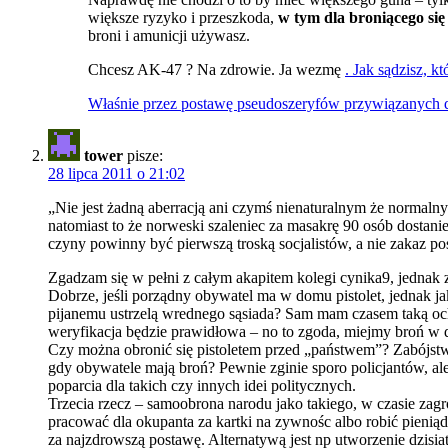
większe ryzyko i przeszkoda,
w tym dla broniącego się
broni i amunicji używasz.
Chcesz AK-47 ? Na zdrowie. Ja wezmę
. Jak sądzisz, k
Właśnie przez postawę pseudoszeryfów przywiązanych do w
tower
pisze:
28 lipca 2011 o 21:02
„Nie jest żadną aberracją ani czymś nienaturalnym że normaln
natomiast to że norweski szaleniec za masakrę 90 osób dostanie
czyny powinny być pierwszą troską socjalistów, a nie zakaz po
Zgadzam się w pełni z całym akapitem kolegi cynika9, jednak 
Dobrze, jeśli porządny obywatel ma w domu pistolet, jednak 
pijanemu ustrzelą wrednego sąsiada? Sam mam czasem taką ocho
weryfikacja będzie prawidłowa – no to zgoda, miejmy broń w 
Czy można obronić się pistoletem przed „państwem”? Zabójstwo 
gdy obywatele mają broń? Pewnie zginie sporo policjantów, ale
poparcia dla takich czy innych idei politycznych.
Trzecia rzecz – samoobrona narodu jako takiego, w czasie zagro
pracować dla okupanta za kartki na zywnośc albo robić pieni
za najzdrowszą postawę. Alternatywą jest np utworzenie dzis