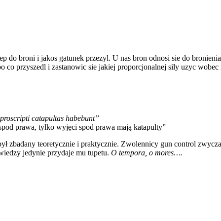
 do broni i jakos gatunek przezyl. U nas bron odnosi sie do bronienia 
o co przyszedl i zastanowic sie jakiej proporcjonalnej sily uzyc wobe
proscripti catapultas habebunt”
 spod prawa, tylko wyjęci spod prawa mają katapulty”
ł zbadany teoretycznie i praktycznie. Zwolennicy gun control zwyczaj
 wiedzy jedynie przydaje mu tupetu.
O tempora, o mores….