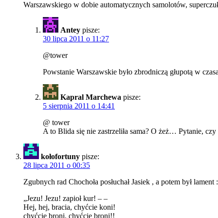
Warszawskiego w dobie automatycznych samolotów, superczułyc
Antey
pisze:
30 lipca 2011 o 11:27
@tower
Powstanie Warszawskie było zbrodniczą głupotą w czas
Kapral Marchewa
pisze:
5 sierpnia 2011 o 14:41
@ tower
A to Blida się nie zastrzeliła sama? O żeż… Pytanie, czy
kołofortuny
pisze:
28 lipca 2011 o 00:35
Zgubnych rad Chochoła posłuchał Jasiek , a potem był lament :
„Jezu! Jezu! zapioł kur! – –
Hej, hej, bracia, chyćcie koni!
chyćcie broni, chyćcie broni!!