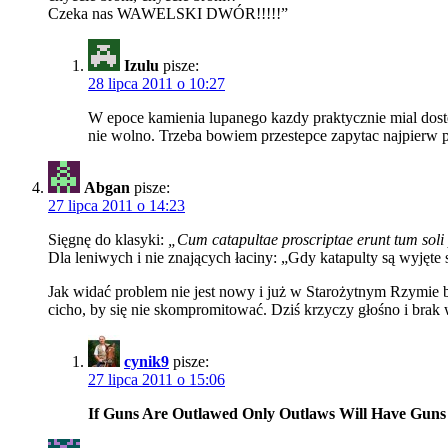
Czeka nas WAWELSKI DWÓR!!!!!”
Izulu
pisze:
28 lipca 2011 o 10:27
W epoce kamienia lupanego kazdy praktycznie mial dostep
nie wolno. Trzeba bowiem przestepce zapytac najpierw p
Abgan
pisze:
27 lipca 2011 o 14:23
Sięgnę do klasyki:
„Cum catapultae proscriptae erunt tum soli 
Dla leniwych i nie znających łaciny: „Gdy katapulty są wyjęte
Jak widać problem nie jest nowy i już w Starożytnym Rzymie by
cicho, by się nie skompromitować. Dziś krzyczy głośno i brak
cynik9
pisze:
27 lipca 2011 o 15:06
If Guns Are Outlawed Only Outlaws Will Have Guns