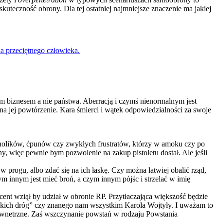
skuteczność obrony. Dla tej ostatniej najmniejsze znaczenie ma jakiej
la przeciętnego człowieka.
ym biznesem a nie państwa. Aberracją i czymś nienormalnym jest
 na jej powtórzenie. Kara śmierci i wątek odpowiedzialności za swoje
oholików, ćpunów czy zwykłych frustratów, którzy w amoku czy po
, więc pewnie bym pozwolenie na zakup pistoletu dostał. Ale jeśli
 progu, albo zdać się na ich łaskę. Czy można łatwiej obalić rząd,
ym innym jest mieć broń, a czym innym pójśc i strzelać w imię
ocent wziął by udział w obronie RP. Przytłaczająca większość będzie
lskich dróg” czy znanego nam wszystkim Karola Wojtyły. I uważam to
wewnetrzne. Zaś wszczynanie powstań w rodzaju Powstania