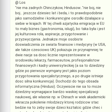
@ Los
"nie ma zadnych Chinczykow, Hindusow…"nie boj, nie
boj… jeszcze dziesiec lat i beda, i to prawdopodobnie
jako samodzielne i konkurencyjne osrodki dzialajace u
siebie w krajach. W tej chwili azjatycka emigracja w EU
to maly biznes (gastronomia, islugi), bo taka byla i jest
jej kulturowa rola, aspiracje, przygotowanie i
przyzwyczjenia. Jednakze moje osobiste
doswiadczenia ze swiata finansow i medycyny (w USA,
ale takze czesciowo UK) pokazuja ze przynajmniej te
dwie nacje sa dosc licznie reprezentowane w
srodowsku lekarzy, farmaceutow, profesjonalistow
finansowych i kadry uniwersyteckiej (a sa to dziedziny
gdzie po pierwsze wymgany jest jakis poziom
przygotowania specjalistycznego, a po drugie istnieje
dosc silna konkurencja). Dochodzi do tego obsada
informatyczna (Hindusi). Oczywiscie nie sa to moze
dziedziny wymagajace bardzo waskiej specjalizacji
naukowej, ale wlasnie np. w Chinach w wiek akademicki
wkracza pokolenie mlodziezy ktorej rodzicow stac
bedzie na to zeby swoje dzieci ksztalcic gdzie chec i