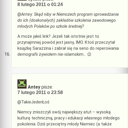
8 lutego 2011 o 01:24
@Antey:
Skąd niby w Niemczech program sprowadzania
do ich (doskonałych) zakładów szkolenia zawodowego
młodych Polaków po szkole średniej?
A może jakiś link? Jeżeli tak istotnie jest to
przynajmniej powód jest jasny, IMO. Ktoś przeczytał
książkę Sarazzina i zabrał się na serio do reperowania
demografii żywiołem nie-islamskim… 😉
Antey
pisze:
7 lutego 2011 o 23:58
@TakieJedenŁoś
Niemcy zniszczyli swój największy atut – wysoką
kulturę techniczną, pracy i edukacji własnego młodego
pokolenia. Dziś przeciętny młody Niemiec (a także