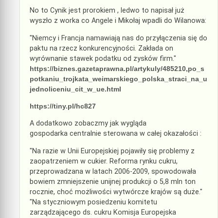
No to Cynik jest prorokiem , ledwo to napisał już
wyszło z worka co Angele i Mikołaj wpadli do Wilanowa:
"Niemcy i Francja namawiają nas do przyłączenia się do
paktu na rzecz konkurencyjności. Zakłada on
wyrównanie stawek podatku od zysków firm."
https://biznes.gazetaprawna.pl/artykuly/485210,po_s
potkaniu_trojkata_weimarskiego_polska_straci_na_u
jednoliceniu_cit_w_ue.html
https://tiny.pl/hc827
A dodatkowo zobaczmy jak wygląda
gospodarka centralnie sterowana w całej okazałości :
"Na razie w Unii Europejskiej pojawiły się problemy z
zaopatrzeniem w cukier. Reforma rynku cukru,
przeprowadzana w latach 2006-2009, spowodowała
bowiem zmniejszenie unijnej produkcji o 5,8 mln ton
rocznie, choć możliwości wytwórcze krajów są duże."
"Na styczniowym posiedzeniu komitetu
zarządzającego ds. cukru Komisja Europejska