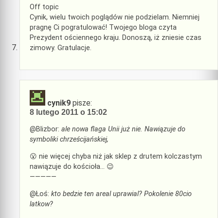
Off topic
Cynik, wielu twoich poglądów nie podzielam. Niemniej
pragnę Ci pogratulować! Twojego bloga czyta
Prezydent ościennego kraju. Donoszą, iż zniesie czas
zimowy. Gratulacje.
cynik9
pisze:
8 lutego 2011 o 15:02
@Blizbor:
ale nowa flaga Unii już nie. Nawiązuje do
symboliki chrześcijańskiej,
😮 nie więcej chyba niż jak sklep z drutem kolczastym
nawiązuje do kościoła… 😉
—————
@Łoś:
kto bedzie ten areal uprawial? Pokolenie 80cio
latkow?