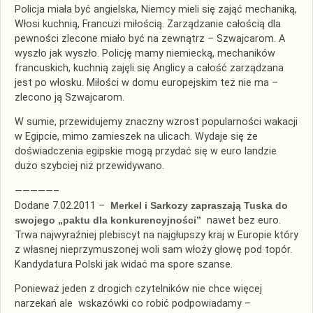
Policja miała być angielska, Niemcy mieli się zająć mechaniką,
Włosi kuchnią, Francuzi miłością. Zarządzanie całością dla
pewności zlecone miało być na zewnątrz – Szwajcarom. A
wyszło jak wyszło. Policję mamy niemiecką, mechaników
francuskich, kuchnią zajęli się Anglicy a całość zarządzana
jest po włosku. Miłości w domu europejskim też nie ma –
zlecono ją Szwajcarom.
W sumie, przewidujemy znaczny wzrost popularności wakacji
w Egipcie, mimo zamieszek na ulicach. Wydaje się że
doświadczenia egipskie mogą przydać się w euro landzie
dużo szybciej niż przewidywano.
—————–
Dodane 7.02.2011 –
Merkel i Sarkozy zapraszają Tuska do
swojego „paktu dla konkurencyjności”
nawet bez euro.
Trwa najwyraźniej plebiscyt na najgłupszy kraj w Europie który
z własnej nieprzymuszonej woli sam włoży głowę pod topór.
Kandydatura Polski jak widać ma spore szanse.
Ponieważ jeden z drogich czytelników nie chce więcej
narzekań ale wskazówki co robić podpowiadamy –