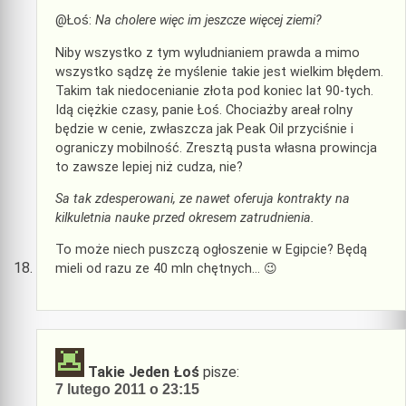
@Łoś:
Na cholere więc im jeszcze więcej ziemi?
Niby wszystko z tym wyludnianiem prawda a mimo
wszystko sądzę że myślenie takie jest wielkim błędem.
Takim tak niedocenianie złota pod koniec lat 90-tych.
Idą ciężkie czasy, panie Łoś. Chociażby areał rolny
będzie w cenie, zwłaszcza jak Peak Oil przyciśnie i
ograniczy mobilność. Zresztą pusta własna prowincja
to zawsze lepiej niż cudza, nie?
Sa tak zdesperowani, ze nawet oferuja kontrakty na
kilkuletnia nauke przed okresem zatrudnienia.
To może niech puszczą ogłoszenie w Egipcie? Będą
mieli od razu ze 40 mln chętnych… 😉
Takie Jeden Łoś
pisze:
7 lutego 2011 o 23:15