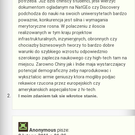
potrzeba. Juz dzis chinscy studenci, jesli wierzyc
dokumentom ogladanym na NatGEo czy Discovery
podchodza do nauki na swoich uniwersytetach bardzo
powaznie, konkurencja jest silna i wymagania
merytoryczne rosna. W polaczeniu z iloscia
realizowanych w tym kraju projektow
infrastrukturalnych, inzynieryjnych, obronnych czy
chociazby biznesowych tworzy to bardzo dobre
warunki do szybkiego wzrostu odpowiedznio
szerokiego zaplecza naukowego czy high-tech tam na
miejscu. Zarowno Chiny jak i Indie maja wystarczajacy
potencjal demograficzny zeby naprodukowac i
wyksztalcic armie geniuszy ktora mogliby podjac
rekawice rzucona przez europejskich czy
amerykanskich aspecjalistow z hi-tech.
I moim zdaniem tak sie wkrotce stanie.
Anonymous
pisze: