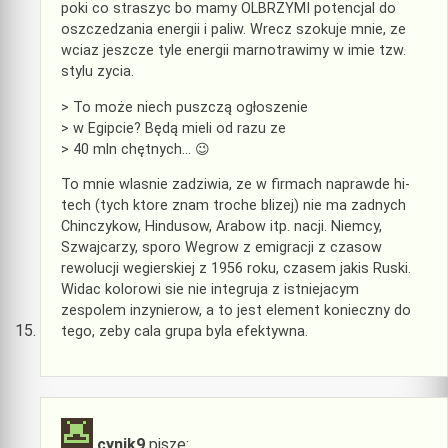
poki co straszyc bo mamy OLBRZYMI potencjal do
oszczedzania energii i paliw. Wrecz szokuje mnie, ze
wciaz jeszcze tyle energii marnotrawimy w imie tzw.
stylu zycia.
> To może niech puszczą ogłoszenie
> w Egipcie? Będą mieli od razu ze
> 40 mln chętnych… 😉
To mnie wlasnie zadziwia, ze w firmach naprawde hi-
tech (tych ktore znam troche blizej) nie ma zadnych
Chinczykow, Hindusow, Arabow itp. nacji. Niemcy,
Szwajcarzy, sporo Wegrow z emigracji z czasow
rewolucji wegierskiej z 1956 roku, czasem jakis Ruski.
Widac kolorowi sie nie integruja z istniejacym
zespolem inzynierow, a to jest element konieczny do
tego, zeby cala grupa byla efektywna.
cynik9
pisze: