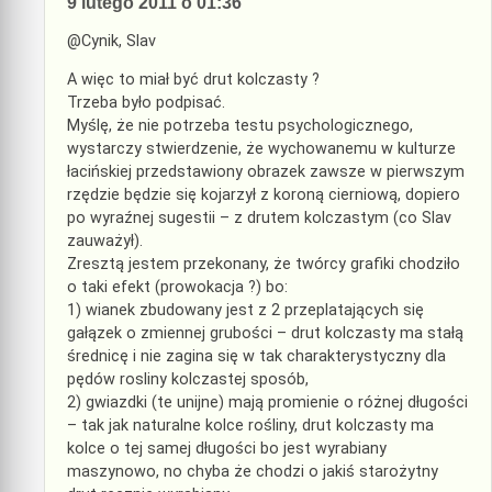
9 lutego 2011 o 01:36
@Cynik, Slav
A więc to miał być drut kolczasty ?
Trzeba było podpisać.
Myślę, że nie potrzeba testu psychologicznego,
wystarczy stwierdzenie, że wychowanemu w kulturze
łacińskiej przedstawiony obrazek zawsze w pierwszym
rzędzie będzie się kojarzył z koroną cierniową, dopiero
po wyraźnej sugestii – z drutem kolczastym (co Slav
zauważył).
Zresztą jestem przekonany, że twórcy grafiki chodziło
o taki efekt (prowokacja ?) bo:
1) wianek zbudowany jest z 2 przeplatających się
gałązek o zmiennej grubości – drut kolczasty ma stałą
średnicę i nie zagina się w tak charakterystyczny dla
pędów rosliny kolczastej sposób,
2) gwiazdki (te unijne) mają promienie o różnej długości
– tak jak naturalne kolce rośliny, drut kolczasty ma
kolce o tej samej długości bo jest wyrabiany
maszynowo, no chyba że chodzi o jakiś starożytny