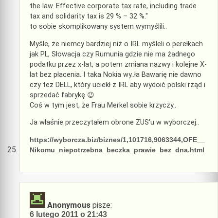
the law. Effective corporate tax rate, including trade
tax and solidarity tax is 29 % – 32 %."
to sobie skomplikowany system wymyślili..
Myśle, że niemcy bardziej niż o IRL myśleli o perełkach
jak PL, Słowacja czy Rumunia gdzie nie ma żadnego
podatku przez x-lat, a potem zmiana nazwy i kolejne X-
lat bez płacenia. I taka Nokia wy..ła Bawarię nie dawno
czy też DELL, który uciekł z IRL aby wydoić polski rząd i
sprzedać fabrykę 😉
Coś w tym jest, że Frau Merkel sobie krzyczy..
Ja właśnie przeczytałem obrone ZUS'u w wyborczej..
https://wyborcza.biz/biznes/1,101716,9063344,OFE__
Nikomu_niepotrzebna_beczka_prawie_bez_dna.html
Anonymous
pisze:
6 lutego 2011 o 21:43