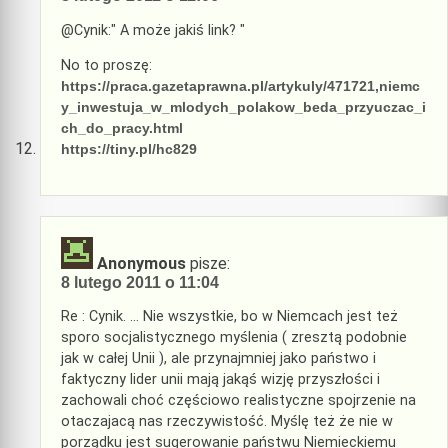
@Cynik:" A może jakiś link? "
No to proszę:
https://praca.gazetaprawna.pl/artykuly/471721,niemc
y_inwestuja_w_mlodych_polakow_beda_przyuczac_i
ch_do_pracy.html
https://tiny.pl/hc829
Anonymous
pisze:
8 lutego 2011 o 11:04
Re : Cynik. … Nie wszystkie, bo w Niemcach jest też
sporo socjalistycznego myślenia ( zresztą podobnie
jak w całej Unii ), ale przynajmniej jako państwo i
faktyczny lider unii mają jakąś wizję przyszłości i
zachowali choć częściowo realistyczne spojrzenie na
otaczajacą nas rzeczywistość. Myślę też że nie w
porządku jest sugerowanie państwu Niemieckiemu