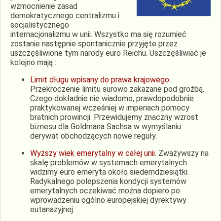
wzmocnienie zasad
demokratycznego centralizmu i
socjalistycznego
internacjonalizmu w unii. Wszystko ma się rozumieć
zostanie następnie spontanicznie przyjęte przez
uszczęśliwione tym narody euro Reichu. Uszczęśliwiać je
kolejno mają :
Limit długu wpisany do prawa krajowego
.
Przekroczenie limitu surowo zakazane pod groźbą.
Czego dokładnie nie wiadomo, prawdopodobnie
praktykowanej wcześniej w imperiach pomocy
bratnich prowincji. Przewidujemy znaczny wzrost
biznesu dla Goldmana Sachsa w wymyślaniu
derywat obchodzących nowe reguły.
Wyższy wiek emerytalny w całej unii
. Zważywszy na
skalę problemów w systemach emerytalnych
widzimy euro emeryta około siedemdziesiątki.
Radykalnego polepszenia kondycji systemów
emerytalnych oczekiwać można dopiero po
wprowadzeniu ogólno europejskiej dyrektywy
eutanazyjnej.