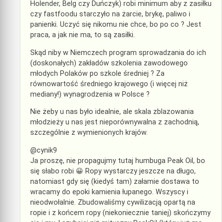
Holender, Belg czy Duńczyk) robi minimum aby z zasiłku
czy fastfoodu starczyło na żarcie, brykę, paliwo i
panienki. Uczyć się nikomu nie chce, bo po co ? Jest
praca, a jak nie ma, to są zasiłki.
Skąd niby w Niemczech program sprowadzania do ich
(doskonałych) zakładów szkolenia zawodowego
młodych Polaków po szkole średniej ? Za
równowartość średniego krajowego (i więcej niż
mediany!) wynagrodzenia w Polsce ?
Nie żeby u nas było idealnie, ale skala zblazowania
młodzieży u nas jest nieporównywalna z zachodnią,
szczególnie z wymienionych krajów.
@cynik9
Ja proszę, nie propagujmy tutaj humbuga Peak Oil, bo
się słabo robi 😀 Ropy wystarczy jeszcze na długo,
natomiast gdy się (kiedyś tam) załamie dostawa to
wracamy do epoki kamienia łupanego. Wszyscy i
nieodwołalnie. Zbudowaliśmy cywilizacją opartą na
ropie i z końcem ropy (niekoniecznie taniej) skończymy