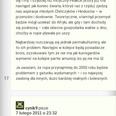
się i my. I szybciej niż mityczny PeakOil (który już ma
nastąpić jak koniec świata, któryś raz z rzędu) zjedzą
nas aspiracje młodych Chińczyków i Hindusów – w
przenośni i dosłownie. Teoretycznie, stamtąd przemysł
będzie mógł uciekać do Afryki, ale gdy i tam dochody
się podniosą – cała obecna gospodarka walnie o dno,
choćby w ropie pływała po uszy.
Najbardziej rozczarują się jednak permakulturnicy, ale
to ich problem. Następni w kolejce będą posiadacze
broni, zszokowani tym że nie ma jak kurregardów
wymienić na kolejne partie amunicji, bo jej nie ma 😛
Ja uważam, że ropa przynajmniej do 2050 roku będzie
problemem z gatunku wydumanych – i co najwyżej
zasłoną dla innych, dużo bardziej realnych i bolesnych.
cynik9
pisze:
7 lutego 2011 o 23:32