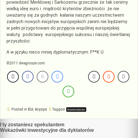
powiedzieć Merklowej i Sarkozemu grzecznie że tak cenimy
wielką ideę euro i mądrość kryteriów zbieżności że nie
uważamy się za godnych kalania naszym uczestnictwem
żadnych nowych inicjatyw europejskich zanim nie będziemy
w pełni przygotowani do przyjęcia wspólnej europejskiej
waluty, podstawy europejskiego sukcesu i naszej świetlanej
przyszłości.
A w języku nieco mniej dyplomatycznym: F**K U.
©2011 dwagrosze.com
Posted in
EU
,
kryzys
Tagged
komentarze
Nawigacja
I ty zostaniesz spekulantem
Wskazówki inwestycyjne dla dyktatorów
wpisu