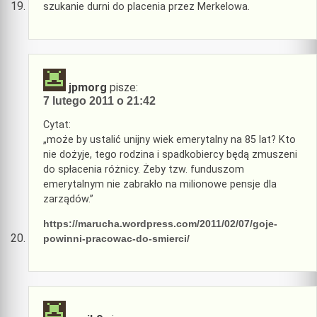
szukanie durni do placenia przez Merkelowa.
jpmorg
pisze:
7 lutego 2011 o 21:42
Cytat:
„może by ustalić unijny wiek emerytalny na 85 lat? Kto
nie dożyje, tego rodzina i spadkobiercy będą zmuszeni
do spłacenia różnicy. Żeby tzw. funduszom
emerytalnym nie zabrakło na milionowe pensje dla
zarządów.”
https://marucha.wordpress.com/2011/02/07/goje-
powinni-pracowac-do-smierci/