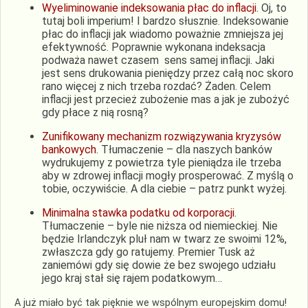
Wyeliminowanie indeksowania płac do inflacji
. Oj, to
tutaj boli imperium! I bardzo słusznie. Indeksowanie
płac do inflacji jak wiadomo poważnie zmniejsza jej
efektywność. Poprawnie wykonana indeksacja
podważa nawet czasem sens samej inflacji. Jaki
jest sens drukowania pieniędzy przez całą noc skoro
rano więcej z nich trzeba rozdać? Żaden. Celem
inflacji jest przecież zubożenie mas a jak je zubożyć
gdy płace z nią rosną?
Zunifikowany mechanizm rozwiązywania kryzysów
bankowych
. Tłumaczenie – dla naszych banków
wydrukujemy z powietrza tyle pieniądza ile trzeba
aby w zdrowej inflacji mogły prosperować. Z myślą o
tobie, oczywiście. A dla ciebie – patrz punkt wyżej.
Minimalna stawka podatku od korporacji
.
Tłumaczenie – byle nie niższa od niemieckiej. Nie
będzie Irlandczyk pluł nam w twarz ze swoimi 12%,
zwłaszcza gdy go ratujemy. Premier Tusk aż
zaniemówi gdy się dowie że bez swojego udziału
jego kraj stał się rajem podatkowym…
A już miało być tak pięknie we wspólnym europejskim domu!