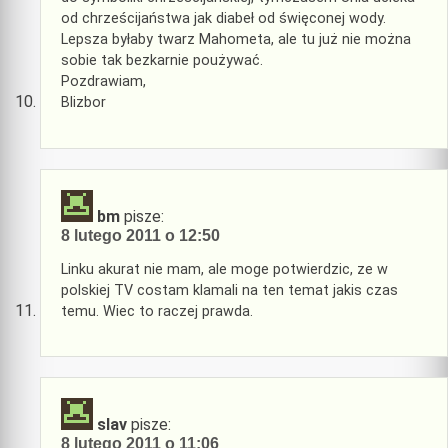
od chrześcijaństwa jak diabeł od święconej wody.
Lepsza byłaby twarz Mahometa, ale tu już nie można
sobie tak bezkarnie poużywać.
Pozdrawiam,
Blizbor
bm
pisze:
8 lutego 2011 o 12:50
Linku akurat nie mam, ale moge potwierdzic, ze w
polskiej TV costam klamali na ten temat jakis czas
temu. Wiec to raczej prawda.
slav
pisze:
8 lutego 2011 o 11:06