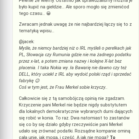
Pewnie że wiemy. Ostatnio jak sprawdzaliśmy można je
było kupić na giełdzie… Ale sporo mogło się zmienićod
tego czasu… 😀
Zwracam jednak uwagę że nie najbardziej łączy się to z
tematyką wpisu…
@jacek:
Myśle, że niemcy bardziej niż o IRL myśleli o perełkach jak
PL, Słowacja czy Rumunia gdzie nie ma żadnego podatku
przez x-lat, a potem zmiana nazwy i kolejne X-lat bez
płacenia. I taka Nokia wy..ła Bawarię nie dawno czy też
DELL, który uciekł z IRL aby wydoić polski rząd i sprzedać
fabrykę 😉
Coś w tym jest, że Frau Merkel sobie krzyczy..
Całkowicie się z tą samobójczą opinią nie zgadzam.
Krzyczenie pani Merkel nie będzie nigdy substytutem
dla lokalnych demokratycznie wybranych durni dających
się robić w konia. To raz. Dwa natomiast to zastanów
się co by się działo gdyby rzeczywiście pani Merkel
udało się zrównać podatki. Rozsądne kompanie ominą
całą unię, jak mogą, i cześć. A jak nie mogą?
To