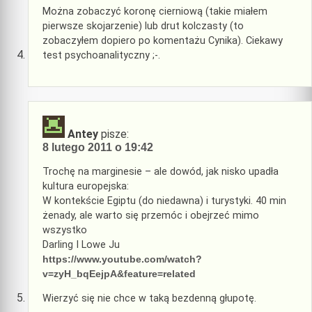
Można zobaczyć koronę cierniową (takie miałem
pierwsze skojarzenie) lub drut kolczasty (to
zobaczyłem dopiero po komentażu Cynika). Ciekawy
test psychoanalityczny ;-.
Antey
pisze:
8 lutego 2011 o 19:42
Trochę na marginesie – ale dowód, jak nisko upadła
kultura europejska:
W kontekście Egiptu (do niedawna) i turystyki. 40 min
żenady, ale warto się przemóc i obejrzeć mimo
wszystko
Darling I Lowe Ju
https://www.youtube.com/watch?
v=zyH_bqEejpA&feature=related
Wierzyć się nie chce w taką bezdenną głupotę.