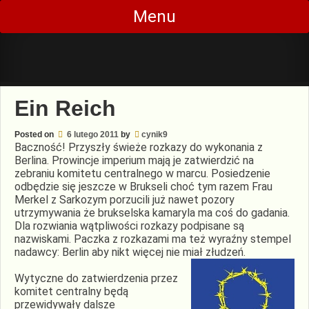
Skip
Menu
to
content
Ein Reich
Posted on
6 lutego 2011
by
cynik9
Baczność! Przyszły świeże rozkazy do wykonania z
Berlina. Prowincje imperium mają je zatwierdzić na
zebraniu komitetu centralnego w marcu. Posiedzenie
odbędzie się jeszcze w Brukseli choć tym razem Frau
Merkel z Sarkozym porzucili już nawet pozory
utrzymywania że brukselska kamaryla ma coś do gadania.
Dla rozwiania wątpliwości rozkazy podpisane są
nazwiskami. Paczka z rozkazami ma też wyraźny stempel
nadawcy: Berlin aby nikt więcej nie miał złudzeń.
Wytyczne do zatwierdzenia przez
komitet centralny będą
przewidywały dalsze