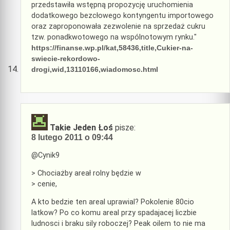
przedstawiła wstępną propozycję uruchomienia
dodatkowego bezcłowego kontyngentu importowego
oraz zaproponowała zezwolenie na sprzedaż cukru
tzw. ponadkwotowego na wspólnotowym rynku."
https://finanse.wp.pl/kat,58436,title,Cukier-na-
swiecie-rekordowo-
drogi,wid,13110166,wiadomosc.html
Takie Jeden Łoś
pisze:
8 lutego 2011 o 09:44
@Cynik9
> Chociażby areał rolny będzie w
> cenie,
A kto bedzie ten areal uprawial? Pokolenie 80cio
latkow? Po co komu areal przy spadajacej liczbie
ludnosci i braku sily roboczej? Peak oilem to nie ma