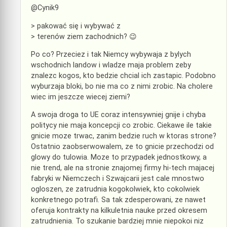
@Cynik9
> pakować się i wybywać z
> terenów ziem zachodnich? 😉
Po co? Przeciez i tak Niemcy wybywaja z bylych
wschodnich landow i wladze maja problem zeby
znalezc kogos, kto bedzie chcial ich zastapic. Podobno
wyburzaja bloki, bo nie ma co z nimi zrobic. Na cholere
wiec im jeszcze wiecej ziemi?
A swoja droga to UE coraz intensywniej gnije i chyba
politycy nie maja koncepcji co zrobic. Ciekawe ile takie
gnicie moze trwac, zanim bedzie ruch w ktoras strone?
Ostatnio zaobserwowalem, ze to gnicie przechodzi od
glowy do tulowia. Moze to przypadek jednostkowy, a
nie trend, ale na stronie znajomej firmy hi-tech majacej
fabryki w Niemczech i Szwajcarii jest cale mnostwo
ogloszen, ze zatrudnia kogokolwiek, kto cokolwiek
konkretnego potrafi. Sa tak zdesperowani, ze nawet
oferuja kontrakty na kilkuletnia nauke przed okresem
zatrudnienia. To szukanie bardziej mnie niepokoi niz