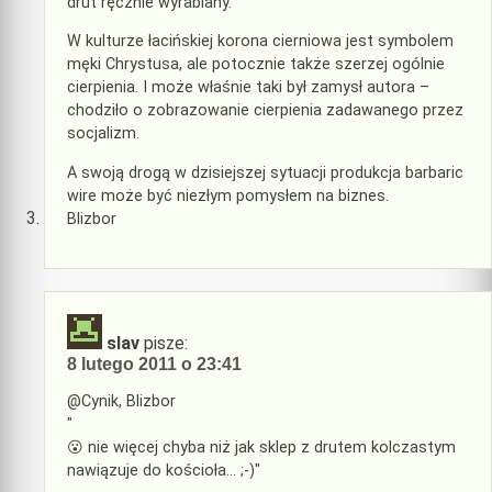
drut ręcznie wyrabiany.
W kulturze łacińskiej korona cierniowa jest symbolem
męki Chrystusa, ale potocznie także szerzej ogólnie
cierpienia. I może właśnie taki był zamysł autora –
chodziło o zobrazowanie cierpienia zadawanego przez
socjalizm.
A swoją drogą w dzisiejszej sytuacji produkcja barbaric
wire może być niezłym pomysłem na biznes.
Blizbor
slav
pisze:
8 lutego 2011 o 23:41
@Cynik, Blizbor
"
😮 nie więcej chyba niż jak sklep z drutem kolczastym
nawiązuje do kościoła… ;-)"