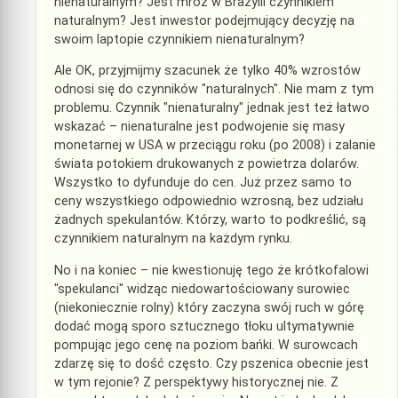
nienaturalnym? Jest mróz w Brazylii czynnikiem
naturalnym? Jest inwestor podejmujący decyzję na
swoim laptopie czynnikiem nienaturalnym?
Ale OK, przyjmijmy szacunek że tylko 40% wzrostów
odnosi się do czynników "naturalnych". Nie mam z tym
problemu. Czynnik "nienaturalny" jednak jest też łatwo
wskazać – nienaturalne jest podwojenie się masy
monetarnej w USA w przeciągu roku (po 2008) i zalanie
świata potokiem drukowanych z powietrza dolarów.
Wszystko to dyfunduje do cen. Już przez samo to
ceny wszystkiego odpowiednio wzrosną, bez udziału
żadnych spekulantów. Którzy, warto to podkreślić, są
czynnikiem naturalnym na każdym rynku.
No i na koniec – nie kwestionuję tego że krótkofalowi
"spekulanci" widząc niedowartościowany surowiec
(niekoniecznie rolny) który zaczyna swój ruch w górę
dodać mogą sporo sztucznego tłoku ultymatywnie
pompując jego cenę na poziom bańki. W surowcach
zdarzę się to dość często. Czy pszenica obecnie jest
w tym rejonie? Z perspektywy historycznej nie. Z