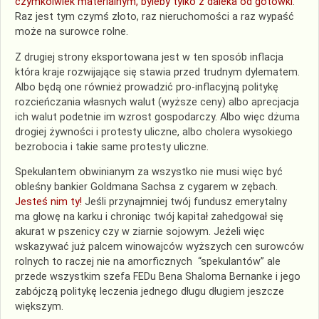
czymkolwiek materialnym, byleby tylko z daleka od gotówki
.
Raz jest tym czymś złoto, raz nieruchomości a raz wypaść
może na surowce rolne.
Z drugiej strony eksportowana jest w ten sposób inflacja
która kraje rozwijające się stawia przed trudnym dylematem.
Albo będą one również prowadzić pro-inflacyjną politykę
rozcieńczania własnych walut (wyższe ceny) albo aprecjacja
ich walut podetnie im wzrost gospodarczy. Albo więc dżuma
drogiej żywności i protesty uliczne, albo cholera wysokiego
bezrobocia i takie same protesty uliczne.
Spekulantem obwinianym za wszystko nie musi więc być
obleśny bankier Goldmana Sachsa z cygarem w zębach.
Jesteś nim ty!
Jeśli przynajmniej twój fundusz emerytalny
ma głowę na karku i chroniąc twój kapitał zahedgował się
akurat w pszenicy czy w ziarnie sojowym. Jeżeli więc
wskazywać już palcem winowajców wyższych cen surowców
rolnych to raczej nie na amorficznych “spekulantów” ale
przede wszystkim szefa FEDu Bena Shaloma Bernanke i jego
zabójczą politykę leczenia jednego długu długiem jeszcze
większym.