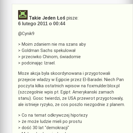
Takie Jeden Łoś
pisze:
6 lutego 2011 o 00:44
@Cynik9
> Moim zdaniem nie ma szans aby
> Goldman Sachs spekulował
> przeciwko Chinom, świadomie
> podcinając Izrael.
Moze akcja byla skoordynowana i przygotowali
przejecie wladzy w Egipcie przez El-Baradei. Niech Pan
poczyta kilka ostatnich wpisow na foxmulder.blox.pl
(szczegolnie wpis pt. Egipt: Amerykanski zamach
stanu). Gosc twierdzi, ze USA przewrot przygotowaly,
ale istnieje ryzyko, ze cos poszlo niezgodnie z planem.
> Co na temat odkrywczej hipotezy
> że może ludzie mieli po prostu
> dość 30 lat "demokracji"