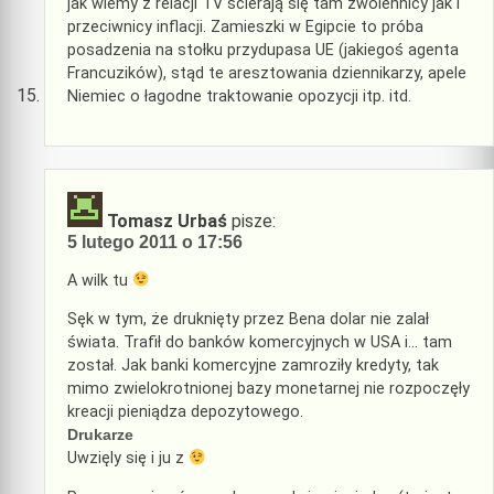
jak wiemy z relacji TV ścierają się tam zwolennicy jak i
przeciwnicy inflacji. Zamieszki w Egipcie to próba
posadzenia na stołku przydupasa UE (jakiegoś agenta
Francuzików), stąd te aresztowania dziennikarzy, apele
Niemiec o łagodne traktowanie opozycji itp. itd.
Tomasz Urbaś
pisze:
5 lutego 2011 o 17:56
A wilk tu
Sęk w tym, że druknięty przez Bena dolar nie zalał
świata. Trafił do banków komercyjnych w USA i… tam
został. Jak banki komercyjne zamroziły kredyty, tak
mimo zwielokrotnionej bazy monetarnej nie rozpoczęły
kreacji pieniądza depozytowego.
Drukarze
Uwzięly się i ju z