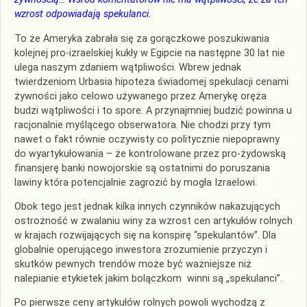
wzrost odpowiadają spekulanci.
To że Ameryka zabrała się za gorączkowe poszukiwania
kolejnej pro-izraelskiej kukły w Egipcie na następne 30 lat nie
ulega naszym zdaniem wątpliwości. Wbrew jednak
twierdzeniom Urbasia hipoteza świadomej spekulacji cenami
żywności jako celowo używanego przez Amerykę oręża
budzi wątpliwości i to spore. A przynajmniej budzić powinna u
racjonalnie myślącego obserwatora. Nie chodzi przy tym
nawet o fakt równie oczywisty co politycznie niepoprawny
do wyartykułowania – że kontrolowane przez pro-żydowską
finansjerę banki nowojorskie są ostatnimi do poruszania
lawiny która potencjalnie zagrozić by mogła Izraelowi.
Obok tego jest jednak kilka innych czynników nakazujących
ostrożność w zwalaniu winy za wzrost cen artykułów rolnych
w krajach rozwijających się na konspirę “spekulantów”. Dla
globalnie operującego inwestora zrozumienie przyczyn i
skutków pewnych trendów może być ważniejsze niż
nalepianie etykietek jakim bolączkom winni są „spekulanci”.
Po pierwsze ceny artykułów rolnych powoli wychodzą z