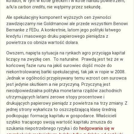
kotłach, w tym w kotle greckim i w kotle handlu powietrzem,
a/k/a
carbon credits
, nie wątpimy przez sekundę.
Ale spekulacyjny komponent wyższych cen żywności
zawdzięczamy nie Goldmanowi ale przede wszystkim Benowi
Bernanke z FEDu. A konkretnie, latom jego polityki łatwego
kredytu i masowego druku papierowego pieniądza z
powietrza co obniża wartość dolara.
Owszem, napięta sytuacja na rynkach agro przyciąga kapitał
liczący na zwyżkę cen. To naturalne. Prawdą jest też że w
końcowej fazie runu na jakiś surowiec dojść może do
niekontrolowanej bańki spekulacyjnej, tak jak w ropie w 2008.
Jednak w ogólności przypisywany temu wzrost cen surowca
jest jedynie skutkiem a nie przyczyną. Przyczyną jest
nieodpowiedzialna polityka monetarna rządów zachodnich
utrzymujących latami zerowe stopy procentowe i
drukujących papierowy pieniądz z powietrza na trzy zmiany. Z
jednej strony wykańcza to oszczędzającą klasę średnią
podkopując formację kapitału w gospodarce. Właścicieli
szybko tracącego swoją wartość kapitału zmusza do
szukania niepotrzebnego ryzyka i do
hedgowania się w