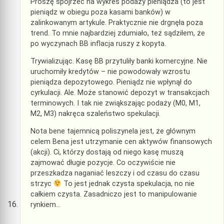
Proszę spojrzeć na wykres podaży pieniądza (to jest
pieniądz w obiegu poza kasami banków) w
zalinkowanym artykule. Praktycznie nie drgnęła poza
trend. To mnie najbardziej zdumiało, też sądziłem, że
po wyczynach BB inflacja ruszy z kopyta.
Trywializując. Kasę BB przytuliły banki komercyjne. Nie
uruchomiły kredytów – nie powodowały wzrostu
pieniądza depozytowego. Pieniądz nie wpłynął do
cyrkulacji. Ale. Może stanowić depozyt w transakcjach
terminowych. I tak nie zwiąkszając podaży (M0, M1,
M2, M3) nakręca szaleństwo spekulacji.
Nota bene tajemnicą poliszynela jest, że głównym
celem Bena jest utrzymanie cen aktywów finansowych
(akcji). Ci, którzy dostają od niego kasę muszą
zajmować długie pozycje. Co oczywiście nie
przeszkadza naganiać leszczy i od czasu do czasu
strzyc
To jest jednak czysta spekulacja, no nie
całkiem czysta. Zasadniczo jest to manipulowanie
rynkiem…