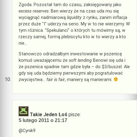
Zgoda. Pozostał tam do czasu, zaksięgowany jako
excess reserves
. Ben wierzy że na czas uda mu się
wyciągnąć nadmiarową
liquidity
z rynku, zanim inflacja
przez duże "I" uderzy na serio. My w to nie wierzymy. W
tym różnica. "Spekulanci" o których tu mówimy są, w
rzeczy samej, formą plebiscytu kto w to wierzy a kto
nie…
Stanowczo odradzałbym inwestowanie w pszenicę
komuś uważającemu że
soft landing
Benowi się uda i
że pszenica spadnie tam gdzie była – do $3/buszel. Ale
gdy się uda będziemy pierwszymi aby pogratulować
zwycięstwa…
fair is fair
, maniery są manierami.
Takie Jeden Łoś
pisze:
5 lutego 2011 o 21:17
@Cynik9