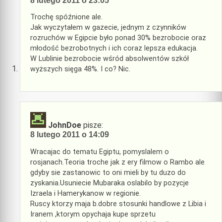
8 lutego 2011 o 23:05
Trochę spóźnione ale.
Jak wyczytałem w gazecie, jednym z czynników
rozruchów w Egipcie było ponad 30% bezrobocie oraz
młodość bezrobotnych i ich coraz lepsza edukacja.
W Lublinie bezrobocie wśród absolwentów szkół
wyższych sięga 48%. I co? Nic.
JohnDoe
pisze:
8 lutego 2011 o 14:09
Wracajac do tematu Egiptu, pomyslalem o
rosjanach.Teoria troche jak z ery filmow o Rambo ale
gdyby sie zastanowic to oni mieli by tu duzo do
zyskania.Usuniecie Mubaraka oslabilo by pozycje
Izraela i Hamerykanow w regionie.
Ruscy ktorzy maja b.dobre stosunki handlowe z Libia i
Iranem ,ktorym opychaja kupe sprzetu