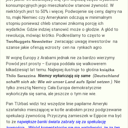
konsumpcyjnych jego mieszkańców stanowi żywność. W
niektórych jest to 50% i więcej. Podwojenie się ceny, dajmy na
to, mąki Niemiec czy Amerykanin odczują w minimalnym
stopniu ponieważ chleb stanowi znikomą porcję ich
wydatków. Gdzie indziej stanowić może o głodzie. A głód to
rewolucja, mówiąc krótko. Podkreślamy to często w
TwoNuggets Newsletter
zwracając uwagę inwestorów na
szanse jakie oferują wzrosty cen na rynkach agro.
W wojnę Europy z Arabami jednak nie za bardzo wierzymy.
Powód jest prosty – Europa poddała się walkowerem
kilkadziesiąt lat temu. Najlepiej ilustruje to głośna
książka
Thilo Sarazzina
Niemcy wykańczają się same
(
Deutschland
schafft sich ab: Wie wir unser Land aufs Spiel setzen
)
. Nie
tylko zresztą Niemcy. Cała Europa demokratycznie
wykończyła się sama, ale jeszcze o tym nie wie.
Pan T.Urbaś widzi też wszędzie linie papilarne Ameryki
szatańsko mieszającej w kotle arabskim przez podgrzewanie
spekulacji żywnością. Przyczyną zamieszek w Egipcie ma być
to że
największe banki świata zabrały się za spekulację
żywnością… Wśród komentatorów nie ma wątpliwości, że za ten