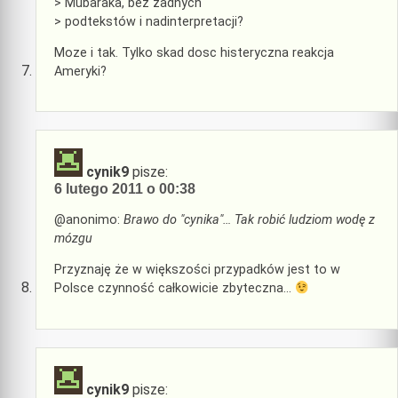
> Mubaraka, bez żadnych
> podtekstów i nadinterpretacji?
Moze i tak. Tylko skad dosc histeryczna reakcja
Ameryki?
cynik9
pisze:
6 lutego 2011 o 00:38
@anonimo:
Brawo do "cynika"… Tak robić ludziom wodę z
mózgu
Przyznaję że w większości przypadków jest to w
Polsce czynność całkowicie zbyteczna…
cynik9
pisze: