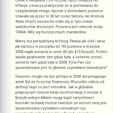
CAGR o niespełna 1.5% rocznie, dużo mniejszy niż
inflacja, oznacza praktycznie że w porównaniu do
czegokolwiek innego, łącznie z dochodami, pszenica
stawała się przez te 30 lat coraz tańsza, nie droższa.
Wiele innych surowców stało się w tym czasie
wielokrotnie droższych. Pszenica jest obecnie wciąż
TANIA, IMO, wg historycznych standardów.
Mamy też perspektywę krótszą. Płaska jak stół i tania
jak barszcz w początku lat '00 pszenica w kryzysie
2008 nagle wzrasta w cenie 4X (do $12/buszel). Potem
spada gwałtownie tam gdzie była, a ostatnio znowu
wzrasta tam gdzie była w 2008. Pyta Pan czy
spowodowane jest to głównie czynnikami naturalnymi?
Owszem, mogło nie być potopu w 2008 decymującego
areał. Był za to potop finansowy. Wszystko zależy od
definicji tego co jest naturalne. Jak w globalnie
połączonym świecie kiedy na informację o mrozie w
Brazylii jednym klikiem mogę kupić natychmiast
kontrakt na kawę można twierdzić że wzrost ceny jest
spowodowany czynnikiem naturalnym czy