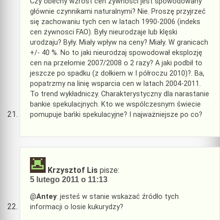
Czy obecny wzrost cen żywności jest spowodowany
głównie czynnikami naturalnymi? Nie. Proszę przyjrzeć
się zachowaniu tych cen w latach 1990-2006 (indeks
cen żywnosci FAO). Były nieurodzaje lub klęski
urodzaju? Były. Miały wpływ na ceny? Miały. W granicach
+/- 40 %. No to jaki nieurodzaj spowodował eksplozję
cen na przełomie 2007/2008 o 2 razy? A jaki podbił to
jeszcze po spadku (z dołkiem w I półroczu 2010)?. Ba,
popatrzmy na linię wsparcia cen w latach 2004-2011.
To trend wykładniczy. Charakterystyczny dla narastanie
bankie spekulacjnych. Kto we wspólczesnym świecie
pomupuje bańki spekulacyjne? I najważniejsze po co?
Krzysztof Lis
pisze:
5 lutego 2011 o 11:13
@
Antey
: jesteś w stanie wskazać źródło tych
informacji o losie kukurydzy?