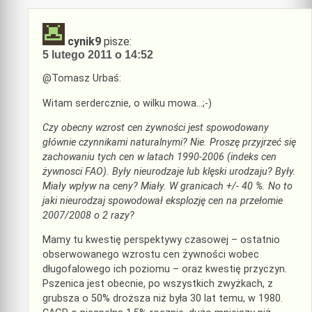
cynik9
pisze:
5 lutego 2011 o 14:52
@Tomasz Urbaś:
Witam serdercznie, o wilku mowa…;-)
Czy obecny wzrost cen żywności jest spowodowany
głównie czynnikami naturalnymi? Nie. Proszę przyjrzeć się
zachowaniu tych cen w latach 1990-2006 (indeks cen
żywnosci FAO). Były nieurodzaje lub klęski urodzaju? Były.
Miały wpływ na ceny? Miały. W granicach +/- 40 %. No to
jaki nieurodzaj spowodował eksplozję cen na przełomie
2007/2008 o 2 razy?
Mamy tu kwestię perspektywy czasowej – ostatnio
obserwowanego wzrostu cen żywności wobec
długofalowego ich poziomu – oraz kwestię przyczyn.
Pszenica jest obecnie, po wszystkich zwyżkach, z
grubsza o 50% droższa niż była 30 lat temu, w 1980.