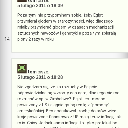
tom
pisze:
5 lutego 2011 o 18:39
Poza tym, nie przypominam sobie, żeby Egipt
przymierał głodem w starożytności, więc dlaczego
miałby przymierać głodem w czasach mechanizacji,
sztucznych nawozów i genetyki a poza tym zbierają
plony 2 razy w roku.
tom
pisze:
5 lutego 2011 o 18:28
Nie zgadzam się, że za rozruchy w Egipcie
odpowiedzialne są wzrosty cen agro, dlaczego nie ma
rozruchów np. w Zimbabwe?. Egipt jest mocno
powiązany z US i ciągnie grubą rentę z "pomocy"
amerykańskiej. Ben dodrukował trochę dolarów, więc
kraje powiązane finansowo z US mają teraz inflację jak
m.in. Chiny. Jednak sama inflacja to tylko pretekst bo