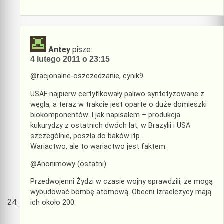
Antey
pisze:
4 lutego 2011 o 23:15
@racjonalne-oszczedzanie, cynik9
USAF najpierw certyfikowały paliwo syntetyzowane z
węgla, a teraz w trakcie jest oparte o duże domieszki
biokomponentów. I jak napisałem – produkcja
kukurydzy z ostatnich dwóch lat, w Brazylii i USA
szczególnie, poszła do baków itp.
Wariactwo, ale to wariactwo jest faktem.
@Anonimowy (ostatni)
Przedwojenni Żydzi w czasie wojny sprawdzili, że mogą
wybudować bombę atomową. Obecni Izraelczycy mają
ich około 200.