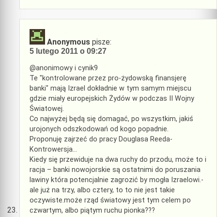
Anonymous
pisze:
5 lutego 2011 o 09:27
@anonimowy i cynik9
Te "kontrolowane przez pro-żydowską finansjerę
banki" mają Izrael dokładnie w tym samym miejscu
gdzie miały europejskich Żydów w podczas II Wojny
Światowej.
Co najwyżej będą się domagać, po wszystkim, jakiś
urojonych odszkodowań od kogo popadnie.
Proponuję zajrzeć do pracy Douglasa Reeda-
Kontrowersja…
Kiedy się przewiduje na dwa ruchy do przodu, może to i
racja – banki nowojorskie są ostatnimi do poruszania
lawiny która potencjalnie zagrozić by mogła Izraelowi.-
ale już na trzy, albo cztery, to to nie jest takie
oczywiste.może rząd światowy jest tym celem po
czwartym, albo piątym ruchu pionka???