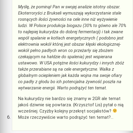
Myślę, że pominął Pan w swojej analizie istotny obszar.
Ekoterroryści z Brukseli wymuszają wykorzystanie stale
rosnących ilości żywności na cele inne niż wyżywienie
ludzi. W Polsce produkcja biogazu (30% to gówno ale 70%
to najlepiej kukurydza do dobrej fermentacji) i tak zwane
współ spalanie w kotłach energetycznych ( podobno jest
elektrownia wokół której jest obszar klęski ekologicznej-
wokół pełno padłych wron co przeżarły się zbożem
czekającym na hałdzie do spalenia) jest wspierana
ustawowo. W USA potężne ilości kukurydzy i innych zbóż
także przerabiane są na cele energetyczne. Walka z
globalnym ociepleniem jak każda wojna ma swoje ofiary
co padły z głodu bo ich potencjalna żywność poszła na
wytwarzanie energii. Warto podrążyć ten temat.
Na kukurydzy nie bardzo się znamy w 2GR ale temat
jakoś dziwnie się powtarza. {Krzysztof Lis} pytał o nią
wcześniej. Czyżby kolejny przekręt socjalistów?
Może rzeczywiście warto podrążyć ten temat?…