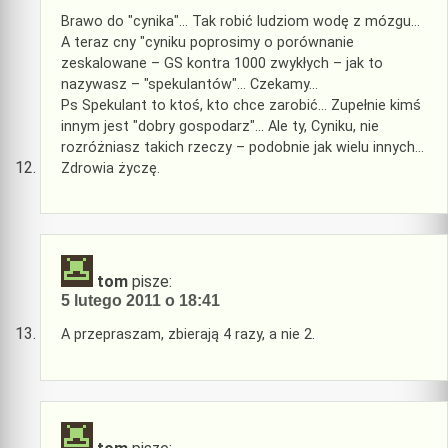
Brawo do "cynika"… Tak robić ludziom wodę z mózgu…
A teraz cny "cyniku poprosimy o porównanie
zeskalowane – GS kontra 1000 zwykłych – jak to
nazywasz – "spekulantów"… Czekamy…
Ps Spekulant to ktoś, kto chce zarobić… Zupełnie kimś
innym jest "dobry gospodarz"… Ale ty, Cyniku, nie
rozróżniasz takich rzeczy – podobnie jak wielu innych…
Zdrowia życzę.
tom
pisze:
5 lutego 2011 o 18:41
A przepraszam, zbierają 4 razy, a nie 2.