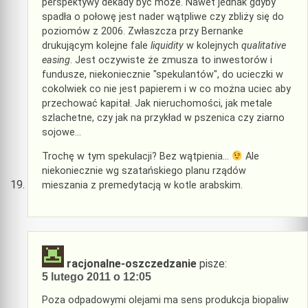
perspektywy dekady być może. Nawet jednak gdyby
spadła o połowę jest nader wątpliwe czy zbliży się do
poziomów z 2006. Zwłaszcza przy Bernanke
drukującym kolejne fale
liquidity
w kolejnych
qualitative
easing
. Jest oczywiste że zmusza to inwestorów i
fundusze, niekoniecznie "spekulantów", do ucieczki w
cokolwiek co nie jest papierem i w co można uciec aby
przechować kapitał. Jak nieruchomości, jak metale
szlachetne, czy jak na przykład w pszenica czy ziarno
sojowe…
Trochę w tym spekulacji? Bez wątpienia…
Ale
niekoniecznie wg szatańskiego planu rządów
mieszania z premedytacją w kotle arabskim.
racjonalne-oszczedzanie
pisze:
5 lutego 2011 o 12:05
Poza odpadowymi olejami ma sens produkcja biopaliw