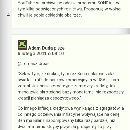
YouTube są archiwalne odcinki programu SONDA – w
tym kilka poświęconych rolnictwu. Proponuję w wolnej
chwili je sobie dokładnie obejrzeć.
Adam Duda
pisze:
6 lutego 2011 o 09:10
@Tomasz Urbaś
"Sęk w tym, że druknięty przez Bena dolar nie zalał
świata. Trafił do banków komercyjnych w USA i… tam
został. Jak banki komercyjne zamroziły kredyty, tak
mimo zwielokrotnionej bazy monetarnej nie rozpoczęły
kreacji pieniądza depozytowego."
Co innego inflacja kredytowa wynikająca z agregatów, a
co innego oczekiwania inflacyjne wpływające na cenę.
Ben ma Bilans napompowany kilka razy bardziej niż
dwa lata temu. Gdyby przyszła prosperity to przy