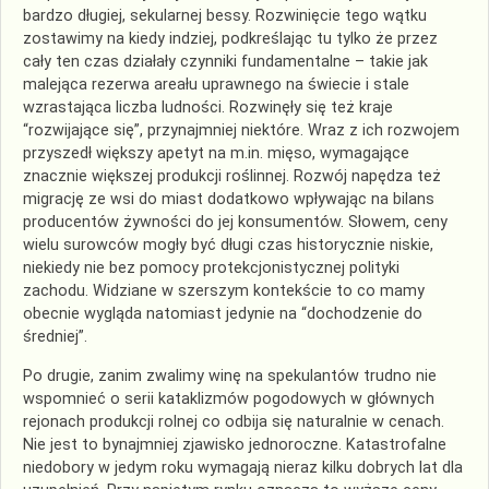
bardzo długiej, sekularnej bessy. Rozwinięcie tego wątku
zostawimy na kiedy indziej, podkreślając tu tylko że przez
cały ten czas działały czynniki fundamentalne – takie jak
malejąca rezerwa areału uprawnego na świecie i stale
wzrastająca liczba ludności. Rozwinęły się też kraje
“rozwijające się”, przynajmniej niektóre. Wraz z ich rozwojem
przyszedł większy apetyt na m.in. mięso, wymagające
znacznie większej produkcji roślinnej. Rozwój napędza też
migrację ze wsi do miast dodatkowo wpływając na bilans
producentów żywności do jej konsumentów. Słowem, ceny
wielu surowców mogły być długi czas historycznie niskie,
niekiedy nie bez pomocy protekcjonistycznej polityki
zachodu. Widziane w szerszym kontekście to co mamy
obecnie wygląda natomiast jedynie na “dochodzenie do
średniej”.
Po drugie, zanim zwalimy winę na spekulantów trudno nie
wspomnieć o serii kataklizmów pogodowych w głównych
rejonach produkcji rolnej co odbija się naturalnie w cenach.
Nie jest to bynajmniej zjawisko jednoroczne. Katastrofalne
niedobory w jedym roku wymagają nieraz kilku dobrych lat dla