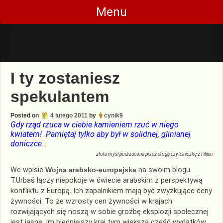
Skip
Menu
to
content
I ty zostaniesz
spekulantem
Posted on
4 lutego 2011
by
cynik9
Gdy rząd rzuca w ciebie kamieniem rzuć w niego
kwiatem! Pamiętaj tylko aby był w solidnej, glinianej
doniczce…
złota myśl podrzucona przez drogą czytelniczkę z Filipin
We wpisie
Wojna arabsko-europejska
na swoim blogu
T.Urbaś łączy niepokoje w świecie arabskim z perspektywą
konfliktu z Europą. Ich zapalnikiem mają być zwyżkujące ceny
żywności. To że wzrosty cen żywności w krajach
rozwijających się noszą w sobie groźbę eksplozji społecznej
jest jasne. Im biedniejszy kraj tym większą część wydatków