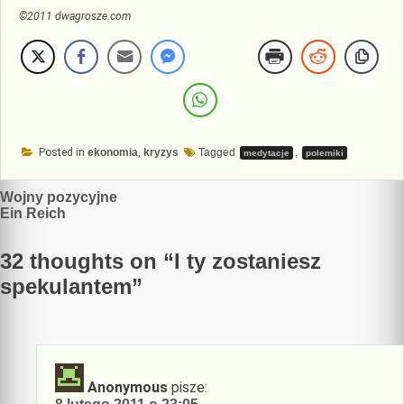
©2011 dwagrosze.com
Posted in
ekonomia
,
kryzys
Tagged
,
medytacje
polemiki
Nawigacja
Wojny pozycyjne
Ein Reich
wpisu
32 thoughts on “
I ty zostaniesz
spekulantem
”
Anonymous
pisze: