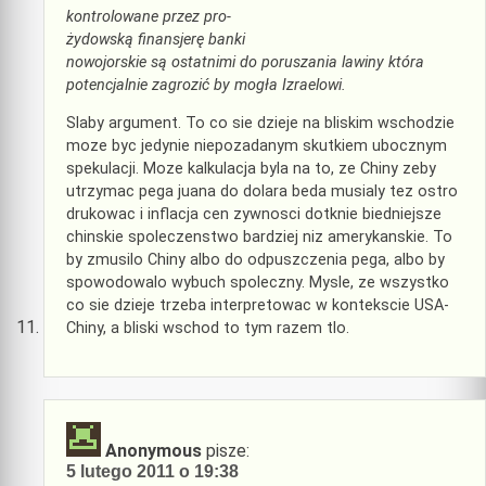
kontrolowane przez pro-
żydowską finansjerę banki
nowojorskie są ostatnimi do poruszania lawiny która
potencjalnie zagrozić by mogła Izraelowi.
Slaby argument. To co sie dzieje na bliskim wschodzie
moze byc jedynie niepozadanym skutkiem ubocznym
spekulacji. Moze kalkulacja byla na to, ze Chiny zeby
utrzymac pega juana do dolara beda musialy tez ostro
drukowac i inflacja cen zywnosci dotknie biedniejsze
chinskie spoleczenstwo bardziej niz amerykanskie. To
by zmusilo Chiny albo do odpuszczenia pega, albo by
spowodowalo wybuch spoleczny. Mysle, ze wszystko
co sie dzieje trzeba interpretowac w kontekscie USA-
Chiny, a bliski wschod to tym razem tlo.
Anonymous
pisze:
5 lutego 2011 o 19:38