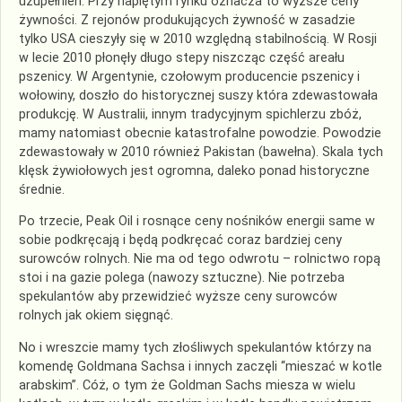
uzupełnień. Przy napiętym rynku oznacza to wyższe ceny
żywności. Z rejonów produkujących żywność w zasadzie
tylko USA cieszyły się w 2010 względną stabilnością. W Rosji
w lecie 2010 płonęły długo stepy niszcząc część areału
pszenicy. W Argentynie, czołowym producencie pszenicy i
wołowiny, doszło do historycznej suszy która zdewastowała
produkcję. W Australii, innym tradycyjnym spichlerzu zbóż,
mamy natomiast obecnie katastrofalne powodzie. Powodzie
zdewastowały w 2010 również Pakistan (bawełna). Skala tych
klęsk żywiołowych jest ogromna, daleko ponad historyczne
średnie.
Po trzecie, Peak Oil i rosnące ceny nośników energii same w
sobie podkręcają i będą podkręcać coraz bardziej ceny
surowców rolnych. Nie ma od tego odwrotu – rolnictwo ropą
stoi i na gazie polega (nawozy sztuczne). Nie potrzeba
spekulantów aby przewidzieć wyższe ceny surowców
rolnych jak okiem sięgnąć.
No i wreszcie mamy tych złośliwych spekulantów którzy na
komendę Goldmana Sachsa i innych zaczęli “mieszać w kotle
arabskim”. Cóż, o tym że Goldman Sachs miesza w wielu