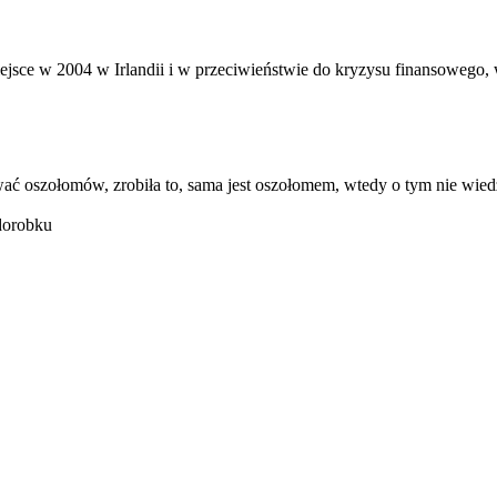
iejsce w 2004 w Irlandii i w przeciwieństwie do kryzysu finansowego, w
kować oszołomów, zrobiła to, sama jest oszołomem, wtedy o tym nie w
 dorobku