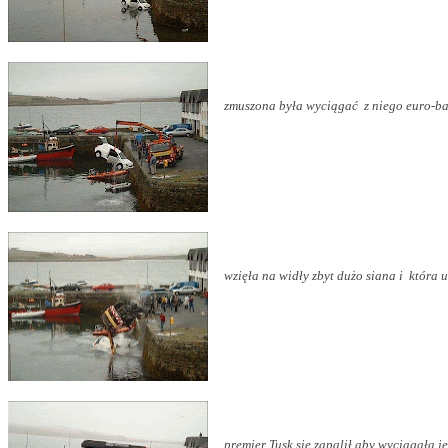
zmuszona była
wyciągać z niego euro-ba
wzięła na widły zbyt dużo siana i która
premier Tusk się zapalił aby wyciągała j