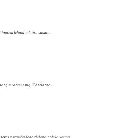
iloutem Irlandia która sama…
 utonęła razem z nią. Co widząc…
e teraz z szamba jego zielona polska wyspa…