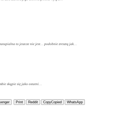
zatapialna to jeszcze nie jest… podobnie zresztą jak…
mbie skąpie się jako ostatni…
senger
Print
Reddit
Copy
Copied
WhatsApp