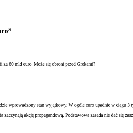
uro
”
ii za 80 mld euro. Może się obroni przed Grekami?
ędzie wprowadzony stan wyjątkowy. W ogóle euro upadnie w ciągu 3 t
ia zaczynają akcję propagandową. Podstawowa zasada nie dać się zaszc