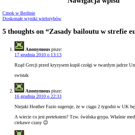
Nawigacja wpisu
Cmok w Berlinie
Doskonałe wyniki wielorybów
5 thoughts on “
Zasady bailoutu w strefie e
Anonymous
pisze:
17 grudnia 2010 o 13:13
Rząd Grecji przed kryzysem kupił czołgi w twardym jadrze Un
swistak
Anonymous
pisze:
16 grudnia 2010 o 22:33
Niejaki Heather Fazio sugeruje, że w ciągu 2 tygodni w UK b
A wiecie co jest pretekstem? Tzw. świńska grypa. Właśnie med
ciekawe czasy 😉