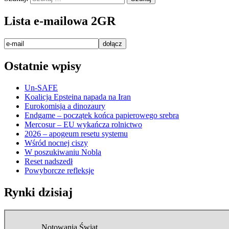
Lista e-mailowa 2GR
Ostatnie wpisy
Un-SAFE
Koalicja Epsteina napada na Iran
Eurokomisja a dinozaury
Endgame – początek końca papierowego srebra
Mercosur – EU wykańcza rolnictwo
2026 – apogeum resetu systemu
Wśród nocnej ciszy
W poszukiwaniu Nobla
Reset nadszedł
Powyborcze refleksje
Rynki dzisiaj
Notowania Świat