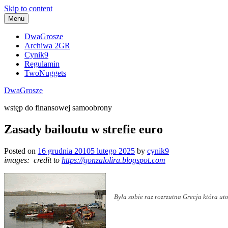
Skip to content
Menu
DwaGrosze
Archiwa 2GR
Cynik9
Regulamin
TwoNuggets
DwaGrosze
wstęp do finansowej samoobrony
Zasady bailoutu w strefie euro
Posted on
16 grudnia 2010
5 lutego 2025
by
cynik9
images: credit to
https://gonzalolira.blogspot.com
Była sobie raz rozrzutna Grecja która u