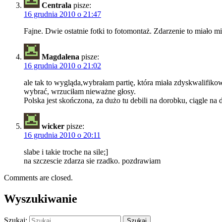
Centrala
pisze:
16 grudnia 2010 o 21:47
Fajne. Dwie ostatnie fotki to fotomontaż. Zdarzenie to miało m
Magdalena
pisze:
16 grudnia 2010 o 21:02
ale tak to wygląda,wybrałam partię, która miała zdyskwalifi
wybrać, wrzuciłam nieważne głosy.
Polska jest skończona, za dużo tu debili na dorobku, ciągle na
wicker
pisze:
16 grudnia 2010 o 20:11
slabe i takie troche na sile;]
na szczescie zdarza sie rzadko. pozdrawiam
Comments are closed.
Wyszukiwanie
Szukaj: