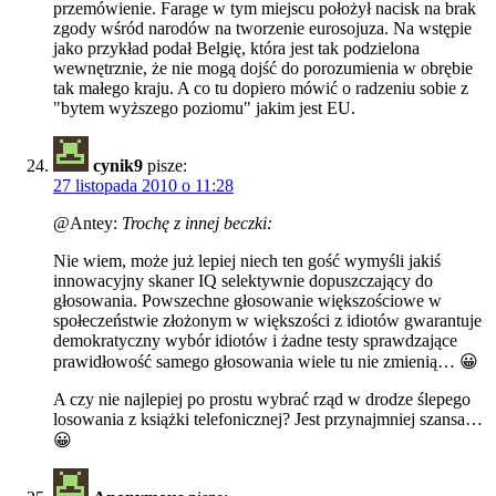
przemówienie. Farage w tym miejscu położył nacisk na brak
zgody wśród narodów na tworzenie eurosojuza. Na wstępie
jako przykład podał Belgię, która jest tak podzielona
wewnętrznie, że nie mogą dojść do porozumienia w obrębie
tak małego kraju. A co tu dopiero mówić o radzeniu sobie z
"bytem wyższego poziomu" jakim jest EU.
cynik9
pisze:
27 listopada 2010 o 11:28
@Antey:
Trochę z innej beczki:
Nie wiem, może już lepiej niech ten gość wymyśli jakiś
innowacyjny skaner IQ selektywnie dopuszczający do
głosowania. Powszechne głosowanie większościowe w
społeczeństwie złożonym w większości z idiotów gwarantuje
demokratyczny wybór idiotów i żadne testy sprawdzające
prawidłowość samego głosowania wiele tu nie zmienią… 😀
A czy nie najlepiej po prostu wybrać rząd w drodze ślepego
losowania z książki telefonicznej? Jest przynajmniej szansa…
😀