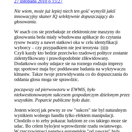
27 listopada 2010 o 15:27
Nie wiem, może już lepiej niech ten gość wymyśli jakiś
innowacyjny skaner IQ selektywnie dopuszczający do
głosowania.
W usach cos sie przebakuje ze elektroniczne maszyny do
glosowania beda mialy wbudowana aplikacje do czytania
rysow twarzy a nawet siatkowi oka w celu identyfikacji
wyborcy – czy przypadkiem nie jest terorysta :)))))
Czyli kazdy kto bedzie przeciwko rzadowej polityce zostanie
zidentyfikowany i prawdopodobnie zlikwidowany.
Dodatkowo osoby udajace sie na roznego rodzaju imprezy
np; sportowe maja byc poddawane badania na wykrywaczu
klmastw. Takze twoje przewidywania co do dopuszczania do
oddania glosu moga sie sprawdzic.
począwszy od pierwowzoru w EWWiS, było
niekwestionowanym sukcesem gospodarczym dzielonym przez
wszystkim. Poparcie publiczne było duże.
Jestem wiecej jak pewny ze ow "sukces" nie byl naturalnym
wynikiem wolnego handlu tylko efektem manipulacji.
Chodzilo o to zeby pokazac ludziom ze cos takiego moze sie
udac. Bo celem bylo/jest wprowdzenie rzadu swiatowego.
W rzeczywistosci panstwa europejskie "od zawsze" byly