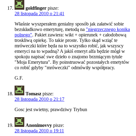
goldfinger
pisze:
28 listopada 2010 o 21:41
Właśnie wyszperałem genialny sposób jak załatwić sobie
bezskładkowo emeryturę, metodą na
"niegrzecznego konika
polnego"
. Pakiet zawiera: wikt + opierunek + całodobową
troskliwą opiekę. To takie proste. Tylko skąd wziąć te
mróweczki które będa na to wszystko robić, jak wszyscy
emeryci na to wpadną? A jakiś emeryt alfa będzie mógł w
spokoju napisać swe dzieło o znajomo brzmiącym tytule
"Moja Emerytura". By poinstruować pozostałych emetytów
co robić gdyby "mróweczki" odmówiły współpracy.
G.F.
Tomasz
pisze:
28 listopada 2010 o 21:17
Gosc jest swietny, prawdziwy Trybun
Anonimovvy
pisze:
28 listopada 2010 o 19:11