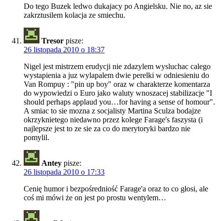
Do tego Buzek ledwo dukajacy po Angielsku. Nie no, az sie
zakrztusilem kolacja ze smiechu.
Tresor
pisze:
26 listopada 2010 o 18:37
Nigel jest mistrzem erudycji nie zdazylem wysluchac calego
wystapienia a juz wylapalem dwie perelki w odniesieniu do
Van Rompuy : "pin up boy" oraz w charakterze komentarza
do wypowiedzi o Euro jako waluty wnoszacej stabilizacje "I
should perhaps applaud you…for having a sense of homour".
A smiac to sie mozna z socjalisty Martina Sculza bodajze
okrzyknietego niedawno przez kolege Farage's faszysta (i
najlepsze jest to ze sie za co do merytoryki bardzo nie
pomylil.
Antey
pisze:
26 listopada 2010 o 17:33
Cenię humor i bezpośredniość Farage'a oraz to co głosi, ale
coś mi mówi że on jest po prostu wentylem…