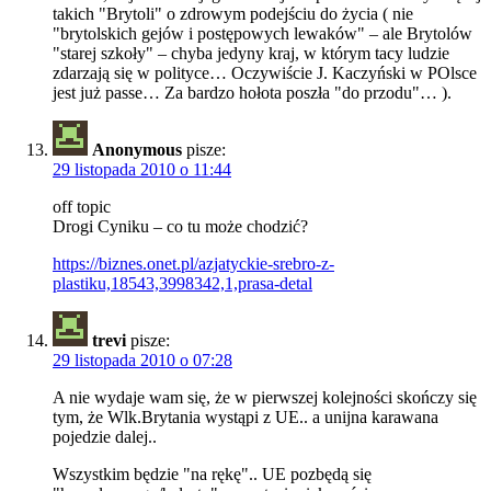
takich "Brytoli" o zdrowym podejściu do życia ( nie
"brytolskich gejów i postępowych lewaków" – ale Brytolów
"starej szkoły" – chyba jedyny kraj, w którym tacy ludzie
zdarzają się w polityce… Oczywiście J. Kaczyński w POlsce
jest już passe… Za bardzo hołota poszła "do przodu"… ).
Anonymous
pisze:
29 listopada 2010 o 11:44
off topic
Drogi Cyniku – co tu może chodzić?
https://biznes.onet.pl/azjatyckie-srebro-z-
plastiku,18543,3998342,1,prasa-detal
trevi
pisze:
29 listopada 2010 o 07:28
A nie wydaje wam się, że w pierwszej kolejności skończy się
tym, że Wlk.Brytania wystąpi z UE.. a unijna karawana
pojedzie dalej..
Wszystkim będzie "na rękę".. UE pozbędą się