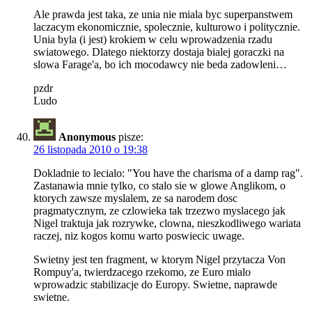
Ale prawda jest taka, ze unia nie miala byc superpanstwem
laczacym ekonomicznie, spolecznie, kulturowo i politycznie.
Unia byla (i jest) krokiem w celu wprowadzenia rzadu
swiatowego. Dlatego niektorzy dostaja bialej goraczki na
slowa Farage'a, bo ich mocodawcy nie beda zadowleni…
pzdr
Ludo
Anonymous
pisze:
26 listopada 2010 o 19:38
Dokladnie to lecialo: "You have the charisma of a damp rag".
Zastanawia mnie tylko, co stalo sie w glowe Anglikom, o
ktorych zawsze myslalem, ze sa narodem dosc
pragmatycznym, ze czlowieka tak trzezwo myslacego jak
Nigel traktuja jak rozrywke, clowna, nieszkodliwego wariata
raczej, niz kogos komu warto poswiecic uwage.
Swietny jest ten fragment, w ktorym Nigel przytacza Von
Rompuy'a, twierdzacego rzekomo, ze Euro mialo
wprowadzic stabilizacje do Europy. Swietne, naprawde
swietne.