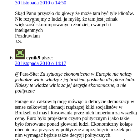
30 listopada 2010 o 14:50
Skąd Panu przyszło do głowy że może tam być tyle idiotów.
Nie rezygnujmy z ludzi, ja myślę, że tam jest jednak
większość skorumpowanych złodziei, cwanych i
inteligentnych
Pozdrawiam
J.S.
cynik9
pisze:
30 listopada 2010 o 14:17
@Para-Site:
Za sytuacje ekonomiczna w Europie nie nalezy
jednakze winic wladzy z jej brakiem posluchu dla glosu ludu.
Nalezy te wladze winic za jej decyzje ekonomiczne, a nie
polityczne
Farage ma całkowitą rację mówiąc o deficycie demokracji w
sense całkowitej alienacji rządzącej kliki socjalistów w
Brukseli od mas i forsowania przez nich imperium za wszelką
cenę. Euro było projektem czysto politycznym i jako takie
było forsowane ponad głowami ludzi. Ekonomiczny kolaps
obecnie ma przyczyny polityczne a uprzątnięcie resztek po
nim wymagać będzie także decyzji politycznych.