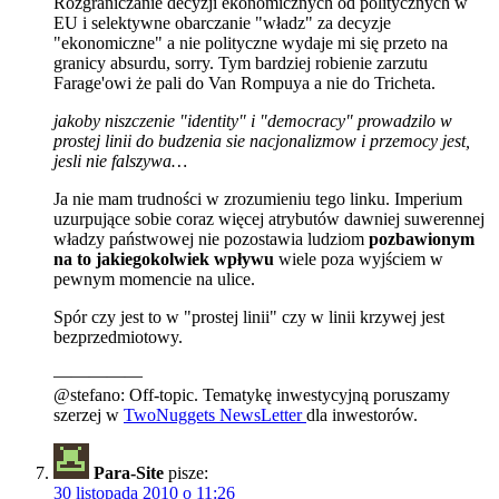
Rozgraniczanie decyzji ekonomicznych od politycznych w
EU i selektywne obarczanie "władz" za decyzje
"ekonomiczne" a nie polityczne wydaje mi się przeto na
granicy absurdu, sorry. Tym bardziej robienie zarzutu
Farage'owi że pali do Van Rompuya a nie do Tricheta.
jakoby niszczenie "identity" i "democracy" prowadzilo w
prostej linii do budzenia sie nacjonalizmow i przemocy jest,
jesli nie falszywa…
Ja nie mam trudności w zrozumieniu tego linku. Imperium
uzurpujące sobie coraz więcej atrybutów dawniej suwerennej
władzy państwowej nie pozostawia ludziom
pozbawionym
na to jakiegokolwiek wpływu
wiele poza wyjściem w
pewnym momencie na ulice.
Spór czy jest to w "prostej linii" czy w linii krzywej jest
bezprzedmiotowy.
—————
@stefano: Off-topic. Tematykę inwestycyjną poruszamy
szerzej w
TwoNuggets NewsLetter
dla inwestorów.
Para-Site
pisze:
30 listopada 2010 o 11:26