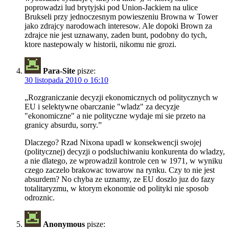
poprowadzi lud brytyjski pod Union-Jackiem na ulice
Brukseli przy jednoczesnym powieszeniu Browna w Tower
jako zdrajcy narodowach interesow. Ale dopoki Brown za
zdrajce nie jest uznawany, zaden bunt, podobny do tych,
ktore nastepowaly w historii, nikomu nie grozi.
Para-Site
pisze:
30 listopada 2010 o 16:10
„Rozgraniczanie decyzji ekonomicznych od politycznych w
EU i selektywne obarczanie "wladz" za decyzje
"ekonomiczne" a nie polityczne wydaje mi sie przeto na
granicy absurdu, sorry.”
Dlaczego? Rzad Nixona upadl w konsekwencji swojej
(politycznej) decyzji o podsluchiwaniu konkurenta do wladzy,
a nie dlatego, ze wprowadzil kontrole cen w 1971, w wyniku
czego zaczelo brakowac towarow na rynku. Czy to nie jest
absurdem? No chyba ze uznamy, ze EU doszlo juz do fazy
totalitaryzmu, w ktorym ekonomie od polityki nie sposob
odroznic.
Anonymous
pisze: