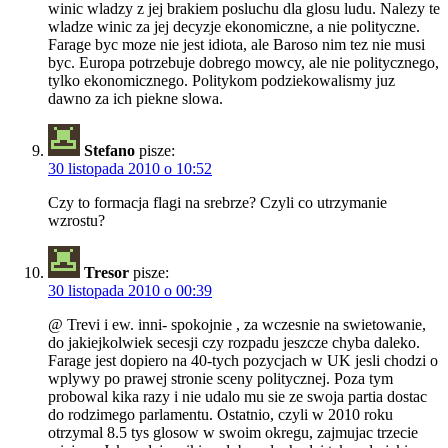
winic wladzy z jej brakiem posluchu dla glosu ludu. Nalezy te
wladze winic za jej decyzje ekonomiczne, a nie polityczne.
Farage byc moze nie jest idiota, ale Baroso nim tez nie musi
byc. Europa potrzebuje dobrego mowcy, ale nie politycznego,
tylko ekonomicznego. Politykom podziekowalismy juz
dawno za ich piekne slowa.
Stefano
pisze:
30 listopada 2010 o 10:52
Czy to formacja flagi na srebrze? Czyli co utrzymanie
wzrostu?
Tresor
pisze:
30 listopada 2010 o 00:39
@ Trevi i ew. inni- spokojnie , za wczesnie na swietowanie,
do jakiejkolwiek secesji czy rozpadu jeszcze chyba daleko.
Farage jest dopiero na 40-tych pozycjach w UK jesli chodzi o
wplywy po prawej stronie sceny politycznej. Poza tym
probowal kika razy i nie udalo mu sie ze swoja partia dostac
do rodzimego parlamentu. Ostatnio, czyli w 2010 roku
otrzymal 8.5 tys glosow w swoim okregu, zajmujac trzecie