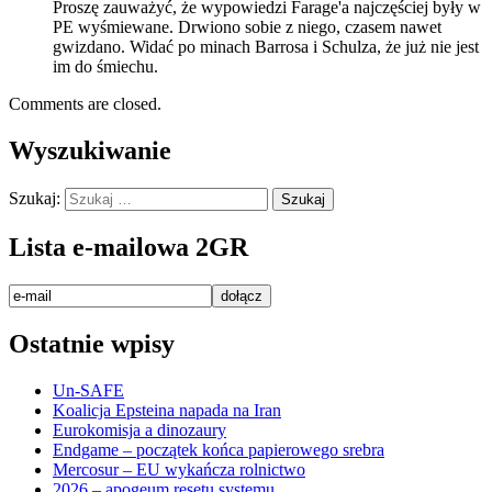
Proszę zauważyć, że wypowiedzi Farage'a najczęściej były w
PE wyśmiewane. Drwiono sobie z niego, czasem nawet
gwizdano. Widać po minach Barrosa i Schulza, że już nie jest
im do śmiechu.
Comments are closed.
Wyszukiwanie
Szukaj:
Lista e-mailowa 2GR
Ostatnie wpisy
Un-SAFE
Koalicja Epsteina napada na Iran
Eurokomisja a dinozaury
Endgame – początek końca papierowego srebra
Mercosur – EU wykańcza rolnictwo
2026 – apogeum resetu systemu