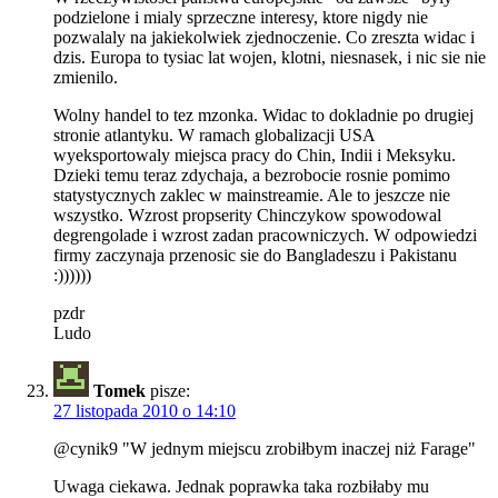
podzielone i mialy sprzeczne interesy, ktore nigdy nie
pozwalaly na jakiekolwiek zjednoczenie. Co zreszta widac i
dzis. Europa to tysiac lat wojen, klotni, niesnasek, i nic sie nie
zmienilo.
Wolny handel to tez mzonka. Widac to dokladnie po drugiej
stronie atlantyku. W ramach globalizacji USA
wyeksportowaly miejsca pracy do Chin, Indii i Meksyku.
Dzieki temu teraz zdychaja, a bezrobocie rosnie pomimo
statystycznych zaklec w mainstreamie. Ale to jeszcze nie
wszystko. Wzrost propserity Chinczykow spowodowal
degrengolade i wzrost zadan pracowniczych. W odpowiedzi
firmy zaczynaja przenosic sie do Bangladeszu i Pakistanu
:))))))
pzdr
Ludo
Tomek
pisze:
27 listopada 2010 o 14:10
@cynik9 "W jednym miejscu zrobiłbym inaczej niż Farage"
Uwaga ciekawa. Jednak poprawka taka rozbiłaby mu