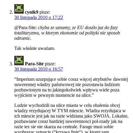
cynik9
pisze:
30 listopada 2010 o 17:22
@Para-Site:
chyba ze uznamy, ze EU doszlo juz do fazy
totalitaryzmu, w ktorym ekonomie od polityki nie sposob
odroznic.
Tak właśnie uważam.
Para-Site
pisze:
30 listopada 2010 o 16:57
“Imperium uzurpujące sobie coraz więcej atrybutów dawniej
suwerennej władzy państwowej nie pozostawia ludziom
pozbawionym na to jakiegokolwiek wpływu wiele poza
wyjściem w pewnym momencie na ulice.”
Ludzie wychodzili na ulice miasta w celu obalenia obcej
wladzy rezydujacej W TYM miescie. Wladza rezydujaca w
ich miescie jest jak na razie widziana jako SWOJA. Lokalne,
pozbawiane coraz bardziej suwerennosci pol-rzady jak na
razie tez sie nie skarza na centrale. Farage musi sobie
wyobrazac sytuacje (“krzywa linie“), w ktorej sam