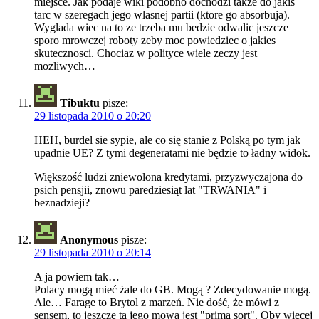
miejsce. Jak podaje wiki podobno dochodzi takze do jakis
tarc w szeregach jego wlasnej partii (ktore go absorbuja).
Wyglada wiec na to ze trzeba mu bedzie odwalic jeszcze
sporo mrowczej roboty zeby moc powiedziec o jakies
skutecznosci. Chociaz w polityce wiele zeczy jest
mozliwych…
Tibuktu
pisze:
29 listopada 2010 o 20:20
HEH, burdel sie sypie, ale co się stanie z Polską po tym jak
upadnie UE? Z tymi degeneratami nie będzie to ładny widok.
Większość ludzi zniewolona kredytami, przyzwyczajona do
psich pensjii, znowu paredziesiąt lat "TRWANIA" i
beznadzieji?
Anonymous
pisze:
29 listopada 2010 o 20:14
A ja powiem tak…
Polacy mogą mieć żale do GB. Mogą ? Zdecydowanie mogą.
Ale… Farage to Brytol z marzeń. Nie dość, że mówi z
sensem, to jeszcze ta jego mowa jest "prima sort". Oby więcej