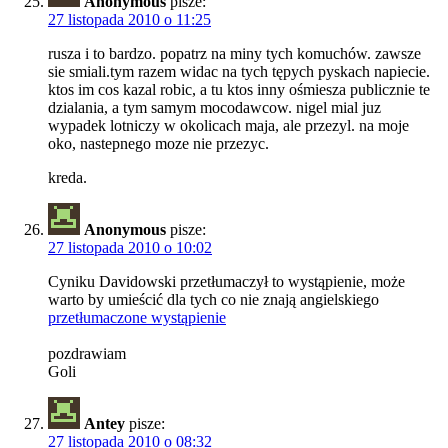
Anonymous
pisze:
27 listopada 2010 o 11:25
rusza i to bardzo. popatrz na miny tych komuchów. zawsze
sie smiali.tym razem widac na tych tępych pyskach napiecie.
ktos im cos kazal robic, a tu ktos inny ośmiesza publicznie te
dzialania, a tym samym mocodawcow. nigel mial juz
wypadek lotniczy w okolicach maja, ale przezyl. na moje
oko, nastepnego moze nie przezyc.
kreda.
Anonymous
pisze:
27 listopada 2010 o 10:02
Cyniku Davidowski przetłumaczył to wystąpienie, może
warto by umieścić dla tych co nie znają angielskiego
przetłumaczone wystąpienie
pozdrawiam
Goli
Antey
pisze:
27 listopada 2010 o 08:32