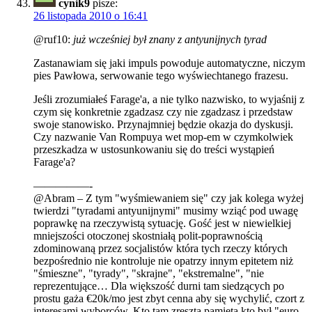
cynik9
pisze:
26 listopada 2010 o 16:41
@ruf10:
już wcześniej był znany z antyunijnych tyrad
Zastanawiam się jaki impuls powoduje automatyczne, niczym
pies Pawłowa, serwowanie tego wyświechtanego frazesu.
Jeśli zrozumiałeś Farage'a, a nie tylko nazwisko, to wyjaśnij z
czym się konkretnie zgadzasz czy nie zgadzasz i przedstaw
swoje stanowisko. Przynajmniej będzie okazja do dyskusji.
Czy nazwanie Van Rompuya wet mop-em w czymkolwiek
przeszkadza w ustosunkowaniu się do treści wystąpień
Farage'a?
—————-
@Abram – Z tym "wyśmiewaniem się" czy jak kolega wyżej
twierdzi "tyradami antyunijnymi" musimy wziąć pod uwagę
poprawkę na rzeczywistą sytuację. Gość jest w niewielkiej
mniejszości otoczonej skostniałą polit-poprawnością
zdominowaną przez socjalistów która tych rzeczy których
bezpośrednio nie kontroluje nie opatrzy innym epitetem niż
"śmieszne", "tyrady", "skrajne", "ekstremalne", "nie
reprezentujące… Dla większość durni tam siedzących po
prostu gaża €20k/mo jest zbyt cenna aby się wychylić, czort z
interesami wyborców. Kto tam zresztą pamięta kto był "euro-