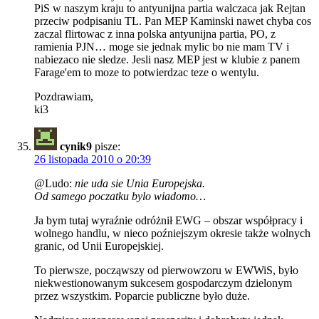
PiS w naszym kraju to antyunijna partia walczaca jak Rejtan
przeciw podpisaniu TL. Pan MEP Kaminski nawet chyba cos
zaczal flirtowac z inna polska antyunijna partia, PO, z
ramienia PJN… moge sie jednak mylic bo nie mam TV i
nabiezaco nie sledze. Jesli nasz MEP jest w klubie z panem
Farage'em to moze to potwierdzac teze o wentylu.
Pozdrawiam,
ki3
cynik9
pisze:
26 listopada 2010 o 20:39
@Ludo:
nie uda sie Unia Europejska.
Od samego poczatku bylo wiadomo…
Ja bym tutaj wyraźnie odróżnił EWG – obszar współpracy i
wolnego handlu, w nieco poźniejszym okresie także wolnych
granic, od Unii Europejskiej.
To pierwsze, począwszy od pierwowzoru w EWWiS, było
niekwestionowanym sukcesem gospodarczym dzielonym
przez wszystkim. Poparcie publiczne było duże.