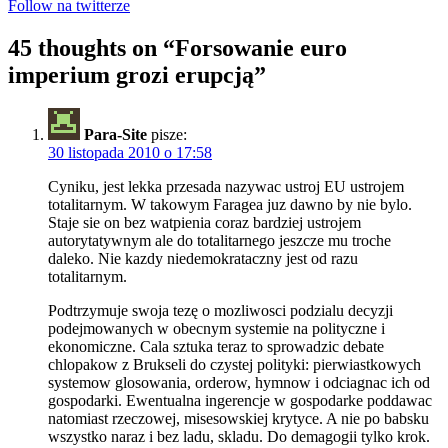
Follow na twitterze
45 thoughts on “
Forsowanie euro
imperium grozi erupcją
”
Para-Site
pisze:
30 listopada 2010 o 17:58
Cyniku, jest lekka przesada nazywac ustroj EU ustrojem
totalitarnym. W takowym Faragea juz dawno by nie bylo.
Staje sie on bez watpienia coraz bardziej ustrojem
autorytatywnym ale do totalitarnego jeszcze mu troche
daleko. Nie kazdy niedemokrataczny jest od razu
totalitarnym.
Podtrzymuje swoja tezę o mozliwosci podzialu decyzji
podejmowanych w obecnym systemie na polityczne i
ekonomiczne. Cala sztuka teraz to sprowadzic debate
chlopakow z Brukseli do czystej polityki: pierwiastkowych
systemow glosowania, orderow, hymnow i odciagnac ich od
gospodarki. Ewentualna ingerencje w gospodarke poddawac
natomiast rzeczowej, misesowskiej krytyce. A nie po babsku
wszystko naraz i bez ladu, skladu. Do demagogii tylko krok.