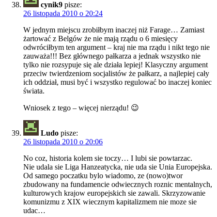
cynik9
pisze:
26 listopada 2010 o 20:24
W jednym miejscu zrobiłbym inaczej niż Farage… Zamiast
żartować z Belgów że nie mają rządu o 6 miesięcy
odwróciłbym ten argument – kraj nie ma rządu i nikt tego nie
zauważa!!! Bez głównego pałkarza a jednak wszystko nie
tylko nie rozsypuje się ale działa lepiej! Klasyczny argument
przeciw twierdzeniom socjalistów że pałkarz, a najlepiej cały
ich oddział, musi być i wszystko regulować bo inaczej koniec
świata.
Wniosek z tego – więcej nierządu! 😉
Ludo
pisze:
26 listopada 2010 o 20:06
No coz, historia kolem sie toczy… I lubi sie powtarzac.
Nie udala sie Liga Hanzeatycka, nie uda sie Unia Europejska.
Od samego poczatku bylo wiadomo, ze (nowo)twor
zbudowany na fundamencie odwiecznych roznic mentalnych,
kulturowych krajow europejskich sie zawali. Skrzyzowanie
komunizmu z XIX wiecznym kapitalizmem nie moze sie
udac…