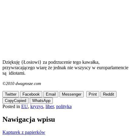
Dziękuję {Łosiowi} za podrzucenie tego kawałka,
przywracającego wiarę że jednak nie wszyscy w europarlamencie
są idiotami.
©2010 dwagrosze.com
Twitter
Facebook
Email
Messenger
Print
Reddit
Copy
Copied
WhatsApp
Posted in
EU
,
kryzys
,
liber
,
polityka
Nawigacja wpisu
Kapturek z papierków