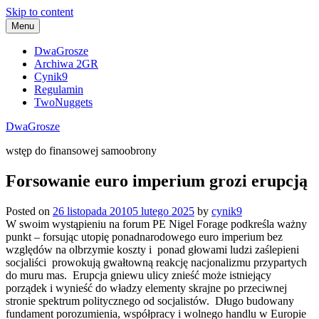
Skip to content
Menu
DwaGrosze
Archiwa 2GR
Cynik9
Regulamin
TwoNuggets
DwaGrosze
wstęp do finansowej samoobrony
Forsowanie euro imperium grozi erupcją
Posted on
26 listopada 2010
5 lutego 2025
by
cynik9
W swoim wystąpieniu na forum PE Nigel Forage podkreśla ważny
punkt – forsując utopię ponadnarodowego euro imperium bez
względów na olbrzymie koszty i ponad głowami ludzi zaślepieni
socjaliści prowokują gwałtowną reakcję nacjonalizmu przypartych
do muru mas. Erupcja gniewu ulicy znieść może istniejący
porządek i wynieść do władzy elementy skrajne po przeciwnej
stronie spektrum politycznego od socjalistów. Długo budowany
fundament porozumienia, współpracy i wolnego handlu w Europie