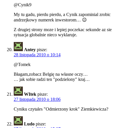
@Cynik9
My tu gadu, pierdu pierdu, a Cynik zapominial zrobic
andrzejkowy numerek inwestorom… 😉
Z drugiej strony moze i lepiej poczekac sekunde az sie
sytuacja globalnie nieco wyklaruje.
Antey
pisze:
28 listopada 2010 o 10:14
@Tomek
Błagam,zobacz Belgię na własne oczy…
… jak sobie radzi ten "podzielony" kraj…
WItek
pisze:
27 listopada 2010 o 18:06
Cyniku czytales "Odmierzony krok" Ziemkiewicza?
Ludo
pisze: