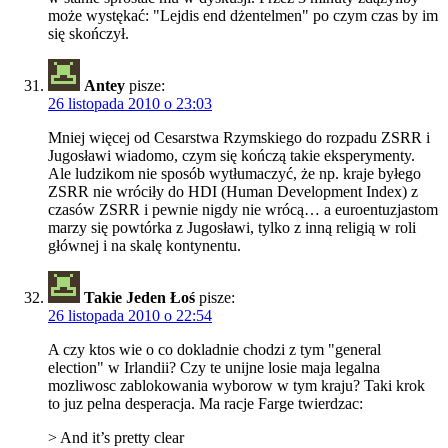
może wystękać: "Lejdis end dżentelmen" po czym czas by im
się skończył.
Antey
pisze:
26 listopada 2010 o 23:03
Mniej więcej od Cesarstwa Rzymskiego do rozpadu ZSRR i
Jugosławi wiadomo, czym się kończą takie eksperymenty.
Ale ludzikom nie sposób wytłumaczyć, że np. kraje byłego
ZSRR nie wróciły do HDI (Human Development Index) z
czasów ZSRR i pewnie nigdy nie wrócą… a euroentuzjastom
marzy się powtórka z Jugosławi, tylko z inną religią w roli
głównej i na skalę kontynentu.
Takie Jeden Łoś
pisze:
26 listopada 2010 o 22:54
A czy ktos wie o co dokladnie chodzi z tym "general
election" w Irlandii? Czy te unijne losie maja legalna
mozliwosc zablokowania wyborow w tym kraju? Taki krok
to juz pelna desperacja. Ma racje Farge twierdzac:
> And it’s pretty clear