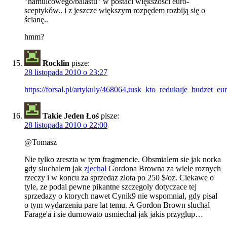
"hamulcowego/balastu" w postaci większości euro-
sceptyków.. i z jeszcze większym rozpędem rozbiją się o
ścianę..
hmm?
Rocklin
pisze:
28 listopada 2010 o 23:27
https://forsal.pl/artykuly/468064,tusk_kto_redukuje_budzet_e
Takie Jeden Łoś
pisze:
28 listopada 2010 o 22:00
@Tomasz
Nie tylko zreszta w tym fragmencie. Obsmialem sie jak norka
gdy sluchalem jak
zjechal
Gordona Browna za wiele roznych
rzeczy i w koncu za sprzedaz zlota po 250 $/oz. Ciekawe o
tyle, ze podal pewne pikantne szczegoly dotyczace tej
sprzedazy o ktorych nawet Cynik9 nie wspomnial, gdy pisal
o tym wydarzeniu pare lat temu. A Gordon Brown sluchal
Farage'a i sie durnowato usmiechal jak jakis przyglup…