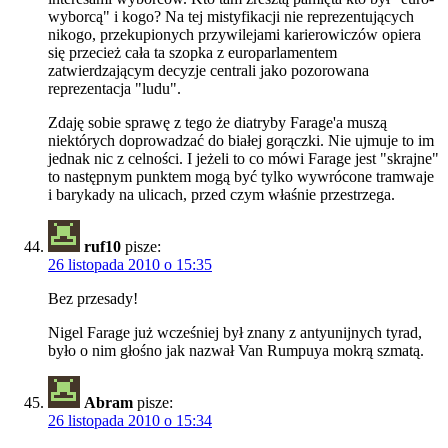
wyborcą" i kogo? Na tej mistyfikacji nie reprezentujących
nikogo, przekupionych przywilejami karierowiczów opiera
się przecież cała ta szopka z europarlamentem
zatwierdzającym decyzje centrali jako pozorowana
reprezentacja "ludu".
Zdaję sobie sprawę z tego że diatryby Farage'a muszą
niektórych doprowadzać do białej gorączki. Nie ujmuje to im
jednak nic z celności. I jeżeli to co mówi Farage jest "skrajne"
to następnym punktem mogą być tylko wywrócone tramwaje
i barykady na ulicach, przed czym właśnie przestrzega.
ruf10
pisze:
26 listopada 2010 o 15:35
Bez przesady!
Nigel Farage już wcześniej był znany z antyunijnych tyrad,
było o nim głośno jak nazwał Van Rumpuya mokrą szmatą.
Abram
pisze:
26 listopada 2010 o 15:34