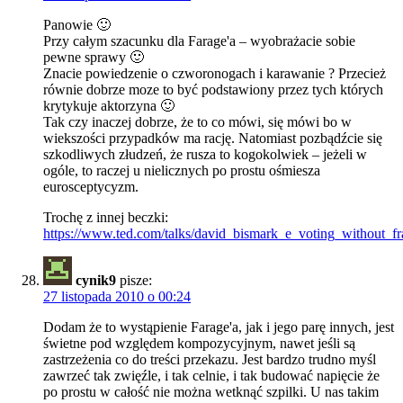
Panowie 🙂
Przy całym szacunku dla Farage'a – wyobrażacie sobie
pewne sprawy 🙂
Znacie powiedzenie o czworonogach i karawanie ? Przecież
równie dobrze moze to być podstawiony przez tych których
krytykuje aktorzyna 🙂
Tak czy inaczej dobrze, że to co mówi, się mówi bo w
wiekszości przypadków ma rację. Natomiast pozbądźcie się
szkodliwych złudzeń, że rusza to kogokolwiek – jeżeli w
ogóle, to raczej u nielicznych po prostu ośmiesza
eurosceptycyzm.
Trochę z innej beczki:
https://www.ted.com/talks/david_bismark_e_voting_without_fr
cynik9
pisze:
27 listopada 2010 o 00:24
Dodam że to wystąpienie Farage'a, jak i jego parę innych, jest
świetne pod względem kompozycyjnym, nawet jeśli są
zastrzeżenia co do treści przekazu. Jest bardzo trudno myśl
zawrzeć tak zwięźle, i tak celnie, i tak budować napięcie że
po prostu w całość nie można wetknąć szpilki. U nas takim