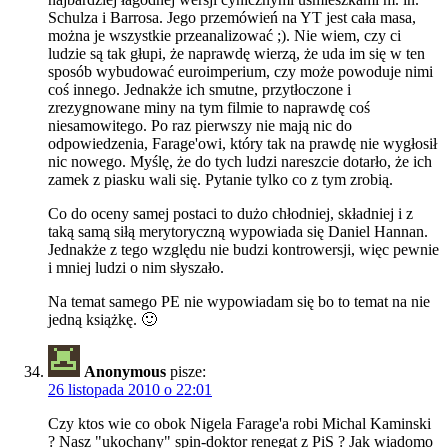
Schulza i Barrosa. Jego przemówień na YT jest cała masa,
można je wszystkie przeanalizować ;). Nie wiem, czy ci
ludzie są tak głupi, że naprawdę wierzą, że uda im się w ten
sposób wybudować euroimperium, czy może powoduje nimi
coś innego. Jednakże ich smutne, przytłoczone i
zrezygnowane miny na tym filmie to naprawdę coś
niesamowitego. Po raz pierwszy nie mają nic do
odpowiedzenia, Farage'owi, który tak na prawdę nie wygłosił
nic nowego. Myślę, że do tych ludzi nareszcie dotarło, że ich
zamek z piasku wali się. Pytanie tylko co z tym zrobią.
Co do oceny samej postaci to dużo chłodniej, składniej i z
taką samą siłą merytoryczną wypowiada się Daniel Hannan.
Jednakże z tego względu nie budzi kontrowersji, więc pewnie
i mniej ludzi o nim słyszało.
Na temat samego PE nie wypowiadam się bo to temat na nie
jedną książkę. 🙂
Anonymous
pisze:
26 listopada 2010 o 22:01
Czy ktos wie co obok Nigela Farage'a robi Michal Kaminski
? Nasz "ukochany" spin-doktor renegat z PiS ? Jak wiadomo