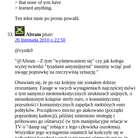
> that none of you have
> learned anything.
Ten tekst mnie po prostu powalil.
Abram
pisze:
26 listopada 2010 o 22:50
@cynik9
"@Abram – Z tym "wyśmiewaniem się" czy jak kolega
wyżej twierdzi "tyradami antyunijnymi" musimy wziąć pod
uwagę poprawkę na rzeczywistą sytuację."
Obawiam się, że po raz kolejny nie zostałem dobrze
zrozumiany. Farage w swych wystąpieniach najczęściej mówi
o tym samym:o niedemokratycznych strukturach unijnych, o
nieuniknionym kolapsie strefy euro, o komunistycznej
przeszłości i komunistycznych zapędach niektórych euro
polityków. Początkowo mocno go atakowano (początki
poprzedniej kadencji), później zmieniono strategię i
próbowano go ośmieszyć (w tym manipulacyjne relacje w
TV o "damp rag" robiące z tego człowieka oszołoma).
Wszystkie jego wystąpienia ostatnich lat kończyły się w
najbardziej łagodnej wersji cynicznymi uśmieszkami m. in.