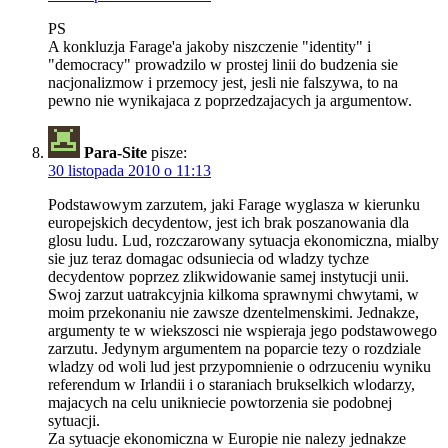
PS
A konkluzja Farage'a jakoby niszczenie "identity" i
"democracy" prowadzilo w prostej linii do budzenia sie
nacjonalizmow i przemocy jest, jesli nie falszywa, to na
pewno nie wynikajaca z poprzedzajacych ja argumentow.
Para-Site
pisze:
30 listopada 2010 o 11:13
Podstawowym zarzutem, jaki Farage wyglasza w kierunku
europejskich decydentow, jest ich brak poszanowania dla
glosu ludu. Lud, rozczarowany sytuacja ekonomiczna, mialby
sie juz teraz domagac odsuniecia od wladzy tychze
decydentow poprzez zlikwidowanie samej instytucji unii.
Swoj zarzut uatrakcyjnia kilkoma sprawnymi chwytami, w
moim przekonaniu nie zawsze dzentelmenskimi. Jednakze,
argumenty te w wiekszosci nie wspieraja jego podstawowego
zarzutu. Jedynym argumentem na poparcie tezy o rozdziale
wladzy od woli lud jest przypomnienie o odrzuceniu wyniku
referendum w Irlandii i o staraniach brukselkich wlodarzy,
majacych na celu unikniecie powtorzenia sie podobnej
sytuacji.
Za sytuacje ekonomiczna w Europie nie nalezy jednakze