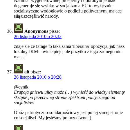
Nadmiar wygenerowanej prosperity i dobrobytu jednak
degeneruje się szybko w socjalizm a EU to wyłącznie
socjalistyczne wodogłowie o podłożu politycznym, mające
siłą uszczęśliwić narody.
Anonymous
pisze:
26 listopada 2010 o 20:32
zdaje sie ze farage to taka sama 'liberalna' opozycja, jak nasz
lokalny JKM – wiele pieje, ale pozytku z tego zadnego nie
ma…
alt
pisze:
26 listopada 2010 o 20:28
@cynik
Erupcja gniewu ulicy może (…) wynieść do władzy elementy
skrajne po przeciwnej stronie spektrum politycznego od
socjalistów
Obóz patriotyczno-solidarnościowy jest po tej samej stronie
co socjaliści. My jesteśmy po przeciwnej;)