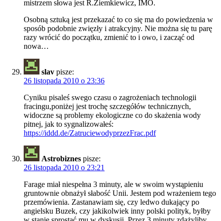
mistrzem słowa jest R.Ziemkiewicz, IMO.
Osobną sztuką jest przekazać to co się ma do powiedzenia w
sposób podobnie zwięzły i atrakcyjny. Nie można się tu parę
razy wrócić do początku, zmienić to i owo, i zacząć od
nowa…
slav
pisze:
26 listopada 2010 o 23:36
Cyniku pisaleś swego czasu o zagrożeniach technologii
fracingu,poniżej jest trochę szczegółów technicznych,
widoczne są problemy ekologiczne co do skażenia wody
pitnej, jak to sygnalizowałeś:
https://iddd.de/ZatruciewodyprzezFrac.pdf
Astrobiznes
pisze:
26 listopada 2010 o 23:21
Farage miał niespełna 3 minuty, ale w swoim wystąpieniu
gruntownie obnażył słabość Unii. Jestem pod wrażeniem tego
przemówienia. Zastanawiam się, czy ledwo dukający po
angielsku Buzek, czy jakikolwiek inny polski polityk, byłby
w stanie sprostać mu w dyskusji. Przez 3 minuty zdążyliby