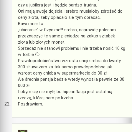
czy u jubilera jest i będzie bardzo trudna.
Oni mają swoje dojścia i srebro musiałoby zdrożeć do
ceny złota, zeby opłacało sie tym obracać.
Bawi mnie to
„ubieranie” w fizyczne!!! srebro, naprawdę polecam
przeznaczyc te same pieniądze na zakup sztabek
złota lub złotych monet.
Sprzedaż nie stanowi problemu i nie trzeba nosić 10 kg
w torbie 🙂
Prawdopodobieństwo wzrostu uncji srebra do kwoty
300 zł uważam za tak samo prawdopodobne jak
wzrost ceny chleba w supermarkecie do 30 zł.
Ale średnia pensja będzie wtedy wynosiła pewnie ze 30
000 zł.
I obym się nie mylił, bo hiperinflacja jest ostatnią
rzeczą, której nam potrzeba.
Pozdrawiam.