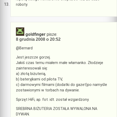
roboty.
goldfinger
pisze:
8 grudnia 2008 o 20:52
@Bernard
Jest jeszcze gorzej.
Jakiś czas temu miałem małe włamanko. Złodzieje
zainteresowali się:
a) złotą biżuterią,
b) bateryjkami od pilota TV,
c) darmowymi filmami (dodatki do gazet)po namyśle
zostawionymi w torbach na dywanie.
Sprzęt HiFi, ap. fot. idt. został wzgardzony.
SREBRNA BIŻUTERIA ZOSTAŁA WYWALONA NA
DYWAN.