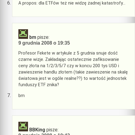
A propos: dla ETFów też nie widzę żadnej katastrofy…
bm
pisze:
9 grudnia 2008 o 19:35
Profesor Fekete w artykule z 5 grudnia snuje dość
czarne wizje. Zakładając ostatecznie zafiksowanie
ceny złota na 1/2/3/5/7 czy w koncu 200 tys USD i
zawieszenie handlu złotem (takie zawieszenie na skalę
światowa jest w ogóle realne??) to wartość jednostek
funduszy ETF znika?
bm
BBKing
pisze: