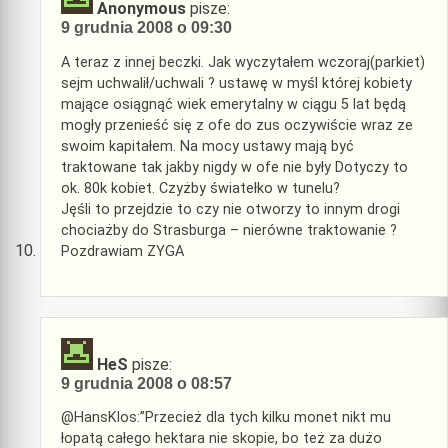
Anonymous
pisze:
9 grudnia 2008 o 09:30
A teraz z innej beczki. Jak wyczytałem wczoraj(parkiet)
sejm uchwalił/uchwali ? ustawę w myśl której kobiety
mające osiągnąć wiek emerytalny w ciągu 5 lat będą
mogły przenieść się z ofe do zus oczywiście wraz ze
swoim kapitałem. Na mocy ustawy mają być
traktowane tak jakby nigdy w ofe nie były Dotyczy to
ok. 80k kobiet. Czyżby światełko w tunelu?
Jęśli to przejdzie to czy nie otworzy to innym drogi
chociażby do Strasburga – nierówne traktowanie ?
Pozdrawiam ZYGA
HeS
pisze:
9 grudnia 2008 o 08:57
@HansKlos:”Przecież dla tych kilku monet nikt mu
łopatą całego hektara nie skopie, bo też za dużo