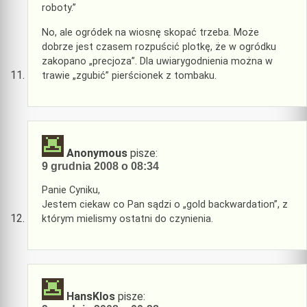
roboty.”
No, ale ogródek na wiosnę skopać trzeba. Może
dobrze jest czasem rozpuścić plotkę, że w ogródku
zakopano „precjoza”. Dla uwiarygodnienia można w
trawie „zgubić” pierścionek z tombaku.
Anonymous
pisze:
9 grudnia 2008 o 08:34
Panie Cyniku,
Jestem ciekaw co Pan sądzi o „gold backwardation”, z
którym mielismy ostatni do czynienia.
HansKlos
pisze: