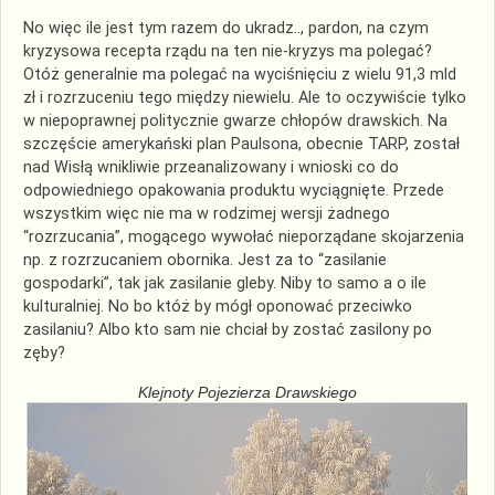
No więc ile jest tym razem do ukradz.., pardon, na czym
kryzysowa recepta rządu na ten nie-kryzys ma polegać?
Otóż generalnie ma polegać na wyciśnięciu z wielu 91,3 mld
zł i rozrzuceniu tego między niewielu. Ale to oczywiście tylko
w niepoprawnej politycznie gwarze chłopów drawskich. Na
szczęście amerykański plan Paulsona, obecnie TARP, został
nad Wisłą wnikliwie przeanalizowany i wnioski co do
odpowiedniego opakowania produktu wyciągnięte. Przede
wszystkim więc nie ma w rodzimej wersji żadnego
“rozrzucania”, mogącego wywołać nieporządane skojarzenia
np. z rozrzucaniem obornika. Jest za to “zasilanie
gospodarki”, tak jak zasilanie gleby. Niby to samo a o ile
kulturalniej. No bo któż by mógł oponować przeciwko
zasilaniu? Albo kto sam nie chciał by zostać zasilony po
zęby?
Klejnoty Pojezierza Drawskiego