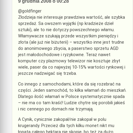
9 grudnia 2008 o 00:28
@goldfinger
Złodzieja nie interesuje prawdziwa wartość, ale szybka
sprzedaż. Sa owszem wyjątki (np kradzieże dzieł
sztuki), ale to nie dotyczy powszechnego włamu.
Włamywacze szukają przede wszystkim pieniędzy i
złota (ale już nie biżuterii) – wszystko inne jest trudne
do anonimowego zbycia, a paserstwo sprzetu AGD
jest małodochodowe i ryzykowne. Teraz nawet
komputer czy plazmowy telewizor nie kosztuje zbyt
wiele, paser da co najwyżej 10-15% wartości rynkowej i
jeszcze nadzwigać się trzeba.
Co innego z samochodami, które da się rozebrać na
części. Jeden samochód, to kilka włamań do mieszkań.
Dlatego ilość włamań w Polsce systematycznie spada
– nie ma co tam kraść! Ludzie chytre się porobili jakieś
i nic cennego po domach nie trzymają.
A Cynik, cynicznie zakopał/nie zakopał w polu
krugerandy. Przecież dla tych kilku monet nikt mu
łopatą całego hektara nie skopie, bo też za dużo