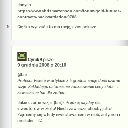
danych:
https://www.chrismartenson.com/forum/gold-futures-
contracts-backwardation/9788
Ciężko wyczuć kto ma rację, czas pokaże.
Cynik9
pisze:
9 grudnia 2008 o 20:10
@bm:
Profesor Fekete w artykule z 5 grudnia snuje dość czarne
wizje. Zakładając ostatecznie zafiksowanie ceny złota… i
zawieszenie handlu złotem…
Jakie czarne wizje, {bm}? Prędzej
payday
dla
inwestorów w złoto! Niech zawieszą choćby jutro!
Zajmiemy się wtedy inwestowaniem w niob, antymon i
molibden… 😉