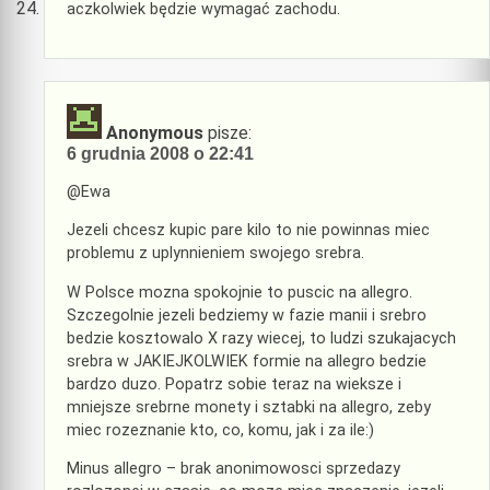
aczkolwiek będzie wymagać zachodu.
Anonymous
pisze:
6 grudnia 2008 o 22:41
@Ewa
Jezeli chcesz kupic pare kilo to nie powinnas miec
problemu z uplynnieniem swojego srebra.
W Polsce mozna spokojnie to puscic na allegro.
Szczegolnie jezeli bedziemy w fazie manii i srebro
bedzie kosztowalo X razy wiecej, to ludzi szukajacych
srebra w JAKIEJKOLWIEK formie na allegro bedzie
bardzo duzo. Popatrz sobie teraz na wieksze i
mniejsze srebrne monety i sztabki na allegro, zeby
miec rozeznanie kto, co, komu, jak i za ile:)
Minus allegro – brak anonimowosci sprzedazy