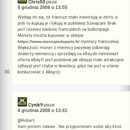
Chris50
pisze:
6 grudnia 2008 o 13:55
Wydaję mi się, że francuzi mało inwestują w złoto, a
jeśli to kupują je i lokują w pobliskiej Szwajcarii. Brak
jest również banków francuskich na bullionpage.
Monety można kupować w sklepie
https://www.monnaiedeparis.fr/
mennicy francuskiej.
Większość monet z mennicy paryskiej odbierają
dealerzy niemieccy i sprzedają na eBay.de natomiast
oferta eBay.fr jest podobnie jak eBay.pl mało atrakcyjna
(eBay.pl jest chyba w likwidacji, gdyż nie jest w stanie
konkurować z Allegro).
Cynik9
pisze:
6 grudnia 2008 o 13:41
@Robert:
Sam jestem ciekaw… Nie przypominam sobie aby ktoś