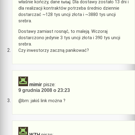
właśnie kończy, dane
tutaj
. Dla dostawy zostało 13 dni i
dla realizacji kontraktów potrzeba średnio dziennie
dostarczać ~128 tys uncji złota i ~3880 tys uncji
srebra.
Dostawy zamiast rosnąć, to maleją. Wczoraj
dostarczono jedynie 3 tys uncji złota i 390 tys uncji
srebra.
Czy inwestorzy zaczną panikować?
mimir
pisze:
9 grudnia 2008 o 23:23
@bm: jakiś link można ?
WZH
pisze: