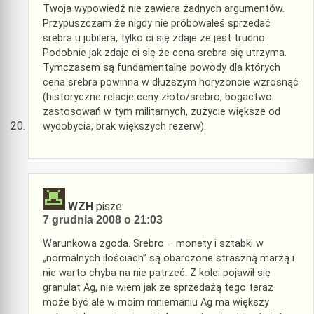
Twoja wypowiedź nie zawiera żadnych argumentów.
Przypuszczam że nigdy nie próbowałeś sprzedać
srebra u jubilera, tylko ci się zdaje że jest trudno.
Podobnie jak zdaje ci się że cena srebra się utrzyma.
Tymczasem są fundamentalne powody dla których
cena srebra powinna w dłuższym horyzoncie wzrosnąć
(historyczne relacje ceny złoto/srebro, bogactwo
zastosowań w tym militarnych, zużycie większe od
wydobycia, brak większych rezerw).
WZH
pisze:
7 grudnia 2008 o 21:03
Warunkowa zgoda. Srebro – monety i sztabki w
„normalnych ilościach” są obarczone straszną marżą i
nie warto chyba na nie patrzeć. Z kolei pojawił się
granulat Ag, nie wiem jak ze sprzedażą tego teraz
może być ale w moim mniemaniu Ag ma większy