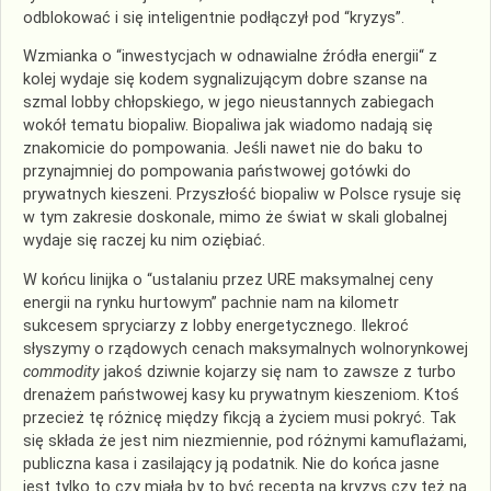
odblokować i się inteligentnie podłączył pod “kryzys”.
Wzmianka o “inwestycjach w odnawialne źródła energii“ z
kolej wydaje się kodem sygnalizującym dobre szanse na
szmal lobby chłopskiego, w jego nieustannych zabiegach
wokół tematu biopaliw. Biopaliwa jak wiadomo nadają się
znakomicie do pompowania. Jeśli nawet nie do baku to
przynajmniej do pompowania państwowej gotówki do
prywatnych kieszeni. Przyszłość biopaliw w Polsce rysuje się
w tym zakresie doskonale, mimo że świat w skali globalnej
wydaje się raczej ku nim oziębiać.
W końcu linijka o “ustalaniu przez URE maksymalnej ceny
energii na rynku hurtowym” pachnie nam na kilometr
sukcesem spryciarzy z lobby energetycznego. Ilekroć
słyszymy o rządowych cenach maksymalnych wolnorynkowej
commodity
jakoś dziwnie kojarzy się nam to zawsze z turbo
drenażem państwowej kasy ku prywatnym kieszeniom. Ktoś
przecież tę różnicę między fikcją a życiem musi pokryć. Tak
się składa że jest nim niezmiennie, pod różnymi kamuflażami,
publiczna kasa i zasilający ją podatnik. Nie do końca jasne
jest tylko to czy miała by to być recepta na kryzys czy też na