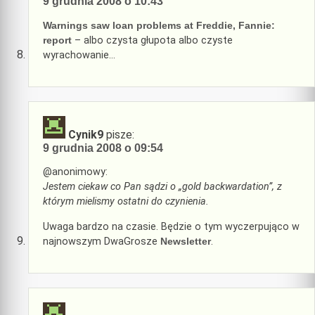
9 grudnia 2008 o 10:43
Warnings saw loan problems at Freddie, Fannie:
report
– albo czysta głupota albo czyste
wyrachowanie…
Cynik9
pisze:
9 grudnia 2008 o 09:54
@anonimowy:
Jestem ciekaw co Pan sądzi o „gold backwardation”, z
którym mielismy ostatni do czynienia.
Uwaga bardzo na czasie. Będzie o tym wyczerpująco w
najnowszym DwaGrosze
Newsletter
.