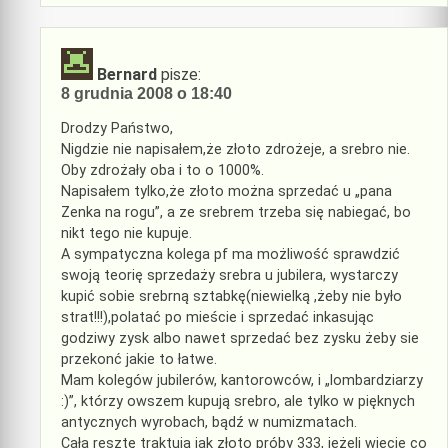
Bernard
pisze:
8 grudnia 2008 o 18:40
Drodzy Państwo,
Nigdzie nie napisałem,że złoto zdrożeje, a srebro nie.
Oby zdrożały oba i to o 1000%.
Napisałem tylko,że złoto można sprzedać u „pana
Zenka na rogu”, a ze srebrem trzeba się nabiegać, bo
nikt tego nie kupuje.
A sympatyczna kolega pf ma możliwość sprawdzić
swoją teorię sprzedaży srebra u jubilera, wystarczy
kupić sobie srebrną sztabkę(niewielką ,żeby nie było
strat!!!),polatać po mieście i sprzedać inkasując
godziwy zysk albo nawet sprzedać bez zysku żeby sie
przekonć jakie to łatwe.
Mam kolegów jubilerów, kantorowców, i „lombardziarzy
:)”, którzy owszem kupują srebro, ale tylko w pięknych
antycznych wyrobach, bądź w numizmatach.
Cała resztę traktują jak złoto próby 333, jeżeli wiecie co