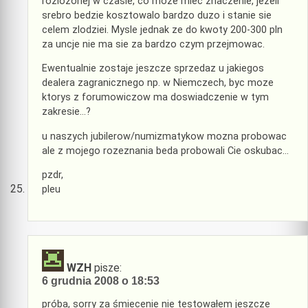
rozlozonej w czasie, co moze miec znaczenie, jezeli
srebro bedzie kosztowalo bardzo duzo i stanie sie
celem zlodziei. Mysle jednak ze do kwoty 200-300 pln
za uncje nie ma sie za bardzo czym przejmowac.
Ewentualnie zostaje jeszcze sprzedaz u jakiegos
dealera zagranicznego np. w Niemczech, byc moze
ktorys z forumowiczow ma doswiadczenie w tym
zakresie…?
u naszych jubilerow/numizmatykow mozna probowac
ale z mojego rozeznania beda probowali Cie oskubac…
pzdr,
pleu
WZH
pisze:
6 grudnia 2008 o 18:53
próba, sorry za śmiecenie nie testowałem jeszcze