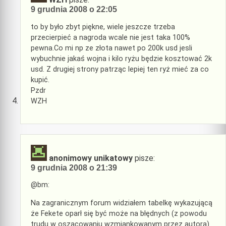
9 grudnia 2008 o 22:05
to by było zbyt piękne, wiele jeszcze trzeba
przecierpieć a nagroda wcale nie jest taka 100%
pewna.Co mi np ze złota nawet po 200k usd jesli
wybuchnie jakaś wojna i kilo ryżu będzie kosztować 2k
usd. Z drugiej strony patrząc lepiej ten ryż mieć za co
kupić.
Pzdr
WZH
anonimowy unikatowy
pisze:
9 grudnia 2008 o 21:39
@bm:
Na zagranicznym forum widziałem tabelkę wykazującą
że Fekete oparł się być może na błędnych (z powodu
trudu w oszacowaniu wzmiankowanym przez autora)