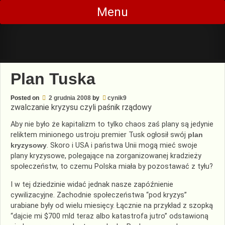
Skip
Menu
to
content
Plan Tuska
Posted on
2 grudnia 2008
by
cynik9
zwalczanie kryzysu czyli paśnik rządowy
Aby nie było że kapitalizm to tylko chaos zaś plany są jedynie
reliktem minionego ustroju premier Tusk ogłosił swój
plan
kryzysowy
. Skoro i USA i państwa Unii mogą mieć swoje
plany kryzysowe, polegające na zorganizowanej kradzieży
społeczeństw, to czemu Polska miała by pozostawać z tyłu?
I w tej dziedzinie widać jednak nasze zapóźnienie
cywilizacyjne. Zachodnie społeczeństwa “pod kryzys”
urabiane były od wielu miesięcy. Łącznie na przykład z szopką
“dajcie mi $700 mld teraz albo katastrofa jutro” odstawioną