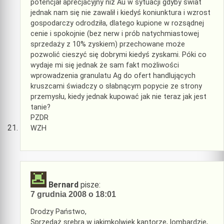
potencjał aprecjacyjny niż Au w sytuacji gdyby świat
jednak nam się nie zawalił i kiedyś koniunktura i wzrost
gospodarczy odrodziła, dlatego kupione w rozsądnej
cenie i spokojnie (bez nerw i prób natychmiastowej
sprzedaży z 10% zyskiem) przechowane może
pozwolić cieszyć się dobrymi kiedyś zyskami. Póki co
wydaje mi się jednak że sam fakt możliwości
wprowadzenia granulatu Ag do ofert handlujących
kruszcami świadczy o słabnącym popycie ze strony
przemysłu, kiedy jednak kupować jak nie teraz jak jest
tanie?
PZDR
WZH
Bernard
pisze:
7 grudnia 2008 o 18:01
Drodzy Państwo,
Sprzedaż srebra w jakimkolwiek kantorze, lombardzie,