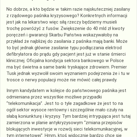
No dobrze, a kto będzie w takim razie najskuteczniej zasilany
z rządowego paśnika kryzysowego? Konkretnych informacji
jest jak na lekarstwo więc siłą rzeczy będziemy musieli
trochę powróżyć z fusów. Zwiększenie do 40 mld zł kwoty
poręczeń i gwarancji Skarbu Państwa wskazywałoby na
przykład że najbliżej do zasilania z paśnika mają banki. Może
to być jednak głównie zasilanie typu podłączania elektrod
defibrylatora do prądu gdy pacjent jest już w stanie śmierci
klinicznej. Oficjalna kondycja sektora bankowego w Polsce
ma być świetna a same banki tryskające zdrowiem. Premier
Tusk jednak wyzwolił swoim wyznaniem podejrzenia że i tu w
trosce o nerwy populacji może nie mówić całej prawdy.
Innym kandydatem w kolejce do państwowego paśnika jest
odmieniana przez wszystkie możliwe przypadki
“telekomunikacja”. Jest to o tyle zagadkowe że jest to na
ogół sektor wysoce rentowny i szczególnie mało czuły na
słabą koniunkturę i kryzysy. Tym bardziej intrygująca jest tutaj
zamierzona w planie antykryzysowym “zmiana przepisów
blokujących inwestycje w rozwój sieci telekomunikacyjnej, w
tym internetowej”. Hmm, ktoś widocznie bardzo chce się