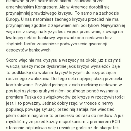
niedawno przez sekretarza skarbu Paulsona przed
amerykańskim Kongresem. Ale w Ameryce dorobili się
przynajmniej prawdziwego kryzysu. To samo na zachodzie
Europy. U nas natomiast żadnego kryzysu przecież nie ma,
przynajmniej zgodnie z zapewnieniami polityków. Najwyraźniej
więc nie z uwagi na kryzys lecz wręcz przeciwnie, z uwagi na
kwitnący sektor bankowy, wprowadzono niedawno bez
zbytnich fanfar zasadnicze podwyższenie gwarancji
depozytów bankowych.
Skoro więc nie ma kryzysu a wszyscy na około już z czymś
walczą należy może dyskretnie jakiś kryzys wynaleźć? Daje
to podkładkę do wołania: kryzys! kryzys! i do rozpoczęcia
rodzimego zwalczania. Do tego celu najlepiej służą przecieki
kontrolowane. Przykład jednego z nich mieliśmy niedawno w
postaci szytego grubymi nićmi poufnego ponoć wyznania
premiera Tuska do związkowców że kryzys w rzeczywistości
jest, i to poważny. Jednak dobry rząd, w trosce o nerwy
populacji, powagę sytuacji przed nią zataja. Nie wiedzieć
jakim cudem nagranie to przeciekło od razu do mediów. A już
myśleliśmy że przed każdym spotkaniem z premierem BOR
starannie odpluskwia salę i rewiduje gości aż do skarpetek.