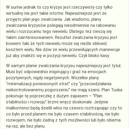
W sumie jednak to czy kryzys jest rzeczywisty czy tylko
wirtualny nie jest takie istotne. Najważniejsze jest że
przyjęto plan jego zwalczania. Jak wiadomo, plany
zwalczania kryzysów polegają nieodmiennie na rabowaniu
wielu i rozrzucaniu tego niewielu. Dlatego też cieszą się
takim zainteresowaniem. Rezultat zwalczania kryzysu jest
bowiem taki że tych niewielu może się nieźle obłowić
kosztem wielu. Nie dziw że wielu przewidujących manewruje
już aby znaleźć się w pozycji niewielu. Czyli blisko kasy.
W samym planie zwalczania kryzysu najważniejszy jest tytuł.
Musi być odpowiednio inspirujący i grać na emocjach
pozytywnych, nigdy negatywnych. Wszelkie plany
“minimalizacji poniesionych strat” czy “przeciwdziałania
niekontrolowanemu pogorszeniu” nie mają szans. Plan Tuska
pokonuje tę poprzeczkę z dużym zapasem – “Plan
stabilności i rozwoju” brzmi wręcz doskonale. Jedynie
malkontenci będą dzielili włos na czworo roztrząsając czy to
co było przed planem nie było czasem stabilnością, nie było
rozwojem, nie było żadną z tych możliwości lub było obiema
na raz, ale bez planu.