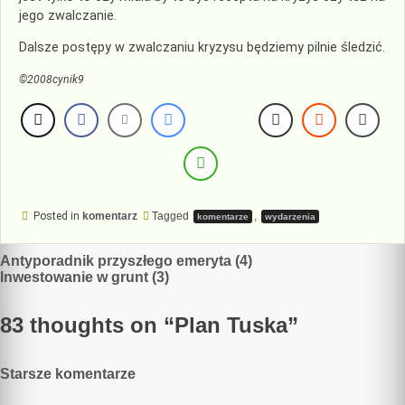
jego zwalczanie.
Dalsze postępy w zwalczaniu kryzysu będziemy pilnie śledzić.
©2008cynik9
Posted in
komentarz
Tagged
,
komentarze
wydarzenia
Nawigacja
Antyporadnik przyszłego emeryta (4)
Inwestowanie w grunt (3)
wpisu
83 thoughts on “
Plan Tuska
”
Nawigacja
Starsze komentarze
komentarzy