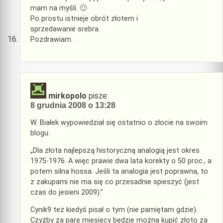
mam na myśli. 🙂
Po prostu istnieje obrót złotem i
sprzedawanie srebra.
Pozdrawiam.
mirkopolo
pisze:
8 grudnia 2008 o 13:28
W. Białek wypowiedział się ostatnio o złocie na swoim
blogu:
„Dla złota najlepszą historyczną analogią jest okres
1975-1976. A więc prawie dwa lata korekty o 50 proc., a
potem silna hossa. Jeśli ta analogia jest poprawna, to
z zakupami nie ma się co przesadnie spieszyć (jest
czas do jesieni 2009).”
Cynik9 też kiedyś pisał o tym (nie pamiętam gdzie).
Czyżby za parę miesięcy będzie można kupić złoto za