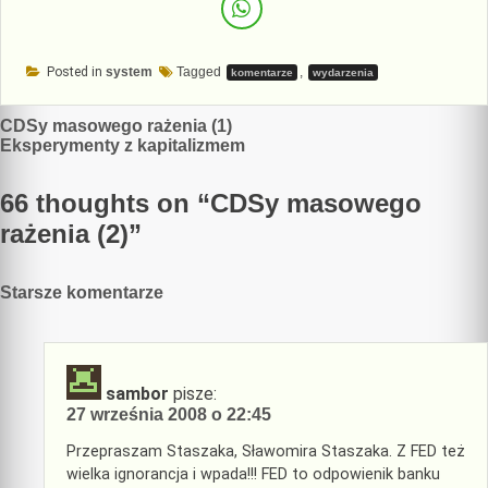
Posted in
system
Tagged
,
komentarze
wydarzenia
Nawigacja
CDSy masowego rażenia (1)
Eksperymenty z kapitalizmem
wpisu
66 thoughts on “
CDSy masowego
rażenia (2)
”
Nawigacja
Starsze komentarze
komentarzy
sambor
pisze:
27 września 2008 o 22:45
Przepraszam Staszaka, Sławomira Staszaka. Z FED też
wielka ignorancja i wpada!!! FED to odpowienik banku