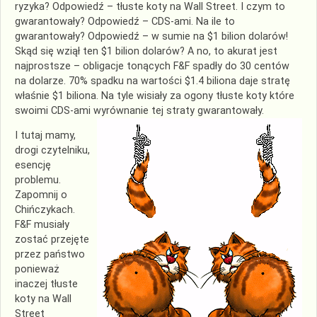
ryzyka? Odpowiedź – tłuste koty na Wall Street. I czym to
gwarantowały? Odpowiedź –
CDS
-ami. Na ile to
gwarantowały? Odpowiedź – w sumie na $1 bilion dolarów!
Skąd się wziął ten $1 bilion dolarów? A no, to akurat jest
najprostsze – obligacje tonących F&F spadły do 30 centów
na dolarze. 70% spadku na wartości $1.4 biliona daje stratę
właśnie $1 biliona. Na tyle wisiały za ogony tłuste koty które
swoimi
CDS
-ami wyrównanie tej straty gwarantowały.
I tutaj mamy,
drogi czytelniku,
esencję
problemu.
Zapomnij o
Chińczykach.
F&F musiały
zostać przejęte
przez państwo
ponieważ
inaczej tłuste
koty na Wall
Street