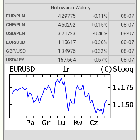
Notowania Waluty
4.29775
-0.11%
08-07
EUR/PLN
4.60292
+0.15%
08-07
CHF/PLN
3.71723
-0.46%
08-07
USD/PLN
1.15617
+0.36%
08-07
EUR/USD
1.34976
+0.32%
08-07
GBP/USD
157.564
-0.57%
08-07
USD/JPY