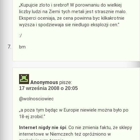
„Kupujcie zloto i srebro!! W porownaniu do wielkiej
liczby ludzi na Ziemi tych metali jest strasznie malo.
Eksperci oceniaja, ze cena powinna byc kilkakrotnie
wyzsza i spodziewaja sie niedlugo eksplozji cen.”
:/
bm
Anonymous
pisze:
17 września 2008 o 20:05
@wolnosciowiec
„a poza tym będąc w Europie niewiele można było po
18-ej zrobić.”
Internet nigdy nie śpi
. Co nie zmienia faktu, że sklepy
internetowe w Niemczech też opróżniono w