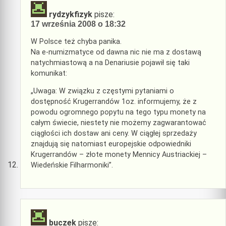
rydzykfizyk
pisze:
17 września 2008 o 18:32
W Polsce też chyba panika.
Na e-numizmatyce od dawna nic nie ma z dostawą
natychmiastową a na Denariusie pojawił się taki
komunikat:
„Uwaga: W związku z częstymi pytaniami o
dostępność Krugerrandów 1oz. informujemy, że z
powodu ogromnego popytu na tego typu monety na
całym świecie, niestety nie możemy zagwarantować
ciągłości ich dostaw ani ceny. W ciągłej sprzedaży
znajdują się natomiast europejskie odpowiedniki
Krugerrandów – złote monety Mennicy Austriackiej –
Wiedeńskie Filharmoniki”.
buczek
pisze: