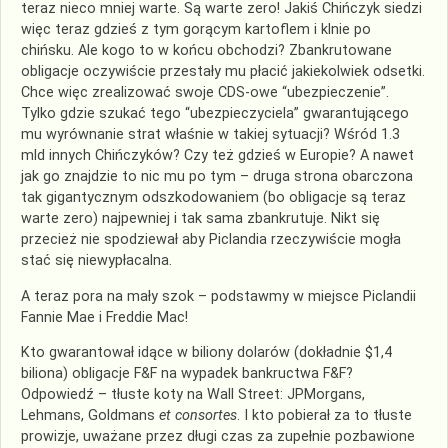
teraz nieco mniej warte. Są warte zero! Jakiś Chińczyk siedzi
więc teraz gdzieś z tym gorącym kartoflem i klnie po
chińsku. Ale kogo to w końcu obchodzi? Zbankrutowane
obligacje oczywiście przestały mu płacić jakiekolwiek odsetki.
Chce więc zrealizować swoje
CDS
-owe “ubezpieczenie”.
Tylko gdzie szukać tego “ubezpieczyciela” gwarantującego
mu wyrównanie strat właśnie w takiej sytuacji? Wśród 1.3
mld innych Chińczyków? Czy też gdzieś w Europie? A nawet
jak go znajdzie to nic mu po tym – druga strona obarczona
tak gigantycznym odszkodowaniem (bo obligacje są teraz
warte zero) najpewniej i tak sama zbankrutuje. Nikt się
przecież nie spodziewał aby
Piclandia
rzeczywiście mogła
stać się niewypłacalna.
A teraz pora na mały szok – podstawmy w miejsce
Piclandii
Fannie
Mae i Freddie Mac!
Kto gwarantował idące w biliony dolarów (dokładnie $1,4
biliona) obligacje F&F na wypadek bankructwa F&F?
Odpowiedź – tłuste koty na Wall Street:
JPMorgans
,
Lehmans
,
Goldmans
et
consortes
. I kto pobierał za to tłuste
prowizje, uważane przez długi czas za zupełnie pozbawione