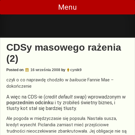
Skip
Menu
to
content
CDSy masowego rażenia
(2)
Posted on
16 września 2008
by
cynik9
czyli o co naprawdę chodziło w
bailoucie
Fannie
Mae –
dokończenie
A więc na
CDS
-ie (
credit
default
swap
) wprowadzonym w
i ty zrobiłeś świetny biznes, i
poprzednim odcinku
tłusty kot stał się bardziej tłusty.
Ale pogoda w międzyczasie się popsuła. Nastała susza,
kredyt wysechł.
Piclandia
zamiast mieć przejściowe
trudności nieoczekiwanie zbankrutowała. Jej obligacje nie są