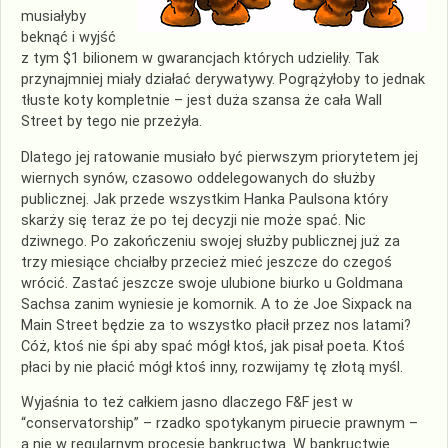
musiałyby
beknąć i wyjść
z tym $1 bilionem w gwarancjach których udzieliły. Tak
przynajmniej miały działać
derywatywy
. Pogrążyłoby to jednak
tłuste koty kompletnie – jest duża szansa że cała Wall
Street by tego nie przeżyła.
Dlatego jej ratowanie musiało być pierwszym priorytetem jej
wiernych synów, czasowo oddelegowanych do służby
publicznej. Jak przede wszystkim Hanka
Paulsona
który
skarży się teraz że po tej decyzji nie może spać. Nic
dziwnego. Po zakończeniu swojej służby
publicznej
już za
trzy miesiące chciałby przecież mieć jeszcze do czegoś
wrócić. Zastać jeszcze swoje ulubione biurko u Goldmana
Sachsa zanim wyniesie je komornik. A to że Joe
Sixpack
na
Main
Street będzie za to wszystko płacił przez nos latami?
Cóż, ktoś nie śpi aby spać mógł ktoś, jak pisał poeta. Ktoś
płaci by nie płacić mógł ktoś inny, rozwijamy tę złotą myśl.
Wyjaśnia to też całkiem jasno dlaczego F&F jest w
“
conservatorship
” – rzadko spotykanym piruecie prawnym –
a nie w regularnym procesie bankructwa. W bankructwie