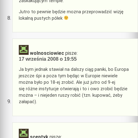
zaskakującym tempie.
Jutro to pewnie będzie mozna przeprowadzić wizję
lokalną pustych półek
wolnosciowiec
pisze:
17 września 2008 o 19:55
Ja bym jednak stawiał na dalszy ciąg paniki, bo Europa
jeszcze śpi a poza tym będąc w Europie niewiele
można było po 18-ej zrobić. Ale już jutro od 9-ej
się różne instytucje otwierają i to i owo zrobić będzie
można – i niejeden ruszy robić (tzn. kupować, żeby
załapać).
sceptyk
pisze: