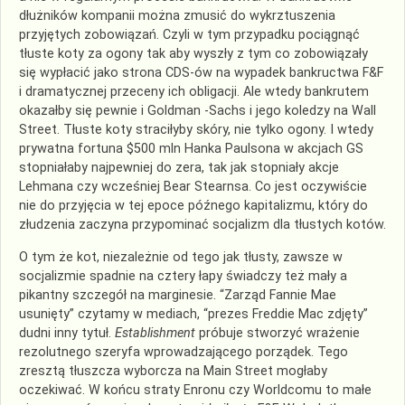
dłużników kompanii można zmusić do wykrztuszenia
przyjętych zobowiązań. Czyli w tym przypadku pociągnąć
tłuste koty za ogony tak aby wyszły z tym co zobowiązały
się wypłacić jako strona
CDS
-ów na wypadek bankructwa F&F
i dramatycznej przeceny ich obligacji. Ale wtedy bankrutem
okazałby się pewnie i Goldman -Sachs i jego koledzy na Wall
Street. Tłuste koty straciłyby skóry, nie tylko ogony. I wtedy
prywatna fortuna $500 mln Hanka
Paulsona
w akcjach GS
stopniałaby najpewniej do zera, tak jak stopniały akcje
Lehmana czy wcześniej
Bear
Stearnsa
. Co jest oczywiście
nie do przyjęcia w tej epoce późnego kapitalizmu, który do
złudzenia zaczyna
przypominać
socjalizm dla tłustych kotów.
O tym że kot, niezależnie od tego jak tłusty, zawsze w
socjalizmie
spadnie na cztery łapy świadczy też mały a
pikantny szczegół na marginesie. “Zarząd
Fannie
Mae
usunięty” czytamy w mediach, “prezes Freddie Mac zdjęty”
dudni inny tytuł.
Establishment
próbuje stworzyć wrażenie
rezolutnego szeryfa wprowadzającego porządek. Tego
zresztą tłuszcza wyborcza na
Main
Street mogłaby
oczekiwać. W końcu straty Enronu czy
Worldcomu
to małe