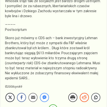
Wniosek stąd taki że socjalizm jest bardzo drogim ustrojem.
I pomyśleć że za rubasznych, libertariańskich czasów
kowbojów i Dzikiego Zachodu wystarczała w tym zakresie
byle lina i drzewo.
————
Postscriptum
Skoro już mówimy o
CDS
-ach – bank inwestycyjny Lehman
Brothers
, który być może z sympatii dla F&F właśnie
zbankrutował był ich królem… Długi które zostawił król
bankrutując sięgają $613 miliardów. Pouczającym zajęciem
może być teraz wyłowienie kto trzyma drugą stronę
(
counterparty
risk
)
CDS
-ów zbankrutowanego Lehmana. Musi
to być teraz materiał w najwyższym stopniu radioaktywny.
Nie wykluczone że zobaczymy finansowy ekwiwalent małej
epidemii SARS…
©2008cynik9