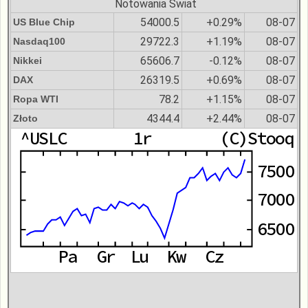
Notowania Świat
54000.5
+0.29%
08-07
US Blue Chip
29722.3
+1.19%
08-07
Nasdaq100
65606.7
-0.12%
08-07
Nikkei
26319.5
+0.69%
08-07
DAX
78.2
+1.15%
08-07
Ropa WTI
4344.4
+2.44%
08-07
Złoto