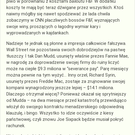
piwo w porównaniu z kosztami
bailoutu
F&F. W dodatku
koszty te mają być teraz dźwigane przez wszystkich. Ktoś
naiwny mógłby się nawet spodziewać że lada chwila
zobaczymy w CNN płaczliwych bossów F&F, wyznających
swoje winy, proszących o łagodny wymiar kary i
wyprowadzanych w kajdankach.
Nadzieje te jednak są płonne a impresja całkowicie fałszywa.
Wall Street nie pozostawia swoich dobrodziejów na pastwę
tłuszczy. I tak Dan
Mudd
, usunięty właśnie prezes
Fannie
Mae,
w nagrodę za doprowadzenie swojej firmy do ruiny liczyć
może na ciepłe $9.3 miliona w “
severance
pay
”. Parę miesięcy
można pewnie na tym wyżyć… Inny orzeł, Richard
Syrin
,
usunięty prezes Freddie Mac, zostaje za zrujnowanie swojej
kompanii wynagrodzony jeszcze lepiej – $14.1 miliona.
Dlaczego otrzymał więcej? Ponieważ okazał się sprytniejszy
od
Mudda
– na dwa miesiące przed katastrofą przewidująco
włożył do swojego kontraktu menadżerskiego odpowiednią
klauzulę, i bingo. Wszystko to idzie oczywiście z kiesy
państwowej, czyli znowu Joe
Sixpack
będzie musiał pokryć
rachunek.