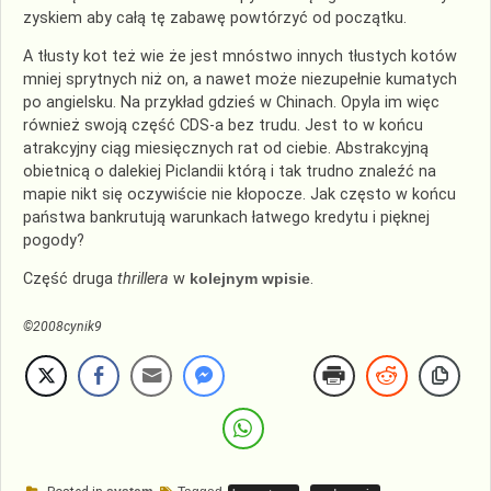
zyskiem aby całą tę zabawę powtórzyć od początku.
A tłusty kot też wie że jest mnóstwo innych tłustych kotów
mniej sprytnych niż on, a nawet może niezupełnie kumatych
po angielsku. Na przykład
gdzieś
w Chinach. Opyla im więc
również swoją część
CDS
-a bez trudu. Jest to w końcu
atrakcyjny ciąg miesięcznych rat od ciebie. Abstrakcyjną
obietnicą o dalekiej
Piclandii
którą i tak trudno znaleźć na
mapie nikt się oczywiście nie kłopocze. Jak często w końcu
państwa bankrutują warunkach łatwego kredytu i pięknej
pogody?
Część druga
thrillera
w
kolejnym wpisie
.
©2008cynik9