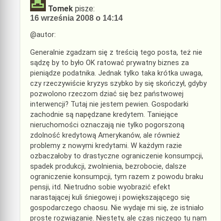
Tomek
pisze:
16 września 2008 o 14:14
@autor:
Generalnie zgadzam się z treścią tego posta, też nie
sądzę by to było OK ratować prywatny biznes za
pieniądze podatnika. Jednak tylko taka krótka uwaga,
czy rzeczywiście kryzys szybko by się skończył, gdyby
pozwolono rzeczom dziać się bez państwowej
interwencji? Tutaj nie jestem pewien. Gospodarki
zachodnie są napędzane kredytem. Taniejące
nieruchomości oznaczają nie tylko pogorszoną
zdolność kredytową Amerykanów, ale również
problemy z nowymi kredytami. W każdym razie
ozbaczałoby to drastyczne ograniczenie konsumpcji,
spadek produkcji, zwolnienia, bezrobocie, dalsze
ograniczenie konsumpcji, tym razem z powodu braku
pensji, itd. Nietrudno sobie wyobrazić efekt
narastającej kuli śniegowej i powiększającego się
gospodarczego chaosu. Nie wydaje mi się, że istniało
proste rozwiązanie. Niestety, ale czas niczego tu nam