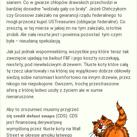
sianem. Co w gwarze chłopów drawskich przechodzi w
bardziej dosadne “widziały gały co brały”. Jeżeli Chińczykom
czy Grossowi zależało na gwarancji rządu federalnego to
mogli przecież kupić
USTreasuries
(obligacje federalne). Co
zresztą, w tej mierze w jakiej im na tym zależało, istotnie
zrobili. Ale cała reszta jest i powinna pozostać tym czym
była – nieudaną spekulacją.
Jak już jednak wspomnieliśmy, wszystkie psy które teraz tak
zawzięcie ujadają na
bailout
F&F i jego koszty szczekają,
niestety, pod niewłaściwym drzewem. Tłuste koty które całą
tę rzecz ukartowały i na której się wyjątkowo dobrze obłowiły
siedzą sobie natomiast komfortowo na innym drzewie, przez
nikogo nie niepokojone. Owszem, trochę przestraszone
aferą z której ledwo uszły z życiem ale w sumie
nienaruszone.
Aby to zrozumieć musimy przyjrzeć
się
credit
defaut
swaps
(
CDS
).
CDS
jest finansową
derywatywą
wymyśloną przez tłuste koty na Wall
Street w okresie amoku łatwego