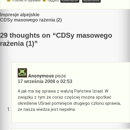
Posted in
system
Tagged
,
komentarze
wydarzenia
Nawigacja
Impresje alpejskie
CDSy masowego rażenia (2)
wpisu
29 thoughts on “
CDSy masowego
rażenia (1)
”
Anonymous
pisze:
17 września 2008 o 02:53
A jak ma się sprawa z walutą Państwa Izrael. W
związku z tym że coraz częściej można spotkać
określenie USrael pominięcie drugiego członu sprawia,
że nasza wiedza jest niepełna.