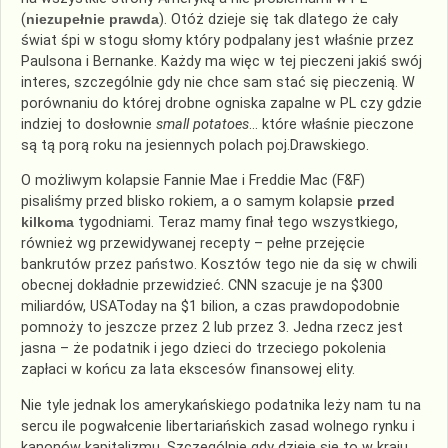
(
niezupełnie prawda
). Otóż dzieje się tak dlatego że cały
świat śpi w stogu słomy który podpalany jest właśnie przez
Paulsona
i Bernanke. Każdy ma więc w tej pieczeni jakiś swój
interes, szczególnie gdy nie chce sam stać się pieczenią. W
porównaniu do której drobne ogniska zapalne w PL czy gdzie
indziej to dosłownie
small
potatoes
… które właśnie pieczone
są tą porą roku na jesiennych polach
poj
.Drawskiego.
O możliwym kolapsie
Fannie
Mae i Freddie Mac (F&F)
pisaliśmy przed blisko rokiem, a o samym kolapsie
przed
kilkoma
tygodniami. Teraz mamy finał tego wszystkiego,
również wg przewidywanej recepty – pełne przejęcie
bankrutów przez państwo. Kosztów tego nie da się w chwili
obecnej dokładnie przewidzieć. CNN szacuje je na $300
miliardów,
USAToday
na $1 bilion, a czas prawdopodobnie
pomnoży to jeszcze przez 2 lub przez 3. Jedna rzecz jest
jasna – że podatnik i jego dzieci do trzeciego pokolenia
zapłaci w końcu za lata ekscesów finansowej elity.
Nie tyle jednak los amerykańskiego podatnika leży nam tu na
sercu ile pogwałcenie libertariańskich zasad wolnego rynku i
kanonów kapitalizmu. Szczególnie gdy dzieje się to w kraju