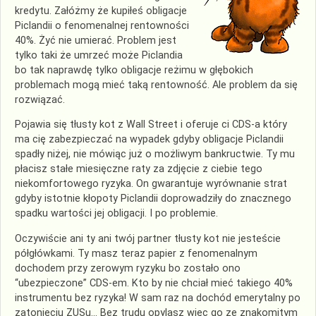
kredytu. Załóżmy że kupiłeś obligacje
Piclandii
o fenomenalnej rentowności
40%. Żyć nie umierać. Problem jest
tylko taki że umrzeć może
Piclandia
bo tak naprawdę tylko obligacje reżimu w głębokich
problemach mogą mieć taką rentowność. Ale problem da się
rozwiązać.
Pojawia się tłusty kot z Wall Street i oferuje ci
CDS
-a który
ma cię zabezpieczać na wypadek gdyby obligacje
Piclandii
spadły niżej, nie mówiąc już o możliwym bankructwie. Ty mu
płacisz stałe miesięczne raty za zdjęcie z ciebie tego
niekomfortowego ryzyka. On gwarantuje wyrównanie strat
gdyby istotnie kłopoty
Piclandii
doprowadziły do znacznego
spadku wartości jej obligacji. I po problemie.
Oczywiście
ani ty ani twój partner tłusty kot nie jesteście
półgłówkami. Ty masz teraz papier z fenomenalnym
dochodem przy zerowym ryzyku bo zostało ono
“ubezpieczone”
CDS
-em. Kto by nie chciał mieć takiego 40%
instrumentu bez ryzyka! W sam raz na dochód emerytalny po
zatonięciu
ZUSu
… Bez trudu opylasz więc go ze znakomitym