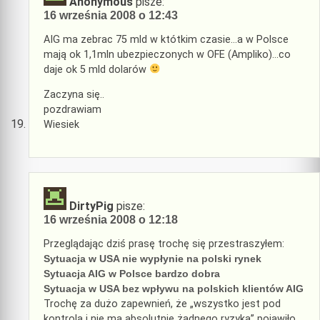
Anonymous
pisze:
16 września 2008 o 12:43
AIG ma zebrac 75 mld w któtkim czasie…a w Polsce
mają ok 1,1mln ubezpieczonych w OFE (Ampliko)…co
daje ok 5 mld dolarów
Zaczyna się..
pozdrawiam
Wiesiek
DirtyPig
pisze:
16 września 2008 o 12:18
Przeglądając dziś prasę trochę się przestraszyłem:
Sytuacja w USA nie wypłynie na polski rynek
Sytuacja AIG w Polsce bardzo dobra
Sytuacja w USA bez wpływu na polskich klientów AIG
Trochę za dużo zapewnień, że „wszystko jest pod
kontrolą i nie ma absolutnie żadnego ryzyka” pojawiło