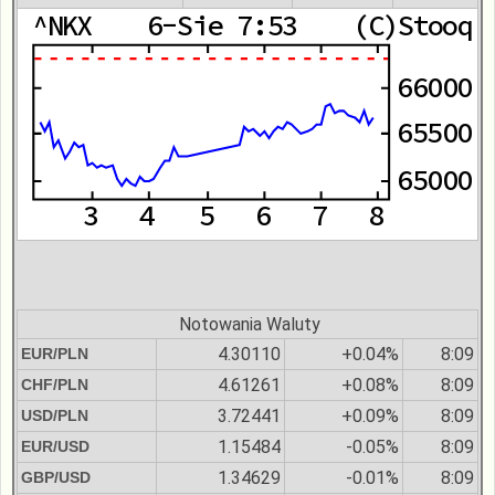
Notowania Waluty
4.30110
+0.04%
8:09
EUR/PLN
4.61261
+0.08%
8:09
CHF/PLN
3.72441
+0.09%
8:09
USD/PLN
1.15484
-0.05%
8:09
EUR/USD
1.34629
-0.01%
8:09
GBP/USD