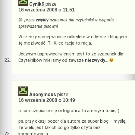
Cynik9
pisze:
16 września 2008 o 11:51
@:
przez
zwykły
szacunek dla czytelników, wypada…
sprawdzania pisowni
W rzeczy samej właśnie odkryłem w edytorze bloggera
tę możliwość. THX, co racja to racja.
Jedynym usprawiedliwieniem jest to że szacunek dla
Czytelników mieliśmy od zawsze
niezwykły
…
Anonymous
pisze:
16 września 2008 o 10:49
a tam czepiacie się ortografii a tu ameryka tonie;-)
ps. przy okazji pozdr dla autora za super blog – myślę,
że wielu jest takich co go tylko czyta bez
komentowania…