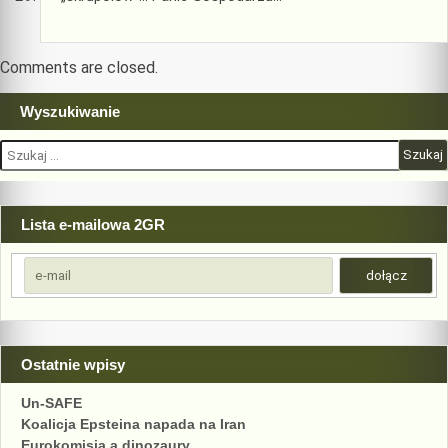
Comments are closed.
Wyszukiwanie
Szukaj:
Lista e-mailowa 2GR
Ostatnie wpisy
Un-SAFE
Koalicja Epsteina napada na Iran
Eurokomisja a dinozaury