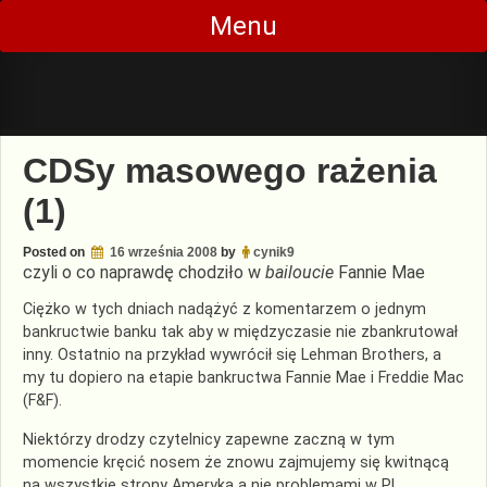
Skip
Menu
to
content
CDSy masowego rażenia
(1)
Posted on
16 września 2008
by
cynik9
czyli o co naprawdę chodziło w
bailoucie
Fannie
Mae
Ciężko w tych dniach nadążyć z komentarzem o jednym
bankructwie banku tak aby w międzyczasie nie zbankrutował
inny. Ostatnio na przykład wywrócił się Lehman
Brothers
, a
my tu dopiero na etapie bankructwa
Fannie
Mae i Freddie Mac
(F&F).
Niektórzy drodzy czytelnicy zapewne zaczną w tym
momencie kręcić nosem że znowu zajmujemy się kwitnącą
na wszystkie strony Ameryką a nie problemami w PL