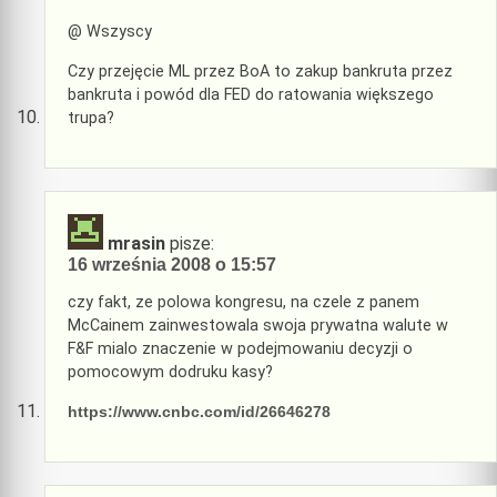
@ Wszyscy
Czy przejęcie ML przez BoA to zakup bankruta przez
bankruta i powód dla FED do ratowania większego
trupa?
mrasin
pisze:
16 września 2008 o 15:57
czy fakt, ze polowa kongresu, na czele z panem
McCainem zainwestowala swoja prywatna walute w
F&F mialo znaczenie w podejmowaniu decyzji o
pomocowym dodruku kasy?
https://www.cnbc.com/id/26646278