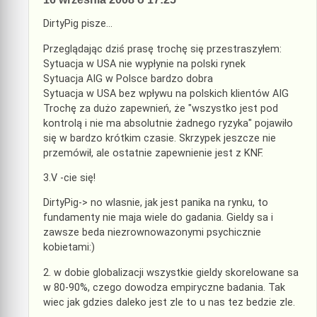
DirtyPig pisze…
Przeglądając dziś prasę trochę się przestraszyłem:
Sytuacja w USA nie wypłynie na polski rynek
Sytuacja AIG w Polsce bardzo dobra
Sytuacja w USA bez wpływu na polskich klientów AIG
Trochę za dużo zapewnień, że "wszystko jest pod
kontrolą i nie ma absolutnie żadnego ryzyka" pojawiło
się w bardzo krótkim czasie. Skrzypek jeszcze nie
przemówił, ale ostatnie zapewnienie jest z KNF.
3.V -cie się!
DirtyPig-> no wlasnie, jak jest panika na rynku, to
fundamenty nie maja wiele do gadania. Gieldy sa i
zawsze beda niezrownowazonymi psychicznie
kobietami:)
2. w dobie globalizacji wszystkie gieldy skorelowane sa
w 80-90%, czego dowodza empiryczne badania. Tak
wiec jak gdzies daleko jest zle to u nas tez bedzie zle.