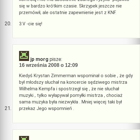
się w bardzo krótkim czasie. Skrzypek jeszcze nie
przemówił, ale ostatnie zapewnienie jest z KNF.
3.V -cie się!
jp morg
pisze:
16 września 2008 o 12:09
Kiedyś Krystan Zimmerman wspominał o sobie , że gdy
był młodszy słuchał na koncercie sędziwego mistrza
Wilhelma Kempfa i spostrzegł się , że nie słuchał
muzyki , tylko wyłapywał pomyłki mistrza , chociaż
sama muzyka była niezwykła . Mniej więcej taki był
przekaz Jego wspomnień .