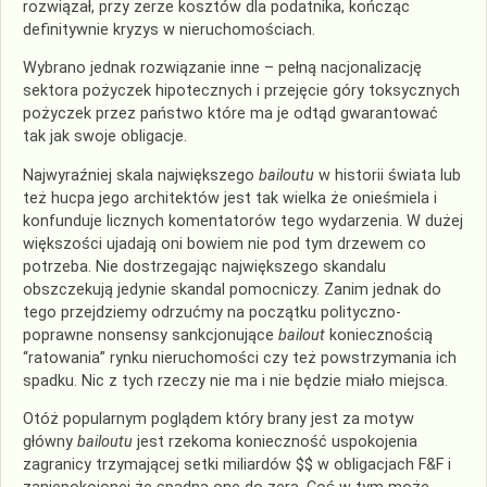
rozwiązał, przy zerze kosztów dla podatnika, kończąc
definitywnie kryzys w nieruchomościach.
Wybrano jednak rozwiązanie inne – pełną nacjonalizację
sektora pożyczek hipotecznych i przejęcie góry toksycznych
pożyczek przez państwo które ma je odtąd gwarantować
tak jak swoje obligacje.
Najwyraźniej skala największego
bailoutu
w historii świata lub
też hucpa jego architektów jest tak wielka że onieśmiela i
konfunduje licznych komentatorów tego wydarzenia. W dużej
większości ujadają oni bowiem nie pod tym drzewem co
potrzeba. Nie dostrzegając największego skandalu
obszczekują jedynie skandal pomocniczy. Zanim jednak do
tego przejdziemy odrzućmy na początku polityczno-
poprawne nonsensy sankcjonujące
bailout
koniecznością
“ratowania” rynku nieruchomości czy też powstrzymania ich
spadku. Nic z tych rzeczy nie ma i nie będzie miało miejsca.
Otóż popularnym poglądem który brany jest za motyw
główny
bailoutu
jest rzekoma konieczność uspokojenia
zagranicy trzymającej setki miliardów $$ w obligacjach F&F i