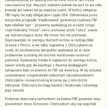
zaniepokojonej że spadną one do zera. Coś w tym może
rzeczywiście być. Naszym zdaniem jednak nie jest to ani cała
prawda ani nawet nie jej większa część. W końcu obligacje
F&F nigdy nie były obligacjami rządu USA. Odmieniana przez
wszystkie przypadki “implikowana” gwarancja rządowa F&F
była właśnie tym – prywatną spekulacją że w razie czego
rząd federalny “może” rzecz uratować jeżeli “rzecz” stanie
się wystarczająco duża. Ale może też nie uratować.
Doprowadziło to zastępy tłustych kotów, w rodzaju Billa
Grossa z
Pimco
, a nie tylko zagranicę z Chińczykami na
czele, do pozbawionej skrupułów spekulacji że w razie
problemów zostaną oni istotnie wyratowani na koszt
państwa. Spekulacja trwała w najlepsze do samego końca,
nawet wtedy gdy dla każdego z dwoma działającymi
synapsami było oczywiste że F&F się wywrócą. W tej sytuacji
uzasadnianie czegokolwiek rzekomym niezadowoleniem
Chińczyków i koniecznością liczenia się z nimi brzmi
fałszywie. Chińczycy kochają hazard i doskonale rozumieją
jego zasady.
Podatnik obarczany rachunkiem za
bailout
F&F powinien więc
powiedzieć teraz Grossowi i Chińczykom aby się wypchali