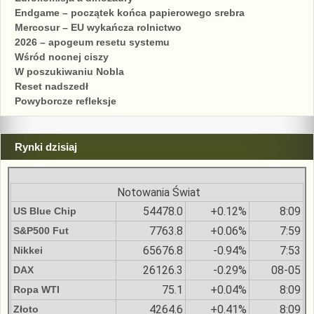
Endgame – początek końca papierowego srebra
Mercosur – EU wykańcza rolnictwo
2026 – apogeum resetu systemu
Wśród nocnej ciszy
W poszukiwaniu Nobla
Reset nadszedł
Powyborcze refleksje
Rynki dzisiaj
Notowania Świat
54478.0
+0.12%
8:09
US Blue Chip
7763.8
+0.06%
7:59
S&P500 Fut
65676.8
-0.94%
7:53
Nikkei
26126.3
-0.29%
08-05
DAX
75.1
+0.04%
8:09
Ropa WTI
4264.6
+0.41%
8:09
Złoto