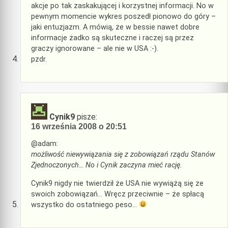
akcje po tak zaskakującej i korzystnej informacji. No w
pewnym momencie wykres poszedł pionowo do góry –
jaki entuzjazm. A mówią, że w bessie nawet dobre
informacje żadko są skuteczne i raczej są przez
graczy ignorowane – ale nie w USA :-).
pzdr.
Cynik9
pisze:
16 września 2008 o 20:51
@adam:
możliwość niewywiązania się z zobowiązań rządu Stanów
Zjednoczonych… No i Cynik zaczyna mieć rację.
Cynik9 nigdy nie twierdził że USA nie wywiążą się ze
swoich zobowiązań… Wręcz przeciwnie – że spłacą
wszystko do ostatniego peso…