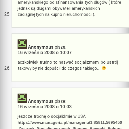
amerykańskiego od sfinansowania tych długów ( które
jednak są długami obywateli amerykańskich
zaciągniętych na kupno nieruchomości ).
Anonymous
pisze:
16 września 2008 o 10:07
aczkolwiek trudno to nazwać socjalizmem, bo ustrój
takowy by nie dopuścił do czegoś takiego….
Anonymous
pisze:
16 września 2008 o 10:03
jeszcze trochę o socjaliźmie w USA:
https://www.manageria.pl/manageria/1,85811,5695450
,Zwiazek_Socjalistycznych_Stanow_Ameryki_Polnoc