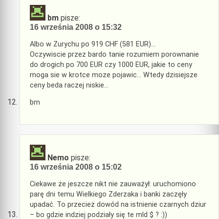
bm
pisze:
16 września 2008 o 15:32
Albo w Zurychu po 919 CHF (581 EUR)…
Oczywiscie przez bardo tanie rozumiem porownanie
do drogich po 700 EUR czy 1000 EUR, jakie to ceny
moga sie w krotce moze pojawic… Wtedy dzisiejsze
ceny beda raczej niskie…
bm
Nemo
pisze:
16 września 2008 o 15:02
Ciekawe że jeszcze nikt nie zauważył: uruchomiono
parę dni temu Wielkiego Zderzaka i banki zaczęły
upadać. To przecież dowód na istnienie czarnych dziur
– bo gdzie indziej podziały się te mld $ ? :))