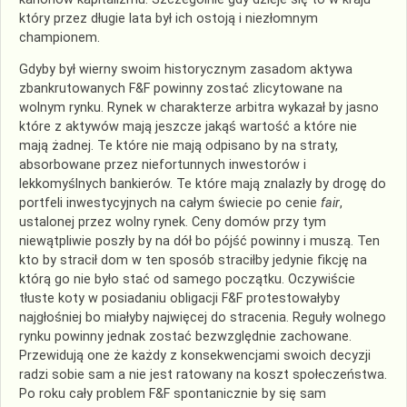
który przez długie lata był ich ostoją i niezłomnym
championem.
Gdyby był wierny swoim historycznym zasadom aktywa
zbankrutowanych F&F powinny
zostać
zlicytowane na
wolnym rynku. Rynek w charakterze arbitra wykazał by jasno
które z aktywów mają jeszcze jakąś wartość a które nie
mają żadnej. Te które nie mają odpisano by na straty,
absorbowane przez niefortunnych inwestorów i
lekkomyślnych bankierów. Te które mają znalazły by drogę do
portfeli inwestycyjnych na całym świecie po cenie
fair
,
ustalonej przez wolny rynek. Ceny domów przy tym
niewątpliwie poszły by na dół bo
pójść
powinny i muszą. Ten
kto by stracił dom w ten
sposób
straciłby jedynie fikcję na
którą go nie było stać od samego początku. Oczywiście
tłuste koty w posiadaniu obligacji F&F protestowałyby
najgłośniej bo miałyby najwięcej do stracenia. Reguły wolnego
rynku powinny jednak zostać bezwzględnie zachowane.
Przewidują one że każdy z konsekwencjami swoich decyzji
radzi sobie sam a nie jest ratowany na koszt społeczeństwa.
Po roku cały problem F&F spontanicznie by się sam