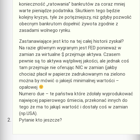
konieczność „ratowania” bankrutów za coraz mniej
warte pieniądze podatnika. Skutkiem tego będzie
kolejny kryzys, tyle że potężniejszy, niż gdyby pozwolić
obecnym bankrutom dopełnić żywota zgodnie z
zasadami wolnego rynku.
Zastanawiające jest kto na tej całej historii zyskał?
Na razie głównym wygranym jest FED ponieważ w
zamian za wirtualne $ przejmuje aktywa. Czasem
pewnie są to aktywa wątpliwej jakości, ale jednak coś
tam przejmuje nie oferując NIC w zamian (jakby
chociaż płacił w papierze zadrukowanym na zielono
można by mówić o jakiejś minimalnej wartości –
opałowej
Numero due – te państwa które zdołały wyprodukować
najwięcej papierowego śmiecia, przekonać innych do
tego że ma to jakąś wartość i dostały coś w zamian
(np.USA).
Pytanie kto jeszcze?