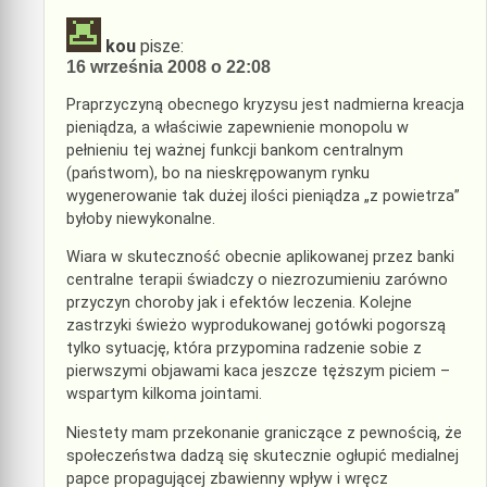
kou
pisze:
16 września 2008 o 22:08
Praprzyczyną obecnego kryzysu jest nadmierna kreacja
pieniądza, a właściwie zapewnienie monopolu w
pełnieniu tej ważnej funkcji bankom centralnym
(państwom), bo na nieskrępowanym rynku
wygenerowanie tak dużej ilości pieniądza „z powietrza”
byłoby niewykonalne.
Wiara w skuteczność obecnie aplikowanej przez banki
centralne terapii świadczy o niezrozumieniu zarówno
przyczyn choroby jak i efektów leczenia. Kolejne
zastrzyki świeżo wyprodukowanej gotówki pogorszą
tylko sytuację, która przypomina radzenie sobie z
pierwszymi objawami kaca jeszcze tęższym piciem –
wspartym kilkoma jointami.
Niestety mam przekonanie graniczące z pewnością, że
społeczeństwa dadzą się skutecznie ogłupić medialnej
papce propagującej zbawienny wpływ i wręcz