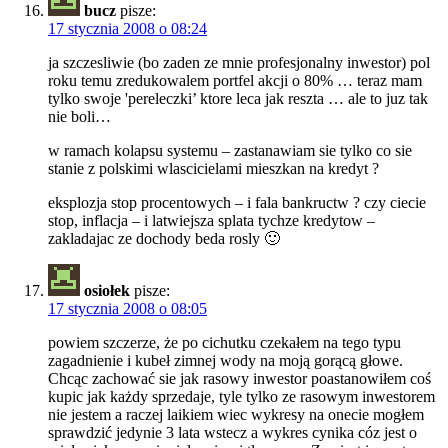
bucz
pisze:
17 stycznia 2008 o 08:24
ja szczesliwie (bo zaden ze mnie profesjonalny inwestor) pol
roku temu zredukowalem portfel akcji o 80% … teraz mam
tylko swoje 'pereleczki’ ktore leca jak reszta … ale to juz tak
nie boli…
w ramach kolapsu systemu – zastanawiam sie tylko co sie
stanie z polskimi wlascicielami mieszkan na kredyt ?
eksplozja stop procentowych – i fala bankructw ? czy ciecie
stop, inflacja – i latwiejsza splata tychze kredytow –
zakladajac ze dochody beda rosly 🙂
osiołek
pisze:
17 stycznia 2008 o 08:05
powiem szczerze, że po cichutku czekałem na tego typu
zagadnienie i kubeł zimnej wody na moją gorącą głowe.
Chcąc zachować sie jak rasowy inwestor poastanowiłem coś
kupic jak każdy sprzedaje, tyle tylko ze rasowym inwestorem
nie jestem a raczej laikiem wiec wykresy na onecie mogłem
sprawdzić jedynie 3 lata wstecz a wykres cynika cóz jest o