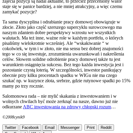
zajecia pozycji są nadal aktualne, to przecież przeceniony walor
staje się w panice bardziej, a nie mniej atrakcyjny, a więc czemu
zamykać pozycje?
Ta sama dyscyplina i odrabianie pracy domowej obowiązuje w
złocie. Złoto jako część szerszego supercyklu surowcowego ma
naszym zdaniem dobre perspektywy wzrostu we wszystkich
walutach. Ma też inne, ważne role w każdym portfelu, o których
pisaliśmy wielokrotnie wcześniej. Ale “wskakiwanie “ w
cokolwiek, w tym i w złoto, nie ma sensu bez dobrej znajomości
tego w co się inwestuje, zrozumienia uwarunkowań i nakreślenia
celów. Słowem solidne odrobienie pracy domowej także tu jest
warunkiem osiągnięcia sukcesu. Bez tego każda inwestycja jest i
pozostanie czystą loterią. W szczególności, inwestor panikujący
obecnie przy kilku procentach spadku w WIGu nie ma czego
szukać np. w kuzynce złota, srebrze, gdzie rutynowe spadki po 15%
mamy po trzy rocznie.
Salomonowa rada – nie mylić skakania z inwestowaniem i w
wolnych chwilach być może zerknąć na nasze, dawno już nie
odkurzane
ABC inwestowania na zdrowy chłopski rozum
…
©2008cynik9
Twitter
Facebook
Email
Messenger
Print
Reddit