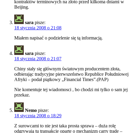
kontraktów terminowych na złoto przed kilkoma dniami w
Beijing.
sara
pisze:
18 stycznia 2008 o 21:08
Miałem napisać o podzielenie się tą informacją.
sara
pisze:
18 stycznia 2008 o 21:07
Chiny stały się głównym światowym producentem złota,
odbierając tradycyjne pierwszeństwo Republice Południowej
Afryki – podał piątkowy „Financial Times”.(PAP)
Nie komentuje tej wiadomosci , bo chodzi mi tylko o sam jej
przekaz.
Nemo
pisze:
18 stycznia 2008 o 18:29
Z surowcami to nie jest taka prosta sprawa – duża rolę
odgrywają tu transakcje oparte o mechanizm carry trade –