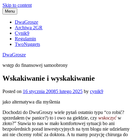
Skip to content
Menu
DwaGrosze
Archiwa 2GR
Cynik9
Regulamin
TwoNuggets
DwaGrosze
wstęp do finansowej samoobrony
Wskakiwanie i wyskakiwanie
Posted on
16 stycznia 2008
5 lutego 2025
by
cynik9
jako alternatywa dla myślenia
Dochodzi do DwuGroszy wiele pytań ostatnio typu “co robić?
sprzedałem (w panice?) to i owo na giełdzie, czy
wskoczyć
w
złoto?” Stawia to nas w mało komfortowej sytuacji bo ani
bezpośrednich porad inwestycyjnych na tym blogu nie udzielamy
ani nie chcemy robić za doktora. A tu mamy pozycję chirurga do