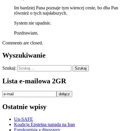
Im bardziej Pana poznaje tym wiencej cenie, bo dba Pan
również o tych najsłabszych.
System nie upadnie.
Pozdrawiam.
Comments are closed.
Wyszukiwanie
Szukaj:
Lista e-mailowa 2GR
Ostatnie wpisy
Un-SAFE
Koalicja Epsteina napada na Iran
Eurokomisja a dinozaury