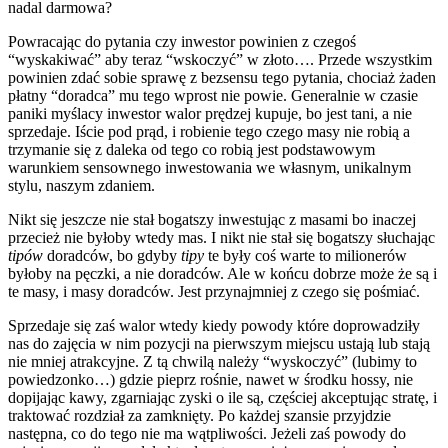
nadal darmowa?
Powracając do pytania czy inwestor powinien z czegoś
“wyskakiwać” aby teraz “wskoczyć” w złoto…. Przede wszystkim
powinien zdać sobie sprawę z bezsensu tego pytania, chociaż żaden
płatny “doradca” mu tego wprost nie powie. Generalnie w czasie
paniki myślacy inwestor walor prędzej kupuje, bo jest tani, a nie
sprzedaje. Iście pod prąd, i robienie tego czego masy nie robią a
trzymanie się z daleka od tego co robią jest podstawowym
warunkiem sensownego inwestowania we własnym, unikalnym
stylu, naszym zdaniem.
Nikt się jeszcze nie stał bogatszy inwestując z masami bo inaczej
przecież nie byłoby wtedy mas. I nikt nie stał się bogatszy słuchając
tipów
doradców, bo gdyby
tipy
te były coś warte to milionerów
byłoby na pęczki, a nie doradców. Ale w końcu dobrze może że są i
te masy, i masy doradców. Jest przynajmniej z czego się pośmiać.
Sprzedaje się zaś walor wtedy kiedy powody które doprowadziły
nas do zajęcia w nim pozycji na pierwszym miejscu ustają lub stają
nie mniej atrakcyjne. Z tą chwilą należy “wyskoczyć” (lubimy to
powiedzonko…) gdzie pieprz rośnie, nawet w środku hossy, nie
dopijając kawy, zgarniając zyski o ile są, częściej akceptując stratę, i
traktować rozdział za zamknięty. Po każdej szansie przyjdzie
następna, co do tego nie ma wątpliwości. Jeżeli zaś powody do