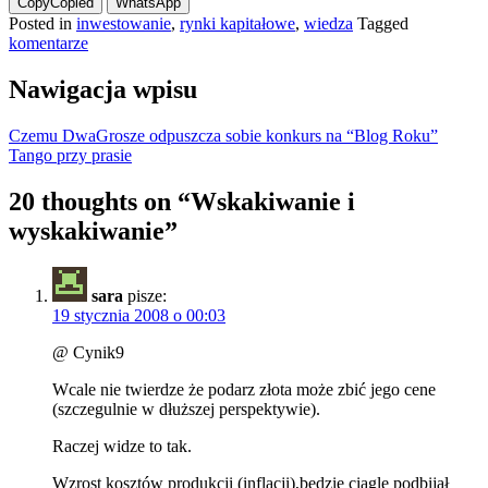
Copy
Copied
WhatsApp
Posted in
inwestowanie
,
rynki kapitałowe
,
wiedza
Tagged
komentarze
Nawigacja wpisu
Czemu DwaGrosze odpuszcza sobie konkurs na “Blog Roku”
Tango przy prasie
20 thoughts on “
Wskakiwanie i
wyskakiwanie
”
sara
pisze:
19 stycznia 2008 o 00:03
@ Cynik9
Wcale nie twierdze że podarz złota może zbić jego cene
(szczegulnie w dłuższej perspektywie).
Raczej widze to tak.
Wzrost kosztów produkcji (inflacji),będzie ciągle podbijał