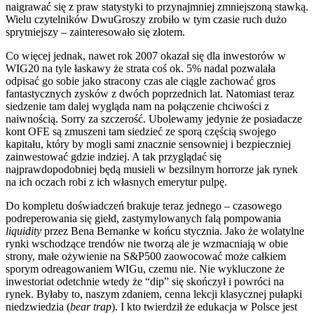
naigrawać się z praw statystyki to przynajmniej zmniejszoną stawką.
Wielu czytelników DwuGroszy zrobiło w tym czasie ruch dużo
sprytniejszy – zainteresowało się złotem.
Co więcej jednak, nawet rok 2007 okazał się dla inwestorów w
WIG20 na tyle łaskawy że strata coś ok. 5% nadal pozwalała
odpisać go sobie jako stracony czas ale ciągle zachować gros
fantastycznych zysków z dwóch poprzednich lat. Natomiast teraz
siedzenie tam dalej wygląda nam na połączenie chciwości z
naiwnością. Sorry za szczerość. Ubolewamy jedynie że posiadacze
kont OFE są zmuszeni tam siedzieć ze sporą częścią swojego
kapitału, który by mogli sami znacznie sensowniej i bezpieczniej
zainwestować gdzie indziej. A tak przyglądać się
najprawdopodobniej będą musieli w bezsilnym horrorze jak rynek
na ich oczach robi z ich własnych emerytur pulpę.
Do kompletu doświadczeń brakuje teraz jednego – czasowego
podreperowania się giełd, zastymylowanych falą pompowania
liquidity
przez Bena Bernanke w końcu stycznia. Jako że wolatylne
rynki wschodzące trendów nie tworzą ale je wzmacniają w obie
strony, małe ożywienie na S&P500 zaowocować może całkiem
sporym odreagowaniem WIGu, czemu nie. Nie wykluczone że
inwestoriat odetchnie wtedy że “dip” się skończył i powróci na
rynek. Byłaby to, naszym zdaniem, cenna lekcji klasycznej pułapki
niedzwiedzia (
bear trap
). I kto twierdził że edukacja w Polsce jest