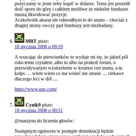
pożyczamy w jenie żeby kupić w dolarze. Teraz jen poszedł
dość sporo do góry i całkiem możliwe że niektóre fundusze
muszą likwidować pozycje.
Aczkolwiek akurat nie odnosiłbym to do uranu – chociaż z
drugiej strony owczy pęd funduszy jest niezbadany.
MRT
pisze:
18 stycznia 2008 o 09:19
A wracając do pierwiastków to wydaje mi się, że jakieś pół
roku temu czytałem ,albo tu albo na peakoil forum, o
przewidywanym wystrzeleniu w kosmos cen uranu, a tu
kolps … wiem wiem co ma wisieć nie utonie … ciekawe
dlaczego leci w dół …
https://www.uxc.com/
Cynik9
pisze:
18 stycznia 2008 o 00:51
@maszyna do liczenia głosów:
Następnym ogniwem w postępie demokracji będzie