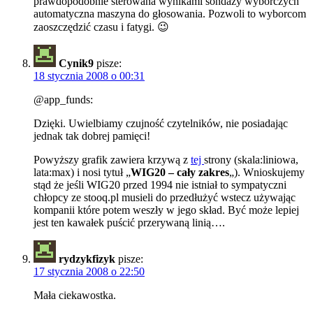
prawdopodobnie sterowana wynikami sondaży wyborczych
automatyczna maszyna do głosowania. Pozwoli to wyborcom
zaoszczędzić czasu i fatygi. 😉
Cynik9
pisze:
18 stycznia 2008 o 00:31
@app_funds:
Dzięki. Uwielbiamy czujność czytelników, nie posiadając
jednak tak dobrej pamięci!
Powyższy grafik zawiera krzywą z
tej
strony (skala:liniowa,
lata:max) i nosi tytuł „
WIG20 – cały zakres
„). Wnioskujemy
stąd że jeśli WIG20 przed 1994 nie istniał to sympatyczni
chłopcy ze stooq.pl musieli do przedłużyć wstecz używając
kompanii które potem weszły w jego skład. Być może lepiej
jest ten kawałek puścić przerywaną linią….
rydzykfizyk
pisze:
17 stycznia 2008 o 22:50
Mała ciekawostka.