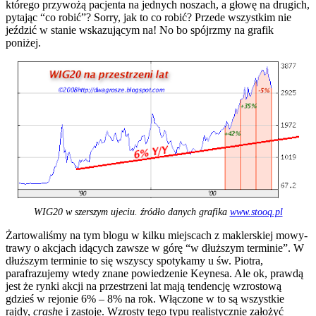
którego przywożą pacjenta na jednych noszach, a głowę na drugich,
pytając “co robić”? Sorry, jak to co robić? Przede wszystkim nie
jeździć w stanie wskazującym na! No bo spójrzmy na grafik
poniżej.
WIG20 w szerszym ujeciu. źródło danych grafika
www.stooq.pl
Żartowaliśmy na tym blogu w kilku miejscach z maklerskiej mowy-
trawy o akcjach idących zawsze w górę “w dłuższym terminie”. W
dłuższym terminie to się wszyscy spotykamy u św. Piotra,
parafrazujemy wtedy znane powiedzenie Keynesa. Ale ok, prawdą
jest że rynki akcji na przestrzeni lat mają tendencję wzrostową
gdzieś w rejonie 6% – 8% na rok. Włączone w to są wszystkie
rajdy,
crash
e i zastoje. Wzrosty tego typu realistycznie założyć