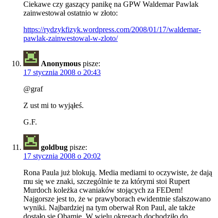
Ciekawe czy gaszący panikę na GPW Waldemar Pawlak
zainwestował ostatnio w złoto:
https://rydzykfizyk.wordpress.com/2008/01/17/waldemar-
pawlak-zainwestowal-w-zloto/
Anonymous
pisze:
17 stycznia 2008 o 20:43
@graf
Z ust mi to wyjąłeś.
G.F.
goldbug
pisze:
17 stycznia 2008 o 20:02
Rona Paula już blokują. Media mediami to oczywiste, że dają
mu się we znaki, szczególnie te za którymi stoi Rupert
Murdoch koleżka cwaniaków stojących za FEDem!
Najgorsze jest to, że w prawyborach ewidentnie sfałszowano
wyniki. Najbardziej na tym oberwał Ron Paul, ale także
dostało się Obamie. W wielu okręgach dochodziło do