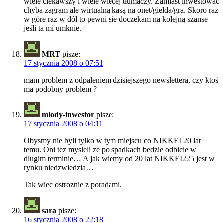
wiele ciekawszy i wiele wiecej tłumaczy. Zamiast inwestowac
chyba zagram ale wirtualną kasą na onet/giełda/gra. Skoro raz
w góre raz w dół to pewni sie doczekam na kolejną szanse
jeśli ta mi umknie.
MRT
pisze:
17 stycznia 2008 o 07:51
mam problem z odpaleniem dzisiejszego newslettera, czy ktoś
ma podobny problem ?
mlody-inwestor
pisze:
17 stycznia 2008 o 04:11
Obysmy nie byli tylko w tym miejscu co NIKKEI 20 lat
temu. Oni tez mysleli ze po spadkach bedzie odbicie w
dlugim terminie… A jak wiemy od 20 lat NIKKEI225 jest w
rynku niedzwiedzia…
Tak wiec ostroznie z poradami.
sara
pisze:
16 stycznia 2008 o 22:18