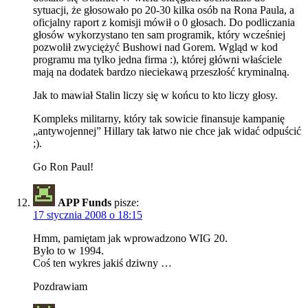
sytuacji, że głosowało po 20-30 kilka osób na Rona Paula, a
oficjalny raport z komisji mówił o 0 głosach. Do podliczania
głosów wykorzystano ten sam programik, który wcześniej
pozwolił zwyciężyć Bushowi nad Gorem. Wgląd w kod
programu ma tylko jedna firma :), której główni właściele
mają na dodatek bardzo nieciekawą przeszłość kryminalną.
Jak to mawiał Stalin liczy się w końcu to kto liczy głosy.
Kompleks militarny, który tak sowicie finansuje kampanię
„antywojennej” Hillary tak łatwo nie chce jak widać odpuścić
;).
Go Ron Paul!
APP Funds
pisze:
17 stycznia 2008 o 18:15
Hmm, pamiętam jak wprowadzono WIG 20.
Było to w 1994.
Coś ten wykres jakiś dziwny …
Pozdrawiam