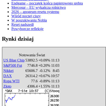
Endgame – początek końca papierowego srebra
Mercosur – EU wykańcza rolnictwo
2026 – apogeum resetu systemu
Wśród nocnej ciszy
W poszukiwaniu Nobla
Reset nadszedł
Powyborcze refleksje
Rynki dzisiaj
Notowania Świat
US Blue Chip
53892.5
+0.09%
11:13
S&P500 Fut
7746.8
+0.20%
11:03
Nikkei
65606.7
-0.12%
8:45
DAX
26314.2
+0.67%
10:57
Ropa WTI
77.6
-0.89%
11:13
Złoto
4306.4
+1.55%
11:13