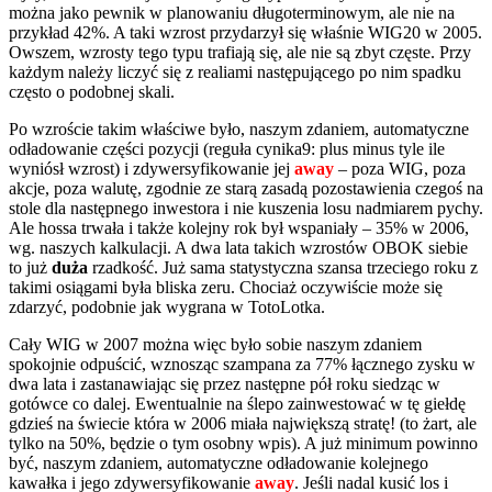
można jako pewnik w planowaniu długoterminowym, ale nie na
przykład 42%. A taki wzrost przydarzył się właśnie WIG20 w 2005.
Owszem, wzrosty tego typu trafiają się, ale nie są zbyt częste. Przy
każdym należy liczyć się z realiami następującego po nim spadku
często o podobnej skali.
Po wzroście takim właściwe było, naszym zdaniem, automatyczne
odładowanie części pozycji (reguła cynika9: plus minus tyle ile
wyniósł wzrost) i zdywersyfikowanie jej
away
– poza WIG, poza
akcje, poza walutę, zgodnie ze starą zasadą pozostawienia czegoś na
stole dla następnego inwestora i nie kuszenia losu nadmiarem pychy.
Ale hossa trwała i także kolejny rok był wspaniały – 35% w 2006,
wg. naszych kalkulacji. A dwa lata takich wzrostów OBOK siebie
to już
duża
rzadkość. Już sama statystyczna szansa trzeciego roku z
takimi osiągami była bliska zeru. Chociaż oczywiście może się
zdarzyć, podobnie jak wygrana w TotoLotka.
Cały WIG w 2007 można więc było sobie naszym zdaniem
spokojnie odpuścić, wznosząc szampana za 77% łącznego zysku w
dwa lata i zastanawiając się przez następne pół roku siedząc w
gotówce co dalej. Ewentualnie na ślepo zainwestować w tę giełdę
gdzieś na świecie która w 2006 miała największą stratę! (to żart, ale
tylko na 50%, będzie o tym osobny wpis). A już minimum powinno
być, naszym zdaniem, automatyczne odładowanie kolejnego
kawałka i jego zdywersyfikowanie
away
. Jeśli nadal kusić los i