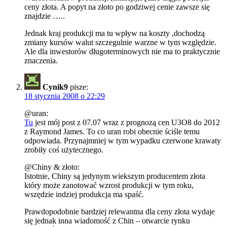
ceny złota. A popyt na złoto po godziwej cenie zawsze się
znajdzie …..
Jednak kraj produkcji ma tu wpływ na koszty ,dochodzą
zmiany kursów walut szczegulnie warzne w tym względzie.
Ale dla inwestorów długoterminowych nie ma to praktycznie
znaczenia.
Cynik9
pisze:
18 stycznia 2008 o 22:29
@uran:
Tu
jest mój post z 07.07 wraz z prognozą cen U3O8 do 2012
z Raymond James. To co uran robi obecnie ściśle temu
odpowiada. Przynajmniej w tym wypadku czerwone krawaty
zrobiły coś użytecznego.
@Chiny & złoto:
Istotnie, Chiny są jedynym wiekszym producentem złota
który może zanotować wzrost produkcji w tym roku,
wszędzie indziej produkcja ma spaść.
Prawdopodobnie bardziej relewantna dla ceny złota wydaje
się jednak inna wiadomość z Chin – otwarcie rynku