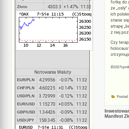
fotkę do
4303.3
+1.47%
11:32
Złoto
że „osły”
ich polsk
stanie si
atrapę „b
z niej po
Czy terap
holocaust
otrzymują
©2007cyni
Notowania Waluty
4.29956
-0.07%
11:32
EUR/PLN
4.60225
+0.14%
11:32
CHF/PLN
3.72999
-0.12%
11:32
USD/PLN
Posted 
1.15270
+0.05%
11:32
EUR/USD
Nawiga
Inwestowan
1.34426
-0.09%
11:32
GBP/USD
Manifest Zł
wpisu
158.345
-0.08%
11:32
USD/JPY