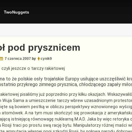
TwoNuggets
oł pod prysznicem
7 czerwca 2007
by
cynik9
czyli jeszcze o tarczy rakietowej
na to że polskie osły trojańskie Europy usiłujące uszczęśliwić 
ostatnio przykrego zimnego prysznica, chłodzącego zapały mi
rakietowej pisaliśmy już poprzednio przy kilku okazjach. Wskazywaliś
 Wuja Sama a umieszczenie tarczy wbrew uzasadnionym protestom 
ięte są bowiem pestką w obliczu perspektywy wznowionego wyścigu
h atomówek. A na tym musi skończyć się prowokacja z amerykańską
ającą istniejącą równowagę nuklearną M.A.D. Jaka by więc retoryka 
 Rosji traci po prostu swą rację bytu. Manipulatorzy różnej maści 
że amputacja własnej nogi szkodzi Rosji, by połowa narodu dobrowol