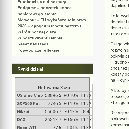
Eurokomisja a dinozaury
dopełnić 
Endgame – początek końca
papierowego srebra
I oto wyg
Mercosur – EU wykańcza rolnictwo
do rakiet
2026 – apogeum resetu systemu
doniosła
Wśród nocnej ciszy
tarczy ma
W poszukiwaniu Nobla
Czego wię
Reset nadszedł
rozwolnie
Powyborcze refleksje
pokryją c
– trudno 
chcą też 
Rynki dzisiaj
koszty od
ha – cyni
Notowania Świat
A kto by 
53896.5
+0.10%
11:32
US Blue Chip
proporcjo
którego n
7746.5
+0.19%
11:22
S&P500 Fut
65606.7
-0.12%
8:45
Nikkei
Rzeczposp
alokował 
26312.7
+0.66%
11:17
DAX
kompensuj
77.5
-1.01%
11:32
Ropa WTI