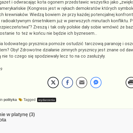
 gazet i odwracając kota ogonem przedstawic wszystko jako „zwię
 amerykańskie (Kongress jest w rękach demokratów których symbole
ich krewniaków. Wiedzą bowiem że przy każdej potencjalnej konfront
ę radioaktywnym śmietnikiem już w pierwszych minutach konfliktu.
ezpieczeństwa”? Zreszą i tak osły polskie dały sobie wmówić że baz
zostanie to też w końcu nie będzie ich byznesem…
ia lodowatego prysznica pomoże ostudzić tarczową paranoję i osz
em? Oby! Zdrowotne działanie zimnych prysznicy jest znane od dawna
 nie to czego się spodziewały lecz to na co zasłużyły.
k9
in
polityka
Tagged
wydarzenia
cja
ie w platynę (3)
ota