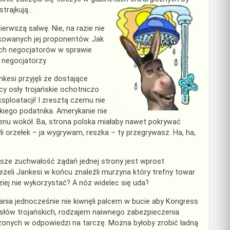
strajkują…
erwszą salwę. Nie, na razie nie
owanych jej proponentów. Jak
ich negocjatorów w sprawie
 negocjatorzy.
kesi przyjęli że dostające
cy osły trojańskie ochotniczo
sploatacji! I zresztą czemu nie
kiego podatnika. Amerykanie nie
erenu wokół. Ba, strona polska miałaby nawet pokrywać
orzełek – ja wygrywam, reszka – ty przegrywasz. Ha, ha,
sze zuchwałość żądań jednej strony jest wprost
jeżeli Jankesi w końcu znaleźli murzyna który trefny towar
ziej nie wykorzystać? A nóż widelec się uda?
nia jednocześnie nie kiwnęli palcem w bucie aby Kongress
 osłów trojańskich, rodzajem naiwnego zabezpieczenia
zonych w odpowiedzi na tarczę. Można byłoby zrobić ładną