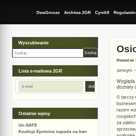
Skip
to
DwaGrosze
Archiwa 2GR
Cynik9
Regulamin
content
Wyszukiwanie
Osi
Szukaj:
Posted on
zimnym – 
Lista e-mailowa 2GR
Wygląda 
doznały 
O tarczy 
byznesem
razem wz
Ostatnie wpisy
rosyjskic
za zakłóc
Un-SAFE
sprzeciwu
Koalicja Epsteina napada na Iran
pogłoskę 