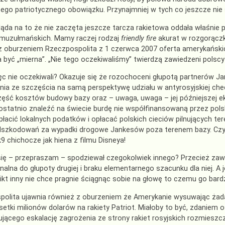
tego patriotycznego obowiązku. Przynajmniej w tych co jeszcze nie
ląda na to że nie zaczęta jeszcze tarcza rakietowa oddała właśnie pi
 muzułmańskich. Mamy raczej rodzaj
friendly fire
akurat w rozgorączk
 z oburzeniem Rzeczpospolita z 1 czerwca 2007 oferta amerykańsk
 być „mierna”. „Nie tego oczekiwaliśmy” twierdzą zawiedzeni polscy
c nie oczekiwali? Okazuje się że rozochoceni głupotą partnerów Jan
nia ze szczęścia na samą perspektywę udziału w antyrosyjskiej che
zęść kosztów budowy bazy oraz – uwaga, uwaga – jej późniejszej ek
ostatnio znaleźć na świecie burdę nie współfinansowaną przez pols
płacić lokalnych podatków i opłacać polskich cieciów pilnujących t
szkodowań za wypadki drogowe Jankesów poza terenem bazy. Czyli 
k9 chichocze jak hiena z filmu Disneya!
się – przepraszam – spodziewał czegokolwiek innego? Przecież zaw
nalna do głupoty drugiej i braku elementarnego szacunku dla niej. A 
ikt inny nie chce pragnie ściągnąc sobie na głowę to czemu go bard
olita ujawnia również z oburzeniem że Amerykanie wysuwając żada
setki milionów dolarów na rakiety Patriot. Miałoby to być, zdaniem
ącego eskalację zagrożenia ze strony rakiet rosyjskich rozmieszc