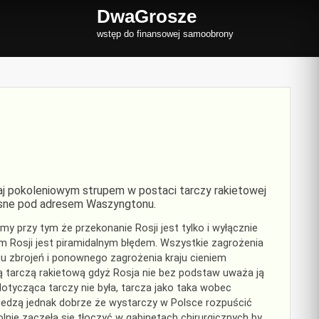
DwaGrosze
wstęp do finansowej samoobrony
kraj pokoleniowym strupem w postaci tarczy rakietowej
łosne pod adresem Waszyngtonu.
my przy tym że przekonanie Rosji jest tylko i wyłącznie
Rosji jest piramidalnym błędem. Wszystkie zagrożenia
 zbrojeń i ponownego zagrożenia kraju cieniem
 tarczą rakietową gdyż Rosja nie bez podstaw uważa ją
dotycząca tarczy nie była, tarcza jako taka wobec
wiedzą jednak dobrze że wystarczy w Polsce rozpuścić
nie zaczęła się tłoczyć w gabinetach chirurgicznych by