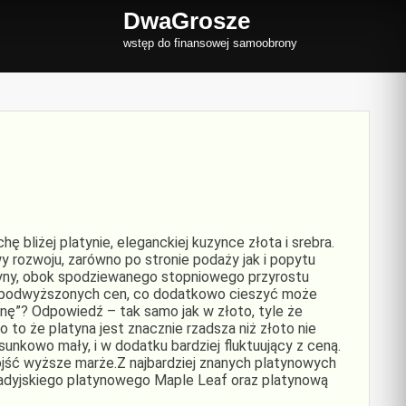
DwaGrosze
wstęp do finansowej samoobrony
hę bliżej platynie, eleganckiej kuzynce złota i srebra.
y rozwoju, zarówno po stronie podaży jak i popytu
atyny, obok spodziewanego stopniowego przyrostu
e podwyższonych cen, co dodatkowo cieszyć może
ę”? Odpowiedź – tak samo jak w złoto, tyle że
o to że platyna jest znacznie rzadsza niż złoto nie
sunkowo mały, i w dodatku bardziej fluktuujący z ceną.
ojść wyższe marże.Z najbardziej znanych platynowych
adyjskiego platynowego Maple Leaf oraz platynową