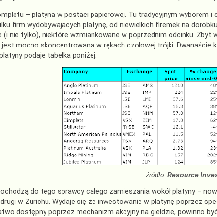
ompletu – platyna w postaci papierowej. Tu tradycyjnym wyborem i 
kilku firm wydobywajacych platynę, od niewielkich firemek na dorobk
 (i nie tylko), niektóre wzmiankowane w poprzednim odcinku. Zbyt w
 jest mocno skoncentrowana w rękach czołowej trójki. Dwanaście kom
platyny podaje tabelka poniżej:
źródło:
Resource Inves
dochodzą do tego sprawcy całego zamieszania wokół platyny – now
 drugi w Zurichu. Wydaje się że inwestowanie w platynę poprzez s
łatwo dostępny poprzez mechanizm akcyjny na giełdzie, powinno być