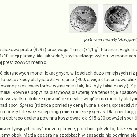
platynowe monety lokacyjne (
jednakowa próba (9995) oraz waga 1 uncji (31,1 g). Platinum Eagle m
i 1/10 uncji platyny. Ale, jak widać, zbyt wielkiego wyboru w moneta
ej prestiżowych mennic.
 platynowych monet lokacyjnych, w ilościach dużo mniejszych niż 
y to czasy kiedy platyna była w rejonie $400, a więc stosunkowo blisk
towane przez inwestorów wymiennie (tak, tak, były takie czasy!). Z
alał. Również popyt na platynową biżuterię ma tendencję spadkową
ede wszystkim dobrze upewnić czy dealer wogóle ma monety platy
nad spot.
Spread
(różnica pomiędzy ceną kupna a ceną sprzedaży) mo
m monety bite wcześniej mogą mieć mniejszy
spread
. Dla orientacj
 u dobrego dealera powinna kosztować ok. $15-$30 powyżej spot (loc
inwestycyjnych nabyć można platynę, podobnie jak złoto, także w p
jemy obok. Marża dealera na sztabkach w zasadzie nie powinna się