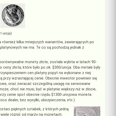
1 uncja)
a również kilka mniejszych wariantów, zawierających po
ch platynowych nie ma. Te co są pochodzą jednak z
porównywalne monety złote, została wybita w latach 90-
o ceny złota, które było po ok. $300/uncja. Oba metale były
 przyspieszeniem cen platyny popyt na wykonane z niej
 przy wzrastającej cenie. Obecnie inwestor powinien się
nowe, oraz zwracać szczególną uwagę na serwowane
że, choć nie musi, być w platynie większy niż w złocie,
i, przy cenie spot obecnie rzędu $1300 uncjowa moneta
o dealer, bez wysyłki, ubezpieczenia, etc.).
ostaci
pięknych sztabek, z których jedną
 wiele różnić od marży na monetach.