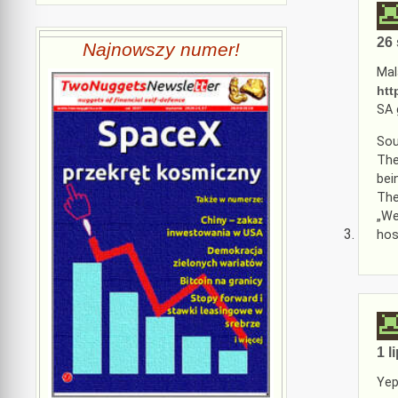
26 
Najnowszy numer!
Mal
htt
SA 
Sou
The
bei
The
„We
hos
1 l
Yep