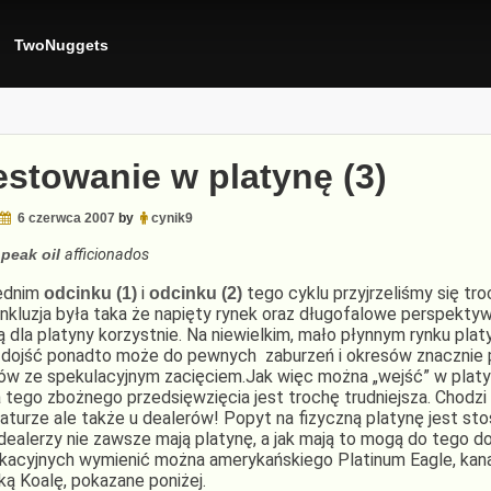
TwoNuggets
estowanie w platynę (3)
6 czerwca 2007
by
cynik9
a
peak oil
afficionados
ednim
i
tego cyklu przyjrzeliśmy się troc
odcinku (1)
odcinku (2)
nkluzja była taka że napięty rynek oraz długofalowe perspektyw
ą dla platyny korzystnie. Na niewielkim, mało płynnym rynku pl
 dojść ponadto może do pewnych zaburzeń i okresów znaczni
ów ze spekulacyjnym zacięciem.Jak więc można „wejść” w platyn
a tego zbożnego przedsięwzięcia jest trochę trudniejsza. Chodzi 
aturze ale także u dealerów! Popyt na fizyczną platynę jest sto
dealerzy nie zawsze mają platynę, a jak mają to mogą do tego d
kacyjnych wymienić można amerykańskiego Platinum Eagle, kan
ską Koalę, pokazane poniżej.