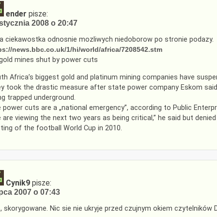
ender
pisze:
stycznia 2008 o 20:47
a ciekawostka odnosnie mozliwych niedoborow po stronie podazy.
ps://news.bbc.co.uk/1/hi/world/africa/7208542.stm
gold mines shut by power cuts
th Africa’s biggest gold and platinum mining companies have suspe
y took the drastic measure after state power company Eskom said it
ng trapped underground.
 power cuts are a „national emergency”, according to Public Enterpri
 are viewing the next two years as being critical,” he said but denie
ting of the football World Cup in 2010.
Cynik9
pisze:
ipca 2007 o 07:43
, skorygowane. Nic sie nie ukryje przed czujnym okiem czytelników