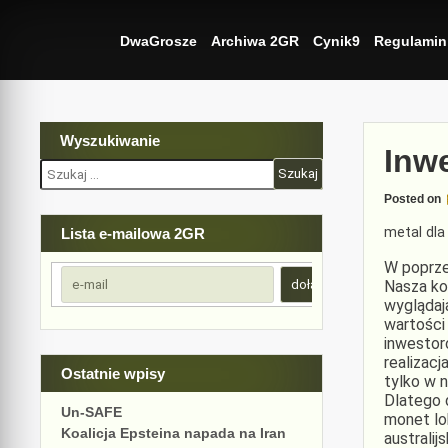
Skip
to
DwaGrosze
Archiwa 2GR
Cynik9
Regulamin
content
Wyszukiwanie
Inw
Szukaj:
Posted on
metal dl
Lista e-mailowa 2GR
W poprz
Nasza ko
wyglądaj
wartości
inwestor
realizacj
Ostatnie wpisy
tylko w n
Dlatego 
Un-SAFE
monet lo
Koalicja Epsteina napada na Iran
australij