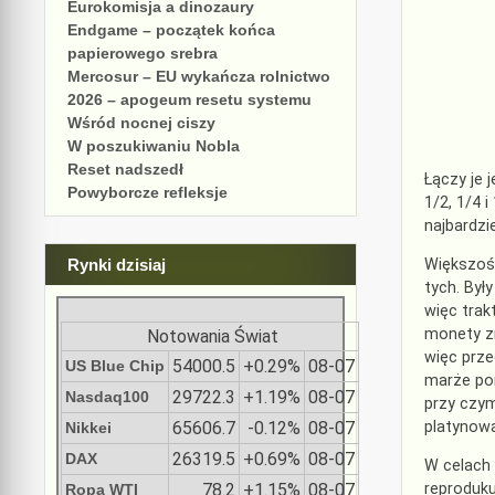
Eurokomisja a dinozaury
Endgame – początek końca
papierowego srebra
Mercosur – EU wykańcza rolnictwo
2026 – apogeum resetu systemu
Wśród nocnej ciszy
W poszukiwaniu Nobla
Reset nadszedł
Łączy je 
Powyborcze refleksje
1/2, 1/4 
najbardzi
Większość
Rynki dzisiaj
tych. Był
więc trak
monety zm
Notowania Świat
więc prz
54000.5
+0.29%
08-07
US Blue Chip
marże po
29722.3
+1.19%
08-07
Nasdaq100
przy czy
platynowa
65606.7
-0.12%
08-07
Nikkei
26319.5
+0.69%
08-07
DAX
W celach 
78.2
+1.15%
08-07
reproduku
Ropa WTI