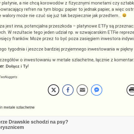
 platynie, a nie chcą korowodów z fizycznymi monetami czy sztabkam
owracający refren na tym blogu: papier to jednak papier, a więc ost
 walory może nie czuć się już tak bezpiecznie jak przedtem…
sza jest inna, potencjalna przeszkoda – platynowe ETFy są przeznac
ych. W rezultacie tego jeden udział np. w szwajcarskim ETFie repre
tysięcy franków. Może przez to być poza zasięgiem inwestora indyw
go tygodnia i jeszcze bardziej przyjemnego inwestowania w piękny 
zczegółów o inwestowaniu w metale szlachetne, łącznie z komenta
er
.
Dołącz i Ty
!
TwoNuggets
in
metale szlachetne
cja
erze Drawskie schodzi na psy?
prysznicem