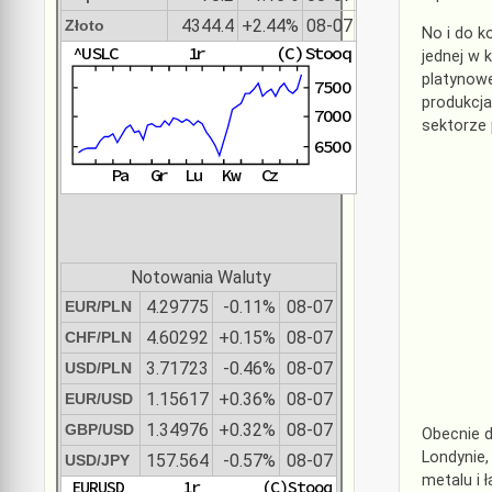
4344.4
+2.44%
08-07
Złoto
No i do k
jednej w 
platynowe
produkcja
sektorze 
Notowania Waluty
4.29775
-0.11%
08-07
EUR/PLN
4.60292
+0.15%
08-07
CHF/PLN
3.71723
-0.46%
08-07
USD/PLN
1.15617
+0.36%
08-07
EUR/USD
1.34976
+0.32%
08-07
GBP/USD
Obecnie 
Londynie,
157.564
-0.57%
08-07
USD/JPY
metalu i 