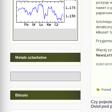
pozycję w
nawet o p
papierowe
Istotniej
detaliczn
kilkuset 
Przyjemne
Więcej s
NewsLett
Metale szlachetne
©2007-2015
Posted 
Bitcoin
Nawiga
Czy pojezi
Osioł pod 
wpisu