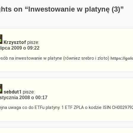
hts on “
Inwestowanie w platynę (3)
”
Krzysztof
pisze:
lipca 2009 o 09:22
sób na inwestowanie w platyne (równiez srebro i zloto)
https://go
sebdut1
pisze:
stycznia 2008 o 00:17
ejna uwaga co do ETFu platyny. 1 ETF ZPLA o kodzie ISIN CH002979