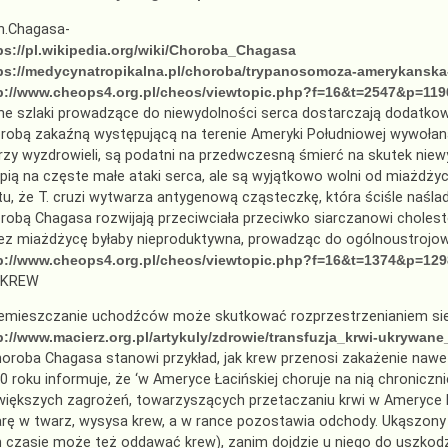
h.Chagasa-
ps://pl.wikipedia.org/wiki/Choroba_Chagasa
ps://medycynatropikalna.pl/choroba/trypanosomoza-amerykansk
p://www.cheops4.org.pl/cheos/viewtopic.php?f=16&t=2547&p=11
nne szlaki prowadzące do niewydolności serca dostarczają dodatkow
robą zakaźną występującą na terenie Ameryki Południowej wywołaną
rzy wyzdrowieli, są podatni na przedwczesną śmierć na skutek niewyd
rpią na częste małe ataki serca, ale są wyjątkowo wolni od miażdżyc
tu, że T. cruzi wytwarza antygenową cząsteczkę, która ściśle naślad
robą Chagasa rozwijają przeciwciała przeciwko siarczanowi cholest
ez miażdżycę byłaby nieproduktywna, prowadząc do ogólnoustrojowy
p://www.cheops4.org.pl/cheos/viewtopic.php?f=16&t=1374&p=12
 KREW
emieszczanie uchodźców może skutkować rozprzestrzenianiem sie
p://www.macierz.org.pl/artykuly/zdrowie/transfuzja_krwi-ukrywan
horoba Chagasa stanowi przykład, jak krew przenosi zakażenie nawe
0 roku informuje, że ‘w Ameryce Łacińskiej choruje na nią chronicznie
większych zagrożeń, towarzyszących przetaczaniu krwi w Ameryce P
arę w twarz, wysysa krew, a w rance pozostawia odchody. Ukąszony
 czasie może też oddawać krew), zanim dojdzie u niego do uszkodzen