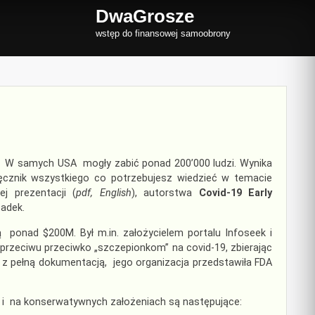
DwaGrosze
wstęp do finansowej samoobrony
ją. W samych USA mogły zabić ponad 200’000 ludzi. Wynika
ęcznik wszystkiego co potrzebujesz wiedzieć w temacie
j prezentacji (
pdf, English
), autorstwa
Covid-19 Early
padek.
 ponad $200M. Był m.in. założycielem portalu Infoseek i
zeciwu przeciwko „szczepionkom” na covid-19, zbierając
z pełną dokumentacją, jego organizacja przedstawiła FDA
y i na konserwatywnych założeniach są następujące: