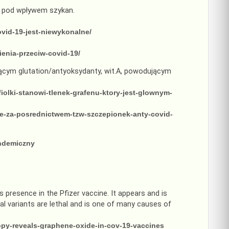
lko pod wpływem szykan.
ovid-19-jest-niewykonalne/
enia-przeciw-covid-19/
jącym glutation/antyoksydanty, wit.A, powodującym
iolki-stanowi-tlenek-grafenu-ktory-jest-glownym-
ze-za-posrednictwem-tzw-szczepionek-anty-covid-
andemiczny
s presence in the Pfizer vaccine. It appears and is
al variants are lethal and is one of many causes of
opy-reveals-graphene-oxide-in-cov-19-vaccines