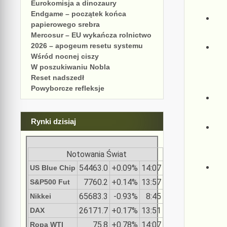
Eurokomisja a dinozaury
Endgame – początek końca
papierowego srebra
Mercosur – EU wykańcza rolnictwo
2026 – apogeum resetu systemu
Wśród nocnej ciszy
W poszukiwaniu Nobla
Reset nadszedł
Powyborcze refleksje
Rynki dzisiaj
Notowania Świat
54463.0
+0.09%
14:07
US Blue Chip
7760.2
+0.14%
13:57
S&P500 Fut
65683.3
-0.93%
8:45
Nikkei
26171.7
+0.17%
13:51
DAX
75.8
+0.78%
14:07
Ropa WTI