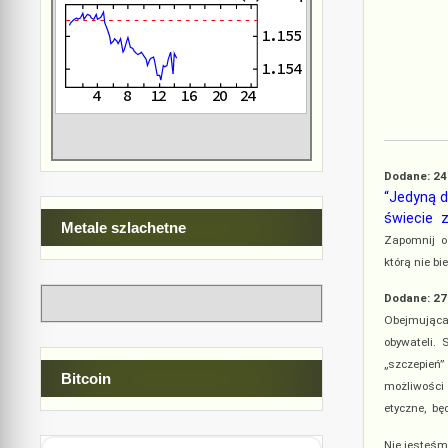
Dodane: 24
“Jedyną d
świecie z
Metale szlachetne
Zapomnij o 
którą nie bi
Dodane: 27
Obejmująca 
obywateli. 
„szczepień”
Bitcoin
możliwości 
etyczne, bę
Nie jesteśm