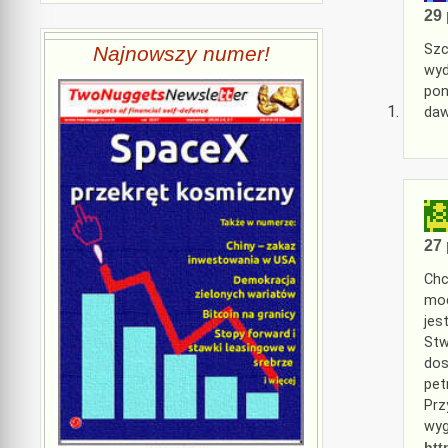
29 
Szc
Najnowszy numer!
wyd
pon
daw
27 
Chc
mod
jes
Stw
dos
pet
Prz
wyg
htt