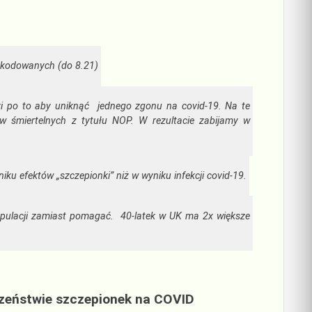
zkodowanych (do 8.21)
zi po to aby uniknąć jednego zgonu na covid-19. Na te
 śmiertelnych z tytułu NOP. W rezultacie zabijamy w
niku efektów „szczepionki” niż w wyniku infekcji covid-19.
opulacji zamiast pomagać. 40-latek w UK ma 2x większe
czeństwie szczepionek na COVID