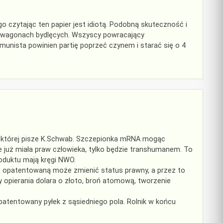
o czytając ten papier jest idiotą. Podobną skuteczność i
 w wagonach bydlęcych. Wszyscy powracający
munista powinien partię poprzeć czynem i starać się o 4
o której pisze K.Schwab. Szczepionka mRNA mogąc
 już miała praw człowieka, tylko będzie transhumanem. To
roduktu mają kręgi NWO.
e opatentowaną może zmienić status prawny, a przez to
y opierania dolara o złoto, broń atomową, tworzenie
atentowany pyłek z sąsiedniego pola. Rolnik w końcu