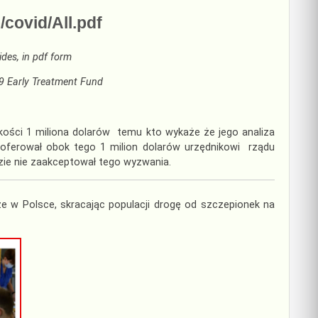
covid/All.pdf
ides, in pdf form
9 Early Treatment Fund
kości 1 miliona dolarów temu kto wykaże że jego analiza
oferował obok tego 1 milion dolarów urzędnikowi rządu
razie nie zaakceptował tego wyzwania.
ze w Polsce, skracając populacji drogę od szczepionek na