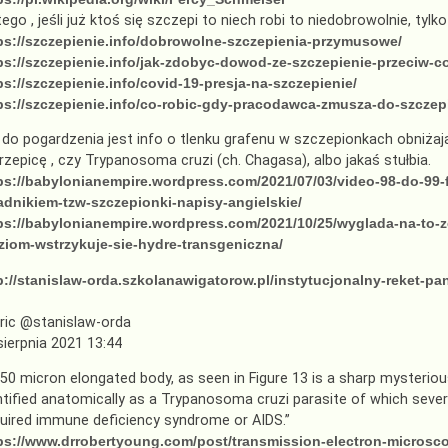
tego , jeśli już ktoś się szczepi to niech robi to niedobrowolnie, ty
ps://szczepienie.info/dobrowolne-szczepienia-przymusowe/
ps://szczepienie.info/jak-zdobyc-dowod-ze-szczepienie-przeciw-c
ps://szczepienie.info/covid-19-presja-na-szczepienie/
ps://szczepienie.info/co-robic-gdy-pracodawca-zmusza-do-szczepi
 do pogardzenia jest info o tlenku grafenu w szczepionkach obniża
rzepicę , czy Trypanosoma cruzi (ch. Chagasa), albo jakaś stułbia.
ps://babylonianempire.wordpress.com/2021/07/03/video-98-do-99-f
adnikiem-tzw-szczepionki-napisy-angielskie/
ps://babylonianempire.wordpress.com/2021/10/25/wyglada-na-to-
ziom-wstrzykuje-sie-hydre-transgeniczna/
p://stanislaw-orda.szkolanawigatorow.pl/instytucjonalny-reket-p
ric @stanislaw-orda
sierpnia 2021 13:44
A 50 micron elongated body, as seen in Figure 13 is a sharp mysteriou
ntified anatomically as a Trypanosoma cruzi parasite of which sever
uired immune deficiency syndrome or AIDS.”
ps://www.drrobertyoung.com/post/transmission-electron-microsc