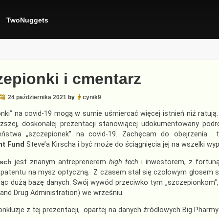
TwoNuggets
zepionki i cmentarz
24 października 2021
by
cynik9
nki” na covid-19 mogą w sumie uśmiercać więcej istnień niż ratu
iższej, doskonałej prezentacji stanowiącej udokumentowany podr
eństwa „szczepionek” na covid-19. Zachęcam do obejrzenia te
nt Fund
Steve’a Kirscha i być może do ściągnięcia jej na wszelki wy
rsch
jest znanym antreprenerem
high tech
i inwestorem, z fortuną
patentu na mysz optyczną. Z czasem stał się czołowym głosem spr
jąc dużą bazę danych. Swój wywód przeciwko tym „szczepionkom”, 
and Drug Administration) we wrześniu.
nkluzje z tej prezentacji, opartej na danych źródłowych Big Pharm