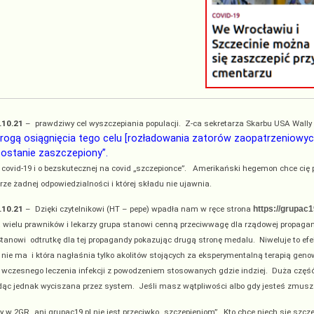
.10.21
– prawdziwy cel wyszczepiania populacji. Z-ca sekretarza Skarbu USA Wall
rogą osiągnięcia tego celu [rozładowania zatorów zaopatrzeniowych
ostanie zaszczepiony”.
covid-19 i o bezskutecznej na covid „szczepionce”. Amerikański hegemon chce cię 
erze żadnej odpowiedzialności i której składu nie ujawnia.
.10.21
– Dzięki czytelnikowi (HT – pepe) wpadła nam w ręce strona
https://grupac1
wielu prawników i lekarzy grupa stanowi cenną przeciwwagę dla rządowej propagand
Stanowi odtrutkę dla tej propagandy pokazując drugą stronę medalu. Niweluje to ef
 nie ma i która nagłaśnia tylko akolitów stojących za eksperymentalną terapią g
wczesnego leczenia infekcji z powodzeniem stosowanych gdzie indziej. Duża cz
dąc jednak wyciszana przez system. Jeśli masz wątpliwości albo gdy jesteś zmuszany d
y w 2GR, ani grupac19.pl nie jest przeciwko „szczepieniom”. Kto chce niech się szc