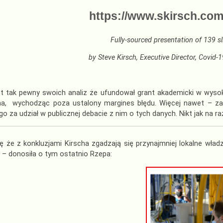
https://www.skirsch.com/
Fully-sourced presentation of 139 sl
by Steve Kirsch, Executive Director,
Covid-1
st tak pewny swoich analiz że ufundował grant akademicki w wyso
dna, wychodząc poza ustalony margines błędu. Więcej nawet – za
go za udział w publicznej debacie z nim o tych danych. Nikt jak na 
ę że z konkluzjami Kirscha zgadzają się przynajmniej lokalne wład
– donosiła o tym ostatnio Rzepa: