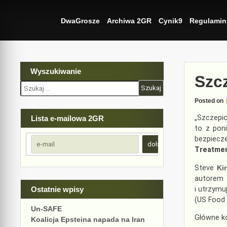
Skip
to
DwaGrosze
Archiwa 2GR
Cynik9
Regulamin
content
Wyszukiwanie
Szc
Szukaj:
Posted on
„Szczepio
Lista e-mailowa 2GR
to z pon
bezpiecz
Treatme
Steve
Ki
autorem 
i utrzymu
Ostatnie wpisy
(US Food 
Un-SAFE
Główne ko
Koalicja Epsteina napada na Iran