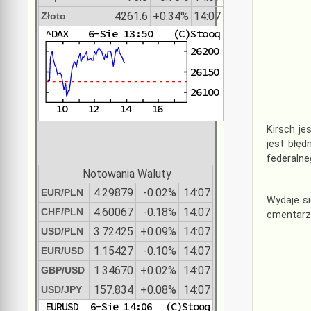
4261.6
+0.34%
14:07
Złoto
Kirsch je
jest błę
federalne
Notowania Waluty
4.29879
-0.02%
14:07
EUR/PLN
Wydaje si
4.60067
-0.18%
14:07
CHF/PLN
cmentarz 
3.72425
+0.09%
14:07
USD/PLN
1.15427
-0.10%
14:07
EUR/USD
1.34670
+0.02%
14:07
GBP/USD
157.834
+0.08%
14:07
USD/JPY