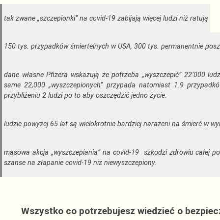
tak zwane „szczepionki” na covid-19 zabijają więcej ludzi niż ratują
150 tys. przypadków śmiertelnych w USA, 300 tys. permanentnie pos
dane własne Pfizera wskazują że potrzeba „wyszczepić” 22’000 lud
same 22,000 „wyszczepionych” przypada natomiast 1.9 przypadków
przybliżeniu 2 ludzi po to aby oszczędzić jedno życie.
ludzie powyżej 65 lat są wielokrotnie bardziej narażeni na śmierć w wy
masowa akcja „wyszczepiania” na covid-19 szkodzi zdrowiu całej p
szanse na złapanie covid-19 niż niewyszczepiony.
Wszystko co potrzebujesz wiedzieć o bezpie