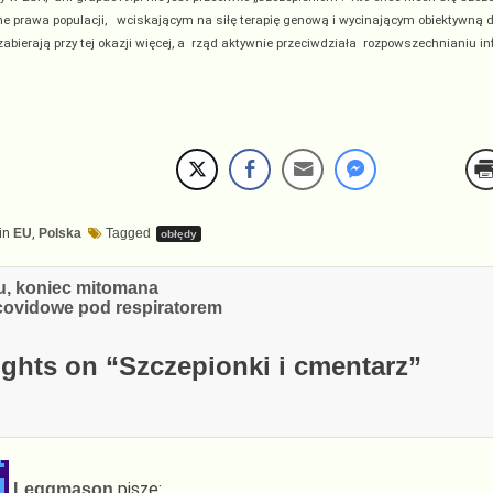
ne prawa populacji, wciskającym na siłę terapię genową i wycinającym obiektywną d
 zabierają przy tej okazji więcej, a rząd aktywnie przeciwdziała rozpowszechnianiu i
in
EU
,
Polska
Tagged
obłędy
cja
u, koniec mitomana
 covidowe pod respiratorem
ghts on “
Szczepionki i cmentarz
”
pisze:
Leggmason