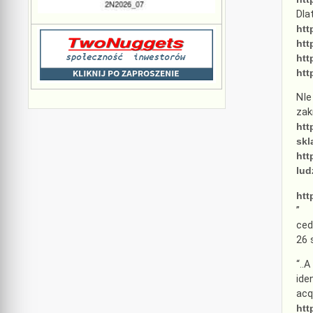
Dla
htt
htt
htt
htt
NIe
zak
htt
skl
htt
lud
htt
”
ced
26 
“..
ide
acq
htt