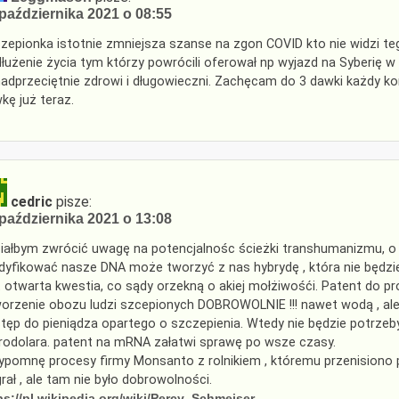
października 2021 o 08:55
zepionka istotnie zmniejsza szanse na zgon COVID kto nie widzi teg
łużenie życia tym którzy powrócili oferował np wyjazd na Syberię
adprzeciętnie zdrowi i długowieczni. Zachęcam do 3 dawki każdy ko
kę już teraz.
cedric
pisze:
października 2021 o 13:08
iałbym zwrócić uwagę na potencjalnośc ścieżki transhumanizmu, 
yfikować nasze DNA może tworzyć z nas hybrydę , która nie będzie
t otwarta kwestia, co sądy orzekną o akiej mołżiwośći. Patent do p
orzenie obozu ludzi szcepionych DOBROWOLNIE !!! nawet wodą , al
tęp do pieniądza opartego o szczepienia. Wtedy nie będzie potrzeb
rodolara. patent na mRNA załatwi sprawę po wsze czasy.
ypomnę procesy firmy Monsanto z rolnikiem , któremu przenisiono p
rał , ale tam nie było dobrowolności.
ps://pl.wikipedia.org/wiki/Percy_Schmeiser