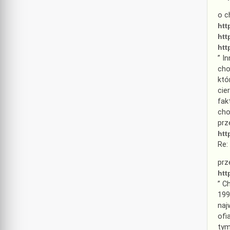
o c
htt
htt
htt
” I
cho
któ
cie
fak
cho
prz
htt
Re:
prz
htt
” C
199
naj
ofi
tym