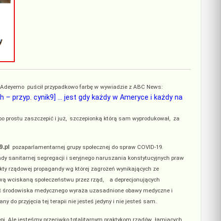
y Adeyemo puścił przypadkowo farbę w wywiadzie z ABC News:
 – przyp. cynik9] … jest gdy każdy w Ameryce i każdy na
po prostu zaszczepić i już, szczepionką którą sam wyprodukował, za
pozaparlamentarnej grupy społecznej do spraw COVID-19.
9.pl
y sanitarnej segregacji i seryjnego naruszania konstytucyjnych praw
ekty rządowej propagandy wg której zagrożeń wynikających ze
enową wciskaną społeczeństwu przez rząd, a deprecjonujących
ęść środowiska medycznego wyraża uzasadnione obawy medyczne i
o przyjęcia tej terapii nie jesteś jedyny i nie jesteś sam.
zepi. Ale jesteśmy przeciwko totalitarnym praktykom rządów łamiących