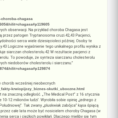
a-choroba-chagasa
9605&hilit=chagasa#p119605
ych obserwacji. Na przykład choroba Chagasa jest
 przez patogen Tryptanosoma cruzi.42,43 Pacjenci,
olności serca wiele dziesięcioleci później. Osoby te
y.43 Logiczne wyjaśnienie tego unikalnego profilu wynika z
uje siarczan cholesterolu.42 W rezultacie pacjenci z
erolu. To powoduje, że synteza siarczanu cholesterolu
ch niedoborów cholesterolu i siarczanu.”
9874&hilit=chagasa#p129874
 chorób wcześniej nieobecnych
e_fakty-krwiopijczy_biznes-skutki_uboczne.html
t na znaczną odległość. „The Medical Post” z 16 stycznia
 10-12 milionów ludzi’. Wyrobiła sobie opinię „jednego z
ołudniowej”. Tak zwany „pluskwiak zabójca” kąsa śpiącą
 przez całe lata może być nosicielem choroby Chagasa (w
ia serca i ciężkich powikłań. Dlaczego mieliby się tym