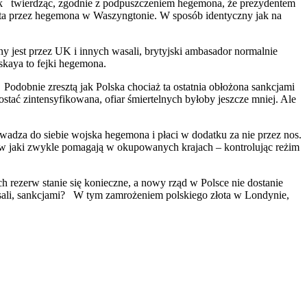
dnak twierdząc, zgodnie z podpuszczeniem hegemona, że prezydentem
nta przez hegemona w Waszyngtonie. W sposób identyczny jak na
jest przez UK i innych wasali, brytyjski ambasador normalnie
skaya to fejki hegemona.
obnie zresztą jak Polska chociaż ta ostatnia obłożona sankcjami
stać zintensyfikowana, ofiar śmiertelnych byłoby jeszcze mniej. Ale
adza do siebie wojska hegemona i płaci w dodatku za nie przez nos.
 jaki zwykle pomagają w okupowanych krajach – kontrolując reżim
ch rezerw stanie się konieczne, a nowy rząd w Polsce nie dostanie
wasali, sankcjami? W tym zamrożeniem polskiego złota w Londynie,