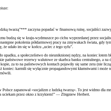
pisze:
ludzką twarzą”*** zaczyna popadać w finansową ruinę, socjaliści zazw
izmu budzą się w kraju-wydmuszce po cichu wyprzedanej przez socjalist
następne pokolenia półdarmowej pracy na zmywakach świata, gdy tymcza
ę, że udało im się w końcu „uciec z tego syfu”.
 do upadku, a społeczeństwo do nieuniknionej nędzy, na koniec lotem
stkie państwowe rezerwy walutowe ze skarbca banku centralnego, a na 
kopie, za to na państwowych kontach pojawiły się same zera (nie licz
już koniec: karmili się wyłącznie propagandowymi kłamstwami i może
 mówili.
 w Polsce zapanował «socjalizm z ludzką twarzą». To jest widmo dla mni
 ja uciekam przez okno z krzykiem!” — Zbigniew Herbert.