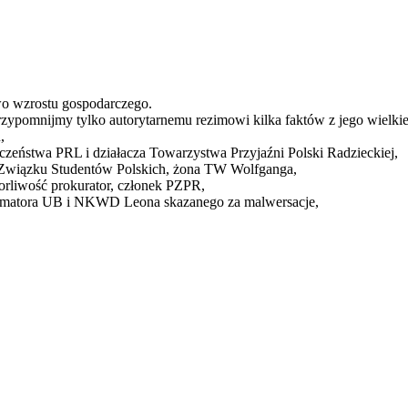
wo wzrostu gospodarczego.
rzypomnijmy tylko autorytarnemu rezimowi kilka faktów z jego wie
,
czeństwa PRL i działacza Towarzystwa Przyjaźni Polski Radzieckiej,
o Związku Studentów Polskich, żona TW Wolfganga,
orliwość prokurator, członek PZPR,
ormatora UB i NKWD Leona skazanego za malwersacje,