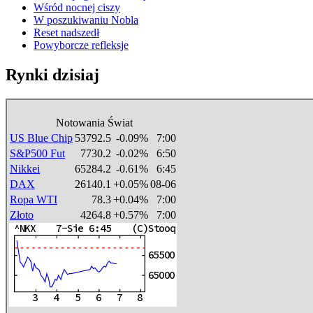
Wśród nocnej ciszy
W poszukiwaniu Nobla
Reset nadszedł
Powyborcze refleksje
Rynki dzisiaj
Notowania Świat
US Blue Chip
53792.5
-0.09%
7:00
S&P500 Fut
7730.2
-0.02%
6:50
Nikkei
65284.2
-0.61%
6:45
DAX
26140.1
+0.05%
08-06
Ropa WTI
78.3
+0.04%
7:00
Złoto
4264.8
+0.57%
7:00