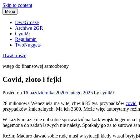
Skip to content
Menu
DwaGrosze
Archiwa 2GR
Cynik9
Regulamin
TwoNuggets
DwaGrosze
wstęp do finansowej samoobrony
Covid, złoto i fejki
Posted on
16 października 2020
5 lutego 2025
by
cynik9
28 milionowa Wenezuela ma w tej chwili 85 tys. przypadków
covid
-
przypadków śmiertelnych. Ma ich 3300. Może więc autorytarny reżim 
W każdym razie nie dał sobie sprowadzić na kark wojsk hegemona i
hegemona do zadań łatwych nie należy. Spotkały go za to surowe sa
Reżim Maduro dawać sobie radę musi w sytuacji kiedy wasal bryty