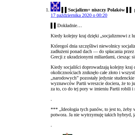
▌▌Socjalizm+ niszczy Polaków ▌▌
17 października 2020 o 00:20
▌▌Dokładnie…
Kiedy kolejny kraj dzięki „socjalizmowi z 
Któregoś dnia szczęśliwi niewolnicy socjal
zadłużeni ponad dach — do spłacania przez 
Grecji z ukradzionymi miliardami, ciesząc si
Kiedy socjaliści doprowadzają kolejny kraj
okolicznościach zniknęło całe złoto i wszy
„narodowych” pozostały jedynie studenckie 
wyznawców Partii wreszcie dociera, że to 
za to, co do tej pory w imieniu Partii robili i
.
*** „Ideologia tych panów, to jest to, żeby
potwora. Ja nie wytrzymuję takich hybryd,
.