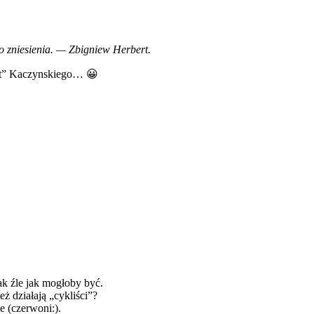
do zniesienia. — Zbigniew Herbert.
ąt” Kaczynskiego… 😀
tak źle jak mogłoby być.
ż działają „cykliści”?
e (czerwoni:).