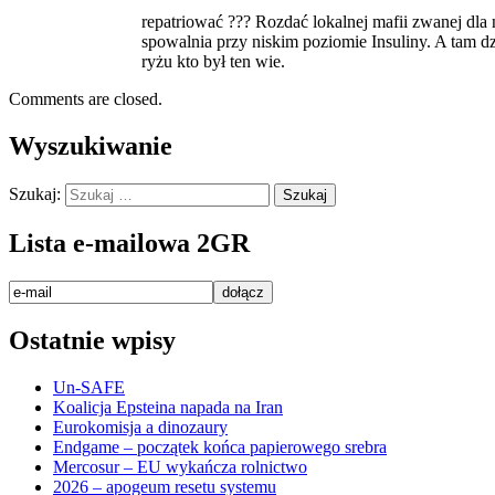
repatriować ??? Rozdać lokalnej mafii zwanej dla
spowalnia przy niskim poziomie Insuliny. A tam dzi
ryżu kto był ten wie.
Comments are closed.
Wyszukiwanie
Szukaj:
Lista e-mailowa 2GR
Ostatnie wpisy
Un-SAFE
Koalicja Epsteina napada na Iran
Eurokomisja a dinozaury
Endgame – początek końca papierowego srebra
Mercosur – EU wykańcza rolnictwo
2026 – apogeum resetu systemu