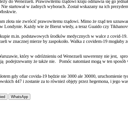
ie należy do Wenezueli. Prawowitemu rządowi kraju odmawia się go je
. Nie startował w żadnych wyborach. Został wskazany na ich prezyde
 Moskwie.
złota nie zwrócić prawowitemu rządowi. Mimo że rząd ten uznawany 
 w Londynie. Każdy wie że Bierut wtedy, a teraz Guaido czy Tikhanov
upie m.in. podstawowych środków medycznych w walce z covid-19. Pod
zueli w znacznej mierze by zaspokoiło. Walka z covidem-19 mogłaby zo
szawie, który w odróżnieniu od Wenezueli suwerenny nie jest, sprow
ą podejrzewamy że także nie. Pomóc natomiast mogą w ten sposób w
złotem gdy ofiar covida-19 będzie nie 3000 ale 30000, uruchomienie ty
owskich 447 i zostanie za to również objęty przez hegemona, i jego 
ied
WhatsApp