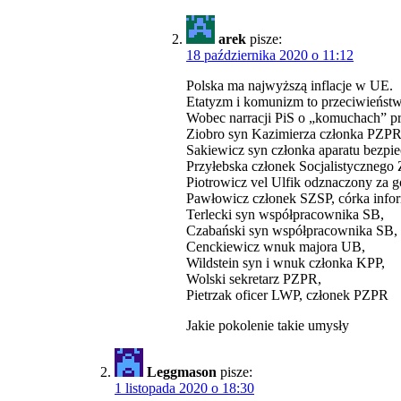
arek
pisze:
18 października 2020 o 11:12
Polska ma najwyższą inflacje w UE.
Etatyzm i komunizm to przeciwieńst
Wobec narracji PiS o „komuchach” p
Ziobro syn Kazimierza członka PZPR
Sakiewicz syn członka aparatu bezpie
Przyłebska członek Socjalistyczneg
Piotrowicz vel Ulfik odznaczony za g
Pawłowicz członek SZSP, córka inf
Terlecki syn współpracownika SB,
Czabański syn współpracownika SB,
Cenckiewicz wnuk majora UB,
Wildstein syn i wnuk członka KPP,
Wolski sekretarz PZPR,
Pietrzak oficer LWP, członek PZPR
Jakie pokolenie takie umysły
Leggmason
pisze:
1 listopada 2020 o 18:30