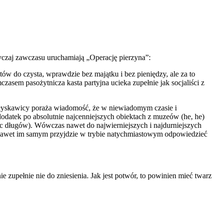
yczaj zawczasu uruchamiają „Operację pierzyna”:
ów do czysta, wprawdzie bez majątku i bez pieniędzy, ale za to
sem pasożytnicza kasta partyjna ucieka zupełnie jak socjaliści z
 błyskawicy poraża wiadomość, że w niewiadomym czasie i
dodatek po absolutnie najcenniejszych obiektach z muzeów (he, he)
ąc długów). Wówczas nawet do najwierniejszych i najdurniejszych
 nawet im samym przyjdzie w trybie natychmiastowym odpowiedzieć
e zupełnie nie do zniesienia. Jak jest potwór, to powinien mieć twarz