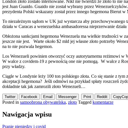
London złoto zostało internowane. Nikt nie twierdzi że złoto to n
jest Juan Guaido. Guaido nie został wybrany przez Wenezuelczyków
prezydenta Polski wskazany został przez innego hegemona Bierut w
To niezależnym sądom w UK już wystarcza aby przechowywanego tam 
działa w Caracas a wenezuelska ambasadoressa nieprzerwanie działa
Obłożona sankcjami hegemona Wenezuela ma wielkie trudności w zak
jeszcze nie jest. Warte około $2 mld jej własne złoto potrzeby Wene
na to nie pozwala hegemon.
Los Wenezueli powinien otworzyć oczy autorytarnemu reżimowi w War
W walce z covidem-19 z pewnością one nie pomogą. W walce z Rosj
przy władzy.
Ciągle w Londynie leży 100 ton polskiego złota. Co się stanie z tym 
akceptacji hegemona? Jeśli odmówi na przykład spłaty roszczeń żyd
dokładnie tak jak zamrozili złoto Wenezueli…
Twitter
Facebook
Email
Messenger
Print
Reddit
Copy
Cop
Posted in
samoobrona obywatelska
,
złoto
Tagged
komentarze
Nawigacja wpisu
Pranie pieniędzy i covid