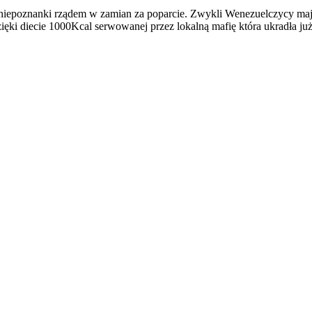
 niepoznanki rządem w zamian za poparcie. Zwykli Wenezuelczycy mają 
ęki diecie 1000Kcal serwowanej przez lokalną mafię która ukradła już w