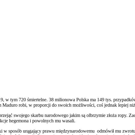
19, w tym 720 śmiertelne. 38 milionowa Polska ma 149 tys. przypadkó
Maduro robi, w proporcji do swoich możliwości, coś jednak lepiej ni
 przejąć swojego skarbu narodowego jakim są olbrzymie złoża ropy.
nkcje hegemona i powolnych mu wasali.
jski w sposób urągający prawu międzynarodowemu odmówił mu zwrotu 