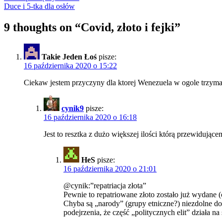
Duce i 5-tka dla osłów
9 thoughts on “
Covid, złoto i fejki
”
Takie Jeden Łoś
pisze:
16 października 2020 o 15:22
Ciekaw jestem przyczyny dla ktorej Wenezuela w ogole trzyma
cynik9
pisze:
16 października 2020 o 16:18
Jest to resztka z dużo większej ilości którą przewidując
HeS
pisze:
16 października 2020 o 21:01
@cynik:”repatriacja złota”
Pewnie to repatriowane złoto zostało już wydane (c
Chyba są „narody” (grupy etniczne?) niezdolne do 
podejrzenia, że część „politycznych elit” działa na