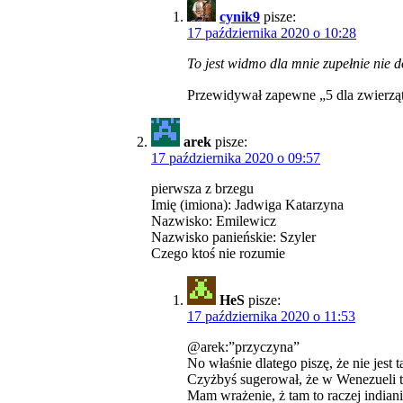
cynik9
pisze:
17 października 2020 o 10:28
To jest widmo dla mnie zupełnie nie 
Przewidywał zapewne „5 dla zwierz
arek
pisze:
17 października 2020 o 09:57
pierwsza z brzegu
Imię (imiona): Jadwiga Katarzyna
Nazwisko: Emilewicz
Nazwisko panieńskie: Szyler
Czego ktoś nie rozumie
HeS
pisze:
17 października 2020 o 11:53
@arek:”przyczyna”
No właśnie dlatego piszę, że nie jest 
Czyżbyś sugerował, że w Wenezueli te
Mam wrażenie, ż tam to raczej indiani