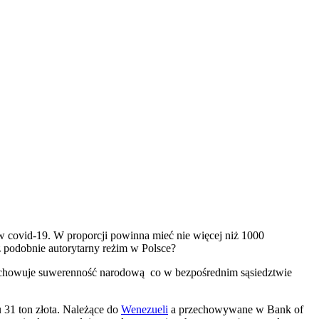
w covid-19. W proporcji powinna mieć nie więcej niż 1000
ż podobnie autorytarny reżim w Polsce?
 Zachowuje suwerenność narodową co w bezpośrednim sąsiedztwie
31 ton złota. Należące do
Wenezueli
a przechowywane w Bank of