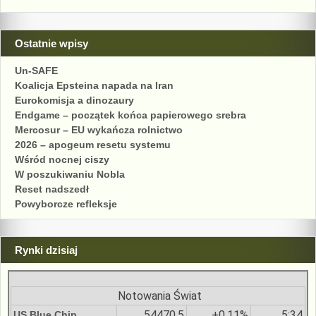
Ostatnie wpisy
Un-SAFE
Koalicja Epsteina napada na Iran
Eurokomisja a dinozaury
Endgame – początek końca papierowego srebra
Mercosur – EU wykańcza rolnictwo
2026 – apogeum resetu systemu
Wśród nocnej ciszy
W poszukiwaniu Nobla
Reset nadszedł
Powyborcze refleksje
Rynki dzisiaj
Notowania Świat
54470.5
+0.11%
5:34
US Blue Chip