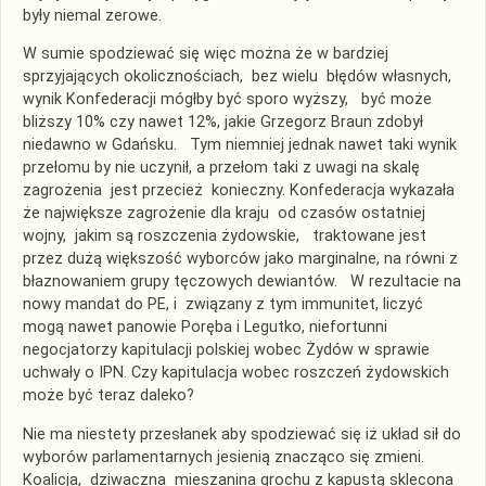
były niemal zerowe.
W sumie spodziewać się więc można że w bardziej
sprzyjających okolicznościach, bez wielu błędów własnych,
wynik Konfederacji mógłby być sporo wyższy, być może
bliższy 10% czy nawet 12%, jakie Grzegorz Braun zdobył
niedawno w Gdańsku. Tym niemniej jednak nawet taki wynik
przełomu by nie uczynił, a przełom taki z uwagi na skalę
zagrożenia jest przecież konieczny. Konfederacja wykazała
że największe zagrożenie dla kraju od czasów ostatniej
wojny, jakim są roszczenia żydowskie, traktowane jest
przez dużą większość wyborców jako marginalne, na równi z
błaznowaniem grupy tęczowych dewiantów. W rezultacie na
nowy mandat do PE, i związany z tym immunitet, liczyć
mogą nawet panowie Poręba i Legutko, niefortunni
negocjatorzy kapitulacji polskiej wobec Żydów w sprawie
uchwały o IPN. Czy kapitulacja wobec roszczeń żydowskich
może być teraz daleko?
Nie ma niestety przesłanek aby spodziewać się iż układ sił do
wyborów parlamentarnych jesienią znacząco się zmieni.
Koalicja, dziwaczna mieszanina grochu z kapustą sklecona