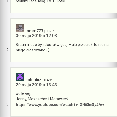
reklamująca taką TV + ulotki ….
mmm777
pisze:
30 maja 2019 o 12:08
Braun może by i dostał więcej – ale przecież to nie na
niego głosowano 🙂
babinicz
pisze:
29 maja 2019 o 13:43
od lewej:
Jonny, Mosbacher i Morawiecki
https://www.youtube.com/watch?v=XNii3m9yJAw