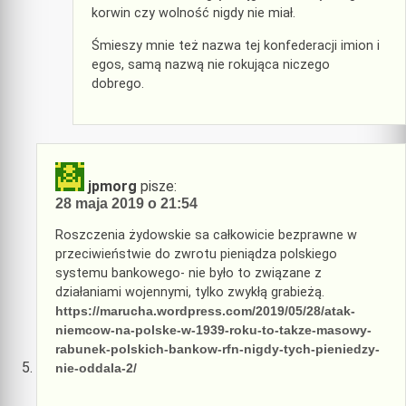
korwin czy wolność nigdy nie miał.
Śmieszy mnie też nazwa tej konfederacji imion i
egos, samą nazwą nie rokująca niczego
dobrego.
jpmorg
pisze:
28 maja 2019 o 21:54
Roszczenia żydowskie sa całkowicie bezprawne w
przeciwieństwie do zwrotu pieniądza polskiego
systemu bankowego- nie było to związane z
działaniami wojennymi, tylko zwykłą grabieżą.
https://marucha.wordpress.com/2019/05/28/atak-
niemcow-na-polske-w-1939-roku-to-takze-masowy-
rabunek-polskich-bankow-rfn-nigdy-tych-pieniedzy-
nie-oddala-2/