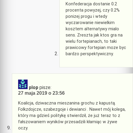
Konfederacja dostanie 0.2
procenta powyzej, czy 0.2%
ponizej progu i wtedy
wyczarowanie niewielkim
kosztem alternatywy mialo
sens. Zreszta jak ktos gra na
wielu fortepianach, to taki
prawicowy fortepian moze byc
bardzo perspektywiczny.
plop
pisze:
27 maja 2019 o 23:56
Koalicja, dziwaczna mieszanina grochu z kapustą.
Folkzdojcze, szabezgoje i dewianci . Nawet mój kolega,
który ma gdzieś politykę stwierdził, że już teraz to z
fałszowaniem wyników przesadzili kłamiąc w żywe
oczy.