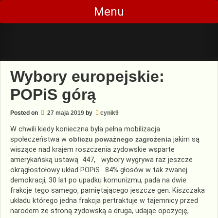
Skip
Menu
to
content
Wybory europejskie:
POPiS górą
Posted on
27 maja 2019
by
cynik9
W chwili kiedy konieczna była pełna mobilizacja
społeczeństwa w
obliczu poważnego zagrożenia
jakim są
wiszące nad krajem roszczenia żydowskie wsparte
amerykańską ustawą 447, wybory wygrywa raz jeszcze
okrągłostołowy układ POPiS. 84% głosów w tak zwanej
demokracji, 30 lat po upadku komunizmu, pada na dwie
frakcje tego samego, pamiętającego jeszcze gen. Kiszczaka
układu którego jedna frakcja pertraktuje w tajemnicy przed
narodem ze stroną żydowską a druga, udając opozycję,