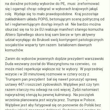
na doraźne potrzeby wyborów do PE, musi zreformować
się i ogarnąć chcąc odegrać w wyborach krajowych jakąś
rolę. Wydaje się to mało prawdopodobne. Kraj pozostaje
zakładnikiem układu POPiS, betonującym scenę polityczną od
lat i reglamentującym dostęp innych sił. Nie bardzo można
oburzać się na to że EU realizuje manifest starego komucha
Altiero Spinelliego skoro kraj sam bierze w tym aktywny
udział wysyłając do Brukseli swój kontyngent patologicznych
socjalistów wsparty tym razem batalionem dawnych
komuchów.
Zanim do wyborów jesiennych dojdzie prezydent warszawski
Duda wezwany został do Waszyngtonu na czerwiec, co
może mieć reperkusje większe niż te wybory. W poprzedniej
wizycie i w 20 minutowej rozmowie w cztery oczy z
Trumpem pan prezydent bał się nawet poruszyć sprawę
ustawy 447 i roszczeń żydowskich. Wątpliwe jest czy tym
razem starczy mu odwagi na coś więcej. Żydzi natomiast
najwyraźniej sterują ku pewnej kulminacji. Na początek
września planowana jest wizyta prez. Trumpa w Polsce.
Wątpliwe jest aby fatygował się on ponownie do Polski bez