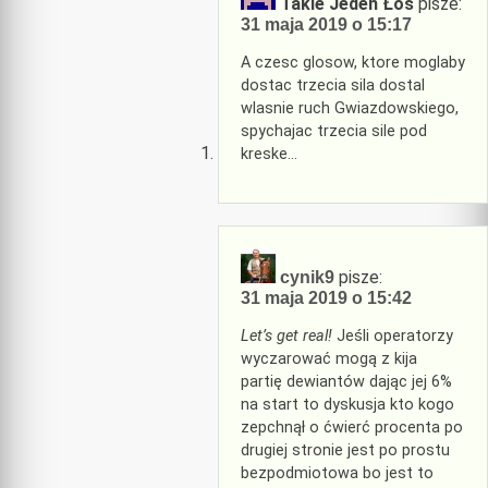
Takie Jeden Łoś
pisze:
31 maja 2019 o 15:17
A czesc glosow, ktore moglaby
dostac trzecia sila dostal
wlasnie ruch Gwiazdowskiego,
spychajac trzecia sile pod
kreske…
pisze:
cynik9
31 maja 2019 o 15:42
Let’s get real!
Jeśli operatorzy
wyczarować mogą z kija
partię dewiantów dając jej 6%
na start to dyskusja kto kogo
zepchnął o ćwierć procenta po
drugiej stronie jest po prostu
bezpodmiotowa bo jest to