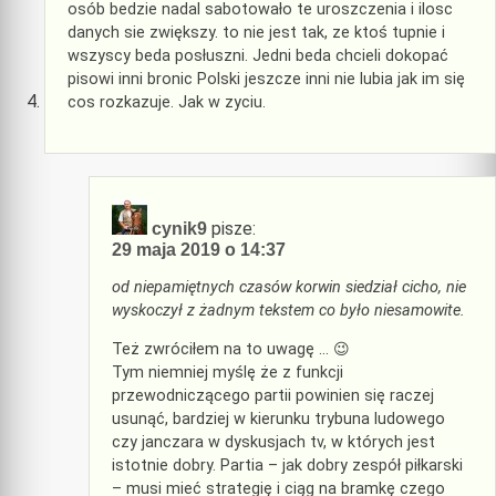
osób bedzie nadal sabotowało te uroszczenia i ilosc
danych sie zwiększy. to nie jest tak, ze ktoś tupnie i
wszyscy beda posłuszni. Jedni beda chcieli dokopać
pisowi inni bronic Polski jeszcze inni nie lubia jak im się
cos rozkazuje. Jak w zyciu.
pisze:
cynik9
29 maja 2019 o 14:37
od niepamiętnych czasów korwin siedział cicho, nie
wyskoczył z żadnym tekstem co było niesamowite.
Też zwróciłem na to uwagę … 😉
Tym niemniej myślę że z funkcji
przewodniczącego partii powinien się raczej
usunąć, bardziej w kierunku trybuna ludowego
czy janczara w dyskusjach tv, w których jest
istotnie dobry. Partia – jak dobry zespół piłkarski
– musi mieć strategię i ciąg na bramkę czego