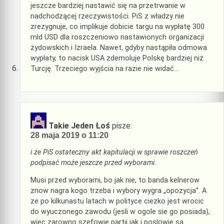
jeszcze bardziej nastawić się na przetrwanie w
nadchodzącej rzeczywistości. PiS z władzy nie
zrezygnuje, co implikuje dobicie targu na wypłatę 300
mld USD dla roszczeniowo nastawionych organizacji
żydowskich i Izraela. Nawet, gdyby nastąpiła odmowa
wypłaty, to nacisk USA zdemoluje Polskę bardziej niż
Turcję. Trzeciego wyjścia na razie nie widać…
Takie Jeden Łoś
pisze:
28 maja 2019 o 11:20
i że PiS ostateczny akt kapitulacji w sprawie roszczeń
podpisać może jeszcze przed wyborami.
Musi przed wyborami, bo jak nie, to banda kelnerow
znow nagra kogo trzeba i wybory wygra „opozycja”. A
ze po kilkunastu latach w polityce ciezko jest wrocic
do wyuczonego zawodu (jesli w ogole sie go posiada),
wiec zarowno szefowie partii jak i poslowie sa