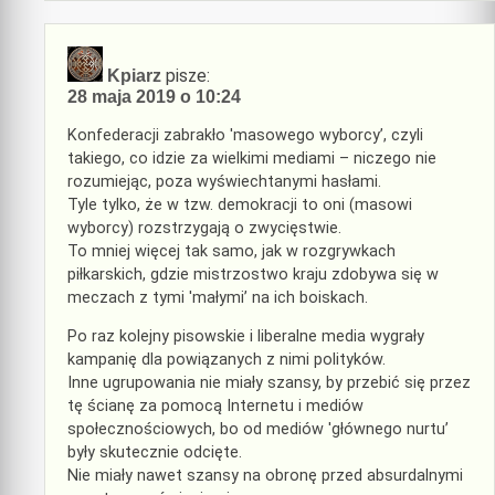
pisze:
Kpiarz
28 maja 2019 o 10:24
Konfederacji zabrakło 'masowego wyborcy’, czyli
takiego, co idzie za wielkimi mediami – niczego nie
rozumiejąc, poza wyświechtanymi hasłami.
Tyle tylko, że w tzw. demokracji to oni (masowi
wyborcy) rozstrzygają o zwycięstwie.
To mniej więcej tak samo, jak w rozgrywkach
piłkarskich, gdzie mistrzostwo kraju zdobywa się w
meczach z tymi 'małymi’ na ich boiskach.
Po raz kolejny pisowskie i liberalne media wygrały
kampanię dla powiązanych z nimi polityków.
Inne ugrupowania nie miały szansy, by przebić się przez
tę ścianę za pomocą Internetu i mediów
społecznościowych, bo od mediów 'głównego nurtu’
były skutecznie odcięte.
Nie miały nawet szansy na obronę przed absurdalnymi