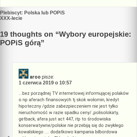
Nawigacja
Plebiscyt: Polska lub POPiS
XXX-lecie
wpisu
19 thoughts on “
Wybory europejskie:
POPiS górą
”
aroo
pisze:
1 czerwca 2019 o 10:57
….bez porządnej TV internetowej informującej polaków
o np aferach finansowych tj skok wołomin, kredyt
hipoteczny /gdzie zabezpieczeniem nie jest tylko
nieruchomość w razie spadku ceny/ ,polisolokaty,
getback, afera just act 447, itp to środowiska
konserwatywne/polskie nie przebiją się do zwykłego
kowalskiego ….. dodatkowo kampania bilbordowa