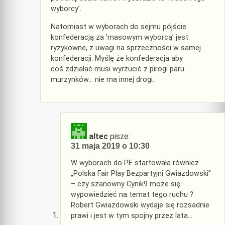
wyborcy’.
Natomiast w wyborach do sejmu pójście
konfederacją za 'masowym wyborcą’ jest
ryzykowne, z uwagi na sprzeczności w samej
konfederacji. Myślę że konfederacja aby
coś zdziałać musi wyrzucić z pirogi paru
murzynków… nie ma innej drogi.
altec
pisze:
31 maja 2019 o 10:30
W wyborach do PE startowała również
„Polska Fair Play Bezpartyjni Gwiazdowski”
– czy szanowny Cynik9 moze się
wypowiedzieć na temat tego ruchu ?
Robert Gwiazdowski wydaje się rozsadnie
prawi i jest w tym spojny przez lata…