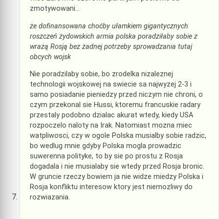
zmotywowani…
że dofinansowana choćby ułamkiem gigantycznych
roszczeń żydowskich armia polska poradziłaby sobie z
wrażą Rosją bez żadnej potrzeby sprowadzania tutaj
obcych wojsk
Nie poradzilaby sobie, bo zrodelka nizaleznej
technologii wojskowej na swiecie sa najwyzej 2-3 i
samo posiadanie pieniedzy przed niczym nie chroni, o
czym przekonal sie Hussi, ktoremu francuskie radary
przestaly podobno dzialac akurat wtedy, kiedy USA
rozpoczelo naloty na Irak. Natomiast mozna miec
watpliwosci, czy w ogole Polska musialby sobie radzic,
bo wedlug mnie gdyby Polska mogla prowadzic
suwerenna polityke, to by sie po prostu z Rosja
dogadala i nie musialaby sie wtedy przed Rosja bronic.
W gruncie rzeczy bowiem ja nie widze miedzy Polska i
Rosja konfliktu interesow ktory jest niemozliwy do
rozwiazania.