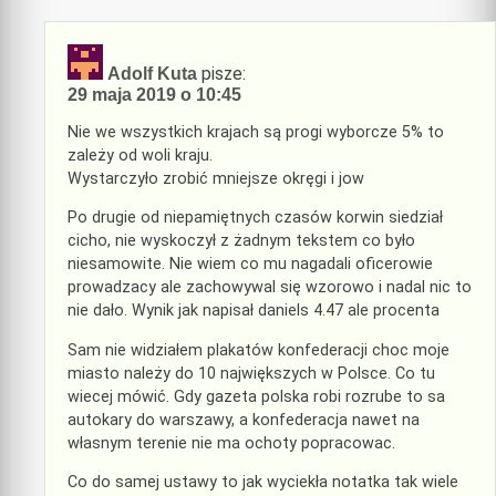
pisze:
Adolf Kuta
29 maja 2019 o 10:45
Nie we wszystkich krajach są progi wyborcze 5% to
zależy od woli kraju.
Wystarczyło zrobić mniejsze okręgi i jow
Po drugie od niepamiętnych czasów korwin siedział
cicho, nie wyskoczył z żadnym tekstem co było
niesamowite. Nie wiem co mu nagadali oficerowie
prowadzacy ale zachowywal się wzorowo i nadal nic to
nie dało. Wynik jak napisał daniels 4.47 ale procenta
Sam nie widziałem plakatów konfederacji choc moje
miasto należy do 10 największych w Polsce. Co tu
wiecej mówić. Gdy gazeta polska robi rozrube to sa
autokary do warszawy, a konfederacja nawet na
własnym terenie nie ma ochoty popracowac.
Co do samej ustawy to jak wyciekła notatka tak wiele