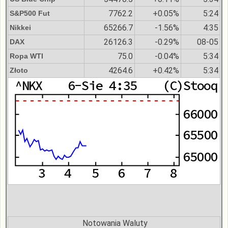
7762.2
+0.05%
5:24
S&P500 Fut
65266.7
-1.56%
4:35
Nikkei
26126.3
-0.29%
08-05
DAX
75.0
-0.04%
5:34
Ropa WTI
4264.6
+0.42%
5:34
Złoto
Notowania Waluty