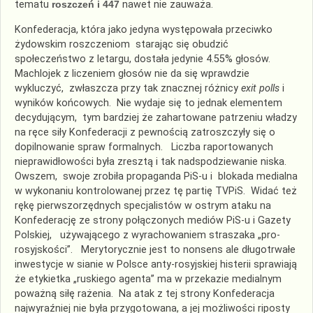
tematu
roszczeń i 447
nawet nie zauważa.
Konfederacja, która jako jedyna występowała przeciwko
żydowskim roszczeniom starając się obudzić
społeczeństwo z letargu, dostała jedynie 4.55% głosów.
Machlojek z liczeniem głosów nie da się wprawdzie
wykluczyć, zwłaszcza przy tak znacznej różnicy
exit polls
i
wyników końcowych. Nie wydaje się to jednak elementem
decydującym, tym bardziej że zahartowane patrzeniu władzy
na ręce siły Konfederacji z pewnością zatroszczyły się o
dopilnowanie spraw formalnych. Liczba raportowanych
nieprawidłowości była zresztą i tak nadspodziewanie niska.
Owszem, swoje zrobiła propaganda PiS-u i blokada medialna
w wykonaniu kontrolowanej przez tę partię TVPiS. Widać też
rękę pierwszorzędnych specjalistów w ostrym ataku na
Konfederację ze strony połączonych mediów PiS-u i Gazety
Polskiej, używającego z wyrachowaniem straszaka „pro-
rosyjskości”. Merytorycznie jest to nonsens ale długotrwałe
inwestycje w sianie w Polsce anty-rosyjskiej histerii sprawiają
że etykietka „ruskiego agenta” ma w przekazie medialnym
poważną siłę rażenia. Na atak z tej strony Konfederacja
najwyraźniej nie była przygotowana, a jej możliwości riposty