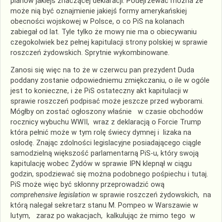
planów jakiejś znaczącej deklaracji. Podejrzewać można że
może nią być oznajmienie jakiejś formy amerykańskiej
obecności wojskowej w Polsce, o co PiS na kolanach
zabiegał od lat. Tyle tylko że mowy nie ma o obiecywaniu
czegokolwiek bez pełnej kapitulacji strony polskiej w sprawie
roszczeń żydowskich. Sprytnie wykombinowane.
Zanosi się więc na to że w czerwcu pan prezydent Duda
poddany zostanie odpowiedniemu zmiękczaniu, o ile w ogóle
jest to konieczne, i że PiS ostateczny akt kapitulacji w
sprawie roszczeń podpisać może jeszcze przed wyborami.
Mógłby on zostać ogłoszony właśnie w czasie obchodów
rocznicy wybuchu WWII, wraz z deklaracją o Forcie Trump
która pełnić może w tym rolę świecy dymnej i lizaka na
osłodę. Znając zdolności legislacyjne posiadającego ciągle
samodzielną większość parlamentarną PiS-u, który swoją
kapitulację wobec Żydów w sprawie IPN klepnął w ciągu
godzin, spodziewać się można podobnego pośpiechu i tutaj.
PiS może więc być skłonny przeprowadzić ową
comprehensive legislation
w sprawie roszczeń żydowskich, na
którą nalegał sekretarz stanu M. Pompeo w Warszawie w
lutym, zaraz po wakacjach, kalkulując że mimo tego w