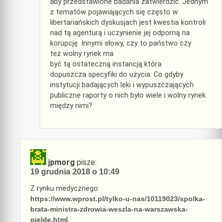
aby przedstawione badania zatwierdzić. Jednym
z tematów pojawiających się często w
libertariańskich dyskusjach jest kwestia kontroli
nad tą agenturą i uczynienie jej odporną na
korupcję. Innymi słowy, czy to państwo czy
też wolny rynek ma
być tą ostateczną instancją która
dopuszcza specyfiki do użycia. Co gdyby
instytucji badających leki i wypuszczających
publiczne raporty o nich było wiele i wolny rynek
między nimi?
jpmorg
pisze:
19 grudnia 2018 o 10:49
Z rynku medycznego
https://www.wprost.pl/tylko-u-nas/10119023/spolka-
brata-ministra-zdrowia-weszla-na-warszawska-
gielde.html