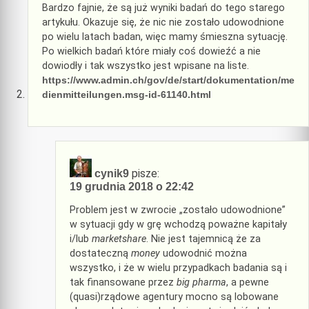
Bardzo fajnie, że są już wyniki badań do tego starego
artykułu. Okazuje się, że nic nie zostało udowodnione
po wielu latach badan, więc mamy śmieszna sytuację.
Po wielkich badań które miały coś dowieźć a nie
dowiodły i tak wszystko jest wpisane na liste.
https://www.admin.ch/gov/de/start/dokumentation/me
dienmitteilungen.msg-id-61140.html
pisze:
cynik9
19 grudnia 2018 o 22:42
Problem jest w zwrocie „zostało udowodnione”
w sytuacji gdy w grę wchodzą poważne kapitały
i/lub
marketshare
. Nie jest tajemnicą że za
dostateczną
money
udowodnić można
wszystko, i że w wielu przypadkach badania są i
tak finansowane przez
big pharma
, a pewne
(quasi)rządowe agentury mocno są lobowane