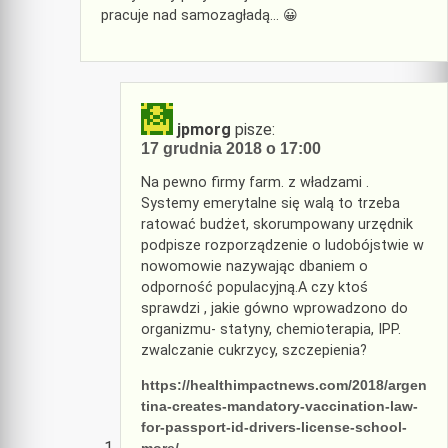
pracuje nad samozagładą… 😀
jpmorg
pisze:
17 grudnia 2018 o 17:00
Na pewno firmy farm. z władzami .
Systemy emerytalne się walą to trzeba
ratować budżet, skorumpowany urzędnik
podpisze rozporządzenie o ludobójstwie w
nowomowie nazywając dbaniem o
odporność populacyjną.A czy ktoś
sprawdzi , jakie gówno wprowadzono do
organizmu- statyny, chemioterapia, IPP.
zwalczanie cukrzycy, szczepienia?
https://healthimpactnews.com/2018/argen
tina-creates-mandatory-vaccination-law-
for-passport-id-drivers-license-school-