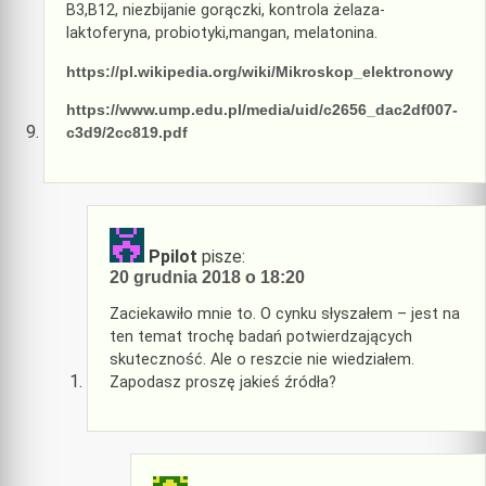
B3,B12, niezbijanie gorączki, kontrola żelaza-
laktoferyna, probiotyki,mangan, melatonina.
https://pl.wikipedia.org/wiki/Mikroskop_elektronowy
https://www.ump.edu.pl/media/uid/c2656_dac2df007-
c3d9/2cc819.pdf
Ppilot
pisze:
20 grudnia 2018 o 18:20
Zaciekawiło mnie to. O cynku słyszałem – jest na
ten temat trochę badań potwierdzających
skuteczność. Ale o reszcie nie wiedziałem.
Zapodasz proszę jakieś źródła?