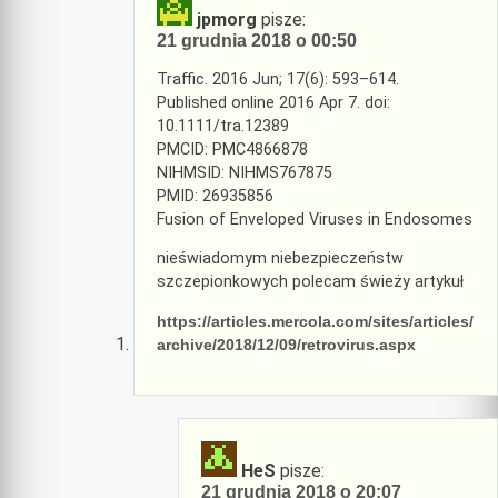
jpmorg
pisze:
21 grudnia 2018 o 00:50
Traffic. 2016 Jun; 17(6): 593–614.
Published online 2016 Apr 7. doi:
10.1111/tra.12389
PMCID: PMC4866878
NIHMSID: NIHMS767875
PMID: 26935856
Fusion of Enveloped Viruses in Endosomes
nieświadomym niebezpieczeństw
szczepionkowych polecam świeży artykuł
https://articles.mercola.com/sites/articles/
archive/2018/12/09/retrovirus.aspx
HeS
pisze:
21 grudnia 2018 o 20:07