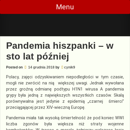
Skip
Menu
to
content
Pandemia hiszpanki – w
sto lat później
Posted on
14 grudnia 2018
by
cynik9
Polacy, zajęci odzyskiwaniem niepodległości w tym czasie,
mogli nie zwrócić na nią większej uwagi. Jednak wywołana
przez groźną odmianę podtypu H1N1 wirusa A pandemia
grypy była jedną z największych wszystkich czasów. Skalą
porównywalna jest jedynie z epidemią „czarnej śmierci”
przeciągającej przez XIV-wieczną Europę.
Pandemia miała tak wysoką śmiertelność że pod koniec WWI
liczba zgonów była większa niż straty wojenne