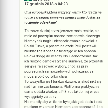
17 grudnia 2018 o 04:23
Unia europejska,ktora wszyscy wiemy kto rzadzi na
to nie zareaguje, poniewaz
niemcy maja dostac za
to ziemie odzyskane
”
To może dzisiaj brzmi jeszcze mało realnie, ale
mnie od początku mocno zastanawia dlaczego
Niemcy tak nagle i niespodziewanie odwołali z
Polski Tuska, a potem na czele PeO postawili
nieudaczną Kopacz otwierając w ten sposób
PiSowi drogę do władzy. No i jednocześnie tak
ich ruszyło demokratyczne sumienie, że przestali
seryjnie fałszować wybory, chociaż przy
poprzednich samorządowych pokazano, że
mogą zrobić co tylko chcą.
To wszystko jest bardzo dziwne, a jakoś nikt się
nad tym nie zastanawia. Platforma praktycznie
sama oddała władzę, a PiS został do niej wręcz
wyciągnięty za uszy.
Nie ma siły aby w tle nie było jakiegoś dealu i coś
musiano w zamian Niemcom zaproponować. I to