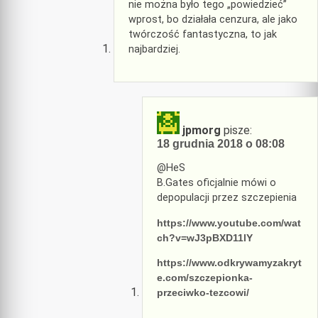
nie można było tego „powiedzieć”
wprost, bo działała cenzura, ale jako
twórczość fantastyczna, to jak
najbardziej.
jpmorg
pisze:
18 grudnia 2018 o 08:08
@HeS
B.Gates oficjalnie mówi o
depopulacji przez szczepienia
https://www.youtube.com/wat
ch?v=wJ3pBXD11lY
https://www.odkrywamyzakryt
e.com/szczepionka-
przeciwko-tezcowi/