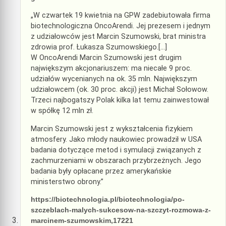
„W czwartek 19 kwietnia na GPW zadebiutowała firma
biotechnologiczna OncoArendi. Jej prezesem i jednym
z udziałowców jest Marcin Szumowski, brat ministra
zdrowia prof. Łukasza Szumowskiego.[…]
W OncoArendi Marcin Szumowski jest drugim
największym akcjonariuszem: ma niecałe 9 proc.
udziałów wycenianych na ok. 35 mln. Największym
udziałowcem (ok. 30 proc. akcji) jest Michał Sołowow.
Trzeci najbogatszy Polak kilka lat temu zainwestował
w spółkę 12 mln zł.
Marcin Szumowski jest z wykształcenia fizykiem
atmosfery. Jako młody naukowiec prowadził w USA
badania dotyczące metod i symulacji związanych z
zachmurzeniami w obszarach przybrzeżnych. Jego
badania były opłacane przez amerykańskie
ministerstwo obrony.”
https://biotechnologia.pl/biotechnologia/po-
szczeblach-malych-sukcesow-na-szczyt-rozmowa-z-
marcinem-szumowskim,17221