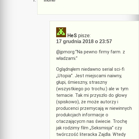
more/
HeS
pisze:
17 grudnia 2018 o 23:57
@jpmorg:”Na pewno firmy farm. z
władzami.”
Oglądnąłem niedawno serial sci-fi
„Utopia”. Jest miejscami naiwny,
głupi, śmieszny, straszny
(wszystkiego po trochu:) ale w tym
temacie. Tak mi przyszło do głowy
(spiskowo), że może autorzy i
producenci przemycają w niewinnych
produkcjach informacje o
otaczającycm nas świecie. Trochę
jak rodzimy film „Seksmisja” czy
twórczość literacka Zajdla. Wtedy