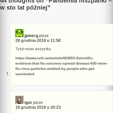
44 thoughts on “
Pandemia hiszpanki –
w sto lat później
”
jpmorg
pisze:
28 grudnia 2018 o 11:58
Tytuł mówi wszystko
https://www.sott.net/article/403653-Scientific-
evidence-that-flu-vaccines-spread-disease-630-more-
flu-virus-particles-emitted-by-people-who-get-
vaccinated
Igor
pisze:
19 grudnia 2018 o 20:23