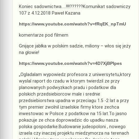
Koniec sadownictwa…..!!!!??????Komunikat sadowniczy
107 z 4.12.2018 Paweł Kazana
https://www.youtube.com/watch?v=fRqEK_npTmU
komentarze pod filmem
Gnijące jabłka w polskim sadzie, miliony – włos się jeży
na głowie!
https://www.youtube.com/watch?v=4D7XjBPIpes
„Ogladalam wypowiedz profesora z uniwersytetu,ktory
wyslal raport do rzadu w ktorym twierdzil ze przy
planowanych podwyzkach pradu i podatkow dla
polskich przedsiebiorcow male i srednie
przedsiebiorstwa upadna w przeciagu 1.5 -2 lat a przy
tym premier zwolnil izraelskie firmy ktore zechca
inwestowac w Polsce z podatkow na 15 lat.To jasno
pokazuje ze chca doprowadzic do upadku nasza
polska gospodarke.Budowanie judeopoloni , nowego
izraela czy inaczej projektu miedzymorza na terenach