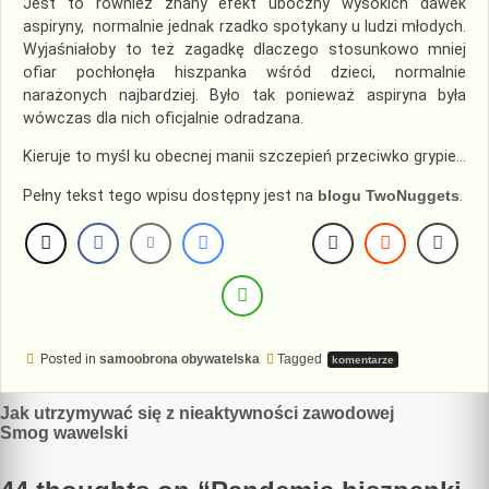
Jest to również znany efekt uboczny wysokich dawek
aspiryny, normalnie jednak rzadko spotykany u ludzi młodych.
Wyjaśniałoby to też zagadkę dlaczego stosunkowo mniej
ofiar pochłonęła hiszpanka wśród dzieci, normalnie
narażonych najbardziej. Było tak ponieważ aspiryna była
wówczas dla nich oficjalnie odradzana.
Kieruje to myśl ku obecnej manii szczepień przeciwko grypie…
Pełny tekst tego wpisu dostępny jest na
blogu TwoNuggets
.
Posted in
samoobrona obywatelska
Tagged
komentarze
Nawigacja
Jak utrzymywać się z nieaktywności zawodowej
Smog wawelski
wpisu