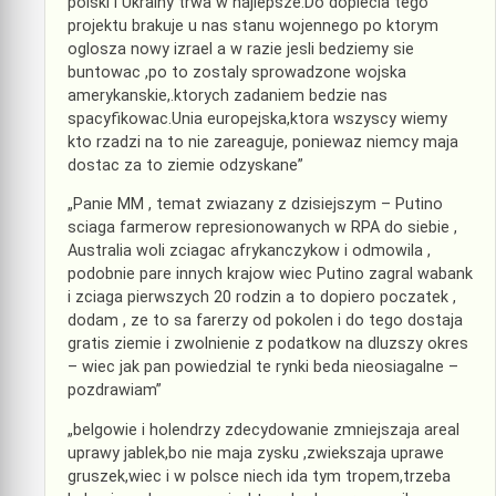
polski i Ukrainy trwa w najlepsze.Do dopiecia tego
projektu brakuje u nas stanu wojennego po ktorym
oglosza nowy izrael a w razie jesli bedziemy sie
buntowac ,po to zostaly sprowadzone wojska
amerykanskie,.ktorych zadaniem bedzie nas
spacyfikowac.Unia europejska,ktora wszyscy wiemy
kto rzadzi na to nie zareaguje, poniewaz niemcy maja
dostac za to ziemie odzyskane ”
„Panie MM , temat zwiazany z dzisiejszym – Putino
sciaga farmerow represionowanych w RPA do siebie ,
Australia woli zciagac afrykanczykow i odmowila ,
podobnie pare innych krajow wiec Putino zagral wabank
i zciaga pierwszych 20 rodzin a to dopiero poczatek ,
dodam , ze to sa farerzy od pokolen i do tego dostaja
gratis ziemie i zwolnienie z podatkow na dluzszy okres
– wiec jak pan powiedzial te rynki beda nieosiagalne –
pozdrawiam ”
„belgowie i holendrzy zdecydowanie zmniejszaja areal
uprawy jablek,bo nie maja zysku ,zwiekszaja uprawe
gruszek,wiec i w polsce niech ida tym tropem,trzeba