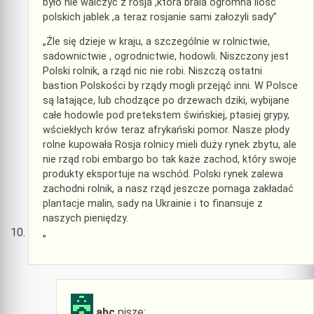
było nie walczyc z rosja ,ktora brala ogromna ilosc
polskich jablek ,a teraz rosjanie sami załozyli sady ”
„Źle się dzieje w kraju, a szczególnie w rolnictwie,
sadownictwie , ogrodnictwie, hodowli. Niszczony jest
Polski rolnik, a rząd nic nie robi. Niszczą ostatni
bastion Polskości by rządy mogli przejąć inni. W Polsce
są latające, lub chodzące po drzewach dziki, wybijane
całe hodowle pod pretekstem świńskiej, ptasiej grypy,
wściekłych krów teraz afrykański pomor. Nasze płody
rolne kupowała Rosja rolnicy mieli duży rynek zbytu, ale
nie rząd robi embargo bo tak każe zachod, który swoje
produkty eksportuje na wschód. Polski rynek zalewa
zachodni rolnik, a nasz rząd jeszcze pomaga zakładać
plantacje malin, sady na Ukrainie i to finansuje z
naszych pieniędzy.
„
abc
pisze: