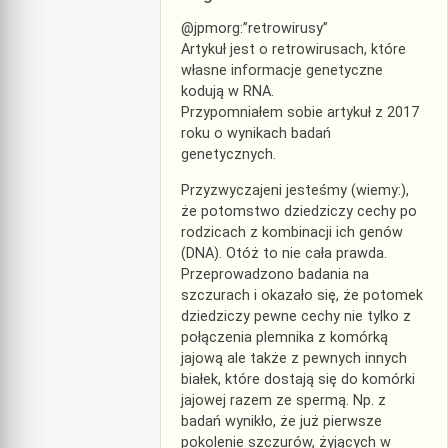
@jpmorg:”retrowirusy”
Artykuł jest o retrowirusach, które
własne informacje genetyczne
kodują w RNA.
Przypomniałem sobie artykuł z 2017
roku o wynikach badań
genetycznych.
Przyzwyczajeni jesteśmy (wiemy:),
że potomstwo dziedziczy cechy po
rodzicach z kombinacji ich genów
(DNA). Otóż to nie cała prawda.
Przeprowadzono badania na
szczurach i okazało się, że potomek
dziedziczy pewne cechy nie tylko z
połączenia plemnika z komórką
jajową ale także z pewnych innych
białek, które dostają się do komórki
jajowej razem ze spermą. Np. z
badań wynikło, że już pierwsze
pokolenie szczurów, żyjących w