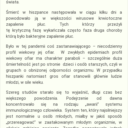
świata.
Śmierć w hiszpance następowała w ciągu kilku dni a
powodowało ją w większości wirusowe krwiotoczne
zapalenie płuc. Tych którzy przeżyli
tę krytyczną fazę wykańczała często faza druga choroby
którą było bakteryjne zapalenie płuc.
Było w tej pandemii coś zastanawiającego – niecodzienny
profil wiekowy jej ofiar. W zwykłych epidemiach profil
wiekowy ofiar ma charakter paraboli – szczególnie duża
śmiertelność jest po stronie dzieci i osób starszych, czyli w
grupach o obniżonej odporności organizmu. W przypadku
hiszpanki natomiast gros ofiar stanowili głównie ludzie
młodzi, w sile wieku.
Szereg studiów starało się to wyjaśnić, długi czas bez
większego powodzenia. Podejrzenie od dawna
koncentrowało się na rodzaju „awarii” systemu
immunologicznego człowieka. System ten, który najsilniejszy
jest normalnie u osób młodych, miałby w jakiś sposób
„przereagować” w zaatakowanym młodym organizmie, w