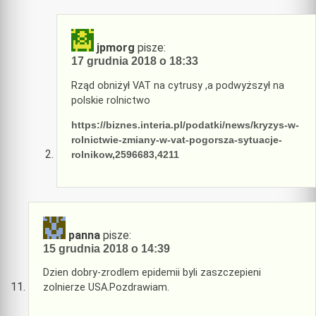
jpmorg
pisze:
17 grudnia 2018 o 18:33
Rząd obniżył VAT na cytrusy ,a podwyższył na
polskie rolnictwo
https://biznes.interia.pl/podatki/news/kryzys-w-
rolnictwie-zmiany-w-vat-pogorsza-sytuacje-
rolnikow,2596683,4211
panna
pisze:
15 grudnia 2018 o 14:39
Dzien dobry-zrodlem epidemii byli zaszczepieni
zolnierze USA.Pozdrawiam.