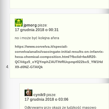
jpmorg
pisze:
17 grudnia 2018 o 00:31
no i może być kolejna afera
https://www.corvelva.it/speciali-
corvelva/analisi/vaccingate-initial-results-on-infanrix-
hexa-chemical-composition.html?fbclid=IwAR20-
QCVdgz5_oYQYmphZAUTHrRUcpmpt022bxS_YW1Hd
X9-d0NZ-GTAlQk
pisze:
cynik9
17 grudnia 2018 o 03:06
Odkrywamy przy okazji że ludzkość masowo