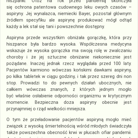
hiszpanki. Otóż na rok przed pandemią skończyła
się ochrona patentowa cudownego leku owych czasów –
aspiryny. Jej wynalazca, niemiecki Bayer, pozostał głównym
źródłem specyfiku ale aspirynę produkować mógł odtąd
każdy a lek stał się tani i powszechnie dostępny.
Aspiryna przede wszystkim obniżała gorączkę, która przy
hiszpance była bardzo wysoka. Współczesna medycyna
wskazuje że wysoka gorączka ma swoją rolę w zwalczaniu
choroby i że jej sztuczne obniżanie niekoniecznie jest
pożądane. Inaczej jednak rzecz wyglądała przed 100 laty.
Pacjentów karmiono wówczas końskimi dawkami aspiryny,
po kilka tabletek w ciągu godziny, i tak przez szereg dni non
stop. Prowadzi to do pewnych działań ubocznych, nie
całkiem wówczas znanych, z których jednym mogło
być właśnie osłabienie odporności organizmu w krytycznym
momencie. Bezpieczna doza aspiryny obecnie jest
przynajmniej o rząd wielkości mniejsza.
O tym że przeładowanie pacjentów aspiryną mogło mieć
związek z wysoką śmiertelnością wśród młodych świadczyła
także powszechna obecność krwi w płucach ofiar pandemii.