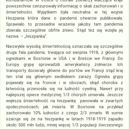
kombatantów. W trosce o morale żołnierzy walczące kraje
powszechnie cenzurowały informację o skali zachorowań i o
śmiertelności. Wyjątkiem była neutralna w tej wojnie
Hiszpania która dane o pandemii otwarcie publikowała.
Sprawiało to przesadne wrażenie jakoby tam pandemia
zbierała szczególnie obfite żniwo. Stąd też się wzięła jej
nazwa – „hiszpanka”.
Niezwykle wysoką śmiertelnością oznaczała się szczególnie
druga fala pandemii, trwająca od sierpnia 1918, z głównymi
ogniskami w Bostonie w USA i w Breście we Francji. Do
Europy grypę sprowadzili amerykańscy żołnierze. Ich
transporty docierały główne do portów we Francji stąd kraj
ten stał się głównym siedliskiem zarazy. Ogniska grypy
pojawiały się na froncie i w obozach, skąd choroba z
łatwością przenosiła się na ludność cywilną. Nawet przy
najlepszej opiece medycznej 1/3 chorych umierała. Jeszcze
większa śmiertelność na hiszpankę panowała w zwartych
społecznościach, jak miasta. W Bostonie na przykład
zachorowało 10% ludności z czego 2/3 zmarło. W sumie
szacuje się że na hiszpankę w latach 1918-1919 zapadło
około 500 mln ludzi, mniej więcej 1/3 populacji ówczesnego