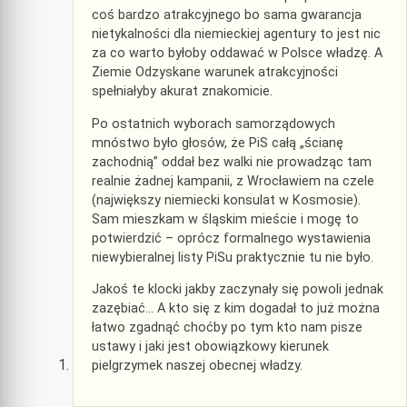
coś bardzo atrakcyjnego bo sama gwarancja
nietykalności dla niemieckiej agentury to jest nic
za co warto byłoby oddawać w Polsce władzę. A
Ziemie Odzyskane warunek atrakcyjności
spełniałyby akurat znakomicie.
Po ostatnich wyborach samorządowych
mnóstwo było głosów, że PiS całą „ścianę
zachodnią” oddał bez walki nie prowadząc tam
realnie żadnej kampanii, z Wrocławiem na czele
(największy niemiecki konsulat w Kosmosie).
Sam mieszkam w śląskim mieście i mogę to
potwierdzić – oprócz formalnego wystawienia
niewybieralnej listy PiSu praktycznie tu nie było.
Jakoś te klocki jakby zaczynały się powoli jednak
zazębiać… A kto się z kim dogadał to już można
łatwo zgadnąć choćby po tym kto nam pisze
ustawy i jaki jest obowiązkowy kierunek
pielgrzymek naszej obecnej władzy.