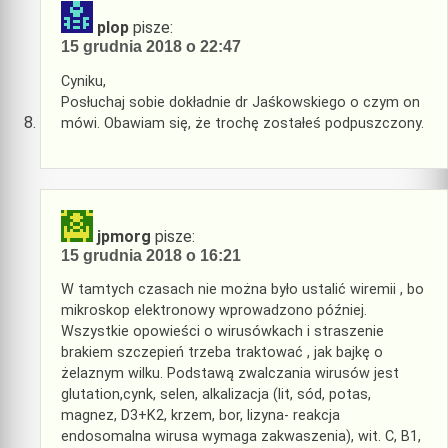
plop
pisze:
15 grudnia 2018 o 22:47
Cyniku,
Posłuchaj sobie dokładnie dr Jaśkowskiego o czym on
mówi. Obawiam się, że trochę zostałeś podpuszczony.
jpmorg
pisze:
15 grudnia 2018 o 16:21
W tamtych czasach nie można było ustalić wiremii , bo
mikroskop elektronowy wprowadzono później.
Wszystkie opowieści o wirusówkach i straszenie
brakiem szczepień trzeba traktować , jak bajkę o
żelaznym wilku. Podstawą zwalczania wirusów jest
glutation,cynk, selen, alkalizacja (lit, sód, potas,
magnez, D3+K2, krzem, bor, lizyna- reakcja
endosomalna wirusa wymaga zakwaszenia), wit. C, B1,