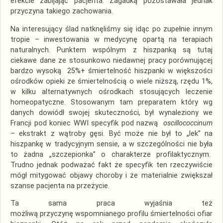
efekcie zabijając pacjenta. Zagadką pozostawała jednak
przyczyna takiego zachowania.
Na interesujący ślad natknęliśmy się idąc po zupełnie innym
tropie – inwestowania w medycynę opartą na terapiach
naturalnych. Punktem wspólnym z hiszpanką są tutaj
ciekawe dane ze stosunkowo niedawnej pracy porównującej
bardzo wysoką 25%+ śmiertelność hiszpanki w większości
ośrodków opieki ze śmiertelnością o wiele niższą, rzędu 1%,
w kilku alternatywnych ośrodkach stosujących leczenie
homeopatyczne. Stosowanym tam preparatem który wg
danych dowiódł swojej skuteczności, był wynaleziony we
Francji pod koniec WWI specyfik pod nazwą
oscillococcinum
– ekstrakt z wątroby gęsi. Być może nie był to „lek” na
hiszpankę w tradycyjnym sensie, a w szczególności nie była
to żadna „szczepionka” o charakterze profilaktycznym.
Trudno jednak podważać fakt że specyfik ten rzeczywiście
mógł mitygować objawy choroby i że materialnie zwiększał
szanse pacjenta na przeżycie.
Ta sama praca wyjaśnia też
możliwą przyczynę wspomnianego profilu śmiertelności ofiar