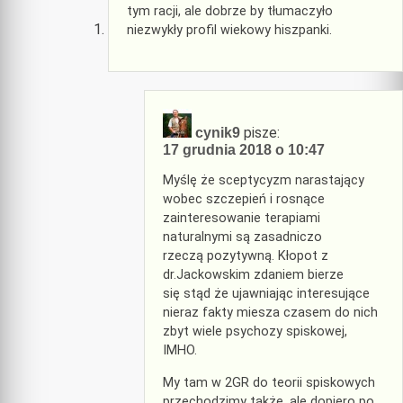
tym racji, ale dobrze by tłumaczyło
niezwykły profil wiekowy hiszpanki.
pisze:
cynik9
17 grudnia 2018 o 10:47
Myślę że sceptycyzm narastający
wobec szczepień i rosnące
zainteresowanie terapiami
naturalnymi są zasadniczo
rzeczą pozytywną. Kłopot z
dr.Jackowskim zdaniem bierze
się stąd że ujawniając interesujące
nieraz fakty miesza czasem do nich
zbyt wiele psychozy spiskowej,
IMHO.
My tam w 2GR do teorii spiskowych
przechodzimy także, ale dopiero po