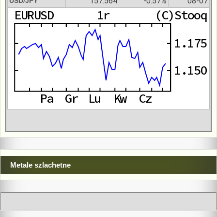
157.564
-0.57%
08-07
USD/JPY
Metale szlachetne