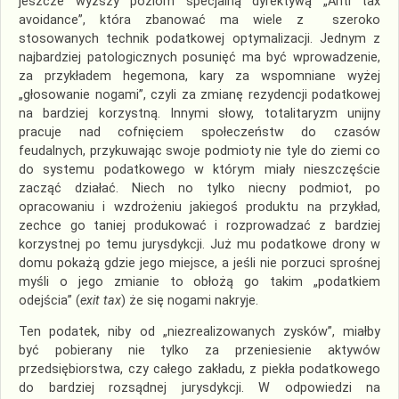
jeszcze wyższy poziom specjalną dyrektywą „Anti tax
avoidance”, która zbanować ma wiele z szeroko
stosowanych technik podatkowej optymalizacji. Jednym z
najbardziej patologicznych posunięć ma być wprowadzenie,
za przykładem hegemona, kary za wspomniane wyżej
„głosowanie nogami”, czyli za zmianę rezydencji podatkowej
na bardziej korzystną. Innymi słowy, totalitaryzm unijny
pracuje nad cofnięciem społeczeństw do czasów
feudalnych, przykuwając swoje podmioty nie tyle do ziemi co
do systemu podatkowego w którym miały nieszczęście
zacząć działać. Niech no tylko niecny podmiot, po
opracowaniu i wzdrożeniu jakiegoś produktu na przykład,
zechce go taniej produkować i rozprowadzać z bardziej
korzystnej po temu jurysdykcji. Już mu podatkowe drony w
domu pokażą gdzie jego miejsce, a jeśli nie porzuci sprośnej
myśli o jego zmianie to obłożą go takim „podatkiem
odejścia” (
exit tax
) że się nogami nakryje.
Ten podatek, niby od „niezrealizowanych zysków”, miałby
być pobierany nie tylko za przeniesienie aktywów
przedsiębiorstwa, czy całego zakładu, z piekła podatkowego
do bardziej rozsądnej jurysdykcji. W odpowiedzi na