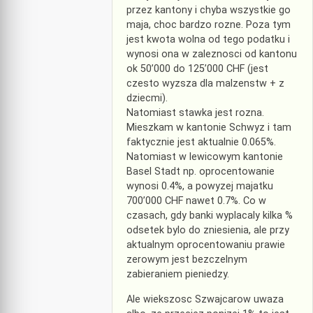
przez kantony i chyba wszystkie go
maja, choc bardzo rozne. Poza tym
jest kwota wolna od tego podatku i
wynosi ona w zaleznosci od kantonu
ok 50’000 do 125’000 CHF (jest
czesto wyzsza dla malzenstw + z
dziecmi).
Natomiast stawka jest rozna.
Mieszkam w kantonie Schwyz i tam
faktycznie jest aktualnie 0.065%.
Natomiast w lewicowym kantonie
Basel Stadt np. oprocentowanie
wynosi 0.4%, a powyzej majatku
700’000 CHF nawet 0.7%. Co w
czasach, gdy banki wyplacaly kilka %
odsetek bylo do zniesienia, ale przy
aktualnym oprocentowaniu prawie
zerowym jest bezczelnym
zabieraniem pieniedzy.
Ale wiekszosc Szwajcarow uwaza