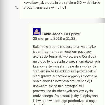
kawalkow jakie ostatnio czytalem-XIX wiek i takie
zrozumienie sprawy ho ho!!!
Takie Jeden Łoś
pisze:
28 sierpnia 2018 o 11:22
Balem sie troche moderatora, wiec tylko
jeden fragment zamiescilem pasujacy
akurat do tematyki wpisu, ale u Coryllusa
na blogu bylo ostatnio wiecej smakowitych
kaskow z tej ksiazki – cale dwa wpisy. Ja
trafilem na te ksiazke przez przypadek w
sieci (prawa autorskie wygasly i mozna ja
sobie znalezc bez problemu w necie) i
ubawilem sie setnie czytajac to i
porownujac do obecnych realiow zycia
codziennego. Po prostu jakby ci opisywani
lichwiarze wiadomego pochodzenia nagle