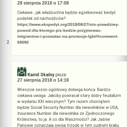
28 sierpnia 2018 o 17:08
Ciekawe , jak władzuchna będzie egzekwować kiedyś
podatek od nachodźców?
https://www.ekspedyt.org/2018/08/27/oto-prawdziwy-
powod-dla-ktorego-pis-bedzie-przyjmowac-
imigrantow-i-pozwalac-na-promocje-lgbt/#comment-
69090
Kamil Skalny
pisze:
27 sierpnia 2018 o 14:16
Wreszcie sezon ogórkowy dobiega końca. Bardzo
ciekawa uwaga. Jakoby powracał stary dobry feudalizm
w wydaniu XXI wiecznym? Tym razem chomątem
będzie Social Security Number dla niewolników w USA,
Insurance Number dla niewolnika ze Zjednoczonego
Królestwa, to ja. A co dla Waszmości? Jak Jaśnie
Panowie oznaczają swoją trzodę w tym cudnym kraku