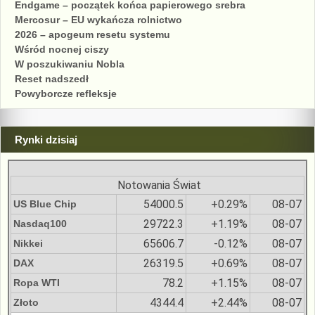
Endgame – początek końca papierowego srebra
Mercosur – EU wykańcza rolnictwo
2026 – apogeum resetu systemu
Wśród nocnej ciszy
W poszukiwaniu Nobla
Reset nadszedł
Powyborcze refleksje
Rynki dzisiaj
Notowania Świat
54000.5
+0.29%
08-07
US Blue Chip
29722.3
+1.19%
08-07
Nasdaq100
65606.7
-0.12%
08-07
Nikkei
26319.5
+0.69%
08-07
DAX
78.2
+1.15%
08-07
Ropa WTI
4344.4
+2.44%
08-07
Złoto