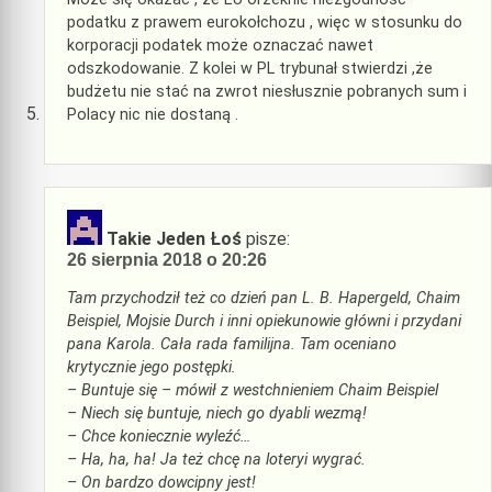
podatku z prawem eurokołchozu , więc w stosunku do
korporacji podatek może oznaczać nawet
odszkodowanie. Z kolei w PL trybunał stwierdzi ,że
budżetu nie stać na zwrot niesłusznie pobranych sum i
Polacy nic nie dostaną .
Takie Jeden Łoś
pisze:
26 sierpnia 2018 o 20:26
Tam przychodził też co dzień pan L. B. Hapergeld, Chaim
Beispiel, Mojsie Durch i inni opiekunowie główni i przydani
pana Karola. Cała rada familijna. Tam oceniano
krytycznie jego postępki.
– Buntuje się – mówił z westchnieniem Chaim Beispiel
– Niech się buntuje, niech go dyabli wezmą!
– Chce koniecznie wyleźć…
– Ha, ha, ha! Ja też chcę na loteryi wygrać.
– On bardzo dowcipny jest!