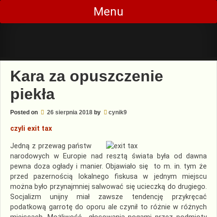
Skip
Menu
to
content
Kara za opuszczenie
piekła
Posted on
26 sierpnia 2018
by
cynik9
czyli exit tax
Jedną z przewag państw
narodowych w Europie nad resztą świata była od dawna
pewna doza ogłady i manier. Objawiało się to m. in. tym że
przed pazernością lokalnego fiskusa w jednym miejscu
można było przynajmniej salwować się ucieczką do drugiego.
Socjalizm unijny miał zawsze tendencję przykręcać
podatkową garrotę do oporu ale czynił to różnie w różnych