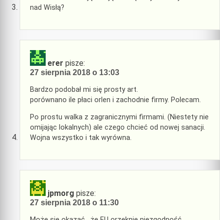
nad Wisłą?
erer
pisze:
27 sierpnia 2018 o 13:03
Bardzo podobał mi się prosty art.
porównano ile płaci orlen i zachodnie firmy. Polecam.
Po prostu walka z zagranicznymi firmami. (Niestety nie
omijając lokalnych) ale czego chcieć od nowej sanacji.
Wojna wszystko i tak wyrówna.
jpmorg
pisze:
27 sierpnia 2018 o 11:30
Może się okazać , że EU orzeknie niezgodność