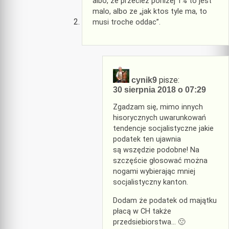
albo, ze przeciez ponizej 1% to jest
malo, albo ze „jak ktos tyle ma, to
musi troche oddac”.
pisze:
cynik9
30 sierpnia 2018 o 07:29
Zgadzam się, mimo innych
hisorycznych uwarunkowań
tendencje socjalistyczne jakie
podatek ten ujawnia
są wszędzie podobne! Na
szczęście głosować można
nogami wybierając mniej
socjalistyczny kanton.
Dodam że podatek od majątku
płacą w CH także
przedsiebiorstwa… 🙁