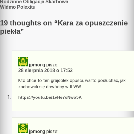
Nawigacja
Rodzinne Obligacje Skarbowe
Widmo Polexitu
wpisu
19 thoughts on “
Kara za opuszczenie
piekła
”
jpmorg
pisze:
28 sierpnia 2018 o 17:52
Kto chce to ten grajdołek opuści, warto posłuchać, jak
zachowali się dowódcy w II WW.
https://youtu.be/1vHe7cNwo5A
jpmorg
pisze: