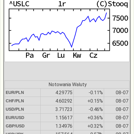
Notowania Waluty
4.29775
-0.11%
08-07
EUR/PLN
4.60292
+0.15%
08-07
CHF/PLN
3.71723
-0.46%
08-07
USD/PLN
1.15617
+0.36%
08-07
EUR/USD
1.34976
+0.32%
08-07
GBP/USD