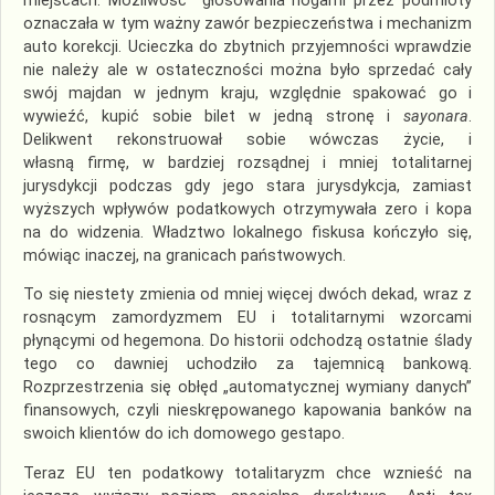
miejscach. Możliwość głosowania nogami przez podmioty
oznaczała w tym ważny zawór bezpieczeństwa i mechanizm
auto korekcji. Ucieczka do zbytnich przyjemności wprawdzie
nie należy ale w ostateczności można było sprzedać cały
swój majdan w jednym kraju, względnie spakować go i
wywieźć, kupić sobie bilet w jedną stronę i
sayonara
.
Delikwent rekonstruował sobie wówczas życie, i
własną firmę, w bardziej rozsądnej i mniej totalitarnej
jurysdykcji podczas gdy jego stara jurysdykcja, zamiast
wyższych wpływów podatkowych otrzymywała zero i kopa
na do widzenia. Władztwo lokalnego fiskusa kończyło się,
mówiąc inaczej, na granicach państwowych.
To się niestety zmienia od mniej więcej dwóch dekad, wraz z
rosnącym zamordyzmem EU i totalitarnymi wzorcami
płynącymi od hegemona. Do historii odchodzą ostatnie ślady
tego co dawniej uchodziło za tajemnicą bankową.
Rozprzestrzenia się obłęd „automatycznej wymiany danych”
finansowych, czyli nieskrępowanego kapowania banków na
swoich klientów do ich domowego gestapo.
Teraz EU ten podatkowy totalitaryzm chce wznieść na