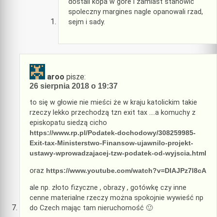
dostali kopa w gore i zamiast stanowic
spoleczny margines nagle opanowali rzad,
sejm i sady.
aroo
pisze:
26 sierpnia 2018 o 19:37
to się w głowie nie mieści że w kraju katolickim takie
rzeczy lekko przechodzą tzn exit tax ….a komuchy z
episkopatu siedzą cicho
https://www.rp.pl/Podatek-dochodowy/308259985-
Exit-tax-Ministerstwo-Finansow-ujawnilo-projekt-
ustawy-wprowadzajacej-tzw-podatek-od-wyjscia.html
oraz
https://www.youtube.com/watch?v=DIAJPz7l8cA
ale np. złoto fizyczne , obrazy , gotówkę czy inne
cenne materialne rzeczy można spokojnie wywieść np
do Czech mając tam nieruchomość 🙂