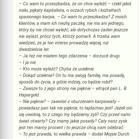
– Co wam to przeszkadza, że on chce wyleźć – rzekł jakiś
niski, pękaty kapitalista, o oczach rybich i kształtach
spasionego karpia. – Co wam to przeszkadza? Z moich
klientów, a mam ich niezłą paczkę, nie ma ani jednego,
który by nie chciał wyleźć, ale dotychczas żaden jeszcze
nie wylazł, prócz tych, którzy pomarli. A trzeba wam
wiedzieć, że ja ten interes prowadzę więcej, niż
dwadzieścia lat.
– Ja też nie miałem tego zdarzenia – dorzucił drugi.
– I ja nie.
– Kto może wyleźć? Chyba że ucieknie.
– Dokąd ucieknie? On tu ma swoją familię, ma posadę,
sposób do życia, a gdzie indziej, co będzie robił?
– Zawsze to z jego strony nie pięknie – wtrącił pan L. B.
Hapergeld.
– Nie pięknie? – zawołał z oburzeniem karpiowaty –
powiadasz pan tak nie pięknie, to łajdactwo jest! Jeżeli oni
się uwolnią, to z czego my będziemy żyli? Czy przed nami
świat otwarty? Czy mamy jakie posady? Cały nasz zysk
jest ten marny procent i to jeszcze chcą nam odebrać.
– To jest prawda, to wielka prawda – dodał Mojsie Durch