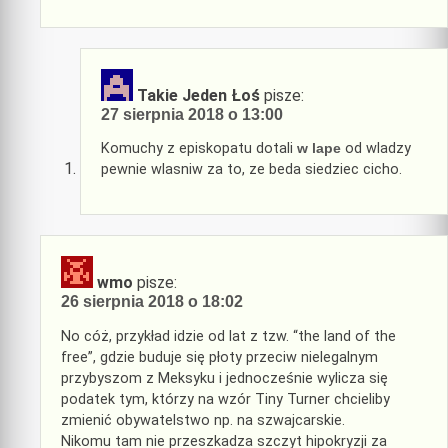
Takie Jeden Łoś
pisze:
27 sierpnia 2018 o 13:00
Komuchy z episkopatu dotali
w lape
od wladzy
pewnie wlasniw za to, ze beda siedziec cicho.
wmo
pisze:
26 sierpnia 2018 o 18:02
No cóż, przykład idzie od lat z tzw. “the land of the
free”, gdzie buduje się płoty przeciw nielegalnym
przybyszom z Meksyku i jednocześnie wylicza się
podatek tym, którzy na wzór Tiny Turner chcieliby
zmienić obywatelstwo np. na szwajcarskie.
Nikomu tam nie przeszkadza szczyt hipokryzji za