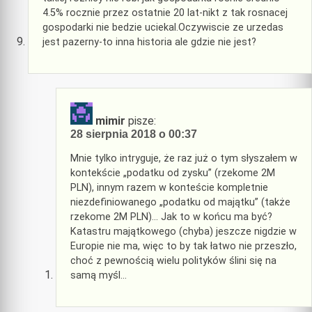
4.5% rocznie przez ostatnie 20 lat-nikt z tak rosnacej
gospodarki nie bedzie uciekal.Oczywiscie ze urzedas
jest pazerny-to inna historia ale gdzie nie jest?
mimir
pisze:
28 sierpnia 2018 o 00:37
Mnie tylko intryguje, że raz już o tym słyszałem w
kontekście „podatku od zysku” (rzekome 2M
PLN), innym razem w konteście kompletnie
niezdefiniowanego „podatku od majątku” (także
rzekome 2M PLN)… Jak to w końcu ma być?
Katastru majątkowego (chyba) jeszcze nigdzie w
Europie nie ma, więc to by tak łatwo nie przeszło,
choć z pewnością wielu polityków ślini się na
samą myśl…