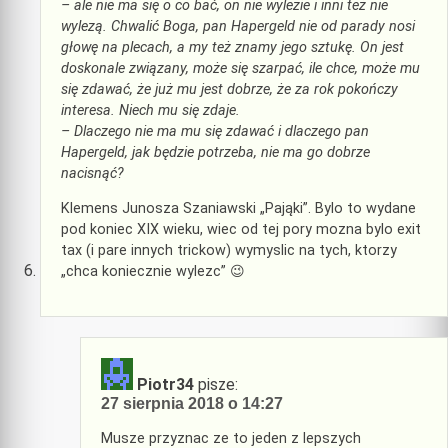
– ale nie ma się o co bać, on nie wylezie i inni też nie
wylezą. Chwalić Boga, pan Hapergeld nie od parady nosi
głowę na plecach, a my też znamy jego sztukę. On jest
doskonale związany, może się szarpać, ile chce, może mu
się zdawać, że już mu jest dobrze, że za rok pokończy
interesa. Niech mu się zdaje.
– Dlaczego nie ma mu się zdawać i dlaczego pan
Hapergeld, jak będzie potrzeba, nie ma go dobrze
nacisnąć?
Klemens Junosza Szaniawski „Pająki”. Bylo to wydane
pod koniec XIX wieku, wiec od tej pory mozna bylo exit
tax (i pare innych trickow) wymyslic na tych, ktorzy
„chca koniecznie wylezc” 😉
Piotr34
pisze:
27 sierpnia 2018 o 14:27
Musze przyznac ze to jeden z lepszych