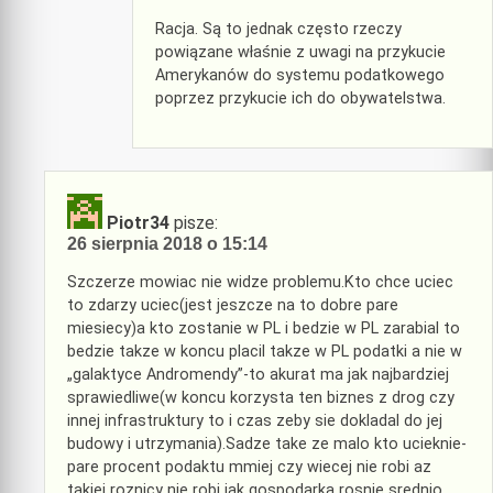
Racja. Są to jednak często rzeczy
powiązane właśnie z uwagi na przykucie
Amerykanów do systemu podatkowego
poprzez przykucie ich do obywatelstwa.
Piotr34
pisze:
26 sierpnia 2018 o 15:14
Szczerze mowiac nie widze problemu.Kto chce uciec
to zdarzy uciec(jest jeszcze na to dobre pare
miesiecy)a kto zostanie w PL i bedzie w PL zarabial to
bedzie takze w koncu placil takze w PL podatki a nie w
„galaktyce Andromendy”-to akurat ma jak najbardziej
sprawiedliwe(w koncu korzysta ten biznes z drog czy
innej infrastruktury to i czas zeby sie dokladal do jej
budowy i utrzymania).Sadze take ze malo kto ucieknie-
pare procent podaktu mmiej czy wiecej nie robi az
takiej roznicy nie robi jak gospodarka rosnie srednio