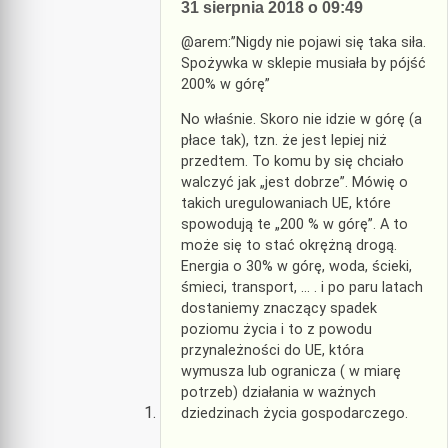
31 sierpnia 2018 o 09:49
@arem:”Nigdy nie pojawi się taka siła.
Spożywka w sklepie musiała by pójść
200% w górę”
No właśnie. Skoro nie idzie w górę (a
płace tak), tzn. że jest lepiej niż
przedtem. To komu by się chciało
walczyć jak „jest dobrze”. Mówię o
takich uregulowaniach UE, które
spowodują te „200 % w górę”. A to
może się to stać okrężną drogą.
Energia o 30% w górę, woda, ścieki,
śmieci, transport, … . i po paru latach
dostaniemy znaczący spadek
poziomu życia i to z powodu
przynależności do UE, która
wymusza lub ogranicza ( w miarę
potrzeb) działania w ważnych
dziedzinach życia gospodarczego.