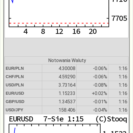
Notowania Waluty
4.30008
-0.06%
1:16
EUR/PLN
4.59290
-0.06%
1:16
CHF/PLN
3.73164
-0.08%
1:16
USD/PLN
1.15233
+0.02%
1:16
EUR/USD
1.34537
-0.01%
1:16
GBP/USD
158.406
-0.04%
1:16
USD/JPY