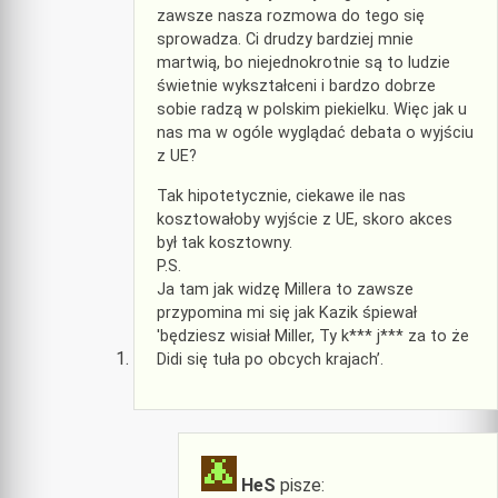
zawsze nasza rozmowa do tego się
sprowadza. Ci drudzy bardziej mnie
martwią, bo niejednokrotnie są to ludzie
świetnie wykształceni i bardzo dobrze
sobie radzą w polskim piekielku. Więc jak u
nas ma w ogóle wyglądać debata o wyjściu
z UE?
Tak hipotetycznie, ciekawe ile nas
kosztowałoby wyjście z UE, skoro akces
był tak kosztowny.
P.S.
Ja tam jak widzę Millera to zawsze
przypomina mi się jak Kazik śpiewał
'będziesz wisiał Miller, Ty k*** j*** za to że
Didi się tuła po obcych krajach’.
HeS
pisze: