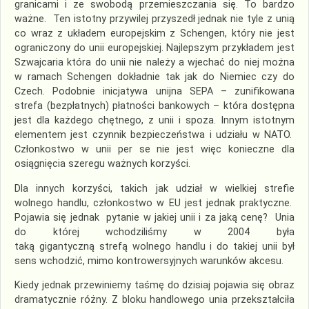
granicami i ze swobodą przemieszczania się. To bardzo
ważne. Ten istotny przywilej przyszedł jednak nie tyle z unią
co wraz z układem europejskim z Schengen, który nie jest
ograniczony do unii europejskiej. Najlepszym przykładem jest
Szwajcaria która do unii nie należy a wjechać do niej można
w ramach Schengen dokładnie tak jak do Niemiec czy do
Czech. Podobnie inicjatywa unijna SEPA – zunifikowana
strefa (bezpłatnych) płatności bankowych – która dostępna
jest dla każdego chętnego, z unii i spoza. Innym istotnym
elementem jest czynnik bezpieczeństwa i udziału w NATO.
Członkostwo w unii per se nie jest więc konieczne dla
osiągnięcia szeregu ważnych korzyści.
Dla innych korzyści, takich jak udział w wielkiej strefie
wolnego handlu, członkostwo w EU jest jednak praktyczne.
Pojawia się jednak pytanie w jakiej unii i za jaką cenę? Unia
do której wchodziliśmy w 2004 była
taką gigantyczną strefą wolnego handlu i do takiej unii był
sens wchodzić, mimo kontrowersyjnych warunków akcesu.
Kiedy jednak przewiniemy taśmę do dzisiaj pojawia się obraz
dramatycznie różny. Z bloku handlowego unia przekształciła