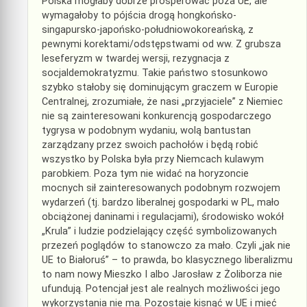
Polska mogłaby dobrze prosperować poza UE, ale
wymagałoby to pójścia drogą hongkońsko-
singapursko-japońsko-południowokoreańską, z
pewnymi korektami/odstępstwami od ww. Z grubsza
leseferyzm w twardej wersji, rezygnacja z
socjaldemokratyzmu. Takie państwo stosunkowo
szybko stałoby się dominującym graczem w Europie
Centralnej, zrozumiałe, że nasi „przyjaciele” z Niemiec
nie są zainteresowani konkurencją gospodarczego
tygrysa w podobnym wydaniu, wolą bantustan
zarządzany przez swoich pachołów i będą robić
wszystko by Polska była przy Niemcach kulawym
parobkiem. Poza tym nie widać na horyzoncie
mocnych sił zainteresowanych podobnym rozwojem
wydarzeń (tj. bardzo liberalnej gospodarki w PL, mało
obciążonej daninami i regulacjami), środowisko wokół
„Krula” i ludzie podzielający część symbolizowanych
przezeń poglądów to stanowczo za mało. Czyli „jak nie
UE to Białoruś” – to prawda, bo klasycznego liberalizmu
to nam nowy Mieszko I albo Jarosław z Żoliborza nie
ufundują. Potencjał jest ale realnych możliwości jego
wykorzystania nie ma. Pozostaje kisnąć w UE i mieć