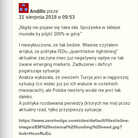
Andillo
pisze:
31 sierpnia 2018 o 09:53
„Nigdy nie pojawi się taka siła. Spożywka w sklepie
musiała by pójść 200% w górę.”
I niewykluczone, ze tak bedzie. Wlasnie czytalem
artykul, ze polityka FEDu „quantitative tightening”
aktualnie zaczyna miec juz negatywny wplyw na tak
zwane emerging markets. Zadluzenie i deficyt
pogarszaja sytuacje.
Analiza wykazala, ze owszem Turcja jest w najgorszej
sytuacji (co widac juz po ich walucie w ostatnich
miesiacach), ale Polska niestety wcale nie jest tak
daleko.
A polityka rozdawania pieniedzy (ktorych nie ma) przez
aktualny rzad, tylko przyspieszy sytuacje.
https://www.zerohedge.com/sites/default/files/inline-
images/EM%20external%20funding%20need.jpg?
itok=HxscRuEo