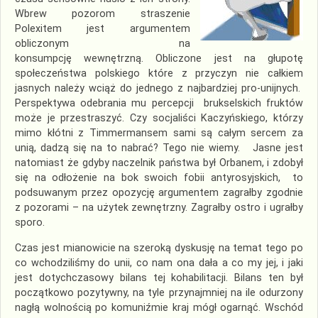
Wbrew pozorom straszenie
Polexitem jest argumentem
obliczonym na
konsumpcję wewnętrzną. Obliczone jest na głupotę
społeczeństwa polskiego które z przyczyn nie całkiem
jasnych należy wciąż do jednego z najbardziej pro-unijnych.
Perspektywa odebrania mu percepcji brukselskich fruktów
może je przestraszyć. Czy socjaliści Kaczyńskiego, którzy
mimo kłótni z Timmermansem sami są całym sercem za
unią, dadzą się na to nabrać? Tego nie wiemy. Jasne jest
natomiast że gdyby naczelnik państwa był Orbanem, i zdobył
się na odłożenie na bok swoich fobii antyrosyjskich, to
podsuwanym przez opozycję argumentem zagrałby zgodnie
z pozorami – na użytek zewnętrzny. Zagrałby ostro i ugrałby
sporo.
Czas jest mianowicie na szeroką dyskusję na temat tego po
co wchodziliśmy do unii, co nam ona dała a co my jej, i jaki
jest dotychczasowy bilans tej kohabilitacji. Bilans ten był
początkowo pozytywny, na tyle przynajmniej na ile odurzony
nagłą wolnością po komuniźmie kraj mógł ogarnąć. Wschód