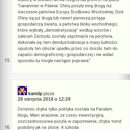
Tiananmen w Pekinie. Chiny poszły inną drogą niż
ówczesne państwa Europy Środkowo-Wschodniej. Dziś
Chiny są już drugą lub nawet pierwszą potęga
gospodarczą świata, a państwa bloku wschodniego,
które wybrały „demokratyzację” według wzorów i
zaleceń Zachodu zostały zepchnięte na peryferia;
dokonała się tam deindustrializacja a masy ludności
opuściły ten obszar upadku przez co doszło tam do
zapaści demograficznej i gospodarczej i nie widać
sposobu by mogła nastąpić poprawa.”
kamilp
pisze:
28 sierpnia 2018 o 12:29
Ostatnio chyba tylko polityka zostala na Panskim
blogu. Mam wrazenie, ze czesc inwestycyjna,
oszczednosciowa poszla w zapomnienie, chyba trend
podobny jak na zlocie. A szkoda.