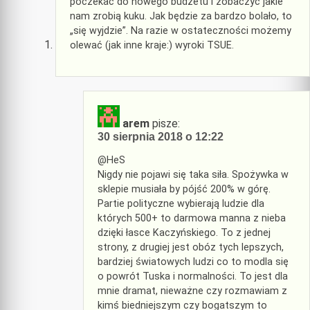
poczekać do nowego budżetu i zobaczyć jakie
nam zrobią kuku. Jak będzie za bardzo bolało, to
„się wyjdzie”. Na razie w ostateczności możemy
olewać (jak inne kraje:) wyroki TSUE.
arem
pisze:
30 sierpnia 2018 o 12:22
@HeS
Nigdy nie pojawi się taka siła. Spożywka w
sklepie musiała by pójść 200% w górę.
Partie polityczne wybierają ludzie dla
których 500+ to darmowa manna z nieba
dzięki łasce Kaczyńskiego. To z jednej
strony, z drugiej jest obóz tych lepszych,
bardziej światowych ludzi co to modla się
o powrót Tuska i normalności. To jest dla
mnie dramat, nieważne czy rozmawiam z
kimś biedniejszym czy bogatszym to