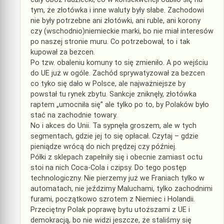
tym, że złotówka i inne waluty były słabe. Zachodowi
nie były potrzebne ani złotówki, ani ruble, ani korony
czy (wschodnio)niemieckie marki, bo nie miał interesów
po naszej stronie muru. Co potrzebował, to i tak
kupował za bezcen.
Po tzw. obaleniu komuny to się zmieniło. A po wejściu
do UE już w ogóle. Zachód sprywatyzował za bezcen
co tyko się dało w Polsce, ale najważniejsze by
powstał tu rynek zbytu. Sankcje zniknęły, złotówka
raptem „umocniła się” ale tylko po to, by Polaków było
stać na zachodnie towary.
No i akces do Unii. Ta sypnęła groszem, ale w tych
segmentach, gdzie jej to się opłacał. Czytaj – gdzie
pieniądze wrócą do nich prędzej czy później.
Półki z sklepach zapełniły się i obecnie zamiast octu
stoi na nich Coca-Cola i czipsy. Do tego postęp
technologiczny. Nie pierzemy już we Franiach tylko w
automatach, nie jeździmy Maluchami, tylko zachodnimi
furami, początkowo szrotem z Niemiec i Holandii.
Przeciętny Polak poprawę bytu utoższami z UE i
demokracją, bo nie widzi jeszcze, że staliśmy się