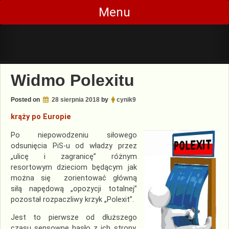
Skip
Menu
to
content
Widmo Polexitu
Posted on
28 sierpnia 2018
by
cynik9
krąży po Europie
Po niepowodzeniu siłowego
odsunięcia PiS-u od władzy przez
„ulicę i zagranicę” różnym
resortowym dzieciom będącym jak
można się zorientować główną
siłą napędową „opozycji totalnej”
pozostał rozpaczliwy krzyk „Polexit”.
Jest to pierwsze od dłuższego
czasu sensowne hasło z ich strony.