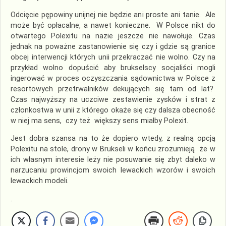
Odcięcie pępowiny unijnej nie będzie ani proste ani tanie. Ale
może być opłacalne, a nawet konieczne. W Polsce nikt do
otwartego Polexitu na nazie jeszcze nie nawołuje. Czas
jednak na poważne zastanowienie się czy i gdzie są granice
obcej interwencji których unii przekraczać nie wolno. Czy na
przykład wolno dopuścić aby brukselscy socjaliści mogli
ingerować w proces oczyszczania sądownictwa w Polsce z
resortowych przetrwalników dekujących się tam od lat?
Czas najwyższy na uczciwe zestawienie zysków i strat z
członkostwa w unii z którego okaże się czy dalsza obecność
w niej ma sens, czy też większy sens miałby Polexit.
Jest dobra szansa na to że dopiero wtedy, z realną opcją
Polexitu na stole, drony w Brukseli w końcu zrozumieją że w
ich własnym interesie leży nie posuwanie się zbyt daleko w
narzucaniu prowincjom swoich lewackich wzorów i swoich
lewackich modeli.
.