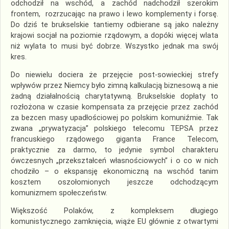
odchodził na wschód, a zachód nadchodził szerokim
frontem, rozrzucając na prawo i lewo komplementy i forsę.
Do dziś te brukselskie tantiemy odbierane są jako należny
krajowi socjał na poziomie rządowym, a dopóki więcej wlata
niż wylata to musi być dobrze. Wszystko jednak ma swój
kres.
Do niewielu dociera że przejęcie post-sowieckiej strefy
wpływów przez Niemcy było zimną kalkulacją biznesową a nie
żadną działalnością charytatywną. Brukselskie dopłaty to
rozłożona w czasie kompensata za przejęcie przez zachód
za bezcen masy upadłościowej po polskim komuniźmie. Tak
zwana „prywatyzacja” polskiego telecomu TEPSA przez
francuskiego rządowego giganta France Telecom,
praktycznie za darmo, to jedynie symbol charakteru
ówczesnych „przekształceń własnościowych” i o co w nich
chodziło – o ekspansję ekonomiczną na wschód tanim
kosztem oszołomionych jeszcze odchodzącym
komunizmem społeczeństw.
Większość Polaków, z kompleksem długiego
komunistycznego zamknięcia, wiąże EU głównie z otwartymi