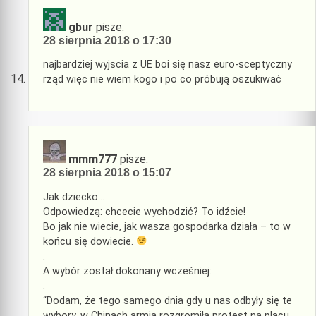
gbur
pisze:
28 sierpnia 2018 o 17:30
najbardziej wyjscia z UE boi się nasz euro-sceptyczny
rząd więc nie wiem kogo i po co próbują oszukiwać
mmm777
pisze:
28 sierpnia 2018 o 15:07
Jak dziecko…
Odpowiedzą: chcecie wychodzić? To idźcie!
Bo jak nie wiecie, jak wasza gospodarka działa – to w
końcu się dowiecie.
.
A wybór został dokonany wcześniej:
.
“Dodam, że tego samego dnia gdy u nas odbyły się te
wybory, w Chinach armia rozgromiła protest na placu