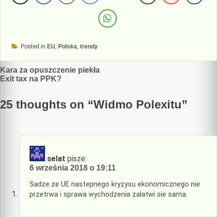
Posted in
EU
,
Polska
,
trendy
Nawigacja
Kara za opuszczenie piekła
Exit tax na PPK?
wpisu
25 thoughts on “
Widmo Polexitu
”
selat
pisze:
6 września 2018 o 19:11
Sadze ze UE nastepnego kryzysu ekonomicznego nie
przetrwa i sprawa wychodzenia zalatwi sie sama.