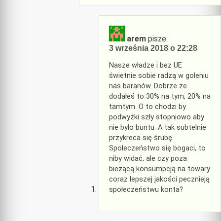
arem
pisze:
3 września 2018 o 22:28
Nasze władze i bez UE
świetnie sobie radzą w goleniu
nas baranów. Dobrze ze
dodałeś to 30% na tym, 20% na
tamtym. O to chodzi by
podwyżki szły stopniowo aby
nie było buntu. A tak subtelnie
przykreca się śrubę.
Społeczeństwo się bogaci, to
niby widać, ale czy poza
bieżącą konsumpcją na towary
coraz lepszej jakości pecznieją
społeczeństwu konta?