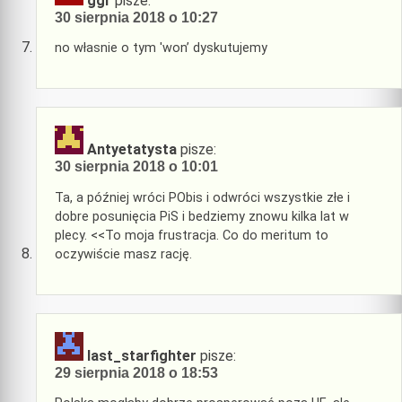
ggr
pisze:
30 sierpnia 2018 o 10:27
no własnie o tym 'won’ dyskutujemy
Antyetatysta
pisze:
30 sierpnia 2018 o 10:01
Ta, a później wróci PObis i odwróci wszystkie złe i
dobre posunięcia PiS i bedziemy znowu kilka lat w
plecy. <<To moja frustracja. Co do meritum to
oczywiście masz rację.
last_starfighter
pisze:
29 sierpnia 2018 o 18:53