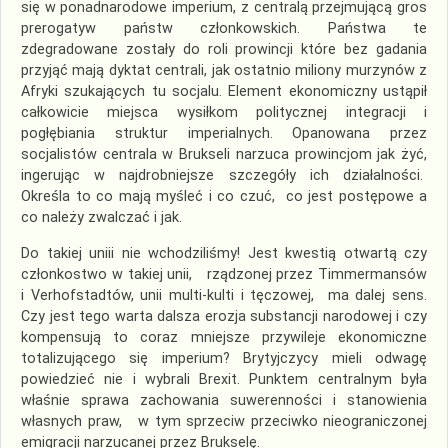
się w ponadnarodowe imperium, z centralą przejmującą gros
prerogatyw państw członkowskich. Państwa te
zdegradowane zostały do roli prowincji które bez gadania
przyjąć mają dyktat centrali, jak ostatnio miliony murzynów z
Afryki szukających tu socjalu. Element ekonomiczny ustąpił
całkowicie miejsca wysiłkom politycznej integracji i
pogłębiania struktur imperialnych. Opanowana przez
socjalistów centrala w Brukseli narzuca prowincjom jak żyć,
ingerując w najdrobniejsze szczegóły ich działalności.
Określa to co mają myśleć i co czuć, co jest postępowe a
co należy zwalczać i jak.
Do takiej uniii nie wchodziliśmy! Jest kwestią otwartą czy
członkostwo w takiej unii, rządzonej przez Timmermansów
i Verhofstadtów, unii multi-kulti i tęczowej, ma dalej sens.
Czy jest tego warta dalsza erozja substancji narodowej i czy
kompensują to coraz mniejsze przywileje ekonomiczne
totalizującego się imperium? Brytyjczycy mieli odwagę
powiedzieć nie i wybrali Brexit. Punktem centralnym była
właśnie sprawa zachowania suwerenności i stanowienia
własnych praw, w tym sprzeciw przeciwko nieograniczonej
emigracji narzucanej przez Brukselę.