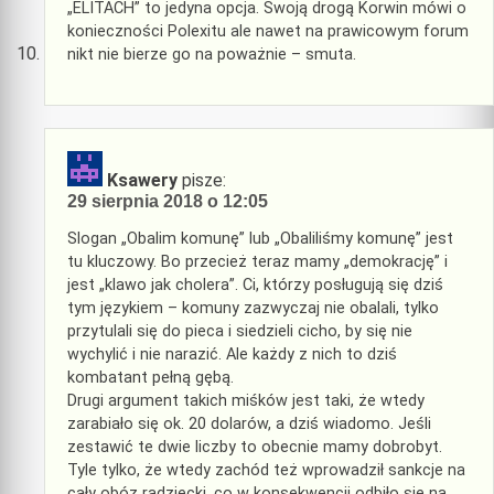
„ELITACH” to jedyna opcja. Swoją drogą Korwin mówi o
konieczności Polexitu ale nawet na prawicowym forum
nikt nie bierze go na poważnie – smuta.
Ksawery
pisze:
29 sierpnia 2018 o 12:05
Slogan „Obalim komunę” lub „Obaliliśmy komunę” jest
tu kluczowy. Bo przecież teraz mamy „demokrację” i
jest „klawo jak cholera”. Ci, którzy posługują się dziś
tym językiem – komuny zazwyczaj nie obalali, tylko
przytulali się do pieca i siedzieli cicho, by się nie
wychylić i nie narazić. Ale każdy z nich to dziś
kombatant pełną gębą.
Drugi argument takich miśków jest taki, że wtedy
zarabiało się ok. 20 dolarów, a dziś wiadomo. Jeśli
zestawić te dwie liczby to obecnie mamy dobrobyt.
Tyle tylko, że wtedy zachód też wprowadził sankcje na
cały obóz radziecki, co w konsekwencji odbiło się na