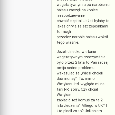
wegetatywnym a po narobieniu
hałasu zaczęli na koniec
niespodziewanie
chwalić szpital. Jeżeli byłaby to
jakaś chryja ze szczepionkami
to mogli
przecież narobić hałasu wokół
tego właśnie.
Jeżeli dziecko w stanie
wegetatywnym rzeczywiście
było przez 2 lata to Pan raczej
omija sedno problemu
wskazując że „Włosi chcieli
dać money”. To, mimo
Watykanu itd. wygląda mi na
tani PR, sorry. Czy chciał
Watykan
zapłacić też komuś za te 2
lata „leczenia” Alfiego w UK? I
kto płacił za to? Unikaniem