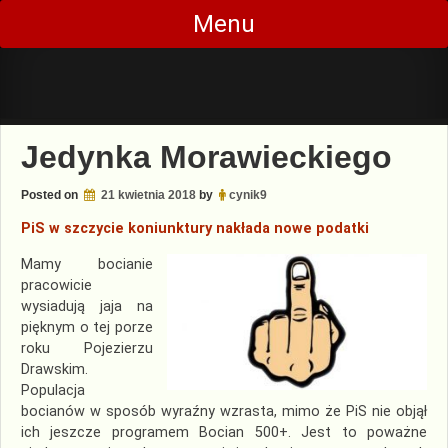
Skip
Menu
to
content
Jedynka Morawieckiego
Posted on
21 kwietnia 2018
by
cynik9
PiS w szczycie koniunktury nakłada nowe podatki
Mamy bocianie
pracowicie
wysiadują jaja na
pięknym o tej porze
roku Pojezierzu
Drawskim.
Populacja
bocianów w sposób wyraźny wzrasta, mimo że PiS nie objął
ich jeszcze programem Bocian 500+. Jest to poważne