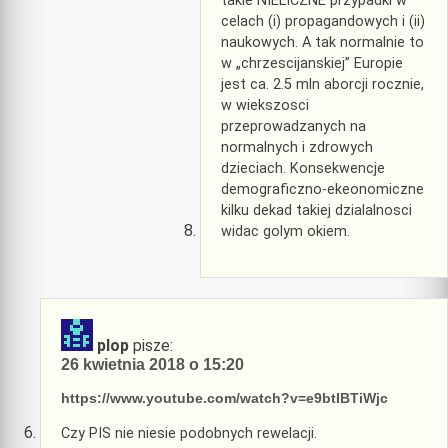
takie NIELICZNE przypadki w
celach (i) propagandowych i (ii)
naukowych. A tak normalnie to
w „chrzescijanskiej” Europie
jest ca. 2.5 mln aborcji rocznie,
w wiekszosci
przeprowadzanych na
normalnych i zdrowych
dzieciach. Konsekwencje
demograficzno-ekeonomiczne
kilku dekad takiej dzialalnosci
widac golym okiem.
plop
pisze:
26 kwietnia 2018 o 15:20
https://www.youtube.com/watch?v=e9btIBTiWjc
Czy PIS nie niesie podobnych rewelacji.