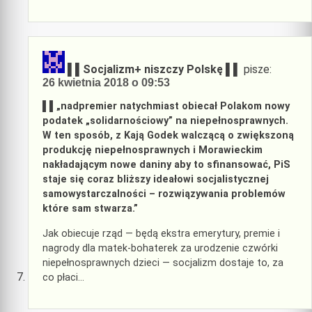
▌▌Socjalizm+ niszczy Polskę ▌▌
pisze:
26 kwietnia 2018 o 09:53
▌▌
„nadpremier natychmiast obiecał Polakom nowy
podatek „solidarnościowy” na niepełnosprawnych.
W ten sposób, z Kają Godek walczącą o zwiększoną
produkcję niepełnosprawnych i Morawieckim
nakładającym nowe daniny aby to sfinansować, PiS
staje się coraz bliższy ideałowi socjalistycznej
samowystarczalności – rozwiązywania problemów
które sam stwarza.”
Jak obiecuje rząd — będą ekstra emerytury, premie i
nagrody dla matek-bohaterek za urodzenie czwórki
niepełnosprawnych dzieci — socjalizm dostaje to, za
co płaci…