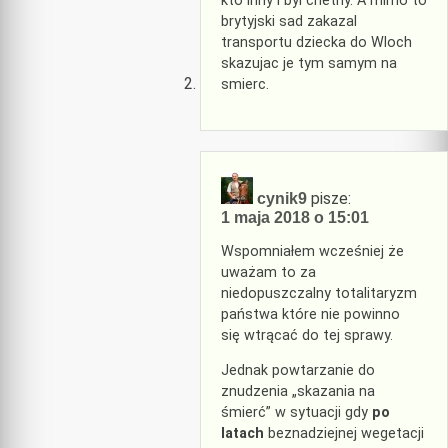
kto inny i byl chetny. A mimo to
brytyjski sad zakazal
transportu dziecka do Wloch
skazujac je tym samym na
smierc.
pisze:
cynik9
1 maja 2018 o 15:01
Wspomniałem wcześniej że
uważam to za
niedopuszczalny totalitaryzm
państwa które nie powinno
się wtrącać do tej sprawy.
Jednak powtarzanie do
znudzenia „skazania na
śmierć” w sytuacji gdy
po
latach
beznadziejnej wegetacji