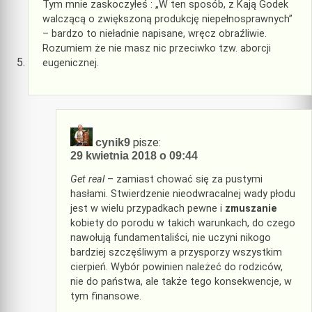
Tym mnie zaskoczyłeś : „W ten sposób, z Kają Godek
walczącą o zwiększoną produkcję niepełnosprawnych”
– bardzo to nieładnie napisane, wręcz obraźliwie.
Rozumiem że nie masz nic przeciwko tzw. aborcji
eugenicznej.
pisze:
cynik9
29 kwietnia 2018 o 09:44
Get real
– zamiast chować się za pustymi
hasłami. Stwierdzenie nieodwracalnej wady płodu
jest w wielu przypadkach pewne i
zmuszanie
kobiety do porodu w takich warunkach, do czego
nawołują fundamentaliści, nie uczyni nikogo
bardziej szczęśliwym a przysporzy wszystkim
cierpień. Wybór powinien należeć do rodziców,
nie do państwa, ale także tego konsekwencje, w
tym finansowe.