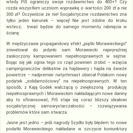
wtedy PiS ograniczy swoje rozdawnictwo do 400+? Czy
rozda wszystkim uczniom wyprawkę o wartości 200 zł a nie
300 zł? Oczywiście że nie! Socjalistyczne rozdawnictwo zna
tylko jeden kierunek – więcej! Nie jest zdolne do kroku
wstecz, trwać będzie do samego momentu rabnięcia w
ścianę.
W międzyczasie propagandowy efekt „piątki Morawieckiego”
zniwelował do jedynki sam Morawiecki najwyraźniej
zaskoczony kampowaniem niepełnosprawnych w sejmie.
Bojąc się jak ognia tego co rząd powinien zrobić – wzięcia
campingowiczów delikatnie za hajdawery i hajda na świeże
powietrze – nadpremier natychmiast obiecał Polakom nowy
podatek „solidarnościowy” na niepełnosprawnych. W ten
sposób, z Kają Godek walczącą o zwiększoną produkcję
niepełnosprawnych i Morawieckim nakładającym nowe daniny
aby to sfinansować, PiS staje się coraz bliższy ideałowi
socjalistycznej samowystarczalności – rozwiązywania
problemów które sam stwarza.
Jasne jest jedno – jeśli nagrody Szydło były błędem to nowe
podatki Morawieckiego nakładane w szczycie koniunktury