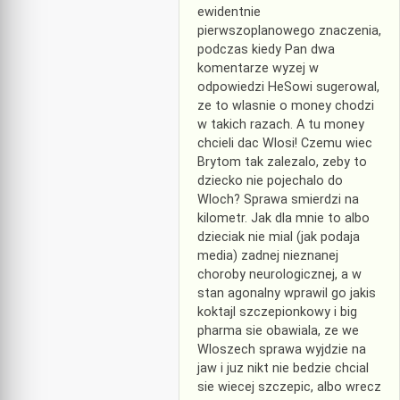
ewidentnie
pierwszoplanowego znaczenia,
podczas kiedy Pan dwa
komentarze wyzej w
odpowiedzi HeSowi sugerowal,
ze to wlasnie o money chodzi
w takich razach. A tu money
chcieli dac Wlosi! Czemu wiec
Brytom tak zalezalo, zeby to
dziecko nie pojechalo do
Wloch? Sprawa smierdzi na
kilometr. Jak dla mnie to albo
dzieciak nie mial (jak podaja
media) zadnej nieznanej
choroby neurologicznej, a w
stan agonalny wprawil go jakis
koktajl szczepionkowy i big
pharma sie obawiala, ze we
Wloszech sprawa wyjdzie na
jaw i juz nikt nie bedzie chcial
sie wiecej szczepic, albo wrecz