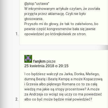
@plop:”ustawa”
W inkryminowanym artykule czytam, że została
przyjęta przez aklamację. Czyli nie było
głosowania.
Przyszło mi do głowy, że tak to załatwiono, bo
pewnie część kongresmenów bała się jawnie
opowiedzieć po którejkolwiek ze stron.
fanjkm
pisze:
25 kwietnia 2018 o 20:15
I co będziesz walczył za Jarka, Donka, Matiego,
dumną Beatę i Beatę Kempę a może Kopaczową
i Grzesia albo pięknego Romana co to za całą
wiedzę ma jakie są stopy procentowe? A może
za Andrzeja co wciąż się uczy co ma powiedzieć
albo co być może będzie miał powiedzieć?