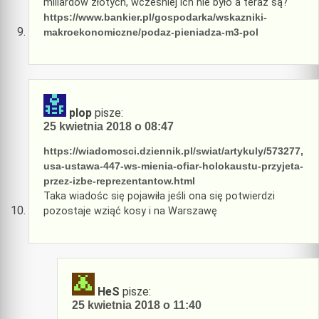
miliardów złotych, wcześniej ich nie było a teraz są?
https://www.bankier.pl/gospodarka/wskazniki-
makroekonomiczne/podaz-pieniadza-m3-pol
plop
pisze:
25 kwietnia 2018 o 08:47
https://wiadomosci.dziennik.pl/swiat/artykuly/573277,
usa-ustawa-447-ws-mienia-ofiar-holokaustu-przyjeta-
przez-izbe-reprezentantow.html
Taka wiadośc się pojawiła jeśli ona się potwierdzi
pozostaje wziąć kosy i na Warszawę
HeS
pisze:
25 kwietnia 2018 o 11:40