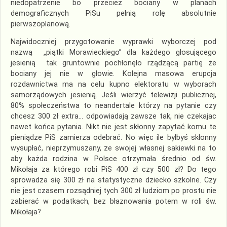
niedopatrzenie bo przecież bociany w planach
demograficznych PiSu pełnią rolę absolutnie
pierwszoplanową.
Najwidoczniej przygotowanie wyprawki wyborczej pod
nazwą „piątki Morawieckiego” dla każdego głosującego
jesienią tak gruntownie pochłonęło rządzącą partię że
bociany jej nie w głowie. Kolejna masowa erupcja
rozdawnictwa ma na celu kupno elektoratu w wyborach
samorządowych jesienią. Jeśli wierzyć telewizji publicznej,
80% społeczeństwa to neandertale którzy na pytanie czy
chcesz 300 zł extra… odpowiadają zawsze tak, nie czekajac
nawet końca pytania. Nikt nie jest skłonny zapytać komu te
pieniądze PiS zamierza odebrać. No więc ile byłbyś skłonny
wysupłać, nieprzymuszany, ze swojej własnej sakiewki na to
aby każda rodzina w Polsce otrzymała średnio od św.
Mikołaja za którego robi PiS 400 zł czy 500 zł? Do tego
sprowadza się 300 zł na statystyczne dziecko szkolne. Czy
nie jest czasem rozsądniej tych 300 zł ludziom po prostu nie
zabierać w podatkach, bez błaznowania potem w roli św.
Mikołaja?