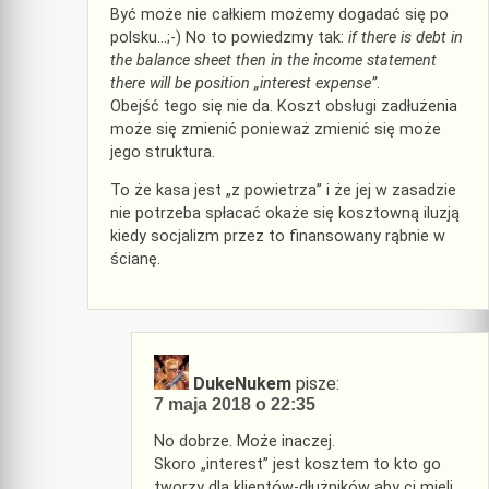
Być może nie całkiem możemy dogadać się po
polsku…;-) No to powiedzmy tak:
if there is debt in
the balance sheet then in the income statement
there will be position „interest expense”
.
Obejść tego się nie da. Koszt obsługi zadłużenia
może się zmienić ponieważ zmienić się może
jego struktura.
To że kasa jest „z powietrza” i że jej w zasadzie
nie potrzeba spłacać okaże się kosztowną iluzją
kiedy socjalizm przez to finansowany rąbnie w
ścianę.
DukeNukem
pisze:
7 maja 2018 o 22:35
No dobrze. Może inaczej.
Skoro „interest” jest kosztem to kto go
tworzy dla klientów-dłużników aby ci mieli