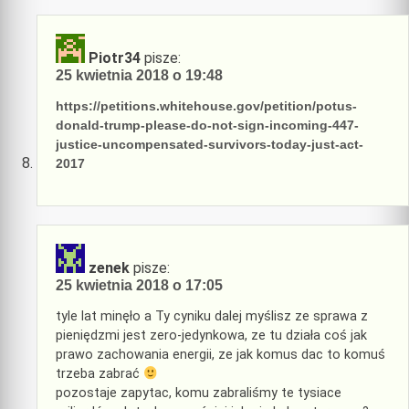
Piotr34
pisze:
25 kwietnia 2018 o 19:48
https://petitions.whitehouse.gov/petition/potus-
donald-trump-please-do-not-sign-incoming-447-
justice-uncompensated-survivors-today-just-act-
2017
zenek
pisze:
25 kwietnia 2018 o 17:05
tyle lat minęło a Ty cyniku dalej myślisz ze sprawa z
pieniędzmi jest zero-jedynkowa, ze tu działa coś jak
prawo zachowania energii, ze jak komus dac to komuś
trzeba zabrać
pozostaje zapytac, komu zabraliśmy te tysiace