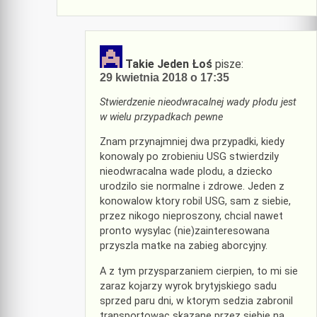
Takie Jeden Łoś
pisze:
29 kwietnia 2018 o 17:35
Stwierdzenie nieodwracalnej wady płodu jest
w wielu przypadkach pewne
Znam przynajmniej dwa przypadki, kiedy
konowaly po zrobieniu USG stwierdzily
nieodwracalna wade plodu, a dziecko
urodzilo sie normalne i zdrowe. Jeden z
konowalow ktory robil USG, sam z siebie,
przez nikogo nieproszony, chcial nawet
pronto wysylac (nie)zainteresowana
przyszla matke na zabieg aborcyjny.
A z tym przysparzaniem cierpien, to mi sie
zaraz kojarzy wyrok brytyjskiego sadu
sprzed paru dni, w ktorym sedzia zabronil
transportowac skazane przez siebie na