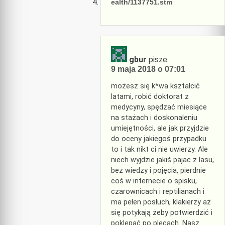
ealth/1137751.stm
gbur
pisze:
9 maja 2018 o 07:01
możesz się k*wa kształcić
latami, robić doktorat z
medycyny, spędzać miesiące
na stażach i doskonaleniu
umiejętności, ale jak przyjdzie
do oceny jakiegoś przypadku
to i tak nikt ci nie uwierzy. Ale
niech wyjdzie jakiś pajac z lasu,
bez wiedzy i pojęcia, pierdnie
coś w internecie o spisku,
czarownicach i reptilianach i
ma pełen posłuch, klakierzy aż
się potykają żeby potwierdzić i
poklepać po plecach. Nasz