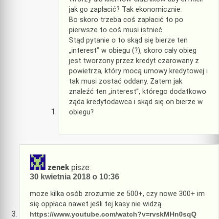
jak go zapłacić? Tak ekonomicznie.
Bo skoro trzeba coś zapłacić to po
pierwsze to coś musi istnieć.
Stąd pytanie o to skąd się bierze ten
„interest” w obiegu (?), skoro cały obieg
jest tworzony przez kredyt czarowany z
powietrza, który mocą umowy kredytowej i
tak musi zostać oddany. Zatem jak
znaleźć ten „interest”, którego dodatkowo
żąda kredytodawca i skąd się on bierze w
obiegu?
zenek
pisze:
30 kwietnia 2018 o 10:36
moze kilka osób zrozumie ze 500+, czy nowe 300+ im
się oppłaca nawet jeśli tej kasy nie widzą
https://www.youtube.com/watch?v=rvskMHn0sqQ