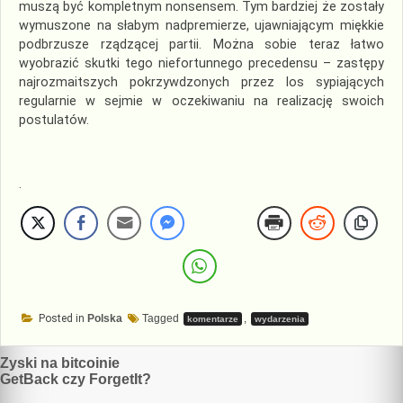
muszą być kompletnym nonsensem. Tym bardziej że zostały
wymuszone na słabym nadpremierze, ujawniającym miękkie
podbrzusze rządzącej partii. Można sobie teraz łatwo
wyobrazić skutki tego niefortunnego precedensu – zastępy
najrozmaitszych pokrzywdzonych przez los sypiających
regularnie w sejmie w oczekiwaniu na realizację swoich
postulatów.
.
Posted in
Polska
Tagged
,
komentarze
wydarzenia
Nawigacja
Zyski na bitcoinie
GetBack czy ForgetIt?
wpisu