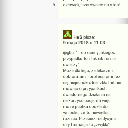
człowiek, czarownice na stos!
HeS
pisze:
9 maja 2018 o 11:03
@gbur:”… do oceny jakiegoś
przypadku to i tak nikt ci nie
uwierzy.”
Może dlatego, że lekarze z
doktoratami i profesurami też
się niejednokrotnie zbłaźnili nie
mówiąc o przypadkach
świadomego działania na
niekorzyść pacjenta więc
może publika doszła do
wniosku, że to niewielka
różnica. Przecież medycyna
czy farmacja to „zwykła”