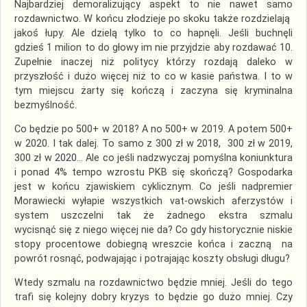
Najbardziej demoralizujący aspekt to nie nawet samo
rozdawnictwo. W końcu złodzieje po skoku także rozdzielają
jakoś łupy. Ale dzielą tylko to co hapnęli. Jeśli buchnęli
gdzieś 1 milion to do głowy im nie przyjdzie aby rozdawać 10.
Zupełnie inaczej niż politycy którzy rozdają daleko w
przyszłość i dużo więcej niż to co w kasie państwa. I to w
tym miejscu żarty się kończą i zaczyna się kryminalna
bezmyślność.
Co będzie po 500+ w 2018? A no 500+ w 2019. A potem 500+
w 2020. I tak dalej. To samo z 300 zł w 2018, 300 zł w 2019,
300 zł w 2020… Ale co jeśli nadzwyczaj pomyślna koniunktura
i ponad 4% tempo wzrostu PKB się skończą? Gospodarka
jest w końcu zjawiskiem cyklicznym. Co jeśli nadpremier
Morawiecki wyłapie wszystkich vat-owskich aferzystów i
system uszczelni tak że żadnego ekstra szmalu
wycisnąć się z niego więcej nie da? Co gdy historycznie niskie
stopy procentowe dobiegną wreszcie końca i zaczną na
powrót rosnąć, podwajając i potrajając koszty obsługi długu?
Wtedy szmalu na rozdawnictwo będzie mniej. Jeśli do tego
trafi się kolejny dobry kryzys to będzie go dużo mniej. Czy