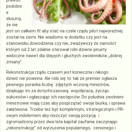
prawdo
podobni
e
słuszny,
że nie
jest on całkiem
fit
aby stać na czele rządu pilot najwyraźniej
został na ziemi. Nie wiadomo w dodatku czy jest na
stanowisku dowodzenia czy nie, zważywszy że samolot
którym od 2 lat zdalnie sterował robi dziwne piruety
widoczne nawet dla ślepych i głuchych zwolenników „dobrej
zmiany”.
Rekonstrukcja rządu czasem jest konieczna i nikogo
dziwić nie powinna. Ale robi się to tak że premier ogłasza
pewnego poranka liczbę zdjętych wczoraj ministrów,
dziękując im za dotychczasową współpracę, życząc
sukcesów i ogłaszając ich następców. Do południa zwolnieni
ministrowie mają czas aby posprzątać swoje biurka, i sprawa
załatwiona. Trzeba też być kompletnym, strategicznym i PR-
owym indolentem aby niszczyć swoją pozycję i
zgromadzony przez dwa lata kapitał zaufania zaczynając
„rekonstrukcję” od wyrzucenia popularnego, cenionego i