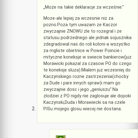
„Może na takie deklaracje za wcześnie.”
Moze-ale lepiej za wczesnie niz za
pozno.Poza tym uwazam ze Kaczor
zwyczajnie ZNOWU zle to rozegral i ze
statusu podrzednego ale jednak sojusznika
zdegradowal nas do roli koloni-a wszystko
za mgliste obietnice w Power Poincie i
mityczne koneksje w swiecie bankierow(juz
Morawicki pokazal za czasow PO do czego
te koneksje sluza).Mialem juz wczesniej do
Kaczynskiego rozne zastrzezenia(chocby
za Dude i pare innych spraw)i mam go
zwyczajnie dosc i jego „geniuszu”.Na
zlodziei z PO nigdy nie zaglosuje ale dopoki
Kaczynski,Duda i Morawiecki sa na czele
PISu mojego glosu wiecej nie dostana.