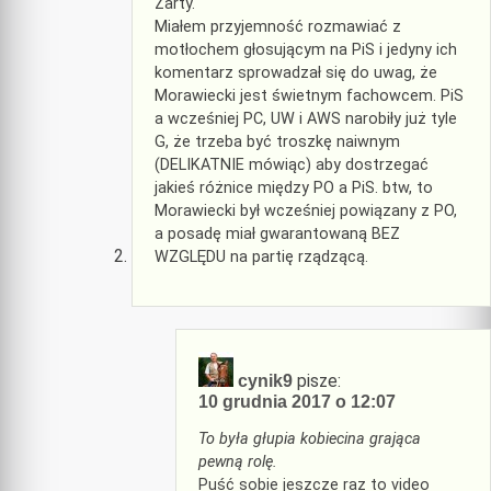
Żarty.
Miałem przyjemność rozmawiać z
motłochem głosującym na PiS i jedyny ich
komentarz sprowadzał się do uwag, że
Morawiecki jest świetnym fachowcem. PiS
a wcześniej PC, UW i AWS narobiły już tyle
G, że trzeba być troszkę naiwnym
(DELIKATNIE mówiąc) aby dostrzegać
jakieś różnice między PO a PiS. btw, to
Morawiecki był wcześniej powiązany z PO,
a posadę miał gwarantowaną BEZ
WZGLĘDU na partię rządzącą.
pisze:
cynik9
10 grudnia 2017 o 12:07
To była głupia kobiecina grająca
pewną rolę.
Puść sobie jeszcze raz to video