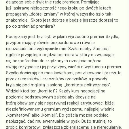
dającego sobie świetnie radę premiera. Pomijając
już jaskrawą nielogiczność tego kroku po dwóch latach
propagandy „dobrej zmiany” w której wszystko szło tak
znakomicie. Skoro jest dobrze a będzie jeszcze dobrzej to
po co zmieniać premiera?
Podejrzany jest też tryb w jakim wyrzucono premier Szydło,
przypominający równie bezpardonowe i równie
nieuzasadnione
wykopanie
min. Szałamachy. Zamiast
ogólnie przyjętego orędzia premiera w którym zwracając
się bezpośrednio do rządzonych oznajmia on/ona
swoją rezygnację i jej przyczyny, wieści o wyrzuceniu premier
Szydło docierają do mas kawałkami, posztkowane i przeżute
przez rzeczników i rzeczników rzeczników, a powody
kryją się pod mglistą zasłoną „komitetu politycznego”.
Widział ktoś ten „komitet”? Każdy kurs negocjacji na
poziomie podstawowym zaleca aby decyzję na
którą obawiamy się negatywnej reakcji atrybuować bliżej
niezdefiniowanemu gremium wyższemu, najlepiej właśnie
„komitetowi” albo „komisji”. Do gościa można podbiec,
nabluzgać, dać mu ewentualnie w pysk. Dużo trudniej to
zrobić komitetowi, zwłaszcza zbierającemu się nieregularnie.