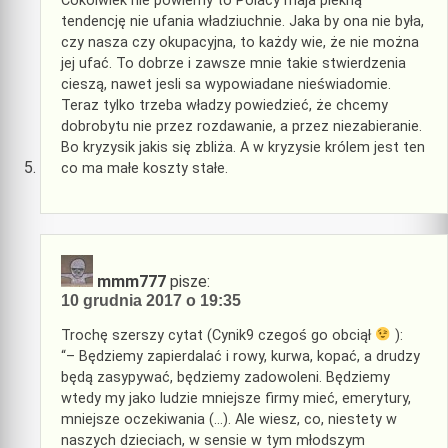
Cokolwiek nie powiemy to Polacy maja piekną
tendencję nie ufania władziuchnie. Jaka by ona nie była,
czy nasza czy okupacyjna, to każdy wie, że nie można
jej ufać. To dobrze i zawsze mnie takie stwierdzenia
cieszą, nawet jesli sa wypowiadane nieświadomie.
Teraz tylko trzeba władzy powiedzieć, że chcemy
dobrobytu nie przez rozdawanie, a przez niezabieranie.
Bo kryzysik jakis się zbliża. A w kryzysie królem jest ten
co ma małe koszty stałe.
mmm777
pisze:
10 grudnia 2017 o 19:35
Trochę szerszy cytat (Cynik9 czegoś go obciął
):
“– Będziemy zapierdalać i rowy, kurwa, kopać, a drudzy
będą zasypywać, będziemy zadowoleni. Będziemy
wtedy my jako ludzie mniejsze firmy mieć, emerytury,
mniejsze oczekiwania (…). Ale wiesz, co, niestety w
naszych dzieciach, w sensie w tym młodszym