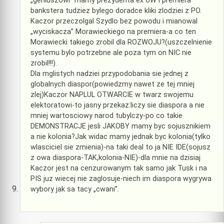
„geniuszowi” mamy prezydenta ex UW i premiera
bankstera tudziez bylego doradce kliki zlodziei z PO.
Kaczor przeczolgal Szydlo bez powodu i mianowal
„wyciskacza” Morawieckiego na premiera-a co ten
Morawiecki takiego zrobil dla ROZWOJU?(uszczelnienie
systemu bylo potrzebne ale poza tym on NIC nie
zrobil!!!).
Dla mglistych nadziei przypodobania sie jednej z
globalnych diaspor(powiedzmy nawet ze tej mniej
zlej)Kaczor NAPLUL OTWARCIE w twarz swojemu
elektoratowi-to jasny przekaz:liczy sie diaspora a nie
mniej wartosciowy narod tubylczy-po co takie
DEMONSTRACJE jesli JAKOBY mamy byc sojusznikiem
a nie kolonia?Jak widac mamy jednak byc kolonia(tylko
wlasciciel sie zmienia)-na taki deal to ja NIE IDE(sojusz
z owa diaspora-TAK,kolonia-NIE)-dla mnie na dzisiaj
Kaczor jest na cenzurowanym tak samo jak Tusk i na
PIS juz wiecej nie zaglosuje-niech im diaspora wygrywa
wybory jak sa tacy „cwani”.