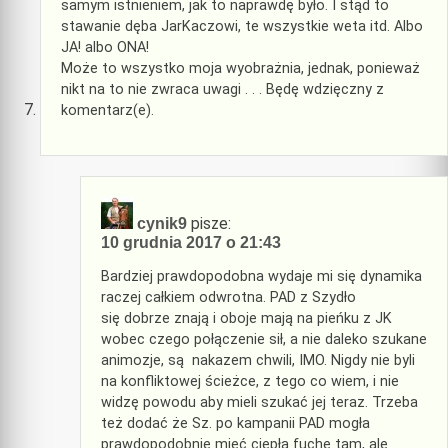
samym istnieniem, jak to naprawdę było. I stąd to
stawanie dęba JarKaczowi, te wszystkie weta itd. Albo
JA! albo ONA!
Może to wszystko moja wyobrażnia, jednak, ponieważ
nikt na to nie zwraca uwagi . . . Będę wdzięczny z
komentarz(e).
pisze:
cynik9
10 grudnia 2017 o 21:43
Bardziej prawdopodobna wydaje mi się dynamika
raczej całkiem odwrotna. PAD z Szydło
się dobrze znają i oboje mają na pieńku z JK
wobec czego połączenie sił, a nie daleko szukane
animozje, są nakazem chwili, IMO. Nigdy nie byli
na konfliktowej ścieżce, z tego co wiem, i nie
widzę powodu aby mieli szukać jej teraz. Trzeba
też dodać że Sz. po kampanii PAD mogła
prawdopodobnie mieć ciepłą fuchę tam, ale