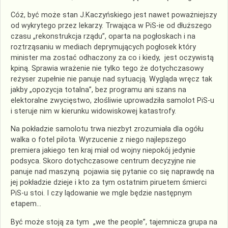
Cóż, być może stan J.Kaczyńskiego jest nawet poważniejszy
od wykrytego przez lekarzy. Trwająca w PiS-ie od dłuższego
czasu „rekonstrukcja rządu”, oparta na pogłoskach i na
roztrząsaniu w mediach deprymujących pogłosek który
minister ma zostać odhaczony za co i kiedy, jest oczywistą
kpiną. Sprawia wrażenie nie tylko tego że dotychczasowy
reżyser zupełnie nie panuje nad sytuacją. Wygląda wręcz tak
jakby „opozycja totalna”, bez programu ani szans na
elektoralne zwycięstwo, złośliwie uprowadziła samolot PiS-u
i steruje nim w kierunku widowiskowej katastrofy.
Na pokładzie samolotu trwa niezbyt zrozumiała dla ogółu
walka o fotel pilota. Wyrzucenie z niego najlepszego
premiera jakiego ten kraj miał od wojny niepokój jedynie
podsyca. Skoro dotychczasowe centrum decyzyjne nie
panuje nad maszyną pojawia się pytanie co się naprawdę na
jej pokładzie dzieje i kto za tym ostatnim piruetem śmierci
PiS-u stoi. I czy lądowanie we mgle będzie następnym
etapem…
Być może stoją za tym „we the people”, tajemnicza grupa na