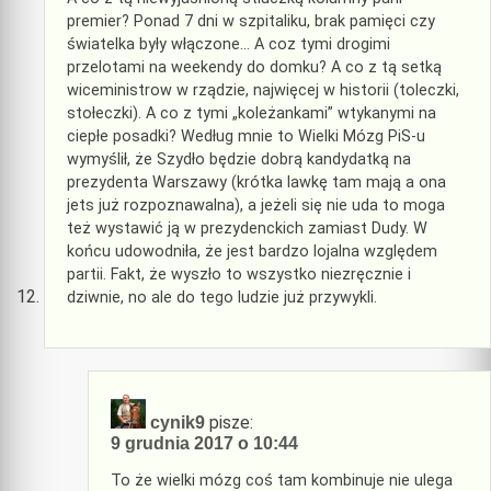
premier? Ponad 7 dni w szpitaliku, brak pamięci czy
światelka były włączone… A coz tymi drogimi
przelotami na weekendy do domku? A co z tą setką
wiceministrow w rządzie, najwięcej w historii (toleczki,
stołeczki). A co z tymi „koleżankami” wtykanymi na
ciepłe posadki? Według mnie to Wielki Mózg PiS-u
wymyślił, że Szydło będzie dobrą kandydatką na
prezydenta Warszawy (krótka lawkę tam mają a ona
jets już rozpoznawalna), a jeżeli się nie uda to moga
też wystawić ją w prezydenckich zamiast Dudy. W
końcu udowodniła, że jest bardzo lojalna względem
partii. Fakt, że wyszło to wszystko niezręcznie i
dziwnie, no ale do tego ludzie już przywykli.
pisze:
cynik9
9 grudnia 2017 o 10:44
To że wielki mózg coś tam kombinuje nie ulega