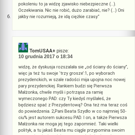
pokoleniu to ja widzę zjawisko niebezpieczne (…).
Oczekiwania. Nic nie robić, dużo zarabiać, nie? (…) Oni
jakby nie rozumieją, że idą ciężkie czasy.”
TomUSAA+
pisze:
10 grudnia 2017 o 18:34
widzę, że dyskusja rozszalała sie „od ściany do ściany”,
więc ja też tu swoje 'trzy grosze’:1, po wyborach
prezydenckich, w szale radości mija upojna noc nowej
pary prezydenckiej. Rankiem budzi się Pierwsza
Małżonka, chwile myśli i potrząsa za ramię
wymeczonego PAD: czy Ty kiedyś myślałeś, że
będziesz spać z Prezydentową? Ona też ma teraz coś
do powiedzenia. 2,Pani Beata Szydło w co najmniej 50-
ciu% jest autorem sukcesu PAD. I on, a także Pierwsza
Małżonka nie moga jej tego zapomnieć. Taki wielki
polityk, a tu jakaś Beata mu ciągle przypomina swoim