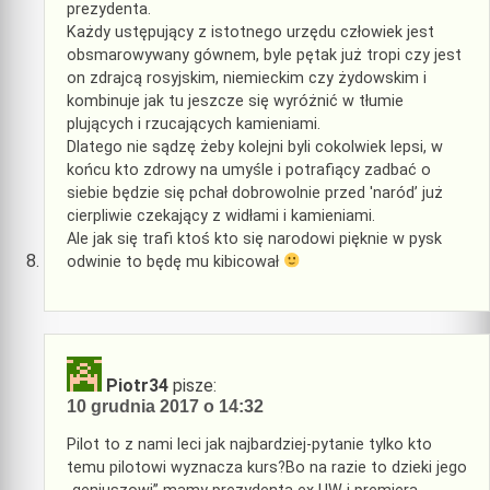
prezydenta.
Każdy ustępujący z istotnego urzędu człowiek jest
obsmarowywany gównem, byle pętak już tropi czy jest
on zdrajcą rosyjskim, niemieckim czy żydowskim i
kombinuje jak tu jeszcze się wyróżnić w tłumie
plujących i rzucających kamieniami.
Dlatego nie sądzę żeby kolejni byli cokolwiek lepsi, w
końcu kto zdrowy na umyśle i potrafiący zadbać o
siebie będzie się pchał dobrowolnie przed 'naród’ już
cierpliwie czekający z widłami i kamieniami.
Ale jak się trafi ktoś kto się narodowi pięknie w pysk
odwinie to będę mu kibicował
Piotr34
pisze:
10 grudnia 2017 o 14:32
Pilot to z nami leci jak najbardziej-pytanie tylko kto
temu pilotowi wyznacza kurs?Bo na razie to dzieki jego