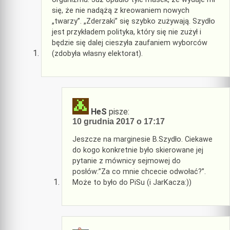
się, że nie nadążą z kreowaniem nowych
„twarzy”. „Zderzaki” się szybko zużywają. Szydło
jest przykładem polityka, który się nie zużył i
będzie się dalej cieszyła zaufaniem wyborców
(zdobyła własny elektorat).
HeS
pisze:
10 grudnia 2017 o 17:17
Jeszcze na marginesie B.Szydło. Ciekawe
do kogo konkretnie było skierowane jej
pytanie z mównicy sejmowej do
posłów:”Za co mnie chcecie odwołać?”.
Może to było do PiSu (i JarKacza:))