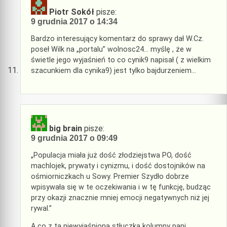
Piotr Sokół
pisze:
9 grudnia 2017 o 14:34
Bardzo interesujący komentarz do sprawy dał W.Cz.
poseł Wilk na „portalu” wolnosc24… myślę , że w
świetle jego wyjaśnień to co cynik9 napisał ( z wielkim
szacunkiem dla cynika9) jest tylko bajdurzeniem…
big brain
pisze:
9 grudnia 2017 o 09:49
„Populacja miała już dość złodziejstwa PO, dość
machlojek, prywaty i cynizmu, i dość dostojników na
ośmiorniczkach u Sowy. Premier Szydło dobrze
wpisywała się w te oczekiwania i w tę funkcję, budząc
przy okazji znacznie mniej emocji negatywnych niż jej
rywal.”
A co z tą niewyjaśnioną stłuczką kolumny pani