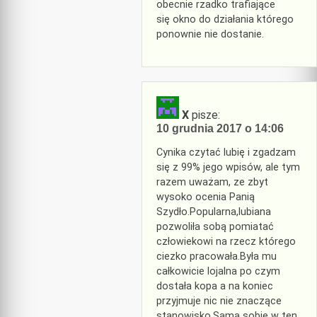
obecnie rzadko trafiające
się okno do działania którego
ponownie nie dostanie.
X
pisze:
10 grudnia 2017 o 14:06
Cynika czytać lubię i zgadzam
się z 99% jego wpisów, ale tym
razem uważam, ze zbyt
wysoko ocenia Panią
Szydło.Popularna,lubiana
pozwoliła sobą pomiatać
człowiekowi na rzecz którego
ciezko pracowała.Była mu
całkowicie lojalna po czym
dostała kopa a na koniec
przyjmuje nic nie znaczące
stanowisko.Sama sobie w ten