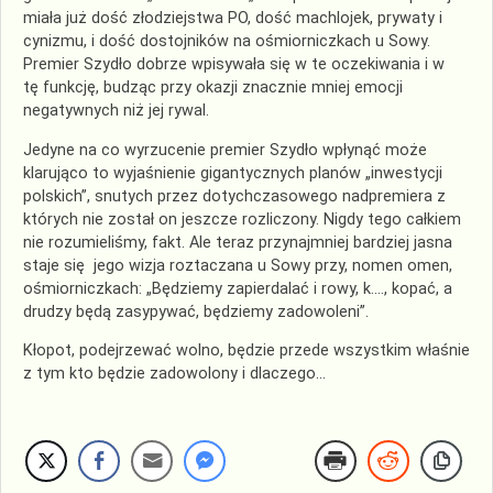
miała już dość złodziejstwa PO, dość machlojek, prywaty i
cynizmu, i dość dostojników na ośmiorniczkach u Sowy.
Premier Szydło dobrze wpisywała się w te oczekiwania i w
tę funkcję, budząc przy okazji znacznie mniej emocji
negatywnych niż jej rywal.
Jedyne na co wyrzucenie premier Szydło wpłynąć może
klarująco to wyjaśnienie gigantycznych planów „inwestycji
polskich”, snutych przez dotychczasowego nadpremiera z
których nie został on jeszcze rozliczony. Nigdy tego całkiem
nie rozumieliśmy, fakt. Ale teraz przynajmniej bardziej jasna
staje się jego wizja roztaczana u Sowy przy, nomen omen,
ośmiorniczkach: „Będziemy zapierdalać i rowy, k…., kopać, a
drudzy będą zasypywać, będziemy zadowoleni”.
Kłopot, podejrzewać wolno, będzie przede wszystkim właśnie
z tym kto będzie zadowolony i dlaczego…