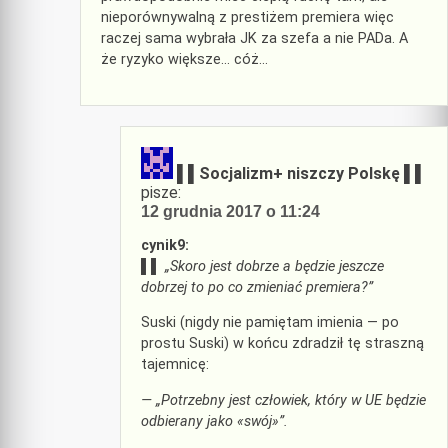
nieporównywalną z prestiżem premiera więc
raczej sama wybrała JK za szefa a nie PADa. A
że ryzyko większe… cóż…
▌▌Socjalizm+ niszczy Polskę ▌▌
pisze:
12 grudnia 2017 o 11:24
cynik9:
▌▌
„Skoro jest dobrze a będzie jeszcze
dobrzej to po co zmieniać premiera?”
Suski (nigdy nie pamiętam imienia — po
prostu Suski) w końcu zdradził tę straszną
tajemnicę:
— „Potrzebny jest człowiek, który w UE będzie
odbierany jako «swój»”.