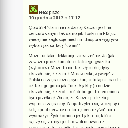
HeS
pisze:
10 grudnia 2017 o 17:12
@piotr34:”dla mnie na dzisiaj Kaczor jest na
cenzurowanym tak samo jak Tuski i na PIS juz
wiecej nie zaglosuje-niech im diaspora wygrywa
wybory jak sa tacy “cwani”.”
Może na takie deklaracje za wcześnie. Ja (jak
zawsze) poczekam do ostatniego gwizdka
(wyborów). Może to nie taki zły ruch gdyby
okazało sie, że za rok Morawiecki „wywieje” z
Polski na zagraniczną synekurę a tutaj nie narobi
aż takiego gnoju jak Tusk. A jakby (o cudzie)
okazało się, że zrobi coś dobrego, to ten minus
bym przełknął. Widać, że Kaczor potrzebuje
wsparcia zagranicy. Zaopatrzyłem się w czipsy i
kolę i poobserwuję co tam „scenarzyści” nam
wysmażyli. Żydokomuna jest jak ropa, która
sączy się z rany i jest powoli usuwana z
organizmu. Już opadło tyle masek, że wydaje mi