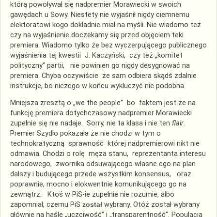
którą powoływał się nadpremier Morawiecki w swoich
gawędach u Sowy. Niestety nie wyjaśnił nigdy ciemnemu
elektoratowi kogo dokładnie miał na myśli. Nie wiadomo też
czy na wyjaśnienie doczekamy się przed objęciem teki
premiera. Wiadomo tylko że bez wyczerpującego publicznego
wyjaśnienia tej kwestii J. Kaczyński, czy też „komitet
polityczny” partii, nie powinien go nigdy desygnować na
premiera. Chyba oczywiście że sam odbiera skądś zdalnie
instrukcje, bo niczego w końcu wykluczyć nie podobna.
Mniejsza zresztą o „we the people” bo faktem jest że na
funkcję premiera dotychczasowy nadpremier Morawiecki
zupełnie się nie nadaje. Sorry, nie ta klasa i nie ten
flair
.
Premier Szydło pokazała że nie chodzi w tym o
technokratyczną sprawność której nadpremierowi nikt nie
odmawia. Chodzi o rolę męża stanu, reprezentanta interesu
narodowego, zwornika odsuwającego własne ego na plan
dalszy i budującego przede wszystkim konsensus, oraz
poprawnie, mocno i elokwentnie komunikującego go na
zewnątrz. Ktoś w PiS-ie zupełnie nie rozumie, albo
zapomniał, czemu PiS
został
wybrany. Otóż został wybrany
głównie na haśle „uczciwość” i „transparentność”. Populacja