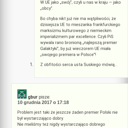
W UE jako „swój”, czyli u nas w kraju — jako
„obcy”.
Bo chyba nikt już nie ma wątpliwości, że
dzisiejsza UE to mieszanka frankfurckiego
marksizmu kulturowego z niemieckim
imperializmem par excellence. Czyli PiS
wywala rano bronioną „najlepszą premier
Galaktyki”, by już wieczorem UE miała
„swojego premiera w Polsce”!
Z obfitości serca usta Suskiego mówią…
gbur
pisze:
10 grudnia 2017 o 17:18
Problem jest taki że jeszcze żaden premier Polski nie
był wystarczająco dobry.
Nie mieliśmy też nigdy wystarczająco dobrego