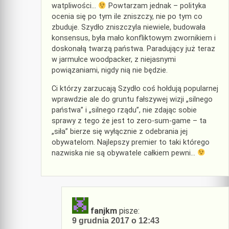
watpliwości…
Powtarzam jednak – polityka
ocenia się po tym ile zniszczy, nie po tym co
zbuduje. Szydło zniszczyla niewiele, budowała
konsensus, była mało konfliktowym zwornikiem i
doskonałą twarzą państwa. Paradujący już teraz
w jarmułce woodpacker, z niejasnymi
powiązaniami, nigdy nią nie będzie.
Ci którzy zarzucają Szydło coś hołdują popularnej
wprawdzie ale do gruntu fałszywej wizji „silnego
państwa” i „silnego rządu”, nie zdając sobie
sprawy z tego że jest to zero-sum-game – ta
„siła” bierze się wyłącznie z odebrania jej
obywatelom. Najlepszy premier to taki którego
nazwiska nie są obywatele całkiem pewni…
fanjkm
pisze:
9 grudnia 2017 o 12:43