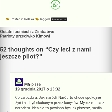
Posted in
Polska
Tagged
komentarze
Nawigacja
Ostatni uśmiech z Zimbabwe
Patrioty przeciwko Kimowi
wpisu
52 thoughts on “
Czy leci z nami
jeszcze pilot?
”
MG
pisze:
19 grudnia 2017 o 13:32
Co za bzdura. Jaki naród? Naród to chcce spokojnie
żyć i nie być skubanym przez kacyków. Mylisz media z
narodem. Idealnie to powinno być jak piszesz, media