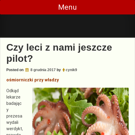
Skip
Menu
to
content
Czy leci z nami jeszcze
pilot?
Posted on
8 grudnia 2017
by
cynik9
ośmiorniczki przy władzy
Odkąd
lekarze
badając
y
prezesa
wydali
werdykt,