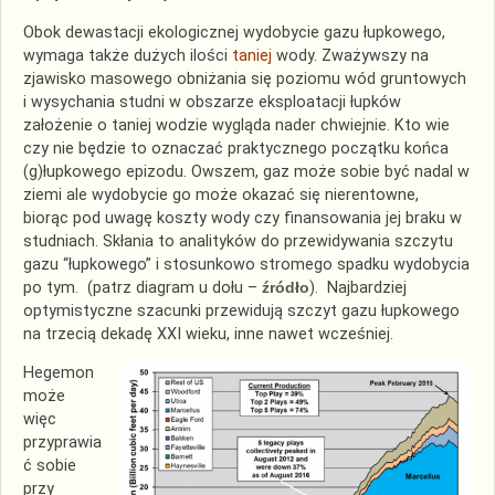
Obok dewastacji ekologicznej wydobycie gazu łupkowego,
wymaga także dużych ilości
taniej
wody. Zważywszy na
zjawisko masowego obniżania się poziomu wód gruntowych
i wysychania studni w obszarze eksploatacji łupków
założenie o taniej wodzie wygląda nader chwiejnie. Kto wie
czy nie będzie to oznaczać praktycznego początku końca
(g)łupkowego epizodu. Owszem, gaz może sobie być nadal w
ziemi ale wydobycie go może okazać się nierentowne,
biorąc pod uwagę koszty wody czy finansowania jej braku w
studniach. Skłania to analityków do przewidywania szczytu
gazu “łupkowego” i stosunkowo stromego spadku wydobycia
po tym. (patrz diagram u dołu –
źródło
). Najbardziej
optymistyczne szacunki przewidują szczyt gazu łupkowego
na trzecią dekadę XXI wieku, inne nawet wcześniej.
Hegemon
może
więc
przyprawia
ć sobie
przy