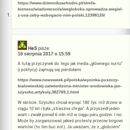
https://www.dziennikzachodni.pl/strefa-
biznesu/wiadomosci/a/weglokoks-sprowadza-wegiel-
z-usa-zeby-wzbogacic-nim-polski,12398120/
HeS
pisze:
16 sierpnia 2017 o 15:59
A tutaj przyczynek do tego jak media „głównego nurtu”
(i politycy) zajmują się pierdołami.
https://www.newsweek.pl/polska/wycinka-puszczy-
bialowieskiej-zatwierdzona-minister-srodowiska-jan-
szyszko,artykuly,382769,1.html
W skrócie. Szyszko chciał wyciąć 180 tys. m3 drzew w
ciągu 10 lat i była „straszna chryja”. A przyszedł jeden
wiatr i zwalił ponad 6 mln m3 w ciągu paru godzin. I nic.
Może by zorganizować jakieś protesty przeciw bogowi
wiatrów (to ten buc eol:). Ja uważam, że z „globciem”