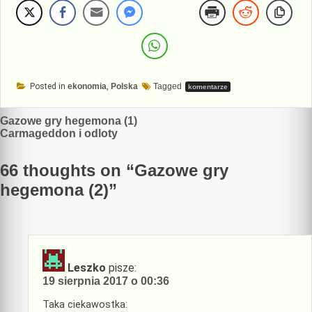
Posted in
ekonomia
,
Polska
Tagged
komentarze
Nawigacja
Gazowe gry hegemona (1)
Carmageddon i odloty
wpisu
66 thoughts on “
Gazowe gry
hegemona (2)
”
Leszko
pisze:
19 sierpnia 2017 o 00:36
Taka ciekawostka: