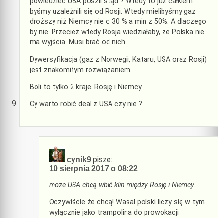
powiedzieć USA poszli stąd ? Wtedy to już całkiem
byśmy uzależnili się od Rosji. Wtedy mielibyśmy gaz
droższy niż Niemcy nie o 30 % a min z 50%. A dlaczego
by nie. Przecież wtedy Rosja wiedziałaby, że Polska nie
ma wyjścia. Musi brać od nich.
Dywersyfikacja (gaz z Norwegii, Kataru, USA oraz Rosji)
jest znakomitym rozwiązaniem.
Boli to tylko 2 kraje. Rosję i Niemcy.
Cy warto robić deal z USA czy nie ?
pisze:
cynik9
10 sierpnia 2017 o 08:22
może USA chcą wbić klin między Rosję i Niemcy.
Oczywiście że chcą! Wasal polski liczy się w tym
wyłącznie jako trampolina do prowokacji