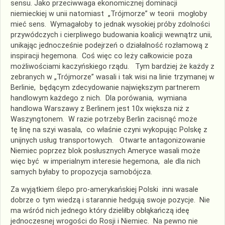
sensu. Jako przeciwwaga ekonomicznej dom
i
nacji
niemieckiej w unii
natomiast
„Trójmorze” w teorii
m
o
głoby
mieć
sens
. Wymagałoby to jednak wysokiej próby zdolności
przywódczych i cierpliwego budowania koalicji wewnątrz unii,
unikając jednocześnie podejrzeń o działalność rozłamową z
inspiracji hegemona. Coś więc co leży całkowicie poza
możliwościami kaczyńskiego rządu.
Tym bardziej że k
ażdy z
zebranych w „Trójmorze” wasali i tak wisi na linie trzymanej w
Berlinie, będącym
zdecydowanie najwi
ę
kszym partnerem
handlowym
każdego z nich.
Dla porówania, wymiana
handlowa Warszawy z Berlinem jest 10x większa niż z
Waszyngtonem.
W razie potrzeby Berlin
zacisnąć może
tę linę na szyi wasala, co właśnie czyni wykopując Polskę z
unijnych usług transportowych.
Otwarte a
ntagonizowanie
Niemiec poprzez blok posłusznych Ameryce wasali
może
więc być
w imperialnym interesie
hegemona, ale dla nich
samych byłaby
to propozycja samobójcza.
Za wyjątkiem ślepo pro-amerykańskiej Polski inni wasale
dobrze o tym wiedzą i starannie hedgują swoje pozycje. Nie
ma wśród nich jednego który dzieliłby obłąkańczą ideę
jednoczesnej wrogości do Rosji i Niemiec. Na pewno nie