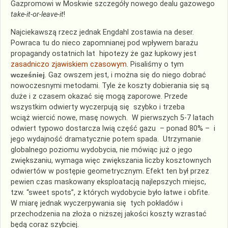
Gazpromowi w Moskwie szczegóły nowego dealu gazowego
take-it-or-leave-it
!
Najciekawszą rzecz jednak Engdahl zostawia na deser.
Powraca tu do nieco zapomnianej pod wpływem barażu
propagandy ostatnich lat hipotezy że gaz łupkowy jest
zasadniczo zjawiskiem czasowym
. Pisaliśmy o tym
wcześniej
. Gaz owszem jest, i można się do niego dobrać
nowoczesnymi metodami. Tyle że koszty dobierania się są
duże i z czasem okazać się mogą zaporowe. Przede
wszystkim odwierty wyczerpują się szybko i trzeba
wciąż wiercić nowe, masę nowych. W pierwszych 5-7 latach
odwiert typowo dostarcza lwią część gazu – ponad 80% – i
jego wydajność dramatycznie potem spada. Utrzymanie
globalnego poziomu wydobycia, nie mówiąc już o jego
zwiększaniu, wymaga więc zwiększania liczby kosztownych
odwiertów w postępie geometrycznym. Efekt ten był przez
pewien czas maskowany eksploatacją najlepszych miejsc,
tzw. “sweet spots”, z których wydobycie było łatwe i obfite.
W miarę jednak wyczerpywania się tych pokładów i
przechodzenia na złoża o niższej jakości koszty wzrastać
będą coraz szybciej.