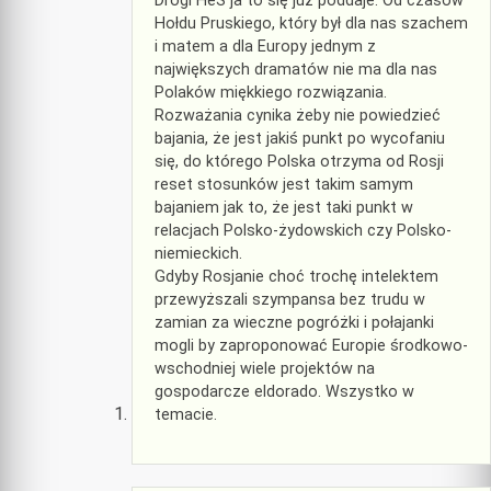
Drogi HeS ja to się już poddaje. Od czasów
Hołdu Pruskiego, który był dla nas szachem
i matem a dla Europy jednym z
największych dramatów nie ma dla nas
Polaków miękkiego rozwiązania.
Rozważania cynika żeby nie powiedzieć
bajania, że jest jakiś punkt po wycofaniu
się, do którego Polska otrzyma od Rosji
reset stosunków jest takim samym
bajaniem jak to, że jest taki punkt w
relacjach Polsko-żydowskich czy Polsko-
niemieckich.
Gdyby Rosjanie choć trochę intelektem
przewyższali szympansa bez trudu w
zamian za wieczne pogróżki i połajanki
mogli by zaproponować Europie środkowo-
wschodniej wiele projektów na
gospodarcze eldorado. Wszystko w
temacie.