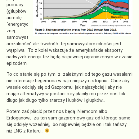
pomocy
(g)łupków
aureolę
“energetyc
znej
samowyst
arczalności” ale trwałość tej samowystarczalności jest
wątpliwa. To z kolei wskazuje że amerykańskie eksporty
nadwyżek energii też będą najpewniej ograniczonym w czasie
epizodem.
To co stanie się po tym z zależnymi od tego gazu wasalami
nie interesuje hegemona w najmniejszym stopniu. Chce aby
wasale odcięły się od Gazpromu jak najszybciej i aby nie
mając alternatywy w postaci rury płaciły mu przez nos tak
długo jak długo tylko starczy i łupków i głupków…
Potem zaś płacić przez nos będą Niemcom albo
Erdoganowi, za ten sam gazpromowy gaz od którego same
się odcięły wcześniej, bo najpewniej będzie on i tak tańszy
niż LNG z Kataru…