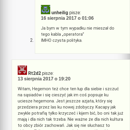
unheilig
pisze:
16 sierpnia 2017 o 01:06
Ja bym w tym wypadku nie mieszał do
tego kabla „operatora”
IMHO czysta polityka.
Rt2d2
pisze:
13 sierpnia 2017 o 19:20
Witam, Hegemon też chce ten łup dla siebie i szczuć
na sąsiadów i się cieszyć jak im coś popsuje ku
uciesze hegemona. Jest jeszcze azjata, który się
przedziera przez las ku nowej zdobyczy. Kacapy jak
zwykle potrafią tylko krzyczeć i kijem bić, bo oni tak już
mają i dla nich tak trzeba. Nie ważne że dla nich kultura
to obcy zbiór zachowań. Jak się nie słuchasz to