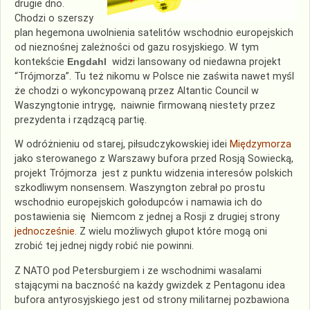
drugie dno.
Ch
odzi o szerszy
plan hegemona uwolnienia
satelitów wschodnio europejskich
od nieznośnej zależności od gazu rosyjskiego.
W tym
kontek
ście
Engdahl
widzi lansowany od niedawna
projekt
“Trójmorza”. Tu te
ż
nikomu w Polsce nie zaświta nawet myśl
że chodzi o wykoncypowaną przez Altantic Council w
Waszyngtonie
intrygę, naiwnie firmowaną
niestety przez
prezydenta i rządzącą partię
.
W odróżnieniu od starej,
piłsudczykowskiej
idei
Międzymorza
jako sterowanego z Warszawy bufora przed Rosją Sowiecką,
projekt Trójmorza
jest
z punktu widzenia interesów polskich
szkodliwym
nonsensem. Waszyngton zebrał
po prostu
wschodnio europejskich gołodupców
i namawia ich do
postawienia się
Niemcom z jednej a Rosji z drugiej strony
jednocześnie
. Z wielu możliwych głupot które mogą oni
zrobić tej jednej nigdy robić nie powinni.
Z
NATO pod Petersburgiem
i
ze wschodnimi wasalami
stającymi na baczność na
każdy g
wiz
dek
z Pentagonu idea
bufora antyrosyjskiego jest od strony militarnej pozbawiona