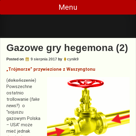
Skip
Menu
to
content
Gazowe gry hegemona (2)
Posted on
9 sierpnia 2017
by
cynik9
„Trójmorze” przywiezione z Waszyngtonu
(
dokończenie
)
Powszechne
ostatnio
trollowanie (
fake
news?
) o
“sojuszu
gazowym Polska
– USA” może
mieć jednak