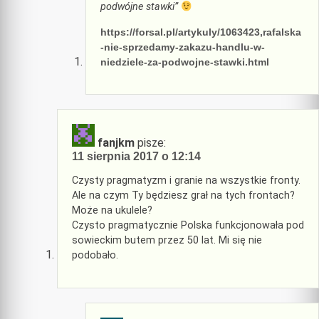
podwójne stawki”
https://forsal.pl/artykuly/1063423,rafalska
-nie-sprzedamy-zakazu-handlu-w-
niedziele-za-podwojne-stawki.html
fanjkm
pisze:
11 sierpnia 2017 o 12:14
Czysty pragmatyzm i granie na wszystkie fronty.
Ale na czym Ty będziesz grał na tych frontach?
Może na ukulele?
Czysto pragmatycznie Polska funkcjonowała pod
sowieckim butem przez 50 lat. Mi się nie
podobało.