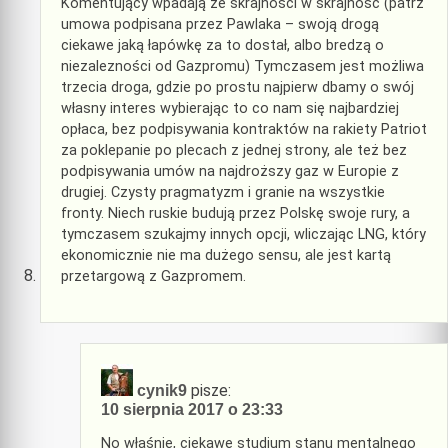
Komentujący wpadają ze skrajności w skrajność (patrz
umowa podpisana przez Pawlaka – swoją drogą
ciekawe jaką łapówkę za to dostał, albo bredzą o
niezalezności od Gazpromu) Tymczasem jest możliwa
trzecia droga, gdzie po prostu najpierw dbamy o swój
własny interes wybierając to co nam się najbardziej
opłaca, bez podpisywania kontraktów na rakiety Patriot
za poklepanie po plecach z jednej strony, ale też bez
podpisywania umów na najdroższy gaz w Europie z
drugiej. Czysty pragmatyzm i granie na wszystkie
fronty. Niech ruskie budują przez Polskę swoje rury, a
tymczasem szukajmy innych opcji, wliczając LNG, który
ekonomicznie nie ma dużego sensu, ale jest kartą
przetargową z Gazpromem.
pisze:
cynik9
10 sierpnia 2017 o 23:33
No właśnie, ciekawe studium stanu mentalnego