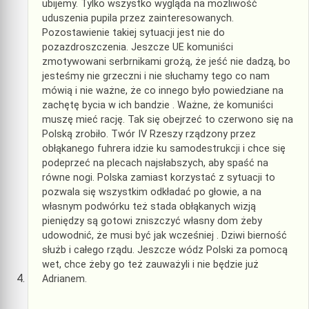
ubijemy. Tylko wszystko wygląda na możliwość
uduszenia pupila przez zainteresowanych.
Pozostawienie takiej sytuacji jest nie do
pozazdroszczenia. Jeszcze UE komuniści
zmotywowani serbrnikami grożą, że jeść nie dadzą, bo
jesteśmy nie grzeczni i nie słuchamy tego co nam
mówią i nie ważne, że co innego było powiedziane na
zachętę bycia w ich bandzie . Ważne, że komuniści
muszę mieć rację. Tak się obejrzeć to czerwono się na
Polską zrobiło. Twór IV Rzeszy rządzony przez
obłąkanego fuhrera idzie ku samodestrukcji i chce się
podeprzeć na plecach najsłabszych, aby spaść na
równe nogi. Polska zamiast korzystać z sytuacji to
pozwala się wszystkim odkładać po głowie, a na
własnym podwórku też stada obłąkanych wizją
pieniędzy są gotowi zniszczyć własny dom żeby
udowodnić, że musi być jak wcześniej . Dziwi bierność
służb i całego rządu. Jeszcze wódz Polski za pomocą
wet, chce żeby go też zauważyli i nie będzie już
Adrianem.