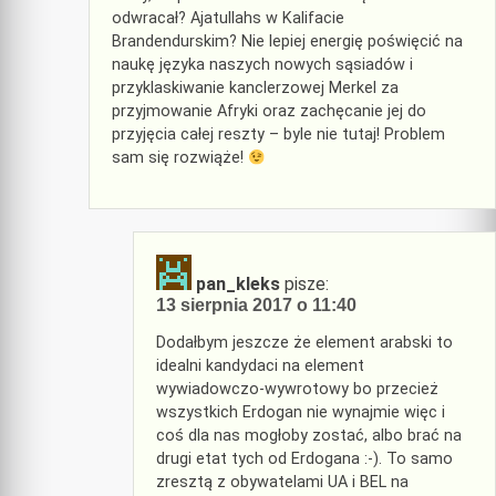
odwracał? Ajatullahs w Kalifacie
Brandendurskim? Nie lepiej energię poświęcić na
naukę języka naszych nowych sąsiadów i
przyklaskiwanie kanclerzowej Merkel za
przyjmowanie Afryki oraz zachęcanie jej do
przyjęcia całej reszty – byle nie tutaj! Problem
sam się rozwiąże!
pan_kleks
pisze:
13 sierpnia 2017 o 11:40
Dodałbym jeszcze że element arabski to
idealni kandydaci na element
wywiadowczo-wywrotowy bo przecież
wszystkich Erdogan nie wynajmie więc i
coś dla nas mogłoby zostać, albo brać na
drugi etat tych od Erdogana :-). To samo
zresztą z obywatelami UA i BEL na