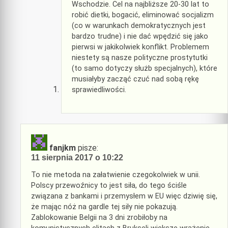
Wschodzie. Cel na najbliższe 20-30 lat to
robić dietki, bogacić, eliminować socjalizm
(co w warunkach demokratycznych jest
bardzo trudne) i nie dać wpędzić się jako
pierwsi w jakikolwiek konflikt. Problemem
niestety są nasze polityczne prostytutki
(to samo dotyczy służb specjalnych), które
musiałyby zacząć czuć nad sobą rękę
sprawiedliwości.
fanjkm
pisze:
11 sierpnia 2017 o 10:22
To nie metoda na załatwienie czegokolwiek w unii.
Polscy przewoźnicy to jest siła, do tego ściśle
związana z bankami i przemysłem w EU więc dziwię się,
że mając nóż na gardle tej siły nie pokazują.
Zablokowanie Belgii na 3 dni zrobiłoby na