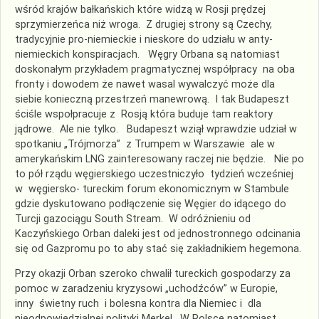
wśród krajów bałkańskich które widzą w Rosji prędzej
sprzymierzeńca niż wroga. Z drugiej strony są Czechy,
tradycyjnie pro-niemieckie i nieskore do udziału w anty-
niemieckich konspiracjach. Węgry Orbana są natomiast
doskonałym przykładem pragmatycznej współpracy na oba
fronty i dowodem że nawet wasal wywalczyć może dla
siebie konieczną przestrzeń manewrową. I tak Budapeszt
ściśle wspołpracuje z Rosją która buduje tam reaktory
jądrowe. Ale nie tylko. Budapeszt wziął wprawdzie udział w
spotkaniu „Trójmorza” z Trumpem w Warszawie ale w
amerykańskim LNG zainteresowany raczej nie będzie. Nie po
to pół rządu węgierskiego uczestniczyło tydzień wcześniej
w węgiersko- tureckim forum ekonomicznym w Stambule
gdzie dyskutowano podłączenie się Węgier do idącego do
Turcji gazociągu South Stream. W odróżnieniu od
Kaczyńskiego Orban daleki jest od jednostronnego odcinania
się od Gazpromu po to aby stać się zakładnikiem hegemona.
Przy okazji Orban szeroko chwalił tureckich gospodarzy za
pomoc w zaradzeniu kryzysowi „uchodźców” w Europie,
inny świetny ruch i bolesna kontra dla Niemiec i dla
nieodpowiedzialnej polityki Merkel. W Polsce natomiast