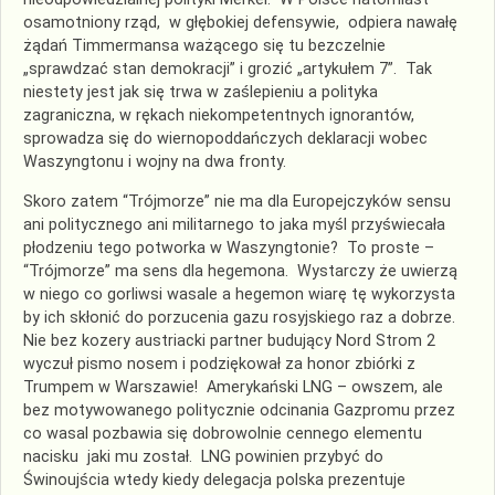
osamotniony rząd, w głębokiej defensywie, odpiera nawałę
żądań Timmermansa ważącego się tu bezczelnie
„sprawdzać stan demokracji” i grozić „artykułem 7”. Tak
niestety jest jak się trwa w zaślepieniu a polityka
zagraniczna, w rękach niekompetentnych ignorantów,
sprowadza się do wiernopoddańczych deklaracji wobec
Waszyngtonu i wojny na dwa fronty.
Skoro za
tem
“Tr
ó
jmorze” nie ma dla Europejczyków sensu
ani politycznego ani militarnego
to
jaka myśl
przyświecała
płodzeniu tego potworka
w Waszyngtonie? To proste –
“Trójmorze” ma sens dla hegemona. W
ystarczy że u
wierzą
w niego co gorliwsi wasale
a hegemon wiar
ę
tę wykorzysta
by ich
skłonić do
porzucenia gazu rosyjskiego raz a dobrze.
Nie bez kozery austr
iacki
partner
budujący N
ord Strom 2
wyczuł pismo nosem
i
podziękował za
honor zbiórki z
Trumpem w Warszawie!
Amerykański LNG – owszem,
ale
bez motywowanego politycznie odcinania
G
azpromu
przez
co wasal pozbawia się dobrowolnie cennego elementu
nacisku jaki mu został. LNG powinien przybyć do
Świnoujścia wtedy kiedy delegacja polska prezentuje