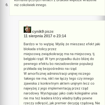
komunistycznych elitach z Brukseli większe wrażenie
niż cokolwiek innego.
pisze:
cynik9
11 sierpnia 2017 o 23:14
Bardzo w to wątpię. Myślę że mieszasz efekt jaki
blokada stolicy przez
miejscową związkokrację ma na miejscowy, tj.
belgijski rząd. W tym przypadku dużo bliżej do
pewnego efektu bo niezadowolenie populacji
przkłada się bezpośrednio na rząd.
W amorficznej administracji unijnej niczego
takiego nie ma, nikt nie łączy tego czy innego
zjawiska z konkretnym aktem unijnym lecz co
najwyżej z jego implementacją przez rząd
narodowy. Występując jako ciało kolegialne unia
nie ma też leadera który władny byłby pewne
rzeczy odkręcić, jak premier decyzję rządową. Nie