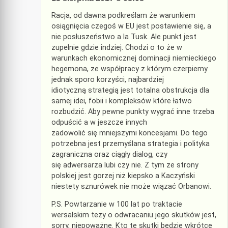
Racja, od dawna podkreślam że warunkiem
osiągnięcia czegoś w EU jest postawienie się, a
nie posłuszeństwo a la Tusk. Ale punkt jest
zupełnie gdzie indziej. Chodzi o to że w
warunkach ekonomicznej dominacji niemieckiego
hegemona, ze współpracy z którym czerpiemy
jednak sporo korzyści, najbardziej
idiotyczną strategią jest totalna obstrukcja dla
samej idei, fobii i kompleksów które łatwo
rozbudzić. Aby pewne punkty wygrać inne trzeba
odpuścić a w jeszcze innych
zadowolić się mniejszymi koncesjami. Do tego
potrzebna jest przemyślana strategia i polityka
zagraniczna oraz ciągły dialog, czy
się adwersarza lubi czy nie. Z tym ze strony
polskiej jest gorzej niż kiepsko a Kaczyński
niestety sznurówek nie może wiązać Orbanowi.
P.S. Powtarzanie w 100 lat po traktacie
wersalskim tezy o odwracaniu jego skutków jest,
sorry, niepoważne. Kto te skutki będzie wkrótce