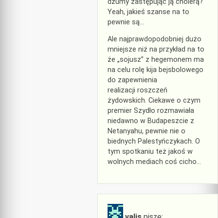
dżumy zastępując ją cholerą?
Yeah, jakieś szanse na to
pewnie są…
Ale najprawdopodobniej dużo
mniejsze niż na przykład na to
że „sojusz” z hegemonem ma
na celu rolę kija bejsbolowego
do zapewnienia
realizacji roszczeń
żydowskich. Ciekawe o czym
premier Szydło rozmawiała
niedawno w Budapeszcie z
Netanyahu, pewnie nie o
biednych Palestyńczykach. O
tym spotkaniu też jakoś w
wolnych mediach coś cicho…
valis
pisze: