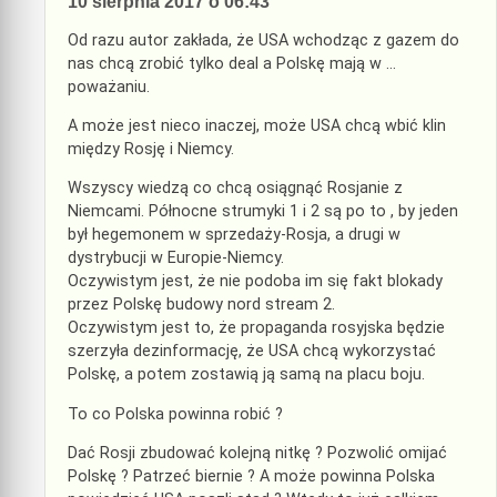
10 sierpnia 2017 o 06:43
Od razu autor zakłada, że USA wchodząc z gazem do
nas chcą zrobić tylko deal a Polskę mają w …
poważaniu.
A może jest nieco inaczej, może USA chcą wbić klin
między Rosję i Niemcy.
Wszyscy wiedzą co chcą osiągnąć Rosjanie z
Niemcami. Północne strumyki 1 i 2 są po to , by jeden
był hegemonem w sprzedaży-Rosja, a drugi w
dystrybucji w Europie-Niemcy.
Oczywistym jest, że nie podoba im się fakt blokady
przez Polskę budowy nord stream 2.
Oczywistym jest to, że propaganda rosyjska będzie
szerzyła dezinformację, że USA chcą wykorzystać
Polskę, a potem zostawią ją samą na placu boju.
To co Polska powinna robić ?
Dać Rosji zbudować kolejną nitkę ? Pozwolić omijać
Polskę ? Patrzeć biernie ? A może powinna Polska