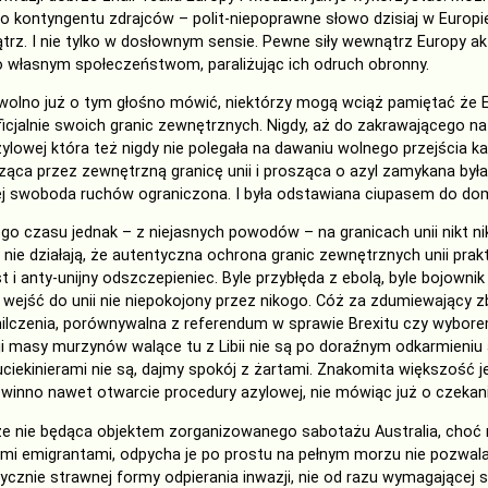
o kontyngentu zdrajców – polit-niepoprawne słowo dzisiaj w Europie
rz. I nie tylko w dosłownym sensie. Pewne siły wewnątrz Europy 
 własnym społeczeństwom, paraliżując ich odruch obronny.
wolno już o tym głośno mówić, niektórzy mogą wciąż pamiętać że 
ficjalnie swoich granic zewnętrznych. Nigdy, aż do zakrawającego na
azylowej która też nigdy nie polegała na dawaniu wolnego przejścia
ąca przez zewnętrzną granicę unii i prosząca o azyl zamykana była 
jej swoboda ruchów ograniczona. I była odstawiana ciupasem do dom
o czasu jednak – z niejasnych powodów – na granicach unii nikt n
 nie działają, że autentyczna ochrona granic zewnętrznych unii prakt
t i anty-unijny odszczepieniec. Byle przybłęda z ebolą, byle bojowni
 wejść do unii nie niepokojony przez nikogo. Cóż za zdumiewający
czenia, porównywalna z referendum w sprawie Brexitu czy wyborem 
ji masy murzynów walące tu z Libii nie są po doraźnym odkarmieni
ciekinierami nie są, dajmy spokój z żartami. Znakomita większość
owinno nawet otwarcie procedury azylowej, nie mówiąc już o czekaniu
że nie będąca objektem zorganizowanego sabotażu Australia, choć
ymi emigrantami, odpycha je po prostu na pełnym morzu nie pozwalaj
cznie strawnej formy odpierania inwazji, nie od razu wymagającej s