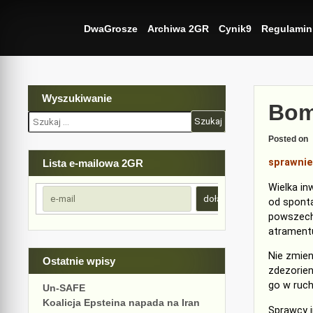
Skip
to
DwaGrosze
Archiwa 2GR
Cynik9
Regulamin
content
Wyszukiwanie
Bom
Szukaj:
Posted on
sprawnie
Lista e-mailowa 2GR
Wielka in
od spont
powszech
atrament
Nie zmien
Ostatnie wpisy
zdezorien
go w ruc
Un-SAFE
Koalicja Epsteina napada na Iran
Sprawcy i