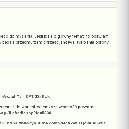
ieco do myślenia. Jeśli idzie o główny temat, to obawiam
ny będzie przedmurzem chrześcijaństwa, tylko linie obrony
com/watch?v=_0ATr32sKUk
ą zamiast do wandali co niszczą własność prywatną
.pl/file/redir.php?id=5330
odze
https://www.youtube.com/watch?v=HsjZWLh0wuY