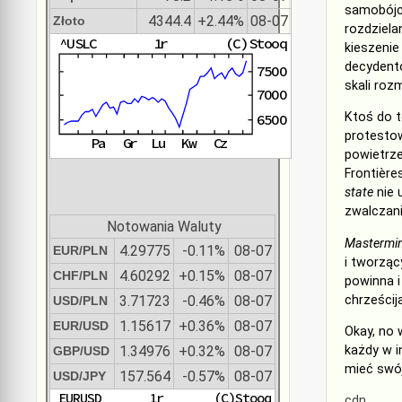
samobójcz
4344.4
+2.44%
08-07
Złoto
rozdziela
kieszenie
decydentó
skali roz
Ktoś do t
protestow
powietrze
Frontière
state
nie
zwalczan
Notowania Waluty
Mastermi
4.29775
-0.11%
08-07
EUR/PLN
i tworząc
4.60292
+0.15%
08-07
CHF/PLN
powinna i
chrześcij
3.71723
-0.46%
08-07
USD/PLN
1.15617
+0.36%
08-07
EUR/USD
Okay, no 
każdy w i
1.34976
+0.32%
08-07
GBP/USD
mieć swój
157.564
-0.57%
08-07
USD/JPY
cdn