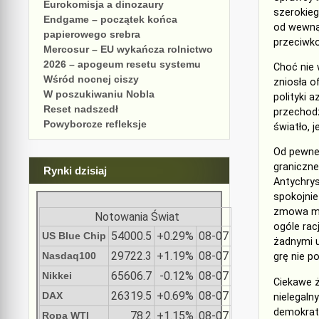
Eurokomisja a dinozaury
szerokieg
Endgame – początek końca
od wewnąt
papierowego srebra
przeciwko
Mercosur – EU wykańcza rolnictwo
2026 – apogeum resetu systemu
Choć nie 
Wśród nocnej ciszy
zniosła o
W poszukiwaniu Nobla
polityki 
Reset nadszedł
przechodz
Powyborcze refleksje
światło, 
Od pewneg
graniczne
Rynki dzisiaj
Antychrys
spokojnie
zmowa mil
Notowania Świat
ogóle rac
54000.5
+0.29%
08-07
US Blue Chip
żadnymi u
29722.3
+1.19%
08-07
Nasdaq100
grę nie p
65606.7
-0.12%
08-07
Nikkei
Ciekawe 
26319.5
+0.69%
08-07
DAX
nielegaln
demokraty
78.2
+1.15%
08-07
Ropa WTI