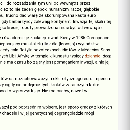
i i do rozsadzania tym unii od wewnątrz przez
ież to nie żaden głęboki humanizm, raczej głębokie
owu, trudno dać wiarę że skorumpowana kasta euro
gdy barbarzyńcy zalewają kontynent. Inwazja tej skali i tej
ęść kreciej roboty prowadzona musi być od wewnątrz.
 i świadomie je zaakceptować. Kiedy w 1985 Greenpeace
iepasujący mu statek (
link
dla {leonsjo}) wysadził w
kiedy cała flotylla pożytecznych idiotów, z
Médecins
Sans
nych Libii
Afrykę w tempie kilkunastu tysięcy
dziennie
deep
e
nie ma czasu bo zajęty
jest
pomaganiem inwazji,
a
nie jej
stynktów samozachowawczych sklerotycznego euro imperium
y nigdy nie podejmie tych kroków zaradczych które
zimno to wykorzystując. Nie ma cudów, nawet w
uważył pod poprzednim wpisem, jest sporo graczy z których
 chaosie i w jej genetycznej degrengoladzie mógł