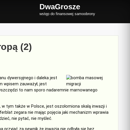
DwaGrosze
wstęp do finansowej samoobrony
opą (2)
lanu
dywersyjne
go
i daleka jest
nim wpisem
zauważył,
jest
 Oszczędzi to nam sporo nadaremnie marnowanego
,
w tym także w Polsce,
jest oszołomiona skalą inwazji i
yferblat zegara
nie mając pojęcia
jaki mechanizm wprawia
dzieć
, nie pyta
ć,
nie myśl
eć
.
na przyjąć za pewnik że inwazja nie odbyła się bez