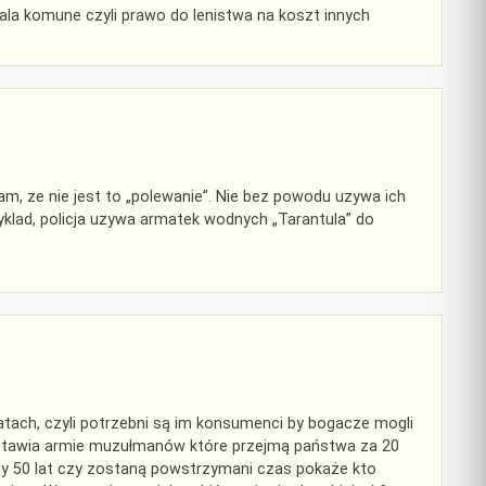
wala komune czyli prawo do lenistwa na koszt innych
am, ze nie jest to „polewanie”. Nie bez powodu uzywa ich
zyklad, policja uzywa armatek wodnych „Tarantula” do
latach, czyli potrzebni są im konsumenci by bogacze mogli
zostawia armie muzułmanów które przejmą państwa za 20
 czy 50 lat czy zostaną powstrzymani czas pokaże kto