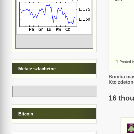
Posted i
Metale szlachetne
Nawiga
Bomba mas
Kto zdeton
wpisu
16 thou
Bitcoin