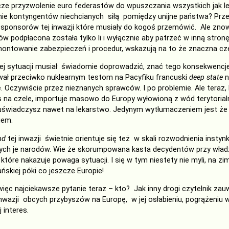
e przyzwolenie euro federastów do wpuszczania wszystkich jak lec
nie kontyngentów niechcianych siłą pomiędzy unijne państwa? Przec
 sponsorów tej inwazji które musiały do kogoś przemówić. Ale zn
w podpłacona została tylko li i wyłącznie aby patrzeć w inną stronę 
montowanie zabezpieczeń i procedur, wskazują na to że znaczna cz
ej sytuacji musiał świadomie doprowadzić,
znać tego konsekwencje
ał przeciwko nuklearnym testom na Pacyfiku francuski
deep state
n
. Oczywiście przez nieznanych sprawców. I po problemie. Ale teraz, 
s
na czele,
importuje masowo do Europy
wyłowioną
z wód terytorial
 uświadczysz nawet
na lekarstwo. Jedynym wytłumaczeniem jest ż
iem.
nd
tej inwazji świetnie orientuje się też w skali rozwodnienia in
ych je narodów. Wie że skorumpowana kasta decydentów przy władz
 które nakazuje powaga sytuacji. I się w tym niestety nie myli, na 
ańskiej póki co jeszcze Europie!
więc najciekawsze pytanie teraz – kto? Jak inny drogi czytelnik za
nwazji obcych przybyszów na Europę, w jej osłabieniu, pogrążeniu w
 interes.