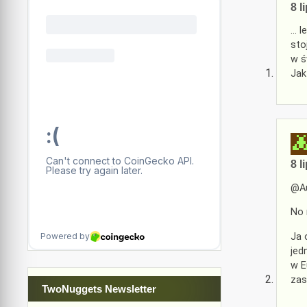
8 l
… l
sto
w ś
Jak
8 l
@Au
No 
Ja 
jed
w E
zas
TwoNuggets Newsletter