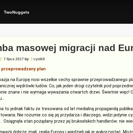
TwoNuggets
ba masowej migracji nad Eur
7 lipca 2017
by
cynik9
 przeprowadzany plan
wazja na Europę
nosi
wszelkie
cechy sprawnie przeprowadz
a
ne
go p
anicznej wędrówki ludów.
Co, jak jeden drogi czytelnik pod poprzed
nie znane i nie wymaga wyważania otwartch drzwi
.
Świetnie więc!
u…
ia to jednak faktu że t
resowana od lat
medialną
propagandą publika
towana. Nie rozumie co się jej przydarza i dlaczego, w
idzi jedynie c
h.
O
siągnęła
stan
pożądany przez
jej
brukselskich handlerów: nie wie
nwazji dobrze znali realia Europy i wiedzieli jak je wykorzystać. Moż