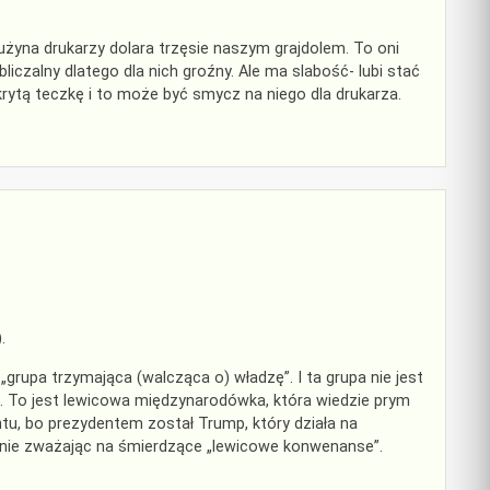
 drużyna drukarzy dolara trzęsie naszym grajdolem. To oni
liczalny dlatego dla nich groźny. Ale ma slabość- lubi stać
rytą teczkę i to może być smycz na niego dla drukarza.
.
grupa trzymająca (walcząca o) władzę”. I ta grupa nie jest
e. To jest lewicowa międzynarodówka, która wiedzie prym
tu, bo prezydentem został Trump, który działa na
USA nie zważając na śmierdzące „lewicowe konwenanse”.