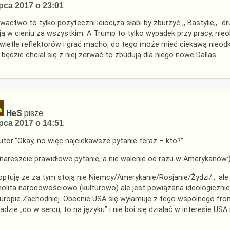
ipca 2017 o 23:01
ewactwo to tylko pożyteczni idioci,za słabi by zburzyć ,, Bastylie,,-
ją w cieniu za wszystkim. A Trump to tylko wypadek przy pracy, nieob
wietle reflektorów i grać macho, do tego może mieć ciekawą nieodk
 będzie chciał się z niej zerwać to zbudują dla niego nowe Dallas.
HeS
pisze:
ipca 2017 o 14:51
tor:”Okay, no więc najciekawsze pytanie teraz – kto?”
nareszcie prawidłowe pytanie, a nie walenie od razu w Amerykanów:)
optuję że za tym stoją nie Niemcy/Amerykanie/Rosjanie/Żydzi/… ale „
nolita narodowościowo (kulturowo) ale jest powiązana ideologiczni
uropie Zachodniej. Obecnie USA się wyłamuje z tego wspólnego fron
adzie „co w sercu, to na języku” i nie boi się działać w interesie 