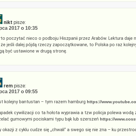
nikt
pisze:
ipca 2017 o 10:35
to poczytać nieco o podboju Hiszpanii przez Arabów. Lektura daje n
, że jeśli dalej pójdą rzeczy zapoczątkowane, to Polska po raz kolej
ą być ustawione w drugą stronę.
rem
pisze:
ipca 2017 o 09:55
st kolejny bantustan – tym razem hamburg
https://www.youtube.
upadek cywilizacji co ta hołota wyprawia a tzw policja polewa wod
zelać gumowymi pociskami typu bąk lub szerszeń
https://www.cossw
y okazji z cyklu cudze się „chwali” a swego się nie zna – ku przestr