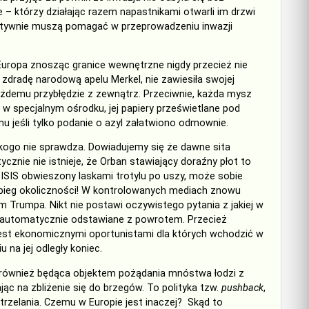
 – którzy działając razem napastnikami otwarli im drzwi
aktywnie muszą pomagać w przeprowadzeniu inwazji
Europa znosząc granice wewnętrzne nigdy przecież nie
 zdradę narodową apelu Merkel, nie zawiesiła swojej
 każdemu przybłędzie z zewnątrz. Przeciwnie, każda mysz
w specjalnym ośrodku, jej papiery prześwietlane pod
u jeśli tylko podanie o azyl załatwiono odmownie.
ikogo nie sprawdza. Dowiadujemy się że dawne sita
ycznie nie istnieje, że Orban stawiający doraźny płot to
k ISIS obwieszony laskami trotylu po uszy, może sobie
 zbieg okoliczności! W kontrolowanych mediach znowu
Trumpa. Nikt nie postawi oczywistego pytania z jakiej w
u automatycznie odstawiane z powrotem. Przecież
 jest ekonomicznymi oportunistami dla których wchodzić w
 na jej odległy koniec.
 również będąca objektem pożądania mnóstwa łodzi z
ąc na zbliżenie się do brzegów. To polityka tzw.
pushback
,
trzelania. Czemu w Europie jest inaczej? Skąd to