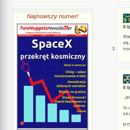
Najnowszy numer!
8 l
War
się
mog
8 l
…je
to 
str
prz