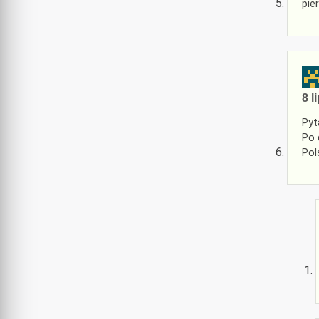
pie
8 l
Pyt
Po 
Pol