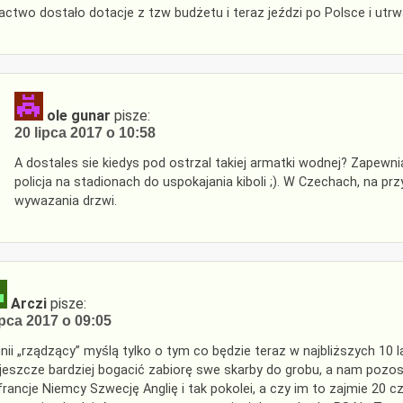
actwo dostało dotacje z tzw budżetu i teraz jeździ po Polsce i utr
ole gunar
pisze:
20 lipca 2017 o 10:58
A dostales sie kiedys pod ostrzal takiej armatki wodnej? Zapewni
policja na stadionach do uspokajania kiboli ;). W Czechach, na pr
wywazania drzwi.
Arczi
pisze:
ipca 2017 o 09:05
nii „rządzący” myślą tylko o tym co będzie teraz w najbliższych 10 
 jeszcze bardziej bogacić zabiorę swe skarby do grobu, a nam po
 francje Niemcy Szwecję Anglię i tak pokolei, a czy im to zajmie 20