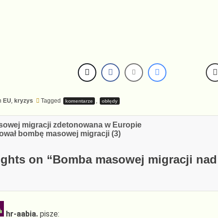
n
EU
,
kryzys
Tagged
,
komentarze
obłędy
cja
owej migracji zdetonowana w Europie
ował bombę masowej migracji (3)
ghts on “
Bomba masowej migracji nad 
hr-aabia.
pisze: