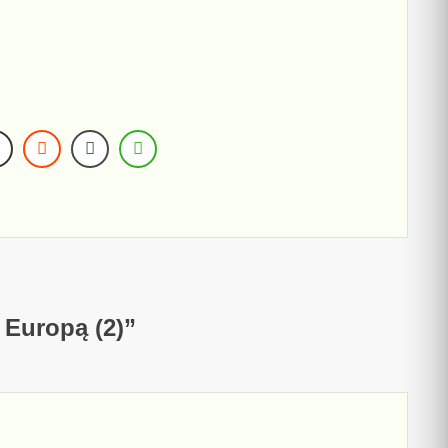
Europą (2)
”