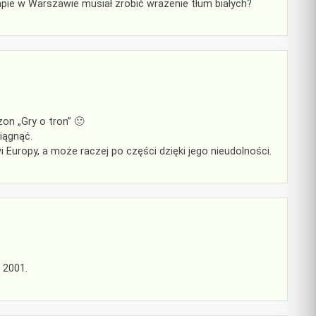
pie w Warszawie musiał zrobić wrażenie tłum białych?
on „Gry o tron” 🙂
iągnąć.
owi Europy, a może raczej po części dzięki jego nieudolności.
 2001.