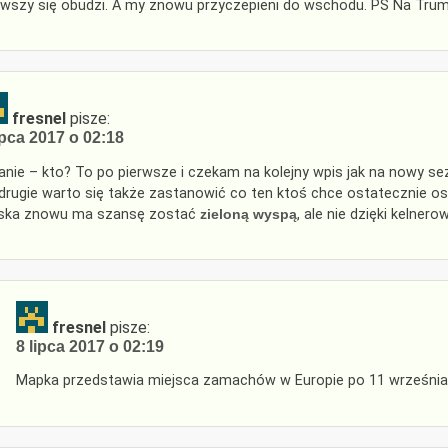
rwszy się obudzi. A my znowu przyczepieni do wschodu. PS Na Trum
fresnel
pisze:
ipca 2017 o 02:18
anie – kto? To po pierwsze i czekam na kolejny wpis jak na nowy sez
drugie warto się także zastanowić co ten ktoś chce ostatecznie os
ska znowu ma szansę zostać
zieloną wyspą
, ale nie dzięki kelner
fresnel
pisze:
8 lipca 2017 o 02:19
Mapka przedstawia miejsca zamachów w Europie po 11 września