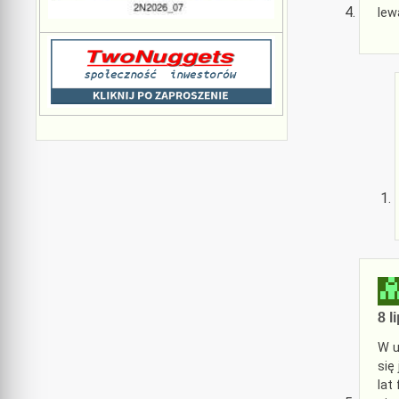
lew
8 l
W u
się
lat