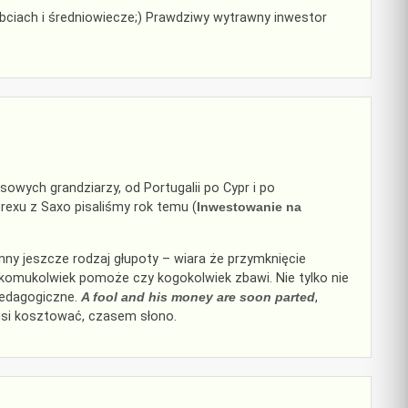
bciach i średniowiecze;) Prawdziwy wytrawny inwestor
owych grandziarzy, od Portugalii po Cypr i po
exu z Saxo pisaliśmy rok temu (
Inwestowanie na
ny jeszcze rodzaj głupoty – wiara że przymknięcie
 komukolwiek pomoże czy kogokolwiek zbawi. Nie tylko nie
epedagogiczne.
A fool and his money are soon parted
,
si kosztować, czasem słono.