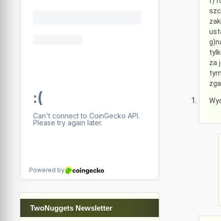
f)T
szc
zak
ust
g)n
tyl
za 
tym
zga
Wyd
TwoNuggets Newsletter