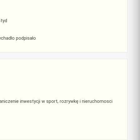
styd
ychadło podpisało
raniczenie inwestycji w sport, rozrywkę i nieruchomosci