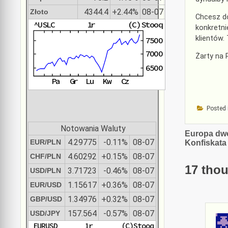
4344.4
+2.44%
08-07
Złoto
Chcesz d
konkretni
klientów.
Żarty na 
Posted 
Notowania Waluty
Nawiga
Europa dw
4.29775
-0.11%
08-07
EUR/PLN
Konfiskata
wpisu
4.60292
+0.15%
08-07
CHF/PLN
17 thou
3.71723
-0.46%
08-07
USD/PLN
1.15617
+0.36%
08-07
EUR/USD
1.34976
+0.32%
08-07
GBP/USD
157.564
-0.57%
08-07
USD/JPY