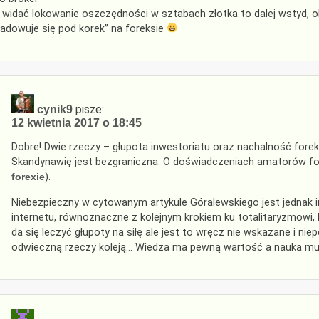
 widać lokowanie oszczędności w sztabach złotka to dalej wstyd, o
ładowuje się pod korek” na foreksie
pisze:
cynik9
12 kwietnia 2017 o 18:45
Dobre! Dwie rzeczy – głupota inwestoriatu oraz nachalność foreks
Skandynawię jest bezgraniczna. O doświadczeniach amatorów for
forexie
).
Niebezpieczny w cytowanym artykule Góralewskiego jest jednak in
internetu, równoznaczne z kolejnym krokiem ku totalitaryzmowi,
da się leczyć głupoty na siłę ale jest to wręcz nie wskazane i ni
odwieczną rzeczy koleją… Wiedza ma pewną wartość a nauka mu