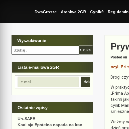
Skip
to
DwaGrosze
Archiwa 2GR
Cynik9
Regulamin
content
Wyszukiwanie
Pry
Szukaj:
Posted on
czyli Pri
Lista e-mailowa 2GR
Drogi czy
W praktyc
„Prima Ap
takimi jak
cynik Mar
Ostatnie wpisy
śmieszne
Un-SAFE
Weźmy na 
Koalicja Epsteina napada na Iran
dzień smu