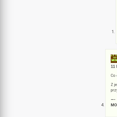
11 
Co 
Z j
prz
—-
MOD