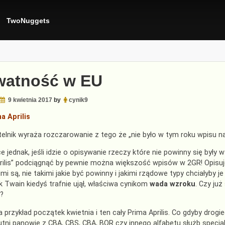
TwoNuggets
watność w EU
9 kwietnia 2017
by
cynik9
ma Aprilis
telnik wyraża rozczarowanie z tego że „nie było w tym roku wpisu na 
e jednak, jeśli idzie o opisywanie rzeczy które nie powinny się były 
rilis” podciągnąć by pewnie można większość wpisów w 2GR! Opisuj
imi są, nie takimi jakie być powinny i jakimi rządowe typy chciałyby je
k Twain kiedyś trafnie ujął, właściwa cynikom
wada wzroku
. Czy ju
?
przykład początek kwietnia i ten cały Prima Aprilis. Co gdyby drogie
tni panowie z CBA, CBS, CBA, BOR czy innego alfabetu służb specjal