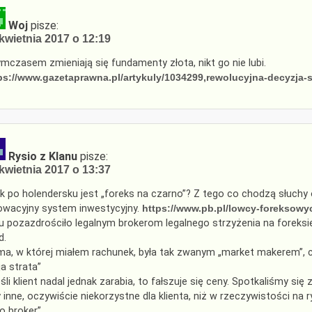
Woj
pisze:
kwietnia 2017 o 12:19
ymczasem zmieniają się fundamenty złota, nikt go nie lubi.
ps://www.gazetaprawna.pl/artykuly/1034299,rewolucyjna-decyzja-
Rysio z Klanu
pisze:
kwietnia 2017 o 13:37
ak po holendersku jest „foreks na czarno”? Z tego co chodzą słuchy
owacyjny system inwestycyjny.
https://www.pb.pl/lowcy-foreksowy
u pozazdrościło legalnym brokerom legalnego strzyżenia na foreksi
d.
rma, w której miałem rachunek, była tak zwanym „market makerem”, czyl
a strata”
eśli klient nadal jednak zarabia, to fałszuje się ceny. Spotkaliśmy si
y inne, oczywiście niekorzystne dla klienta, niż w rzeczywistości na
ko broker”