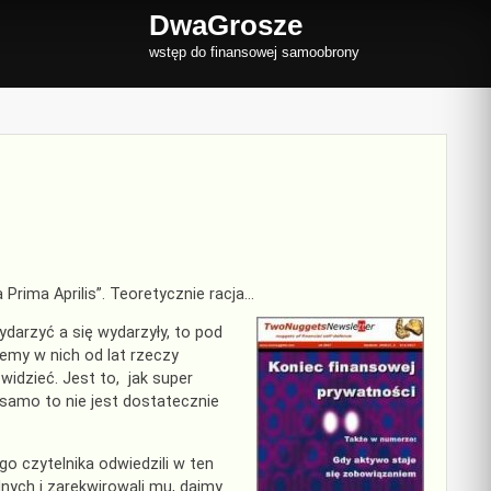
DwaGrosze
wstęp do finansowej samoobrony
Prima Aprilis”. Teoretycznie racja…
wydarzyć a się wydarzyły, to pod
emy w nich od lat rzeczy
 widzieć. Jest to, jak super
ż samo to nie jest dostatecznie
go czytelnika odwiedzili w ten
nych i zarekwirowali mu, dajmy