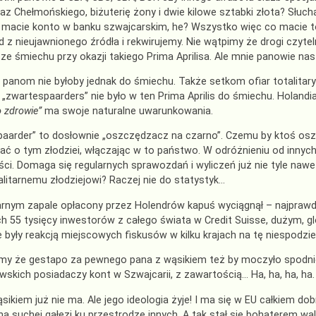
raz Chełmońskiego, biżuterię żony i dwie kilowe sztabki złota? Słuch
 macie konto w banku szwajcarskim, he? Wszystko więc co macie 
 z nieujawnionego źródła i rekwirujemy. Nie wątpimy że drogi czyteln
ze śmiechu przy okazji takiego Prima Aprilisa. Ale mnie panowie nastra
panom nie byłoby jednak do śmiechu. Także setkom ofiar totalit
„zwartespaarders” nie było w ten Prima Aprilis do śmiechu. Holandia
o zdrowie”
ma swoje naturalne uwarunkowania.
aarder” to dosłownie „oszczędzacz na czarno”. Czemu by ktoś osz
ć o tym złodziei, włączając w to państwo. W odróżnieniu od innych j
ci. Domaga się regularnych sprawozdań i wyliczeń już nie tyle nawet
alitarnemu złodziejowi? Raczej nie do statystyk…
tarnym zapale opłacony przez Holendrów kapuś wyciągnął – najpra
 55 tysięcy inwestorów z całego świata w Credit Suisse, dużym, 
e były reakcją miejscowych fiskusów w kilku krajach na tę niespodzi
my że gestapo za pewnego pana z wąsikiem też by moczyło spodnie 
owskich posiadaczy kont w Szwajcarii, z zawartością… Ha, ha, ha, ha.
sikiem już nie ma. Ale jego ideologia żyje! I ma się w EU całkiem dob
na suchej gałęzi ku przestrodze innych. A tak stał się bohaterem wal