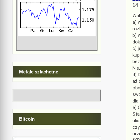
14 
Wal
a) 
roz
b) 
dok
c) 
kup
bez
Nie
Metale szlachetne
d) 
aż 
obn
swo
dla
e) 
Sta
Bitcoin
uli
czy
urz