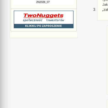
Jak
„za