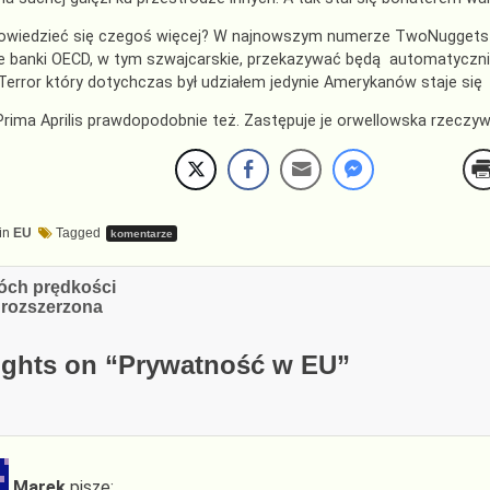
owiedzieć się czegoś więcej? W najnowszym numerze TwoNuggets N
e banki OECD, w tym szwajcarskie, przekazywać będą automatyczni
 Terror który dotychczas był udziałem jedynie Amerykanów staje się
Prima Aprilis prawdopodobnie też. Zastępuje je orwellowska rzeczyw
in
EU
Tagged
komentarze
cja
óch prędkości
 rozszerzona
ghts on “
Prywatność w EU
”
Marek
pisze: