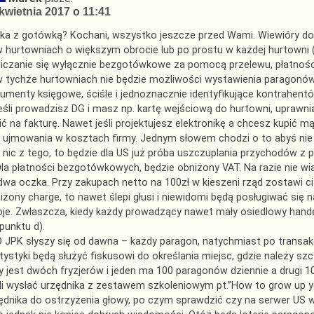
kwietnia 2017 o 11:41
ka z gotówką? Kochani, wszystko jeszcze przed Wami. Wiewióry do
w hurtowniach o większym obrocie lub po prostu w każdej hurtowni 
liczanie się wyłącznie bezgotówkowe za pomocą przelewu, płatności
w tychże hurtowniach nie będzie możliwości wystawienia paragonów
umenty księgowe, ściśle i jednoznacznie identyfikujące kontrahentó
jeśli prowadzisz DG i masz np. kartę wejściową do hurtowni, upraw
ić na fakturę. Nawet jeśli projektujesz elektronikę a chcesz kupić m
 ujmowania w kosztach firmy. Jednym słowem chodzi o to abyś nie 
, nic z tego, to będzie dla US już próba uszczuplania przychodów z 
Dla płatności bezgotówkowych, będzie obniżony VAT. Na razie nie wiad
dwa oczka. Przy zakupach netto na 100zł w kieszeni rząd zostawi ci a
iżony charge, to nawet ślepi głusi i niewidomi będą posługiwać si
je. Zwłaszcza, kiedy każdy prowadzący nawet mały osiedlowy handel
 punktu d).
O JPK słyszy się od dawna – każdy paragon, natychmiast po transakc
tystyki będą służyć fiskusowi do określania miejsc, gdzie należy szc
cy jest dwóch fryzjerów i jeden ma 100 paragonów dziennie a drugi 10
li wysłać urzędnika z zestawem szkoleniowym pt.”How to grow up yo
ędnika do ostrzyżenia głowy, po czym sprawdzić czy na serwer US 