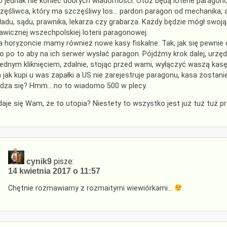
o jednak nie koniec dobrych wiadomości. Otóż będą loterie paragonowe
zęśliwca, który ma szczęśliwy los… pardon paragon od mechanika, a 
ładu, sądu, prawnika, lekarza czy grabarza. Każdy będzie mógł swoją
awicznej wszechpolskiej loterii paragonowej.
a horyzoncie mamy również nowe kasy fiskalne. Tak, jak się pewnie d
ko po to aby na ich serwer wysłać paragon. Pójdźmy krok dalej, urz
jednym kliknięciem, zdalnie, stojąc przed wami, wyłączyć waszą kasę
 jak kupi u was zapałki a US nie zarejestruje paragonu, kasa zostanie
dza się? Hmm….no to wiadomo 500 w plecy.
aje się Wam, że to utopia? Niestety to wszystko jest już tuż tuż p
pisze:
cynik9
14 kwietnia 2017 o 11:57
Chętnie rozmawiamy z rozmaitymi wiewiórkami…