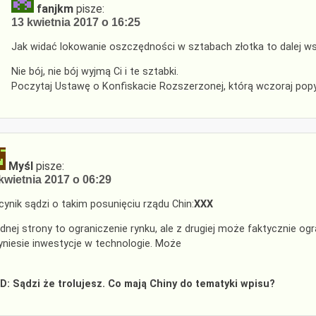
fanjkm
pisze:
13 kwietnia 2017 o 16:25
Jak widać lokowanie oszczędności w sztabach złotka to dalej w
Nie bój, nie bój wyjmą Ci i te sztabki.
Poczytaj Ustawę o Konfiskacie Rozszerzonej, którą wczoraj pop
Myśl
pisze:
kwietnia 2017 o 06:29
cynik sądzi o takim posunięciu rządu Chin:
XXX
ednej strony to ograniczenie rynku, ale z drugiej może faktycznie og
yniesie inwestycje w technologie. Może
: Sądzi że trolujesz. Co mają Chiny do tematyki wpisu?