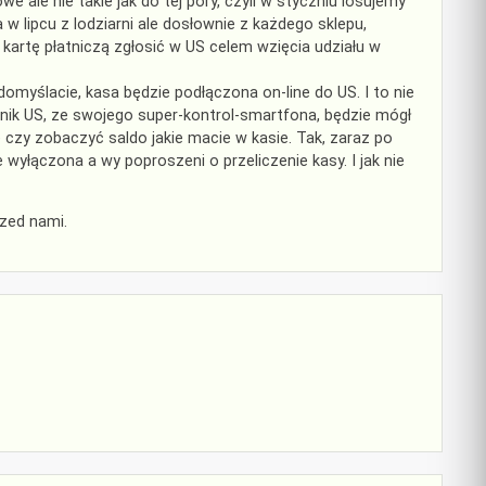
 ale nie takie jak do tej pory, czyli w styczniu losujemy
w lipcu z lodziarni ale dosłownie z każdego sklepu,
 kartę płatniczą zgłosić w US celem wzięcia udziału w
omyślacie, kasa będzie podłączona on-line do US. I to nie
ędnik US, ze swojego super-kontrol-smartfona, będzie mógł
 czy zobaczyć saldo jakie macie w kasie. Tak, zaraz po
 wyłączona a wy poproszeni o przeliczenie kasy. I jak nie
rzed nami.