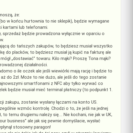
noszą, że:
(bo w końcu hurtownia to nie sklepik), będzie wymagane
 kartami lub telefonami.
, sprzedaż będzie prowadzona wyłącznie w oparciu o
w.
niającą do tańszych zakupów, to będziesz musiał wszystko
ąkę do placków, to będziesz musiał ją kupić na fakturę ale
mógł „dostawiać” towaru. Kilo mąki? Proszę Tona mąki?
prowadzonej działalności.
omo o ile oczek ale jeśli wiewiórki mają rację i będzie to
ż do 2zł. Może to nie dużo, ale jeśli do tego zostanie
ę najnowszymi smartfonami z NFC aby tylko wyrwać co
ek będzie musiał mieć terminal płatniczy (to podpunkt 1.
ji zakupu, zostanie wysłany łączami na konto US.
zególnie wzmóc kontrolę. Chodzi o to, że jeśli na jednej
, to temu drugiemu należy się…. Nie kochani, nie jak w UK,
ur business” ale jak się pewnie domyślacie, wysłać
wpłynął stosowny paragon!