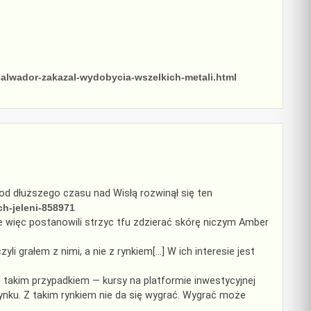
salwador-zakazal-wydobycia-wszelkich-metali.html
 od dłuższego czasu nad Wisłą rozwinął się ten
ch-jeleni-858971
e więc postanowili strzyc tfu zdzierać skórę niczym Amber
i grałem z nimi, a nie z rynkiem[…] W ich interesie jest
ę z takim przypadkiem — kursy na platformie inwestycyjnej
 rynku. Z takim rynkiem nie da się wygrać. Wygrać może