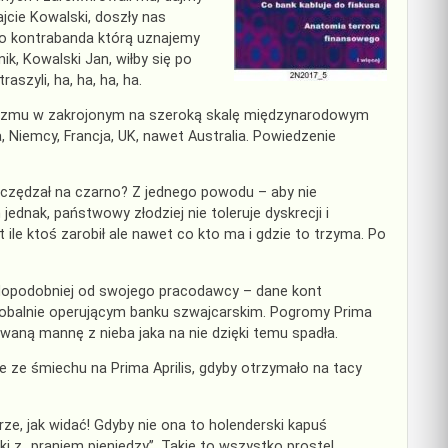
ajcie Kowalski, doszły nas
to kontrabanda którą uznajemy
ik, Kowalski Jan, wiłby się po
szyli, ha, ha, ha, ha.
aryzmu w zakrojonym na szeroką skalę międzynarodowym
, Niemcy, Francja, UK, nawet Australia.
Powiedzenie
czędzał na czarno? Z jednego powodu – aby nie
ednak, państwowy złodziej nie toleruje dyskrecji i
 ile ktoś zarobił ale nawet co kto ma i gdzie to trzyma. Po
wdopodobniej od swojego pracodawcy – dane kont
globalnie operującym banku szwajcarskim. Pogromy Prima
ewaną mannę z nieba jaka na nie dzięki temu spadła.
ze śmiechu na Prima Aprilis, gdyby otrzymało na tacy
rze, jak widać! Gdyby nie ona to holenderski kapuś
ki z „praniem pieniędzy”. Takie to wszystko proste!