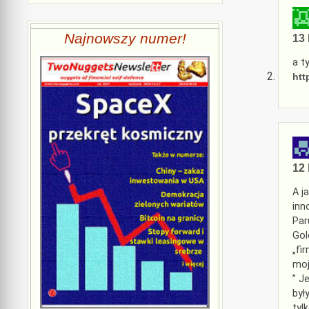
Najnowszy numer!
13 
a t
htt
12 
A j
inn
Par
Gol
„fi
moj
” J
był
tyl