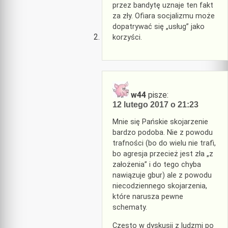
przez bandytę uznaje ten fakt
za zły. Ofiara socjalizmu może
dopatrywać się „usług” jako
korzyści.
w44
pisze:
12 lutego 2017 o 21:23
Mnie się Pańskie skojarzenie
bardzo podoba. Nie z powodu
trafności (bo do wielu nie trafi,
bo agresja przecież jest zła „z
założenia” i do tego chyba
nawiązuje gbur) ale z powodu
niecodziennego skojarzenia,
które narusza pewne
schematy.
Często w dyskusji z ludzmi po