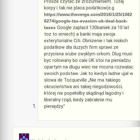
Prosze czytac ze zrozumieniem. Tutaj
korpy i tak nie placa podatkow(e.g.
https://www.theverge.com/2016/1/25/1082
6274/google-tax-evasion-uk-deal-back-
taxes
Google zaplacil 130baniek za 10 lat
toz to smiech) a banki maja swoja
exterytorialne Citi. Obnizenie i tak niskich
podatkow dla duzych firm sprawi ze
przycisna srube zwyklym orkom. Dlug musi
byc rolowany bo cale UK stoi na pieniadzu
opartym na dlugu wiec nie mozna rozwalac
swoich podstaw. Jak to kiedys ladnie ujal w
slowa de Tocqueville „Nie ma takiego
okrucieństwa ani takiej niegodziwości,
której nie popełniłby skądinąd łagodny i
liberalny rząd, kiedy zabraknie mu
pieniędzy.”