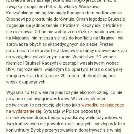
rozwiewa też nadzieje jakie wielu mogło jeszcze mieć w
związku z dojściem PiS-u do władzy. Warszawa
Kaczyńskiego nie będzie nigdy Budapesztem bo Kaczynski
Orbanowi po prostu nie dorównuje. Orban łagodząc Brukselę
dogaduje się jednocześnie z Putinem, Kaczyński z Putinem
nie rozmawia. Orban nie wchodzi do łóżka z banderowcami
na Majdanie, nie miesza się też do konfliktu na Ukrainie i nie
sprowadza obych sił ekspedycyjnych do siebie. Prezes
natomiast nie skorzystał z dziejowej szansy ustawienia kraju
na względnie niezależnym kursie. Wasalstwo PO wobec
Niemiec i Brukseli Kaczyński zastąpił wasalstwem wobec
USA, zagrożeniem większym bo opartym teraz o obcą siłę
zbrojną w kraju który przez 20 latach obchodził się bez
wojsk okupacyjnych.
Wyjaśnia to też wiele na płaszczynie ekonomicznej, co nie
powinno ujść uwagi inwestorów. W szczególności
potwierdza to percepcję złotego jako
wypadku czekającego
na wydarzenie się
. Sytuacja w Polsce pozostaje
umiarkowanie dobra, będąc wypadkową wielu czynników, w
tym kończących się powoli dotacji unijnych i niezłej ostatnio
koniunktury. Byłoby przerysowaniem dopatrywać się w niej