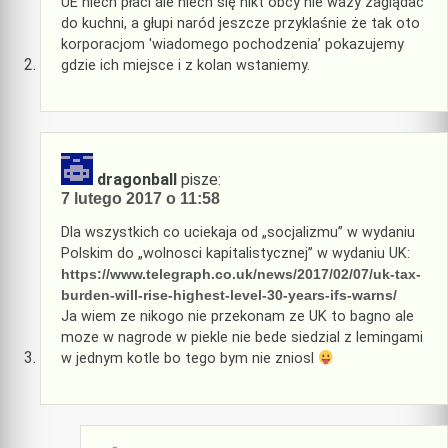
UE niech płaci ale niech się nikt obcy nie waży zaglądać
do kuchni, a głupi naród jeszcze przyklaśnie że tak oto
korporacjom 'wiadomego pochodzenia’ pokazujemy
gdzie ich miejsce i z kolan wstaniemy.
dragonball
pisze:
7 lutego 2017 o 11:58
Dla wszystkich co uciekaja od „socjalizmu” w wydaniu
Polskim do „wolnosci kapitalistycznej” w wydaniu UK:
https://www.telegraph.co.uk/news/2017/02/07/uk-tax-
burden-will-rise-highest-level-30-years-ifs-warns/
Ja wiem ze nikogo nie przekonam ze UK to bagno ale
moze w nagrode w piekle nie bede siedzial z lemingami
w jednym kotle bo tego bym nie zniosl