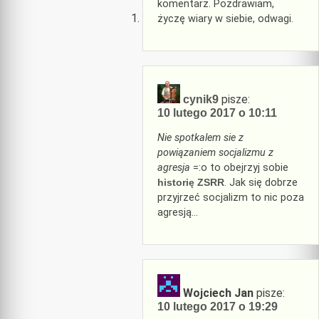
komentarz. Pozdrawiam,
życzę wiary w siebie, odwagi.
pisze:
cynik9
10 lutego 2017 o 10:11
Nie spotkalem sie z
powiązaniem socjalizmu z
agresja
=:o to obejrzyj sobie
historię ZSRR
. Jak się dobrze
przyjrzeć socjalizm to nic poza
agresją…
Wojciech Jan
pisze:
10 lutego 2017 o 19:29