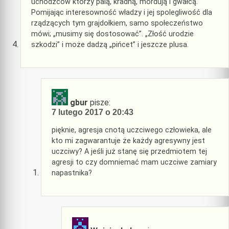
uchodźców którzy palą, kradną, mordują i gwałcą.
Pomijając interesowność władzy i jej spolegliwość dla
rządzących tym grajdołkiem, samo społeczeństwo
mówi; „musimy się dostosować”. „Złość urodzie
szkodzi” i może dadzą „pińcet” i jeszcze plusa.
gbur
pisze:
7 lutego 2017 o 20:43
pięknie, agresja cnotą uczciwego człowieka, ale
kto mi zagwarantuje że każdy agresywny jest
uczciwy? A jeśli już stanę się przedmiotem tej
agresji to czy domniemać mam uczciwe zamiary
napastnika?