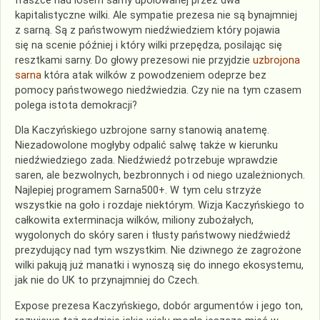
fraszce nad losem sarny upolowanej przez dwa
kapitalistyczne wilki. Ale sympatie prezesa nie są bynajmniej
z sarną. Są z państwowym niedźwiedziem który pojawia
się na scenie później i który wilki przepędza, posilając się
resztkami sarny. Do głowy prezesowi nie przyjdzie
uzbrojona
sarna
która atak wilków z powodzeniem odeprze bez
pomocy państwowego niedźwiedzia. Czy nie na tym czasem
polega istota demokracji?
Dla Kaczyńskiego uzbrojone sarny stanowią anatemę.
Niezadowolone mogłyby odpalić salwę także w kierunku
niedźwiedziego zada. Niedźwiedź potrzebuje wprawdzie
saren, ale bezwolnych, bezbronnych i od niego uzależnionych.
Najlepiej programem Sarna500+. W tym celu strzyże
wszystkie na goło i rozdaje niektórym. Wizja Kaczyńskiego to
całkowita exterminacja wilków, miliony zubożałych,
wygolonych do skóry saren i tłusty państwowy niedźwiedź
prezydujący nad tym wszystkim. Nie dziwnego że zagrożone
wilki pakują już manatki i wynoszą się do innego ekosystemu,
jak nie do UK to przynajmniej do Czech.
Expose prezesa Kaczyńskiego, dobór argumentów i jego ton,