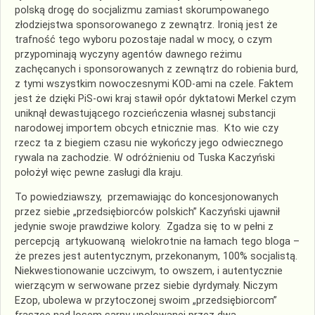
polską drogę do socjalizmu zamiast skorumpowanego
złodziejstwa sponsorowanego z zewnątrz. Ironią jest że
trafność tego wyboru pozostaje nadal w mocy, o czym
przypominają wyczyny agentów dawnego reżimu
zachęcanych i sponsorowanych z zewnątrz do robienia burd,
z tymi wszystkim nowoczesnymi KOD-ami na czele. Faktem
jest że dzięki PiS-owi kraj stawił opór dyktatowi Merkel czym
uniknął dewastującego rozcieńczenia własnej substancji
narodowej importem obcych etnicznie mas. Kto wie czy
rzecz ta z biegiem czasu nie wykończy jego odwiecznego
rywala na zachodzie. W odróżnieniu od Tuska Kaczyński
położył więc pewne zasługi dla kraju.
To powiedziawszy, przemawiając do koncesjonowanych
przez siebie „przedsiębiorców polskich” Kaczyński ujawnił
jedynie swoje prawdziwe kolory. Zgadza się to w pełni z
percepcją artykuowaną wielokrotnie na łamach tego bloga –
że prezes jest autentycznym, przekonanym, 100% socjalistą.
Niekwestionowanie uczciwym, to owszem, i autentycznie
wierzącym w serwowane przez siebie dyrdymały. Niczym
Ezop, ubolewa w przytoczonej swoim „przedsiębiorcom”