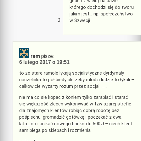
(jeden z wielu) na bazie
którego dochodzi się do tworu
jakim jest… np. społeczeństwo
w Szwecji.
rem
pisze:
6 lutego 2017 o 19:51
to ze stare ramole łykają socjalistyczne dyrdymały
naczelnika to pół biedy ale żeby młodzi ludzie to łykali –
całkowicie wyżarty rozum przez socjał …….
nie ma co sie kopac z koniem tylko zarabiać i starać
się większość zleceń wykonywać w tzw szarej strefie
dla znajomych klientów robiąc dobrą robotę bez
pośpiechu, gromadzić gotówkę i poczekać z dwa
lata….no i unikać nowego banknotu 500zł – niech klient
sam biega po sklepach i rozmienia