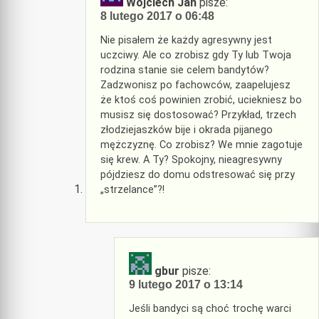
Wojciech Jan
pisze:
8 lutego 2017 o 06:48
Nie pisałem że każdy agresywny jest
uczciwy. Ale co zrobisz gdy Ty lub Twoja
rodzina stanie sie celem bandytów?
Zadzwonisz po fachowców, zaapelujesz
że ktoś coś powinien zrobić, uciekniesz bo
musisz się dostosować? Przykład, trzech
złodziejaszków bije i okrada pijanego
mężczyznę. Co zrobisz? We mnie zagotuje
się krew. A Ty? Spokojny, nieagresywny
pójdziesz do domu odstresować się przy
„strzelance”?!
gbur
pisze:
9 lutego 2017 o 13:14
Jeśli bandyci są choć trochę warci