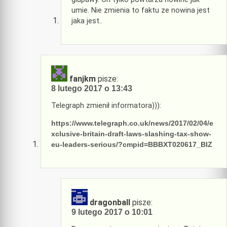
umie. Nie zmienia to faktu ze nowina jest
jaka jest..
fanjkm
pisze:
8 lutego 2017 o 13:43
Telegraph zmienił informatora))):
https://www.telegraph.co.uk/news/2017/02/04/e
xclusive-britain-draft-laws-slashing-tax-show-
eu-leaders-serious/?cmpid=BBBXT020617_BIZ
dragonball
pisze:
9 lutego 2017 o 10:01