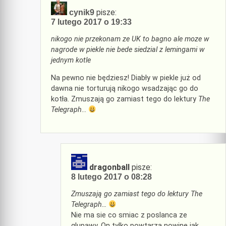
pisze:
cynik9
7 lutego 2017 o 19:33
nikogo nie przekonam ze UK to bagno ale moze w
nagrode w piekle nie bede siedzial z lemingami w
jednym kotle
Na pewno nie będziesz! Diabły w piekle już od
dawna nie torturują nikogo wsadzając go do
kotła. Zmuszają go zamiast tego do lektury
The
Telegraph
…
dragonball
pisze:
8 lutego 2017 o 08:28
Zmuszają go zamiast tego do lektury The
Telegraph…
Nie ma sie co smiac z poslanca ze
glupawy. On tylko powtarza nowine jak