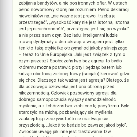
zabijania bandytów, a nie postronnych ofiar. W ustach
pełno nowomowy której nie rozumiem. Pełno deklaracji
niewolników np. „nie ważne jest prawo, trzeba je
przestrzegać”, „wysokość kary nie jest istotna, istotna
jest jej nieuchronność”, przestępcą jest się po wyroku”
a nie przez sam czyn. Bez ładu, inteligentni ludzie
mówią dyrdymały o demokracji, a wrogiem jest tylko
ten kto taką etykietkę otrzymał od jakoby silniejszego
– teraz to Unie Europejska. Jaki jest związek z tym o
czym piszesz? Społeczeństwo bez agresji to bydło
któremu można postawić płoty i pędząc batem lub
łudząc obietnicą zielonej trawy (socjalu) kierować gdzie
się chce. Dlaczego tak ważna jest agresja? Dlatego, że
dla uczciwego człowieka jest ona obroną przed
nikczemnością. Człowiek pozbawiony agresji, dla
dobrego samopoczucia wyłączy samodzielność
myślenia, a z tchórzostwa zrobi cnotę pacyfizmu. Byle
starczyło na michę, pozbawiający sie myślenia
zaakceptują rzeczywistość nie martwiąc sie
przyszłością. „Jakoś to będzie bo zawsze jakoś było”.
Zwróćcie uwagę jak inne jest traktowanie tzw.