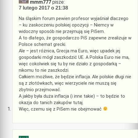
mmm777
pisze:
7 lutego 2017 o 21:38
Na śląskim forum pewien profesor wyjaśniał dlaczego
– ku zaskoczeniu polskiej opozycji – Niemcy w
widoczny sposób nie przejmują się PiSem.
A to dlatego, że gospodarczo PiS zapewne zrealizuje w
Polsce schemat grecki.
Ale – jest różnica, Grecja ma Euro, więc upadek jej
gospodarki mógł zaszkodzić UE. A Polska Euro nie ma,
więc cokolwiek się tu by nie działo z gospodarką –
nikomu to nie zaszkodzi.
Całkiem możliwe, że będzie inflacja. Ale polskie długi nie
są z złotówkach, więc wierzyciele nie muszą się
zbytnio przejmować.
A jakby była duża inflacja (i inne takie) – to będzie to
okazja do tanich zakupów tutaj.
Więc, czemu się z PiSem nie obejmować