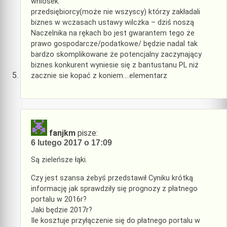
wniosek:
przedsiębiorcy(może nie wszyscy) którzy zakładali
biznes w wczasach ustawy wilczka – dziś noszą
Naczelnika na rękach bo jest gwarantem tego że
prawo gospodarcze/podatkowe/ będzie nadal tak
bardzo skomplikowane że potencjalny zaczynający
biznes konkurent wyniesie się z bantustanu PL niż
zacznie sie kopać z koniem….elementarz
fanjkm
pisze:
6 lutego 2017 o 17:09
Są zieleńsze łąki.
Czy jest szansa żebyś przedstawił Cyniku krótką
informację jak sprawdziły się prognozy z płatnego
portalu w 2016r?
Jaki będzie 2017r?
Ile kosztuje przyłączenie się do płatnego portalu w