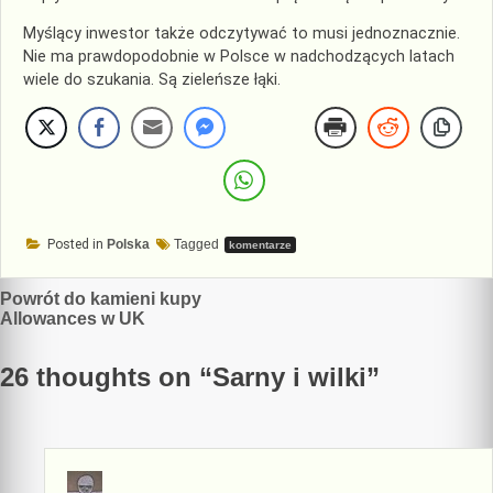
Myślący inwestor także odczytywać to musi jednoznacznie.
Nie ma prawdopodobnie w Polsce w nadchodzących latach
wiele do szukania. Są zieleńsze łąki.
Posted in
Polska
Tagged
komentarze
Nawigacja
Powrót do kamieni kupy
Allowances w UK
wpisu
26 thoughts on “
Sarny i wilki
”