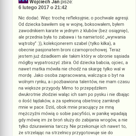
Wojciech Jan
pisze:
6 lutego 2017 o 21:42
Nic dodać. Więc trochę refleksyjnie; o pochwale agresji.
Od dziecka bawiłem się w wojnę, boksowałem, byłem
zawodnikiem karate w jednym z klubów (bez osiągnięć,
ale przednia była to zabawa i ta namietość „wyrwania
wątroby” :)), kolekcjonerem szabel (tylko kilka), a
obecnie pasjonatem broni czarnoprochowej. Teraz
jestem już dziadkiem ale takim który w obronie sąsiada
mógłby wypatroszyć zbira. Od dziecka babcia, ojciec, a
nawet matka mówiła nie chodź na skargę tylko wal w
mordę. Jako osoba zapracowana, walcząca o byt na
wolnym rynku, a i pozbawiona talentów, nie mam czasu
na większe przygody. Mimo to przepędziłem
dwukrotnie złodziei waląc ich sam po pysku i nie dbając
o ilość łajdaków, a za spełnioną obietnicę zamknęli
mnie w pace. Dziś, obok mnie pracujący ze mną
mężczyźni mówią o sobie pacyfiści, w panikę wpadają
gdy mówię im że broń służy do zabijania wrogów, a nie
tylko dziurawienia tarczy. Nie przekonuje ich nawet to,
że strzelając na strzelnicy przygotowuje sie do