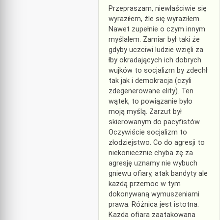
Przepraszam, niewłaściwie się
wyraziłem, źle się wyraziłem.
Nawet zupełnie o czym innym
myślałem. Zamiar był taki że
gdyby uczciwi ludzie wzięli za
łby okradających ich dobrych
wujków to socjalizm by zdechł
tak jak i demokracja (czyli
zdegenerowane elity). Ten
wątek, to powiązanie było
moją myślą. Zarzut był
skierowanym do pacyfistów.
Oczywiście socjalizm to
złodziejstwo. Co do agresji to
niekoniecznie chyba żę za
agresję uznamy nie wybuch
gniewu ofiary, atak bandyty ale
każdą przemoc w tym
dokonywaną wymuszeniami
prawa. Różnica jest istotna.
Każda ofiara zaatakowana