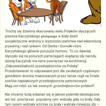
Trochę się dziwimy skacowaniu wielu Polaków słyszących
prezesa Kaczyńskiego
plotącego
w biały dzień
socjalistyczne androny o wyższości państwa nad własnością
prywatną i nad rynkiem. Od Gierka i Gomułki różni
Kaczyńskiego głównie poczucie humoru. To co dawniej
słyszało się na ponurych parteitagach wiądącej siły narodu
dzisiaj Kaczyński ma nerw powtarzać na konferencji
„Odpowiedzialność przedsiębiorców za Polskę”.
Przedstawienie to odprawiane jest dla zwołanych rządowym
gwizdkiem dronów mianowanych przez tenże rząd na fotele
szefów największych przedsiębiorstw państwowych.
Mają oni robić za tak zwanych „przedsiębiorców polskich”.
Nie chcemy tutaj wdawać się w jałowe polemiki ideologiczne
ani też powtarzać popularny rym: widziały gały co brały. Gały
tym razem widziały istotnie co brały i wybrały mniejsze zło –