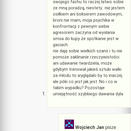
swojego fachu to raczej łatwo sobie
ze mną poradzą, niestety.. nie jestem
osiłkiem ani bokserem zawodowym,
broni nie mam, moja psychika w
konfrontacji z pewnym siebie
agresorem zaczyna od wysłania
smsa do kupy że spotkanie jest w
gaciach
nie daję sobie wielkich szans i tu nie
pomoże zaklinanie rzeczywistości
ani udawanie twardziela, może
gdybym trenował jakieś sztuki walki
za młodu to wyglądało by to inaczej
ale póki co jest jak jest. No i co w
takim wypadku? Pozostaje
umiejętność szybkiego dawania dyla
Wojciech Jan
pisze: