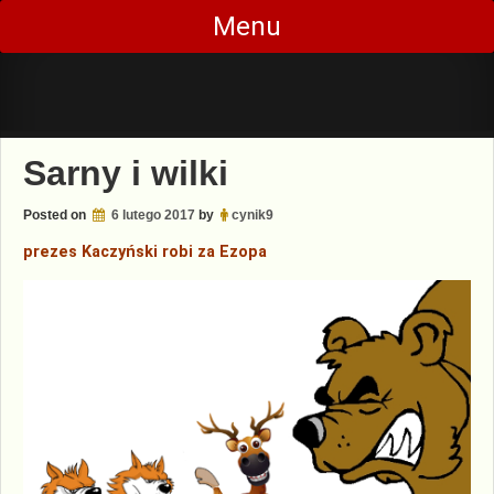
Skip
Menu
to
content
Sarny i wilki
Posted on
6 lutego 2017
by
cynik9
prezes Kaczyński robi za Ezopa