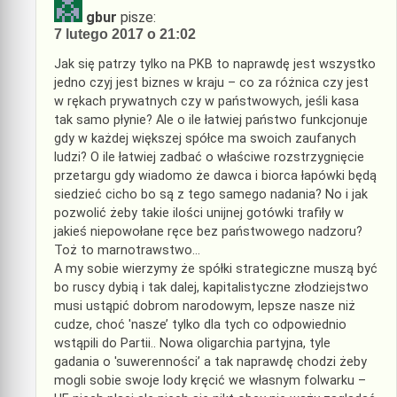
gbur
pisze:
7 lutego 2017 o 21:02
Jak się patrzy tylko na PKB to naprawdę jest wszystko
jedno czyj jest biznes w kraju – co za różnica czy jest
w rękach prywatnych czy w państwowych, jeśli kasa
tak samo płynie? Ale o ile łatwiej państwo funkcjonuje
gdy w każdej większej spółce ma swoich zaufanych
ludzi? O ile łatwiej zadbać o właściwe rozstrzygnięcie
przetargu gdy wiadomo że dawca i biorca łapówki będą
siedzieć cicho bo są z tego samego nadania? No i jak
pozwolić żeby takie ilości unijnej gotówki trafiły w
jakieś niepowołane ręce bez państwowego nadzoru?
Toż to marnotrawstwo…
A my sobie wierzymy że spółki strategiczne muszą być
bo ruscy dybią i tak dalej, kapitalistyczne złodziejstwo
musi ustąpić dobrom narodowym, lepsze nasze niż
cudze, choć 'nasze’ tylko dla tych co odpowiednio
wstąpili do Partii.. Nowa oligarchia partyjna, tyle
gadania o 'suwerenności’ a tak naprawdę chodzi żeby
mogli sobie swoje lody kręcić we własnym folwarku –