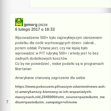
jpmorg
pisze:
6 lutego 2017 o 16:33
Wprowadzenie 500+ było najzwyklejszym obniżeniem
podatku dla osób wychowujących dzieci- zabrali ,
potem oddali. Pytanie jest, czy nie lepiej było
wprowadzić w PIT rubrykę 500+ i wtedy jest to bez
żadnych dodatkowych kosztów.
Co by nie powiedzieć , niskie podatki są w programach
libertarian.
Amerykanie stanowią zagrożenie dla siebie
https://www.poboczem.pl/naszym-zdaniem/news-ach-
ci-amerykanscy-kierowcy-w-ich-wspanialych-
maszynach,nId,2345000#utm_source=paste&utm_me
dium=paste&utm_campaign=chrome