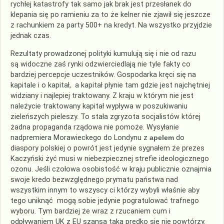
rychłej katastrofy tak samo jak brak jest przesłanek do
klepania się po ramieniu za to że kelner nie zjawił się jeszcze
z rachunkiem za party 500+ na kredyt. Na wszystko przyjdzie
jednak czas.
Rezultaty prowadzonej polityki kumulują się i nie od razu
są widoczne zaś rynki odzwierciedlają nie tyle fakty co
bardziej percepcje uczestników. Gospodarka kręci się na
kapitale i o kapitał, a kapitał płynie tam gdzie jest najchętniej
widziany i najlepiej traktowany. Z kraju w którym nie jest
należycie traktowany kapitał wypływa w poszukiwaniu
zieleńszych pieleszy. To stała zgryzota socjalistów której
żadna propaganda rządowa nie pomoże. Wysyłanie
nadpremiera Morawieckego do Londynu z
apelem
do
diaspory polskiej o powrót jest jedynie sygnałem że prezes
Kaczyński żyć musi w niebezpiecznej strefie ideologicznego
ozonu. Jeśli czołowa osobistość w kraju publicznie oznajmia
swoje kredo bezwzględnego prymatu państwa nad
wszystkim innym to wszyscy ci którzy wybyli właśnie aby
tego uniknąć mogą sobie jedynie pogratulować trafnego
wyboru. Tym bardziej że wraz z rzucaniem cum i
odpływaniem UK z EU szansa taka prędko się nie powtórzy.