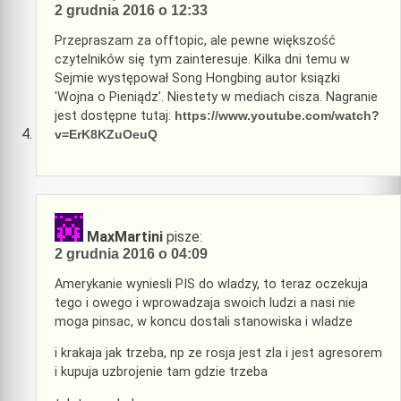
2 grudnia 2016 o 12:33
Przepraszam za offtopic, ale pewne większość
czytelników się tym zainteresuje. Kilka dni temu w
Sejmie występował Song Hongbing autor ksiązki
'Wojna o Pieniądz’. Niestety w mediach cisza. Nagranie
jest dostępne tutaj:
https://www.youtube.com/watch?
v=ErK8KZuOeuQ
MaxMartini
pisze:
2 grudnia 2016 o 04:09
Amerykanie wyniesli PIS do wladzy, to teraz oczekuja
tego i owego i wprowadzaja swoich ludzi a nasi nie
moga pinsac, w koncu dostali stanowiska i wladze
i krakaja jak trzeba, np ze rosja jest zla i jest agresorem
i kupuja uzbrojenie tam gdzie trzeba