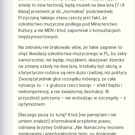
wtedy to inna historia], będą musieli na dwa lata [7 i 8
klasę] przenieść je do „normalnej” podstawówki.
Przyczyną takiego stanu rzeczy jest fakt, że
szkolnictwo muzyczne podlega pod Ministerstwo
Kultury, a nie MEN i ktoś zapomniał o konsultacjach
międzyresortowych.
Na zebraniu nie brakowało słów, że takie zagranie to
chęć likwidacji szkolnictwa muzycznego w PL, bo żeby
samorzutnie, nie będąc muzykiem, skazywać dziecko
na zmianę szkoły na dwa lata, trzebaby być idiotą, a
statystyczni rodzice są nimi dużo rzadziej, niż politycy.
Zwyciężył jednak głos rozsądku mówiący, że cała
sytuacja to – z grubsza rzecz biorąc – efekt bajzlu i
niekompetencji, a nie świadomej destrukcji. W
przyszłość patrzymy – nie wchodząc w szczegóły – z
optymizmem.
Dlaczego piszę to tutaj? Ktoś [nie pamiętam i nie
umiem znaleźć] sformułował przydatne prawo,
odmianę brzytwy Ockhama: „Nie tłumaczmy teoriami
spiskowymi i agenturalnością tego, co doskonale