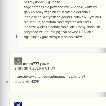
bezmyślności i głupoty.
tego tematu nie powinno być w ogóle, widziały
gały co brały więc niech teraz nie dorabiają
ideologii do kretyńskich decyzji Polaków. Tym nikt
nie steruje, to banda małp wybranych przez
jeszcze większą bandę małp. Ale kto by chciał się
przyznać że jest małpą? Na pewno USA jakiś
ogłupiający gaz rozpyla z samolotów.
mmm777
pisze:
2 grudnia 2016 o 01:34
https://www.altair.com.pl/magazines/article?
article_id=4258