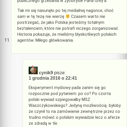
publicznego grzebania w życiorysie Pana Grey’a.
Tak mi się nasunęło po tej medialnej nagonce, choć
sam w tę tezę nie wierzę
Czasem warto nie
postrzegać, że jako Polska jesteśmy totalnym
beztalenciem, które nie potrafi niczego zorganizować.
Historia pokazuje, że mieliśmy błyskotliwych polskich
agentów. Miłego główkowania.
pisze:
cynik9
1 grudnia 2016 o 22:41
Eksperyment myślowy pada zanim się go
rozpocznie pod pytaniem: po co? Po czorta
polski wywiad szpiegowałby MSZ
Waszczykowskiego? Jedyną możliwością byłoby
że czynił to na zamówienie zewnętrzne przez co
trudno mówić o polskim wywiadzie lecz o aferze
ze zdradą w tle.