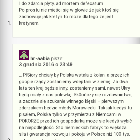
I do zdarcia płyty, ad mortem defecatum
Po prostu nie mieści się w głowie że jak ktoś się
zachowuje jak kretyn to może dlatego że jest
kretynem.
hr-aabia
pisze:
3 grudnia 2016 o 23:49
… PISiory chciały by Polska wstała z kolan, a przez ich
goopie rządy zostaniemy wdeptani w ziemię. Za dwa
lata ten kraj będzie inny, zostaniemy sami, nawet Ukry
będą miały z nas polewkę. Sk0ończy się rozdawnictwo,
a zacznie się szukanie winnego klęski – pierwszym
zderzakiem będzie młody Morawiecki. Tak jak kiedyś tu
pisałem, Polska tylko w przymierzu z Niemcami w
POKORZE przed ich gospodarką może się kiedyś wybić
na niepodległość. Sto niemieckich fabryk to większa
siła i gwarancja rozwoju i pokoju w Polsce niż 100 tys.