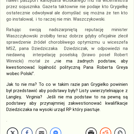
nawet paszport kandydata wciskanego mu na wiceministra
przez sojusznika. Gazeta taktownie nie podaje kto Grygielkę
ostatecznie odwoływał ale domyślać się można że ten kto
go instalował, i to raczej nie min. Waszczykowski.
Ratując swoją nadszarpniętą reputację minister
Waszczykowski zrobiłby teraz dobrze gdyby oficjalnie zlecił
sprawdzenie źródeł chorobliwego optymizmu u wiceszefa
MSZ, pana Dziedziczaka. Dziedziczak, w odpowiedzi na
niedawną interpelację poselską (brawo poseł Robert
Winnicki) motał że „n
ie ma żadnych podstaw, aby
kwestionować lojalność polityczną Pana Roberta Greya
wobec Polski”.
Jak to nie ma?
To co w takim razie pan Grygielko powinien
był przedstawić
aby podstawy były?
L
isty uwierzytelniające z
Langley, Virginia? Jeśli nie ma podstaw to na pewną są
podstawy aby przynajmniej z
akwestionować
kwalifikacje
Dziedziczaka
na
wysoki urząd
RP
który
piastuje
.
.