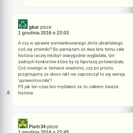
gbur
pisze:
1 grudnia 2016 o 23:03
A czy w sprawie wzmiankowanego złota ukraińskiego
coś się zmieniło? Bo pamiętam że dwa lata temu cała
historia raczej niezbyt wiarygodnie wygladała, tzn
żadnych konkretów które by tę hipotezę potwierdzały.
Coś nowego w temacie wiadomo, czy po prostu
przyjmujemy że skoro nikt nie zaprzeczył to się wersja
'uprawomocniła’?
PS jak ten czas leci myślałem że to całkiem świeża
historia
Piotr34
pisze:
1 grudnia 2016 o 22:45