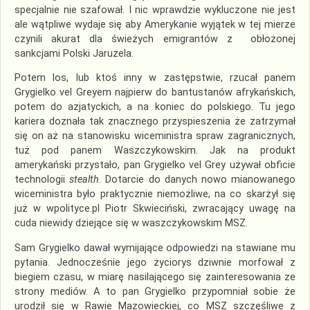
specjalnie nie szafował. I nic wprawdzie wykluczone nie jest
ale wątpliwe wydaje się aby Amerykanie wyjątek w tej mierze
czynili akurat dla świeżych emigrantów z obłożonej
sankcjami Polski Jaruzela.
Potem los, lub ktoś inny w zastępstwie, rzucał panem
Grygielko vel Greyem najpierw do bantustanów afrykańskich,
potem do azjatyckich, a na koniec do polskiego. Tu jego
kariera doznała tak znacznego przyspieszenia że zatrzymał
się on aż na stanowisku wiceministra spraw zagranicznych,
tuż pod panem Waszczykowskim. Jak na produkt
amerykański przystało, pan Grygielko vel Grey używał obficie
technologii
stealth
. Dotarcie do danych nowo mianowanego
wiceministra było praktycznie niemożliwe, na co skarżył się
już w wpolityce.pl Piotr Skwieciński, zwracający uwagę na
cuda niewidy dziejące się w waszczykowskim MSZ.
Sam Grygielko dawał wymijające odpowiedzi na stawiane mu
pytania. Jednocześnie jego życiorys dziwnie morfował z
biegiem czasu, w miarę nasilającego się zainteresowania ze
strony mediów. A to pan Grygielko przypomniał sobie że
urodził się w Rawie Mazowieckiej, co MSZ szczęśliwe z