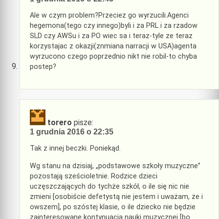
Ale w czym problem?Przeciez go wyrzucili.Agenci
hegemona(tego czy innego)byli i za PRL i za rzadow
SLD czy AWSu i za PO wiec sa i teraz-tyle ze teraz
korzystajac z okazji(znmiana narracji w USA)agenta
wyrzucono czego poprzednio nikt nie robil-to chyba
postep?
torero
pisze:
1 grudnia 2016 o 22:35
Tak z innej beczki. Poniekąd.
Wg stanu na dzisiaj, „podstawowe szkoły muzyczne”
pozostają sześcioletnie. Rodzice dzieci
uczęszczających do tychże szkół, o ile się nic nie
zmieni [osobiście defetystą nie jestem i uważam, że i
owszem], po szóstej klasie, o ile dziecko nie będzie
zainteresowane kontynuacją nauki muzycznej [bo