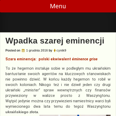
Skip
Menu
to
content
Wpadka szarej eminencji
Posted on
1 grudnia 2016
by
cynik9
Szara eminencja: polski ekwiwalent
éminence grise
To że hegemon instaluje sobie w podległym mu ukraińskim
bantustanie swoich agentów na kluczowych stanowiskach
nie powinno dziwić. W końcu każdy hegemon to robił w
swoich koloniach. Nikogo też i nie dziwił jeden czy drugi
ukraiński „minister” spraw wewnętrznych czy finansów
przywieziony w walizce prosto z Waszyngtonu.
Wątpić jedynie można czy przywiezieni namiestnicy warci byli
wymiecionego dwa lata temu do tegoż Waszyngtonu
ukraińskiego złota
.