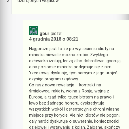
uzbrojonych wojaków. .
gbur
pisze:
4 grudnia 2016 o 08:21
Najgorsze jest to że po wyniesieniu idioty na
ministra niewiele można zrobić. Zwykłego
człowieka izolują, leczą albo dobrotliwie ignorują,
a na poziomie ministra podejmuje się z nim
'rzeczową’ dyskusję, tym samym z jego urojeń
czyniąc program rządowy.
Co rusz nowa rewelacja – kontrakt na
śmigłowce, rakiety, wojna z Rosją, wojna z
Europą, a rząd tylko rzuca błotem na prawo i
lewo bez żadnego honoru, dyskredytuje
wszystkich wokół i ostentacyjnie chroni własne
miejsce przy korycie. Ale nikt idiotów nie pogoni,
cały naród dyskutuje o suwerenie, konieczności
dziejowej i wstawaniu z kolan. Żałosne, skończy