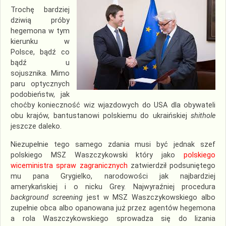
Trochę bardziej
dziwią próby
hegemona w tym
kierunku w
Polsce, bądź co
bądź u
sojusznika. Mimo
paru optycznych
podobieństw, jak
choćby konieczność wiz wjazdowych do USA dla obywateli
obu krajów, bantustanowi polskiemu do ukraińskiej
shithole
jeszcze daleko.
Niezupełnie tego samego zdania musi być jednak szef
polskiego MSZ Waszczykowski który jako
polskiego
wiceministra spraw zagranicznych
zatwierdził podsuniętego
mu pana Grygielko, narodowości jak najbardziej
amerykańskiej i o nicku Grey. Najwyraźniej procedura
background screening
jest w MSZ Waszczykowskiego albo
zupełnie obca albo opanowana już przez agentów hegemona
a rola Waszczykowskiego sprowadza się do lizania