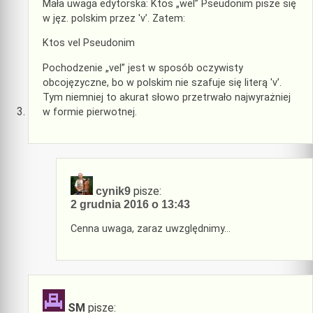
Mała uwaga edytorska: Ktos „wel” Pseudonim pisze się
w jęz. polskim przez 'v’. Zatem:
Ktos vel Pseudonim
Pochodzenie „vel” jest w sposób oczywisty
obcojęzyczne, bo w polskim nie szafuje się literą 'v’.
Tym niemniej to akurat słowo przetrwało najwyrażniej
w formie pierwotnej.
pisze:
cynik9
2 grudnia 2016 o 13:43
Cenna uwaga, zaraz uwzględnimy…
SM
pisze: