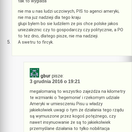
tak to wyglada
nie ma u nas ludzi uczciwych, PIS to agenci ameryki,
nie ma juz nadzieji dla tego kraju
glupi bylem bo sie ludzilem ze pis chce polske jakos
uniezaleznic czy to gospodarczy czy politycznie, a PO
to tez dno, dlatego pisze, nie ma nadzieji.
A swetru to fircyk.
gbur
pisze:
3 grudnia 2016 o 19:21
megalomanią to wszystko zajeżdża na kilometry
te wzmianki o 'hegemonie’ i rzekomym udziale
Ameryki w umiesczeniu Pisu u władzy
jakiekolwiek uwagi o tym że działania tego rządu
są wymuszone przez kogoś potężnego, czy
nawet insynuowanie że są to jakiekolwiek
przemyślane działania to tylko nobilitacja