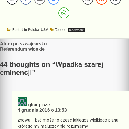
Posted in
Polska
,
USA
Tagged
medytacje
Nawigacja
Atom po szwajcarsku
Referendum włoskie
wpisu
44 thoughts on “
Wpadka szarej
eminencji
”
gbur
pisze:
4 grudnia 2016 o 13:53
znowu – być może to część jakiegoś wielkiego planu
którego my maluczcy nie rozumiemy.