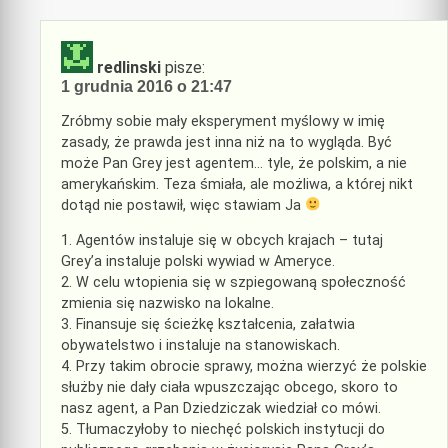
redlinski
pisze:
1 grudnia 2016 o 21:47
Zróbmy sobie mały eksperyment myślowy w imię
zasady, że prawda jest inna niż na to wygląda. Być
może Pan Grey jest agentem… tyle, że polskim, a nie
amerykańskim. Teza śmiała, ale możliwa, a której nikt
dotąd nie postawił, więc stawiam Ja
1. Agentów instaluje się w obcych krajach – tutaj
Grey’a instaluje polski wywiad w Ameryce.
2. W celu wtopienia się w szpiegowaną społeczność
zmienia się nazwisko na lokalne.
3. Finansuje się ścieżkę kształcenia, załatwia
obywatelstwo i instaluje na stanowiskach.
4. Przy takim obrocie sprawy, można wierzyć że polskie
służby nie dały ciała wpuszczając obcego, skoro to
nasz agent, a Pan Dziedziczak wiedział co mówi.
5. Tłumaczyłoby to niechęć polskich instytucji do