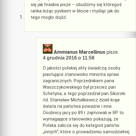
się jak hraabia pisze – obudzimy się któregoś
ranka leżąc pyskiem w błocie i myśląc jak do
tego mogło dojść.
Ammianus Marcellinus
pisze:
4 grudnia 2016 o 11:58
O jakości polskiej elity świadczą osoby
piastujące stanowisko ministra spraw
zagranicznych. Poprzednikiem pana
Waszczykowskiego był przecież pan
Schetyna, a tego poprzedzał pan Sikorski
itd. Stanisław Michalkiewicz dzieli kraje
świata na państwa poważne i inne.
Osobnicy jacy po 89 r zajmowali w RP to
wymagające stanowisko pokazują, że
Polska zalicza się do kategorii państw
„innych”, które o prowadzeniu samodzielnej