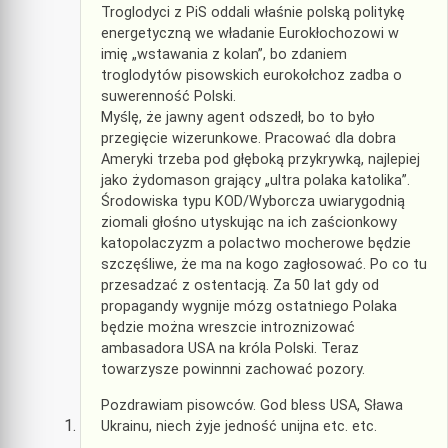
Troglodyci z PiS oddali właśnie polską politykę
energetyczną we władanie Eurokłochozowi w
imię „wstawania z kolan”, bo zdaniem
troglodytów pisowskich eurokołchoz zadba o
suwerenność Polski.
Myślę, że jawny agent odszedł, bo to było
przegięcie wizerunkowe. Pracować dla dobra
Ameryki trzeba pod głęboką przykrywką, najlepiej
jako żydomason grający „ultra polaka katolika”.
Środowiska typu KOD/Wyborcza uwiarygodnią
ziomali głośno utyskując na ich zaścionkowy
katopolaczyzm a polactwo mocherowe będzie
szczęśliwe, że ma na kogo zagłosować. Po co tu
przesadzać z ostentacją. Za 50 lat gdy od
propagandy wygnije mózg ostatniego Polaka
będzie można wreszcie introznizować
ambasadora USA na króla Polski. Teraz
towarzysze powinnni zachować pozory.
Pozdrawiam pisowców. God bless USA, Sława
Ukrainu, niech żyje jedność unijna etc. etc.