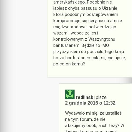
amerykańskiego. Podobnie nie
łapiesz chyba passusu o Ukrainie
która podobnym postępowaniem
kompromituje się seryjnie na arenie
międzynarodowej potwierdzając
wszem i wobec że jest
kontrolowanym z Waszyngtonu
bantustanem. Będzie to IMO
przyczynkiem do podziału tego kraju
bo za bantustanem nikt się nie ujmie,
po co on komu?
redlinski
pisze:
2 grudnia 2016 o 12:32
Wydawało mi się, że ustaliłeś
na tym forum, że nie
atakujemy osób, a ich tezy? W
Twoim komentarzu robisz