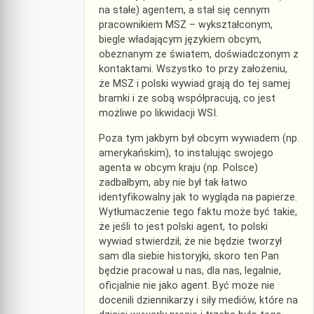
na stałe) agentem, a stał się cennym
pracownikiem MSZ – wykształconym,
biegle władającym językiem obcym,
obeznanym ze światem, doświadczonym z
kontaktami. Wszystko to przy założeniu,
że MSZ i polski wywiad grają do tej samej
bramki i ze sobą współpracują, co jest
możliwe po likwidacji WSI.
Poza tym jakbym był obcym wywiadem (np.
amerykańskim), to instalując swojego
agenta w obcym kraju (np. Polsce)
zadbałbym, aby nie był tak łatwo
identyfikowalny jak to wygląda na papierze.
Wytłumaczenie tego faktu może być takie,
że jeśli to jest polski agent, to polski
wywiad stwierdził, że nie będzie tworzył
sam dla siebie historyjki, skoro ten Pan
będzie pracował u nas, dla nas, legalnie,
oficjalnie nie jako agent. Być może nie
docenili dziennikarzy i siły mediów, które na