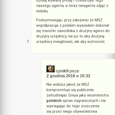
dzisiaj wywarły presję i trzeba było tego
naszego agenta, a teraz nieagenta zdjąć z
widoku.
Podsumowując, przy założeniu że MSZ
współpracuje z polskim wywiadem dokonał
się transfer zawodnika z drużyny agenci do
drużyny urzędnicy, nie po to aby drużynę
urzędnicy inwigilować, ale aby wzmocnić.
pisze:
cynik9
2 grudnia 2016 o 10:32
Nie widzisz jakoś że MSZ
kompromituje się publicznie
zatrudniajac Greya jako wiceministra
polskich
spraw zagranicznych i nie
wymagając do tego zrzeczenia
się przez niego obywatelstwa