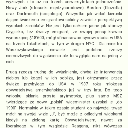
wyższych i to aż na trzech uniwersytetach jednocześnie:
Nowy Jork (stosunki międzynarodowe), Boston (filozofia)
oraz Dartmouth (socjologia). Wszystko jak widać kierunki
dające świeżemu emigrantowi solidny zawód z perspektywą
wysokich zarobków. Nie jest tylko całkiem jasne jak starszy
Grygielko, też świeży emigrant, ze swojej pensji krawca
wynoszącej $18’600, mógł sfinansować synowi studia w USA
na trzech fakultetach, w tym w drogim NYC. Dla ministra
Waszczykowskiego niewiele jest podobno rzeczy
niemożliwych do wyjaśnienia ale to wygląda nam na jedną z
nich…
Drugą rzeczą trudną do wyjaśnienia, chyba że interwencją
niebios lub kogoś w ich pobliżu, jest otrzymanie przez
świeżo przybyłego do USA w 1987 roku młokosa
obywatelstwa amerykańskiego już w trzy lata. Do tego
wniosku skłania prosta arytmetyka, plus samo MSZ
twierdzące że nowy „polski” wiceminister uzyskał je „do
1990”. Normalnie w takim czasie student co najwyżej trwać
mógł na swojej wizie „J”, być może z odległymi widokami
kiedyś na zieloną kartę. Obywatelstwem, nawet za
liberalnego w tym względzie Reagana, nikt wówczas