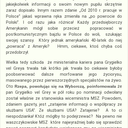
jakiejkolwiek informacji o swoim nowym pupilu skrzętnie
zaraz dopisało. Innym razem zdanie „Od 2010 r. pracuje w
Polsce” jakaś wprawna ręka zmieniła na „po powrocie do
Polski”. I od razu jaka różnica! Każdy przedsiębiorczy
Amerykanin mógł sobie przecież popracować w
postkomunistycznym bajzlu w Polsce do woli, szukając
swojej szansy. Który jednak amerykański 40-latek do niej
„powraca” z Ameryki? Hmm, ciekawe, ktoś chyba coś
przedobrzył.
Wielka tedy szkoda że ministerialna kariera pana Grygielko
vel Greya trwała tak krótko jak trwała bo ciekawie byłoby
poobserwować dalsze morfowanie jego życiorysu,
masowanego przez pierwszorzędnych specjalistów na żywo.
Oto
Rzepa, powołując się na Wyborczą, poinformowała
że
pan Grygielko vel Grey w pół roku po nominacji odwołany
został właśnie ze stanowiska wiceministra MSZ. Powodem,
zdaniem gazety, jest „zatajenie informacji o współpracy ze
służbami USA”. Ze służbami USA? Zatajenie? A to ci
niespodzianka! Któż mógłby to podejrzewać? Na pewno nie
waszczykowskie MSZ które najwyraźniej bało się sprawdzić