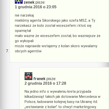
zenek
pisze:
1 grudnia 2016 o 23:05
nie narzekaj
mieliśmy agenta Sikorskiego jako szefa MSZ, a Ty
narzekasz ze kolo został wiceszefem i ktoś się
opamiętał
mało wazne że wiceszefem został, bo wazniejsze że
go wykopali
może naprawde wstajemy z kolan skoro wywalamy
obcych agentów
franek
pisze:
2 grudnia 2016 o 17:28
Na jedno info o wywaleniu kreta przypada
kilkadziesiąt takich jak dotowanie Mercedesa w
Polsce, ładowanie kolejnej kasy na Ukrainę itd.
„wstawianie z kolan” to chwyt marketingowy.