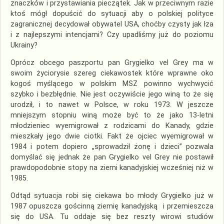
znaczków i przystawiania pieczątek. Jak w przeciwnym razie
ktoś mógł dopuścić do sytuacji aby o polskiej polityce
zagranicznej decydował obywatel USA, choćby czysty jak łza
i z najlepszymi intencjami? Czy upadliśmy już do poziomu
Ukrainy?
Oprócz obcego paszportu pan Grygielko vel Grey ma w
swoim życiorysie szereg ciekawostek które wprawne oko
kogoś myślącego w polskim MSZ powinno wychwycić
szybko i bezbłędnie. Nie jest oczywiście jego winą to że się
urodził, i to nawet w Polsce, w roku 1973. W jeszcze
mniejszym stopniu winą może być to że jako 13-letni
młodzieniec wyemigrował z rodzicami do Kanady, gdzie
mieszkały jego dwie ciotki. Fakt że ojciec wyemigrował w
1984 i potem dopiero „sprowadził żonę i dzieci” pozwala
domyślać się jednak że pan Grygielko vel Grey nie postawił
prawdopodobnie stopy na ziemi kanadyjskiej wcześniej niż w
1985.
Odtąd sytuacja robi się ciekawa bo młody Grygielko już w
1987 opuszcza gościnną ziemię kanadyjską i przemieszcza
się do USA. Tu oddaje się bez reszty wirowi studiów