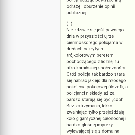
policji, budząc powszechną
odrazę i oburzenie opinii
publicznej.
(…)
Nie zdziwię się jeśli pewnego
dnia w przyszłości ujrzę
ciemnoskórego policjanta w
dredach nakrytych
trójkolorowym beretem
pochodzącego z licznej tu
afro-karaibskiej społeczności.
Otóż policja tak bardzo stara
się nabrać jakiejś dla młodego
pokolenia pokojowej filozofii, a
policjanci niekiedy, aż za
bardzo starają się być „cool”.
Bez zatrzymania, lekko
zwalniając tylko przejeżdżają
koło gigantycznej całonocnej i
bardzo głośnej imprezy
wylewającej się z domu na