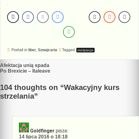
.
Posted in
liber
,
Szwajcaria
Tagged
medytacje
Nawigacja
Afektacja unią spada
Po Brexicie – Italeave
wpisu
104 thoughts on “
Wakacyjny kurs
strzelania
”
Goldfinger
pisze:
14 lipca 2016 o 18:18