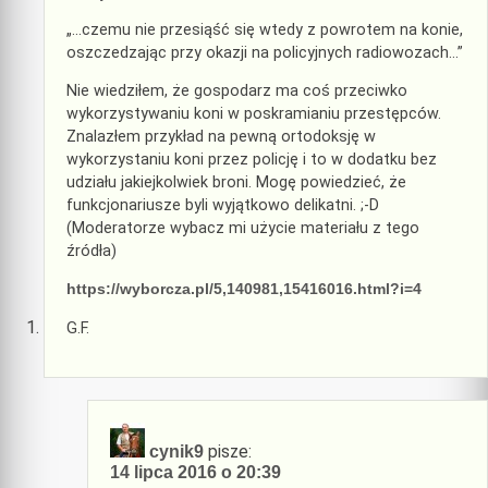
„…czemu nie przesiąść się wtedy z powrotem na konie,
oszczedzając przy okazji na policyjnych radiowozach…”
Nie wiedziłem, że gospodarz ma coś przeciwko
wykorzystywaniu koni w poskramianiu przestępców.
Znalazłem przykład na pewną ortodoksję w
wykorzystaniu koni przez policję i to w dodatku bez
udziału jakiejkolwiek broni. Mogę powiedzieć, że
funkcjonariusze byli wyjątkowo delikatni. ;-D
(Moderatorze wybacz mi użycie materiału z tego
źródła)
https://wyborcza.pl/5,140981,15416016.html?i=4
G.F.
pisze:
cynik9
14 lipca 2016 o 20:39