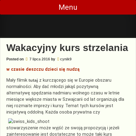
Skip
Menu
to
content
Wakacyjny kurs strzelania
Posted on
7 lipca 2016
by
cynik9
w czasie deszczu dzieci się nudzą
Mały filmik
tutaj
z kurczącego się w Europie obszaru
normalności. Aby dać młodzi jakąś pozytywną
alternatywę spędzania nadmiaru wolnego czasu w letnie
miesiące większe miasta w Szwajcarii od lat organizują dla
niej rozmaite imprezy i kursy. Temat tych kursów jest
inicjatywą oddolną.
Każda osoba prywatna czy
stowarzyszenie może wyjść ze swoją propozycją i jeżeli
zainteresowanie jest dostateczne to może taki kurs