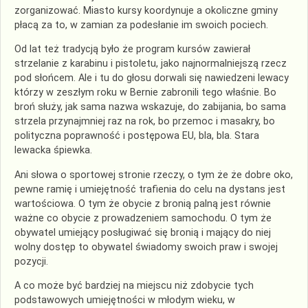
zorganizować. Miasto kursy koordynuje a okoliczne gminy
płacą za to, w zamian za podesłanie im swoich pociech.
Od lat też tradycją było że program kursów zawierał
strzelanie z karabinu i pistoletu, jako najnormalniejszą rzecz
pod słońcem. Ale i tu do głosu dorwali się nawiedzeni lewacy
którzy w zeszłym roku w Bernie zabronili tego właśnie. Bo
broń służy, jak sama nazwa wskazuje, do zabijania, bo sama
strzela przynajmniej raz na rok, bo przemoc i masakry, bo
polityczna poprawność i postępowa EU, bla, bla. Stara
lewacka śpiewka.
Ani słowa o sportowej stronie rzeczy, o tym że że dobre oko,
pewne ramię i umiejętność trafienia do celu na dystans jest
wartościowa. O tym że obycie z bronią palną jest równie
ważne co obycie z prowadzeniem samochodu. O tym że
obywatel umiejący posługiwać się bronią i mający do niej
wolny dostęp to obywatel świadomy swoich praw i swojej
pozycji.
A co może być bardziej na miejscu niż zdobycie tych
podstawowych umiejętności w młodym wieku, w