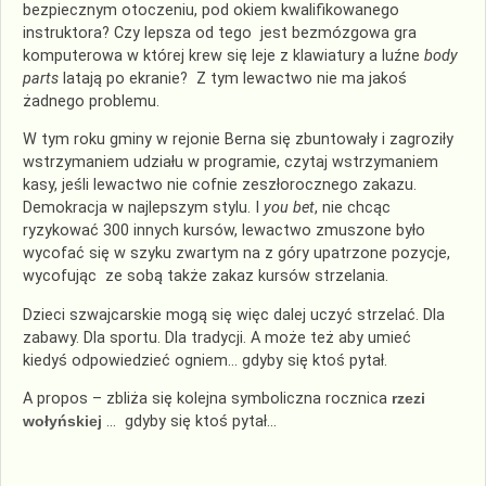
bezpiecznym otoczeniu, pod okiem kwalifikowanego
instruktora? Czy lepsza od tego jest bezmózgowa gra
komputerowa w której krew się leje z klawiatury a luźne
body
parts
latają po ekranie? Z tym lewactwo nie ma jakoś
żadnego problemu.
W tym roku gminy w rejonie Berna się zbuntowały i zagroziły
wstrzymaniem udziału w programie, czytaj wstrzymaniem
kasy, jeśli lewactwo nie cofnie zeszłorocznego zakazu.
Demokracja w najlepszym stylu. I
you bet
, nie chcąc
ryzykować 300 innych kursów, lewactwo zmuszone było
wycofać się w szyku zwartym na z góry upatrzone pozycje,
wycofując ze sobą także zakaz kursów strzelania.
Dzieci szwajcarskie mogą się więc dalej uczyć strzelać. Dla
zabawy. Dla sportu. Dla tradycji. A może też aby umieć
kiedyś odpowiedzieć ogniem… gdyby się ktoś pytał.
A propos – zbliża się kolejna symboliczna rocznica
rzezi
wołyńskiej
… gdyby się ktoś pytał…