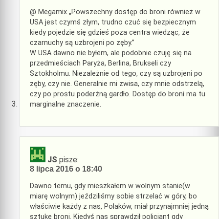
@ Megamix „Powszechny dostęp do broni również w
USA jest czymś złym, trudno czuć się bezpiecznym
kiedy pojedzie się gdzieś poza centra wiedząc, że
czarnuchy są uzbrojeni po zęby.”
W USA dawno nie byłem, ale podobnie czuję się na
przedmieściach Paryża, Berlina, Brukseli czy
Sztokholmu. Niezależnie od tego, czy są uzbrojeni po
zęby, czy nie. Generalnie mi zwisa, czy mnie odstrzelą,
czy po prostu poderżną gardło. Dostęp do broni ma tu
marginalne znaczenie.
JS
pisze:
8 lipca 2016 o 18:40
Dawno temu, gdy mieszkałem w wolnym stanie(w
miarę wolnym) jeździliśmy sobie strzelać w góry, bo
właściwie każdy z nas, Polaków, miał przynajmniej jedną
sztukę broni. Kiedyś nas sprawdził policjant gdy