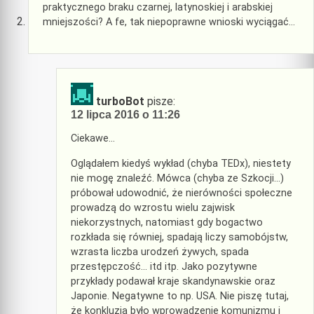
praktycznego braku czarnej, latynoskiej i arabskiej
mniejszości? A fe, tak niepoprawne wnioski wyciągać…
turboBot
pisze:
12 lipca 2016 o 11:26
Ciekawe…
Oglądałem kiedyś wykład (chyba TEDx), niestety
nie mogę znaleźć. Mówca (chyba ze Szkocji…)
próbował udowodnić, że nierówności społeczne
prowadzą do wzrostu wielu zajwisk
niekorzystnych, natomiast gdy bogactwo
rozkłada się równiej, spadają liczy samobójstw,
wzrasta liczba urodzeń żywych, spada
przestępczość… itd itp. Jako pozytywne
przykłady podawał kraje skandynawskie oraz
Japonie. Negatywne to np. USA. Nie piszę tutaj,
że konkluzją było wprowadzenie komunizmu i