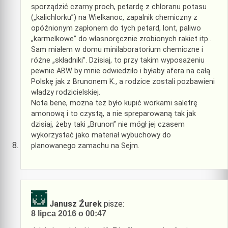
sporządzić czarny proch, petardę z chloranu potasu
(„kalichlorku”) na Wielkanoc, zapalnik chemiczny z
opóźnionym zapłonem do tych petard, lont, paliwo
„karmelkowe” do własnoręcznie zrobionych rakiet itp..
Sam miałem w domu minilaboratorium chemiczne i
różne „składniki”. Dzisiaj, to przy takim wyposażeniu
pewnie ABW by mnie odwiedziło i byłaby afera na całą
Polskę jak z Brunonem K., a rodzice zostali pozbawieni
władzy rodzicielskiej.
Nota bene, można też było kupić workami saletrę
amonową i to czystą, a nie spreparowaną tak jak
dzisiaj, żeby taki „Brunon” nie mógł jej czasem
wykorzystać jako materiał wybuchowy do
planowanego zamachu na Sejm.
Janusz Źurek
pisze:
8 lipca 2016 o 00:47