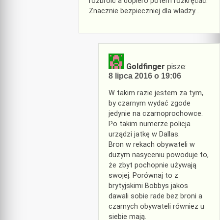
rozbroić a dopiero potem rozkręcać.
Znacznie bezpieczniej dla władzy…
Goldfinger
pisze:
8 lipca 2016 o 19:06
W takim razie jestem za tym,
by czarnym wydać zgode
jedynie na czarnoprochowce.
Po takim numerze policja
urządzi jatkę w Dallas.
Bron w rekach obywateli w
duzym nasyceniu powoduje to,
że zbyt pochopnie używają
swojej. Porównaj to z
brytyjskimi Bobbys jakos
dawali sobie rade bez broni a
czarnych obywateli równiez u
siebie mają.