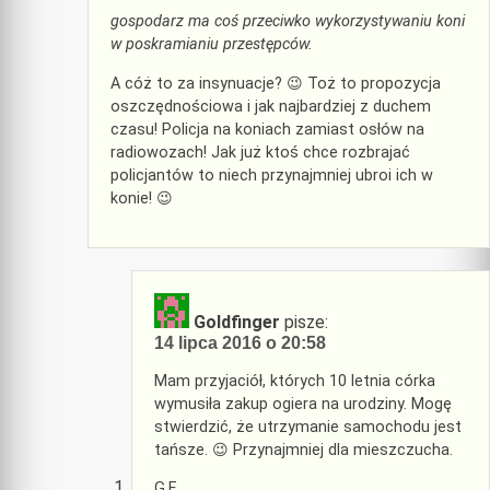
gospodarz ma coś przeciwko wykorzystywaniu koni
w poskramianiu przestępców.
A cóż to za insynuacje? 😉 Toż to propozycja
oszczędnościowa i jak najbardziej z duchem
czasu! Policja na koniach zamiast osłów na
radiowozach! Jak już ktoś chce rozbrajać
policjantów to niech przynajmniej ubroi ich w
konie! 😉
Goldfinger
pisze:
14 lipca 2016 o 20:58
Mam przyjaciół, których 10 letnia córka
wymusiła zakup ogiera na urodziny. Mogę
stwierdzić, że utrzymanie samochodu jest
tańsze. 😉 Przynajmniej dla mieszczucha.
G.F.