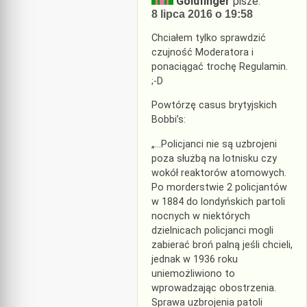
Goldfinger
pisze:
8 lipca 2016 o 19:58
Chciałem tylko sprawdzić
czujność Moderatora i
ponaciągać trochę Regulamin.
;-D
Powtórzę casus brytyjskich
Bobbi’s:
„…Policjanci nie są uzbrojeni
poza służbą na lotnisku czy
wokół reaktorów atomowych.
Po morderstwie 2 policjantów
w 1884 do londyńskich partoli
nocnych w niektórych
dzielnicach policjanci mogli
zabierać broń palną jeśli chcieli,
jednak w 1936 roku
uniemożliwiono to
wprowadzając obostrzenia.
Sprawa uzbrojenia patoli