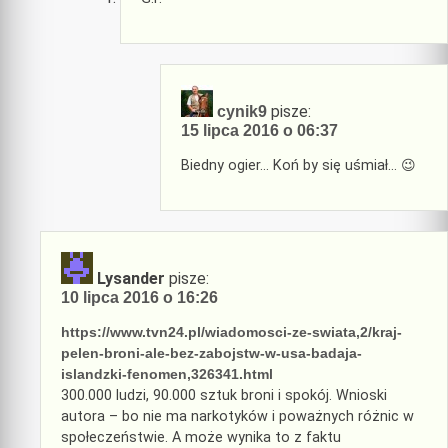
pisze:
cynik9
15 lipca 2016 o 06:37
Biedny ogier… Koń by się uśmiał… 😉
Lysander
pisze:
10 lipca 2016 o 16:26
https://www.tvn24.pl/wiadomosci-ze-swiata,2/kraj-
pelen-broni-ale-bez-zabojstw-w-usa-badaja-
islandzki-fenomen,326341.html
300.000 ludzi, 90.000 sztuk broni i spokój. Wnioski
autora – bo nie ma narkotyków i poważnych różnic w
społeczeństwie. A może wynika to z faktu