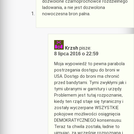
dozwolone czarnoprochowce rozdzielnego
ladowania, a nie jest dozwolona
nowoczesna bron palna.
Krzsh
pisze:
8 lipca 2016 o 22:59
Moja wypowiedź to pewna parabola
postrzegania dostępu do broni w
USA. Dostęp do broni ma chronić
przed bandytami. Tymi zwykłymi jak i
tymi ubranymi w garnitury i urzędy.
Problemem jest tutaj rozpoznanie,
kiedy ten rząd staje się tyraniczny i
zostały wyczerpane WSZYSTKIE
pokojowe możliwości osiągnięcia
DEMOKRATYCZNEGO konsensusu.
Teraz ta chwila została, ładnie to
ujmując, za wcześnie rozpoznana i