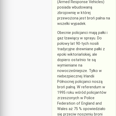
(Armed Response Vehicles)
posiada wbudowaną
zbrojownię w której
przewożona jest broń palna na
wszelki wypadek.
Obecnie policjanci mają pałki i
gaz łzawiący w sprayu. Do
połowy lat 90-tych nosili
tradycyjne drewniane pałki z
epoki wiktoriańskiej, ale
dopiero ostatnio te są
wymieniane na
nowocześniejsze. Tylko w
niebezpiecznej Irlandii
Północnej policjanci noszą
broń palną. W referendum w
1995 roku wśród policjantów
zrzeszonych w Police
Federation of England and
Wales aż 75 % opowiedziało
się przeciw noszeniu broni