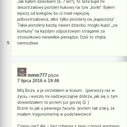
Jak byłem dzieckiem (6, 7 lat?), to tata kupił mi
dwustrzałowy pistolet hukowy na tzw. „korki”. Byłem
lepszy od kolegów, bo ci mieli najwyżej
jednostrzałowce, albo tylko pistolety na „kapiszony”.
Takie pistolety każdy, nawet dziecko, mogło kupić „za
komuny” na każdym odpustowym straganie za
stosunkowo niewielkie pieniądze. Dziś to chyba
niemożliwe.
mmm777
pisze:
7 lipca 2016 o 19:46
Mój Boże, a ja strzelałem w liceum… (pierwszy raz w
życiu, i wyszło mi nadzwyczajnie dobrze, jak się o tym
dowiedziałem to potem już gorzej 😉 )
Brzmi to jak u pewnego faceta: ‘jestem tak stary, ze
miałem trygonometrię w podstawówce’.
.
Czemu nie? Ale – bez robienia z tego czegoś ważnego,