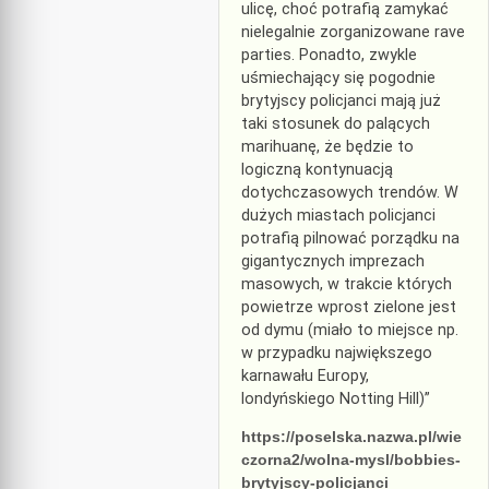
ulicę, choć potrafią zamykać
nielegalnie zorganizowane rave
parties. Ponadto, zwykle
uśmiechający się pogodnie
brytyjscy policjanci mają już
taki stosunek do palących
marihuanę, że będzie to
logiczną kontynuacją
dotychczasowych trendów. W
dużych miastach policjanci
potrafią pilnować porządku na
gigantycznych imprezach
masowych, w trakcie których
powietrze wprost zielone jest
od dymu (miało to miejsce np.
w przypadku największego
karnawału Europy,
londyńskiego Notting Hill)”
https://poselska.nazwa.pl/wie
czorna2/wolna-mysl/bobbies-
brytyjscy-policjanci