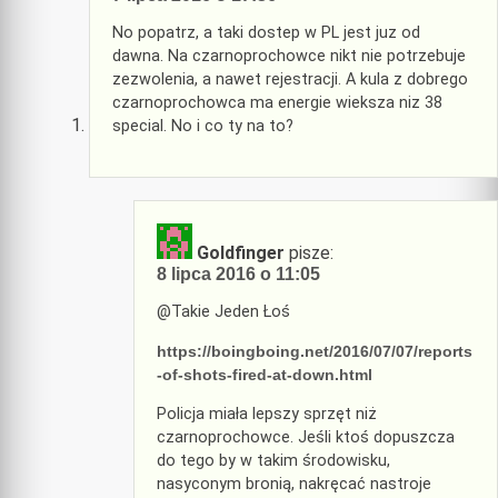
No popatrz, a taki dostep w PL jest juz od
dawna. Na czarnoprochowce nikt nie potrzebuje
zezwolenia, a nawet rejestracji. A kula z dobrego
czarnoprochowca ma energie wieksza niz 38
special. No i co ty na to?
Goldfinger
pisze:
8 lipca 2016 o 11:05
@Takie Jeden Łoś
https://boingboing.net/2016/07/07/reports
-of-shots-fired-at-down.html
Policja miała lepszy sprzęt niż
czarnoprochowce. Jeśli ktoś dopuszcza
do tego by w takim środowisku,
nasyconym bronią, nakręcać nastroje