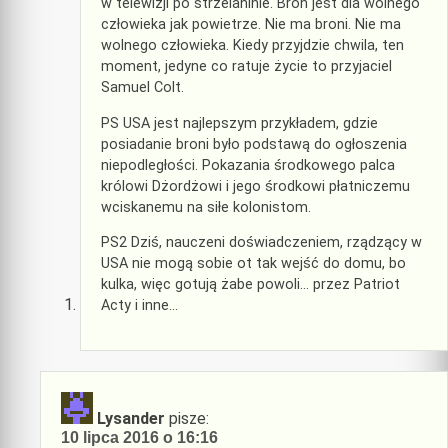
w telewizji po strzelaninie. Broń jest dla wolnego
człowieka jak powietrze. Nie ma broni. Nie ma
wolnego człowieka. Kiedy przyjdzie chwila, ten
moment, jedyne co ratuje życie to przyjaciel
Samuel Colt.
PS USA jest najlepszym przykładem, gdzie
posiadanie broni było podstawą do ogłoszenia
niepodległości. Pokazania środkowego palca
królowi Dżordżowi i jego środkowi płatniczemu
wciskanemu na siłe kolonistom.
PS2 Dziś, nauczeni doświadczeniem, rządzący w
USA nie mogą sobie ot tak wejść do domu, bo
kulka, więc gotują żabe powoli… przez Patriot
Acty i inne…
Lysander
pisze:
10 lipca 2016 o 16:16