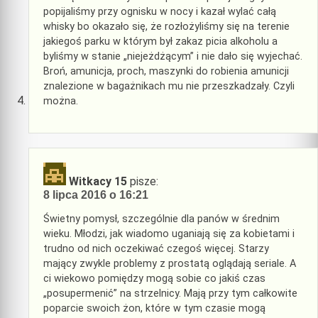
popijaliśmy przy ognisku w nocy i kazał wylać całą
whisky bo okazało się, że rozłożyliśmy się na terenie
jakiegoś parku w którym był zakaz picia alkoholu a
byliśmy w stanie „niejeżdżącym” i nie dało się wyjechać.
Broń, amunicja, proch, maszynki do robienia amunicji
znalezione w bagażnikach mu nie przeszkadzały. Czyli
można.
Witkacy 15
pisze:
8 lipca 2016 o 16:21
Świetny pomysł, szczególnie dla panów w średnim
wieku. Młodzi, jak wiadomo uganiają się za kobietami i
trudno od nich oczekiwać czegoś więcej. Starzy
mający zwykle problemy z prostatą oglądają seriale. A
ci wiekowo pomiędzy mogą sobie co jakiś czas
„posupermenić” na strzelnicy. Mają przy tym całkowite
poparcie swoich żon, które w tym czasie mogą