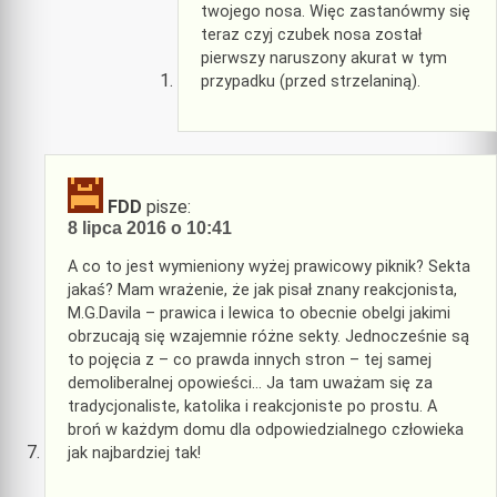
twojego nosa. Więc zastanówmy się
teraz czyj czubek nosa został
pierwszy naruszony akurat w tym
przypadku (przed strzelaniną).
FDD
pisze:
8 lipca 2016 o 10:41
A co to jest wymieniony wyżej prawicowy piknik? Sekta
jakaś? Mam wrażenie, że jak pisał znany reakcjonista,
M.G.Davila – prawica i lewica to obecnie obelgi jakimi
obrzucają się wzajemnie różne sekty. Jednocześnie są
to pojęcia z – co prawda innych stron – tej samej
demoliberalnej opowieści… Ja tam uważam się za
tradycjonaliste, katolika i reakcjoniste po prostu. A
broń w każdym domu dla odpowiedzialnego człowieka
jak najbardziej tak!