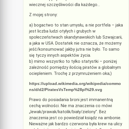
wiecznej szczęśliwości dla każdego…
Z mojej strony:
a) bogactwo to stan umysłu, a nie portfela – jaka
jest liczba ludzi otyłych i grubych w
społeczeństwach skandynawskich lub Szwajcarii,
a jaka w USA. Dostatek nie oznacza, że możemy
jeść/konsumować jakby jutra nie było. To samo
się tyczy innych aspektów życia.
b) mimo wszystko to tylko statystki – poniżej
zależność pomiędzy ilością piratów a globalnym
ociepleniem. Trochę z przymrużeniem oka;)
https://upload.wikimedia.org/wikipedia/commo
ns/d/d2/PiratesVsTemp%28pl%29.svg
Prawo do posiadania broni jest immanentną
cechą wolności. Nie ma znaczenia co mówi
„lewak/prawak/katolik/biały/zielony”. Bez
znaczenia jest co powiedział ksiądz na ambonie.
Nieważne jak bardzo czerwona była krew na ulicy