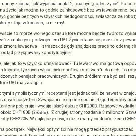
 manny z nieba, jak wyjaśnia punkt 2, ma być „godne życie”. Po co 
na życie jak można to godnie zainkasować bez wstawania rano, bez
żyć godnie bez tych wszystkich niedogodności, zwłaszcza że roboty
oboty stoją w korkach, a nie my!
wiście to morze wolnego czasu które można będzie twórczo wykorzy
ać za dalszym podwojeniem UBI. Życie stanie się przez to z pewnoś
a zmora lewactwa – straszak że gdy znajdziesz pracę to odetną ci
 odtąd przyspawany konstytucyjnie!
e, ale jak to wszystko sfinansować? Tu lewactwo ma gotową odpow
h kapitalistycznych właścicieli robotów i software’u do nich. To ro
dzonych pensjach pracowniczych. Drugim źródłem ma być zaś rez
tóre UBI ma zastąpić.
 tymi symplistycznymi receptami jest jednak taki że nawet w znajduj
onym budżetem Szwajcarii nie są one spójne. Rząd federalny pobi
antony pobierają i wydają jakieś dalsze CHF200B. Rządowe wydatki
 około CHF180B (
źródło
). Z drugiej strony rozdanie 8 milionom S
łoby CHF220B. W najlepszym więc razie mamy niedobór rzędu CHF40
o na początek. Najwięksi optymiści nie mogą przecież przypuszczać
ochodów podatkowych bo znaczna część ludzi po prostu zrezygnuje