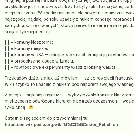
religijnej, a później na bazie socjalistycznej (tzw. socjalizm utop
przykładów jest mnóstwo, ale były to byty tak sfemeryczne, że tr
miejsca i czasu (Wikipedia minimum, ale nawet niekoniecznie widz
najczęściej najdalej po roku upadały z hukiem kończąc naprawdę
samych „uszczęśliwianych”, którzy pierwotnie sami naiwnie jak dz
socjalistycznej ideologii.
▌▌● komuny klasztorne;
▌▌● komuny miejskie;
▌▌● komuny w USA — religijne w czasach emigracji purytanów i soc
▌▌● ortodoksyjne kibuce w Izraelu;
▌▌● równościowe eksperymenty władz z lokalną walutą.
Przykładów dużo, ale jak już mówiłem — aż do rewolucji francuskie
Wiki) szybko to upadało z hukiem pod naporem swojego własnego
Z czego — najlepiej i najdłużej — wytrzymywały komuny klasztorne,
mieli zupełnie odwróconą hierarchię potrzeb doczesnych — wcale n
tylko chcą”.
Ostatnio zaglądałem do przypomnianej tu:
https://en.wikipedia.org/wiki/M%C3%BCnster_Rebellion