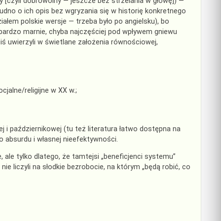
ijny [czyli dobrowolny — jeszcze bez strzelania w głowę]) —
udno o ich opis bez wgryzania się w historię konkretnego
iałem polskie wersje — trzeba było po angielsku), bo
 bardzo marnie, chyba najczęściej pod wpływem gniewu
iś uwierzyli w świetlane założenia równościowej,
jalne/religijne w XX w.;
j i październikowej (tu też literatura łatwo dostępna na
 absurdu i własnej nieefektywności.
 ale tylko dlatego, że tamtejsi „beneficjenci systemu”
ie liczyli na słodkie bezrobocie, na którym „będą robić, co