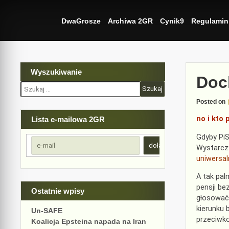
Skip
to
DwaGrosze
Archiwa 2GR
Cynik9
Regulamin
content
Wyszukiwanie
Doc
Szukaj:
Posted on
no i kto
Lista e-mailowa 2GR
Gdyby PiS
Wystarcz
uniwers
A tak pa
pensji be
Ostatnie wpisy
głosować 
kierunku 
Un-SAFE
przeciwk
Koalicja Epsteina napada na Iran