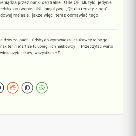
ieniądza przez banki centralne. O ile QE służyło jedynie
łębiło nazwanie UBI inicjatywą „QE dla reszty z nas”
ządowej melasie, jakże więc teraz odmawiać tego
Nie dziw że padł! Gdyby go wprowadzali naukowcy to by go
nak ten niefart że tu ubiegli ich naukowcy… Przeczytać warto
wielu czytelnikow, wszystkim HT.