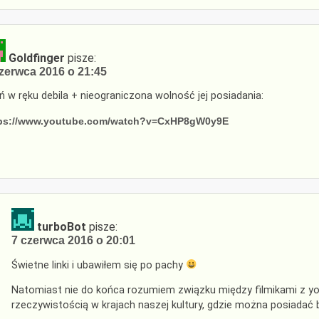
Goldfinger
pisze:
zerwca 2016 o 21:45
ń w ręku debila + nieograniczona wolność jej posiadania:
ps://www.youtube.com/watch?v=CxHP8gW0y9E
turboBot
pisze:
7 czerwca 2016 o 20:01
Świetne linki i ubawiłem się po pachy
Natomiast nie do końca rozumiem związku między filmikami z you
rzeczywistością w krajach naszej kultury, gdzie można posiadać 