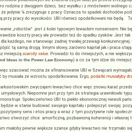
ro rodzina z dwojgiem dzieci, bez wysiłku i z mnóstwem wolnego 
 że jedynie ¼ zrezygnuje z pracy. Oznacza to spadek dochodów po
 przy pracy do wysokości UBI również opodatkowani nie będą. Tak 
wanie „robotów” jest z kolei typowym lewackim nonsensem. Nie 
rawdzie koszty pracy ale prowadzi też do spadku zysków. Jest tak
dla każdego, nie stanowiąc żadnej trwałej przewagi konkurencyjnej
pójść tą samą drogą. Innymi słowy, zarówno kapitał jak i praca stają
az mniejszą
scarcity value
.
Prowadzi to do mniejszych, a nie większ
 and Ideas in the Power Law Economy
) a co za tym idzie do mniej
więc szacować można że sfinansowanie UBI w Szwajcarii wymagało
ć by musiała ze wzrostu opodatkowania. Ergo,
podatki musiałyby d
rksistowskim zwyczajem lewactwo chce więc znowu karać przedsięb
 umysłowych. Niepomne jest przy tym że strategia urawniłowki typu 
emonstruje. Społeczeństwo UBI to piekło ekonomicznej niewoli pańs
 będzie w stanie budować swojego kapitału i polepszyć swojej poz
pozytywny sens i etos pracy a wraz z tym pozytywne role społeczn
stwo stworzyć chce amorficzną, pozbawioną koherencji i własnej 
m miałoby pewnie większe szanse gdyby lewactwo nie trzymało się r