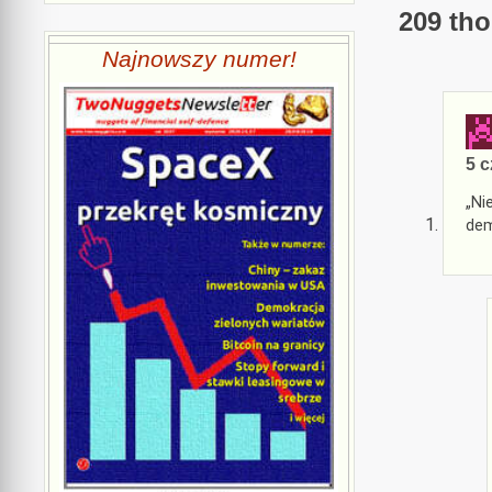
209 tho
Najnowszy numer!
5 c
„Ni
dem