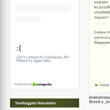
pogrąża. 
ku pożytk
utrudniło
masom
Dodane 31-
pierwsze p
Eksperym
.
Posted 
Nawiga
Inwestowan
Brexit a „
TwoNuggets Newsletter
wpisu