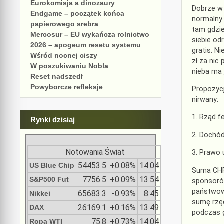
Eurokomisja a dinozaury
Dobrze w 
Endgame – początek końca
normalny 
papierowego srebra
tam gdzie
Mercosur – EU wykańcza rolnictwo
siebie od
2026 – apogeum resetu systemu
gratis. N
Wśród nocnej ciszy
zł za nic
W poszukiwaniu Nobla
nieba ma 
Reset nadszedł
Powyborcze refleksje
Propozyc
nirwany:
1. Rząd 
Rynki dzisiaj
2. Dochód
Notowania Świat
3. Prawo
54453.5
+0.08%
14:04
US Blue Chip
Suma CHF2
7756.5
+0.09%
13:54
S&P500 Fut
sponsorów
państwowe
65683.3
-0.93%
8:45
Nikkei
sumę rzęd
26169.1
+0.16%
13:49
DAX
podczas g
75.8
+0.73%
14:04
Ropa WTI