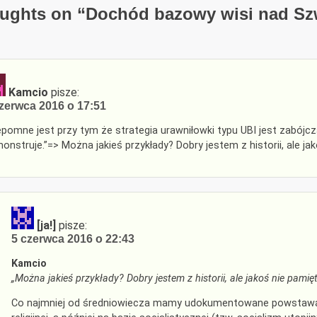
ughts on “
Dochód bazowy wisi nad Sz
Kamcio
pisze:
zerwca 2016 o 17:51
epomne jest przy tym że strategia urawniłowki typu UBI jest zabójcz
onstruje.”=> Można jakieś przykłady? Dobry jestem z historii, ale ja
[ja!]
pisze:
5 czerwca 2016 o 22:43
Kamcio
„Można jakieś przykłady? Dobry jestem z historii, ale jakoś nie pamię
Co najmniej od średniowiecza mamy udokumentowane powstawan