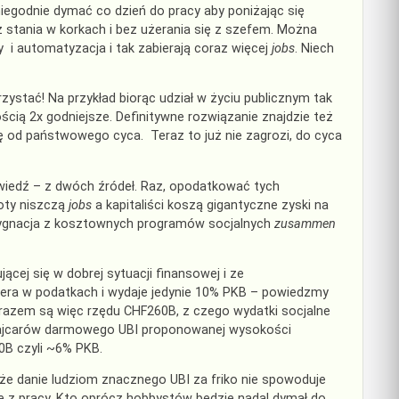
niegodnie dymać co dzień do pracy aby poniżając się
 stania w korkach i bez użerania się z szefem. Można
 i automatyzacja i tak zabierają coraz więcej
jobs
. Niech
stać! Na przykład biorąc udział w życiu publicznym tak
cią 2x godniejsze. Definitywne rozwiązanie znajdzie też
ę od państwowego cyca. Teraz to już nie zagrozi, do cyca
iedź – z dwóch źródeł. Raz, opodatkować tych
boty niszczą
jobs
a kapitaliści koszą gigantyczne zyski na
ygnacja z kosztownych programów socjalnych
zusammen
ącej się w dobrej sytuacji finansowej i ze
era w podatkach i wydaje jedynie 10% PKB – powiedzmy
 razem są więc rzędu CHF260B, z czego wydatki socjalne
zwajcarów darmowego UBI proponowanej wysokości
B czyli ~6% PKB.
 że danie ludziom znacznego UBI za friko nie spowoduje
 z pracy. Kto oprócz hobbystów będzie nadal dymał do