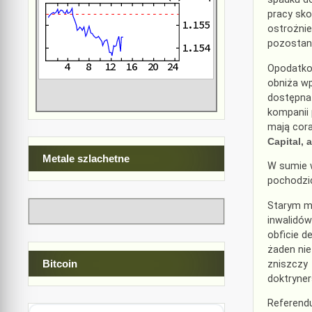
pracy sko
ostrożnie
pozostaną
Opodatko
obniża wp
dostępna 
kompanii 
mają cor
Capital,
Metale szlachetne
W sumie 
pochodzi
Starym ma
inwalidów
obficie d
żaden nie
Bitcoin
zniszczy 
doktryner
Referendu