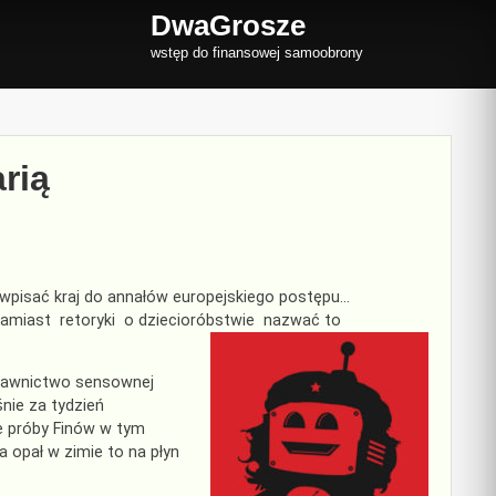
DwaGrosze
wstęp do finansowej samoobrony
rią
y wpisać kraj do annałów europejskiego postępu…
amiast retoryki o dziecioróbstwie nazwać to
dawnictwo sensownej
nie za tydzień
e próby Finów w tym
a opał w zimie to na płyn