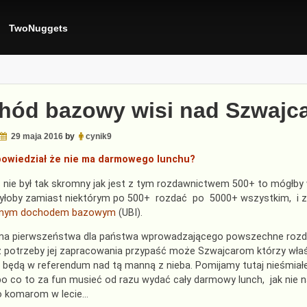
TwoNuggets
hód bazowy wisi nad Szwajca
29 maja 2016
by
cynik9
 powiedział że nie ma darmowego lunchu?
 nie był tak skromny jak jest z tym rozdawnictwem 500+ to mógłb
yłoby zamiast niektórym po 500+ rozdać po 5000+ wszystkim, i z
alnym dochodem bazowym
(UBI).
lma pierwszeństwa dla państwa wprowadzającego powszechne roz
z potrzeby jej zapracowania przypaść może Szwajcarom którzy właś
będą w referendum nad tą manną z nieba. Pomijamy tutaj nieśmiał
bo co to za fun musieć od razu wydać cały darmowy lunch, jak nie n
o komarom w lecie…