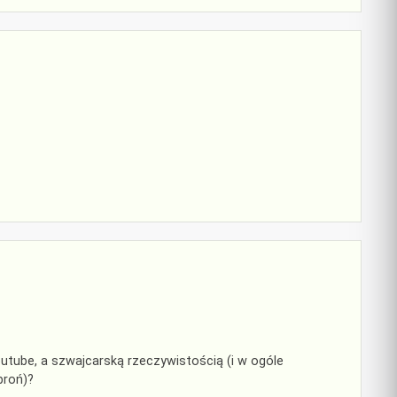
tube, a szwajcarską rzeczywistością (i w ogóle
broń)?