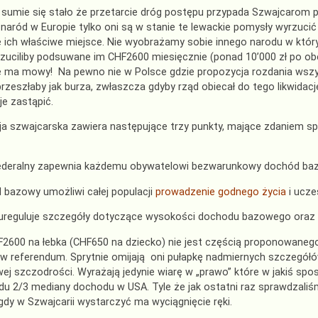
sumie się stało że przetarcie dróg postępu przypada Szwajcarom p
naród w Europie tylko oni są w stanie te lewackie pomysły wyrzucić
 ich właściwe miejsce. Nie wyobrażamy sobie innego narodu w któ
rzuciliby podsuwane im CHF2600 miesięcznie (ponad 10’000 zł po ob
ie ma mowy! Na pewno nie w Polsce gdzie propozycja rozdania wsz
 przeszłaby jak burza, zwłaszcza gdyby rząd obiecał do tego likwida
je zastąpić.
ja szwajcarska zawiera następujące trzy punkty, mające zdaniem 
federalny zapewnia każdemu obywatelowi bezwarunkowy dochód ba
 bazowy umożliwi całej populacji
prowadzenie godnego życia
i ucze
 ureguluje szczegóły dotyczące wysokości dochodu bazowego oraz 
600 na łebka (CHF650 na dziecko) nie jest częścią proponowanego
 referendum. Sprytnie omijają oni pułapkę nadmiernych szczegółó
j szczodrości. Wyrażają jedynie wiarę w „prawo” które w jakiś s
u 2/3 mediany dochodu w USA. Tyle że jak ostatni raz sprawdzaliśm
dy w Szwajcarii wystarczyć ma wyciągnięcie ręki.