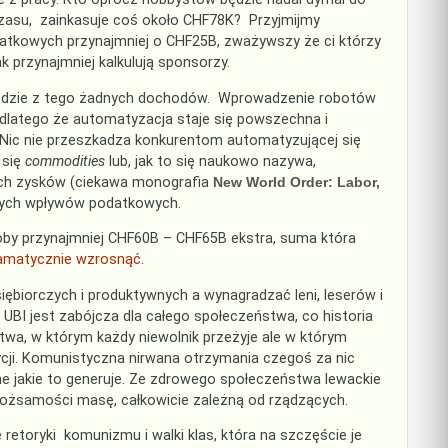
czasu, zainkasuje coś około CHF78K? Przyjmijmy
datkowych przynajmniej o CHF25B, zważywszy że ci którzy
przynajmniej kalkulują sponsorzy.
będzie z tego żadnych dochodów. Wprowadzenie robotów
 dlatego że automatyzacja staje się powszechna i
. Nic nie przeszkadza konkurentom automatyzującej się
 się
commodities
lub, jak to się naukowo nazywa,
ych zysków (ciekawa monografia
New World Order: Labor,
szych wpływów podatkowych.
by przynajmniej CHF60B – CHF65B ekstra, suma która
ramatycznie wzrosnąć
.
iorczych i produktywnych a wynagradzać leni, leserów i
UBI jest zabójcza dla całego społeczeństwa, co historia
twa, w którym każdy niewolnik przeżyje ale w którym
ycji. Komunistyczna nirwana otrzymania czegoś za nic
e jakie to generuje. Ze zdrowego społeczeństwa lewackie
tożsamości masę, całkowicie zależną od rządzących.
etoryki komunizmu i walki klas, która na szczęście je