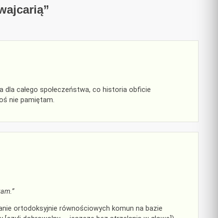
wajcarią
”
a dla całego społeczeństwa, co historia obficie
koś nie pamiętam.
tam.”
ie ortodoksyjnie równościowych komun na bazie