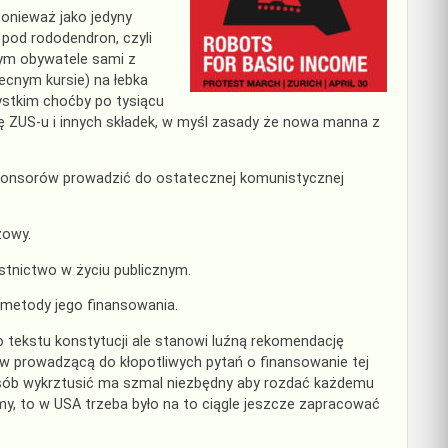
onieważ jako jedyny
 pod rododendron, czyli
rym obywatele sami z
ecnym kursie) na łebka
ystkim choćby po tysiącu
cję ZUS-u i innych składek, w myśl zasady że nowa manna z
sponsorów prowadzić do ostatecznej komunistycznej
zowy.
stnictwo w życiu publicznym.
metody jego finansowania.
 tekstu konstytucji ale stanowi luźną rekomendację
w prowadzącą do kłopotliwych pytań o finansowanie tej
posób wykrztusić ma szmal niezbędny aby rozdać każdemu
y, to w USA trzeba było na to ciągle jeszcze zapracować