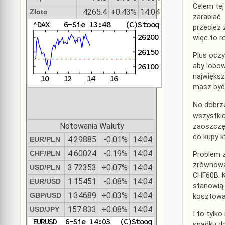
Celem tej
4265.4
+0.43%
14:04
Złoto
zarabiać 
przecież 
więc to r
Plus oczy
aby lobow
największ
masz być
No dobrz
wszystkic
Notowania Waluty
zaoszczę
do kupy k
4.29885
-0.01%
14:04
EUR/PLN
4.60024
-0.19%
14:04
CHF/PLN
Problem z
zrównoważ
3.72353
+0.07%
14:04
USD/PLN
CHF60B. K
1.15451
-0.08%
14:04
EUR/USD
stanowią
1.34689
+0.03%
14:04
GBP/USD
kosztowa
157.833
+0.08%
14:04
USD/JPY
I to tylk
spadku d