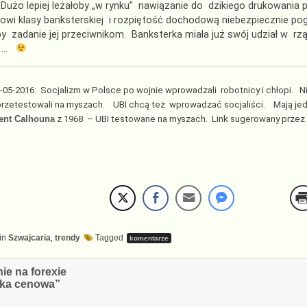
Dużo lepiej leżałoby „w rynku” nawiązanie do dzikiego drukowania p
owi klasy banksterskiej i rozpiętość dochodową niebezpiecznie pog
by zadanie jej przeciwnikom. Banksterka miała już swój udział w r
? …
05-2016: Socjalizm w Polsce po wojnie wprowadzali robotnicy i chłopi. 
rzetestowali na myszach. UBI chcą też wprowadzać socjaliści. Mają jed
ent Calhouna
z 1968 – UBI testowane na myszach. Link sugerowany przez 
in
Szwajcaria
,
trendy
Tagged
komentarze
cja
ie na forexie
luka cenowa”