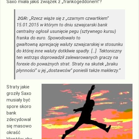
Saxo miała jakiś związek z „frankogeddonem”?
2GR:
„Rzecz wiąże się z „czarnym czwartkiem”
15.01.2015 w którym to dniu szwajcarski bank
centralny ogłosił usunięcie pegu (sztywnego kursu)
franka do euro. Spowodowało to
gwałtowną aprecjację waluty szwajcarskiej w stosunku
do której inne waluty dotkliwie spadły. […]
Tektoniczny
ten wstrząs doprowadził
zalewarowanych graczy
na
forexie
do poważnych strat. Straty na skutek „braku
płynności” u jej „dostawców” ponieśli także maklerzy.”
Straty jakie
groziły Saxo
musiały być
spore skoro
bank
zdecydował
się masowo
okraść