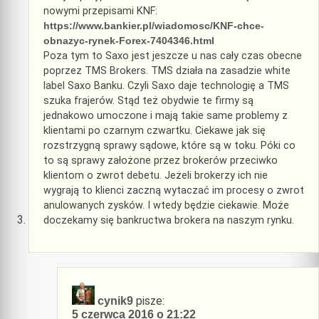
nowymi przepisami KNF:
https://www.bankier.pl/wiadomosc/KNF-chce-
obnazyc-rynek-Forex-7404346.html
Poza tym to Saxo jest jeszcze u nas cały czas obecne
poprzez TMS Brokers. TMS działa na zasadzie white
label Saxo Banku. Czyli Saxo daje technologię a TMS
szuka frajerów. Stąd też obydwie te firmy są
jednakowo umoczone i mają takie same problemy z
klientami po czarnym czwartku. Ciekawe jak się
rozstrzygną sprawy sądowe, które są w toku. Póki co
to są sprawy założone przez brokerów przeciwko
klientom o zwrot debetu. Jeżeli brokerzy ich nie
wygrają to klienci zaczną wytaczać im procesy o zwrot
anulowanych zysków. I wtedy będzie ciekawie. Może
doczekamy się bankructwa brokera na naszym rynku.
pisze:
cynik9
5 czerwca 2016 o 21:22