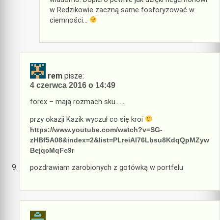
w Redzikowie zaczną same fosforyzować w
ciemności…
rem
pisze:
4 czerwca 2016 o 14:49
forex – mają rozmach sku……
przy okazji Kazik wyczuł co się kroi
https://www.youtube.com/watch?v=SG-
zHBf5A08&index=2&list=PLreiAI76Lbsu8KdqQpMZyw
BejqcMqFe9r
pozdrawiam zarobionych z gotówką w portfelu