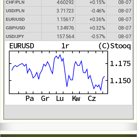
4.60292
+0.15%
08-07
CHF/PLN
3.71723
-0.46%
08-07
USD/PLN
1.15617
+0.36%
08-07
EUR/USD
1.34976
+0.32%
08-07
GBP/USD
157.564
-0.57%
08-07
USD/JPY