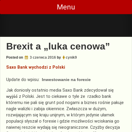
Skip
Menu
to
content
Brexit a „luka cenowa”
Posted on
3 czerwca 2016
by
cynik9
Saxo Bank wychodzi z Polski
Update do wpisu:
Inwestowanie na forexie
Jak doniosły ostatnio media Saxo Bank zdecydował się
wyjść
z Polski. Jest to ciekawe o tyle że rzadko bank
któremu nie pali się grunt pod nogami a biznes rośnie pakuje
nagle walizki i zabija okiennice. Zwłaszcza w dużym,
rozwijającym się kraju unijnym, w którym jedynie ułamek
populacji słyszał o forexie i gdzie możliwości wciskania go
naiwnej reszcie wydają się nieograniczone. Czyżby decyzja