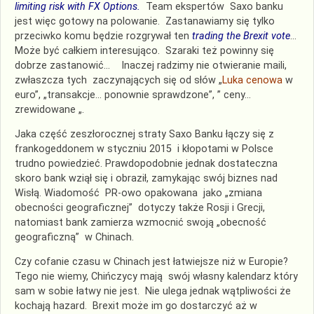
limiting risk with FX Options.
Team ekspertów Saxo banku
jest więc gotowy na polowanie. Zastanawiamy się tylko
przeciwko komu będzie rozgrywał ten
trading the
Brexit vote
…
Może być całkiem interesująco. Szaraki też powinny się
dobrze zastanowić… Inaczej radzimy nie otwieranie maili,
zwłaszcza tych zaczynających się od słów „
Luka cenowa
w
euro”, „transakcje… ponownie sprawdzone”, ” ceny…
zrewidowane „.
Jaka część zeszłorocznej straty Saxo Banku łączy się z
frankogeddonem w styczniu 2015 i kłopotami w Polsce
trudno powiedzieć. Prawdopodobnie jednak dostateczna
skoro bank wziął się i obraził, zamykając swój biznes nad
Wisłą. Wiadomość PR-owo opakowana jako „zmiana
obecności geograficznej” dotyczy także Rosji i Grecji,
natomiast bank zamierza wzmocnić swoją „obecność
geograficzną” w Chinach.
Czy cofanie czasu w Chinach jest łatwiejsze niż w Europie?
Tego nie wiemy, Chińczycy mają swój własny kalendarz który
sam w sobie łatwy nie jest. Nie ulega jednak wątpliwości że
kochają hazard. Brexit może im go dostarczyć aż w