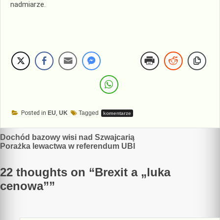
nadmiarze.
Posted in
EU
,
UK
Tagged
komentarze
Nawigacja
Dochód bazowy wisi nad Szwajcarią
Porażka lewactwa w referendum UBI
wpisu
22 thoughts on “
Brexit a „luka
cenowa”
”