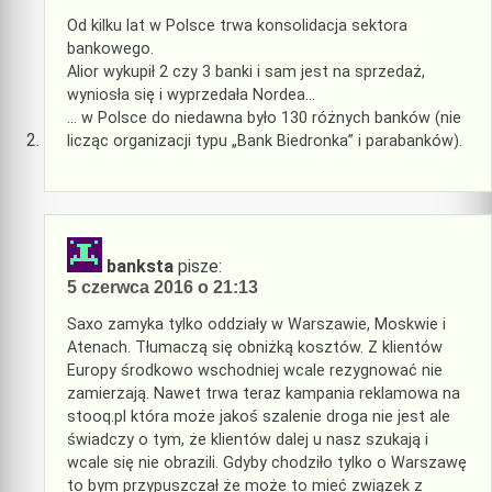
Od kilku lat w Polsce trwa konsolidacja sektora
bankowego.
Alior wykupił 2 czy 3 banki i sam jest na sprzedaż,
wyniosła się i wyprzedała Nordea…
… w Polsce do niedawna było 130 różnych banków (nie
licząc organizacji typu „Bank Biedronka” i parabanków).
banksta
pisze:
5 czerwca 2016 o 21:13
Saxo zamyka tylko oddziały w Warszawie, Moskwie i
Atenach. Tłumaczą się obniżką kosztów. Z klientów
Europy środkowo wschodniej wcale rezygnować nie
zamierzają. Nawet trwa teraz kampania reklamowa na
stooq.pl która może jakoś szalenie droga nie jest ale
świadczy o tym, że klientów dalej u nasz szukają i
wcale się nie obrazili. Gdyby chodziło tylko o Warszawę
to bym przypuszczał że może to mieć związek z