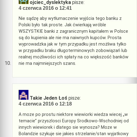
ojciec_dyslektyka
pisze:
4 czerwca 2016 o 12:41
Nie sądzę aby wytłumaczenie wyjścia tego banku z
Polski było tak proste. Jak ćwierkają wróble
WSZYSTKIE banki z zagranicznym kapitałem w Polsce
są do kupienia ale nie ma naiwnych kupców. Prosta
wyprowadzka jak w tym przypadku jest możliwa tylko
w przypadku braku długoterminowych zobowiązań lub
realnej możliwości ich spłaty na co większość banków
nie ma najmniejszych szans.
Takie Jeden Łoś
pisze:
4 czerwca 2016 o 12:18
A moze po prostu niektore wiewiorki wiedza wiecej „w
temacie” przyszlosci Europy Srodkowo-Wschodniej od
innych wiewiorek i dlatego sie wynosza? Moze w
Bolandzie szykuje sie jakies strzelanie/stan wyjatkowy