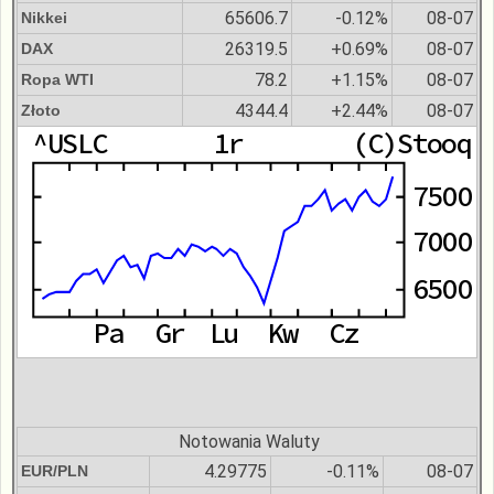
65606.7
-0.12%
08-07
Nikkei
26319.5
+0.69%
08-07
DAX
78.2
+1.15%
08-07
Ropa WTI
4344.4
+2.44%
08-07
Złoto
Notowania Waluty
4.29775
-0.11%
08-07
EUR/PLN