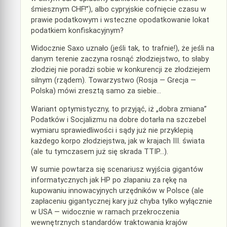
śmiesznym CHF!”), albo cypryjskie cofnięcie czasu w
prawie podatkowym i wsteczne opodatkowanie lokat
podatkiem konfiskacyjnym?
Widocznie Saxo uznało (jeśli tak, to trafnie!), że jeśli na
danym terenie zaczyna rosnąć złodziejstwo, to słaby
złodziej nie poradzi sobie w konkurencji ze złodziejem
silnym (rządem). Towarzystwo (Rosja — Grecja —
Polska) mówi zresztą samo za siebie…
Wariant optymistyczny, to przyjąć, iż „dobra zmiana”
Podatków i Socjalizmu na dobre dotarła na szczebel
wymiaru sprawiedliwości i sądy już nie przyklepią
każdego korpo złodziejstwa, jak w krajach III. świata
(ale tu tymczasem już się skrada TTIP…).
W sumie powtarza się scenariusz wyjścia gigantów
informatycznych jak HP po złapaniu za rękę na
kupowaniu innowacyjnych urzędników w Polsce (ale
zapłaceniu gigantycznej kary już chyba tylko wyłącznie
w USA — widocznie w ramach przekroczenia
wewnętrznych standardów traktowania krajów