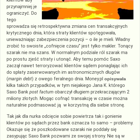
klientów aby
przynajmniej je
ograniczyć. Do
tego
sprowadza się retrospektywna zmiana cen transakcyjnych
krytycznego dnia, która straty klientów spotęgowała,
unieważniając zabezpieczenia pozycji – o ile je mieli. Władny
zrobić to swoiste „cofnięcie czasu” jest tylko makler. Tonący
szarak nie ma szans. W normalnym podziale ról szarak ma
po prostu zjeść straty i utonąć. Aby temu pomóc Saxo
zaczął nawet terroryzować klientów sądem ponaglając ich
do spłaty zaserwowanych im astronomicznych długów
(
margin debt
) z owego feralnego dnia. Money.pl
opisywała
kilka takich przypadków, w tym niejakiego Jana K. którego
Saxo Bank
post factum
obarczył długiem przekraczającym 2
miliony złotych. Mogąc cofnąć transakcję w czasie można
naturalnie podmasować ją w korzystną dla siebie stronę.
Tak jak dla nurka odcięcie sobie powietrza tak i gonienie
klientów po sądach przez bank oznacza to samo – problemy.
Okazuje się że poszkodowane szaraki nie poddały się
zasypując Saxo Bank pozwami ze swojej strony. Nie są w