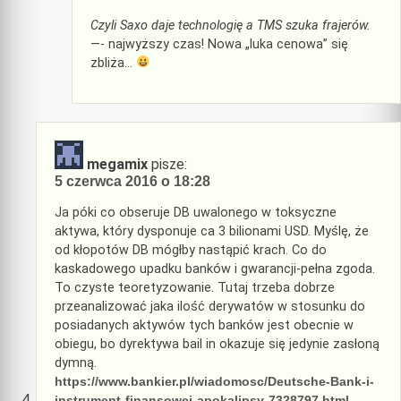
Czyli Saxo daje technologię a TMS szuka frajerów.
—- najwyższy czas! Nowa „luka cenowa” się
zbliża…
megamix
pisze:
5 czerwca 2016 o 18:28
Ja póki co obseruje DB uwalonego w toksyczne
aktywa, który dysponuje ca 3 bilionami USD. Myślę, że
od kłopotów DB mógłby nastąpić krach. Co do
kaskadowego upadku banków i gwarancji-pełna zgoda.
To czyste teoretyzowanie. Tutaj trzeba dobrze
przeanalizować jaka ilość derywatów w stosunku do
posiadanych aktywów tych banków jest obecnie w
obiegu, bo dyrektywa bail in okazuje się jedynie zasłoną
dymną.
https://www.bankier.pl/wiadomosc/Deutsche-Bank-i-
instrument-finansowej-apokalipsy-7328797.html