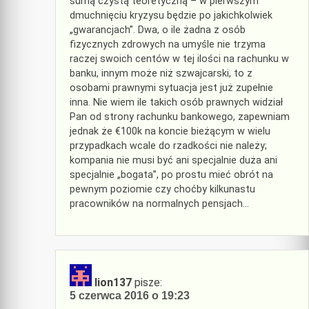
sumą czystą teoretyczną – w pierwszym
dmuchnięciu kryzysu będzie po jakichkolwiek
„gwarancjach”. Dwa, o ile żadna z osób
fizycznych zdrowych na umyśle nie trzyma
raczej swoich centów w tej ilości na rachunku w
banku, innym może niż szwajcarski, to z
osobami prawnymi sytuacja jest już zupełnie
inna. Nie wiem ile takich osób prawnych widział
Pan od strony rachunku bankowego, zapewniam
jednak że €100k na koncie bieżącym w wielu
przypadkach wcale do rzadkości nie należy;
kompania nie musi być ani specjalnie duża ani
specjalnie „bogata”, po prostu mieć obrót na
pewnym poziomie czy choćby kilkunastu
pracowników na normalnych pensjach…
lion137
pisze:
5 czerwca 2016 o 19:23