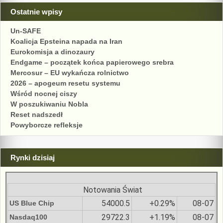
Ostatnie wpisy
Un-SAFE
Koalicja Epsteina napada na Iran
Eurokomisja a dinozaury
Endgame – początek końca papierowego srebra
Mercosur – EU wykańcza rolnictwo
2026 – apogeum resetu systemu
Wśród nocnej ciszy
W poszukiwaniu Nobla
Reset nadszedł
Powyborcze refleksje
Rynki dzisiaj
Notowania Świat
54000.5
+0.29%
08-07
US Blue Chip
29722.3
+1.19%
08-07
Nasdaq100