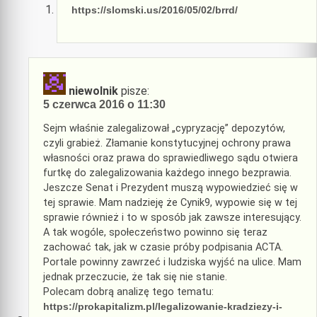
https://slomski.us/2016/05/02/brrd/
niewolnik
pisze:
5 czerwca 2016 o 11:30
Sejm właśnie zalegalizował „cypryzację” depozytów,
czyli grabież. Złamanie konstytucyjnej ochrony prawa
własności oraz prawa do sprawiedliwego sądu otwiera
furtkę do zalegalizowania każdego innego bezprawia.
Jeszcze Senat i Prezydent muszą wypowiedzieć się w
tej sprawie. Mam nadzieję że Cynik9, wypowie się w tej
sprawie również i to w sposób jak zawsze interesujący.
A tak wogóle, społeczeństwo powinno się teraz
zachować tak, jak w czasie próby podpisania ACTA.
Portale powinny zawrzeć i ludziska wyjść na ulice. Mam
jednak przeczucie, że tak się nie stanie.
Polecam dobrą analizę tego tematu:
https://prokapitalizm.pl/legalizowanie-kradziezy-i-