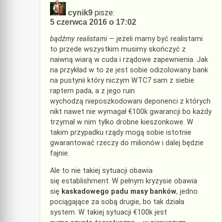
pisze:
cynik9
5 czerwca 2016 o 17:02
bądźmy realistami
— jeżeli mamy być realistami
to przede wszystkim musimy skończyć z
naiwną wiarą w cuda i rządowe zapewnienia. Jak
na przykład w to że jest sobie odizolowany bank
na pustynii który niczym WTC7 sam z siebie
raptem pada, a z jego ruin
wychodzą nieposzkodowani deponenci z których
nikt nawet nie wymagał €100k gwarancji bo każdy
trzymał w nim tylko drobne kieszonkowe. W
takim przypadku rządy mogą sobie istotnie
gwarantować rzeczy do milionów i dalej będzie
fajnie.
Ale to nie takiej sytuacji obawia
się establishment. W pełnym kryzysie obawia
się
kaskadowego padu masy banków
, jedno
pociągające za sobą drugie, bo tak działa
system. W takiej sytuacji €100k jest