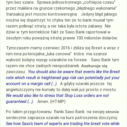
tym bez szans. Sprawa jednostronnego „cofnięcia czasu”
przez maklera na gruncie rzekomego „błędnego wykonania”
transakcji jest mocno kontrowersyjna. Jedyny błąd jakiego
można się dopatrzyć to chyba ten że to bank musiał tym
razem połknąć straty, a nie taka była istota zabawy. Nie
dziwi w tym kontekście fakt że Saxo Bank raportował w
zeszłym roku poważną stratę prawie 100 milionów dolarów.
Tymczasem mamy czerwiec 2016 i zbliża się Brexit a wraz z
nim inna potencjalna „luka cenowa” która ma szanse
wykosić kolejny wysyp szaraków na forexie. Saxo Bank tym
razem nie chce żadnych niespodzianek.
Asekuruje się
zawczasu:
You should also be aware that events like the Brexit
vote which result in heightened gap risk can potentially put your
account on a margin call (…).
A gdyby szaraki jeszcze tej
angielszczyzny nie kumały to dalej wali już prosto z mostu:
We would also like to stress that Stop Loss orders are not
guaranteed (…).
Amen. (HT-MP)
Po takim przygotowaniu flanki Saxo Bank na swojej
stronie
serdecznie zaprasza szaraki na kurs patroszenia dziczyzny:
See how Saxo’s team of experts are trading the brexit vote while