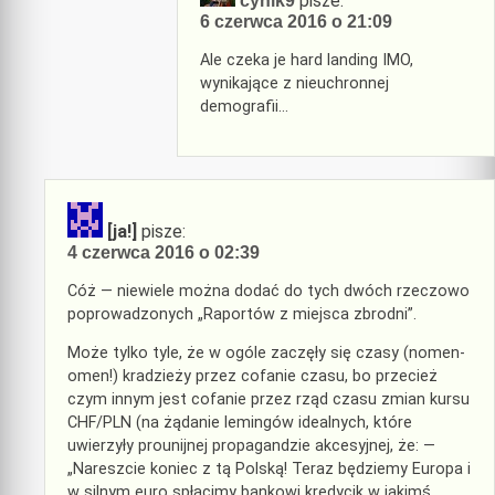
pisze:
cynik9
6 czerwca 2016 o 21:09
Ale czeka je hard landing IMO,
wynikające z nieuchronnej
demografii…
[ja!]
pisze:
4 czerwca 2016 o 02:39
Cóż — niewiele można dodać do tych dwóch rzeczowo
poprowadzonych „Raportów z miejsca zbrodni”.
Może tylko tyle, że w ogóle zaczęły się czasy (nomen-
omen!) kradzieży przez cofanie czasu, bo przecież
czym innym jest cofanie przez rząd czasu zmian kursu
CHF/PLN (na żądanie lemingów idealnych, które
uwierzyły prounijnej propagandzie akcesyjnej, że: —
„Nareszcie koniec z tą Polską! Teraz będziemy Europa i
w silnym euro spłacimy bankowi kredycik w jakimś