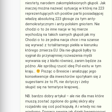
niestety, narodem zakompleksionych głupoli. Jak
inaczej można nazwać sytuację w której na 223
reprezentujących ich posłów partii posiadającej
władzę absolutną 223 głosuje za tym anty-
demokratycznym i anty-polskim gniotem. Nie
chodzi o to że inne nacje w tej mierze
wychodzą na takich samych głupoli jak my.
Chodzi o to że jedna nacja chce i ma szanse
się wyrwać z totalitarnego piekła w kierunku
którego zmierza EU. Dla nie-głupoli byłby to
sygnał do przynajmniej rozważenia myśli
wyrwania się z klatki również, zanim będzie za
późno. Ale spróbuj rzucić ideę Pol-exitu w tym
kraju…
Pisząc o Brexicie i analizując jego
konsekwencje dla inwestorów spotykam się z
sugestiami że to PL nie dotyczy i żeby
skupić się na tematyce krajowej…
NB. bardzo dobry artykuł – ale nie dla mas które
muszą zostać zgolone do gołej skóry aby
rozjaśniło się coś pod kopułą. A i wtedy nic nie
wiadomo. Dopiero pewnie jak dzięki hegemonowi