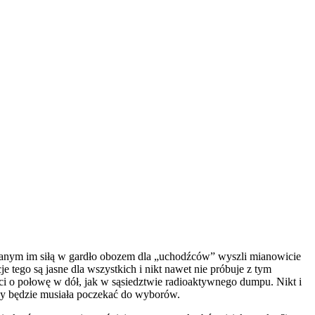
hanym im siłą w gardło obozem dla „uchodźców” wyszli mianowicie
 tego są jasne dla wszystkich i nikt nawet nie próbuje z tym
i o połowę w dół, jak w sąsiedztwie radioaktywnego dumpu. Nikt i
esy będzie musiała poczekać do wyborów.