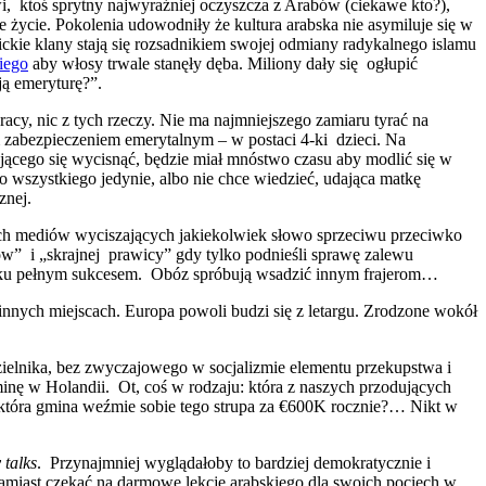
i, ktoś sprytny najwyraźniej oczyszcza z Arabów (ciekawe kto?),
e życie. Pokolenia udowodniły że kultura arabska nie asymiluje się w
ickie klany stają się rozsadnikiem swojej odmiany radykalnego islamu
iego
aby włosy trwale stanęły dęba. Miliony dały się ogłupić
ją emeryturę?”.
acy, nic z tych rzeczy. Nie ma najmniejszego zamiaru tyrać na
 zabezpieczeniem emerytalnym – w postaci 4-ki dzieci. Na
jącego się wycisnąć, będzie miał mnóstwo czasu aby modlić się w
go wszystkiego jedynie, albo nie chce wiedzieć, udająca matkę
znej.
ych mediów wyciszających jakiekolwiek słowo sprzeciwu przeciwko
w” i „skrajnej prawicy” gdy tylko podnieśli sprawę zalewu
padku pełnym sukcesem. Obóz spróbują wsadzić innym frajerom…
innych miejscach. Europa powoli budzi się z letargu. Zrodzone wokół
zielnika, bez zwyczajowego w socjalizmie elementu przekupstwa i
inę w Holandii. Ot, coś w rodzaju: która z naszych przodujących
 która gmina weźmie sobie tego strupa za €600K rocznie?… Nikt w
talks
. Przynajmniej wyglądałoby to bardziej demokratycznie i
zamiast czekać na darmowe lekcje arabskiego dla swoich pociech w