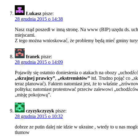
Łukasz
pisze:
28 grudnia 2015 o 14:38
Nasz rząd poszedł w inną stronę. Na www (BIP) uzędu ds. uc
miejscami.
Z tego można wnioskować, że problemy będą mieć gminy tury
franek
pisze:
28 grudnia 2015 o 14:09
Pojawiły się ostatnio doniesienia o atakach na obozy „ucho
„skrajnej prawicy”
,
„ekstremistów”
itd. Trudno pojąć co „sk
teraz planować). Faktem natomiast jest, że to właśnie „zrówno
polityka; natomiast protestować przeciw zalewowi „uchodźców”
„misję pokojową”.
czyzykczyzyk
pisze:
28 grudnia 2015 o 10:32
dobrze ze putin dalej nie idzie w ukraine , wtedy to u nas mog
tlumow