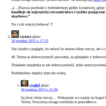
„(…)Nazwa pochodzi z holenderskiej giełdy kwiatowej, gdzie 
handluje się najczęściej rzeczami łatwo i szybko psującymi s
skarbowe.”
No i cóż więcej dodawać ?!
czytacz
pisze:
30 grudnia 2015 o 17:33
Nie chodzi o poglądy, bo mówić to można różne rzeczy, ale o 
M. Teresa to dobroczynność prywatna, za pieniądze z dobrow
Działanie urzędnika to nie dobroczynność, tylko urzeczywistni
Podobieństw między nimi nie widzę.
cynik9
pisze:
30 grudnia 2015 o 21:36
Są dwie różne rzeczy… Wskazanie we wpisie na kogoś bł
Teresy. Powyższa uwaga rozróżnia to prawidłowo.