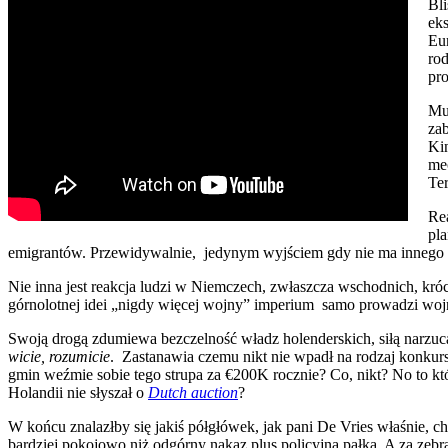
Bli
eks
Eur
ro
pro
Mu
za
Ki
mec
Ter
Re
pl
emigrantów. Przewidywalnie, jedynym wyjściem gdy nie ma innego s
Nie inna jest reakcja ludzi w Niemczech, zwłaszcza wschodnich, kró
górnolotnej idei „nigdy więcej wojny” imperium samo prowadzi wojnę
Swoją drogą zdumiewa bezczelność władz holenderskich, siłą narzuc
wicie, rozumicie
. Zastanawia czemu nikt nie wpadł na rodzaj konkurs
gmin weźmie sobie tego strupa za €200K rocznie? Co, nikt? No to k
Holandii nie słyszał o
Dutch auction
?
W końcu znalazłby się jakiś półgłówek, jak pani De Vries właśnie, 
bardziej pokojowo niż odgórny nakaz plus policyjna pałka. A za ze