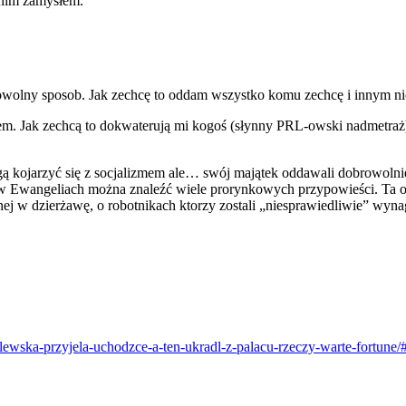
nim zamysłem.
olny sposob. Jak zechcę to oddam wszystko komu zechcę i innym nic
. Jak zechcą to dokwaterują mi kogoś (słynny PRL-owski nadmetraż),
ogą kojarzyć się z socjalizmem ale… swój majątek oddawali dobrowol
 w Ewangeliach można znaleźć wiele prorynkowych przypowieści. Ta o t
danej w dzierżawę, o robotnikach ktorzy zostali „niesprawiedliwie” 
olewska-przyjela-uchodzce-a-ten-ukradl-z-palacu-rzeczy-warte-fortune