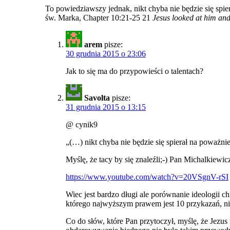
To powiedziawszy jednak, nikt chyba nie będzie się spie
św. Marka, Chapter 10:21-25 21
Jesus looked at him and
arem
pisze:
30 grudnia 2015 o 23:06
Jak to się ma do przypowieści o talentach?
Savolta
pisze:
31 grudnia 2015 o 13:15
@ cynik9
„(…) nikt chyba nie będzie się spierał na poważnie
Myślę, że tacy by się znaleźli;-) Pan Michalkiewic
https://www.youtube.com/watch?v=20VSgnV-rSI
Wiec jest bardzo długi ale porównanie ideologii c
którego najwyższym prawem jest 10 przykazań, nie 
Co do słów, które Pan przytoczył, myślę, że Jezus