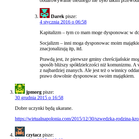
obdarowywanie biednego nie było takim przewod
Darek
pisze:
4 stycznia 2016 o 06:58
Kapitalizm – tym co mam moge dysponowac w dow
Socjalizm – inni moga dysponowac moim majątkiem
znacjonalizują itp, itd.
Prawdą jest, że pierwsze gminy chreścijańskie m
sposób bliższy spółdzielczości niż komunizmu. A
z najbardziej znanych. Ale jest też o winnicy od
prawo dowolnie dysponowac swoim majątkiem.
jpmorg
pisze:
30 grudnia 2015 o 16:58
Dobre uczynki będą ukarane.
https://wirtualnapolonia.com/2015/12/30/szwedzka-rodzina-kr
czytacz
pisze: