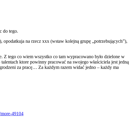
 do tego.
 opodatkuja na rzecz xxx (wstaw kolejną grupę „potrzebujących”),
nie. Z tego co wiem wszystko co tam wypracowano było dzielone w
alentach ktore powinny pracować na swojego właściciela jest jedną
wynagrodzeni za pracę… Za każdym razem widać jedno – każdy ma
/#more-49104