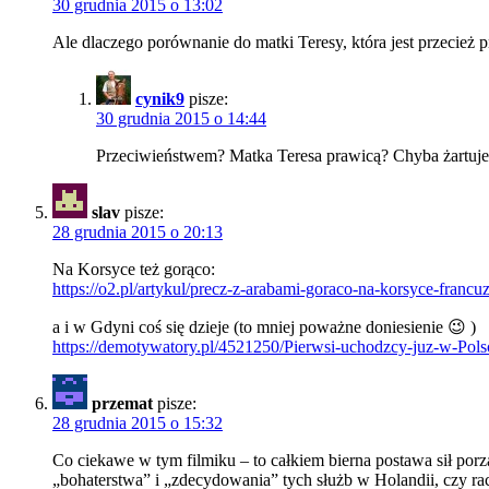
30 grudnia 2015 o 13:02
Ale dlaczego porównanie do matki Teresy, która jest przecie
cynik9
pisze:
30 grudnia 2015 o 14:44
Przeciwieństwem? Matka Teresa prawicą? Chyba żartuje
slav
pisze:
28 grudnia 2015 o 20:13
Na Korsyce też gorąco:
https://o2.pl/artykul/precz-z-arabami-goraco-na-korsyce-fran
a i w Gdyni coś się dzieje (to mniej poważne doniesienie 😉 )
https://demotywatory.pl/4521250/Pierwsi-uchodzcy-juz-w-Pols
przemat
pisze:
28 grudnia 2015 o 15:32
Co ciekawe w tym filmiku – to całkiem bierna postawa sił porz
„bohaterstwa” i „zdecydowania” tych służb w Holandii, czy r