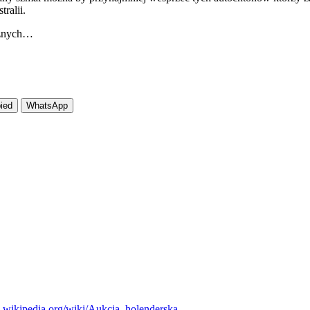
ralii.
cznych…
ied
WhatsApp
pl.wikipedia.org/wiki/Aukcja_holenderska