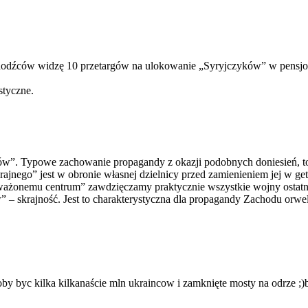
hodźców widzę 10 przetargów na ulokowanie „Syryjczyków” w pensjon
styczne.
dźców”. Typowe zachowanie propagandy z okazji podobnych doniesień,
rajnego” jest w obronie własnej dzielnicy przed zamienieniem jej w g
ważonemu centrum” zawdzięczamy praktycznie wszystkie wojny ostatnich
 – skrajność. Jest to charakterystyczna dla propagandy Zachodu orwel
loby byc kilka kilkanaście mln ukraincow i zamknięte mosty na odrze ;)