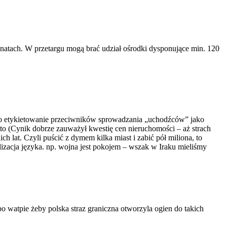
atach. W przetargu mogą brać udział ośrodki dysponujące min. 120
 to etykietowanie przeciwników sprowadzania „uchodźców” jako
etto (Cynik dobrze zauważył kwestię cen nieruchomości – aż strach
 lat. Czyli puścić z dymem kilka miast i zabić pół miliona, to
izacja języka. np. wojna jest pokojem – wszak w Iraku mieliśmy
bo watpie żeby polska straz graniczna otworzyla ogien do takich