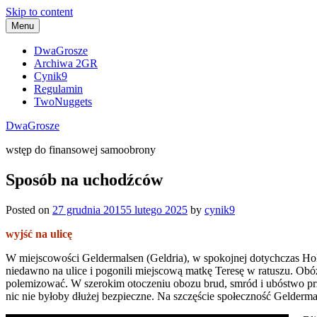
Skip to content
Menu
DwaGrosze
Archiwa 2GR
Cynik9
Regulamin
TwoNuggets
DwaGrosze
wstęp do finansowej samoobrony
Sposób na uchodźców
Posted on
27 grudnia 2015
5 lutego 2025
by
cynik9
wyjść na ulicę
W miejscowości Geldermalsen (Geldria), w spokojnej dotychczas Ho
niedawno na ulice i pogonili miejscową matkę Teresę w ratuszu. Obóz
polemizować. W szerokim otoczeniu obozu brud, smród i ubóstwo prz
nic nie byłoby dłużej bezpieczne. Na szczęście społeczność Gelder