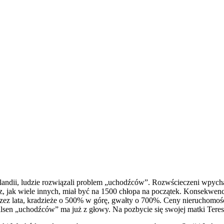
landii, ludzie rozwiązali problem „uchodźców”. Rozwścieczeni wpyc
, jak wiele innych, miał być na 1500 chłopa na początek. Konsekwencje
ez lata, kradzieże o 500% w górę, gwałty o 700%. Ceny nieruchomośc
malsen „uchodźców” ma już z głowy. Na pozbycie się swojej matki Ter