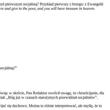
 był pierwszym socjalistą? Przykład pierwszy z brzegu: z Ewangelii
ve and give to the poor, and you will have treasure in heaven
.
ocjalistą?”
ówiąc w skrócie, Pan Redaktor zwrócił uwagę, że chrześcijanin, dla
iał: „Bóg już w czasach starożytnych przewidział socjalistów”.
ijać się duchowo. Można to różnie interpretować, ale myślę, że to