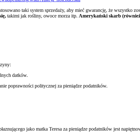
stosowano taki system sprzedaży, aby mieć gwarancję, że wszystko zos
ię,
takimi jak rośliny, owoce morza itp.
Amerykański skarb (również 
czyny:
olnych datków.
anie poprawności politycznej za pieniądze podatników.
aznującego jako matka Teresa za pieniądze podatników jest napiętnow