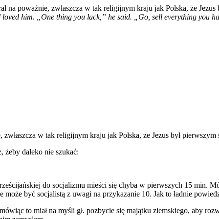
rał na poważnie, zwłaszcza w tak religijnym kraju jak Polska, że Jezus
 loved him. „One thing you lack,” he said. „Go, sell everything you ha
, zwłaszcza w tak religijnym kraju jak Polska, że Jezus był pierwszym s
z, żeby daleko nie szukać:
hrześcijańskiej do socjalizmu mieści się chyba w pierwszych 15 min. M
może być socjalistą z uwagi na przykazanie 10. Jak to ładnie powiedz
 mówiąc to miał na myśli gł. pozbycie się majątku ziemskiego, aby rozw