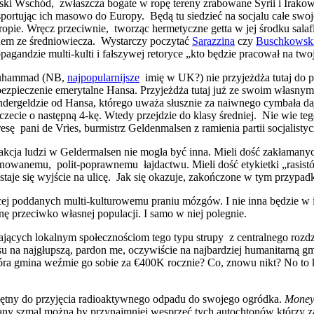
ski Wschód, zwłaszcza bogate w ropę tereny zrabowane Syrii i Irakow
portując ich masowo do Europy. Będą tu siedzieć na socjalu całe swoj
opie. Wręcz przeciwnie, tworząc hermetyczne getta w jej środku salaf
dem ze średniowiecza. Wystarczy poczytać
Sarazzina
czy
Buschkowsk
pagandzie multi-kulti i fałszywej retoryce „kto będzie pracował na two
hammad (NB,
najpopularnijsze
imię w UK?) nie przyjeżdża tutaj do pr
bezpieczenie emerytalne Hansa. Przyjeżdża tutaj już ze swoim własnym
ndergeldzie od Hansa, którego uważa słusznie za naiwnego cymbała da
zecie o następną 4-kę. Wtedy przejdzie do klasy średniej. Nie wie te
esę pani de Vries, burmistrz Geldenmalsen z ramienia partii socjalistyc
akcja ludzi w Geldermalsen nie mogła być inna. Mieli dość zakłaman
anowanemu, polit-poprawnemu łajdactwu. Mieli dość etykietki „rasistó
taje się wyjście na ulicę. Jak się okazuje, zakończone w tym przy
cej poddanych multi-kulturowemu praniu mózgów. I nie inna będzie w 
 przeciwko własnej populacji. I samo w niej polegnie.
ających lokalnym społecznościom tego typu strupy z centralnego rozd
u na najgłupszą, pardon me, oczywiście na najbardziej humanitarną gm
tóra gmina weźmie go sobie za €400K rocznie? Co, znowu nikt? No to
chętny do przyjęcia radioaktywnego odpadu do swojego ogródka.
Money 
brany szmal można by przynajmniej wesprzeć tych autochtonów którzy 