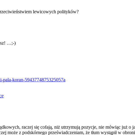
ż przeciwieństwiem lewicowych polityków?
sz! …;-)
cuzi-pala-koran-5943774875325057a
ce
ądkowych, raczej się cofają, niż utrzymują pozycje, nie mówiąc już o 
aczej może z podskórnego przeświadczeniam, że tłum wystąpił w obroni