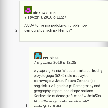
ciekawe
pisze:
7 stycznia 2016 o 11:27
A USA to nie ma podobnych problemów
demograficznych jak Niemcy?
zet
pisze:
7 stycznia 2016 o 12:25
wydaje się że nie. Wrzucam linka do trochę
przydługiego (52:40), ale niezwykle
ciekawego wykładu Petera Zeihana (po
angielsku) z 1 grudnia pt:Demography and
geography impact and shape nations
Konkretnie nt.demografii stanów 8min50s
https://www.youtube.com/watch?
v=du7jG1aDkdM