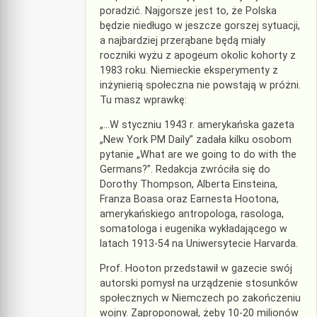
poradzić. Najgorsze jest to, że Polska
będzie niedługo w jeszcze gorszej sytuacji,
a najbardziej przerąbane będą miały
roczniki wyżu z apogeum okolic kohorty z
1983 roku. Niemieckie eksperymenty z
inżynierią społeczna nie powstają w próżni.
Tu masz wprawkę:
„…W styczniu 1943 r. amerykańska gazeta
„New York PM Daily” zadała kilku osobom
pytanie „What are we going to do with the
Germans?”. Redakcja zwróciła się do
Dorothy Thompson, Alberta Einsteina,
Franza Boasa oraz Earnesta Hootona,
amerykańskiego antropologa, rasologa,
somatologa i eugenika wykładającego w
latach 1913-54 na Uniwersytecie Harvarda.
Prof. Hooton przedstawił w gazecie swój
autorski pomysł na urządzenie stosunków
społecznych w Niemczech po zakończeniu
wojny. Zaproponował, żeby 10-20 milionów