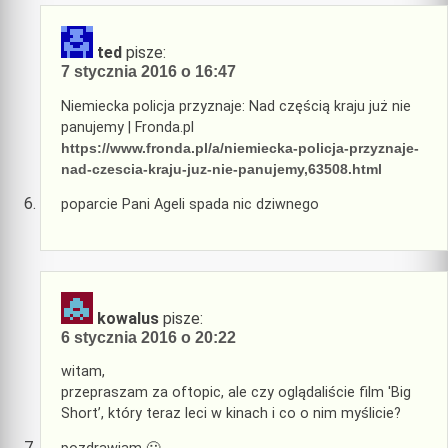
ted
pisze:
7 stycznia 2016 o 16:47
Niemiecka policja przyznaje: Nad częścią kraju już nie
panujemy | Fronda.pl
https://www.fronda.pl/a/niemiecka-policja-przyznaje-
nad-czescia-kraju-juz-nie-panujemy,63508.html
poparcie Pani Ageli spada nic dziwnego
kowalus
pisze:
6 stycznia 2016 o 20:22
witam,
przepraszam za oftopic, ale czy oglądaliście film 'Big
Short’, który teraz leci w kinach i co o nim myślicie?