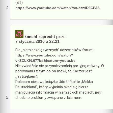
(BT)
https://www.youtube.com/watch?v=-czz4D6CPA8
knecht ruprecht
pisze:
7 stycznia 2016 o 22:21
Dla „niemieckojęzycznych” uczestników forum:
https://www.youtube.com/watch?
v=ZCLX9L677bs&feature=youtu.be
Nie zwiedźcie się przynależnością partyjną mówcy. W
porównaniu z tym co on mówi, to Kaczor jest
„jastrzębiem”.
Polecam ciekawą książkę Udo Ulfkotte „Mekka
Deutschland”, który wyjaśnia skąd się bierze
manipulacja informacją w niemieckich mediach, jeśli
chodzi o problemy związane z Islamem.