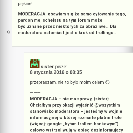
pięknie!
MODERACJA: obawiam się że samo cytowanie tego,
pardon me, scheissu na tym forum może
być uznane przez niektórych za obraźliwe… Dla
moderatora natomiast jest o krok od trollingu…
sister
pisze:
8 stycznia 2016 o 08:35
przepraszam, nie to było moim celem 🙂
———
MODERACJA – nie ma sprawy, {sister}.
Chciałbym przy okazji wyjaśnić @wszystkim
stanowisko moderatora – jesteśmy w wojnie
informacyjnej w której rozmaite płatne trole
(więcej: google „byłam trollem bankowym”)
celowo wstrzeliwują w obieg dezinformujący