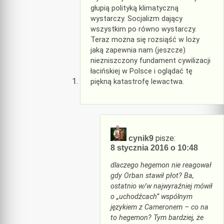
głupią polityką klimatyczną
wystarczy. Socjalizm dający
wszystkim po równo wystarczy.
Teraz można się rozsiąść w loży
jaką zapewnia nam (jeszcze)
niezniszczony fundament cywilizacji
łacińskiej w Polsce i oglądać tę
piękną katastrofę lewactwa.
pisze:
cynik9
8 stycznia 2016 o 10:48
dlaczego hegemon nie reagował
gdy Orban stawił płot? Ba,
ostatnio w/w najwyraźniej mówił
o „uchodźcach” wspólnym
językiem z Cameronem – co na
to hegemon? Tym bardziej, że