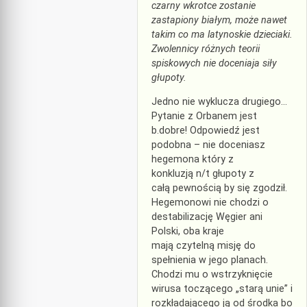
czarny wkrotce zostanie
zastapiony białym, może nawet
takim co ma latynoskie dzieciaki.
Zwolennicy różnych teorii
spiskowych nie doceniaja siły
głupoty.
Jedno nie wyklucza drugiego…
Pytanie z Orbanem jest
b.dobre! Odpowiedź jest
podobna – nie doceniasz
hegemona który z
konkluzją n/t głupoty z
całą pewnością by się zgodził.
Hegemonowi nie chodzi o
destabilizację Węgier ani
Polski, oba kraje
mają czytelną misję do
spełnienia w jego planach.
Chodzi mu o wstrzyknięcie
wirusa toczącego „starą unie” i
rozkładającego ją od środka bo