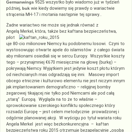
Germanwings
9525 wszystko było wiadomo już w tydzień
później,
buk
wie kiedy dowiemy się prawdy o wariactwie
strącenia MH-17 i motania następnie tej sprawy…
Żadne wariactwo nie może się jednak równać z
Angelą Merkel, która, także bez kaftana bezpieczeństwa,
pilot
uje 80-cio milionowe Niemcy ku podobnemu losowi. Czyni to
wystosowując otwarte apele do islamistów z całego świata
aby milionami osiedlali się w sercu Europy. Wszystkie koszty
tego – przynajmniej €670 miesięcznie na głowę (burkę) –
pokrywają Niemcy. Wyjątkiem jest jedynie koszt płotu którym
od niechcianych mas odgradzają się inni. Masowy import
obcego etnicznie i kulturowo elementu nie jest niczym innym
jak implantowaniem demograficzno – religijnej bomby
zegarowej tikającej nie tylko pod Niemcami ale pod całą
„starą” Europą. Wygląda na to że to właśnie –
sprowokowanie szerokiego konfliktu społecznego który
rozsadzi Europę – jest celem metodycznie prowadzonej i
odgórnie planowanej akcji. W wyścigu po tytuł wariata roku
Angela Merkel jest więc bezkonkurencyjna – kaftan
bezpieczeństwa roku 2015 otrzymuje bezapelacyjnie „osoba