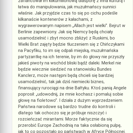
zaflancował im kilkumilionową diasporę z inna kulturą i
łatwa do manipulowania, jak muzułmańscy sunnici
właśnie. Jak przyjdzie czas to się po cichu podeśle
kilkanaście kontenerów z kałachami, z
wygrawerowanym napisem „Allach jest wielki”. Bejrut w
Berlinie zapewniony. Jak się Niemcy będą chciały
usamodzielnić i zbyt mocno zbliżyć z Ruskimi, bo
Wielki Brat zajęty będzie tłuczeniem się z Chińczykami
na Pacyfiku, to im się odpali miejską, muzułmańska
partyzantkę na ich terenie, by im do głowy nie przyszły
jakieś piwoty na wschód bliski bądź daleki. Merkel nie
będzie wiecznie siedzieć na stanowisku Bundes
Kanclerz, może następni będą chcieli się bardziej
usamodzielnić, tak jak dziś niemiecki biznes,
finansujący rurociągi na dnie Bałtyku. Ktoś panią Angele
poprosił: „udowodnij, że mnie kochasz i pomaluj sobie
głowę na fioletowo”. I działa z dużym wyprzedzeniem.
Państwa narodowe są bardzo trudne do kontroli i
dlatego tak ochoczo się je próbuje niszczyć i
rozcieńczać mirantami. Morze faktycznie da się
przerobić Europe Zachodnią na taka osłabioną pulpę,
jak to co pozostało po państwach w Afryce Północnej.