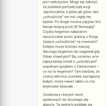
jest naduzyciem. Mogę się założyć,
że podobne pomysły były wzgl.
Japończyków, a gdzie jak gdzie tam
„uchodźców” nie ma i nigdy nie
będzie. Po drugie można zapytac kto
kieruje leżącą poza UE Norwegią?
Czyżby hegemon nakazał im
wpuszczanie przez granicę z Rosją
tysięce „uchodźców” na rowerach?
Kolejne może brzmieć inaczej:
dlaczego hegemon nie reagował gdy
Orban stawił płot? Ba, ostatnio w/w
najwyraźniej mówił o „uchodźcach”
wspólnym językiem z Cameronem –
co na to hegemon? Tym bardziej, że
czarny wkrotce zostanie zastapiony
białym, może nawet takim co ma
latynoskie dzieciaki.
Zwolennicy różnych teorii
spiskowych nie doceniaja siły
głupoty. Ta niestety poddaje się