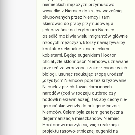
niemieckich mężczyzn przymusowo
wysiedlić z Niemiec do krajów wcześniej
okupowanych przez Niemcy i tam
skierować do pracy przymusowej, a
jednocześnie na terytorium Niemiec
osiedlić możliwie wielu imigrantów, głównie
młodych mężczyzn, którzy nawiązywaliby
kontakty seksualne z niemieckimi
kobietami. Będąc eugenikiem Hooton
chciał „złe skłonności” Niemców, uznawane
przezeń za wrodzone i zakorzenione w ich
biologii, usunąć redukując stopę urodzeń
„czystych” Niemców poprzez krzyżowanie
Niemek z przedstawicielami innych
narodów (coś w rodzaju outbred czy
hodowli niekrewniaczej), tak aby cechy nie-
germańskie weszły do puli genetycznej
Niemców. Celem była zatem genetyczna
degermanizacja mieszkańców Niemiec.
Hootonowi marzyła się więc realizacja
projektu rasowo-etnicznej eugeniki na