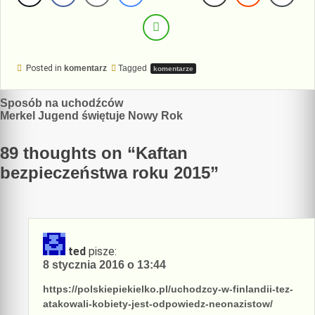
Posted in
komentarz
Tagged
komentarze
Nawigacja
Sposób na uchodźców
Merkel Jugend świętuje Nowy Rok
wpisu
89 thoughts on “
Kaftan
bezpieczeństwa roku 2015
”
ted
pisze:
8 stycznia 2016 o 13:44
https://polskiepiekielko.pl/uchodzcy-w-finlandii-tez-
atakowali-kobiety-jest-odpowiedz-neonazistow/