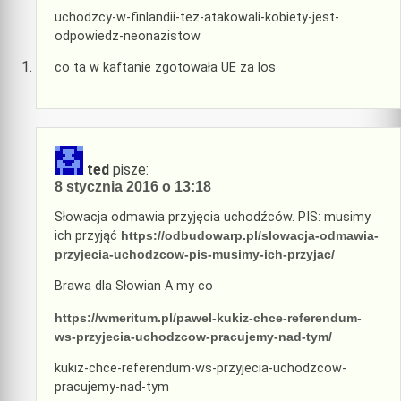
uchodzcy-w-finlandii-tez-atakowali-kobiety-jest-
odpowiedz-neonazistow
co ta w kaftanie zgotowała UE za los
ted
pisze:
8 stycznia 2016 o 13:18
Słowacja odmawia przyjęcia uchodźców. PIS: musimy
ich przyjąć
https://odbudowarp.pl/slowacja-odmawia-
przyjecia-uchodzcow-pis-musimy-ich-przyjac/
Brawa dla Słowian A my co
https://wmeritum.pl/pawel-kukiz-chce-referendum-
ws-przyjecia-uchodzcow-pracujemy-nad-tym/
kukiz-chce-referendum-ws-przyjecia-uchodzcow-
pracujemy-nad-tym