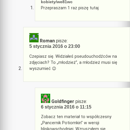
kobiety/we81wc
Przepraszam 1 raz piszę tutaj
Roman
pisze:
5 stycznia 2016 o 23:00
Czepiasz się. Widziałeś pseudouchodźców na
zdjęciach? To „młodzież”, a młodzież musi się
wyszumieć 😉
Goldfinger
pisze:
6 stycznia 2016 o 11:15
Zobacz ten materiał to współczesny
„Pancernik Potiomkin” w wersji
bliskowschodniej. Wzruszyłem się.