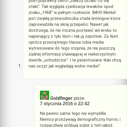
polit-poprawny zwrot „nalezy ustalić co się
stało”. Tak wygląda cywilizacja lewaków spod
znaku „1968” w pełnym rozkwicie. IMHO Merkel
jest zwykłą przewodniczka stada lemingow ktore
zaprowadziła na skraj przepaści. Nawet jak
dostrzega, że nie można postawić ani kroku to
napierający z tyłu tłum i tak ją zepchnie. Za tłum
oprócz przeciętnego Hansa robia media
wytresowane do tego stopnia, że nie puszczą
żadnej informacji stawiającej w niekorzystnym
świetle „uchodźców”. I te patentowane tłuki chcą
nas uczyć jak wygladają wolne media?
Goldfinger
pisze:
7 stycznia 2016 o 22:42
Na pewno sama tego nie wymyśliła.
Niemcy przeżywają demograficzny horror, i
rozpaczliwie próbują sobie z tym jakoś