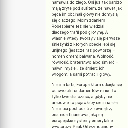
namawia do złego. Oni juz tak bardzo
mają zryte pod sufitem, że nawet jak
będa im obcinali głowy nie domyslą
się dlaczego. Moim zdaniem
Robespierre też nie wiedzial
dlaczego trafił pod gilotynę. A
własnie wtedy tworzyły się pierwsze
śnieżynki z ktorych obecie lepi się
unijnego (jeszcze raz powtorzę –
nomen omen) bałwana. Wolność,
równość, braterstwo albo śmierć –
naiwni myśleli, że śmierć ich
wrogom, a sami potracili głowy.
Nie ma bata, Europa ktora odcięła się
od swoich fundamentów runie. To
tylko kwestia czasu, a gdyby nie
arabowie to pojawiłaby sie inna siła.
Nie musi pochodzić z zewnątrz,
piramida finansowa jaką są
europejskie systemy emerytalne
wystarczy. Peak Oil wzmocniony