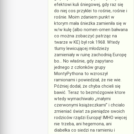
efektowi kuli śniegowej, gdy raz się
do niej cos przyklei to rośnie, rośnie i
rośnie. Moim zdaniem punkt w
ktorym mała śnieżka zamieniła się w
w/w kulę (albo nomen-omen bałwana
co można zobaczyć patrząc na
twarze w KE) był rok 1968. Wtedy
tlumy lewicującej młodzieży
zamieniały w ruinę zachodnią Europę
bo… No właśnie, gdy zapytano
jednego z członków grupy
MontyPythona to wzroszył
ramionami i powiedział, że nie wie.
Później dodał, że chyba chcieli się
bawić. Teraz to bezmózgowie ktore
wtedy wymachiwało „małymi
czerwonymi książeczkami” i chcialo
zmieniać świat za pieniądze swoich
rodziców rządzi Europą! IMHO więcej
nie trzeba, ani hegemona, ani
diabełka co siedzi na ramieniu i