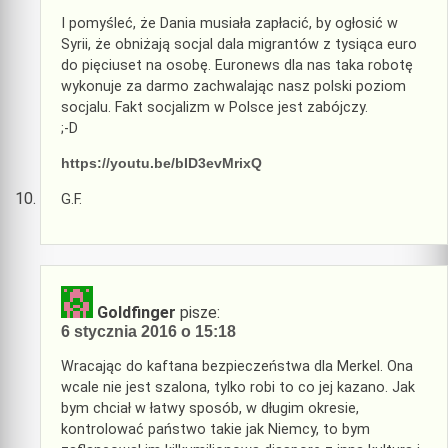
I pomyśleć, że Dania musiała zapłacić, by ogłosić w
Syrii, że obniżają socjal dala migrantów z tysiąca euro
do pięciuset na osobę. Euronews dla nas taka robotę
wykonuje za darmo zachwalając nasz polski poziom
socjalu. Fakt socjalizm w Polsce jest zabójczy.
;-D
https://youtu.be/bID3evMrixQ
G.F.
Goldfinger
pisze:
6 stycznia 2016 o 15:18
Wracając do kaftana bezpieczeństwa dla Merkel. Ona
wcale nie jest szalona, tylko robi to co jej kazano. Jak
bym chciał w łatwy sposób, w długim okresie,
kontrolować państwo takie jak Niemcy, to bym