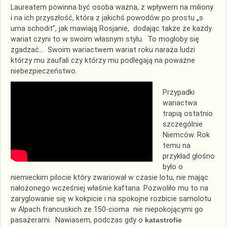
Laureatem powinna być osoba ważna, z wpływem na miliony
i na ich przyszłość, która z jakichś powodów po prostu „s
uma schodit”, jak mawiają Rosjanie, dodając także że każdy
wariat czyni to w swoim własnym stylu. To mogłoby się
zgadzać… Swoim wariactwem wariat roku naraża ludzi
którzy mu zaufali czy którzy mu podlegają na poważne
niebezpieczeństwo.
Przypadki
wariactwa
trapią ostatnio
szczególnie
Niemców. Rok
temu na
przykład głośno
było o
niemieckim pilocie który zwariował w czasie lotu, nie mając
nałożonego wcześniej właśnie kaftana. Pozwoliło mu to na
zaryglowanie się w kokpicie i na spokojne rozbicie samolotu
w Alpach francuskich ze 150-cioma nie niepokojącymi go
pasażerami. Nawiasem, podczas gdy o
katastrofie