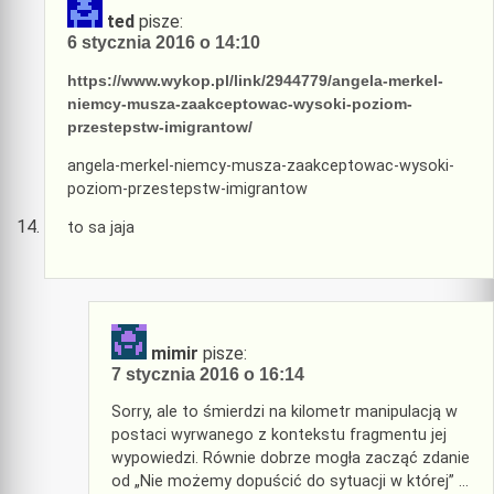
ted
pisze:
6 stycznia 2016 o 14:10
https://www.wykop.pl/link/2944779/angela-merkel-
niemcy-musza-zaakceptowac-wysoki-poziom-
przestepstw-imigrantow/
angela-merkel-niemcy-musza-zaakceptowac-wysoki-
poziom-przestepstw-imigrantow
to sa jaja
mimir
pisze:
7 stycznia 2016 o 16:14
Sorry, ale to śmierdzi na kilometr manipulacją w
postaci wyrwanego z kontekstu fragmentu jej
wypowiedzi. Równie dobrze mogła zacząć zdanie
od „Nie możemy dopuścić do sytuacji w której” …