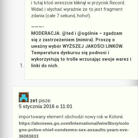
i tutaj ktoś wreszcie kliknął w przycisk Record.
Widać i słychać wyraźnie że to jest fragment
zdania (całe 7 sekund, hoho!).
———-
MODERACJA: @ted i @ogólnie – zgadzam
się z zastrzeżeniem {mimira}. Proszę o
uważny wybór WYŻSZEJ JAKOŚCI LINKÓW.
Temperatura dyskursu się podnosi i
wykorzystują to trolle wrzucając swoje warez i
linki do nich.
zet
pisze:
5 stycznia 2016 o 11:01
importowany element obchodzi nowy rok w Kolonii:
https://abcnews.go.com/International/wireStory/colo
gne-police-chief-condemns-sex-assaults-years-eve-
36083833