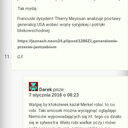
Tak myślę.
Francuski dysydent Thierry Meyssan analizuje postawy
generalicji USA wobec wojny syryjskiej i polityki
bliskowschodniej:
https://jeznach.neon24.pl/post/128621,generalowie-
przeciw-jastrzebiom
G.F.
Darek
pisze:
7 stycznia 2016 o 06:23
Watpię by ktokolwiek kazał Merkel robic to co
robi. Taki wniosek można wyciągnąć oglądając
Niemców wypowiadających się nt. tego co działo
się w sylwestra. Wielu robi wielkie oczy i mówi