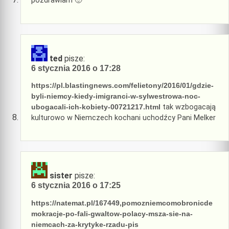
pozdrawiam 🙂
ted
pisze:
6 stycznia 2016 o 17:28
https://pl.blastingnews.com/felietony/2016/01/gdzie-
byli-niemcy-kiedy-imigranci-w-sylwestrowa-noc-
ubogacali-ich-kobiety-00721217.html
tak wzbogacają
kulturowo w Niemczech kochani uchodźcy Pani Melker
sister
pisze:
6 stycznia 2016 o 17:25
https://natemat.pl/167449,pomozniemcomobronicde
mokracje-po-fali-gwaltow-polacy-msza-sie-na-
niemcach-za-krytyke-rzadu-pis