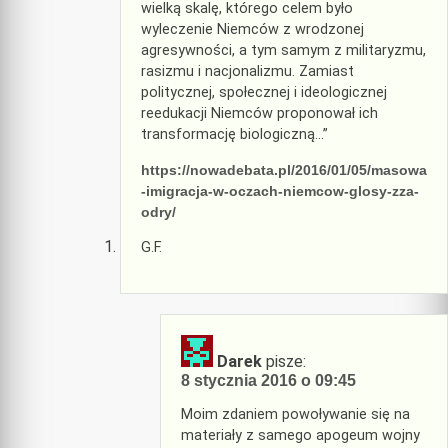
wielką skalę, którego celem było
wyleczenie Niemców z wrodzonej
agresywności, a tym samym z militaryzmu,
rasizmu i nacjonalizmu. Zamiast
politycznej, społecznej i ideologicznej
reedukacji Niemców proponował ich
transformację biologiczną…”
https://nowadebata.pl/2016/01/05/masowa
-imigracja-w-oczach-niemcow-glosy-zza-
odry/
G.F.
Darek
pisze:
8 stycznia 2016 o 09:45
Moim zdaniem powoływanie się na
materiały z samego apogeum wojny