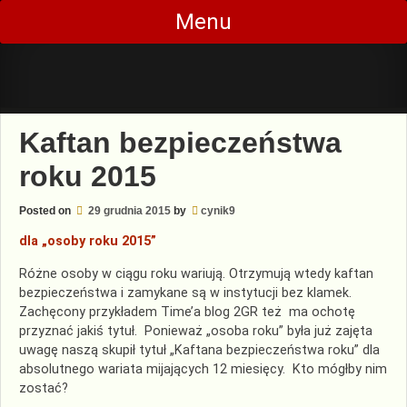
Skip
Menu
to
content
Kaftan bezpieczeństwa
roku 2015
Posted on
29 grudnia 2015
by
cynik9
dla „osoby roku 2015”
Różne osoby w ciągu roku wariują. Otrzymują wtedy kaftan
bezpieczeństwa i zamykane są w instytucji bez klamek.
Zachęcony przykładem Time’a blog 2GR też ma ochotę
przyznać jakiś tytuł. Ponieważ „osoba roku” była już zajęta
uwagę naszą skupił tytuł „Kaftana bezpieczeństwa roku” dla
absolutnego wariata mijających 12 miesięcy. Kto mógłby nim
zostać?