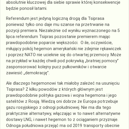
absolutnie kluczowej dla siebie sprawie której konsekwencje
będzie ponosił latami.
Referendum jest jedyną logiczną drogą dla Tsiprasa
ponieważ tylko ono daje mu szanse na przetrwanie na
pozycji premiera. Niezależnie od wyniku wyznaczonego na 5
lipca referendum Tsipras pozostanie premierem mając
prawdopodobnie poparcie większości. O ile, oczywiście,
miłujący pokój hegemon amerykański nie zdejmie rękawiczek
i poprzez NATO nie ucieknie się do otwartej przemocy. Może
na przykład w każdej chwili pod pokrywką „bratniej pomocy”
zasponsorować kolejny pucz pułkowników i otwarcie
zawiesić „demokrację”.
Ale dlaczego hegemonowi tak miałoby zależeć na usunięciu
Tsiprasa? Z kilku powodów z których głównym jest
prawdopodobnie polityka gazowa i wojna hegemona i jego
satelitów z Rosją. Wiedzą oni dobrze że Europa potrzebuje
gazu rosyjskiego z odnogi południowej. Nie ma dla tego
praktycznie alternatywy, włączając w to nawet alternatywne
dostawy LNG, i nawet hegemon to z ociąganiem przyznaje.
Odnoga południowa przejąć ma od 2019 transporty obecnie