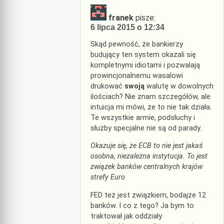
franek
pisze:
6 lipca 2015 o 12:34
Skąd pewność, że bankierzy
budujący ten system okazali się
kompletnymi idiotami i pozwalają
prowincjonalnemu wasalowi
drukować
swoją
walutę w dowolnych
ilościach? Nie znam szczegółów, ale
intuicja mi mówi, że to nie tak działa.
Te wszystkie armie, podsłuchy i
służby specjalne nie są od parady.
Okazuje się, że ECB to nie jest jakaś
osobna, niezależna instytucja. To jest
związek banków centralnych krajów
strefy Euro
FED też jest związkiem, bodajże 12
banków. I co z tego? Ja bym to
traktował jak oddziały