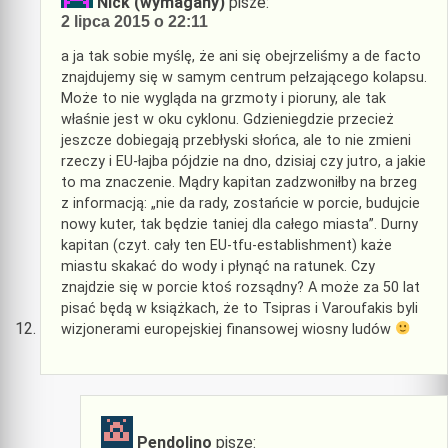
Nick (wymagany)
pisze:
2 lipca 2015 o 22:11
a ja tak sobie myślę, że ani się obejrzeliśmy a de facto
znajdujemy się w samym centrum pełzającego kolapsu.
Może to nie wygląda na grzmoty i pioruny, ale tak
właśnie jest w oku cyklonu. Gdzieniegdzie przecież
jeszcze dobiegają przebłyski słońca, ale to nie zmieni
rzeczy i EU-łajba pójdzie na dno, dzisiaj czy jutro, a jakie
to ma znaczenie. Mądry kapitan zadzwoniłby na brzeg
z informacją: „nie da rady, zostańcie w porcie, budujcie
nowy kuter, tak będzie taniej dla całego miasta”. Durny
kapitan (czyt. cały ten EU-tfu-establishment) każe
miastu skakać do wody i płynąć na ratunek. Czy
znajdzie się w porcie ktoś rozsądny? A może za 50 lat
pisać będą w książkach, że to Tsipras i Varoufakis byli
wizjonerami europejskiej finansowej wiosny ludów
Pendolino
pisze: