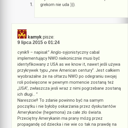
grekom nie uda ))).
kamyk
pisze:
9 lipca 2015 o 01:24
cynik9 – napisał:” Anglo-syjonistyczny cabal
implementujący NWO niekonicznie musi być
identyfikowany z USA as we know it, nawet jeśli używa
przykrywek typu „new American century”. Jest całkiem
wyobrażalne że na ołtarzu NWO po odegraniu swojej
roli poświęcone w pewnym momencie zostaną też
„USA”, zwłaszcza jesli wraz z nimi pogrzebane zostaną
ich długi… ”
Nareszcie!! To zdanie powinno być na samym
początku i nie byłoby oskarżania przez dyskutantów
Amerykanów (hegemona) za całe zło świata.
Przeciętny Amerykanin ma prany mózg przez
propagandę od dziecka i nie wie co tak na prawdę na