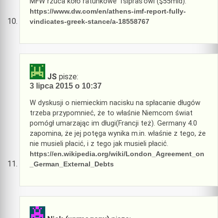
MFW rzuca koło ratunkowe Tsipras’owi ($55mld):
https://www.dw.com/en/athens-imf-report-fully-
vindicates-greek-stance/a-18558767
JS
pisze:
3 lipca 2015 o 10:37
W dyskusji o niemieckim nacisku na spłacanie długów
trzeba przypomnieć, że to właśnie Niemcom świat
pomógł umarzając im długi(Francji też). Germany 4.0
zapomina, że jej potęga wynika m.in. właśnie z tego, że
nie musieli płacić, i z tego jak musieli płacić.
https://en.wikipedia.org/wiki/London_Agreement_on
_German_External_Debts