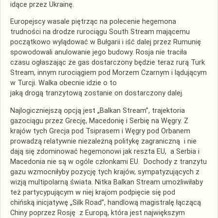
idące przez Ukrainę.
Europejscy wasale piętrząc na polecenie hegemona
trudności na drodze rurociągu South Stream mającemu
początkowo wylądować w Bułgarii i iść dalej przez Rumunię
spowodowali anulowanie jego budowy. Rosja nie traciła
czasu ogłaszając że gas dostarczony będzie teraz rurą Turk
Stream, innym rurociągiem pod Morzem Czarnym i lądującym
w Turcji. Walka obecnie idzie o to
jaką drogą tranzytową zostanie on dostarczony dalej.
Najlogiczniejszą opcją jest „Balkan Stream”, trajektoria
gazociągu przez Grecję, Macedonię i Serbię na Węgry. Z
krajów tych Grecja pod Tsiprasem i Węgry pod Orbanem
prowadzą relatywnie niezależną politykę zagraniczną i nie
dają się zdominować hegemonowi jak reszta EU, a Serbia i
Macedonia nie są w ogóle członkami EU. Dochody z tranzytu
gazu wzmocniłyby pozycję tych krajów, sympatyzujących z
wizją multipolarną świata. Nitka Balkan Stream umożliwiłaby
też partycypującym w niej krajom podpięcie się pod
chińską inicjatywę „Silk Road”, handlową magistralę łączącą
Chiny poprzez Rosję z Europą, która jest największym