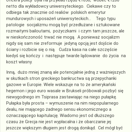
oficera policji była na przykład rzędu €1650, wobec €1200
netto dla wykładowcy uniwersyteckiego. Ciekawe czy to
odbiega tak znacznie od realiów polskich emerytur
mundurowych i uposażeń uniwersyteckich… Tego typu
patologie socjalizmu mogą być przedłużane i sztukowane
rozmaitymi bailoutami, pożyczkami i czym tam jeszcze, ale
w nieskończoność trwać nie mogą. A ponieważ socjalizm
nigdy się sam nie zreformuje jedyną opcją jest dojście do
ściany i rozbicie się o nią. Cudza kasa na całe szczęście
kiedyś się kończy i następuje twarde lądowanie do życia na
koszt własny.
Inną, dużo mniej znaną ale potencjalnie jedną z ważniejszych
w skutkach stron greckiego bankructwa są przepychanki
gazowe w Europie. Wiele wskazuje na to że amerykański
hegemon i jego euro wasale w Brukseli próbowali pozbyć się
niewygodnego im Tsiprasa zastawiając na niego pułapkę.
Pułapka była prosta – wymuszenie na nim niepopularnego
dealu, nie mającego żadnego sensu ekonomicznego a
oznaczającego kapitulację. Wiadomo jest od dłuższego
czasu że Grecja nie jest wypłacalna i że obarczanie jej
jeszcze większym długiem jest drogą donikąd. Cel mógł być