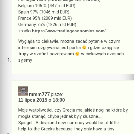
Belgium 106 % (447 mld EUR)
Spain 97% (1046 mld EUR)
France 95% (2089 mld EUR)
Germany 75% (1826 mld EUR)
zrodlo
https://www.tradingeconomics.com/
Wygląda to ciekawie, mozna zadać pytanie w czyim
interesie rozgrywana jest partia
i gdzie czają się
trupy w szafie? pozdrawiam
w ciekawych czasach
zyjemy
mmm777
pisze:
11 lipca 2015 o 18:00
Moje wątpliwości, czy Grecja ma jakieś nogi na które by
mogła stanąć, chyba jednak były słuszne…
Spiegel: `A devalued new currency would be of little
help to the Greeks because they only have a tiny