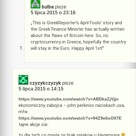
bulba
pisze:
5 lipca 2015 o 23:16
„This is GreekReporter’s April Fools’ story and
the Greek Finance Minister has actually written
about the flaws of Bitcoin here. So, no
cryptocurrency in Greece, hopefully the country
will stay in the Euro. Happy April 1st!”
czyzykczyzyk
pisze:
5 lipca 2015 o 14:15
https://www.youtube.com/watch?v=ABDkaZjVjjo
ekonomiczny zabojca – john perkinso naciskach usa,
mfw
https://www.youtube.com/watch?v=94Z9e6oO07E
tajne akcje cia-
to dla tych co mysla ze brak spiskow u Hegemona