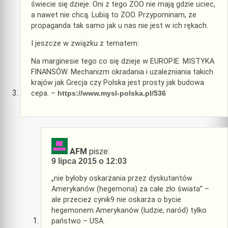
świecie się dzieje. Oni z tego ZOO nie mają gdzie uciec,
a nawet nie chcą. Lubią to ZOO. Przypominam, że
propaganda tak samo jak u nas nie jest w ich rękach.
I jeszcze w związku z tematem:
Na marginesie tego co się dzieje w EUROPIE. MISTYKA
FINANSÓW. Mechanizm okradania i uzależniania takich
krajów jak Grecja czy Polska jest prosty jak budowa
cepa. –
https://www.mysl-polska.pl/536
AFM
pisze:
9 lipca 2015 o 12:03
„nie byłoby oskarżania przez dyskutantów
Amerykanów (hegemona) za całe zło świata” –
ale przecież cynik9 nie oskarża o bycie
hegemonem Amerykanów (ludzie, naród) tylko
państwo – USA.