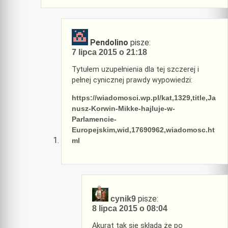
Pendolino
pisze:
7 lipca 2015 o 21:18
Tytułem uzupełnienia dla tej szczerej i
pełnej cynicznej prawdy wypowiedzi:
https://wiadomosci.wp.pl/kat,1329,title,Ja
nusz-Korwin-Mikke-hajluje-w-
Parlamencie-
Europejskim,wid,17690962,wiadomosc.ht
ml
pisze:
cynik9
8 lipca 2015 o 08:04
Akurat tak się składa że po