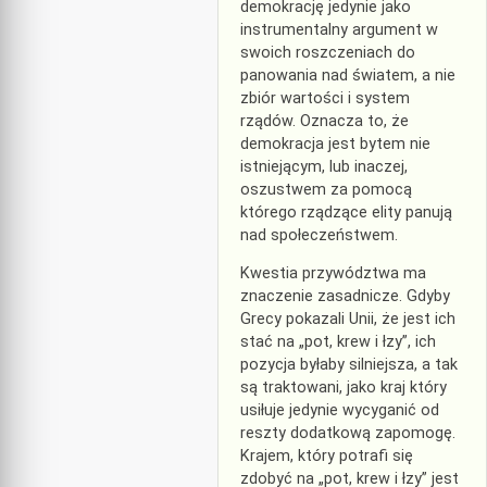
demokrację jedynie jako
instrumentalny argument w
swoich roszczeniach do
panowania nad światem, a nie
zbiór wartości i system
rządów. Oznacza to, że
demokracja jest bytem nie
istniejącym, lub inaczej,
oszustwem za pomocą
którego rządzące elity panują
nad społeczeństwem.
Kwestia przywództwa ma
znaczenie zasadnicze. Gdyby
Grecy pokazali Unii, że jest ich
stać na „pot, krew i łzy”, ich
pozycja byłaby silniejsza, a tak
są traktowani, jako kraj który
usiłuje jedynie wycyganić od
reszty dodatkową zapomogę.
Krajem, który potrafi się
zdobyć na „pot, krew i łzy” jest