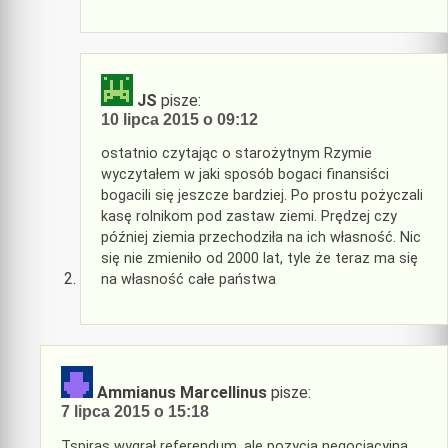
JS
pisze:
10 lipca 2015 o 09:12
ostatnio czytając o starożytnym Rzymie
wyczytałem w jaki sposób bogaci finansiści
bogacili się jeszcze bardziej. Po prostu pożyczali
kasę rolnikom pod zastaw ziemi. Prędzej czy
później ziemia przechodziła na ich własność. Nic
się nie zmieniło od 2000 lat, tyle że teraz ma się
na własność całe państwa
Ammianus Marcellinus
pisze:
7 lipca 2015 o 15:18
Tspiras wygrał referendum, ale pozycja negocjacyjna