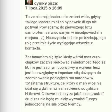
pisze:
cynik9
7 lipca 2015 o 16:09
To ze nie mają leadera nie zmieni wiele; gdyby
takiego leadera mieli to by pewnie długo nie
potrwał. Powiedzmy, do pierwszego lotu
samolotem serwisowanym w nieodpowiednim
miejscu… ;-). Nauczyciela też nie potrzebują, jego
rolę przejmie życie wyciągając wtyczkę z
kontaktu.
Zastanawiam się tylko kiedy wśród mas euro-
głupków zacznie kiełkować świadomość tego że
EU nie jest żadnym dobrotliwym wujkiem lecz
jest bezwzględnym imperium siłą dażącym do
zdominowania podległych mu narodów w
totalitarną strukturę, cel który o mały włos nie
udał się wybitnemu niemieckiemu socjaliście
Hitlerowi. Ciekawe też czy za jakiś czas „ruskie”
drugi raz nie będą musiały wyzwalać Europy
jednoczonej na siłę przez Niemcy…