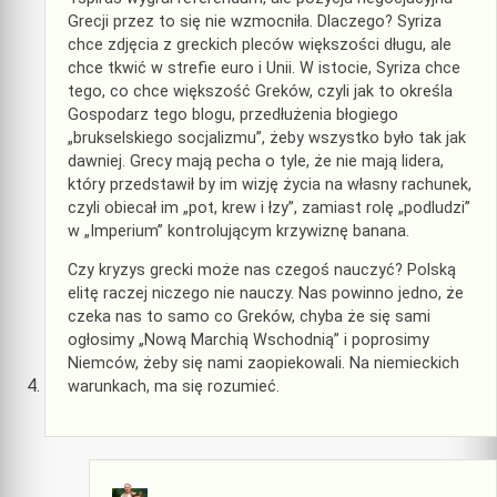
Grecji przez to się nie wzmocniła. Dlaczego? Syriza
chce zdjęcia z greckich pleców większości długu, ale
chce tkwić w strefie euro i Unii. W istocie, Syriza chce
tego, co chce większość Greków, czyli jak to określa
Gospodarz tego blogu, przedłużenia błogiego
„brukselskiego socjalizmu”, żeby wszystko było tak jak
dawniej. Grecy mają pecha o tyle, że nie mają lidera,
który przedstawił by im wizję życia na własny rachunek,
czyli obiecał im „pot, krew i łzy”, zamiast rolę „podludzi”
w „Imperium” kontrolującym krzywiznę banana.
Czy kryzys grecki może nas czegoś nauczyć? Polską
elitę raczej niczego nie nauczy. Nas powinno jedno, że
czeka nas to samo co Greków, chyba że się sami
ogłosimy „Nową Marchią Wschodnią” i poprosimy
Niemców, żeby się nami zaopiekowali. Na niemieckich
warunkach, ma się rozumieć.