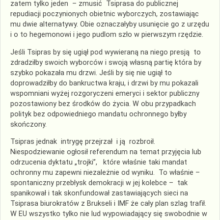
zatem tylko jeden – zmusić Tsiprasa do publicznej
repudiacji poczynionych obietnic wyborczych, zostawiając
mu dwie alternatywy. Obie oznaczałyby usunięcie go z urzędu
i o to hegemonowi i jego pudlom szło w pierwszym rzędzie.
Jeśli Tsipras by się ugiął pod wywieraną na niego presją to
zdradziłby swoich wyborców i swoją własną partię która by
szybko pokazała mu drzwi. Jeśli by się nie ugiął to
doprowadziłby do bankructwa kraju, i drzwi by mu pokazali
wspomniani wyżej rozgoryczeni emeryci i sektor publiczny
pozostawiony bez środków do życia. W obu przypadkach
polityk bez odpowiedniego mandatu ochronnego byłby
skończony.
Tsipras jednak intrygę przejrzał i ją rozbroił.
Niespodziewanie ogłosił referendum na temat przyjęcia lub
odrzucenia dyktatu „trojki”, które właśnie taki mandat
ochronny mu zapewni niezależnie od wyniku. To właśnie –
spontaniczny przebłysk demokracji w jej kolebce – tak
spanikował i tak skonfundował zastawiających sieci na
Tsiprasa biurokratów z Brukseli i IMF że cały plan szlag trafił.
W EU wszystko tylko nie lud wypowiadający się swobodnie w