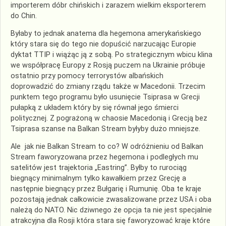
importerem dóbr chińskich i zarazem wielkim eksporterem
do Chin.
Byłaby to jednak anatema dla hegemona amerykańskiego
który stara się do tego nie dopuścić narzucając Europie
dyktat TTIP i wiążąc ją z sobą. Po strategicznym wbicu klina
we współpracę Europy z Rosją puczem na Ukrainie próbuje
ostatnio przy pomocy terrorystów albańskich
doprowadzić do zmiany rządu także w Macedonii. Trzecim
punktem tego programu było usunięcie Tsiprasa w Grecji
pułapką z układem który by się równał jego śmierci
politycznej. Z pograżoną w chaosie Macedonią i Grecją bez
Tsiprasa szanse na Balkan Stream byłyby dużo mniejsze.
Ale jak nie Balkan Stream to co? W odróżnieniu od Balkan
Stream faworyzowana przez hegemona i podległych mu
satelitów jest trajektoria „Eastring”. Byłby to rurociąg
biegnący minimalnym tylko kawałkiem przez Grecję a
następnie biegnący przez Bułgarię i Rumunię. Oba te kraje
pozostają jednak całkowicie zwasalizowane przez USA i oba
należą do NATO. Nic dziwnego że opcja ta nie jest specjalnie
atrakcyjna dla Rosji która stara się faworyzować kraje które