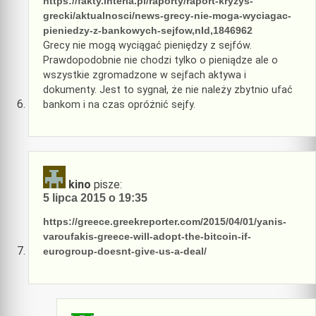
https://fakty.interia.pl/raporty/raport-kryzys-
grecki/aktualnosci/news-grecy-nie-moga-wyciagac-
pieniedzy-z-bankowych-sejfow,nId,1846962
Grecy nie mogą wyciągać pieniędzy z sejfów.
Prawdopodobnie nie chodzi tylko o pieniądze ale o
wszystkie zgromadzone w sejfach aktywa i
dokumenty. Jest to sygnał, że nie należy zbytnio ufać
bankom i na czas opróżnić sejfy.
kino
pisze:
5 lipca 2015 o 19:35
https://greece.greekreporter.com/2015/04/01/yanis-
varoufakis-greece-will-adopt-the-bitcoin-if-
eurogroup-doesnt-give-us-a-deal/