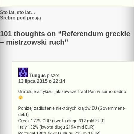
Nawigacja
Sto lat, sto lat…
Srebro pod presją
wpisu
101 thoughts on “
Referendum greckie
– mistrzowski ruch
”
Tungus
pisze:
13 lipca 2015 o 22:14
Gratuluje artykułu, jak zawsze trafił Pan w samo sedno
Poniżej zadłużenie niektórych krajów EU (Government-
debt)
Greek 177% GDP (kwota długu 312 mld EUR)
Italy 132% (kwota długu 2194 mld EUR)
Portugal 130% (kwota długu 225 mld EUR)