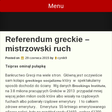
Skip
Menu
to
content
Referendum greckie –
mistrzowski ruch
Posted on
29 czerwca 2015
by
cynik9
Tsipras ominął pułapkę
Bankructwo Grecji ma wiele stron. Główną jest oczywiście
sam kolaps
greckiego socjalizmu
który w spektakularny
sposób dochodzi do ściany. Wg danych
Brookings Institute
,
na 3.8 miliona pracujących Greków w 2013 przypadał mniej
więcej jeden milion osób które albo wisiały na rządowych
fuchach albo pobierały rządowe emerytury. I to całkiem
zdrowe emerytury… Emerytura 55-letniego emerytowanego