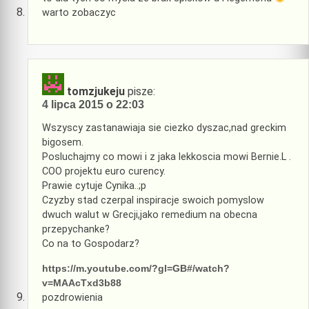
warto zobaczyc
tomzjukeju
pisze:
4 lipca 2015 o 22:03
Wszyscy zastanawiaja sie ciezko dyszac,nad greckim
bigosem.
Posluchajmy co mowi i z jaka lekkoscia mowi Bernie.L .
COO projektu euro curency.
Prawie cytuje Cynika..;p
Czyzby stad czerpal inspiracje swoich pomyslow
dwuch walut w Grecji,jako remedium na obecna
przepychanke?
Co na to Gospodarz?
https://m.youtube.com/?gl=GB#/watch?
v=MAAcTxd3b88
pozdrowienia