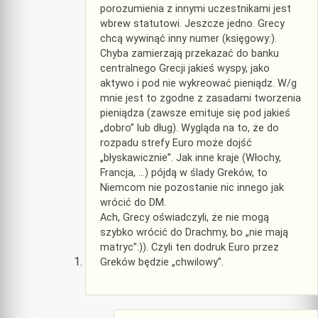
porozumienia z innymi uczestnikami jest
wbrew statutowi. Jeszcze jedno. Grecy
chcą wywinąć inny numer (księgowy:).
Chyba zamierzają przekazać do banku
centralnego Grecji jakieś wyspy, jako
aktywo i pod nie wykreować pieniądz. W/g
mnie jest to zgodne z zasadami tworzenia
pieniądza (zawsze emituje się pod jakieś
„dobro” lub dług). Wygląda na to, że do
rozpadu strefy Euro może dojść
„błyskawicznie”. Jak inne kraje (Włochy,
Francja, …) pójdą w ślady Greków, to
Niemcom nie pozostanie nic innego jak
wrócić do DM.
Ach, Grecy oświadczyli, że nie mogą
szybko wrócić do Drachmy, bo „nie mają
matryc”:)). Czyli ten dodruk Euro przez
Greków będzie „chwilowy”.