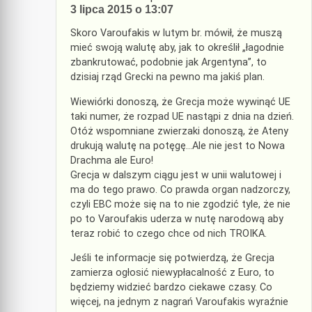
3 lipca 2015 o 13:07
Skoro Varoufakis w lutym br. mówił, że muszą
mieć swoją walutę aby, jak to określił „łagodnie
zbankrutować, podobnie jak Argentyna”, to
dzisiaj rząd Grecki na pewno ma jakiś plan.
Wiewiórki donoszą, że Grecja może wywinąć UE
taki numer, że rozpad UE nastąpi z dnia na dzień.
Otóż wspomniane zwierzaki donoszą, że Ateny
drukują walutę na potęgę…Ale nie jest to Nowa
Drachma ale Euro!
Grecja w dalszym ciągu jest w unii walutowej i
ma do tego prawo. Co prawda organ nadzorczy,
czyli EBC może się na to nie zgodzić tyle, że nie
po to Varoufakis uderza w nutę narodową aby
teraz robić to czego chce od nich TROIKA.
Jeśli te informacje się potwierdzą, że Grecja
zamierza ogłosić niewypłacalność z Euro, to
będziemy widzieć bardzo ciekawe czasy. Co
więcej, na jednym z nagrań Varoufakis wyraźnie