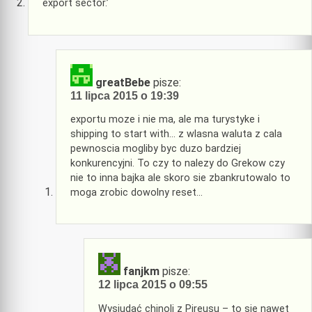
export sector.’
greatBebe
pisze:
11 lipca 2015 o 19:39
exportu moze i nie ma, ale ma turystyke i
shipping to start with… z wlasna waluta z cala
pewnoscia mogliby byc duzo bardziej
konkurencyjni. To czy to nalezy do Grekow czy
nie to inna bajka ale skoro sie zbankrutowalo to
moga zrobic dowolny reset…
fanjkm
pisze:
12 lipca 2015 o 09:55
Wysiudać chinoli z Pireusu – to się nawet