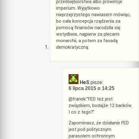
przedsiębiorstwa albo prowincje
imperium. Wyjątkowo
nieprzejrzystego nawiasem mówiąc,
bo cała koncepcja rządzenia za
pomocą finansów narodziła się
wstydliwie, najpierw za plecami
monarchii, a potem za fasadą
demokratyczną.
HeS
pisze:
6 lipca 2015 o 14:25
@franek:”FED też jest
związkiem, bodajże 12 banków.
I co z tego?”
Zapominasz, że działanie FED
jest pod politycznym
parasolem ochronnym